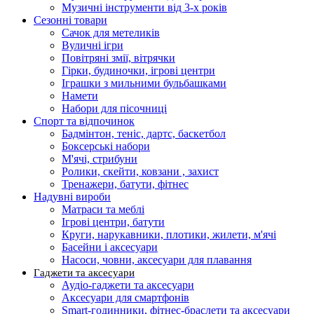
Музичні інструменти від 3-х років
Сезонні товари
Сачок для метеликів
Вуличні ігри
Повітряні змії, вітрячки
Гірки, будиночки, ігрові центри
Іграшки з мильними бульбашками
Намети
Набори для пісочниці
Спорт та відпочинок
Бадмінтон, теніс, дартс, баскетбол
Боксерські набори
М'ячі, стрибуни
Ролики, скейти, ковзани , захист
Тренажери, батути, фітнес
Надувні вироби
Матраси та меблі
Ігрові центри, батути
Круги, нарукавники, плотики, жилети, м'ячі
Басейни і аксесуари
Насоси, човни, аксесуари для плавання
Гаджети та аксесуари
Аудіо-гаджети та аксесуари
Аксесуари для смартфонів
Smart-годинники, фітнес-браслети та аксесуари