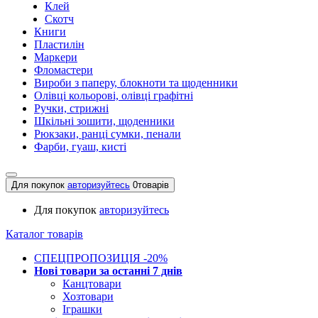
Клей
Скотч
Книги
Пластилін
Маркери
Фломастери
Вироби з паперу, блокноти та щоденники
Олівці кольорові, олівці графітні
Ручки, стрижні
Шкільні зошити, щоденники
Рюкзаки, ранці сумки, пенали
Фарби, гуаш, кисті
Для покупок
авторизуйтесь
0
товарів
Для покупок
авторизуйтесь
Каталог товарів
СПЕЦПРОПОЗИЦІЯ -20%
Нові товари за останнi 7 днiв
Канцтовари
Хозтовари
Іграшки