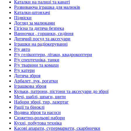
Каталки на палиці та канаті
Розвиваюча іграшка для малюків
Каталки-штовхачі
Підвіски
Догляд за малюками
Гігієна та дитяча безпека
Ванночки , горщики, сидіння
Дитячий посуд та аксесуари
Іграшки на радіокеруванні
Р/у авто
Р/у гелікоптери, літаки, квадрокоптери
Р/у спецтехніка, танки
Р/у тварини та комахи
Р/у катери
Дитяча зброя
Арбалет, лук, рогатки
Іграшкова зброя
Кульки, патрони, пістони та аксесуари до зброї
Мечі, шаблі, шпаги, щити
Набори зброї, тир, лазертаг
Рації та біноклі
Водяна зброя та насоси
Сюжетно-рольові набори
Кухні, побутова техніка
Касові апарати, супермаркети, скарбнички