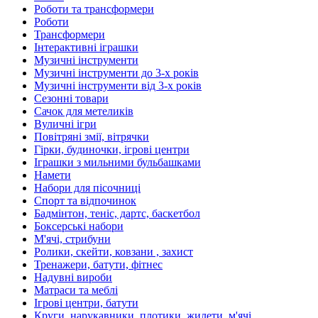
Роботи та трансформери
Роботи
Трансформери
Інтерактивні іграшки
Музичні інструменти
Музичні інструменти до 3-х років
Музичні інструменти від 3-х років
Сезонні товари
Сачок для метеликів
Вуличні ігри
Повітряні змії, вітрячки
Гірки, будиночки, ігрові центри
Іграшки з мильними бульбашками
Намети
Набори для пісочниці
Спорт та відпочинок
Бадмінтон, теніс, дартс, баскетбол
Боксерські набори
М'ячі, стрибуни
Ролики, скейти, ковзани , захист
Тренажери, батути, фітнес
Надувні вироби
Матраси та меблі
Ігрові центри, батути
Круги, нарукавники, плотики, жилети, м'ячі