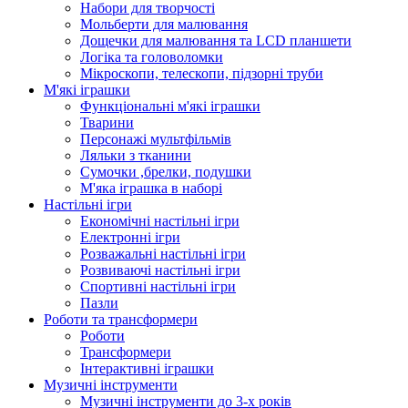
Набори для творчості
Мольберти для малювання
Дощечки для малювання та LCD планшети
Логіка та головоломки
Мікроскопи, телескопи, підзорні труби
М'які іграшки
Функціональні м'які іграшки
Тварини
Персонажі мультфільмів
Ляльки з тканини
Сумочки ,брелки, подушки
М'яка іграшка в наборі
Настільні ігри
Економічні настільні ігри
Електронні ігри
Розважальні настільні ігри
Розвиваючі настільні ігри
Спортивні настільні ігри
Пазли
Роботи та трансформери
Роботи
Трансформери
Інтерактивні іграшки
Музичні інструменти
Музичні інструменти до 3-х років