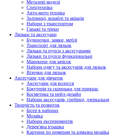
Металеві моделі
Спецтехніка
Авто-мото техніка
Залізниці, кораблі та авіація
Набори з транспортом
Гаражі та треки
Ляльки та аксесуари
Будиночки, замки, меблі
Транспорт для ляльок
Ляльки та пупси з аксесуарами
Ляльки та пупси функціональні
Манекени для зачісок
Набори одягу та аксесуарів для ляльок
Візочки для ляльок
Аксесуари для дівчаток
Аксесуари для волосся
Біжутерія та скриньки для прикрас
Косметика та нейл-дизайн
Набори аксесуарів, гребінці, дзеркальця
Творчість та розвиток
Бісер в наборах
Мозаїка
Набори експерементів
Дерев'яна іграшка
Картини по номерам та алмазна мозаїка