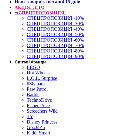
Нові товари за останнi 15 днiв
АКЦІЯ: ЛІТО
➥СПЕЦПРОПОЗИЦІЯ!
СПЕЦПРОПОЗИЦІЯ -10%
СПЕЦПРОПОЗИЦІЯ -30%
СПЕЦПРОПОЗИЦІЯ -40%
СПЕЦПРОПОЗИЦІЯ -50%
СПЕЦПРОПОЗИЦІЯ -60%
СПЕЦПРОПОЗИЦІЯ -70%
СПЕЦПРОПОЗИЦІЯ -80%
СПЕЦПРОПОЗИЦІЯ -90%
Світові бренди
LEGO
Hot Wheels
L.O.L. Surprise
#Sbabam
Paw Patrol
Barbie
TechnoDrive
Fisher-Price
Screechers Wild
TY
Disney Princess
GooJitZu
Kiddi Smart