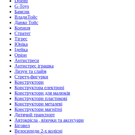
Doloni
G-Toys
Бамсик
ВладиТойс
Данко Тойс
Копиця
Стратег
Тігрес
Юніка
Ідейка
Оріон
Антистреси
Антистрес іграшка
Лизун та слайм
Стретч-фигурки
Конструктори
Конструктора електроні
Конструктори для малюків
Конструктори пластикові
Конструктори металеві
Конструктори магнітні
Дитячий транспорт
Автокрісла , візочки та аксесуари
Біговел
Велосипеди 2-х колісні