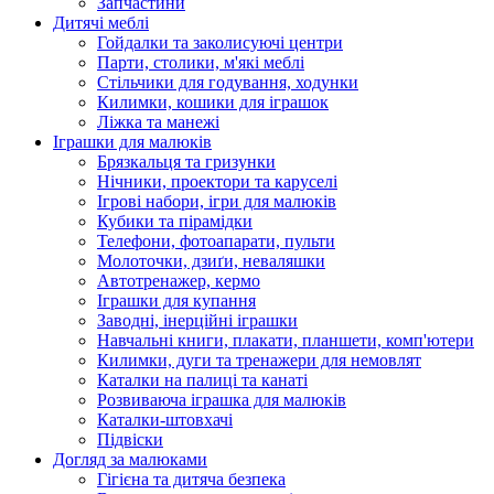
Запчастини
Дитячі меблі
Гойдалки та заколисуючі центри
Парти, столики, м'які меблі
Стільчики для годування, ходунки
Килимки, кошики для іграшок
Ліжка та манежі
Іграшки для малюків
Брязкальця та гризунки
Нічники, проектори та каруселі
Ігрові набори, ігри для малюків
Кубики та пірамідки
Телефони, фотоапарати, пульти
Молоточки, дзиґи, неваляшки
Автотренажер, кермо
Іграшки для купання
Заводні, інерційні іграшки
Навчальні книги, плакати, планшети, комп'ютери
Килимки, дуги та тренажери для немовлят
Каталки на палиці та канаті
Розвиваюча іграшка для малюків
Каталки-штовхачі
Підвіски
Догляд за малюками
Гігієна та дитяча безпека