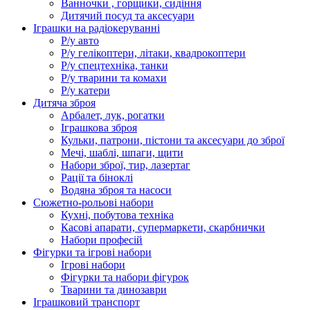
Ванночки , горщики, сидіння
Дитячий посуд та аксесуари
Іграшки на радіокеруванні
Р/у авто
Р/у гелікоптери, літаки, квадрокоптери
Р/у спецтехніка, танки
Р/у тварини та комахи
Р/у катери
Дитяча зброя
Арбалет, лук, рогатки
Іграшкова зброя
Кульки, патрони, пістони та аксесуари до зброї
Мечі, шаблі, шпаги, щити
Набори зброї, тир, лазертаг
Рації та біноклі
Водяна зброя та насоси
Сюжетно-рольові набори
Кухні, побутова техніка
Касові апарати, супермаркети, скарбнички
Набори професій
Фігурки та ігрові набори
Ігрові набори
Фігурки та набори фігурок
Тварини та динозаври
Іграшковий транспорт