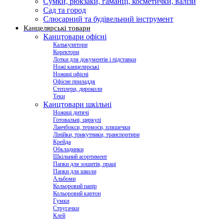
Сумки, рюкзаки, гаманці, косметички, валізи
Сад та город
Слюсарний та будівельний інструмент
Канцелярські товари
Канцтовари офісні
Калькулятори
Коректори
Лотки для документів і підставки
Ножі канцелярські
Ножиці офісні
Офісне приладдя
Степлери, дироколи
Теки
Канцтовари шкільні
Ножиці дитячі
Готовальні, циркулі
Ланчбокси, термоси, пляшечки
Лінійки, трикутники, транспортири
Крейда
Обкладинки
Шкільний асортимент
Папки для зошитів, праці
Папки для школи
Альбоми
Кольоровий папір
Кольоровий картон
Гумки
Стругачки
Клей