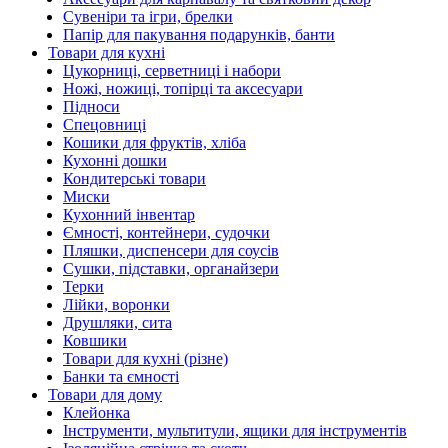
Сувеніри та ігри, брелки
Папір для пакування подарунків, банти
Товари для кухні
Цукорниці, серветниці і набори
Ножі, ножиці, топірці та аксесуари
Підноси
Спецовниці
Кошики для фруктів, хліба
Кухонні дошки
Кондитерські товари
Миски
Кухонний інвентар
Ємності, контейнери, судочки
Пляшки, диспенсери для соусів
Сушки, підставки, органайзери
Терки
Лійки, воронки
Друшляки, сита
Ковшики
Товари для кухні (різне)
Банки та ємності
Товари для дому
Клейонка
Інструменти, мультитули, ящики для інструментів