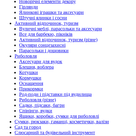
Новорічні елементи декору
Гірлянди
Ялинкові іграшки та аксесуари
Штучні ялинки і сосни
Активний відпочинок, туризм
Вуличні меблі, парасольки та аксесуари
Все для барбекю, пікніків
Активний відпочинок, туризм (різне)
Окуляри сонцезахисні
Парасольки і дощовики
Риболовля
Аксесуари для вудок
Блешня, воблера
Котушки
Кормушки
Оснащення
Прикормки
Род-поди і підставки під вудилища
Риболовля (різне)
Садки, підсаки, багри
Спінінги, вудки
Ящики, коробки, сумки для риболовлі
Сумки, рюкзаки, гаманці, косметички, валізи
Сад та город
Слюсарний та будівельний інструмент