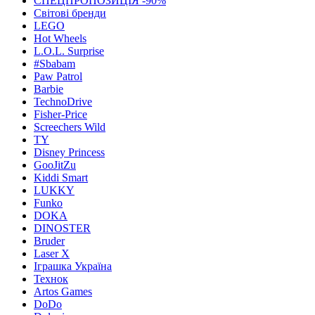
СПЕЦПРОПОЗИЦІЯ -90%
Світові бренди
LEGO
Hot Wheels
L.O.L. Surprise
#Sbabam
Paw Patrol
Barbie
TechnoDrive
Fisher-Price
Screechers Wild
TY
Disney Princess
GooJitZu
Kiddi Smart
LUKKY
Funko
DOKA
DINOSTER
Bruder
Laser X
Іграшка Україна
Технок
Artos Games
DoDo