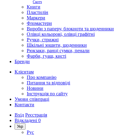
Скотч
Книги
Пластилін
Маркери
Фломастери
Вироби з паперу, блокноти та щоденники
Олівці кольорові, олівці графітні
Ручки, стрижні
Шкільні зошити, щоденники
Рюкзаки, ранці сумки, пенали
Фарби, гуаш, кисті
Бренди
Клієнтам
Про компанію
Питання та відповіді
Новини
Інструкція по сайту
Умови співпраці
Контакти
Вхід
Реєстрація
Відкладені
0
Укр
Рус