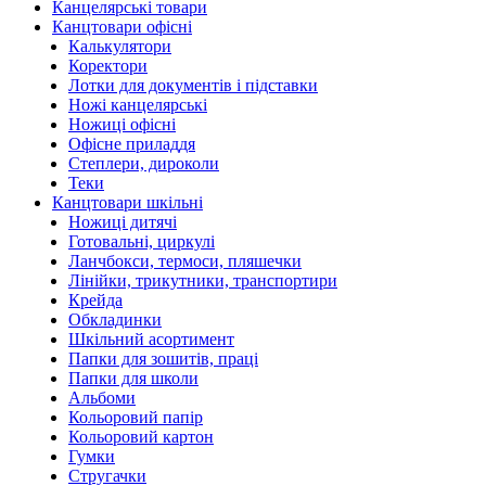
Канцелярські товари
Канцтовари офісні
Калькулятори
Коректори
Лотки для документів і підставки
Ножі канцелярські
Ножиці офісні
Офісне приладдя
Степлери, дироколи
Теки
Канцтовари шкільні
Ножиці дитячі
Готовальні, циркулі
Ланчбокси, термоси, пляшечки
Лінійки, трикутники, транспортири
Крейда
Обкладинки
Шкільний асортимент
Папки для зошитів, праці
Папки для школи
Альбоми
Кольоровий папір
Кольоровий картон
Гумки
Стругачки