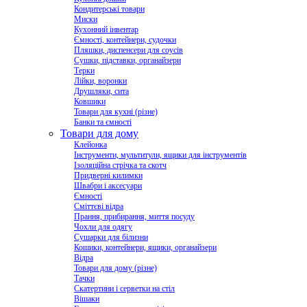
Кондитерські товари
Миски
Кухонний інвентар
Ємності, контейнери, судочки
Пляшки, диспенсери для соусів
Сушки, підставки, органайзери
Терки
Лійки, воронки
Друшляки, сита
Ковшики
Товари для кухні (різне)
Банки та ємності
Товари для дому
Клейонка
Інструменти, мультитули, ящики для інструментів
Ізоляційна стрічка та скотч
Придверні килимки
Швабри і аксесуари
Ємності
Сміттєві відра
Прання, прибирання, миття посуду
Чохли для одягу
Сушарки для білизни
Кошики, контейнери, ящики, органайзери
Відра
Товари для дому (різне)
Тачки
Скатертини і серветки на стіл
Вішаки