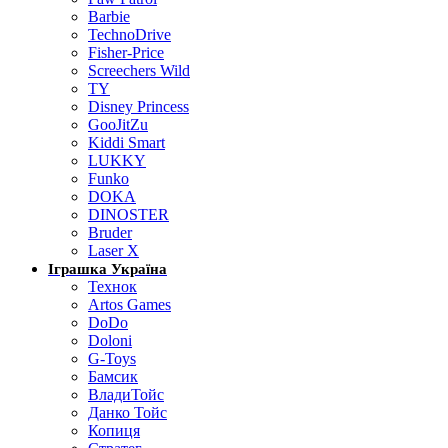
Barbie
TechnoDrive
Fisher-Price
Screechers Wild
TY
Disney Princess
GooJitZu
Kiddi Smart
LUKKY
Funko
DOKA
DINOSTER
Bruder
Laser X
Іграшка Україна
Технок
Artos Games
DoDo
Doloni
G-Toys
Бамсик
ВладиТойс
Данко Тойс
Копиця