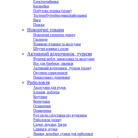
Електрочайники
Батарейки
Побутова техніка (різне)
Тостери/бутербродниці/вафельниці
Ваги
Праска
Новорічні товари
Новорічні елементи декору
Гірлянди
Ялинкові іграшки та аксесуари
Штучні ялинки і сосни
Активний відпочинок, туризм
Вуличні меблі, парасольки та аксесуари
Все для барбекю, пікніків
Активний відпочинок, туризм (різне)
Окуляри сонцезахисні
Парасольки і дощовики
Риболовля
Аксесуари для вудок
Блешня, воблера
Котушки
Кормушки
Оснащення
Прикормки
Род-поди і підставки під вудилища
Риболовля (різне)
Садки, підсаки, багри
Спінінги, вудки
Ящики, коробки, сумки для риболовлі