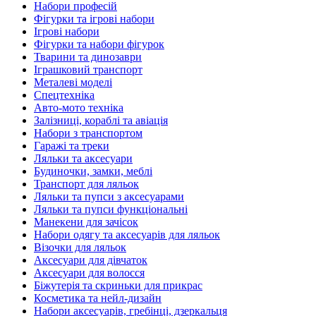
Набори професій
Фігурки та ігрові набори
Ігрові набори
Фігурки та набори фігурок
Тварини та динозаври
Іграшковий транспорт
Металеві моделі
Спецтехніка
Авто-мото техніка
Залізниці, кораблі та авіація
Набори з транспортом
Гаражі та треки
Ляльки та аксесуари
Будиночки, замки, меблі
Транспорт для ляльок
Ляльки та пупси з аксесуарами
Ляльки та пупси функціональні
Манекени для зачісок
Набори одягу та аксесуарів для ляльок
Візочки для ляльок
Аксесуари для дівчаток
Аксесуари для волосся
Біжутерія та скриньки для прикрас
Косметика та нейл-дизайн
Набори аксесуарів, гребінці, дзеркальця