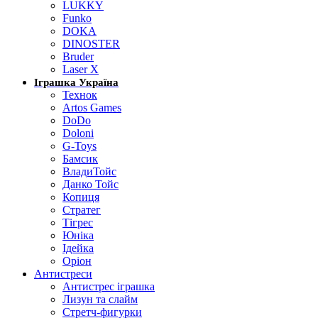
LUKKY
Funko
DOKA
DINOSTER
Bruder
Laser X
Іграшка Україна
Технок
Artos Games
DoDo
Doloni
G-Toys
Бамсик
ВладиТойс
Данко Тойс
Копиця
Стратег
Тігрес
Юніка
Ідейка
Оріон
Антистреси
Антистрес іграшка
Лизун та слайм
Стретч-фигурки