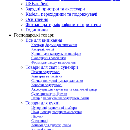
USB-кабелі
Зарядні пристрої та аксесуари
Кабелі, перехідники та подовжувачі
Освітлення
Фотоапарати, мікрофони та принтери
Годинники
Господарські товари
Все для випікання
Каструлі, форми для випікання
Каструлі, ковші
Кришки для каструль і сковорідок
Сковорідки і сотейники
Форми для льоду та морозива
Товари для свят і сувеніри
Пакети подарункові
Конверти та листівки
Свічки, повітряні кульки, хлопавки
Коробки подарункові
Аксесуари для карнавалу та святковий декор
Сувеніри та ігри, брелки
Папір для пакування подарунків, банти
Товари для кухні
Цукорниці, серветниці і набори
Ножі, ножиці, топірці та аксесуари
Підноси
Спецовниці
Кошики для фруктів, хліба
Кухонні дошки