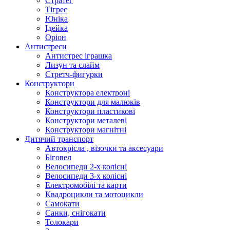
Стратег
Тігрес
Юніка
Ідейка
Оріон
Антистреси
Антистрес іграшка
Лизун та слайм
Стретч-фигурки
Конструктори
Конструктора електроні
Конструктори для малюків
Конструктори пластикові
Конструктори металеві
Конструктори магнітні
Дитячий транспорт
Автокрісла , візочки та аксесуари
Біговел
Велосипеди 2-х колісні
Велосипеди 3-х колісні
Електромобілі та карти
Квадроцикли та мотоцикли
Самокати
Санки, снігокати
Толокари