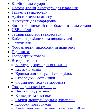
Басейни і аксесуари
Насоси, човни, аксесуари для плавання
Гаджети та аксесуари
Аудіо-гаджети та аксесуари
Аксесуари для смартфонів
Smart-годинники, фітнес-браслети та аксесуари
USB-кабелі
Зарядні пристрої та аксесуари
Кабелі, перехідники та подовжувачі
Освітлення
Фотоапарати, мікрофони та принтери
Годинники
Господарські товари
Все для випікання
Каструлі, форми для випікання
Каструлі, ковші
Кришки для каструль і сковорідок
Сковорідки і сотейники
Форми для льоду та морозива
Товари для свят і сувеніри
Пакети подарункові
Конверти та листівки
Свічки, повітряні кульки, хлопавки
Коробки подарункові
Аксесуари для карнавалу та святковий декор