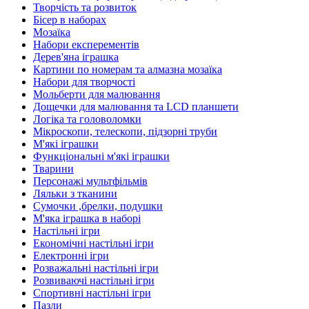
Творчість та розвиток
Бісер в наборах
Мозаїка
Набори експерементів
Дерев'яна іграшка
Картини по номерам та алмазна мозаїка
Набори для творчості
Мольберти для малювання
Дощечки для малювання та LCD планшети
Логіка та головоломки
Мікроскопи, телескопи, підзорні труби
М'які іграшки
Функціональні м'які іграшки
Тварини
Персонажі мультфільмів
Ляльки з тканини
Сумочки ,брелки, подушки
М'яка іграшка в наборі
Настільні ігри
Економічні настільні ігри
Електронні ігри
Розважальні настільні ігри
Розвиваючі настільні ігри
Спортивні настільні ігри
Пазли