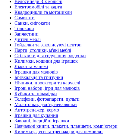
Велосипеди 3-х колісні
Електромобілі та карти
Квадроцикли та мотоцикли
Самокати
Санки, снігокати
Толокари
Запчастини
Дитячі меблі
Гойдалки та заколисуючі центри
Парти, столики, м'які меблі
Стільчики для годування, ходунки
Килимки, кошики для іграшок
Ліжка та манежі
Іграшки для малюків
Брязкальця та гризунки
Нічники, проектори та каруселі
Ігрові набори, ігри для малюків
Кубики та пірамідки
Телефони, фотоапарати, пульти
Молоточки, дзиґи, неваляшки
Автотренажер, кермо
Іграшки для купання
Заводні, інерційні іграшки
Навчальні книги, плакати, планшети, комп'ютери
Килимки, дуги та тренажери для немовлят