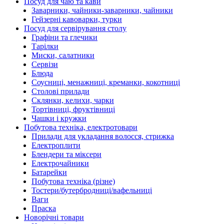
Посуд для чаю та кави
Заварники, чайники-заварники, чайники
Гейзерні кавоварки, турки
Посуд для сервірування столу
Графіни та глечики
Тарілки
Миски, салатники
Сервізи
Блюда
Соусниці, менажниці, креманки, кокотниці
Столові прилади
Склянки, келихи, чарки
Тортівниці, фруктівниці
Чашки і кружки
Побутова техніка, електротовари
Прилади для укладання волосся, стрижка
Електроплити
Блендери та міксери
Електрочайники
Батарейки
Побутова техніка (різне)
Тостери/бутербродниці/вафельниці
Ваги
Праска
Новорічні товари