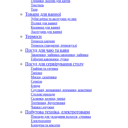
Горщики, вазони для квітів
Текстиль
Тази
Товари для ванної
Зубні щітки та аксесуари до них
Полиці для ванної
Килимки для ванної
Аксесуари для ванної
Термоси
Термоси харчові
Термоси стандартні, термокухлі
Посуд для чаю та кави
Заварники, чайники-заварники, чайники
Гейзерні кавоварки, турки
Посуд для сервірування столу
Графіни та глечики
Тарілки
Миски, салатники
Сервізи
Блюда
Соусниці, менажниці, креманки, кокотниці
Столові прилади
Склянки, келихи, чарки
Тортівниці, фруктівниці
Чашки і кружки
Побутова техніка, електротовари
Прилади для укладання волосся, стрижка
Електроплити
Блендери та міксери