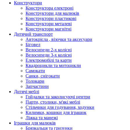
Конструктори
Конструктора електроні
Конструктори для малюків
Конструктори пластикові
Конструктори металеві
Конструктори магнітні
Дитячий транспорт
Автокрісла , візочки та аксесуари
Біговел
Велосипеди 2-х колісні
Велосипеди 3-х колісні
Електромобілі та карти
Квадроцикли та мотоцикли
Самокати
Санки, снігокати
Толокари
Запчастини
Дитячі меблі
Гойдалки та заколисуючі центри
Парти, столики, м'які меблі
Стільчики для годування, ходунки
Килимки, кошики для іграшок
Ліжка та манежі
Іграшки для малюків
Брязкальця та гризунки