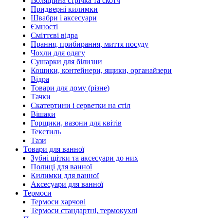
Ізоляційна стрічка та скотч
Придверні килимки
Швабри і аксесуари
Ємності
Сміттєві відра
Прання, прибирання, миття посуду
Чохли для одягу
Сушарки для білизни
Кошики, контейнери, ящики, органайзери
Відра
Товари для дому (різне)
Тачки
Скатертини і серветки на стіл
Вішаки
Горщики, вазони для квітів
Текстиль
Тази
Товари для ванної
Зубні щітки та аксесуари до них
Полиці для ванної
Килимки для ванної
Аксесуари для ванної
Термоси
Термоси харчові
Термоси стандартні, термокухлі