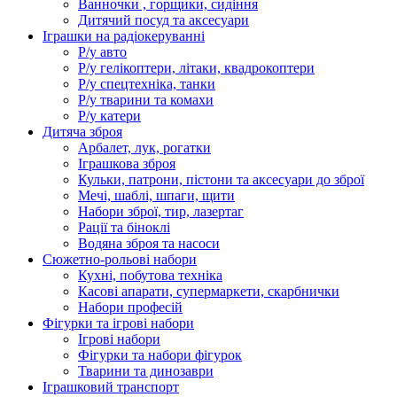
Ванночки , горщики, сидіння
Дитячий посуд та аксесуари
Іграшки на радіокеруванні
Р/у авто
Р/у гелікоптери, літаки, квадрокоптери
Р/у спецтехніка, танки
Р/у тварини та комахи
Р/у катери
Дитяча зброя
Арбалет, лук, рогатки
Іграшкова зброя
Кульки, патрони, пістони та аксесуари до зброї
Мечі, шаблі, шпаги, щити
Набори зброї, тир, лазертаг
Рації та біноклі
Водяна зброя та насоси
Сюжетно-рольові набори
Кухні, побутова техніка
Касові апарати, супермаркети, скарбнички
Набори професій
Фігурки та ігрові набори
Ігрові набори
Фігурки та набори фігурок
Тварини та динозаври
Іграшковий транспорт