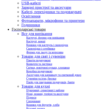
USB-кабелі
Зарядні пристрої та аксесуари
Кабелі, перехідники та подовжувачі
Освітлення
Фотоапарати, мікрофони та принтери
Годинники
Господарські товари
Все для випікання
Каструлі, форми для випікання
Каструлі, ковші
Кришки для каструль і сковорідок
Сковорідки і сотейники
Форми для льоду та морозива
Товари для свят і сувеніри
Пакети подарункові
Конверти та листівки
Свічки, повітряні кульки, хлопавки
Коробки подарункові
Аксесуари для карнавалу та святковий декор
Сувеніри та ігри, брелки
Папір для пакування подарунків, банти
Товари для кухні
Цукорниці, серветниці і набори
Ножі, ножиці, топірці та аксесуари
Підноси
Спецовниці
Кошики для фруктів, хліба
Кухонні дошки