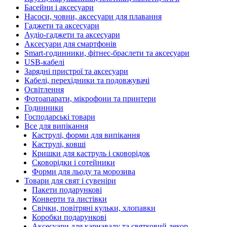
Басейни і аксесуари
Насоси, човни, аксесуари для плавання
Гаджети та аксесуари
Аудіо-гаджети та аксесуари
Аксесуари для смартфонів
Smart-годинники, фітнес-браслети та аксесуари
USB-кабелі
Зарядні пристрої та аксесуари
Кабелі, перехідники та подовжувачі
Освітлення
Фотоапарати, мікрофони та принтери
Годинники
Господарські товари
Все для випікання
Каструлі, форми для випікання
Каструлі, ковші
Кришки для каструль і сковорідок
Сковорідки і сотейники
Форми для льоду та морозива
Товари для свят і сувеніри
Пакети подарункові
Конверти та листівки
Свічки, повітряні кульки, хлопавки
Коробки подарункові
Аксесуари для карнавалу та святковий декор