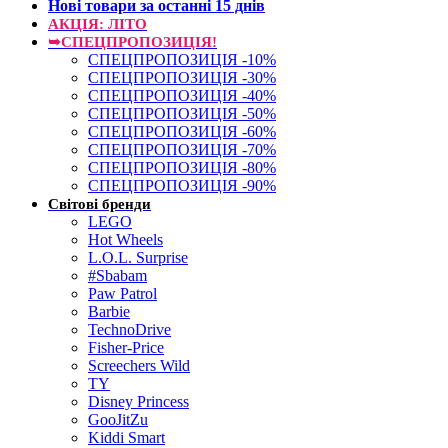
Нові товари за останнi 15 днiв
АКЦІЯ: ЛІТО
➥СПЕЦПРОПОЗИЦІЯ!
СПЕЦПРОПОЗИЦІЯ -10%
СПЕЦПРОПОЗИЦІЯ -30%
СПЕЦПРОПОЗИЦІЯ -40%
СПЕЦПРОПОЗИЦІЯ -50%
СПЕЦПРОПОЗИЦІЯ -60%
СПЕЦПРОПОЗИЦІЯ -70%
СПЕЦПРОПОЗИЦІЯ -80%
СПЕЦПРОПОЗИЦІЯ -90%
Світові бренди
LEGO
Hot Wheels
L.O.L. Surprise
#Sbabam
Paw Patrol
Barbie
TechnoDrive
Fisher-Price
Screechers Wild
TY
Disney Princess
GooJitZu
Kiddi Smart