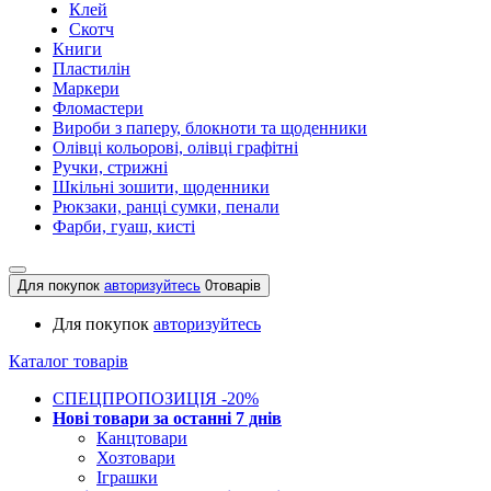
Клей
Скотч
Книги
Пластилін
Маркери
Фломастери
Вироби з паперу, блокноти та щоденники
Олівці кольорові, олівці графітні
Ручки, стрижні
Шкільні зошити, щоденники
Рюкзаки, ранці сумки, пенали
Фарби, гуаш, кисті
Для покупок
авторизуйтесь
0
товарів
Для покупок
авторизуйтесь
Каталог товарів
СПЕЦПРОПОЗИЦІЯ -20%
Нові товари за останнi 7 днiв
Канцтовари
Хозтовари
Іграшки