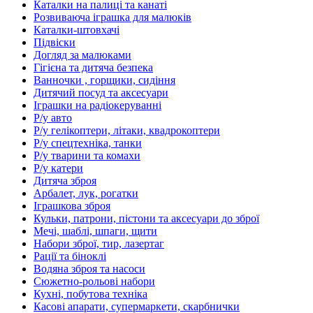
Каталки на палиці та канаті
Розвиваюча іграшка для малюків
Каталки-штовхачі
Підвіски
Догляд за малюками
Гігієна та дитяча безпека
Ванночки , горщики, сидіння
Дитячий посуд та аксесуари
Іграшки на радіокеруванні
Р/у авто
Р/у гелікоптери, літаки, квадрокоптери
Р/у спецтехніка, танки
Р/у тварини та комахи
Р/у катери
Дитяча зброя
Арбалет, лук, рогатки
Іграшкова зброя
Кульки, патрони, пістони та аксесуари до зброї
Мечі, шаблі, шпаги, щити
Набори зброї, тир, лазертаг
Рації та біноклі
Водяна зброя та насоси
Сюжетно-рольові набори
Кухні, побутова техніка
Касові апарати, супермаркети, скарбнички