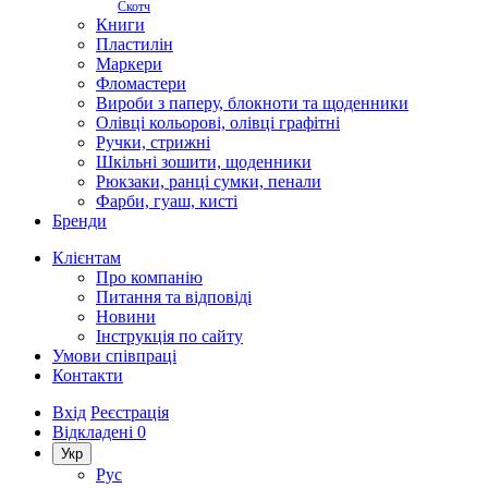
Скотч
Книги
Пластилін
Маркери
Фломастери
Вироби з паперу, блокноти та щоденники
Олівці кольорові, олівці графітні
Ручки, стрижні
Шкільні зошити, щоденники
Рюкзаки, ранці сумки, пенали
Фарби, гуаш, кисті
Бренди
Клієнтам
Про компанію
Питання та відповіді
Новини
Інструкція по сайту
Умови співпраці
Контакти
Вхід
Реєстрація
Відкладені
0
Укр
Рус