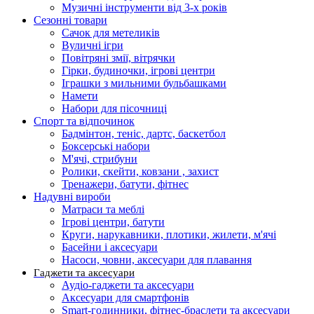
Музичні інструменти від 3-х років
Сезонні товари
Сачок для метеликів
Вуличні ігри
Повітряні змії, вітрячки
Гірки, будиночки, ігрові центри
Іграшки з мильними бульбашками
Намети
Набори для пісочниці
Спорт та відпочинок
Бадмінтон, теніс, дартс, баскетбол
Боксерські набори
М'ячі, стрибуни
Ролики, скейти, ковзани , захист
Тренажери, батути, фітнес
Надувні вироби
Матраси та меблі
Ігрові центри, батути
Круги, нарукавники, плотики, жилети, м'ячі
Басейни і аксесуари
Насоси, човни, аксесуари для плавання
Гаджети та аксесуари
Аудіо-гаджети та аксесуари
Аксесуари для смартфонів
Smart-годинники, фітнес-браслети та аксесуари