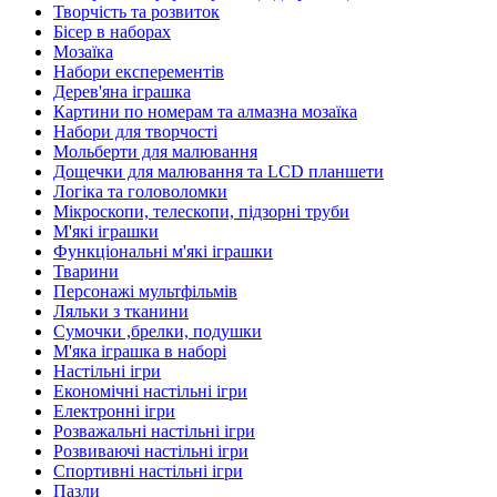
Творчість та розвиток
Бісер в наборах
Мозаїка
Набори експерементів
Дерев'яна іграшка
Картини по номерам та алмазна мозаїка
Набори для творчості
Мольберти для малювання
Дощечки для малювання та LCD планшети
Логіка та головоломки
Мікроскопи, телескопи, підзорні труби
М'які іграшки
Функціональні м'які іграшки
Тварини
Персонажі мультфільмів
Ляльки з тканини
Сумочки ,брелки, подушки
М'яка іграшка в наборі
Настільні ігри
Економічні настільні ігри
Електронні ігри
Розважальні настільні ігри
Розвиваючі настільні ігри
Спортивні настільні ігри
Пазли