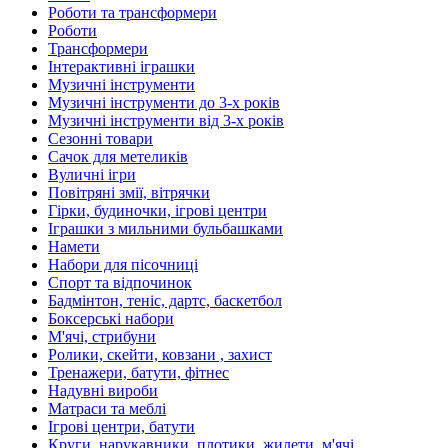
Роботи та трансформери
Роботи
Трансформери
Інтерактивні іграшки
Музичні інструменти
Музичні інструменти до 3-х років
Музичні інструменти від 3-х років
Сезонні товари
Сачок для метеликів
Вуличні ігри
Повітряні змії, вітрячки
Гірки, будиночки, ігрові центри
Іграшки з мильними бульбашками
Намети
Набори для пісочниці
Спорт та відпочинок
Бадмінтон, теніс, дартс, баскетбол
Боксерські набори
М'ячі, стрибуни
Ролики, скейти, ковзани , захист
Тренажери, батути, фітнес
Надувні вироби
Матраси та меблі
Ігрові центри, батути
Круги, нарукавники, плотики, жилети, м'ячі