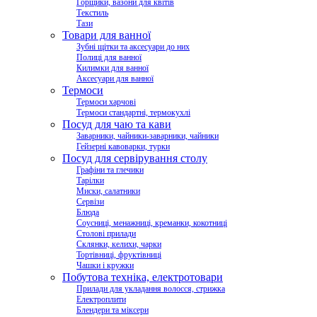
Горщики, вазони для квітів
Текстиль
Тази
Товари для ванної
Зубні щітки та аксесуари до них
Полиці для ванної
Килимки для ванної
Аксесуари для ванної
Термоси
Термоси харчові
Термоси стандартні, термокухлі
Посуд для чаю та кави
Заварники, чайники-заварники, чайники
Гейзерні кавоварки, турки
Посуд для сервірування столу
Графіни та глечики
Тарілки
Миски, салатники
Сервізи
Блюда
Соусниці, менажниці, креманки, кокотниці
Столові прилади
Склянки, келихи, чарки
Тортівниці, фруктівниці
Чашки і кружки
Побутова техніка, електротовари
Прилади для укладання волосся, стрижка
Електроплити
Блендери та міксери