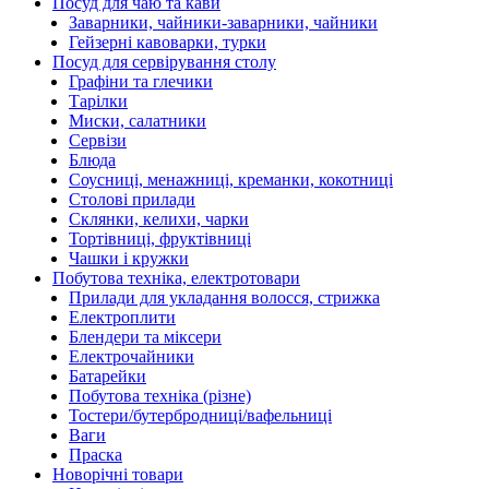
Посуд для чаю та кави
Заварники, чайники-заварники, чайники
Гейзерні кавоварки, турки
Посуд для сервірування столу
Графіни та глечики
Тарілки
Миски, салатники
Сервізи
Блюда
Соусниці, менажниці, креманки, кокотниці
Столові прилади
Склянки, келихи, чарки
Тортівниці, фруктівниці
Чашки і кружки
Побутова техніка, електротовари
Прилади для укладання волосся, стрижка
Електроплити
Блендери та міксери
Електрочайники
Батарейки
Побутова техніка (різне)
Тостери/бутербродниці/вафельниці
Ваги
Праска
Новорічні товари