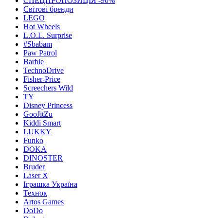
СПЕЦПРОПОЗИЦІЯ -90%
Світові бренди
LEGO
Hot Wheels
L.O.L. Surprise
#Sbabam
Paw Patrol
Barbie
TechnoDrive
Fisher-Price
Screechers Wild
TY
Disney Princess
GooJitZu
Kiddi Smart
LUKKY
Funko
DOKA
DINOSTER
Bruder
Laser X
Іграшка Україна
Технок
Artos Games
DoDo