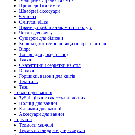
Ізоляційна стрічка та скотч
Придверні килимки
Швабри і аксесуари
Ємності
Сміттєві відра
Прання, прибирання, миття посуду
Чохли для одягу
Сушарки для білизни
Кошики, контейнери, ящики, органайзери
Відра
Товари для дому (різне)
Тачки
Скатертини і серветки на стіл
Вішаки
Горщики, вазони для квітів
Текстиль
Тази
Товари для ванної
Зубні щітки та аксесуари до них
Полиці для ванної
Килимки для ванної
Аксесуари для ванної
Термоси
Термоси харчові
Термоси стандартні, термокухлі