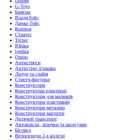
Doloni
G-Toys
Бамсик
ВладиТойс
Данко Тойс
Копиця
Стратег
Тігрес
Юніка
Ідейка
Оріон
Антистреси
Антистрес іграшка
Лизун та слайм
Стретч-фигурки
Конструктори
Конструктора електроні
Конструктори для малюків
Конструктори пластикові
Конструктори металеві
Конструктори магнітні
Дитячий транспорт
Автокрісла , візочки та аксесуари
Біговел
Велосипеди 2-х колісні