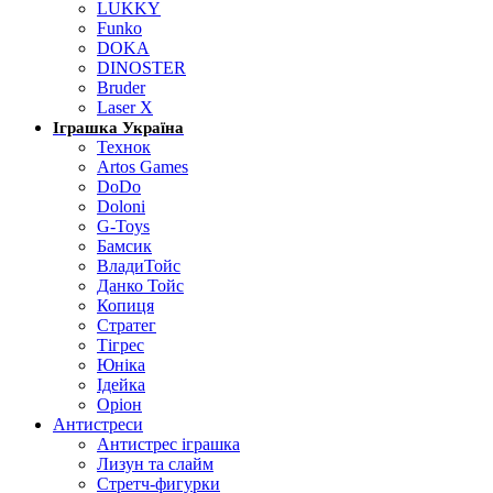
LUKKY
Funko
DOKA
DINOSTER
Bruder
Laser X
Іграшка Україна
Технок
Artos Games
DoDo
Doloni
G-Toys
Бамсик
ВладиТойс
Данко Тойс
Копиця
Стратег
Тігрес
Юніка
Ідейка
Оріон
Антистреси
Антистрес іграшка
Лизун та слайм
Стретч-фигурки