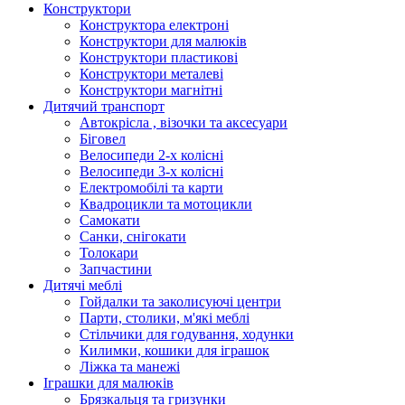
Конструктори
Конструктора електроні
Конструктори для малюків
Конструктори пластикові
Конструктори металеві
Конструктори магнітні
Дитячий транспорт
Автокрісла , візочки та аксесуари
Біговел
Велосипеди 2-х колісні
Велосипеди 3-х колісні
Електромобілі та карти
Квадроцикли та мотоцикли
Самокати
Санки, снігокати
Толокари
Запчастини
Дитячі меблі
Гойдалки та заколисуючі центри
Парти, столики, м'які меблі
Стільчики для годування, ходунки
Килимки, кошики для іграшок
Ліжка та манежі
Іграшки для малюків
Брязкальця та гризунки