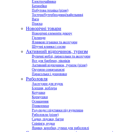
Електрочайники
Батарейки
Побутова техніка (різне)
Тостери/бутербродниці/вафельниці
Ваги
Праска
Новорічні товари
Новорічні елементи декору
Гірлянди
Ялинкові іграшки та аксесуари
Штучні ялинки і сосни
Активний відпочинок, туризм
Вуличні меблі, парасольки та аксесуари
Все для барбекю, пікніків
Активний відпочинок, туризм (різне)
Окуляри сонцезахисні
Парасольки і дощовики
Риболовля
Аксесуари для вудок
Блешня, воблера
Котушки
Кормушки
Оснащення
Прикормки
Род-поди і підставки під вудилища
Риболовля (різне)
Садки, підсаки, багри
Спінінги, вудки
Ящики, коробки, сумки для риболовлі