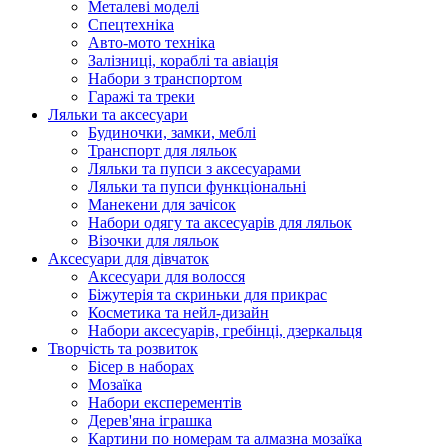
Металеві моделі
Спецтехніка
Авто-мото техніка
Залізниці, кораблі та авіація
Набори з транспортом
Гаражі та треки
Ляльки та аксесуари
Будиночки, замки, меблі
Транспорт для ляльок
Ляльки та пупси з аксесуарами
Ляльки та пупси функціональні
Манекени для зачісок
Набори одягу та аксесуарів для ляльок
Візочки для ляльок
Аксесуари для дівчаток
Аксесуари для волосся
Біжутерія та скриньки для прикрас
Косметика та нейл-дизайн
Набори аксесуарів, гребінці, дзеркальця
Творчість та розвиток
Бісер в наборах
Мозаїка
Набори експерементів
Дерев'яна іграшка
Картини по номерам та алмазна мозаїка