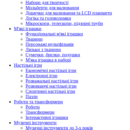
Набори для творчості
Мольберти для малювання
Дощечки для малювання та LCD планшети
Логіка та головоломки
Мікроскопи, телескопи, підзорні труби
М'які іграшки
Функціональні м'які іграшки
Тварини
Персонажі мультфільмів
Ляльки з тканини
Сумочки ,брелки, подушки
М'яка іграшка в наборі
Настільні ігри
Економічні настільні ігри
Електронні ігри
Розважальні настільні ігри
Розвиваючі настільні ігри
Спортивні настільні ігри
Пазли
Роботи та трансформери
Роботи
Трансформери
Інтерактивні іграшки
Музичні інструменти
Музичні інструменти до 3-х років