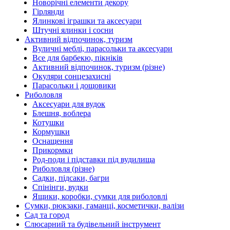
Новорічні елементи декору
Гірлянди
Ялинкові іграшки та аксесуари
Штучні ялинки і сосни
Активний відпочинок, туризм
Вуличні меблі, парасольки та аксесуари
Все для барбекю, пікніків
Активний відпочинок, туризм (різне)
Окуляри сонцезахисні
Парасольки і дощовики
Риболовля
Аксесуари для вудок
Блешня, воблера
Котушки
Кормушки
Оснащення
Прикормки
Род-поди і підставки під вудилища
Риболовля (різне)
Садки, підсаки, багри
Спінінги, вудки
Ящики, коробки, сумки для риболовлі
Сумки, рюкзаки, гаманці, косметички, валізи
Сад та город
Слюсарний та будівельний інструмент