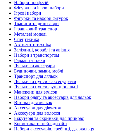
Набори професій
Фігурки та ігрові набори
Ігрові набори
Фігурки та набори фігурок
Тварини та динозаври
Іграшковий транспорт
Металеві моделі
Спецтехніка
Авто-мото техніка
Залізниці, кораблі та авіація
Набори з транспортом
Гаражі та треки
Ляльки та аксесуари
Будиночки, замки, меблі
Транспорт для ляльок
Ляльки та пупси з аксесуарами
Ляльки та пупси функціональні
Манекени для зачісок
Набори одягу та аксесуарів для ляльок
Візочки для ляльок
Аксесуари для дівчаток
Аксесуари для волосся
Біжутерія та скриньки для прикрас
Косметика та нейл-дизайн
Набори аксесуарів, гребінці, дзеркальця