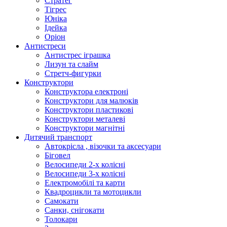
Стратег
Тігрес
Юніка
Ідейка
Оріон
Антистреси
Антистрес іграшка
Лизун та слайм
Стретч-фигурки
Конструктори
Конструктора електроні
Конструктори для малюків
Конструктори пластикові
Конструктори металеві
Конструктори магнітні
Дитячий транспорт
Автокрісла , візочки та аксесуари
Біговел
Велосипеди 2-х колісні
Велосипеди 3-х колісні
Електромобілі та карти
Квадроцикли та мотоцикли
Самокати
Санки, снігокати
Толокари