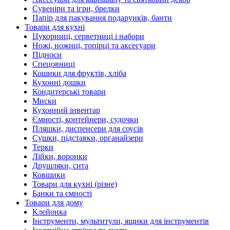
Сувеніри та ігри, брелки
Папір для пакування подарунків, банти
Товари для кухні
Цукорниці, серветниці і набори
Ножі, ножиці, топірці та аксесуари
Підноси
Спецовниці
Кошики для фруктів, хліба
Кухонні дошки
Кондитерські товари
Миски
Кухонний інвентар
Ємності, контейнери, судочки
Пляшки, диспенсери для соусів
Сушки, підставки, органайзери
Терки
Лійки, воронки
Друшляки, сита
Ковшики
Товари для кухні (різне)
Банки та ємності
Товари для дому
Клейонка
Інструменти, мультитули, ящики для інструментів