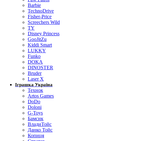
Barbie
TechnoDrive
Fisher-Price
Screechers Wild
TY
Disney Princess
GooJitZu
Kiddi Smart
LUKKY
Funko
DOKA
DINOSTER
Bruder
Laser X
Іграшка Україна
Технок
Artos Games
DoDo
Doloni
G-Toys
Бамсик
ВладиТойс
Данко Тойс
Копиця