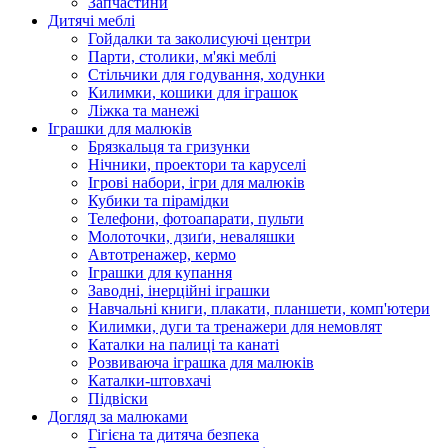
Запчастини
Дитячі меблі
Гойдалки та заколисуючі центри
Парти, столики, м'які меблі
Стільчики для годування, ходунки
Килимки, кошики для іграшок
Ліжка та манежі
Іграшки для малюків
Брязкальця та гризунки
Нічники, проектори та каруселі
Ігрові набори, ігри для малюків
Кубики та пірамідки
Телефони, фотоапарати, пульти
Молоточки, дзиґи, неваляшки
Автотренажер, кермо
Іграшки для купання
Заводні, інерційні іграшки
Навчальні книги, плакати, планшети, комп'ютери
Килимки, дуги та тренажери для немовлят
Каталки на палиці та канаті
Розвиваюча іграшка для малюків
Каталки-штовхачі
Підвіски
Догляд за малюками
Гігієна та дитяча безпека