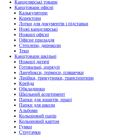
Канцелярські товари
Канцтовари офісні
Калькулятори
Коректори
Лотки для документів і підставки
Ножі канцелярські
Ножиці офісні
Офісне приладдя
Степлери, дироколи
Теки
Канцтовари шкільні
Ножиці дитячі
Готовальні, циркулі
Ланчбокси, термоси, пляшечки
Лінійки, трикутники, транспортири
Крейда
Обкладинки
Шкільний асортимент
Папки для зошитів, праці
Папки для школи
Альбоми
Кольоровий папір
Кольоровий картон
Гумки
Стругачки