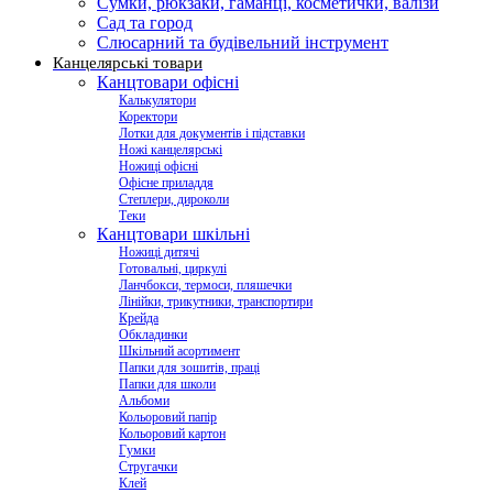
Сумки, рюкзаки, гаманці, косметички, валізи
Сад та город
Слюсарний та будівельний інструмент
Канцелярські товари
Канцтовари офісні
Калькулятори
Коректори
Лотки для документів і підставки
Ножі канцелярські
Ножиці офісні
Офісне приладдя
Степлери, дироколи
Теки
Канцтовари шкільні
Ножиці дитячі
Готовальні, циркулі
Ланчбокси, термоси, пляшечки
Лінійки, трикутники, транспортири
Крейда
Обкладинки
Шкільний асортимент
Папки для зошитів, праці
Папки для школи
Альбоми
Кольоровий папір
Кольоровий картон
Гумки
Стругачки
Клей