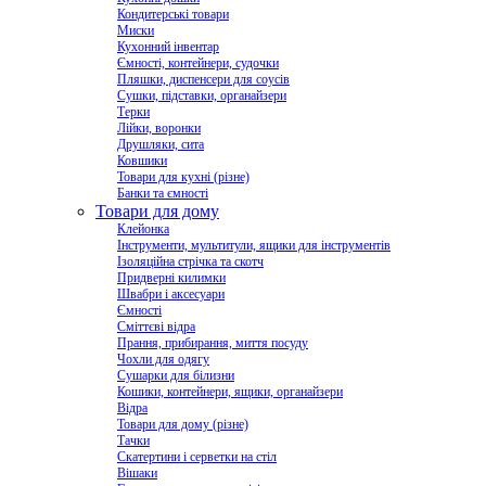
Кондитерські товари
Миски
Кухонний інвентар
Ємності, контейнери, судочки
Пляшки, диспенсери для соусів
Сушки, підставки, органайзери
Терки
Лійки, воронки
Друшляки, сита
Ковшики
Товари для кухні (різне)
Банки та ємності
Товари для дому
Клейонка
Інструменти, мультитули, ящики для інструментів
Ізоляційна стрічка та скотч
Придверні килимки
Швабри і аксесуари
Ємності
Сміттєві відра
Прання, прибирання, миття посуду
Чохли для одягу
Сушарки для білизни
Кошики, контейнери, ящики, органайзери
Відра
Товари для дому (різне)
Тачки
Скатертини і серветки на стіл
Вішаки