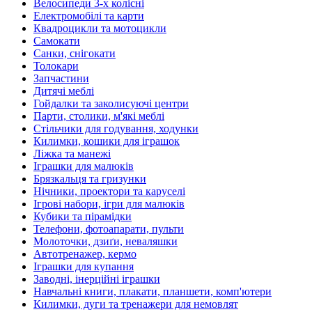
Велосипеди 3-х колісні
Електромобілі та карти
Квадроцикли та мотоцикли
Самокати
Санки, снігокати
Толокари
Запчастини
Дитячі меблі
Гойдалки та заколисуючі центри
Парти, столики, м'які меблі
Стільчики для годування, ходунки
Килимки, кошики для іграшок
Ліжка та манежі
Іграшки для малюків
Брязкальця та гризунки
Нічники, проектори та каруселі
Ігрові набори, ігри для малюків
Кубики та пірамідки
Телефони, фотоапарати, пульти
Молоточки, дзиґи, неваляшки
Автотренажер, кермо
Іграшки для купання
Заводні, інерційні іграшки
Навчальні книги, плакати, планшети, комп'ютери
Килимки, дуги та тренажери для немовлят