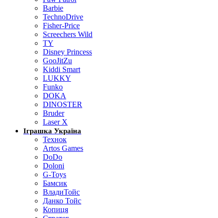
Barbie
TechnoDrive
Fisher-Price
Screechers Wild
TY
Disney Princess
GooJitZu
Kiddi Smart
LUKKY
Funko
DOKA
DINOSTER
Bruder
Laser X
Іграшка Україна
Технок
Artos Games
DoDo
Doloni
G-Toys
Бамсик
ВладиТойс
Данко Тойс
Копиця