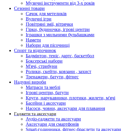
Музичні інструменти від 3-х років
Сезонні товари
Сачок для метеликів
Вуличні ігри
Повітряні змії, вітрячки
Гірки, будиночки, ігрові центри
Іграшки з мильними бульбашками
Намети
Набори для пісочниці
Спорт та відпочинок
Бадмінтон, теніс, дартс, баскетбол
Боксерські набори
М'ячі, стрибуни
Ролики, скейти, ковзани , захист
Тренажери, батути, фітнес
Надувні вироби
Матраси та меблі
Ігрові центри, батути
Круги, нарукавники, плотики, жилети, м'ячі
Басейни і аксесуари
Насоси, човни, аксесуари для плавання
Гаджети та аксесуари
Аудіо-гаджети та аксесуари
Аксесуари для смартфонів
Smart-годинники, фітнес-браслети та аксесуари