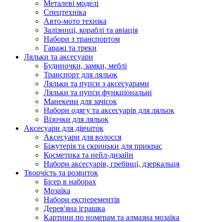
Металеві моделі
Спецтехніка
Авто-мото техніка
Залізниці, кораблі та авіація
Набори з транспортом
Гаражі та треки
Ляльки та аксесуари
Будиночки, замки, меблі
Транспорт для ляльок
Ляльки та пупси з аксесуарами
Ляльки та пупси функціональні
Манекени для зачісок
Набори одягу та аксесуарів для ляльок
Візочки для ляльок
Аксесуари для дівчаток
Аксесуари для волосся
Біжутерія та скриньки для прикрас
Косметика та нейл-дизайн
Набори аксесуарів, гребінці, дзеркальця
Творчість та розвиток
Бісер в наборах
Мозаїка
Набори експерементів
Дерев'яна іграшка
Картини по номерам та алмазна мозаїка