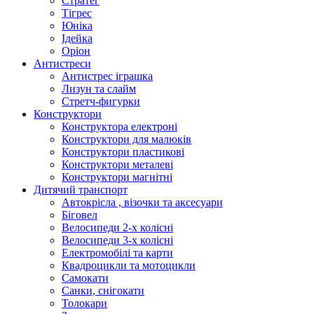
Стратег
Тігрес
Юніка
Ідейка
Оріон
Антистреси
Антистрес іграшка
Лизун та слайм
Стретч-фигурки
Конструктори
Конструктора електроні
Конструктори для малюків
Конструктори пластикові
Конструктори металеві
Конструктори магнітні
Дитячий транспорт
Автокрісла , візочки та аксесуари
Біговел
Велосипеди 2-х колісні
Велосипеди 3-х колісні
Електромобілі та карти
Квадроцикли та мотоцикли
Самокати
Санки, снігокати
Толокари