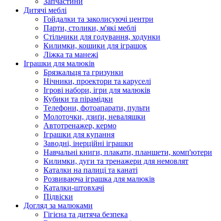
Запчастини
Дитячі меблі
Гойдалки та заколисуючі центри
Парти, столики, м'які меблі
Стільчики для годування, ходунки
Килимки, кошики для іграшок
Ліжка та манежі
Іграшки для малюків
Брязкальця та гризунки
Нічники, проектори та каруселі
Ігрові набори, ігри для малюків
Кубики та пірамідки
Телефони, фотоапарати, пульти
Молоточки, дзиґи, неваляшки
Автотренажер, кермо
Іграшки для купання
Заводні, інерційні іграшки
Навчальні книги, плакати, планшети, комп'ютери
Килимки, дуги та тренажери для немовлят
Каталки на палиці та канаті
Розвиваюча іграшка для малюків
Каталки-штовхачі
Підвіски
Догляд за малюками
Гігієна та дитяча безпека