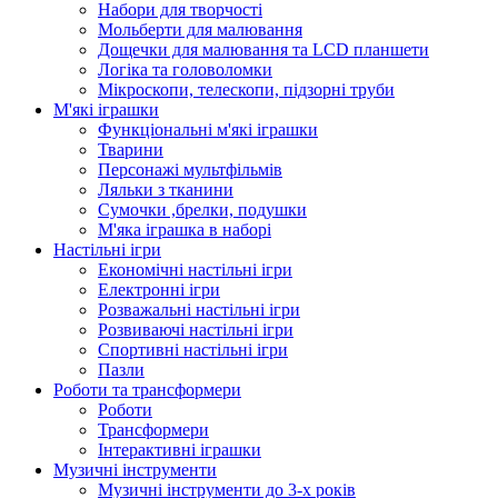
Набори для творчості
Мольберти для малювання
Дощечки для малювання та LCD планшети
Логіка та головоломки
Мікроскопи, телескопи, підзорні труби
М'які іграшки
Функціональні м'які іграшки
Тварини
Персонажі мультфільмів
Ляльки з тканини
Сумочки ,брелки, подушки
М'яка іграшка в наборі
Настільні ігри
Економічні настільні ігри
Електронні ігри
Розважальні настільні ігри
Розвиваючі настільні ігри
Спортивні настільні ігри
Пазли
Роботи та трансформери
Роботи
Трансформери
Інтерактивні іграшки
Музичні інструменти
Музичні інструменти до 3-х років