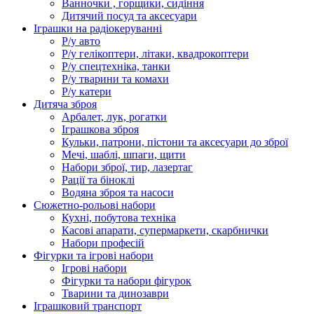
Ванночки , горщики, сидіння
Дитячий посуд та аксесуари
Іграшки на радіокеруванні
Р/у авто
Р/у гелікоптери, літаки, квадрокоптери
Р/у спецтехніка, танки
Р/у тварини та комахи
Р/у катери
Дитяча зброя
Арбалет, лук, рогатки
Іграшкова зброя
Кульки, патрони, пістони та аксесуари до зброї
Мечі, шаблі, шпаги, щити
Набори зброї, тир, лазертаг
Рації та біноклі
Водяна зброя та насоси
Сюжетно-рольові набори
Кухні, побутова техніка
Касові апарати, супермаркети, скарбнички
Набори професій
Фігурки та ігрові набори
Ігрові набори
Фігурки та набори фігурок
Тварини та динозаври
Іграшковий транспорт