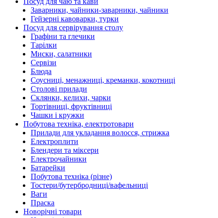
Посуд для чаю та кави
Заварники, чайники-заварники, чайники
Гейзерні кавоварки, турки
Посуд для сервірування столу
Графіни та глечики
Тарілки
Миски, салатники
Сервізи
Блюда
Соусниці, менажниці, креманки, кокотниці
Столові прилади
Склянки, келихи, чарки
Тортівниці, фруктівниці
Чашки і кружки
Побутова техніка, електротовари
Прилади для укладання волосся, стрижка
Електроплити
Блендери та міксери
Електрочайники
Батарейки
Побутова техніка (різне)
Тостери/бутербродниці/вафельниці
Ваги
Праска
Новорічні товари