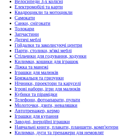
Велосипеди 3-х колісні
Електромобілі та карти
Квадроцикли та мотоцикли
Самокати
Санки, снігокати
Толокари
Запчастини
Дитячі меблі
Гойдалки та заколисуючі центри
Парти, столики, м'які меблі
Стільчики для годування, ходунки
Килимки, кошики для іграшок
Ліжка та манежі
Іграшки для малюків
Брязкальця та гризунки
Нічники, проектори та каруселі
Ігрові набори, ігри для малюків
Кубики та пірамідки
Телефони, фотоапарати, пульти
Молоточки, дзиґи, неваляшки
Автотренажер, кермо
Іграшки для купання
Заводні, інерційні іграшки
Навчальні книги, плакати, планшети, комп'ютери
Килимки, дуги та тренажери для немовлят