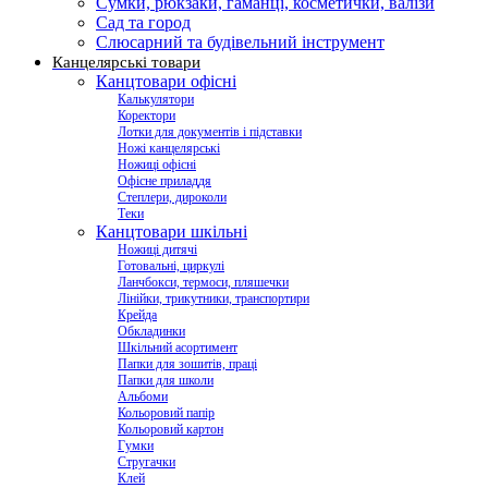
Сумки, рюкзаки, гаманці, косметички, валізи
Сад та город
Слюсарний та будівельний інструмент
Канцелярські товари
Канцтовари офісні
Калькулятори
Коректори
Лотки для документів і підставки
Ножі канцелярські
Ножиці офісні
Офісне приладдя
Степлери, дироколи
Теки
Канцтовари шкільні
Ножиці дитячі
Готовальні, циркулі
Ланчбокси, термоси, пляшечки
Лінійки, трикутники, транспортири
Крейда
Обкладинки
Шкільний асортимент
Папки для зошитів, праці
Папки для школи
Альбоми
Кольоровий папір
Кольоровий картон
Гумки
Стругачки
Клей