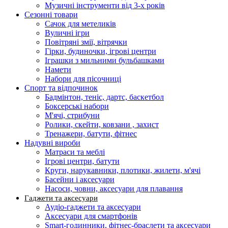
Музичні інструменти від 3-х років
Сезонні товари
Сачок для метеликів
Вуличні ігри
Повітряні змії, вітрячки
Гірки, будиночки, ігрові центри
Іграшки з мильними бульбашками
Намети
Набори для пісочниці
Спорт та відпочинок
Бадмінтон, теніс, дартс, баскетбол
Боксерські набори
М'ячі, стрибуни
Ролики, скейти, ковзани , захист
Тренажери, батути, фітнес
Надувні вироби
Матраси та меблі
Ігрові центри, батути
Круги, нарукавники, плотики, жилети, м'ячі
Басейни і аксесуари
Насоси, човни, аксесуари для плавання
Гаджети та аксесуари
Аудіо-гаджети та аксесуари
Аксесуари для смартфонів
Smart-годинники, фітнес-браслети та аксесуари