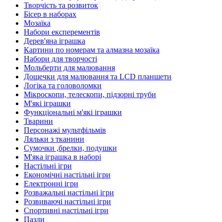
Творчість та розвиток
Бісер в наборах
Мозаїка
Набори експерементів
Дерев'яна іграшка
Картини по номерам та алмазна мозаїка
Набори для творчості
Мольберти для малювання
Дощечки для малювання та LCD планшети
Логіка та головоломки
Мікроскопи, телескопи, підзорні труби
М'які іграшки
Функціональні м'які іграшки
Тварини
Персонажі мультфільмів
Ляльки з тканини
Сумочки ,брелки, подушки
М'яка іграшка в наборі
Настільні ігри
Економічні настільні ігри
Електронні ігри
Розважальні настільні ігри
Розвиваючі настільні ігри
Спортивні настільні ігри
Пазли