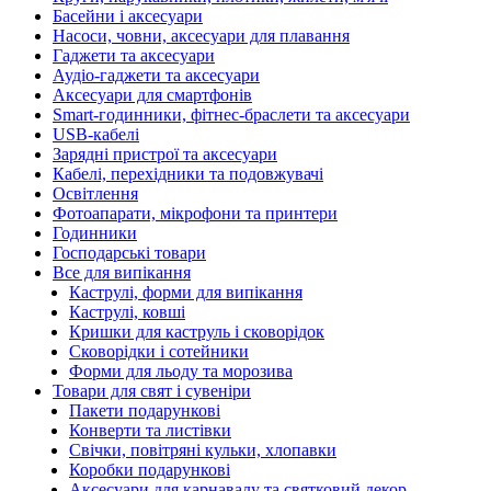
Басейни і аксесуари
Насоси, човни, аксесуари для плавання
Гаджети та аксесуари
Аудіо-гаджети та аксесуари
Аксесуари для смартфонів
Smart-годинники, фітнес-браслети та аксесуари
USB-кабелі
Зарядні пристрої та аксесуари
Кабелі, перехідники та подовжувачі
Освітлення
Фотоапарати, мікрофони та принтери
Годинники
Господарські товари
Все для випікання
Каструлі, форми для випікання
Каструлі, ковші
Кришки для каструль і сковорідок
Сковорідки і сотейники
Форми для льоду та морозива
Товари для свят і сувеніри
Пакети подарункові
Конверти та листівки
Свічки, повітряні кульки, хлопавки
Коробки подарункові
Аксесуари для карнавалу та святковий декор