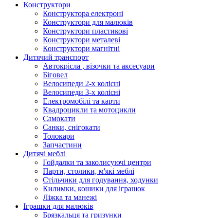
Конструктори
Конструктора електроні
Конструктори для малюків
Конструктори пластикові
Конструктори металеві
Конструктори магнітні
Дитячий транспорт
Автокрісла , візочки та аксесуари
Біговел
Велосипеди 2-х колісні
Велосипеди 3-х колісні
Електромобілі та карти
Квадроцикли та мотоцикли
Самокати
Санки, снігокати
Толокари
Запчастини
Дитячі меблі
Гойдалки та заколисуючі центри
Парти, столики, м'які меблі
Стільчики для годування, ходунки
Килимки, кошики для іграшок
Ліжка та манежі
Іграшки для малюків
Брязкальця та гризунки