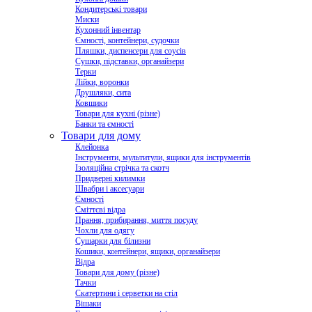
Кондитерські товари
Миски
Кухонний інвентар
Ємності, контейнери, судочки
Пляшки, диспенсери для соусів
Сушки, підставки, органайзери
Терки
Лійки, воронки
Друшляки, сита
Ковшики
Товари для кухні (різне)
Банки та ємності
Товари для дому
Клейонка
Інструменти, мультитули, ящики для інструментів
Ізоляційна стрічка та скотч
Придверні килимки
Швабри і аксесуари
Ємності
Сміттєві відра
Прання, прибирання, миття посуду
Чохли для одягу
Сушарки для білизни
Кошики, контейнери, ящики, органайзери
Відра
Товари для дому (різне)
Тачки
Скатертини і серветки на стіл
Вішаки