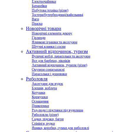
Електрочайники
Батарейки
Побутова техніка (різне)
Тостери/бутербродниці/вафельниці
Ваги
Праска
Новорічні товари
Новорічні елементи декору
Гірлянди
Ялинкові іграшки та аксесуари
Штучні ялинки і сосни
Активний відпочинок, туризм
Вуличні меблі, парасольки та аксесуари
Все для барбекю, пікніків
Активний відпочинок, туризм (різне)
Окуляри сонцезахисні
Парасольки і дощовики
Риболовля
Аксесуари для вудок
Блешня, воблера
Котушки
Кормушки
Оснащення
Прикормки
Род-поди і підставки під вудилища
Риболовля (різне)
Садки, підсаки, багри
Спінінги, вудки
Ящики, коробки, сумки для риболовлі