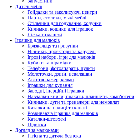
Запчастини
Дитячі меблі
Гойдалки та заколисуючі центри
Парти, столики, м'які меблі
Стільчики для годування, ходунки
Килимки, кошики для іграшок
Ліжка та манежі
Іграшки для малюків
Брязкальця та гризунки
Нічники, проектори та каруселі
Ігрові набори, ігри для малюків
Кубики та пірамідки
Телефони, фотоапарати, пульти
Молоточки, дзиґи, неваляшки
Автотренажер, кермо
Іграшки для купання
Заводні, інерційні іграшки
Навчальні книги, плакати, планшети, комп'ютери
Килимки, дуги та тренажери для немовлят
Каталки на палиці та канаті
Розвиваюча іграшка для малюків
Каталки-штовхачі
Підвіски
Догляд за малюками
Гігієна та дитяча безпека