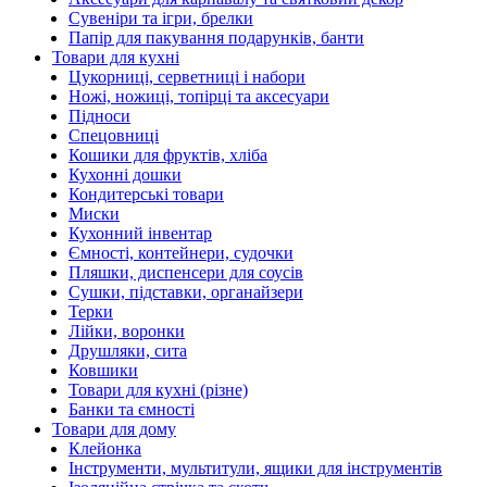
Сувеніри та ігри, брелки
Папір для пакування подарунків, банти
Товари для кухні
Цукорниці, серветниці і набори
Ножі, ножиці, топірці та аксесуари
Підноси
Спецовниці
Кошики для фруктів, хліба
Кухонні дошки
Кондитерські товари
Миски
Кухонний інвентар
Ємності, контейнери, судочки
Пляшки, диспенсери для соусів
Сушки, підставки, органайзери
Терки
Лійки, воронки
Друшляки, сита
Ковшики
Товари для кухні (різне)
Банки та ємності
Товари для дому
Клейонка
Інструменти, мультитули, ящики для інструментів