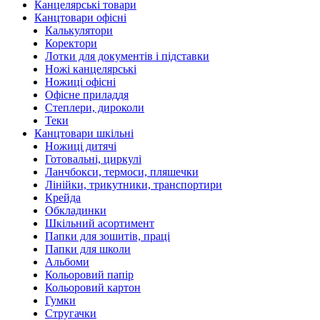
Канцелярські товари
Канцтовари офісні
Калькулятори
Коректори
Лотки для документів і підставки
Ножі канцелярські
Ножиці офісні
Офісне приладдя
Степлери, дироколи
Теки
Канцтовари шкільні
Ножиці дитячі
Готовальні, циркулі
Ланчбокси, термоси, пляшечки
Лінійки, трикутники, транспортири
Крейда
Обкладинки
Шкільний асортимент
Папки для зошитів, праці
Папки для школи
Альбоми
Кольоровий папір
Кольоровий картон
Гумки
Стругачки