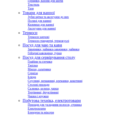
Горщики, вазони для квітів
Текстиль
Тази
Товари для ванної
Зубні щітки та аксесуари до них
Полиці для ванної
Килимки для ванної
Аксесуари для ванної
Термоси
Термоси харчові
Термоси стандартні, термокухлі
Посуд для чаю та кави
Заварники, чайники-заварники, чайники
Гейзерні кавоварки, турки
Посуд для сервірування столу
Графіни та глечики
Тарілки
Миски, салатники
Сервізи
Блюда
Соусниці, менажниці, креманки, кокотниці
Столові прилади
Склянки, келихи, чарки
Тортівниці, фруктівниці
Чашки і кружки
Побутова техніка, електротовари
Прилади для укладання волосся, стрижка
Електроплити
Блендери та міксери