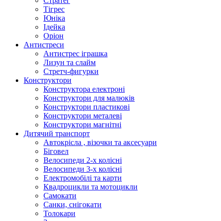
Стратег
Тігрес
Юніка
Ідейка
Оріон
Антистреси
Антистрес іграшка
Лизун та слайм
Стретч-фигурки
Конструктори
Конструктора електроні
Конструктори для малюків
Конструктори пластикові
Конструктори металеві
Конструктори магнітні
Дитячий транспорт
Автокрісла , візочки та аксесуари
Біговел
Велосипеди 2-х колісні
Велосипеди 3-х колісні
Електромобілі та карти
Квадроцикли та мотоцикли
Самокати
Санки, снігокати
Толокари