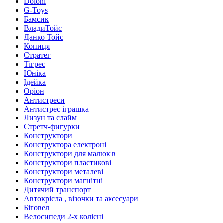
Doloni
G-Toys
Бамсик
ВладиТойс
Данко Тойс
Копиця
Стратег
Тігрес
Юніка
Ідейка
Оріон
Антистреси
Антистрес іграшка
Лизун та слайм
Стретч-фигурки
Конструктори
Конструктора електроні
Конструктори для малюків
Конструктори пластикові
Конструктори металеві
Конструктори магнітні
Дитячий транспорт
Автокрісла , візочки та аксесуари
Біговел
Велосипеди 2-х колісні