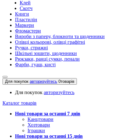
Клей
Скотч
Книги
Пластилін
Маркери
Фломастери
Вироби з паперу, блокноти та щоденники
Олівці кольорові, олівці графітні
Ручки, стрижні
Шкільні зошити, щоденники
Рюкзаки, ранці сумки, пенали
Фарби, гуаш, кисті
Для покупок
авторизуйтесь
0
товарів
Для покупок
авторизуйтесь
Каталог товарів
Нові товари за останнi 7 днiв
Канцтовари
Хозтовари
Іграшки
Нові товари за останнi 15 днiв