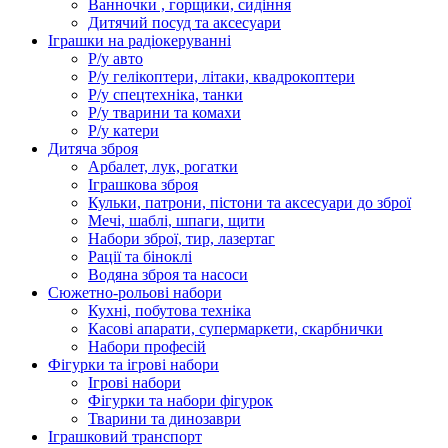
Ванночки , горщики, сидіння
Дитячий посуд та аксесуари
Іграшки на радіокеруванні
Р/у авто
Р/у гелікоптери, літаки, квадрокоптери
Р/у спецтехніка, танки
Р/у тварини та комахи
Р/у катери
Дитяча зброя
Арбалет, лук, рогатки
Іграшкова зброя
Кульки, патрони, пістони та аксесуари до зброї
Мечі, шаблі, шпаги, щити
Набори зброї, тир, лазертаг
Рації та біноклі
Водяна зброя та насоси
Сюжетно-рольові набори
Кухні, побутова техніка
Касові апарати, супермаркети, скарбнички
Набори професій
Фігурки та ігрові набори
Ігрові набори
Фігурки та набори фігурок
Тварини та динозаври
Іграшковий транспорт