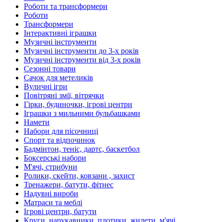
Роботи та трансформери
Роботи
Трансформери
Інтерактивні іграшки
Музичні інструменти
Музичні інструменти до 3-х років
Музичні інструменти від 3-х років
Сезонні товари
Сачок для метеликів
Вуличні ігри
Повітряні змії, вітрячки
Гірки, будиночки, ігрові центри
Іграшки з мильними бульбашками
Намети
Набори для пісочниці
Спорт та відпочинок
Бадмінтон, теніс, дартс, баскетбол
Боксерські набори
М'ячі, стрибуни
Ролики, скейти, ковзани , захист
Тренажери, батути, фітнес
Надувні вироби
Матраси та меблі
Ігрові центри, батути
Круги, нарукавники, плотики, жилети, м'ячі