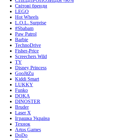
СПЕЦПРОПОЗИЦІЯ -90%
Світові бренди
LEGO
Hot Wheels
L.O.L. Surprise
#Sbabam
Paw Patrol
Barbie
TechnoDrive
Fisher-Price
Screechers Wild
TY
Disney Princess
GooJitZu
Kiddi Smart
LUKKY
Funko
DOKA
DINOSTER
Bruder
Laser X
Іграшка Україна
Технок
Artos Games
DoDo