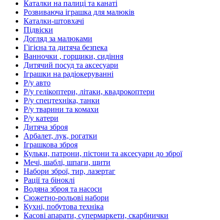
Каталки на палиці та канаті
Розвиваюча іграшка для малюків
Каталки-штовхачі
Підвіски
Догляд за малюками
Гігієна та дитяча безпека
Ванночки , горщики, сидіння
Дитячий посуд та аксесуари
Іграшки на радіокеруванні
Р/у авто
Р/у гелікоптери, літаки, квадрокоптери
Р/у спецтехніка, танки
Р/у тварини та комахи
Р/у катери
Дитяча зброя
Арбалет, лук, рогатки
Іграшкова зброя
Кульки, патрони, пістони та аксесуари до зброї
Мечі, шаблі, шпаги, щити
Набори зброї, тир, лазертаг
Рації та біноклі
Водяна зброя та насоси
Сюжетно-рольові набори
Кухні, побутова техніка
Касові апарати, супермаркети, скарбнички