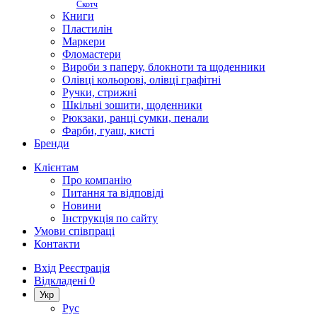
Скотч
Книги
Пластилін
Маркери
Фломастери
Вироби з паперу, блокноти та щоденники
Олівці кольорові, олівці графітні
Ручки, стрижні
Шкільні зошити, щоденники
Рюкзаки, ранці сумки, пенали
Фарби, гуаш, кисті
Бренди
Клієнтам
Про компанію
Питання та відповіді
Новини
Інструкція по сайту
Умови співпраці
Контакти
Вхід
Реєстрація
Відкладені
0
Укр
Рус