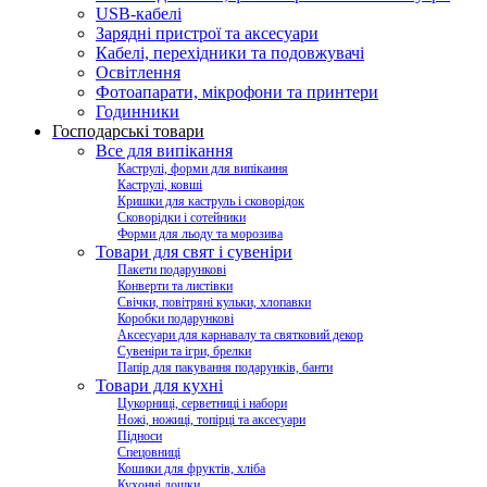
USB-кабелі
Зарядні пристрої та аксесуари
Кабелі, перехідники та подовжувачі
Освітлення
Фотоапарати, мікрофони та принтери
Годинники
Господарські товари
Все для випікання
Каструлі, форми для випікання
Каструлі, ковші
Кришки для каструль і сковорідок
Сковорідки і сотейники
Форми для льоду та морозива
Товари для свят і сувеніри
Пакети подарункові
Конверти та листівки
Свічки, повітряні кульки, хлопавки
Коробки подарункові
Аксесуари для карнавалу та святковий декор
Сувеніри та ігри, брелки
Папір для пакування подарунків, банти
Товари для кухні
Цукорниці, серветниці і набори
Ножі, ножиці, топірці та аксесуари
Підноси
Спецовниці
Кошики для фруктів, хліба
Кухонні дошки