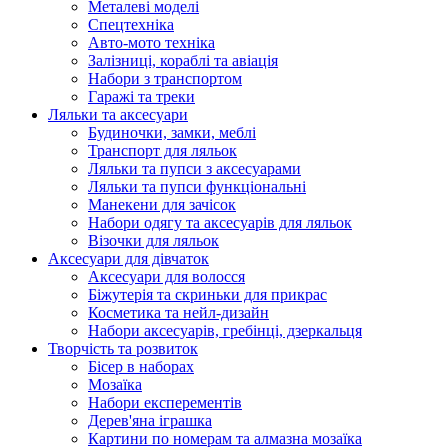
Металеві моделі
Спецтехніка
Авто-мото техніка
Залізниці, кораблі та авіація
Набори з транспортом
Гаражі та треки
Ляльки та аксесуари
Будиночки, замки, меблі
Транспорт для ляльок
Ляльки та пупси з аксесуарами
Ляльки та пупси функціональні
Манекени для зачісок
Набори одягу та аксесуарів для ляльок
Візочки для ляльок
Аксесуари для дівчаток
Аксесуари для волосся
Біжутерія та скриньки для прикрас
Косметика та нейл-дизайн
Набори аксесуарів, гребінці, дзеркальця
Творчість та розвиток
Бісер в наборах
Мозаїка
Набори експерементів
Дерев'яна іграшка
Картини по номерам та алмазна мозаїка