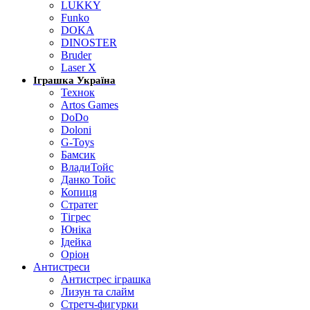
LUKKY
Funko
DOKA
DINOSTER
Bruder
Laser X
Іграшка Україна
Технок
Artos Games
DoDo
Doloni
G-Toys
Бамсик
ВладиТойс
Данко Тойс
Копиця
Стратег
Тігрес
Юніка
Ідейка
Оріон
Антистреси
Антистрес іграшка
Лизун та слайм
Стретч-фигурки