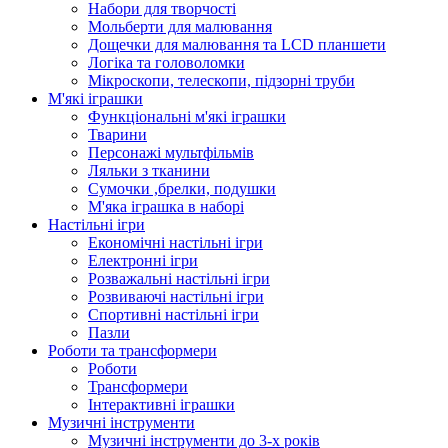
Набори для творчості
Мольберти для малювання
Дощечки для малювання та LCD планшети
Логіка та головоломки
Мікроскопи, телескопи, підзорні труби
М'які іграшки
Функціональні м'які іграшки
Тварини
Персонажі мультфільмів
Ляльки з тканини
Сумочки ,брелки, подушки
М'яка іграшка в наборі
Настільні ігри
Економічні настільні ігри
Електронні ігри
Розважальні настільні ігри
Розвиваючі настільні ігри
Спортивні настільні ігри
Пазли
Роботи та трансформери
Роботи
Трансформери
Інтерактивні іграшки
Музичні інструменти
Музичні інструменти до 3-х років