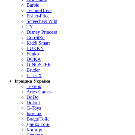
Barbie
TechnoDrive
Fisher-Price
Screechers Wild
TY
Disney Princess
GooJitZu
Kiddi Smart
LUKKY
Funko
DOKA
DINOSTER
Bruder
Laser X
Іграшка Україна
Технок
Artos Games
DoDo
Doloni
G-Toys
Бамсик
ВладиТойс
Данко Тойс
Копиця