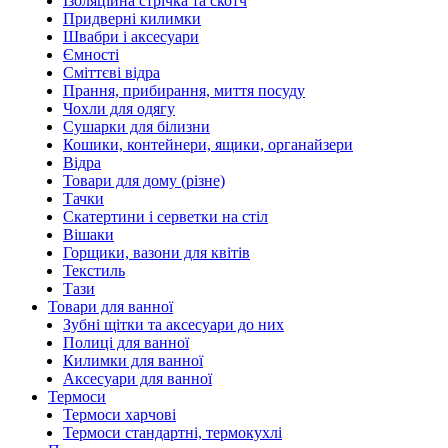
Ізоляційна стрічка та скотч
Придверні килимки
Швабри і аксесуари
Ємності
Сміттєві відра
Прання, прибирання, миття посуду
Чохли для одягу
Сушарки для білизни
Кошики, контейнери, ящики, органайзери
Відра
Товари для дому (різне)
Тачки
Скатертини і серветки на стіл
Вішаки
Горщики, вазони для квітів
Текстиль
Тази
Товари для ванної
Зубні щітки та аксесуари до них
Полиці для ванної
Килимки для ванної
Аксесуари для ванної
Термоси
Термоси харчові
Термоси стандартні, термокухлі