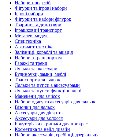
Набори професій
Фігурки та ігрові набори
Ігрові набори
Фігурки та набори фігурок
Тварини та динозаври
Іграшковий транспорт
Металеві моделі
Спецтехніка
Авто-мото техніка
Залізниці, кораблі та авіація
Набори з транспортом
Гаражі та треки
Ляльки та аксесуари
Будиночки, замки, меблі
Транспорт для ляльок
Ляльки та пупси з аксесуарами
Ляльки та пупси функціональні
Манекени для зачісок
Набори одягу та аксесуарів для ляльок
Візочки для ляльок
Аксесуари для дівчаток
Аксесуари для волосся
Біжутерія та скриньки для прикрас
Косметика та нейл-дизайн
Набори аксесуарів, гребінці, дзеркальця