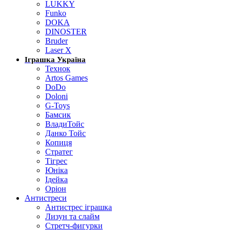
LUKKY
Funko
DOKA
DINOSTER
Bruder
Laser X
Іграшка Україна
Технок
Artos Games
DoDo
Doloni
G-Toys
Бамсик
ВладиТойс
Данко Тойс
Копиця
Стратег
Тігрес
Юніка
Ідейка
Оріон
Антистреси
Антистрес іграшка
Лизун та слайм
Стретч-фигурки