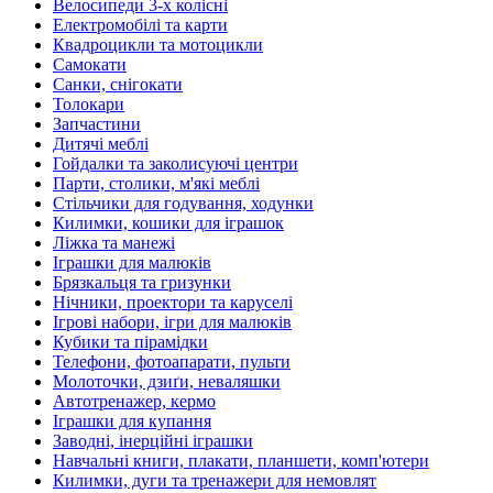
Велосипеди 3-х колісні
Електромобілі та карти
Квадроцикли та мотоцикли
Самокати
Санки, снігокати
Толокари
Запчастини
Дитячі меблі
Гойдалки та заколисуючі центри
Парти, столики, м'які меблі
Стільчики для годування, ходунки
Килимки, кошики для іграшок
Ліжка та манежі
Іграшки для малюків
Брязкальця та гризунки
Нічники, проектори та каруселі
Ігрові набори, ігри для малюків
Кубики та пірамідки
Телефони, фотоапарати, пульти
Молоточки, дзиґи, неваляшки
Автотренажер, кермо
Іграшки для купання
Заводні, інерційні іграшки
Навчальні книги, плакати, планшети, комп'ютери
Килимки, дуги та тренажери для немовлят