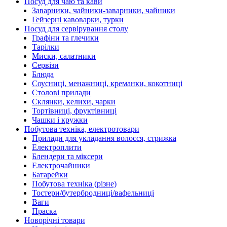
Посуд для чаю та кави
Заварники, чайники-заварники, чайники
Гейзерні кавоварки, турки
Посуд для сервірування столу
Графіни та глечики
Тарілки
Миски, салатники
Сервізи
Блюда
Соусниці, менажниці, креманки, кокотниці
Столові прилади
Склянки, келихи, чарки
Тортівниці, фруктівниці
Чашки і кружки
Побутова техніка, електротовари
Прилади для укладання волосся, стрижка
Електроплити
Блендери та міксери
Електрочайники
Батарейки
Побутова техніка (різне)
Тостери/бутербродниці/вафельниці
Ваги
Праска
Новорічні товари