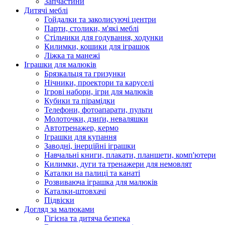
Запчастини
Дитячі меблі
Гойдалки та заколисуючі центри
Парти, столики, м'які меблі
Стільчики для годування, ходунки
Килимки, кошики для іграшок
Ліжка та манежі
Іграшки для малюків
Брязкальця та гризунки
Нічники, проектори та каруселі
Ігрові набори, ігри для малюків
Кубики та пірамідки
Телефони, фотоапарати, пульти
Молоточки, дзиґи, неваляшки
Автотренажер, кермо
Іграшки для купання
Заводні, інерційні іграшки
Навчальні книги, плакати, планшети, комп'ютери
Килимки, дуги та тренажери для немовлят
Каталки на палиці та канаті
Розвиваюча іграшка для малюків
Каталки-штовхачі
Підвіски
Догляд за малюками
Гігієна та дитяча безпека