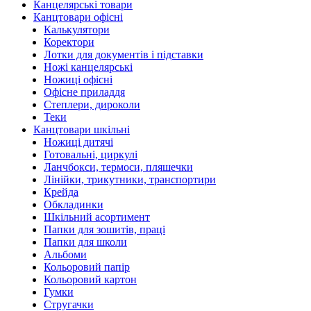
Канцелярські товари
Канцтовари офісні
Калькулятори
Коректори
Лотки для документів і підставки
Ножі канцелярські
Ножиці офісні
Офісне приладдя
Степлери, дироколи
Теки
Канцтовари шкільні
Ножиці дитячі
Готовальні, циркулі
Ланчбокси, термоси, пляшечки
Лінійки, трикутники, транспортири
Крейда
Обкладинки
Шкільний асортимент
Папки для зошитів, праці
Папки для школи
Альбоми
Кольоровий папір
Кольоровий картон
Гумки
Стругачки