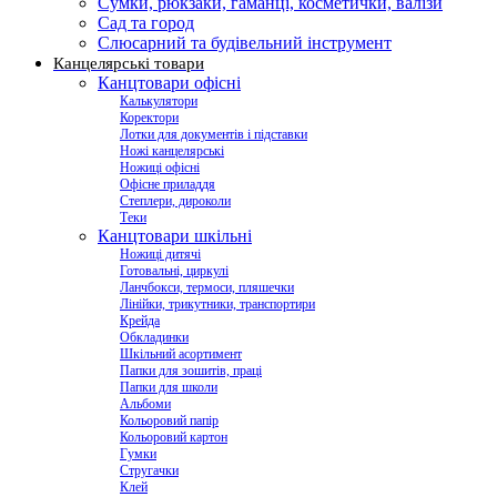
Сумки, рюкзаки, гаманці, косметички, валізи
Сад та город
Слюсарний та будівельний інструмент
Канцелярські товари
Канцтовари офісні
Калькулятори
Коректори
Лотки для документів і підставки
Ножі канцелярські
Ножиці офісні
Офісне приладдя
Степлери, дироколи
Теки
Канцтовари шкільні
Ножиці дитячі
Готовальні, циркулі
Ланчбокси, термоси, пляшечки
Лінійки, трикутники, транспортири
Крейда
Обкладинки
Шкільний асортимент
Папки для зошитів, праці
Папки для школи
Альбоми
Кольоровий папір
Кольоровий картон
Гумки
Стругачки
Клей