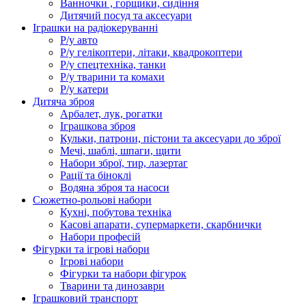
Ванночки , горщики, сидіння
Дитячий посуд та аксесуари
Іграшки на радіокеруванні
Р/у авто
Р/у гелікоптери, літаки, квадрокоптери
Р/у спецтехніка, танки
Р/у тварини та комахи
Р/у катери
Дитяча зброя
Арбалет, лук, рогатки
Іграшкова зброя
Кульки, патрони, пістони та аксесуари до зброї
Мечі, шаблі, шпаги, щити
Набори зброї, тир, лазертаг
Рації та біноклі
Водяна зброя та насоси
Сюжетно-рольові набори
Кухні, побутова техніка
Касові апарати, супермаркети, скарбнички
Набори професій
Фігурки та ігрові набори
Ігрові набори
Фігурки та набори фігурок
Тварини та динозаври
Іграшковий транспорт