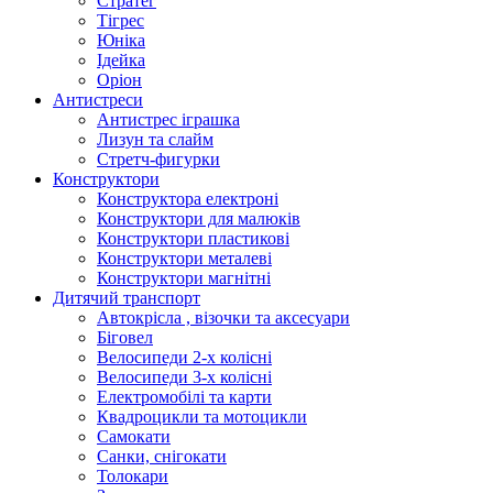
Стратег
Тігрес
Юніка
Ідейка
Оріон
Антистреси
Антистрес іграшка
Лизун та слайм
Стретч-фигурки
Конструктори
Конструктора електроні
Конструктори для малюків
Конструктори пластикові
Конструктори металеві
Конструктори магнітні
Дитячий транспорт
Автокрісла , візочки та аксесуари
Біговел
Велосипеди 2-х колісні
Велосипеди 3-х колісні
Електромобілі та карти
Квадроцикли та мотоцикли
Самокати
Санки, снігокати
Толокари