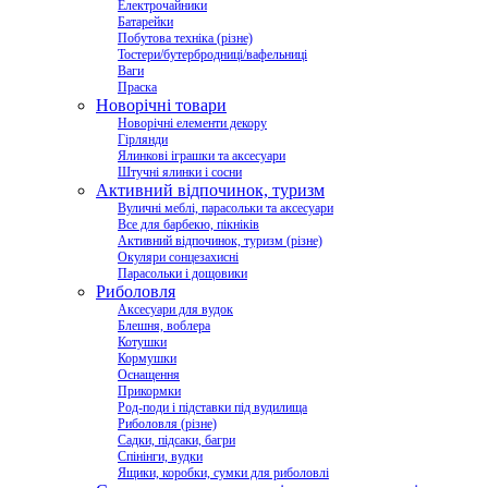
Електрочайники
Батарейки
Побутова техніка (різне)
Тостери/бутербродниці/вафельниці
Ваги
Праска
Новорічні товари
Новорічні елементи декору
Гірлянди
Ялинкові іграшки та аксесуари
Штучні ялинки і сосни
Активний відпочинок, туризм
Вуличні меблі, парасольки та аксесуари
Все для барбекю, пікніків
Активний відпочинок, туризм (різне)
Окуляри сонцезахисні
Парасольки і дощовики
Риболовля
Аксесуари для вудок
Блешня, воблера
Котушки
Кормушки
Оснащення
Прикормки
Род-поди і підставки під вудилища
Риболовля (різне)
Садки, підсаки, багри
Спінінги, вудки
Ящики, коробки, сумки для риболовлі