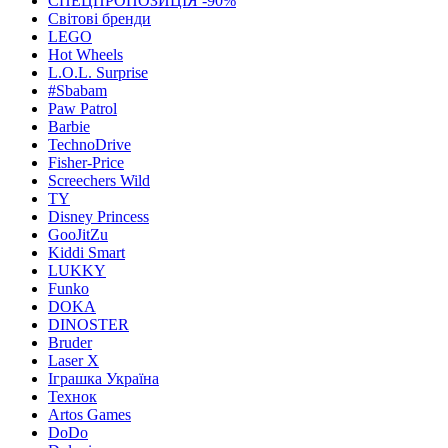
СПЕЦПРОПОЗИЦІЯ -90%
Світові бренди
LEGO
Hot Wheels
L.O.L. Surprise
#Sbabam
Paw Patrol
Barbie
TechnoDrive
Fisher-Price
Screechers Wild
TY
Disney Princess
GooJitZu
Kiddi Smart
LUKKY
Funko
DOKA
DINOSTER
Bruder
Laser X
Іграшка Україна
Технок
Artos Games
DoDo