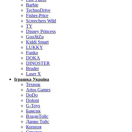
Barbie
TechnoDrive
Fisher-Price
Screechers Wild
TY
Disney Princess
GooJitZu
Kiddi Smart
LUKKY
Funko
DOKA
DINOSTER
Bruder
Laser X
Іграшка Україна
Технок
Artos Games
DoDo
Doloni
G-Toys
Бамсик
ВладиТойс
Данко Тойс
Копиця