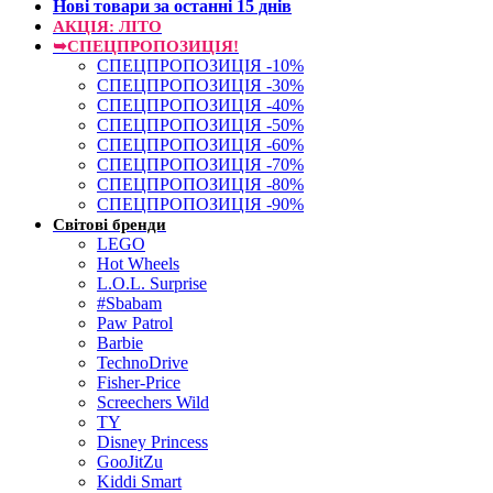
Нові товари за останнi 15 днiв
АКЦІЯ: ЛІТО
➥СПЕЦПРОПОЗИЦІЯ!
СПЕЦПРОПОЗИЦІЯ -10%
СПЕЦПРОПОЗИЦІЯ -30%
СПЕЦПРОПОЗИЦІЯ -40%
СПЕЦПРОПОЗИЦІЯ -50%
СПЕЦПРОПОЗИЦІЯ -60%
СПЕЦПРОПОЗИЦІЯ -70%
СПЕЦПРОПОЗИЦІЯ -80%
СПЕЦПРОПОЗИЦІЯ -90%
Світові бренди
LEGO
Hot Wheels
L.O.L. Surprise
#Sbabam
Paw Patrol
Barbie
TechnoDrive
Fisher-Price
Screechers Wild
TY
Disney Princess
GooJitZu
Kiddi Smart