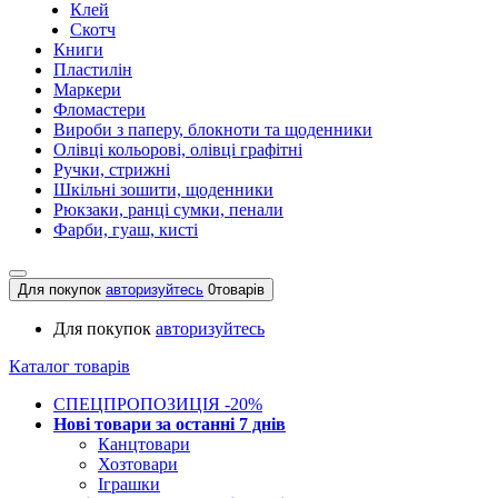
Клей
Скотч
Книги
Пластилін
Маркери
Фломастери
Вироби з паперу, блокноти та щоденники
Олівці кольорові, олівці графітні
Ручки, стрижні
Шкільні зошити, щоденники
Рюкзаки, ранці сумки, пенали
Фарби, гуаш, кисті
Для покупок
авторизуйтесь
0
товарів
Для покупок
авторизуйтесь
Каталог товарів
СПЕЦПРОПОЗИЦІЯ -20%
Нові товари за останнi 7 днiв
Канцтовари
Хозтовари
Іграшки