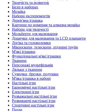
Творчість та розвиток
Бісер в наборах
Мозаїка
Набори експерементів
Дерев'яна іграшка
Картини по номерам та алмазна мозаїка
Набори для творчості
Мольберти для малювання
Дощечки для малювання та LCD планшети
Логіка та головоломки
Мікроскопи, телескопи, підзорні труби
М'які іграшки
Функціональні м'які іграшки
Тварини
Персонажі мультфільмів
Ляльки з тканини
Сумочки ,брелки, подушки
М'яка іграшка в наборі
Настільні ігри
Економічні настільні ігри
Електронні ігри
Розважальні настільні ігри
Розвиваючі настільні ігри
Спортивні настільні ігри
Пазли