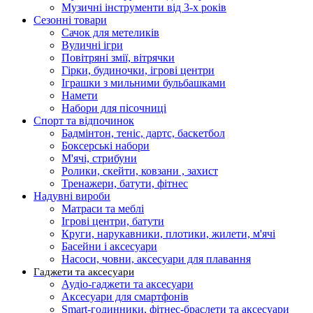
Музичні інструменти від 3-х років
Сезонні товари
Сачок для метеликів
Вуличні ігри
Повітряні змії, вітрячки
Гірки, будиночки, ігрові центри
Іграшки з мильними бульбашками
Намети
Набори для пісочниці
Спорт та відпочинок
Бадмінтон, теніс, дартс, баскетбол
Боксерські набори
М'ячі, стрибуни
Ролики, скейти, ковзани , захист
Тренажери, батути, фітнес
Надувні вироби
Матраси та меблі
Ігрові центри, батути
Круги, нарукавники, плотики, жилети, м'ячі
Басейни і аксесуари
Насоси, човни, аксесуари для плавання
Гаджети та аксесуари
Аудіо-гаджети та аксесуари
Аксесуари для смартфонів
Smart-годинники, фітнес-браслети та аксесуари