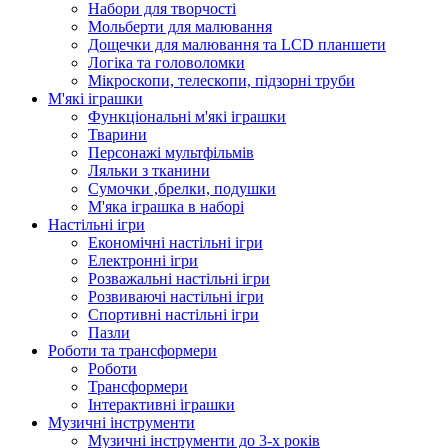
Набори для творчості
Мольберти для малювання
Дощечки для малювання та LCD планшети
Логіка та головоломки
Мікроскопи, телескопи, підзорні труби
М'які іграшки
Функціональні м'які іграшки
Тварини
Персонажі мультфільмів
Ляльки з тканини
Сумочки ,брелки, подушки
М'яка іграшка в наборі
Настільні ігри
Економічні настільні ігри
Електронні ігри
Розважальні настільні ігри
Розвиваючі настільні ігри
Спортивні настільні ігри
Пазли
Роботи та трансформери
Роботи
Трансформери
Інтерактивні іграшки
Музичні інструменти
Музичні інструменти до 3-х років