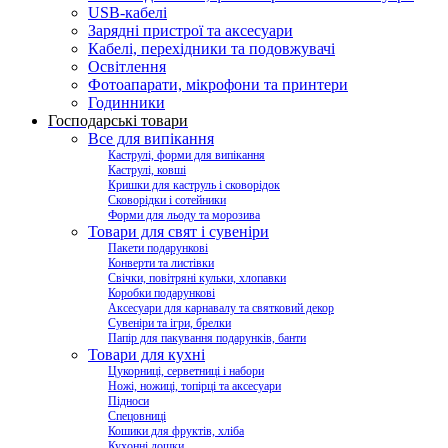
USB-кабелі
Зарядні пристрої та аксесуари
Кабелі, перехідники та подовжувачі
Освітлення
Фотоапарати, мікрофони та принтери
Годинники
Господарські товари
Все для випікання
Каструлі, форми для випікання
Каструлі, ковші
Кришки для каструль і сковорідок
Сковорідки і сотейники
Форми для льоду та морозива
Товари для свят і сувеніри
Пакети подарункові
Конверти та листівки
Свічки, повітряні кульки, хлопавки
Коробки подарункові
Аксесуари для карнавалу та святковий декор
Сувеніри та ігри, брелки
Папір для пакування подарунків, банти
Товари для кухні
Цукорниці, серветниці і набори
Ножі, ножиці, топірці та аксесуари
Підноси
Спецовниці
Кошики для фруктів, хліба
Кухонні дошки