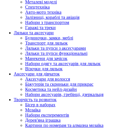
Металеві моделі
Спецтехніка
Авто-мото техніка
Залізниці, кораблі та авіація
Набори з транспортом
Гаражі та треки
Ляльки та аксесуари
Будиночки, замки, меблі
Транспорт для ляльок
Ляльки та пупси з аксесуарами
Ляльки та пупси функціональні
Манекени для зачісок
Набори одягу та аксесуарів для ляльок
Візочки для ляльок
Аксесуари для дівчаток
Аксесуари для волосся
Біжутерія та скриньки для прикрас
Косметика та нейл-дизайн
Набори аксесуарів, гребінці, дзеркальця
Творчість та розвиток
Бісер в наборах
Мозаїка
Набори експерементів
Дерев'яна іграшка
Картини по номерам та алмазна мозаїка