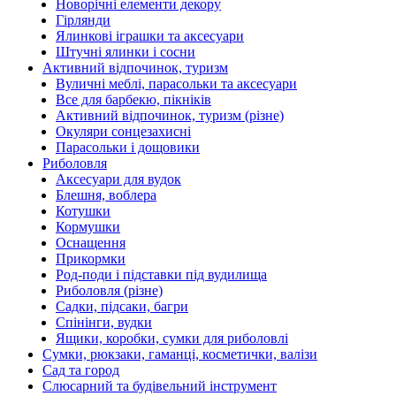
Новорічні елементи декору
Гірлянди
Ялинкові іграшки та аксесуари
Штучні ялинки і сосни
Активний відпочинок, туризм
Вуличні меблі, парасольки та аксесуари
Все для барбекю, пікніків
Активний відпочинок, туризм (різне)
Окуляри сонцезахисні
Парасольки і дощовики
Риболовля
Аксесуари для вудок
Блешня, воблера
Котушки
Кормушки
Оснащення
Прикормки
Род-поди і підставки під вудилища
Риболовля (різне)
Садки, підсаки, багри
Спінінги, вудки
Ящики, коробки, сумки для риболовлі
Сумки, рюкзаки, гаманці, косметички, валізи
Сад та город
Слюсарний та будівельний інструмент