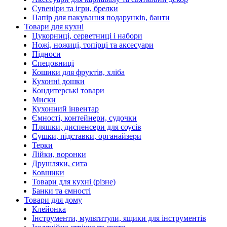
Сувеніри та ігри, брелки
Папір для пакування подарунків, банти
Товари для кухні
Цукорниці, серветниці і набори
Ножі, ножиці, топірці та аксесуари
Підноси
Спецовниці
Кошики для фруктів, хліба
Кухонні дошки
Кондитерські товари
Миски
Кухонний інвентар
Ємності, контейнери, судочки
Пляшки, диспенсери для соусів
Сушки, підставки, органайзери
Терки
Лійки, воронки
Друшляки, сита
Ковшики
Товари для кухні (різне)
Банки та ємності
Товари для дому
Клейонка
Інструменти, мультитули, ящики для інструментів