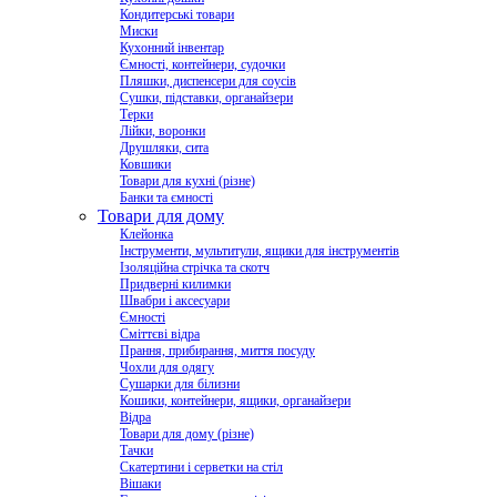
Кондитерські товари
Миски
Кухонний інвентар
Ємності, контейнери, судочки
Пляшки, диспенсери для соусів
Сушки, підставки, органайзери
Терки
Лійки, воронки
Друшляки, сита
Ковшики
Товари для кухні (різне)
Банки та ємності
Товари для дому
Клейонка
Інструменти, мультитули, ящики для інструментів
Ізоляційна стрічка та скотч
Придверні килимки
Швабри і аксесуари
Ємності
Сміттєві відра
Прання, прибирання, миття посуду
Чохли для одягу
Сушарки для білизни
Кошики, контейнери, ящики, органайзери
Відра
Товари для дому (різне)
Тачки
Скатертини і серветки на стіл
Вішаки