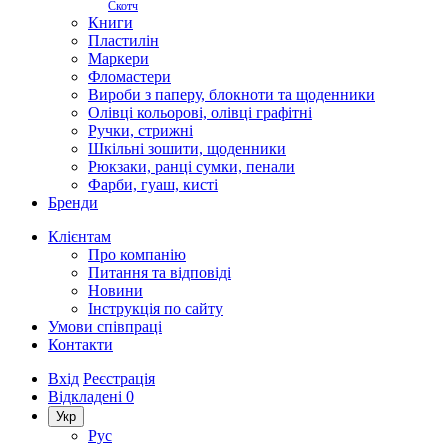
Скотч
Книги
Пластилін
Маркери
Фломастери
Вироби з паперу, блокноти та щоденники
Олівці кольорові, олівці графітні
Ручки, стрижні
Шкільні зошити, щоденники
Рюкзаки, ранці сумки, пенали
Фарби, гуаш, кисті
Бренди
Клієнтам
Про компанію
Питання та відповіді
Новини
Інструкція по сайту
Умови співпраці
Контакти
Вхід
Реєстрація
Відкладені
0
Укр
Рус