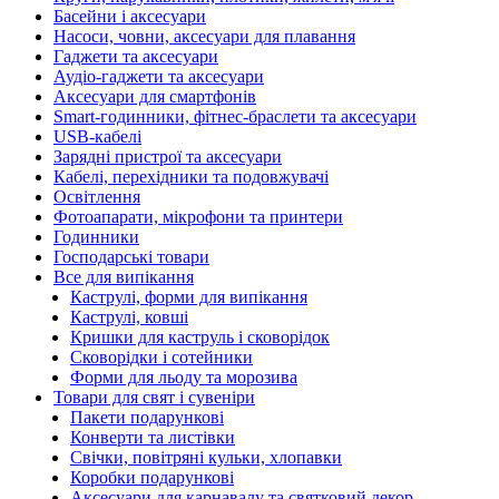
Басейни і аксесуари
Насоси, човни, аксесуари для плавання
Гаджети та аксесуари
Аудіо-гаджети та аксесуари
Аксесуари для смартфонів
Smart-годинники, фітнес-браслети та аксесуари
USB-кабелі
Зарядні пристрої та аксесуари
Кабелі, перехідники та подовжувачі
Освітлення
Фотоапарати, мікрофони та принтери
Годинники
Господарські товари
Все для випікання
Каструлі, форми для випікання
Каструлі, ковші
Кришки для каструль і сковорідок
Сковорідки і сотейники
Форми для льоду та морозива
Товари для свят і сувеніри
Пакети подарункові
Конверти та листівки
Свічки, повітряні кульки, хлопавки
Коробки подарункові
Аксесуари для карнавалу та святковий декор