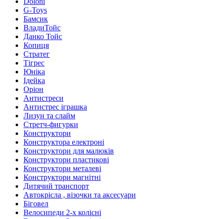
Doloni
G-Toys
Бамсик
ВладиТойс
Данко Тойс
Копиця
Стратег
Тігрес
Юніка
Ідейка
Оріон
Антистреси
Антистрес іграшка
Лизун та слайм
Стретч-фигурки
Конструктори
Конструктора електроні
Конструктори для малюків
Конструктори пластикові
Конструктори металеві
Конструктори магнітні
Дитячий транспорт
Автокрісла , візочки та аксесуари
Біговел
Велосипеди 2-х колісні