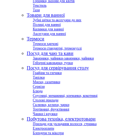
Горщики, вазони для квітів
Текстиль
Тази
Товари для ванної
Зубні щітки та аксесуари до них
Полиці для ванної
Килимки для ванної
Аксесуари для ванної
Термоси
Термоси харчові
Термоси стандартні, термокухлі
Посуд для чаю та кави
Заварники, чайники-заварники, чайники
Гейзерні кавоварки, турки
Посуд для сервірування столу
Графіни та глечики
Тарілки
Миски, салатники
Сервізи
Блюда
Соусниці, менажниці, креманки, кокотниці
Столові прилади
Склянки, келихи, чарки
Тортівниці, фруктівниці
Чашки і кружки
Побутова техніка, електротовари
Прилади для укладання волосся, стрижка
Електроплити
Блендери та міксери