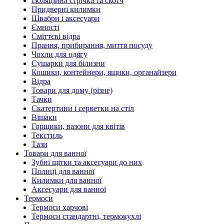
Ізоляційна стрічка та скотч
Придверні килимки
Швабри і аксесуари
Ємності
Сміттєві відра
Прання, прибирання, миття посуду
Чохли для одягу
Сушарки для білизни
Кошики, контейнери, ящики, органайзери
Відра
Товари для дому (різне)
Тачки
Скатертини і серветки на стіл
Вішаки
Горщики, вазони для квітів
Текстиль
Тази
Товари для ванної
Зубні щітки та аксесуари до них
Полиці для ванної
Килимки для ванної
Аксесуари для ванної
Термоси
Термоси харчові
Термоси стандартні, термокухлі