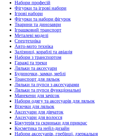
Набори професій
Фігурки та ігрові набори
Ігрові набори
Фігурки та набори фігурок
Тварини та динозаври
Іграшковий транспорт
Металеві моделі
Спецтехніка
Авто-мото техніка
Залізниці, кораблі та авіація
Набори з транспортом
Гаражі та треки
Ляльки та аксесуари
Будиночки, замки, меблі
Транспорт для ляльок
Ляльки та пупси з аксесуарами
Ляльки та пупси функціональні
Манекени для зачісок
Набори одягу та аксесуарів для ляльок
Візочки для ляльок
Аксесуари для дівчаток
Аксесуари для волосся
Біжутерія та скриньки для прикрас
Косметика та нейл-дизайн
Набори аксесуарів, гребінці, дзеркальця