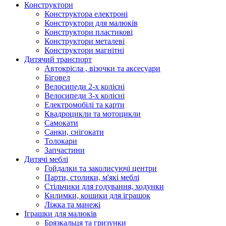
Конструктори
Конструктора електроні
Конструктори для малюків
Конструктори пластикові
Конструктори металеві
Конструктори магнітні
Дитячий транспорт
Автокрісла , візочки та аксесуари
Біговел
Велосипеди 2-х колісні
Велосипеди 3-х колісні
Електромобілі та карти
Квадроцикли та мотоцикли
Самокати
Санки, снігокати
Толокари
Запчастини
Дитячі меблі
Гойдалки та заколисуючі центри
Парти, столики, м'які меблі
Стільчики для годування, ходунки
Килимки, кошики для іграшок
Ліжка та манежі
Іграшки для малюків
Брязкальця та гризунки