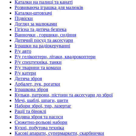
Каталки на палиці та канаті
Розвиваюча іграшка для малюків
Каталки-штовхачі
Підвіски
Догляд за малюками
Гігієна та дитяча безпека
Ванночки , горщики, сидіння
Дитячий посуд та аксесуари
Іграшки на радіокеруванні
Р/у авто
Р/у гелікоптери, літаки, квадрокоптери
Р/у спецтехніка, танки
Р/у тварини та комахи
Р/у катери
Дитяча зброя
Арбалет, лук, рогатки
Іграшкова зброя
Кульки, патрони, пістони та аксесуари до зброї
Мечі, шаблі, шпаги, щити
Набори зброї, тир, лазертаг
Рації та біноклі
Водяна зброя та насоси
Сюжетно-рольові набори
Кухні, побутова техніка
Касові апарати, супермаркети, скарбнички