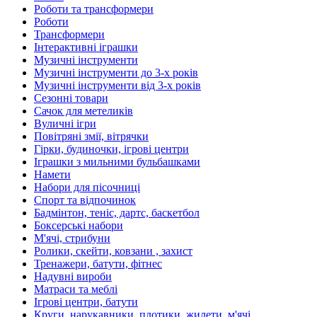
Роботи та трансформери
Роботи
Трансформери
Інтерактивні іграшки
Музичні інструменти
Музичні інструменти до 3-х років
Музичні інструменти від 3-х років
Сезонні товари
Сачок для метеликів
Вуличні ігри
Повітряні змії, вітрячки
Гірки, будиночки, ігрові центри
Іграшки з мильними бульбашками
Намети
Набори для пісочниці
Спорт та відпочинок
Бадмінтон, теніс, дартс, баскетбол
Боксерські набори
М'ячі, стрибуни
Ролики, скейти, ковзани , захист
Тренажери, батути, фітнес
Надувні вироби
Матраси та меблі
Ігрові центри, батути
Круги, нарукавники, плотики, жилети, м'ячі