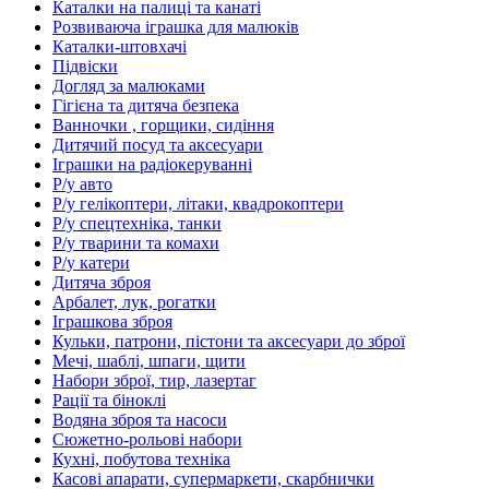
Каталки на палиці та канаті
Розвиваюча іграшка для малюків
Каталки-штовхачі
Підвіски
Догляд за малюками
Гігієна та дитяча безпека
Ванночки , горщики, сидіння
Дитячий посуд та аксесуари
Іграшки на радіокеруванні
Р/у авто
Р/у гелікоптери, літаки, квадрокоптери
Р/у спецтехніка, танки
Р/у тварини та комахи
Р/у катери
Дитяча зброя
Арбалет, лук, рогатки
Іграшкова зброя
Кульки, патрони, пістони та аксесуари до зброї
Мечі, шаблі, шпаги, щити
Набори зброї, тир, лазертаг
Рації та біноклі
Водяна зброя та насоси
Сюжетно-рольові набори
Кухні, побутова техніка
Касові апарати, супермаркети, скарбнички