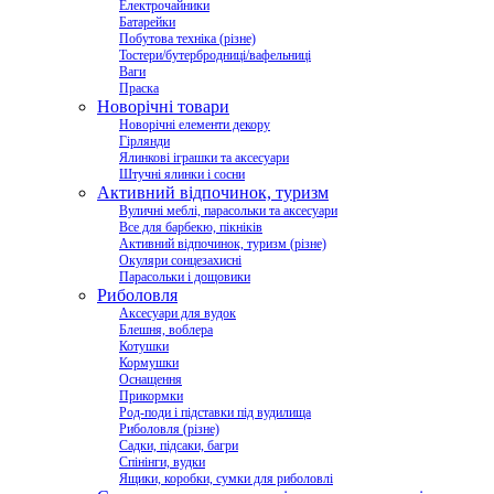
Електрочайники
Батарейки
Побутова техніка (різне)
Тостери/бутербродниці/вафельниці
Ваги
Праска
Новорічні товари
Новорічні елементи декору
Гірлянди
Ялинкові іграшки та аксесуари
Штучні ялинки і сосни
Активний відпочинок, туризм
Вуличні меблі, парасольки та аксесуари
Все для барбекю, пікніків
Активний відпочинок, туризм (різне)
Окуляри сонцезахисні
Парасольки і дощовики
Риболовля
Аксесуари для вудок
Блешня, воблера
Котушки
Кормушки
Оснащення
Прикормки
Род-поди і підставки під вудилища
Риболовля (різне)
Садки, підсаки, багри
Спінінги, вудки
Ящики, коробки, сумки для риболовлі