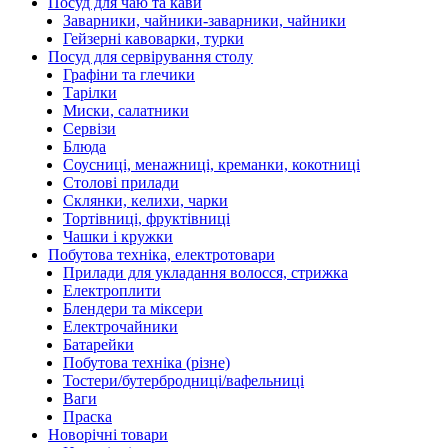
Посуд для чаю та кави
Заварники, чайники-заварники, чайники
Гейзерні кавоварки, турки
Посуд для сервірування столу
Графіни та глечики
Тарілки
Миски, салатники
Сервізи
Блюда
Соусниці, менажниці, креманки, кокотниці
Столові прилади
Склянки, келихи, чарки
Тортівниці, фруктівниці
Чашки і кружки
Побутова техніка, електротовари
Прилади для укладання волосся, стрижка
Електроплити
Блендери та міксери
Електрочайники
Батарейки
Побутова техніка (різне)
Тостери/бутербродниці/вафельниці
Ваги
Праска
Новорічні товари