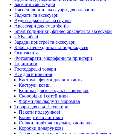
Басейни і аксесуари
Насоси, човни, аксесуари для плавання
Гаджети та аксесуари
Аудіо-гаджети та аксесуари
Аксесуари для смартфонів
Smart-годинники, фітнес-браслети та аксесуари
USB-кабелі
Зарядні пристрої та аксесуари
Кабелі, перехідники та подовжувачі
Освітлення
Фотоапарати, мікрофони та принтери
Годинники
Господарські товари
Все для випікання
Каструлі, форми для випікання
Каструлі, ковші
Кришки для каструль і сковорідок
Сковорідки і сотейники
Форми для льоду та морозива
Товари для свят і сувеніри
Пакети подарункові
Конверти та листівки
Свічки, повітряні кульки, хлопавки
Коробки подарункові
Аксесуари для карнавалу та святковий декор