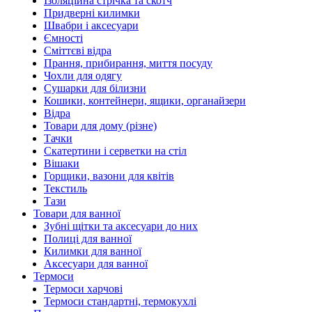
Ізоляційна стрічка та скотч
Придверні килимки
Швабри і аксесуари
Ємності
Сміттєві відра
Прання, прибирання, миття посуду
Чохли для одягу
Сушарки для білизни
Кошики, контейнери, ящики, органайзери
Відра
Товари для дому (різне)
Тачки
Скатертини і серветки на стіл
Вішаки
Горщики, вазони для квітів
Текстиль
Тази
Товари для ванної
Зубні щітки та аксесуари до них
Полиці для ванної
Килимки для ванної
Аксесуари для ванної
Термоси
Термоси харчові
Термоси стандартні, термокухлі