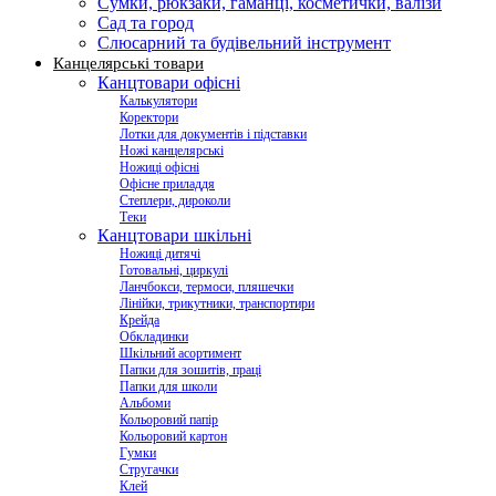
Сумки, рюкзаки, гаманці, косметички, валізи
Сад та город
Слюсарний та будівельний інструмент
Канцелярські товари
Канцтовари офісні
Калькулятори
Коректори
Лотки для документів і підставки
Ножі канцелярські
Ножиці офісні
Офісне приладдя
Степлери, дироколи
Теки
Канцтовари шкільні
Ножиці дитячі
Готовальні, циркулі
Ланчбокси, термоси, пляшечки
Лінійки, трикутники, транспортири
Крейда
Обкладинки
Шкільний асортимент
Папки для зошитів, праці
Папки для школи
Альбоми
Кольоровий папір
Кольоровий картон
Гумки
Стругачки
Клей