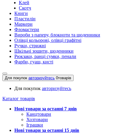
Клей
Скотч
Книги
Пластилін
Маркери
Фломастери
Вироби з паперу, блокноти та щоденники
Олівці кольорові, олівці графітні
Ручки, стрижні
Шкільні зошити, щоденники
Рюкзаки, ранці сумки, пенали
Фарби, гуаш, кисті
Для покупок
авторизуйтесь
0
товарів
Для покупок
авторизуйтесь
Каталог товарів
Нові товари за останнi 7 днiв
Канцтовари
Хозтовари
Іграшки
Нові товари за останнi 15 днiв