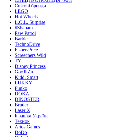
СПЕЦПРОПОЗИЦІЯ -90%
Світові бренди
LEGO
Hot Wheels
L.O.L. Surprise
#Sbabam
Paw Patrol
Barbie
TechnoDrive
Fisher-Price
Screechers Wild
TY
Disney Princess
GooJitZu
Kiddi Smart
LUKKY
Funko
DOKA
DINOSTER
Bruder
Laser X
Іграшка Україна
Технок
Artos Games
DoDo