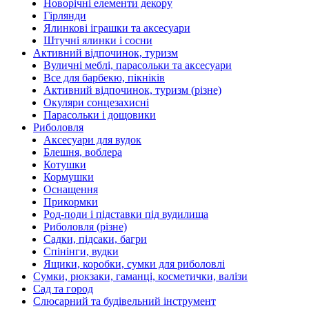
Новорічні елементи декору
Гірлянди
Ялинкові іграшки та аксесуари
Штучні ялинки і сосни
Активний відпочинок, туризм
Вуличні меблі, парасольки та аксесуари
Все для барбекю, пікніків
Активний відпочинок, туризм (різне)
Окуляри сонцезахисні
Парасольки і дощовики
Риболовля
Аксесуари для вудок
Блешня, воблера
Котушки
Кормушки
Оснащення
Прикормки
Род-поди і підставки під вудилища
Риболовля (різне)
Садки, підсаки, багри
Спінінги, вудки
Ящики, коробки, сумки для риболовлі
Сумки, рюкзаки, гаманці, косметички, валізи
Сад та город
Слюсарний та будівельний інструмент