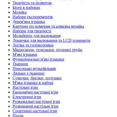
Творчість та розвиток
Бісер в наборах
Мозаїка
Набори експерементів
Дерев'яна іграшка
Картини по номерам та алмазна мозаїка
Набори для творчості
Мольберти для малювання
Дощечки для малювання та LCD планшети
Логіка та головоломки
Мікроскопи, телескопи, підзорні труби
М'які іграшки
Функціональні м'які іграшки
Тварини
Персонажі мультфільмів
Ляльки з тканини
Сумочки ,брелки, подушки
М'яка іграшка в наборі
Настільні ігри
Економічні настільні ігри
Електронні ігри
Розважальні настільні ігри
Розвиваючі настільні ігри
Спортивні настільні ігри
Пазли