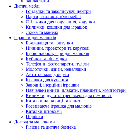
Запчастини
Дитячі меблі
Гойдалки та заколисуючі центри
Парти, столики, м'які меблі
Стільчики для годування, ходунки
Килимки, кошики для іграшок
Ліжка та манежі
Іграшки для малюків
Брязкальця та гризунки
Нічники, проектори та каруселі
Ігрові набори, ігри для малюків
Кубики та пірамідки
Телефони, фотоапарати, пульти
Молоточки, дзиґи, неваляшки
Автотренажер, кермо
Іграшки для купання
Заводні, інерційні іграшки
Навчальні книги, плакати, планшети, комп'ютери
Килимки, дуги та тренажери для немовлят
Каталки на палиці та канаті
Розвиваюча іграшка для малюків
Каталки-штовхачі
Підвіски
Догляд за малюками
Гігієна та дитяча безпека