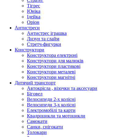
Стратег
Тігрес
Юніка
Ідейка
Оріон
Антистреси
Антистрес іграшка
Лизун та слайм
Стретч-фигурки
Конструктори
Конструктора електроні
Конструктори для малюків
Конструктори пластикові
Конструктори металеві
Конструктори магнітні
Дитячий транспорт
Автокрісла , візочки та аксесуари
Біговел
Велосипеди 2-х колісні
Велосипеди 3-х колісні
Електромобілі та карти
Квадроцикли та мотоцикли
Самокати
Санки, снігокати
Толокари