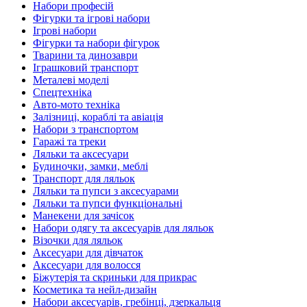
Набори професій
Фігурки та ігрові набори
Ігрові набори
Фігурки та набори фігурок
Тварини та динозаври
Іграшковий транспорт
Металеві моделі
Спецтехніка
Авто-мото техніка
Залізниці, кораблі та авіація
Набори з транспортом
Гаражі та треки
Ляльки та аксесуари
Будиночки, замки, меблі
Транспорт для ляльок
Ляльки та пупси з аксесуарами
Ляльки та пупси функціональні
Манекени для зачісок
Набори одягу та аксесуарів для ляльок
Візочки для ляльок
Аксесуари для дівчаток
Аксесуари для волосся
Біжутерія та скриньки для прикрас
Косметика та нейл-дизайн
Набори аксесуарів, гребінці, дзеркальця