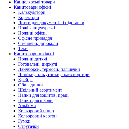
Канцелярські товари
Канцтовари офісні
Калькулятори
Коректори
Лотки для документів і підставки
Ножі канцелярські
Ножиці офісні
Офісне приладдя
Степлери, дироколи
Теки
Канцтовари шкільні
Ножиці дитячі
Готовальні, циркулі
Ланчбокси, термоси, пляшечки
Лінійки, трикутники, транспортири
Крейда
Обкладинки
Шкільний асортимент
Папки для зошитів, праці
Папки для школи
Альбоми
Кольоровий папір
Кольоровий картон
Гумки
Стругачки