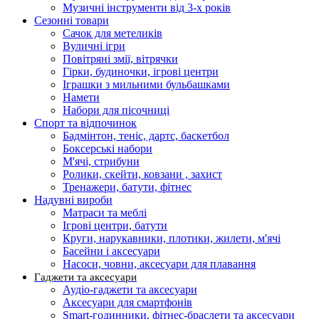
Музичні інструменти від 3-х років
Сезонні товари
Сачок для метеликів
Вуличні ігри
Повітряні змії, вітрячки
Гірки, будиночки, ігрові центри
Іграшки з мильними бульбашками
Намети
Набори для пісочниці
Спорт та відпочинок
Бадмінтон, теніс, дартс, баскетбол
Боксерські набори
М'ячі, стрибуни
Ролики, скейти, ковзани , захист
Тренажери, батути, фітнес
Надувні вироби
Матраси та меблі
Ігрові центри, батути
Круги, нарукавники, плотики, жилети, м'ячі
Басейни і аксесуари
Насоси, човни, аксесуари для плавання
Гаджети та аксесуари
Аудіо-гаджети та аксесуари
Аксесуари для смартфонів
Smart-годинники, фітнес-браслети та аксесуари