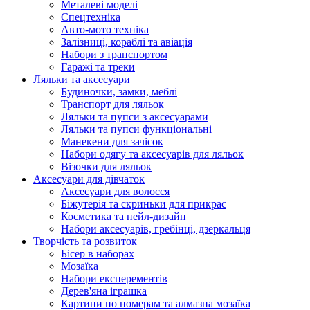
Металеві моделі
Спецтехніка
Авто-мото техніка
Залізниці, кораблі та авіація
Набори з транспортом
Гаражі та треки
Ляльки та аксесуари
Будиночки, замки, меблі
Транспорт для ляльок
Ляльки та пупси з аксесуарами
Ляльки та пупси функціональні
Манекени для зачісок
Набори одягу та аксесуарів для ляльок
Візочки для ляльок
Аксесуари для дівчаток
Аксесуари для волосся
Біжутерія та скриньки для прикрас
Косметика та нейл-дизайн
Набори аксесуарів, гребінці, дзеркальця
Творчість та розвиток
Бісер в наборах
Мозаїка
Набори експерементів
Дерев'яна іграшка
Картини по номерам та алмазна мозаїка