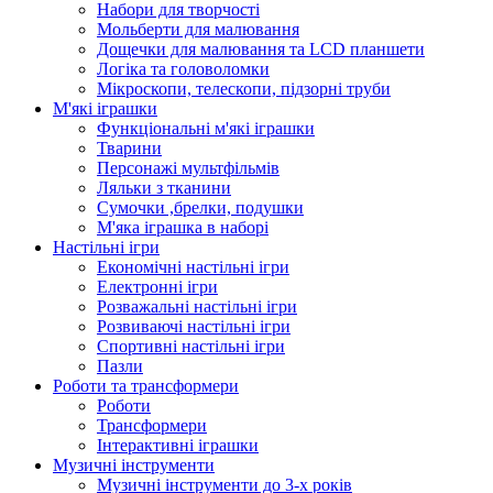
Набори для творчості
Мольберти для малювання
Дощечки для малювання та LCD планшети
Логіка та головоломки
Мікроскопи, телескопи, підзорні труби
М'які іграшки
Функціональні м'які іграшки
Тварини
Персонажі мультфільмів
Ляльки з тканини
Сумочки ,брелки, подушки
М'яка іграшка в наборі
Настільні ігри
Економічні настільні ігри
Електронні ігри
Розважальні настільні ігри
Розвиваючі настільні ігри
Спортивні настільні ігри
Пазли
Роботи та трансформери
Роботи
Трансформери
Інтерактивні іграшки
Музичні інструменти
Музичні інструменти до 3-х років