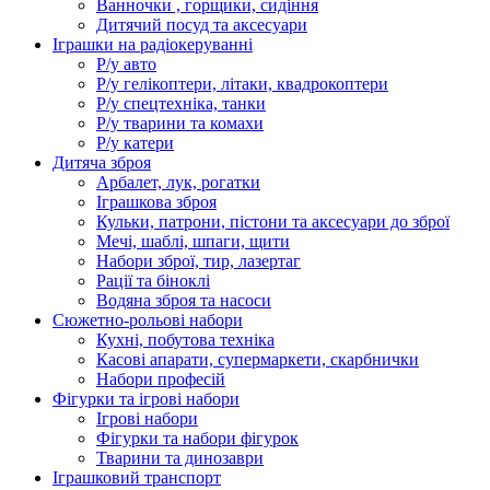
Ванночки , горщики, сидіння
Дитячий посуд та аксесуари
Іграшки на радіокеруванні
Р/у авто
Р/у гелікоптери, літаки, квадрокоптери
Р/у спецтехніка, танки
Р/у тварини та комахи
Р/у катери
Дитяча зброя
Арбалет, лук, рогатки
Іграшкова зброя
Кульки, патрони, пістони та аксесуари до зброї
Мечі, шаблі, шпаги, щити
Набори зброї, тир, лазертаг
Рації та біноклі
Водяна зброя та насоси
Сюжетно-рольові набори
Кухні, побутова техніка
Касові апарати, супермаркети, скарбнички
Набори професій
Фігурки та ігрові набори
Ігрові набори
Фігурки та набори фігурок
Тварини та динозаври
Іграшковий транспорт