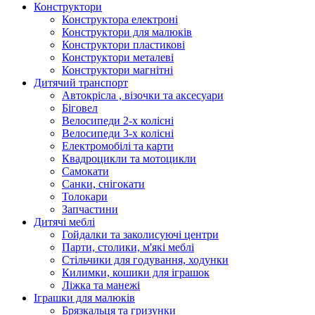
Конструктори
Конструктора електроні
Конструктори для малюків
Конструктори пластикові
Конструктори металеві
Конструктори магнітні
Дитячий транспорт
Автокрісла , візочки та аксесуари
Біговел
Велосипеди 2-х колісні
Велосипеди 3-х колісні
Електромобілі та карти
Квадроцикли та мотоцикли
Самокати
Санки, снігокати
Толокари
Запчастини
Дитячі меблі
Гойдалки та заколисуючі центри
Парти, столики, м'які меблі
Стільчики для годування, ходунки
Килимки, кошики для іграшок
Ліжка та манежі
Іграшки для малюків
Брязкальця та гризунки