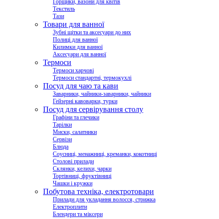
Горщики, вазони для квітів
Текстиль
Тази
Товари для ванної
Зубні щітки та аксесуари до них
Полиці для ванної
Килимки для ванної
Аксесуари для ванної
Термоси
Термоси харчові
Термоси стандартні, термокухлі
Посуд для чаю та кави
Заварники, чайники-заварники, чайники
Гейзерні кавоварки, турки
Посуд для сервірування столу
Графіни та глечики
Тарілки
Миски, салатники
Сервізи
Блюда
Соусниці, менажниці, креманки, кокотниці
Столові прилади
Склянки, келихи, чарки
Тортівниці, фруктівниці
Чашки і кружки
Побутова техніка, електротовари
Прилади для укладання волосся, стрижка
Електроплити
Блендери та міксери