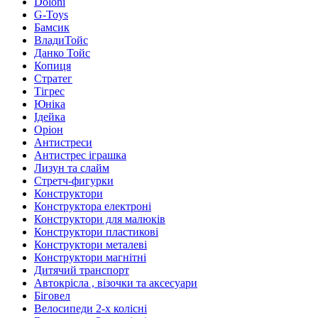
Doloni
G-Toys
Бамсик
ВладиТойс
Данко Тойс
Копиця
Стратег
Тігрес
Юніка
Ідейка
Оріон
Антистреси
Антистрес іграшка
Лизун та слайм
Стретч-фигурки
Конструктори
Конструктора електроні
Конструктори для малюків
Конструктори пластикові
Конструктори металеві
Конструктори магнітні
Дитячий транспорт
Автокрісла , візочки та аксесуари
Біговел
Велосипеди 2-х колісні