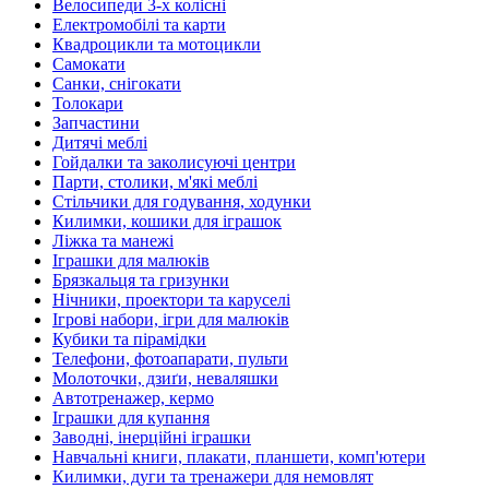
Велосипеди 3-х колісні
Електромобілі та карти
Квадроцикли та мотоцикли
Самокати
Санки, снігокати
Толокари
Запчастини
Дитячі меблі
Гойдалки та заколисуючі центри
Парти, столики, м'які меблі
Стільчики для годування, ходунки
Килимки, кошики для іграшок
Ліжка та манежі
Іграшки для малюків
Брязкальця та гризунки
Нічники, проектори та каруселі
Ігрові набори, ігри для малюків
Кубики та пірамідки
Телефони, фотоапарати, пульти
Молоточки, дзиґи, неваляшки
Автотренажер, кермо
Іграшки для купання
Заводні, інерційні іграшки
Навчальні книги, плакати, планшети, комп'ютери
Килимки, дуги та тренажери для немовлят