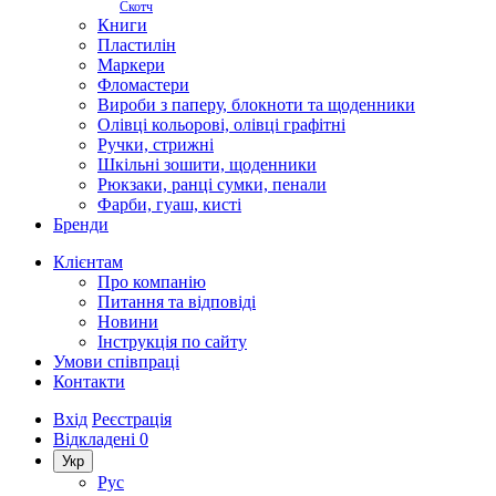
Скотч
Книги
Пластилін
Маркери
Фломастери
Вироби з паперу, блокноти та щоденники
Олівці кольорові, олівці графітні
Ручки, стрижні
Шкільні зошити, щоденники
Рюкзаки, ранці сумки, пенали
Фарби, гуаш, кисті
Бренди
Клієнтам
Про компанію
Питання та відповіді
Новини
Інструкція по сайту
Умови співпраці
Контакти
Вхід
Реєстрація
Відкладені
0
Укр
Рус