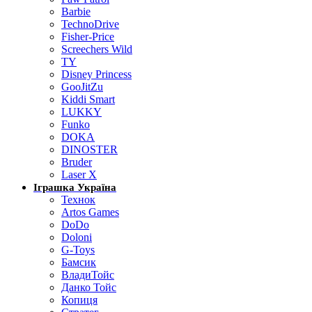
Barbie
TechnoDrive
Fisher-Price
Screechers Wild
TY
Disney Princess
GooJitZu
Kiddi Smart
LUKKY
Funko
DOKA
DINOSTER
Bruder
Laser X
Іграшка Україна
Технок
Artos Games
DoDo
Doloni
G-Toys
Бамсик
ВладиТойс
Данко Тойс
Копиця