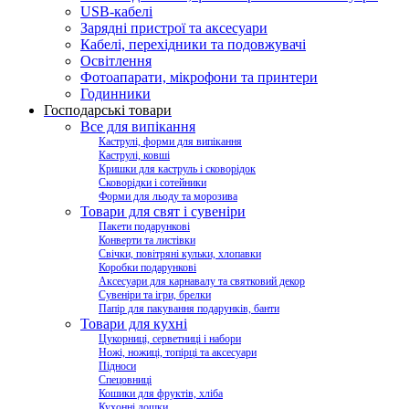
USB-кабелі
Зарядні пристрої та аксесуари
Кабелі, перехідники та подовжувачі
Освітлення
Фотоапарати, мікрофони та принтери
Годинники
Господарські товари
Все для випікання
Каструлі, форми для випікання
Каструлі, ковші
Кришки для каструль і сковорідок
Сковорідки і сотейники
Форми для льоду та морозива
Товари для свят і сувеніри
Пакети подарункові
Конверти та листівки
Свічки, повітряні кульки, хлопавки
Коробки подарункові
Аксесуари для карнавалу та святковий декор
Сувеніри та ігри, брелки
Папір для пакування подарунків, банти
Товари для кухні
Цукорниці, серветниці і набори
Ножі, ножиці, топірці та аксесуари
Підноси
Спецовниці
Кошики для фруктів, хліба
Кухонні дошки