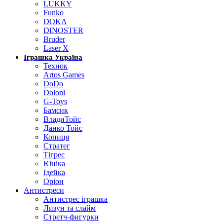
LUKKY
Funko
DOKA
DINOSTER
Bruder
Laser X
Іграшка Україна
Технок
Artos Games
DoDo
Doloni
G-Toys
Бамсик
ВладиТойс
Данко Тойс
Копиця
Стратег
Тігрес
Юніка
Ідейка
Оріон
Антистреси
Антистрес іграшка
Лизун та слайм
Стретч-фигурки