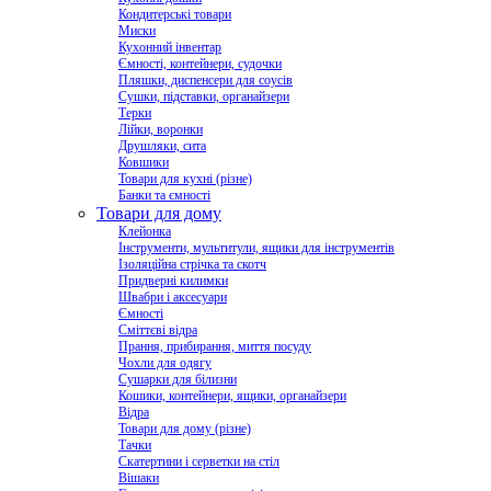
Кондитерські товари
Миски
Кухонний інвентар
Ємності, контейнери, судочки
Пляшки, диспенсери для соусів
Сушки, підставки, органайзери
Терки
Лійки, воронки
Друшляки, сита
Ковшики
Товари для кухні (різне)
Банки та ємності
Товари для дому
Клейонка
Інструменти, мультитули, ящики для інструментів
Ізоляційна стрічка та скотч
Придверні килимки
Швабри і аксесуари
Ємності
Сміттєві відра
Прання, прибирання, миття посуду
Чохли для одягу
Сушарки для білизни
Кошики, контейнери, ящики, органайзери
Відра
Товари для дому (різне)
Тачки
Скатертини і серветки на стіл
Вішаки