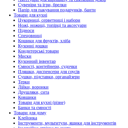
Сувеніри та ігри, брелки
Папір для пакування подарунків, банти
Товари для кухні
Цукорниці, серветниці і набори
Ножі, ножиці, топірці та аксесуари
Підноси
Спецовниці
Кошики для фруктів, хліба
Кухонні дошки
Кондитерські товари
Миски
Кухонний інвентар
Ємності, контейнери, судочки
Пляшки, диспенсери для соусів
Сушки, підставки, органайзери
Терки
Лійки, воронки
Друшляки, сита
Ковшики
Товари для кухні (різне)
Банки та ємності
Товари для дому
Клейонка
Інструменти, мультитули, ящики для інструментів