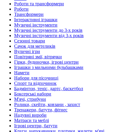
Роботи та трансформери
Роботи
Трансформери
Інтерактивні іграшки
Музичні інструменти
Музичні інструменти до 3-х років
Музичні інструменти від 3-х років
Сезонні товари
Сачок для метеликів
Вуличні ігри
Повітряні змії, вітрячки
Гірки, будиночки, ігрові центри
Іграшки з мильними бульбашками
Намети
Набори для пісочниці
Спорт та відпочинок
Бадмінтон, теніс, дартс, баскетбол
Боксерські набори
М'ячі, стрибуни
Ролики, скейти, ковзани , захист
Тренажери, батути, фітнес
Надувні вироби
Матраси та меблі
Ігрові центри, батути
Круги, нарукавники, плотики, жилети, м'ячі