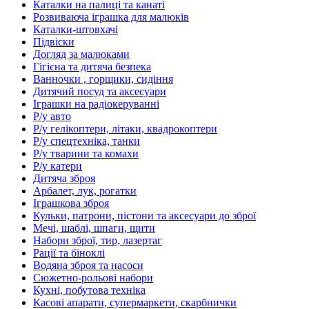
Каталки на палиці та канаті
Розвиваюча іграшка для малюків
Каталки-штовхачі
Підвіски
Догляд за малюками
Гігієна та дитяча безпека
Ванночки , горщики, сидіння
Дитячий посуд та аксесуари
Іграшки на радіокеруванні
Р/у авто
Р/у гелікоптери, літаки, квадрокоптери
Р/у спецтехніка, танки
Р/у тварини та комахи
Р/у катери
Дитяча зброя
Арбалет, лук, рогатки
Іграшкова зброя
Кульки, патрони, пістони та аксесуари до зброї
Мечі, шаблі, шпаги, щити
Набори зброї, тир, лазертаг
Рації та біноклі
Водяна зброя та насоси
Сюжетно-рольові набори
Кухні, побутова техніка
Касові апарати, супермаркети, скарбнички