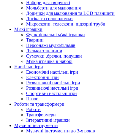
Набори для творчості
Мольберти для малювання
Дощечки для малювання та LCD планшети
Логіка та головоломки
Мікроскопи, телескопи, підзорні труби
М'які іграшки
Функціональні м'які іграшки
Тварини
Персонажі мультфільмів
Ляльки з тканини
Сумочки ,брелки, подушки
М'яка іграшка в наборі
Настільні ігри
Економічні настільні ігри
Електронні ігри
Розважальні настільні ігри
Розвиваючі настільні ігри
Спортивні настільні ігри
Пазли
Роботи та трансформери
Роботи
Трансформери
Інтерактивні іграшки
Музичні інструменти
Музичні інструменти до 3-х років