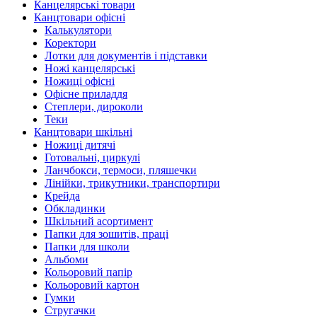
Канцелярські товари
Канцтовари офісні
Калькулятори
Коректори
Лотки для документів і підставки
Ножі канцелярські
Ножиці офісні
Офісне приладдя
Степлери, дироколи
Теки
Канцтовари шкільні
Ножиці дитячі
Готовальні, циркулі
Ланчбокси, термоси, пляшечки
Лінійки, трикутники, транспортири
Крейда
Обкладинки
Шкільний асортимент
Папки для зошитів, праці
Папки для школи
Альбоми
Кольоровий папір
Кольоровий картон
Гумки
Стругачки