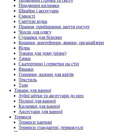
Ізоляційна стрічка та скотч
Придверні килимки
Швабри і аксесуари
Ємності
Сміттєві відра
Прання, прибирання, миття посуду
Чохли для одягу
Сушарки для білизни
Кошики, контейнери, ящики, органайзери
Відра
Товари для дому (різне)
Тачки
Скатертини і серветки на стіл
Вішаки
Горщики, вазони для квітів
Текстиль
Тази
Товари для ванної
Зубні щітки та аксесуари до них
Полиці для ванної
Килимки для ванної
Аксесуари для ванної
Термоси
Термоси харчові
Термоси стандартні, термокухлі