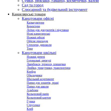
Сумки, рюкзаки, гаманці, косметички, валізи
Сад та город
Слюсарний та будівельний інструмент
Канцелярські товари
Канцтовари офісні
Калькулятори
Коректори
Лотки для документів і підставки
Ножі канцелярські
Ножиці офісні
Офісне приладдя
Степлери, дироколи
Теки
Канцтовари шкільні
Ножиці дитячі
Готовальні, циркулі
Ланчбокси, термоси, пляшечки
Лінійки, трикутники, транспортири
Крейда
Обкладинки
Шкільний асортимент
Папки для зошитів, праці
Папки для школи
Альбоми
Кольоровий папір
Кольоровий картон
Гумки
Стругачки
Клей