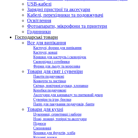
USB-кабелі
Зарядні пристрої та аксесуари
Кабелі, перехідники та подовжувачі
Освітлення
Фотоапарати, мікрофони та принтери
Годинники
Господарські товари
Все для випікання
Каструлі, форми для випікання
Каструлі, ковші
Кришки для каструль і сковорідок
Сковорідки і сотейники
Форми для льоду та морозива
Товари для свят і сувеніри
Пакети подарункові
Конверти та листівки
Свічки, повітряні кульки, хлопавки
Коробки подарункові
Аксесуари для карнавалу та святковий декор
Сувеніри та ігри, брелки
Папір для пакування подарунків, банти
Товари для кухні
Цукорниці, серветниці і набори
Ножі, ножиці, топірці та аксесуари
Підноси
Спецовниці
Кошики для фруктів, хліба
Кухонні дошки