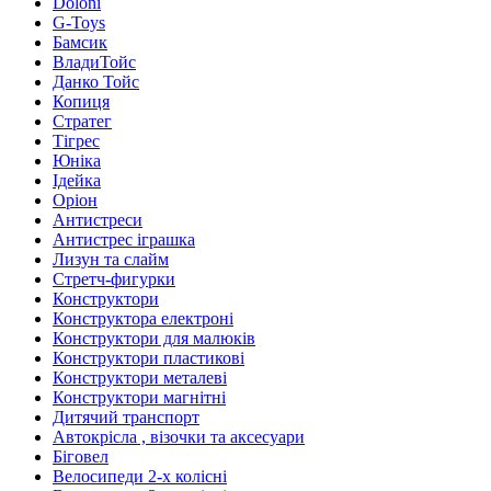
Doloni
G-Toys
Бамсик
ВладиТойс
Данко Тойс
Копиця
Стратег
Тігрес
Юніка
Ідейка
Оріон
Антистреси
Антистрес іграшка
Лизун та слайм
Стретч-фигурки
Конструктори
Конструктора електроні
Конструктори для малюків
Конструктори пластикові
Конструктори металеві
Конструктори магнітні
Дитячий транспорт
Автокрісла , візочки та аксесуари
Біговел
Велосипеди 2-х колісні