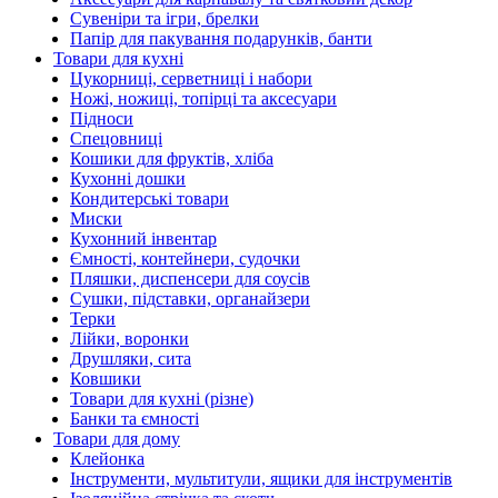
Сувеніри та ігри, брелки
Папір для пакування подарунків, банти
Товари для кухні
Цукорниці, серветниці і набори
Ножі, ножиці, топірці та аксесуари
Підноси
Спецовниці
Кошики для фруктів, хліба
Кухонні дошки
Кондитерські товари
Миски
Кухонний інвентар
Ємності, контейнери, судочки
Пляшки, диспенсери для соусів
Сушки, підставки, органайзери
Терки
Лійки, воронки
Друшляки, сита
Ковшики
Товари для кухні (різне)
Банки та ємності
Товари для дому
Клейонка
Інструменти, мультитули, ящики для інструментів