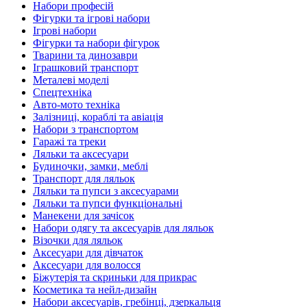
Набори професій
Фігурки та ігрові набори
Ігрові набори
Фігурки та набори фігурок
Тварини та динозаври
Іграшковий транспорт
Металеві моделі
Спецтехніка
Авто-мото техніка
Залізниці, кораблі та авіація
Набори з транспортом
Гаражі та треки
Ляльки та аксесуари
Будиночки, замки, меблі
Транспорт для ляльок
Ляльки та пупси з аксесуарами
Ляльки та пупси функціональні
Манекени для зачісок
Набори одягу та аксесуарів для ляльок
Візочки для ляльок
Аксесуари для дівчаток
Аксесуари для волосся
Біжутерія та скриньки для прикрас
Косметика та нейл-дизайн
Набори аксесуарів, гребінці, дзеркальця