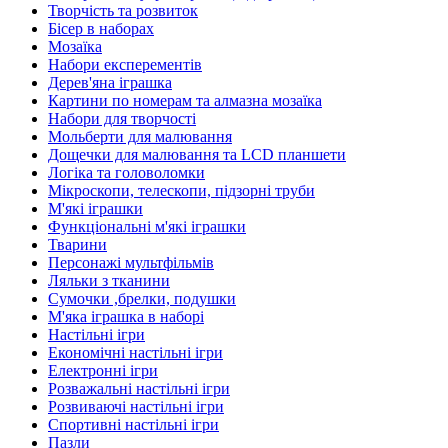
Творчість та розвиток
Бісер в наборах
Мозаїка
Набори експерементів
Дерев'яна іграшка
Картини по номерам та алмазна мозаїка
Набори для творчості
Мольберти для малювання
Дощечки для малювання та LCD планшети
Логіка та головоломки
Мікроскопи, телескопи, підзорні труби
М'які іграшки
Функціональні м'які іграшки
Тварини
Персонажі мультфільмів
Ляльки з тканини
Сумочки ,брелки, подушки
М'яка іграшка в наборі
Настільні ігри
Економічні настільні ігри
Електронні ігри
Розважальні настільні ігри
Розвиваючі настільні ігри
Спортивні настільні ігри
Пазли