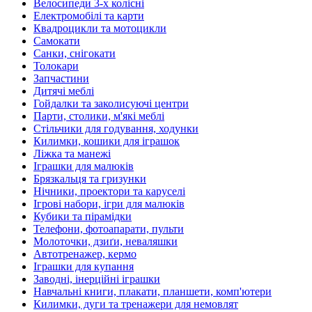
Велосипеди 3-х колісні
Електромобілі та карти
Квадроцикли та мотоцикли
Самокати
Санки, снігокати
Толокари
Запчастини
Дитячі меблі
Гойдалки та заколисуючі центри
Парти, столики, м'які меблі
Стільчики для годування, ходунки
Килимки, кошики для іграшок
Ліжка та манежі
Іграшки для малюків
Брязкальця та гризунки
Нічники, проектори та каруселі
Ігрові набори, ігри для малюків
Кубики та пірамідки
Телефони, фотоапарати, пульти
Молоточки, дзиґи, неваляшки
Автотренажер, кермо
Іграшки для купання
Заводні, інерційні іграшки
Навчальні книги, плакати, планшети, комп'ютери
Килимки, дуги та тренажери для немовлят