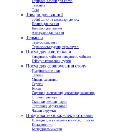
Горщики, вазони для квітів
Текстиль
Тази
Товари для ванної
Зубні щітки та аксесуари до них
Полиці для ванної
Килимки для ванної
Аксесуари для ванної
Термоси
Термоси харчові
Термоси стандартні, термокухлі
Посуд для чаю та кави
Заварники, чайники-заварники, чайники
Гейзерні кавоварки, турки
Посуд для сервірування столу
Графіни та глечики
Тарілки
Миски, салатники
Сервізи
Блюда
Соусниці, менажниці, креманки, кокотниці
Столові прилади
Склянки, келихи, чарки
Тортівниці, фруктівниці
Чашки і кружки
Побутова техніка, електротовари
Прилади для укладання волосся, стрижка
Електроплити
Блендери та міксери