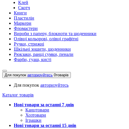
Клей
Скотч
Книги
Пластилін
Маркери
Фломастери
Вироби з паперу, блокноти та щоденники
Олівці кольорові, олівці графітні
Ручки, стрижні
Шкільні зошити, щоденники
Рюкзаки, ранці сумки, пенали
Фарби, гуаш, кисті
Для покупок
авторизуйтесь
0
товарів
Для покупок
авторизуйтесь
Каталог товарів
Нові товари за останнi 7 днiв
Канцтовари
Хозтовари
Іграшки
Нові товари за останнi 15 днiв