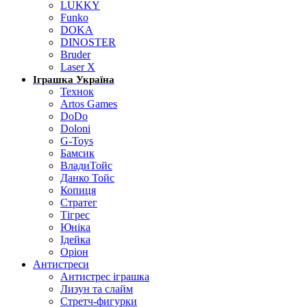
LUKKY
Funko
DOKA
DINOSTER
Bruder
Laser X
Іграшка Україна
Технок
Artos Games
DoDo
Doloni
G-Toys
Бамсик
ВладиТойс
Данко Тойс
Копиця
Стратег
Тігрес
Юніка
Ідейка
Оріон
Антистреси
Антистрес іграшка
Лизун та слайм
Стретч-фигурки