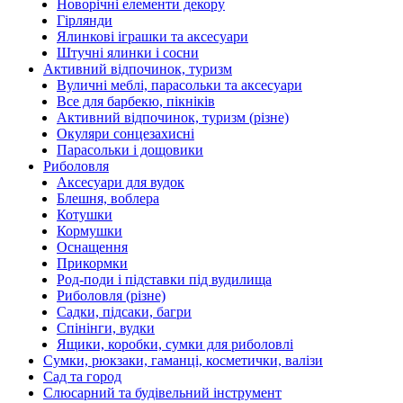
Новорічні елементи декору
Гірлянди
Ялинкові іграшки та аксесуари
Штучні ялинки і сосни
Активний відпочинок, туризм
Вуличні меблі, парасольки та аксесуари
Все для барбекю, пікніків
Активний відпочинок, туризм (різне)
Окуляри сонцезахисні
Парасольки і дощовики
Риболовля
Аксесуари для вудок
Блешня, воблера
Котушки
Кормушки
Оснащення
Прикормки
Род-поди і підставки під вудилища
Риболовля (різне)
Садки, підсаки, багри
Спінінги, вудки
Ящики, коробки, сумки для риболовлі
Сумки, рюкзаки, гаманці, косметички, валізи
Сад та город
Слюсарний та будівельний інструмент