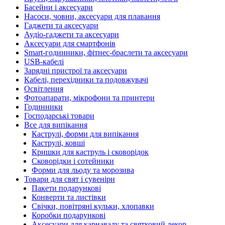
Басейни і аксесуари
Насоси, човни, аксесуари для плавання
Гаджети та аксесуари
Аудіо-гаджети та аксесуари
Аксесуари для смартфонів
Smart-годинники, фітнес-браслети та аксесуари
USB-кабелі
Зарядні пристрої та аксесуари
Кабелі, перехідники та подовжувачі
Освітлення
Фотоапарати, мікрофони та принтери
Годинники
Господарські товари
Все для випікання
Каструлі, форми для випікання
Каструлі, ковші
Кришки для каструль і сковорідок
Сковорідки і сотейники
Форми для льоду та морозива
Товари для свят і сувеніри
Пакети подарункові
Конверти та листівки
Свічки, повітряні кульки, хлопавки
Коробки подарункові
Аксесуари для карнавалу та святковий декор