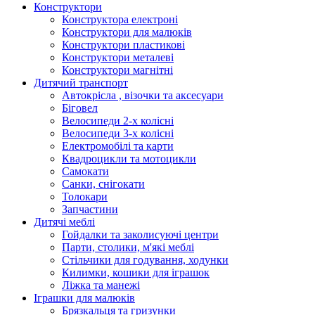
Конструктори
Конструктора електроні
Конструктори для малюків
Конструктори пластикові
Конструктори металеві
Конструктори магнітні
Дитячий транспорт
Автокрісла , візочки та аксесуари
Біговел
Велосипеди 2-х колісні
Велосипеди 3-х колісні
Електромобілі та карти
Квадроцикли та мотоцикли
Самокати
Санки, снігокати
Толокари
Запчастини
Дитячі меблі
Гойдалки та заколисуючі центри
Парти, столики, м'які меблі
Стільчики для годування, ходунки
Килимки, кошики для іграшок
Ліжка та манежі
Іграшки для малюків
Брязкальця та гризунки