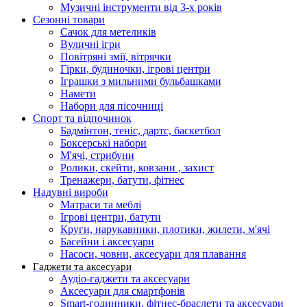
Музичні інструменти від 3-х років
Сезонні товари
Сачок для метеликів
Вуличні ігри
Повітряні змії, вітрячки
Гірки, будиночки, ігрові центри
Іграшки з мильними бульбашками
Намети
Набори для пісочниці
Спорт та відпочинок
Бадмінтон, теніс, дартс, баскетбол
Боксерські набори
М'ячі, стрибуни
Ролики, скейти, ковзани , захист
Тренажери, батути, фітнес
Надувні вироби
Матраси та меблі
Ігрові центри, батути
Круги, нарукавники, плотики, жилети, м'ячі
Басейни і аксесуари
Насоси, човни, аксесуари для плавання
Гаджети та аксесуари
Аудіо-гаджети та аксесуари
Аксесуари для смартфонів
Smart-годинники, фітнес-браслети та аксесуари