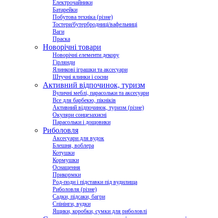
Електрочайники
Батарейки
Побутова техніка (різне)
Тостери/бутербродниці/вафельниці
Ваги
Праска
Новорічні товари
Новорічні елементи декору
Гірлянди
Ялинкові іграшки та аксесуари
Штучні ялинки і сосни
Активний відпочинок, туризм
Вуличні меблі, парасольки та аксесуари
Все для барбекю, пікніків
Активний відпочинок, туризм (різне)
Окуляри сонцезахисні
Парасольки і дощовики
Риболовля
Аксесуари для вудок
Блешня, воблера
Котушки
Кормушки
Оснащення
Прикормки
Род-поди і підставки під вудилища
Риболовля (різне)
Садки, підсаки, багри
Спінінги, вудки
Ящики, коробки, сумки для риболовлі