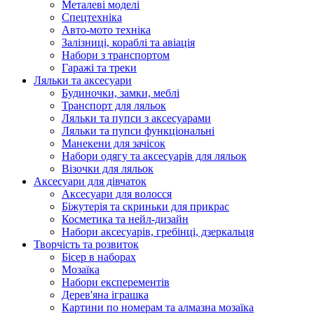
Металеві моделі
Спецтехніка
Авто-мото техніка
Залізниці, кораблі та авіація
Набори з транспортом
Гаражі та треки
Ляльки та аксесуари
Будиночки, замки, меблі
Транспорт для ляльок
Ляльки та пупси з аксесуарами
Ляльки та пупси функціональні
Манекени для зачісок
Набори одягу та аксесуарів для ляльок
Візочки для ляльок
Аксесуари для дівчаток
Аксесуари для волосся
Біжутерія та скриньки для прикрас
Косметика та нейл-дизайн
Набори аксесуарів, гребінці, дзеркальця
Творчість та розвиток
Бісер в наборах
Мозаїка
Набори експерементів
Дерев'яна іграшка
Картини по номерам та алмазна мозаїка