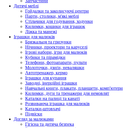
Запчастини
Дитячі меблі
Гойдалки та заколисуючі центри
Парти, столики, м'які меблі
Стільчики для годування, ходунки
Килимки, кошики для іграшок
Ліжка та манежі
Іграшки для малюків
Брязкальця та гризунки
Нічники, проектори та каруселі
Ігрові набори, ігри для малюків
Кубики та пірамідки
Телефони, фотоапарати, пульти
Молоточки, дзиґи, неваляшки
Автотренажер, кермо
Іграшки для купання
Заводні, інерційні іграшки
Навчальні книги, плакати, планшети, комп'ютери
Килимки, дуги та тренажери для немовлят
Каталки на палиці та канаті
Розвиваюча іграшка для малюків
Каталки-штовхачі
Підвіски
Догляд за малюками
Гігієна та дитяча безпека