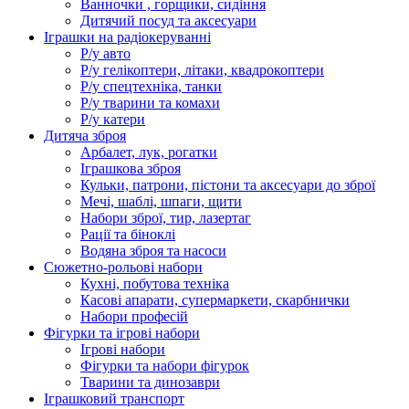
Ванночки , горщики, сидіння
Дитячий посуд та аксесуари
Іграшки на радіокеруванні
Р/у авто
Р/у гелікоптери, літаки, квадрокоптери
Р/у спецтехніка, танки
Р/у тварини та комахи
Р/у катери
Дитяча зброя
Арбалет, лук, рогатки
Іграшкова зброя
Кульки, патрони, пістони та аксесуари до зброї
Мечі, шаблі, шпаги, щити
Набори зброї, тир, лазертаг
Рації та біноклі
Водяна зброя та насоси
Сюжетно-рольові набори
Кухні, побутова техніка
Касові апарати, супермаркети, скарбнички
Набори професій
Фігурки та ігрові набори
Ігрові набори
Фігурки та набори фігурок
Тварини та динозаври
Іграшковий транспорт