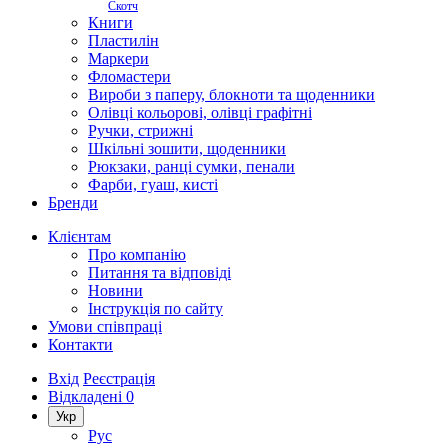
Скотч
Книги
Пластилін
Маркери
Фломастери
Вироби з паперу, блокноти та щоденники
Олівці кольорові, олівці графітні
Ручки, стрижні
Шкільні зошити, щоденники
Рюкзаки, ранці сумки, пенали
Фарби, гуаш, кисті
Бренди
Клієнтам
Про компанію
Питання та відповіді
Новини
Інструкція по сайту
Умови співпраці
Контакти
Вхід
Реєстрація
Відкладені
0
Укр
Рус