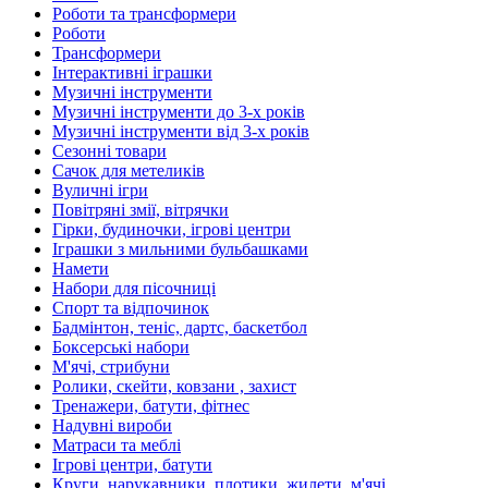
Роботи та трансформери
Роботи
Трансформери
Інтерактивні іграшки
Музичні інструменти
Музичні інструменти до 3-х років
Музичні інструменти від 3-х років
Сезонні товари
Сачок для метеликів
Вуличні ігри
Повітряні змії, вітрячки
Гірки, будиночки, ігрові центри
Іграшки з мильними бульбашками
Намети
Набори для пісочниці
Спорт та відпочинок
Бадмінтон, теніс, дартс, баскетбол
Боксерські набори
М'ячі, стрибуни
Ролики, скейти, ковзани , захист
Тренажери, батути, фітнес
Надувні вироби
Матраси та меблі
Ігрові центри, батути
Круги, нарукавники, плотики, жилети, м'ячі