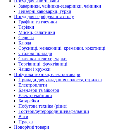
Посуд для чаю та кави
Заварники, чайники-заварники, чайники
Гейзерні кавоварки, турки
Посуд для сервірування столу
Графіни та глечики
Тарілки
Миски, салатники
Сервізи
Блюда
Соусниці, менажниці, креманки, кокотниці
Столові прилади
Склянки, келихи, чарки
Тортівниці, фруктівниці
Чашки і кружки
Побутова техніка, електротовари
Прилади для укладання волосся, стрижка
Електроплити
Блендери та міксери
Електрочайники
Батарейки
Побутова техніка (різне)
Тостери/бутербродниці/вафельниці
Ваги
Праска
Новорічні товари