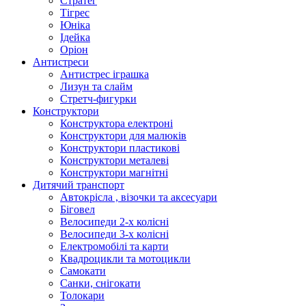
Стратег
Тігрес
Юніка
Ідейка
Оріон
Антистреси
Антистрес іграшка
Лизун та слайм
Стретч-фигурки
Конструктори
Конструктора електроні
Конструктори для малюків
Конструктори пластикові
Конструктори металеві
Конструктори магнітні
Дитячий транспорт
Автокрісла , візочки та аксесуари
Біговел
Велосипеди 2-х колісні
Велосипеди 3-х колісні
Електромобілі та карти
Квадроцикли та мотоцикли
Самокати
Санки, снігокати
Толокари