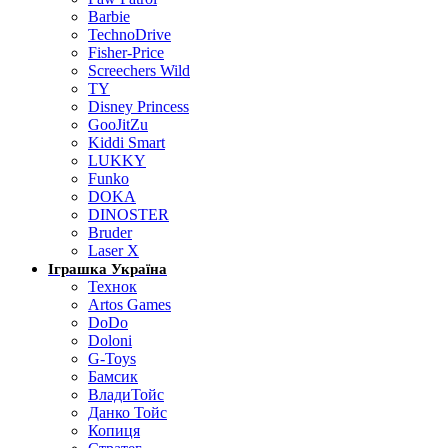
Barbie
TechnoDrive
Fisher-Price
Screechers Wild
TY
Disney Princess
GooJitZu
Kiddi Smart
LUKKY
Funko
DOKA
DINOSTER
Bruder
Laser X
Іграшка Україна
Технок
Artos Games
DoDo
Doloni
G-Toys
Бамсик
ВладиТойс
Данко Тойс
Копиця