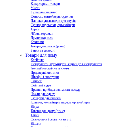
Кондитерські товари
Миски
Кухонний інвентар
Ємності, контейнери, судочки
Пляшки, диспенсери для соусів
Сушки, підставки, органайзери
Терки
Лійки, воронки
Друшляки, сита
Ковшики
Товари для кухні (різне)
Банки та ємності
Товари для дому
Клейонка
Інструменти, мультитули, ящики для інструментів
Ізоляційна стрічка та скотч
Придверні килимки
Швабри і аксесуари
Ємності
Сміттєві відра
Прання, прибирання, миття посуду
Чохли для одягу
Сушарки для білизни
Кошики, контейнери, ящики, органайзери
Відра
Товари для дому (різне)
Тачки
Скатертини і серветки на стіл
Вішаки