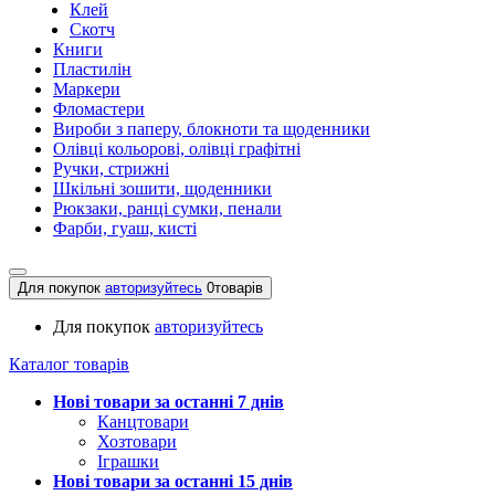
Клей
Скотч
Книги
Пластилін
Маркери
Фломастери
Вироби з паперу, блокноти та щоденники
Олівці кольорові, олівці графітні
Ручки, стрижні
Шкільні зошити, щоденники
Рюкзаки, ранці сумки, пенали
Фарби, гуаш, кисті
Для покупок
авторизуйтесь
0
товарів
Для покупок
авторизуйтесь
Каталог товарів
Нові товари за останнi 7 днiв
Канцтовари
Хозтовари
Іграшки
Нові товари за останнi 15 днiв