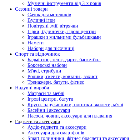
Музичні інструменти від 3-х років
Сезонні товари
Сачок для метеликів
Вуличні ігри
Повітряні змії, вітрячки
Гірки, будиночки, ігрові центри
Іграшки з мильними бульбашками
Намети
Набори для пісочниці
Спорт та відпочинок
Бадмінтон, теніс, дартс, баскетбол
Боксерські набори
М'ячі, стрибуни
Ролики, скейти, ковзани , захист
Тренажери, батути, фітнес
Надувні вироби
Матраси та меблі
Ігрові центри, батути
Круги, нарукавники, плотики, жилети, м'ячі
Басейни і аксесуари
Насоси, човни, аксесуари для плавання
Гаджети та аксесуари
Аудіо-гаджети та аксесуари
Аксесуари для смартфонів
Smart-годинники, фітнес-браслети та аксесуари