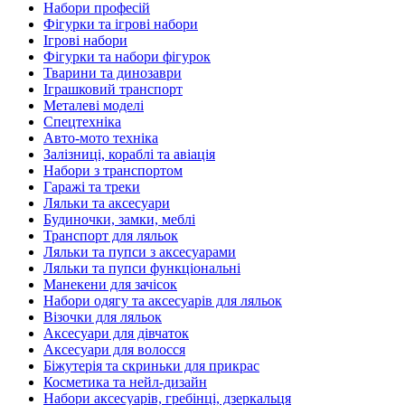
Набори професій
Фігурки та ігрові набори
Ігрові набори
Фігурки та набори фігурок
Тварини та динозаври
Іграшковий транспорт
Металеві моделі
Спецтехніка
Авто-мото техніка
Залізниці, кораблі та авіація
Набори з транспортом
Гаражі та треки
Ляльки та аксесуари
Будиночки, замки, меблі
Транспорт для ляльок
Ляльки та пупси з аксесуарами
Ляльки та пупси функціональні
Манекени для зачісок
Набори одягу та аксесуарів для ляльок
Візочки для ляльок
Аксесуари для дівчаток
Аксесуари для волосся
Біжутерія та скриньки для прикрас
Косметика та нейл-дизайн
Набори аксесуарів, гребінці, дзеркальця