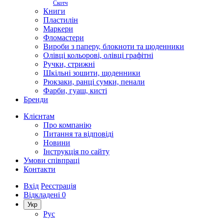
Скотч
Книги
Пластилін
Маркери
Фломастери
Вироби з паперу, блокноти та щоденники
Олівці кольорові, олівці графітні
Ручки, стрижні
Шкільні зошити, щоденники
Рюкзаки, ранці сумки, пенали
Фарби, гуаш, кисті
Бренди
Клієнтам
Про компанію
Питання та відповіді
Новини
Інструкція по сайту
Умови співпраці
Контакти
Вхід
Реєстрація
Відкладені
0
Укр
Рус