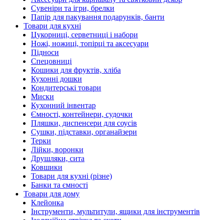
Сувеніри та ігри, брелки
Папір для пакування подарунків, банти
Товари для кухні
Цукорниці, серветниці і набори
Ножі, ножиці, топірці та аксесуари
Підноси
Спецовниці
Кошики для фруктів, хліба
Кухонні дошки
Кондитерські товари
Миски
Кухонний інвентар
Ємності, контейнери, судочки
Пляшки, диспенсери для соусів
Сушки, підставки, органайзери
Терки
Лійки, воронки
Друшляки, сита
Ковшики
Товари для кухні (різне)
Банки та ємності
Товари для дому
Клейонка
Інструменти, мультитули, ящики для інструментів