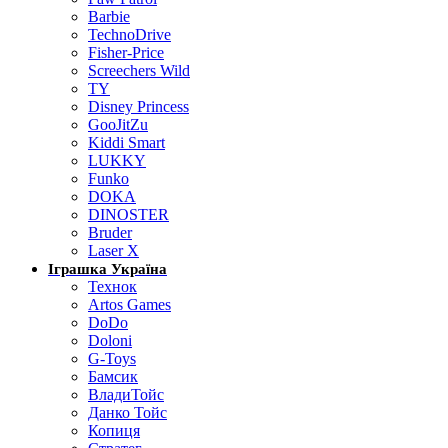
Barbie
TechnoDrive
Fisher-Price
Screechers Wild
TY
Disney Princess
GooJitZu
Kiddi Smart
LUKKY
Funko
DOKA
DINOSTER
Bruder
Laser X
Іграшка Україна
Технок
Artos Games
DoDo
Doloni
G-Toys
Бамсик
ВладиТойс
Данко Тойс
Копиця