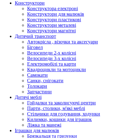
Конструктори
Конструктора електроні
Конструктори для малюків
Конструктори пластикові
Конструктори металеві
Конструктори магнітні
Дитячий транспорт
Автокрісла , візочки та аксесуари
Біговел
Велосипеди 2-х колісні
Велосипеди 3-х колісні
Електромобілі та карти
Квадроцикли та мотоцикли
Самокати
Санки, снігокати
Толокари
Запчастини
Дитячі меблі
Гойдалки та заколисуючі центри
Парти, столики, м'які меблі
Стільчики для годування, ходунки
Килимки, кошики для іграшок
Ліжка та манежі
Іграшки для малюків
Брязкальця та гризунки