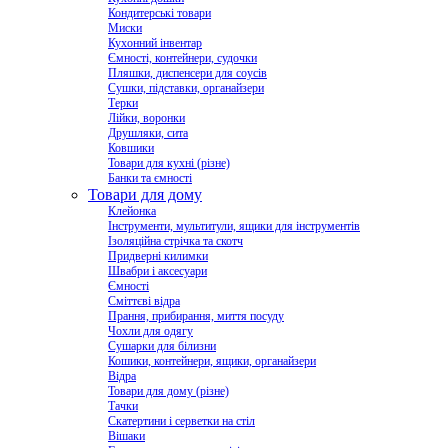
Кондитерські товари
Миски
Кухонний інвентар
Ємності, контейнери, судочки
Пляшки, диспенсери для соусів
Сушки, підставки, органайзери
Терки
Лійки, воронки
Друшляки, сита
Ковшики
Товари для кухні (різне)
Банки та ємності
Товари для дому
Клейонка
Інструменти, мультитули, ящики для інструментів
Ізоляційна стрічка та скотч
Придверні килимки
Швабри і аксесуари
Ємності
Сміттєві відра
Прання, прибирання, миття посуду
Чохли для одягу
Сушарки для білизни
Кошики, контейнери, ящики, органайзери
Відра
Товари для дому (різне)
Тачки
Скатертини і серветки на стіл
Вішаки