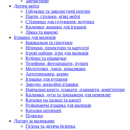
Запчастини
Дитячі меблі
Гойдалки та заколисуючі центри
Парти, столики, м'які меблі
Стільчики для годування, ходунки
Килимки, кошики для іграшок
Ліжка та манежі
Іграшки для малюків
Брязкальця та гризунки
Нічники, проектори та каруселі
Ігрові набори, ігри для малюків
Кубики та пірамідки
Телефони, фотоапарати, пульти
Молоточки, дзиґи, неваляшки
Автотренажер, кермо
Іграшки для купання
Заводні, інерційні іграшки
Навчальні книги, плакати, планшети, комп'ютери
Килимки, дуги та тренажери для немовлят
Каталки на палиці та канаті
Розвиваюча іграшка для малюків
Каталки-штовхачі
Підвіски
Догляд за малюками
Гігієна та дитяча безпека