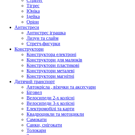
Стратег
Тігрес
Юніка
Ідейка
Оріон
Антистреси
Антистрес іграшка
Лизун та слайм
Стретч-фигурки
Конструктори
Конструктора електроні
Конструктори для малюків
Конструктори пластикові
Конструктори металеві
Конструктори магнітні
Дитячий транспорт
Автокрісла , візочки та аксесуари
Біговел
Велосипеди 2-х колісні
Велосипеди 3-х колісні
Електромобілі та карти
Квадроцикли та мотоцикли
Самокати
Санки, снігокати
Толокари