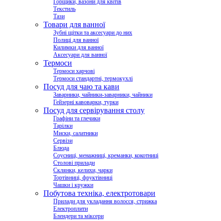
Горщики, вазони для квітів
Текстиль
Тази
Товари для ванної
Зубні щітки та аксесуари до них
Полиці для ванної
Килимки для ванної
Аксесуари для ванної
Термоси
Термоси харчові
Термоси стандартні, термокухлі
Посуд для чаю та кави
Заварники, чайники-заварники, чайники
Гейзерні кавоварки, турки
Посуд для сервірування столу
Графіни та глечики
Тарілки
Миски, салатники
Сервізи
Блюда
Соусниці, менажниці, креманки, кокотниці
Столові прилади
Склянки, келихи, чарки
Тортівниці, фруктівниці
Чашки і кружки
Побутова техніка, електротовари
Прилади для укладання волосся, стрижка
Електроплити
Блендери та міксери