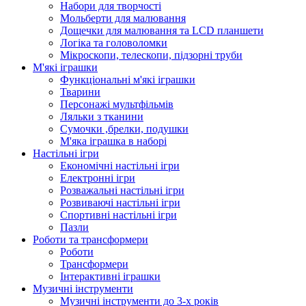
Набори для творчості
Мольберти для малювання
Дощечки для малювання та LCD планшети
Логіка та головоломки
Мікроскопи, телескопи, підзорні труби
М'які іграшки
Функціональні м'які іграшки
Тварини
Персонажі мультфільмів
Ляльки з тканини
Сумочки ,брелки, подушки
М'яка іграшка в наборі
Настільні ігри
Економічні настільні ігри
Електронні ігри
Розважальні настільні ігри
Розвиваючі настільні ігри
Спортивні настільні ігри
Пазли
Роботи та трансформери
Роботи
Трансформери
Інтерактивні іграшки
Музичні інструменти
Музичні інструменти до 3-х років