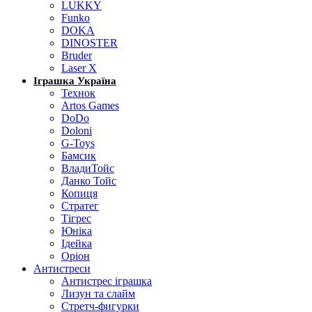
LUKKY
Funko
DOKA
DINOSTER
Bruder
Laser X
Іграшка Україна
Технок
Artos Games
DoDo
Doloni
G-Toys
Бамсик
ВладиТойс
Данко Тойс
Копиця
Стратег
Тігрес
Юніка
Ідейка
Оріон
Антистреси
Антистрес іграшка
Лизун та слайм
Стретч-фигурки