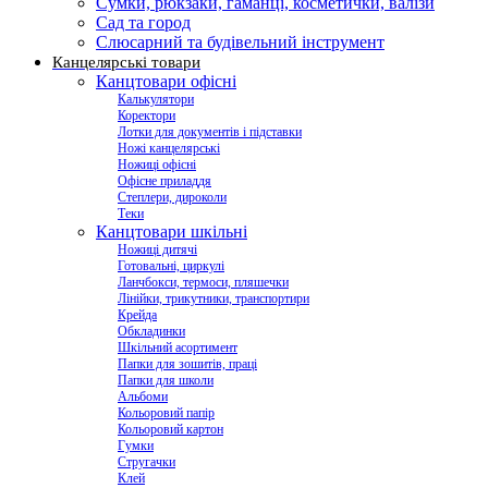
Сумки, рюкзаки, гаманці, косметички, валізи
Сад та город
Слюсарний та будівельний інструмент
Канцелярські товари
Канцтовари офісні
Калькулятори
Коректори
Лотки для документів і підставки
Ножі канцелярські
Ножиці офісні
Офісне приладдя
Степлери, дироколи
Теки
Канцтовари шкільні
Ножиці дитячі
Готовальні, циркулі
Ланчбокси, термоси, пляшечки
Лінійки, трикутники, транспортири
Крейда
Обкладинки
Шкільний асортимент
Папки для зошитів, праці
Папки для школи
Альбоми
Кольоровий папір
Кольоровий картон
Гумки
Стругачки
Клей