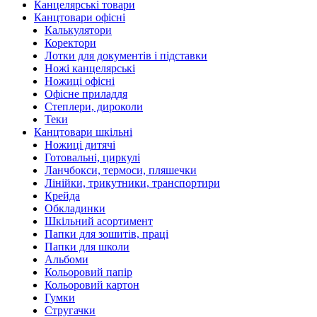
Канцелярські товари
Канцтовари офісні
Калькулятори
Коректори
Лотки для документів і підставки
Ножі канцелярські
Ножиці офісні
Офісне приладдя
Степлери, дироколи
Теки
Канцтовари шкільні
Ножиці дитячі
Готовальні, циркулі
Ланчбокси, термоси, пляшечки
Лінійки, трикутники, транспортири
Крейда
Обкладинки
Шкільний асортимент
Папки для зошитів, праці
Папки для школи
Альбоми
Кольоровий папір
Кольоровий картон
Гумки
Стругачки