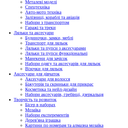
Металеві моделі
Спецтехніка
Авто-мото техніка
Залізниці, кораблі та авіація
Набори з транспортом
Гаражі та треки
Ляльки та аксесуари
Будиночки, замки, меблі
Транспорт для ляльок
Ляльки та пупси з аксесуарами
Ляльки та пупси функціональні
Манекени для зачісок
Набори одягу та аксесуарів для ляльок
Візочки для ляльок
Аксесуари для дівчаток
Аксесуари для волосся
Біжутерія та скриньки для прикрас
Косметика та нейл-дизайн
Набори аксесуарів, гребінці, дзеркальця
Творчість та розвиток
Бісер в наборах
Мозаїка
Набори експерементів
Дерев'яна іграшка
Картини по номерам та алмазна мозаїка