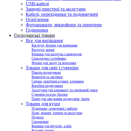
USB-кабелі
Зарядні пристрої та аксесуари
Кабелі, перехідники та подовжувачі
Освітлення
Фотоапарати, мікрофони та принтери
Годинники
Господарські товари
Все для випікання
Каструлі, форми для випікання
Каструлі, ковші
Кришки для каструль і сковорідок
Сковорідки і сотейники
Форми для льоду та морозива
Товари для свят і сувеніри
Пакети подарункові
Конверти та листівки
Свічки, повітряні кульки, хлопавки
Коробки подарункові
Аксесуари для карнавалу та святковий декор
Сувеніри та ігри, брелки
Папір для пакування подарунків, банти
Товари для кухні
Цукорниці, серветниці і набори
Ножі, ножиці, топірці та аксесуари
Підноси
Спецовниці
Кошики для фруктів, хліба
Кухонні дошки