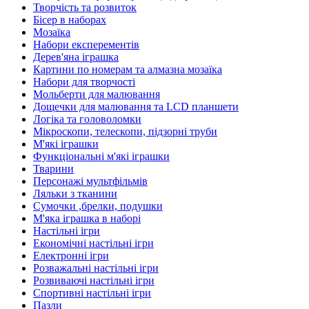
Творчість та розвиток
Бісер в наборах
Мозаїка
Набори експерементів
Дерев'яна іграшка
Картини по номерам та алмазна мозаїка
Набори для творчості
Мольберти для малювання
Дощечки для малювання та LCD планшети
Логіка та головоломки
Мікроскопи, телескопи, підзорні труби
М'які іграшки
Функціональні м'які іграшки
Тварини
Персонажі мультфільмів
Ляльки з тканини
Сумочки ,брелки, подушки
М'яка іграшка в наборі
Настільні ігри
Економічні настільні ігри
Електронні ігри
Розважальні настільні ігри
Розвиваючі настільні ігри
Спортивні настільні ігри
Пазли