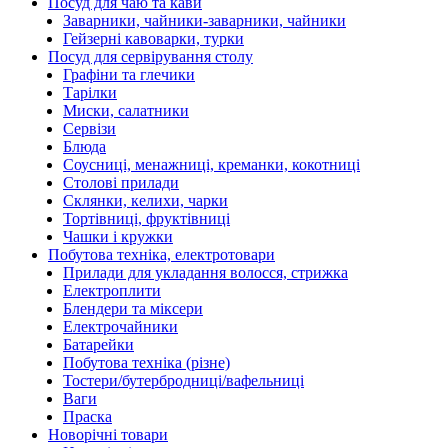
Посуд для чаю та кави
Заварники, чайники-заварники, чайники
Гейзерні кавоварки, турки
Посуд для сервірування столу
Графіни та глечики
Тарілки
Миски, салатники
Сервізи
Блюда
Соусниці, менажниці, креманки, кокотниці
Столові прилади
Склянки, келихи, чарки
Тортівниці, фруктівниці
Чашки і кружки
Побутова техніка, електротовари
Прилади для укладання волосся, стрижка
Електроплити
Блендери та міксери
Електрочайники
Батарейки
Побутова техніка (різне)
Тостери/бутербродниці/вафельниці
Ваги
Праска
Новорічні товари