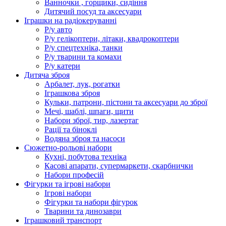
Ванночки , горщики, сидіння
Дитячий посуд та аксесуари
Іграшки на радіокеруванні
Р/у авто
Р/у гелікоптери, літаки, квадрокоптери
Р/у спецтехніка, танки
Р/у тварини та комахи
Р/у катери
Дитяча зброя
Арбалет, лук, рогатки
Іграшкова зброя
Кульки, патрони, пістони та аксесуари до зброї
Мечі, шаблі, шпаги, щити
Набори зброї, тир, лазертаг
Рації та біноклі
Водяна зброя та насоси
Сюжетно-рольові набори
Кухні, побутова техніка
Касові апарати, супермаркети, скарбнички
Набори професій
Фігурки та ігрові набори
Ігрові набори
Фігурки та набори фігурок
Тварини та динозаври
Іграшковий транспорт