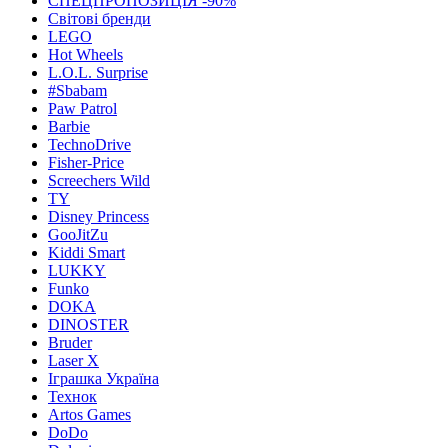
СПЕЦПРОПОЗИЦІЯ -90%
Світові бренди
LEGO
Hot Wheels
L.O.L. Surprise
#Sbabam
Paw Patrol
Barbie
TechnoDrive
Fisher-Price
Screechers Wild
TY
Disney Princess
GooJitZu
Kiddi Smart
LUKKY
Funko
DOKA
DINOSTER
Bruder
Laser X
Іграшка Україна
Технок
Artos Games
DoDo