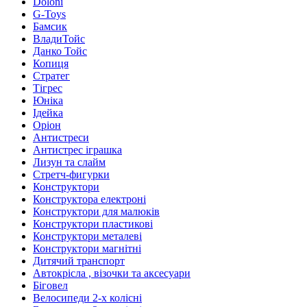
Doloni
G-Toys
Бамсик
ВладиТойс
Данко Тойс
Копиця
Стратег
Тігрес
Юніка
Ідейка
Оріон
Антистреси
Антистрес іграшка
Лизун та слайм
Стретч-фигурки
Конструктори
Конструктора електроні
Конструктори для малюків
Конструктори пластикові
Конструктори металеві
Конструктори магнітні
Дитячий транспорт
Автокрісла , візочки та аксесуари
Біговел
Велосипеди 2-х колісні