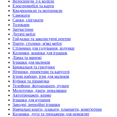
Велосипеди 3-х колісні
Електромобілі та карти
Квадроцикли та мотоцикли
Самокати
Санки, снігокати
Толокари
Запчастини
Дитячі меблі
Гойдалки та заколисуючі центри
Парти, столики, м'які меблі
Стільчики для годування, ходунки
Килимки, кошики для іграшок
Ліжка та манежі
Іграшки для малюків
Брязкальця та гризунки
Нічники, проектори та каруселі
Ігрові набори, ігри для малюків
Кубики та пірамідки
Телефони, фотоапарати, пульти
Молоточки, дзиґи, неваляшки
Автотренажер, кермо
Іграшки для купання
Заводні, інерційні іграшки
Навчальні книги, плакати, планшети, комп'ютери
Килимки, дуги та тренажери для немовлят