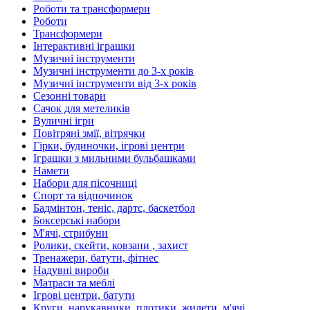
Роботи та трансформери
Роботи
Трансформери
Інтерактивні іграшки
Музичні інструменти
Музичні інструменти до 3-х років
Музичні інструменти від 3-х років
Сезонні товари
Сачок для метеликів
Вуличні ігри
Повітряні змії, вітрячки
Гірки, будиночки, ігрові центри
Іграшки з мильними бульбашками
Намети
Набори для пісочниці
Спорт та відпочинок
Бадмінтон, теніс, дартс, баскетбол
Боксерські набори
М'ячі, стрибуни
Ролики, скейти, ковзани , захист
Тренажери, батути, фітнес
Надувні вироби
Матраси та меблі
Ігрові центри, батути
Круги, нарукавники, плотики, жилети, м'ячі