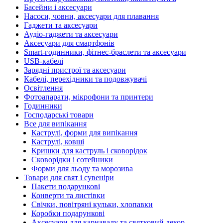
Басейни і аксесуари
Насоси, човни, аксесуари для плавання
Гаджети та аксесуари
Аудіо-гаджети та аксесуари
Аксесуари для смартфонів
Smart-годинники, фітнес-браслети та аксесуари
USB-кабелі
Зарядні пристрої та аксесуари
Кабелі, перехідники та подовжувачі
Освітлення
Фотоапарати, мікрофони та принтери
Годинники
Господарські товари
Все для випікання
Каструлі, форми для випікання
Каструлі, ковші
Кришки для каструль і сковорідок
Сковорідки і сотейники
Форми для льоду та морозива
Товари для свят і сувеніри
Пакети подарункові
Конверти та листівки
Свічки, повітряні кульки, хлопавки
Коробки подарункові
Аксесуари для карнавалу та святковий декор