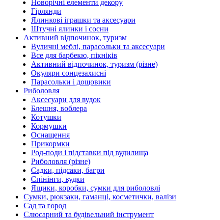
Новорічні елементи декору
Гірлянди
Ялинкові іграшки та аксесуари
Штучні ялинки і сосни
Активний відпочинок, туризм
Вуличні меблі, парасольки та аксесуари
Все для барбекю, пікніків
Активний відпочинок, туризм (різне)
Окуляри сонцезахисні
Парасольки і дощовики
Риболовля
Аксесуари для вудок
Блешня, воблера
Котушки
Кормушки
Оснащення
Прикормки
Род-поди і підставки під вудилища
Риболовля (різне)
Садки, підсаки, багри
Спінінги, вудки
Ящики, коробки, сумки для риболовлі
Сумки, рюкзаки, гаманці, косметички, валізи
Сад та город
Слюсарний та будівельний інструмент