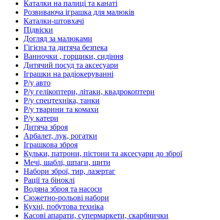
Каталки на палиці та канаті
Розвиваюча іграшка для малюків
Каталки-штовхачі
Підвіски
Догляд за малюками
Гігієна та дитяча безпека
Ванночки , горщики, сидіння
Дитячий посуд та аксесуари
Іграшки на радіокеруванні
Р/у авто
Р/у гелікоптери, літаки, квадрокоптери
Р/у спецтехніка, танки
Р/у тварини та комахи
Р/у катери
Дитяча зброя
Арбалет, лук, рогатки
Іграшкова зброя
Кульки, патрони, пістони та аксесуари до зброї
Мечі, шаблі, шпаги, щити
Набори зброї, тир, лазертаг
Рації та біноклі
Водяна зброя та насоси
Сюжетно-рольові набори
Кухні, побутова техніка
Касові апарати, супермаркети, скарбнички