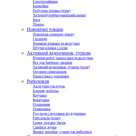
Електрочайники
Батарейки
Побутова техніка (різне)
Тостери/бутербродниці/вафельниці
Ваги
Праска
Новорічні товари
Новорічні елементи декору
Гірлянди
Ялинкові іграшки та аксесуари
Штучні ялинки і сосни
Активний відпочинок, туризм
Вуличні меблі, парасольки та аксесуари
Все для барбекю, пікніків
Активний відпочинок, туризм (різне)
Окуляри сонцезахисні
Парасольки і дощовики
Риболовля
Аксесуари для вудок
Блешня, воблера
Котушки
Кормушки
Оснащення
Прикормки
Род-поди і підставки під вудилища
Риболовля (різне)
Садки, підсаки, багри
Спінінги, вудки
Ящики, коробки, сумки для риболовлі