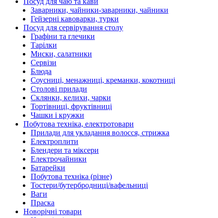
Посуд для чаю та кави
Заварники, чайники-заварники, чайники
Гейзерні кавоварки, турки
Посуд для сервірування столу
Графіни та глечики
Тарілки
Миски, салатники
Сервізи
Блюда
Соусниці, менажниці, креманки, кокотниці
Столові прилади
Склянки, келихи, чарки
Тортівниці, фруктівниці
Чашки і кружки
Побутова техніка, електротовари
Прилади для укладання волосся, стрижка
Електроплити
Блендери та міксери
Електрочайники
Батарейки
Побутова техніка (різне)
Тостери/бутербродниці/вафельниці
Ваги
Праска
Новорічні товари