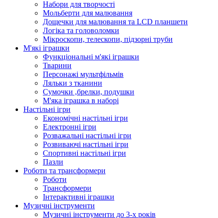
Набори для творчості
Мольберти для малювання
Дощечки для малювання та LCD планшети
Логіка та головоломки
Мікроскопи, телескопи, підзорні труби
М'які іграшки
Функціональні м'які іграшки
Тварини
Персонажі мультфільмів
Ляльки з тканини
Сумочки ,брелки, подушки
М'яка іграшка в наборі
Настільні ігри
Економічні настільні ігри
Електронні ігри
Розважальні настільні ігри
Розвиваючі настільні ігри
Спортивні настільні ігри
Пазли
Роботи та трансформери
Роботи
Трансформери
Інтерактивні іграшки
Музичні інструменти
Музичні інструменти до 3-х років