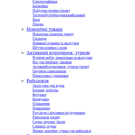
Електрочайники
Батарейки
Побутова техніка (різне)
Тостери/бутербродниці/вафельниці
Ваги
Праска
Новорічні товари
Новорічні елементи декору
Гірлянди
Ялинкові іграшки та аксесуари
Штучні ялинки і сосни
Активний відпочинок, туризм
Вуличні меблі, парасольки та аксесуари
Все для барбекю, пікніків
Активний відпочинок, туризм (різне)
Окуляри сонцезахисні
Парасольки і дощовики
Риболовля
Аксесуари для вудок
Блешня, воблера
Котушки
Кормушки
Оснащення
Прикормки
Род-поди і підставки під вудилища
Риболовля (різне)
Садки, підсаки, багри
Спінінги, вудки
Ящики, коробки, сумки для риболовлі