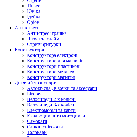
Стратег
Тігрес
Юніка
Ідейка
Оріон
Антистреси
Антистрес іграшка
Лизун та слайм
Стретч-фигурки
Конструктори
Конструктора електроні
Конструктори для малюків
Конструктори пластикові
Конструктори металеві
Конструктори магнітні
Дитячий транспорт
Автокрісла , візочки та аксесуари
Біговел
Велосипеди 2-х колісні
Велосипеди 3-х колісні
Електромобілі та карти
Квадроцикли та мотоцикли
Самокати
Санки, снігокати
Толокари