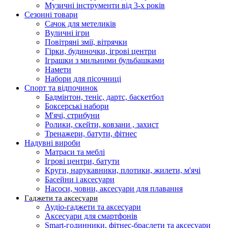
Музичні інструменти від 3-х років
Сезонні товари
Сачок для метеликів
Вуличні ігри
Повітряні змії, вітрячки
Гірки, будиночки, ігрові центри
Іграшки з мильними бульбашками
Намети
Набори для пісочниці
Спорт та відпочинок
Бадмінтон, теніс, дартс, баскетбол
Боксерські набори
М'ячі, стрибуни
Ролики, скейти, ковзани , захист
Тренажери, батути, фітнес
Надувні вироби
Матраси та меблі
Ігрові центри, батути
Круги, нарукавники, плотики, жилети, м'ячі
Басейни і аксесуари
Насоси, човни, аксесуари для плавання
Гаджети та аксесуари
Аудіо-гаджети та аксесуари
Аксесуари для смартфонів
Smart-годинники, фітнес-браслети та аксесуари