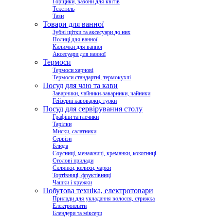
Горщики, вазони для квітів
Текстиль
Тази
Товари для ванної
Зубні щітки та аксесуари до них
Полиці для ванної
Килимки для ванної
Аксесуари для ванної
Термоси
Термоси харчові
Термоси стандартні, термокухлі
Посуд для чаю та кави
Заварники, чайники-заварники, чайники
Гейзерні кавоварки, турки
Посуд для сервірування столу
Графіни та глечики
Тарілки
Миски, салатники
Сервізи
Блюда
Соусниці, менажниці, креманки, кокотниці
Столові прилади
Склянки, келихи, чарки
Тортівниці, фруктівниці
Чашки і кружки
Побутова техніка, електротовари
Прилади для укладання волосся, стрижка
Електроплити
Блендери та міксери