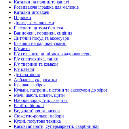
Каталки на палиці та канаті
Розвиваюча іграшка для малюків
Каталки-штовхачі
Підвіски
Догляд за малюками
Гігієна та дитяча безпека
Ванночки , горщики, сидіння
Дитячий посуд та аксесуари
Іграшки на радіокеруванні
Р/у авто
Р/у гелікоптери, літаки, квадрокоптери
Р/у спецтехніка, танки
Р/у тварини та комахи
Р/у катери
Дитяча зброя
Арбалет, лук, рогатки
Іграшкова зброя
Кульки, патрони, пістони та аксесуари до зброї
Мечі, шаблі, шпаги, щити
Набори зброї, тир, лазертаг
Рації та біноклі
Водяна зброя та насоси
Сюжетно-рольові набори
Кухні, побутова техніка
Касові апарати, супермаркети, скарбнички