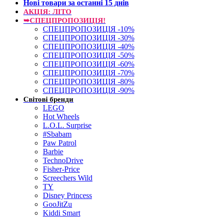
Нові товари за останнi 15 днiв
АКЦІЯ: ЛІТО
➥СПЕЦПРОПОЗИЦІЯ!
СПЕЦПРОПОЗИЦІЯ -10%
СПЕЦПРОПОЗИЦІЯ -30%
СПЕЦПРОПОЗИЦІЯ -40%
СПЕЦПРОПОЗИЦІЯ -50%
СПЕЦПРОПОЗИЦІЯ -60%
СПЕЦПРОПОЗИЦІЯ -70%
СПЕЦПРОПОЗИЦІЯ -80%
СПЕЦПРОПОЗИЦІЯ -90%
Світові бренди
LEGO
Hot Wheels
L.O.L. Surprise
#Sbabam
Paw Patrol
Barbie
TechnoDrive
Fisher-Price
Screechers Wild
TY
Disney Princess
GooJitZu
Kiddi Smart