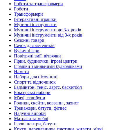
Роботи та трансформери
Роботи
Трансформери
Інтерактивні іграшки
Музичні інструменти
Музичні інструменти до 3-х років
Музичні інструменти від 3-х років
Сезонні товари
Сачок для метеликів
Вуличні ігри
Повітряні змії, вітрячки
Гірки, будиночки, ігрові центри
Іграшки з мильними бульбашками
Намети
Набори для пісочниці
Спорт та відпочинок
Бадмінтон, теніс, дартс, баскетбол
Боксерські набори
М'ячі, стрибуни
Ролики, скейти, ковзани , захист
Тренажери, батути, фітнес
Надувні вироби
Матраси та меблі
Ігрові центри, батути
Круги, нарукавники, плотики, жилети, м'ячі