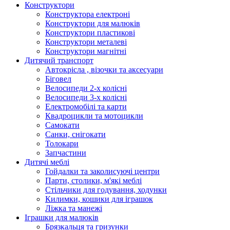
Конструктори
Конструктора електроні
Конструктори для малюків
Конструктори пластикові
Конструктори металеві
Конструктори магнітні
Дитячий транспорт
Автокрісла , візочки та аксесуари
Біговел
Велосипеди 2-х колісні
Велосипеди 3-х колісні
Електромобілі та карти
Квадроцикли та мотоцикли
Самокати
Санки, снігокати
Толокари
Запчастини
Дитячі меблі
Гойдалки та заколисуючі центри
Парти, столики, м'які меблі
Стільчики для годування, ходунки
Килимки, кошики для іграшок
Ліжка та манежі
Іграшки для малюків
Брязкальця та гризунки