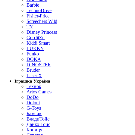
Barbie
TechnoDrive
Fisher-Price
Screechers Wild
TY
Disney Princess
GooJitZu
Kiddi Smart
LUKKY
Funko
DOKA
DINOSTER
Bruder
Laser X
Іграшка Україна
Технок
Artos Games
DoDo
Doloni
G-Toys
Бамсик
ВладиТойс
Данко Тойс
Копиця