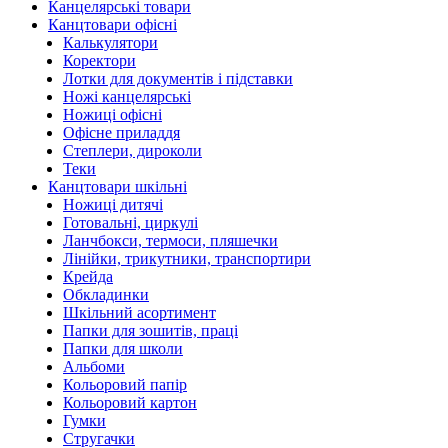
Канцелярські товари
Канцтовари офісні
Калькулятори
Коректори
Лотки для документів і підставки
Ножі канцелярські
Ножиці офісні
Офісне приладдя
Степлери, дироколи
Теки
Канцтовари шкільні
Ножиці дитячі
Готовальні, циркулі
Ланчбокси, термоси, пляшечки
Лінійки, трикутники, транспортири
Крейда
Обкладинки
Шкільний асортимент
Папки для зошитів, праці
Папки для школи
Альбоми
Кольоровий папір
Кольоровий картон
Гумки
Стругачки