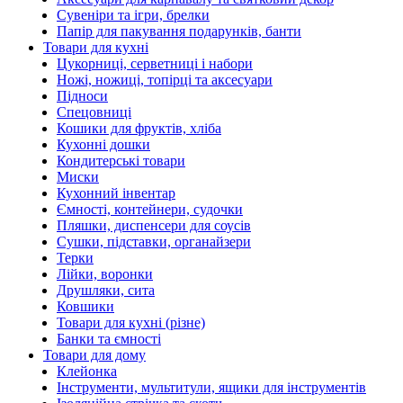
Сувеніри та ігри, брелки
Папір для пакування подарунків, банти
Товари для кухні
Цукорниці, серветниці і набори
Ножі, ножиці, топірці та аксесуари
Підноси
Спецовниці
Кошики для фруктів, хліба
Кухонні дошки
Кондитерські товари
Миски
Кухонний інвентар
Ємності, контейнери, судочки
Пляшки, диспенсери для соусів
Сушки, підставки, органайзери
Терки
Лійки, воронки
Друшляки, сита
Ковшики
Товари для кухні (різне)
Банки та ємності
Товари для дому
Клейонка
Інструменти, мультитули, ящики для інструментів