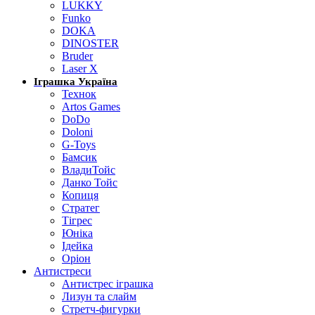
LUKKY
Funko
DOKA
DINOSTER
Bruder
Laser X
Іграшка Україна
Технок
Artos Games
DoDo
Doloni
G-Toys
Бамсик
ВладиТойс
Данко Тойс
Копиця
Стратег
Тігрес
Юніка
Ідейка
Оріон
Антистреси
Антистрес іграшка
Лизун та слайм
Стретч-фигурки