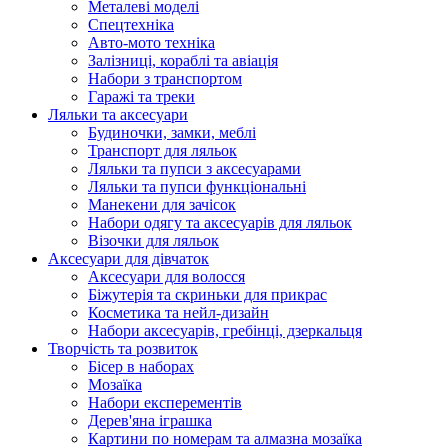
Металеві моделі
Спецтехніка
Авто-мото техніка
Залізниці, кораблі та авіація
Набори з транспортом
Гаражі та треки
Ляльки та аксесуари
Будиночки, замки, меблі
Транспорт для ляльок
Ляльки та пупси з аксесуарами
Ляльки та пупси функціональні
Манекени для зачісок
Набори одягу та аксесуарів для ляльок
Візочки для ляльок
Аксесуари для дівчаток
Аксесуари для волосся
Біжутерія та скриньки для прикрас
Косметика та нейл-дизайн
Набори аксесуарів, гребінці, дзеркальця
Творчість та розвиток
Бісер в наборах
Мозаїка
Набори експерементів
Дерев'яна іграшка
Картини по номерам та алмазна мозаїка