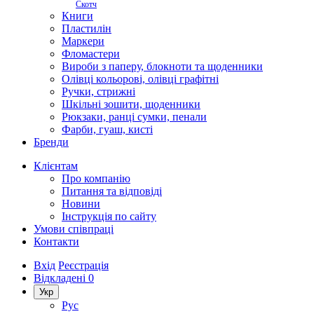
Скотч
Книги
Пластилін
Маркери
Фломастери
Вироби з паперу, блокноти та щоденники
Олівці кольорові, олівці графітні
Ручки, стрижні
Шкільні зошити, щоденники
Рюкзаки, ранці сумки, пенали
Фарби, гуаш, кисті
Бренди
Клієнтам
Про компанію
Питання та відповіді
Новини
Інструкція по сайту
Умови співпраці
Контакти
Вхід
Реєстрація
Відкладені
0
Укр
Рус