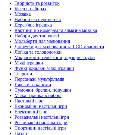
Творчість та розвиток
Бісер в наборах
Мозаїка
Набори експерементів
Дерев'яна іграшка
Картини по номерам та алмазна мозаїка
Набори для творчості
Мольберти для малювання
Дощечки для малювання та LCD планшети
Логіка та головоломки
Мікроскопи, телескопи, підзорні труби
М'які іграшки
Функціональні м'які іграшки
Тварини
Персонажі мультфільмів
Ляльки з тканини
Сумочки ,брелки, подушки
М'яка іграшка в наборі
Настільні ігри
Економічні настільні ігри
Електронні ігри
Розважальні настільні ігри
Розвиваючі настільні ігри
Спортивні настільні ігри
Пазли