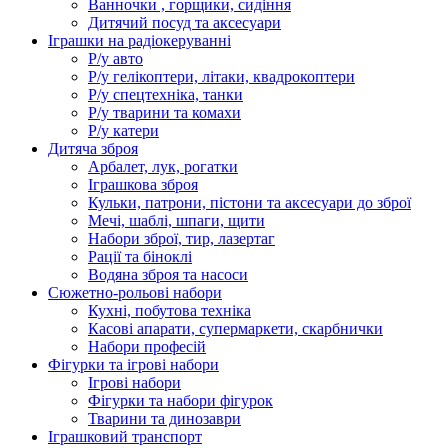
Ванночки , горщики, сидіння
Дитячий посуд та аксесуари
Іграшки на радіокеруванні
Р/у авто
Р/у гелікоптери, літаки, квадрокоптери
Р/у спецтехніка, танки
Р/у тварини та комахи
Р/у катери
Дитяча зброя
Арбалет, лук, рогатки
Іграшкова зброя
Кульки, патрони, пістони та аксесуари до зброї
Мечі, шаблі, шпаги, щити
Набори зброї, тир, лазертаг
Рації та біноклі
Водяна зброя та насоси
Сюжетно-рольові набори
Кухні, побутова техніка
Касові апарати, супермаркети, скарбнички
Набори професій
Фігурки та ігрові набори
Ігрові набори
Фігурки та набори фігурок
Тварини та динозаври
Іграшковий транспорт