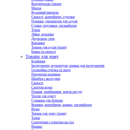
Кондитерські товари
Миски
Кухонний інвентар
Ємності, контейнери, судочки
Пляшки, диспенсери для соусів
Сушки, підставки, органайзери
Терки
Лійки, воронки
Друшляки, сита
Ковшики
Товари для кухні (різне)
Банки та ємності
Товари для дому
Клейонка
Інструменти, мультитули, ящики для інструментів
Ізоляційна стрічка та скотч
Придверні килимки
Швабри і аксесуари
Ємності
Сміттєві відра
Прання, прибирання, миття посуду
Чохли для одягу
Сушарки для білизни
Кошики, контейнери, ящики, органайзери
Відра
Товари для дому (різне)
Тачки
Скатертини і серветки на стіл
Вішаки