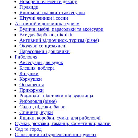
Новорічні елементи декору
Гірлянди
Ялинкові іграшки та аксесуари
Штучні ялинки і сосни
Активний відпочинок, туризм
Вуличні меблі, парасольки та аксесуари
Все для барбекю, пікніків
Активний відпочинок, туризм (різне)
Окуляри сонцезахисні
Парасольки і дощовики
Риболовля
Аксесуари для вудок
Блешня, воблера
Котушки
Кормушки
Оснащення
Прикормки
Род-поди і підставки під вудилища
Риболовля (різне)
Садки, підсаки, багри
Спінінги, вудки
Ящики, коробки, сумки для риболовлі
Сумки, рюкзаки, гаманці, косметички, валізи
Сад та город
Слюсарний та будівельний інструмент