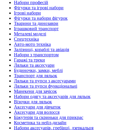
Набори професій
Фігурки та ігрові набори
Ігрові набори
Фігурки та набори фігурок
Тварини та динозаври
Іграшковий транспорт
Металеві моделі
Спецтехніка
Авто-мото техніка
Залізниці, кораблі та авіація
Набори з транспортом
Гаражі та треки
Ляльки та аксесуари
Будиночки, замки, меблі
Транспорт для ляльок
Ляльки та пупси з аксесуарами
Ляльки та пупси функціональні
Манекени для зачісок
Набори одягу та аксесуарів для ляльок
Візочки для ляльок
Аксесуари для дівчаток
Аксесуари для волосся
Біжутерія та скриньки для прикрас
Косметика та нейл-дизайн
Набори аксесуарів, гребінці, дзеркальця