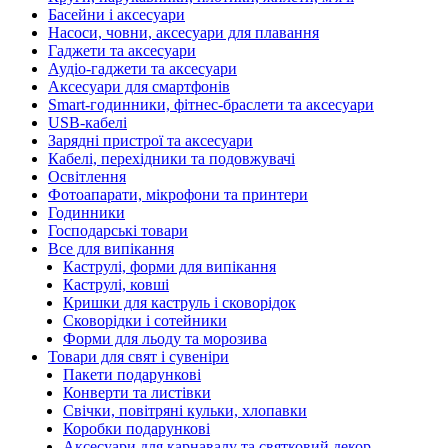
Басейни і аксесуари
Насоси, човни, аксесуари для плавання
Гаджети та аксесуари
Аудіо-гаджети та аксесуари
Аксесуари для смартфонів
Smart-годинники, фітнес-браслети та аксесуари
USB-кабелі
Зарядні пристрої та аксесуари
Кабелі, перехідники та подовжувачі
Освітлення
Фотоапарати, мікрофони та принтери
Годинники
Господарські товари
Все для випікання
Каструлі, форми для випікання
Каструлі, ковші
Кришки для каструль і сковорідок
Сковорідки і сотейники
Форми для льоду та морозива
Товари для свят і сувеніри
Пакети подарункові
Конверти та листівки
Свічки, повітряні кульки, хлопавки
Коробки подарункові
Аксесуари для карнавалу та святковий декор