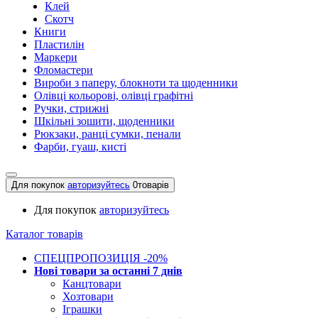
Клей
Скотч
Книги
Пластилін
Маркери
Фломастери
Вироби з паперу, блокноти та щоденники
Олівці кольорові, олівці графітні
Ручки, стрижні
Шкільні зошити, щоденники
Рюкзаки, ранці сумки, пенали
Фарби, гуаш, кисті
Для покупок
авторизуйтесь
0
товарів
Для покупок
авторизуйтесь
Каталог товарів
СПЕЦПРОПОЗИЦІЯ -20%
Нові товари за останнi 7 днiв
Канцтовари
Хозтовари
Іграшки