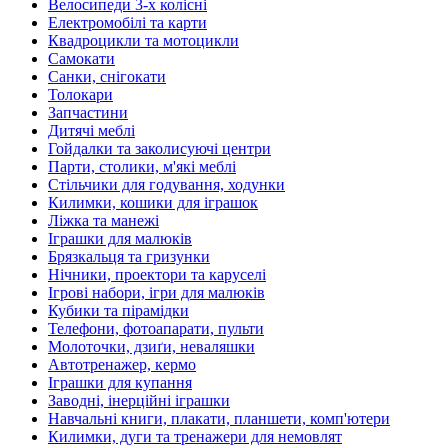
Велосипеди 3-х колісні
Електромобілі та карти
Квадроцикли та мотоцикли
Самокати
Санки, снігокати
Толокари
Запчастини
Дитячі меблі
Гойдалки та заколисуючі центри
Парти, столики, м'які меблі
Стільчики для годування, ходунки
Килимки, кошики для іграшок
Ліжка та манежі
Іграшки для малюків
Брязкальця та гризунки
Нічники, проектори та каруселі
Ігрові набори, ігри для малюків
Кубики та пірамідки
Телефони, фотоапарати, пульти
Молоточки, дзиґи, неваляшки
Автотренажер, кермо
Іграшки для купання
Заводні, інерційні іграшки
Навчальні книги, плакати, планшети, комп'ютери
Килимки, дуги та тренажери для немовлят