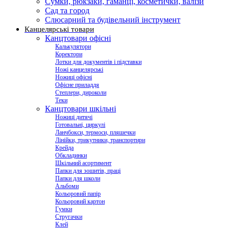
Сумки, рюкзаки, гаманці, косметички, валізи
Сад та город
Слюсарний та будівельний інструмент
Канцелярські товари
Канцтовари офісні
Калькулятори
Коректори
Лотки для документів і підставки
Ножі канцелярські
Ножиці офісні
Офісне приладдя
Степлери, дироколи
Теки
Канцтовари шкільні
Ножиці дитячі
Готовальні, циркулі
Ланчбокси, термоси, пляшечки
Лінійки, трикутники, транспортири
Крейда
Обкладинки
Шкільний асортимент
Папки для зошитів, праці
Папки для школи
Альбоми
Кольоровий папір
Кольоровий картон
Гумки
Стругачки
Клей