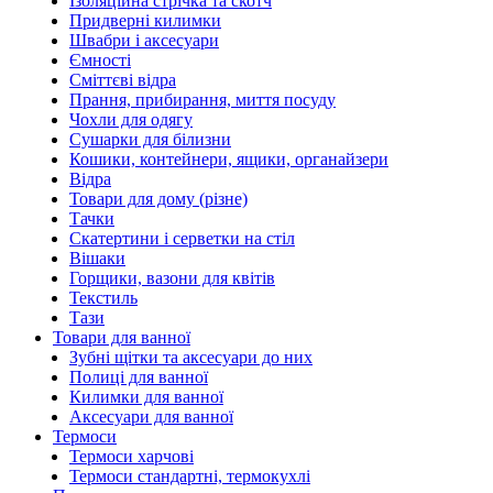
Ізоляційна стрічка та скотч
Придверні килимки
Швабри і аксесуари
Ємності
Сміттєві відра
Прання, прибирання, миття посуду
Чохли для одягу
Сушарки для білизни
Кошики, контейнери, ящики, органайзери
Відра
Товари для дому (різне)
Тачки
Скатертини і серветки на стіл
Вішаки
Горщики, вазони для квітів
Текстиль
Тази
Товари для ванної
Зубні щітки та аксесуари до них
Полиці для ванної
Килимки для ванної
Аксесуари для ванної
Термоси
Термоси харчові
Термоси стандартні, термокухлі