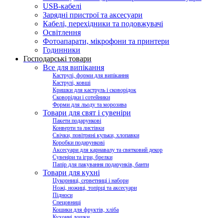
USB-кабелі
Зарядні пристрої та аксесуари
Кабелі, перехідники та подовжувачі
Освітлення
Фотоапарати, мікрофони та принтери
Годинники
Господарські товари
Все для випікання
Каструлі, форми для випікання
Каструлі, ковші
Кришки для каструль і сковорідок
Сковорідки і сотейники
Форми для льоду та морозива
Товари для свят і сувеніри
Пакети подарункові
Конверти та листівки
Свічки, повітряні кульки, хлопавки
Коробки подарункові
Аксесуари для карнавалу та святковий декор
Сувеніри та ігри, брелки
Папір для пакування подарунків, банти
Товари для кухні
Цукорниці, серветниці і набори
Ножі, ножиці, топірці та аксесуари
Підноси
Спецовниці
Кошики для фруктів, хліба
Кухонні дошки