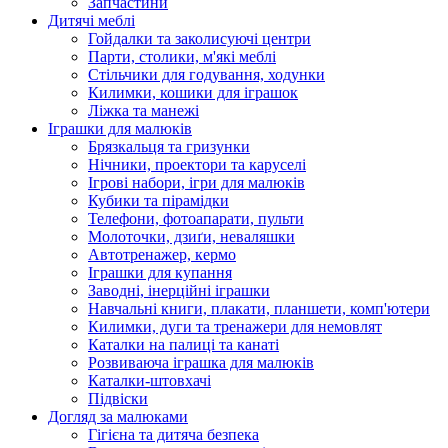
Запчастини
Дитячі меблі
Гойдалки та заколисуючі центри
Парти, столики, м'які меблі
Стільчики для годування, ходунки
Килимки, кошики для іграшок
Ліжка та манежі
Іграшки для малюків
Брязкальця та гризунки
Нічники, проектори та каруселі
Ігрові набори, ігри для малюків
Кубики та пірамідки
Телефони, фотоапарати, пульти
Молоточки, дзиґи, неваляшки
Автотренажер, кермо
Іграшки для купання
Заводні, інерційні іграшки
Навчальні книги, плакати, планшети, комп'ютери
Килимки, дуги та тренажери для немовлят
Каталки на палиці та канаті
Розвиваюча іграшка для малюків
Каталки-штовхачі
Підвіски
Догляд за малюками
Гігієна та дитяча безпека