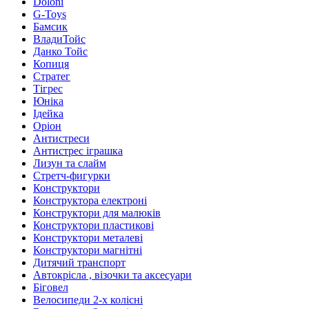
Doloni
G-Toys
Бамсик
ВладиТойс
Данко Тойс
Копиця
Стратег
Тігрес
Юніка
Ідейка
Оріон
Антистреси
Антистрес іграшка
Лизун та слайм
Стретч-фигурки
Конструктори
Конструктора електроні
Конструктори для малюків
Конструктори пластикові
Конструктори металеві
Конструктори магнітні
Дитячий транспорт
Автокрісла , візочки та аксесуари
Біговел
Велосипеди 2-х колісні