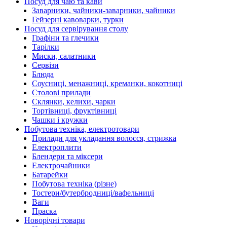
Посуд для чаю та кави
Заварники, чайники-заварники, чайники
Гейзерні кавоварки, турки
Посуд для сервірування столу
Графіни та глечики
Тарілки
Миски, салатники
Сервізи
Блюда
Соусниці, менажниці, креманки, кокотниці
Столові прилади
Склянки, келихи, чарки
Тортівниці, фруктівниці
Чашки і кружки
Побутова техніка, електротовари
Прилади для укладання волосся, стрижка
Електроплити
Блендери та міксери
Електрочайники
Батарейки
Побутова техніка (різне)
Тостери/бутербродниці/вафельниці
Ваги
Праска
Новорічні товари