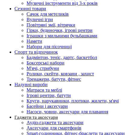
Музичні інструменти від 3-х років
Сезонні товари
Сачок для метеликів
Вуличні ігри
Повітряні змії, вітрячки
Гірки, будиночки, ігрові центри
Іграшки з мильними бульбашками
Намети
Набори для пісочниці
Спорт та відпочинок
Бадмінтон, теніс, дартс, баскетбол
Боксерські набори
М'ячі, стрибуни
Ролики, скейти, ковзани , захист
Тренажери, батути, фітнес
Надувні вироби
Матраси та меблі
Ігрові центри, батути
Круги, нарукавники, плотики, жилети, м'ячі
Басейни і аксесуари
Насоси, човни, аксесуари для плавання
Гаджети та аксесуари
Аудіо-гаджети та аксесуари
Аксесуари для смартфонів
Smart-годинники, фітнес-браслети та аксесуари