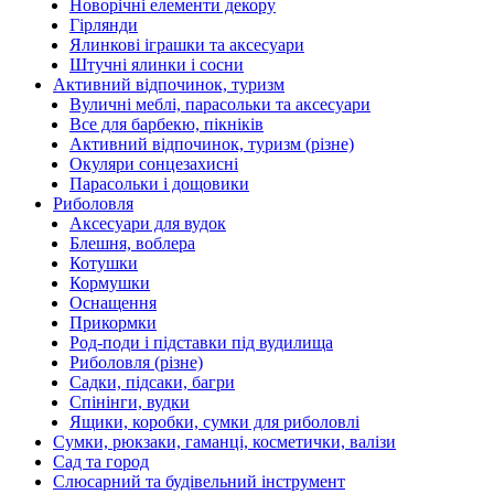
Новорічні елементи декору
Гірлянди
Ялинкові іграшки та аксесуари
Штучні ялинки і сосни
Активний відпочинок, туризм
Вуличні меблі, парасольки та аксесуари
Все для барбекю, пікніків
Активний відпочинок, туризм (різне)
Окуляри сонцезахисні
Парасольки і дощовики
Риболовля
Аксесуари для вудок
Блешня, воблера
Котушки
Кормушки
Оснащення
Прикормки
Род-поди і підставки під вудилища
Риболовля (різне)
Садки, підсаки, багри
Спінінги, вудки
Ящики, коробки, сумки для риболовлі
Сумки, рюкзаки, гаманці, косметички, валізи
Сад та город
Слюсарний та будівельний інструмент