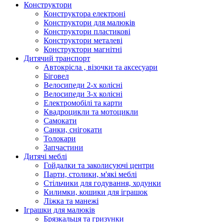
Конструктори
Конструктора електроні
Конструктори для малюків
Конструктори пластикові
Конструктори металеві
Конструктори магнітні
Дитячий транспорт
Автокрісла , візочки та аксесуари
Біговел
Велосипеди 2-х колісні
Велосипеди 3-х колісні
Електромобілі та карти
Квадроцикли та мотоцикли
Самокати
Санки, снігокати
Толокари
Запчастини
Дитячі меблі
Гойдалки та заколисуючі центри
Парти, столики, м'які меблі
Стільчики для годування, ходунки
Килимки, кошики для іграшок
Ліжка та манежі
Іграшки для малюків
Брязкальця та гризунки