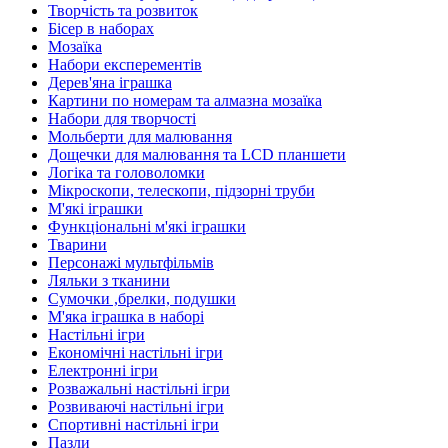
Творчість та розвиток
Бісер в наборах
Мозаїка
Набори експерементів
Дерев'яна іграшка
Картини по номерам та алмазна мозаїка
Набори для творчості
Мольберти для малювання
Дощечки для малювання та LCD планшети
Логіка та головоломки
Мікроскопи, телескопи, підзорні труби
М'які іграшки
Функціональні м'які іграшки
Тварини
Персонажі мультфільмів
Ляльки з тканини
Сумочки ,брелки, подушки
М'яка іграшка в наборі
Настільні ігри
Економічні настільні ігри
Електронні ігри
Розважальні настільні ігри
Розвиваючі настільні ігри
Спортивні настільні ігри
Пазли