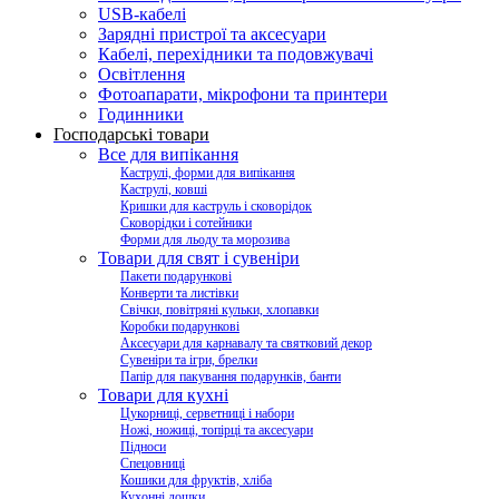
USB-кабелі
Зарядні пристрої та аксесуари
Кабелі, перехідники та подовжувачі
Освітлення
Фотоапарати, мікрофони та принтери
Годинники
Господарські товари
Все для випікання
Каструлі, форми для випікання
Каструлі, ковші
Кришки для каструль і сковорідок
Сковорідки і сотейники
Форми для льоду та морозива
Товари для свят і сувеніри
Пакети подарункові
Конверти та листівки
Свічки, повітряні кульки, хлопавки
Коробки подарункові
Аксесуари для карнавалу та святковий декор
Сувеніри та ігри, брелки
Папір для пакування подарунків, банти
Товари для кухні
Цукорниці, серветниці і набори
Ножі, ножиці, топірці та аксесуари
Підноси
Спецовниці
Кошики для фруктів, хліба
Кухонні дошки