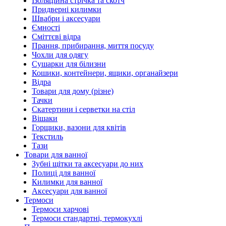
Ізоляційна стрічка та скотч
Придверні килимки
Швабри і аксесуари
Ємності
Сміттєві відра
Прання, прибирання, миття посуду
Чохли для одягу
Сушарки для білизни
Кошики, контейнери, ящики, органайзери
Відра
Товари для дому (різне)
Тачки
Скатертини і серветки на стіл
Вішаки
Горщики, вазони для квітів
Текстиль
Тази
Товари для ванної
Зубні щітки та аксесуари до них
Полиці для ванної
Килимки для ванної
Аксесуари для ванної
Термоси
Термоси харчові
Термоси стандартні, термокухлі