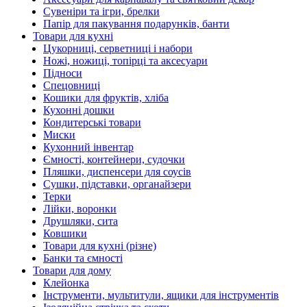
Сувеніри та ігри, брелки
Папір для пакування подарунків, банти
Товари для кухні
Цукорниці, серветниці і набори
Ножі, ножиці, топірці та аксесуари
Підноси
Спецовниці
Кошики для фруктів, хліба
Кухонні дошки
Кондитерські товари
Миски
Кухонний інвентар
Ємності, контейнери, судочки
Пляшки, диспенсери для соусів
Сушки, підставки, органайзери
Терки
Лійки, воронки
Друшляки, сита
Ковшики
Товари для кухні (різне)
Банки та ємності
Товари для дому
Клейонка
Інструменти, мультитули, ящики для інструментів