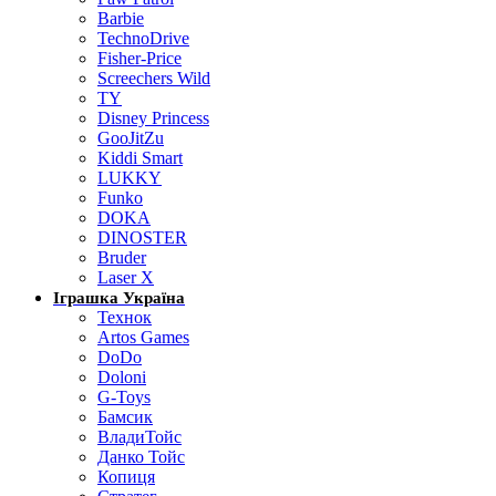
Barbie
TechnoDrive
Fisher-Price
Screechers Wild
TY
Disney Princess
GooJitZu
Kiddi Smart
LUKKY
Funko
DOKA
DINOSTER
Bruder
Laser X
Іграшка Україна
Технок
Artos Games
DoDo
Doloni
G-Toys
Бамсик
ВладиТойс
Данко Тойс
Копиця