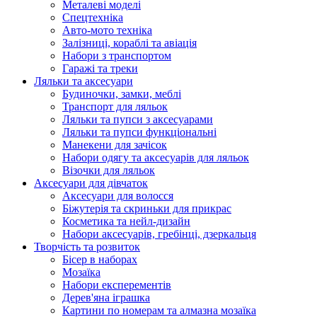
Металеві моделі
Спецтехніка
Авто-мото техніка
Залізниці, кораблі та авіація
Набори з транспортом
Гаражі та треки
Ляльки та аксесуари
Будиночки, замки, меблі
Транспорт для ляльок
Ляльки та пупси з аксесуарами
Ляльки та пупси функціональні
Манекени для зачісок
Набори одягу та аксесуарів для ляльок
Візочки для ляльок
Аксесуари для дівчаток
Аксесуари для волосся
Біжутерія та скриньки для прикрас
Косметика та нейл-дизайн
Набори аксесуарів, гребінці, дзеркальця
Творчість та розвиток
Бісер в наборах
Мозаїка
Набори експерементів
Дерев'яна іграшка
Картини по номерам та алмазна мозаїка