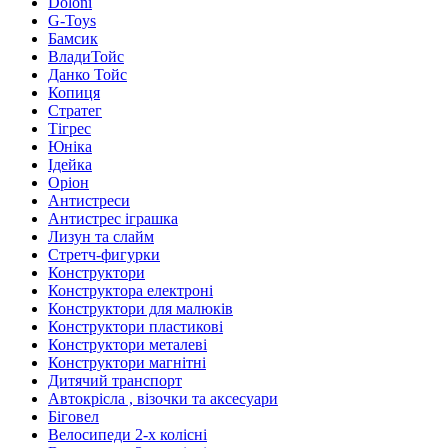
Doloni
G-Toys
Бамсик
ВладиТойс
Данко Тойс
Копиця
Стратег
Тігрес
Юніка
Ідейка
Оріон
Антистреси
Антистрес іграшка
Лизун та слайм
Стретч-фигурки
Конструктори
Конструктора електроні
Конструктори для малюків
Конструктори пластикові
Конструктори металеві
Конструктори магнітні
Дитячий транспорт
Автокрісла , візочки та аксесуари
Біговел
Велосипеди 2-х колісні