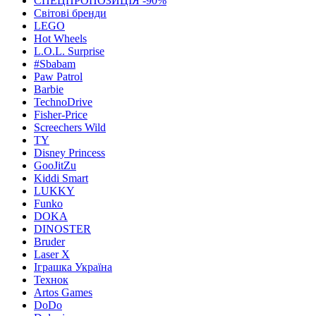
СПЕЦПРОПОЗИЦІЯ -90%
Світові бренди
LEGO
Hot Wheels
L.O.L. Surprise
#Sbabam
Paw Patrol
Barbie
TechnoDrive
Fisher-Price
Screechers Wild
TY
Disney Princess
GooJitZu
Kiddi Smart
LUKKY
Funko
DOKA
DINOSTER
Bruder
Laser X
Іграшка Україна
Технок
Artos Games
DoDo