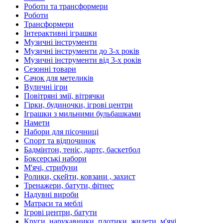
Роботи та трансформери
Роботи
Трансформери
Інтерактивні іграшки
Музичні інструменти
Музичні інструменти до 3-х років
Музичні інструменти від 3-х років
Сезонні товари
Сачок для метеликів
Вуличні ігри
Повітряні змії, вітрячки
Гірки, будиночки, ігрові центри
Іграшки з мильними бульбашками
Намети
Набори для пісочниці
Спорт та відпочинок
Бадмінтон, теніс, дартс, баскетбол
Боксерські набори
М'ячі, стрибуни
Ролики, скейти, ковзани , захист
Тренажери, батути, фітнес
Надувні вироби
Матраси та меблі
Ігрові центри, батути
Круги, нарукавники, плотики, жилети, м'ячі