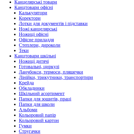
Канцелярські товари
Канцтовари офісні
Калькулятори
Коректори
Лотки для документів і підставки
Ножі канцелярські
Ножиці офісні
Офісне приладдя
Степлери, дироколи
Теки
Канцтовари шкільні
Ножиці дитячі
Готовальні, циркулі
Ланчбокси, термоси, пляшечки
Лінійки, трикутники, транспортири
Крейда
Обкладинки
Шкільний асортимент
Папки для зошитів, праці
Папки для школи
Альбоми
Кольоровий папір
Кольоровий картон
Гумки
Стругачки