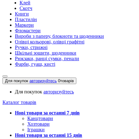
Клей
Скотч
Книги
Пластилін
Маркери
Фломастери
Вироби з паперу, блокноти та щоденники
Олівці кольорові, олівці графітні
Ручки, стрижні
Шкільні зошити, щоденники
Рюкзаки, ранці сумки, пенали
Фарби, гуаш, кисті
Для покупок
авторизуйтесь
0
товарів
Для покупок
авторизуйтесь
Каталог товарів
Нові товари за останнi 7 днiв
Канцтовари
Хозтовари
Іграшки
Нові товари за останнi 15 днiв