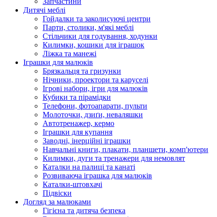
Запчастини
Дитячі меблі
Гойдалки та заколисуючі центри
Парти, столики, м'які меблі
Стільчики для годування, ходунки
Килимки, кошики для іграшок
Ліжка та манежі
Іграшки для малюків
Брязкальця та гризунки
Нічники, проектори та каруселі
Ігрові набори, ігри для малюків
Кубики та пірамідки
Телефони, фотоапарати, пульти
Молоточки, дзиґи, неваляшки
Автотренажер, кермо
Іграшки для купання
Заводні, інерційні іграшки
Навчальні книги, плакати, планшети, комп'ютери
Килимки, дуги та тренажери для немовлят
Каталки на палиці та канаті
Розвиваюча іграшка для малюків
Каталки-штовхачі
Підвіски
Догляд за малюками
Гігієна та дитяча безпека