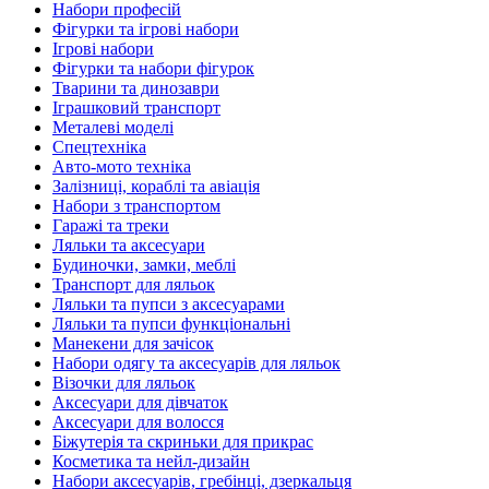
Набори професій
Фігурки та ігрові набори
Ігрові набори
Фігурки та набори фігурок
Тварини та динозаври
Іграшковий транспорт
Металеві моделі
Спецтехніка
Авто-мото техніка
Залізниці, кораблі та авіація
Набори з транспортом
Гаражі та треки
Ляльки та аксесуари
Будиночки, замки, меблі
Транспорт для ляльок
Ляльки та пупси з аксесуарами
Ляльки та пупси функціональні
Манекени для зачісок
Набори одягу та аксесуарів для ляльок
Візочки для ляльок
Аксесуари для дівчаток
Аксесуари для волосся
Біжутерія та скриньки для прикрас
Косметика та нейл-дизайн
Набори аксесуарів, гребінці, дзеркальця