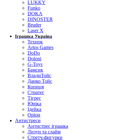
LUKKY
Funko
DOKA
DINOSTER
Bruder
Laser X
Іграшка Україна
Технок
Artos Games
DoDo
Doloni
G-Toys
Бамсик
ВладиТойс
Данко Тойс
Копиця
Стратег
Тігрес
Юніка
Ідейка
Оріон
Антистреси
Антистрес іграшка
Лизун та слайм
Стретч-фигурки