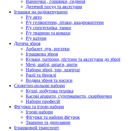
Ванночки , горщики, сидіння
Дитячий посуд та аксесуари
Іграшки на радіокеруванні
Р/у авто
Р/у гелікоптери, літаки, квадрокоптери
Р/у спецтехніка, танки
Р/у тварини та комахи
Р/у катери
Дитяча зброя
Арбалет, лук, рогатки
Іграшкова зброя
Кульки, патрони, пістони та аксесуари до зброї
Мечі, шаблі, шпаги, щити
Набори зброї, тир, лазертаг
Рації та біноклі
Водяна зброя та насоси
Сюжетно-рольові набори
Кухні, побутова техніка
Касові апарати, супермаркети, скарбнички
Набори професій
Фігурки та ігрові набори
Ігрові набори
Фігурки та набори фігурок
Тварини та динозаври
Іграшковий транспорт