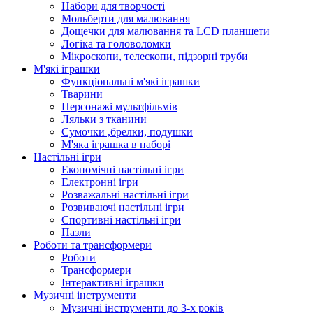
Набори для творчості
Мольберти для малювання
Дощечки для малювання та LCD планшети
Логіка та головоломки
Мікроскопи, телескопи, підзорні труби
М'які іграшки
Функціональні м'які іграшки
Тварини
Персонажі мультфільмів
Ляльки з тканини
Сумочки ,брелки, подушки
М'яка іграшка в наборі
Настільні ігри
Економічні настільні ігри
Електронні ігри
Розважальні настільні ігри
Розвиваючі настільні ігри
Спортивні настільні ігри
Пазли
Роботи та трансформери
Роботи
Трансформери
Інтерактивні іграшки
Музичні інструменти
Музичні інструменти до 3-х років