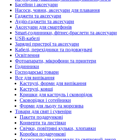
Басейни і аксесуари
Насоси, човни, аксесуари для плавання
Гаджети та аксесуари
Аудіо-гаджети та аксесуари
Аксесуари для смартфонів
Smart-годинники, фітнес-браслети та аксесуари
USB-кабелі
Зарядні пристрої та аксесуари
Кабелі, перехідники та подовжувачі
Освітлення
Фотоапарати, мікрофони та принтери
Годинники
Господарські товари
Все для випікання
Каструлі, форми для випікання
Каструлі, ковші
Кришки для каструль і сковорідок
Сковорідки і сотейники
Форми для льоду та морозива
Товари для свят і сувеніри
Пакети подарункові
Конверти та листівки
Свічки, повітряні кульки, хлопавки
Коробки подарункові
Аксесуари для карнавалу та святковий декор