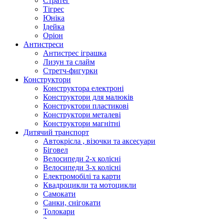
Стратег
Тігрес
Юніка
Ідейка
Оріон
Антистреси
Антистрес іграшка
Лизун та слайм
Стретч-фигурки
Конструктори
Конструктора електроні
Конструктори для малюків
Конструктори пластикові
Конструктори металеві
Конструктори магнітні
Дитячий транспорт
Автокрісла , візочки та аксесуари
Біговел
Велосипеди 2-х колісні
Велосипеди 3-х колісні
Електромобілі та карти
Квадроцикли та мотоцикли
Самокати
Санки, снігокати
Толокари