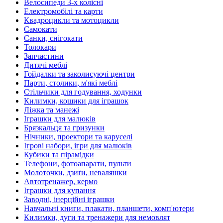
Велосипеди 3-х колісні
Електромобілі та карти
Квадроцикли та мотоцикли
Самокати
Санки, снігокати
Толокари
Запчастини
Дитячі меблі
Гойдалки та заколисуючі центри
Парти, столики, м'які меблі
Стільчики для годування, ходунки
Килимки, кошики для іграшок
Ліжка та манежі
Іграшки для малюків
Брязкальця та гризунки
Нічники, проектори та каруселі
Ігрові набори, ігри для малюків
Кубики та пірамідки
Телефони, фотоапарати, пульти
Молоточки, дзиґи, неваляшки
Автотренажер, кермо
Іграшки для купання
Заводні, інерційні іграшки
Навчальні книги, плакати, планшети, комп'ютери
Килимки, дуги та тренажери для немовлят