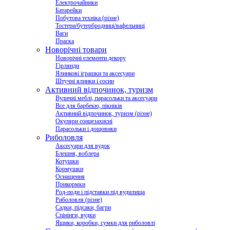
Електрочайники
Батарейки
Побутова техніка (різне)
Тостери/бутербродниці/вафельниці
Ваги
Праска
Новорічні товари
Новорічні елементи декору
Гірлянди
Ялинкові іграшки та аксесуари
Штучні ялинки і сосни
Активний відпочинок, туризм
Вуличні меблі, парасольки та аксесуари
Все для барбекю, пікніків
Активний відпочинок, туризм (різне)
Окуляри сонцезахисні
Парасольки і дощовики
Риболовля
Аксесуари для вудок
Блешня, воблера
Котушки
Кормушки
Оснащення
Прикормки
Род-поди і підставки під вудилища
Риболовля (різне)
Садки, підсаки, багри
Спінінги, вудки
Ящики, коробки, сумки для риболовлі