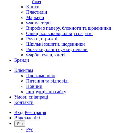
Скотч
Книги
Пластилін
Маркери
Фломастери
Вироби з паперу, блокноти та щоденники
Олівці кольорові, олівці графітні
Ручки, стрижні
Шкільні зошити, щоденники
Рюкзаки, ранці сумки, пенали
Фарби, гуаш, кисті
Бренди
Клієнтам
Про компанію
Питання та відповіді
Новини
Інструкція по сайту
Умови співпраці
Контакти
Вхід
Реєстрація
Відкладені
0
Укр
Рус