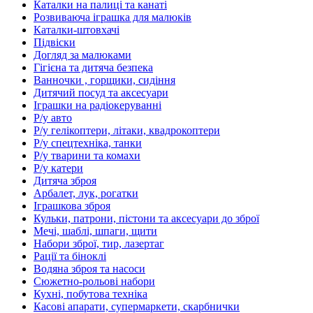
Каталки на палиці та канаті
Розвиваюча іграшка для малюків
Каталки-штовхачі
Підвіски
Догляд за малюками
Гігієна та дитяча безпека
Ванночки , горщики, сидіння
Дитячий посуд та аксесуари
Іграшки на радіокеруванні
Р/у авто
Р/у гелікоптери, літаки, квадрокоптери
Р/у спецтехніка, танки
Р/у тварини та комахи
Р/у катери
Дитяча зброя
Арбалет, лук, рогатки
Іграшкова зброя
Кульки, патрони, пістони та аксесуари до зброї
Мечі, шаблі, шпаги, щити
Набори зброї, тир, лазертаг
Рації та біноклі
Водяна зброя та насоси
Сюжетно-рольові набори
Кухні, побутова техніка
Касові апарати, супермаркети, скарбнички