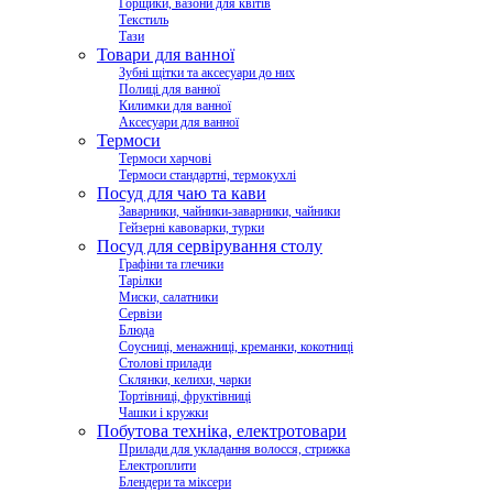
Горщики, вазони для квітів
Текстиль
Тази
Товари для ванної
Зубні щітки та аксесуари до них
Полиці для ванної
Килимки для ванної
Аксесуари для ванної
Термоси
Термоси харчові
Термоси стандартні, термокухлі
Посуд для чаю та кави
Заварники, чайники-заварники, чайники
Гейзерні кавоварки, турки
Посуд для сервірування столу
Графіни та глечики
Тарілки
Миски, салатники
Сервізи
Блюда
Соусниці, менажниці, креманки, кокотниці
Столові прилади
Склянки, келихи, чарки
Тортівниці, фруктівниці
Чашки і кружки
Побутова техніка, електротовари
Прилади для укладання волосся, стрижка
Електроплити
Блендери та міксери