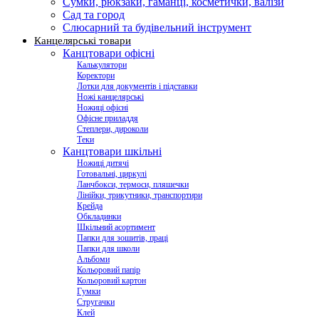
Сумки, рюкзаки, гаманці, косметички, валізи
Сад та город
Слюсарний та будівельний інструмент
Канцелярські товари
Канцтовари офісні
Калькулятори
Коректори
Лотки для документів і підставки
Ножі канцелярські
Ножиці офісні
Офісне приладдя
Степлери, дироколи
Теки
Канцтовари шкільні
Ножиці дитячі
Готовальні, циркулі
Ланчбокси, термоси, пляшечки
Лінійки, трикутники, транспортири
Крейда
Обкладинки
Шкільний асортимент
Папки для зошитів, праці
Папки для школи
Альбоми
Кольоровий папір
Кольоровий картон
Гумки
Стругачки
Клей