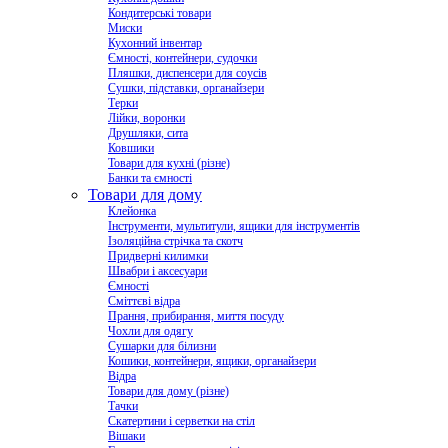
Кондитерські товари
Миски
Кухонний інвентар
Ємності, контейнери, судочки
Пляшки, диспенсери для соусів
Сушки, підставки, органайзери
Терки
Лійки, воронки
Друшляки, сита
Ковшики
Товари для кухні (різне)
Банки та ємності
Товари для дому
Клейонка
Інструменти, мультитули, ящики для інструментів
Ізоляційна стрічка та скотч
Придверні килимки
Швабри і аксесуари
Ємності
Сміттєві відра
Прання, прибирання, миття посуду
Чохли для одягу
Сушарки для білизни
Кошики, контейнери, ящики, органайзери
Відра
Товари для дому (різне)
Тачки
Скатертини і серветки на стіл
Вішаки