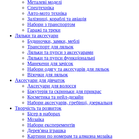
Металеві моделі
Спецтехніка
Авто-мото техніка
Залізниці, кораблі та авіація
Набори з транспортом
Гаражі та треки
Ляльки та аксесуари
Будиночки, замки, меблі
Транспорт для ляльок
Ляльки та пупси з аксесуарами
Ляльки та пупси функціональні
Манекени для зачісок
Набори одягу та аксесуарів для ляльок
Візочки для ляльок
Аксесуари для дівчаток
Аксесуари для волосся
Біжутерія та скриньки для прикрас
Косметика та нейл-дизайн
Набори аксесуарів, гребінці, дзеркальця
Творчість та розвиток
Бісер в наборах
Мозаїка
Набори експерементів
Дерев'яна іграшка
Картини по номерам та алмазна мозаїка