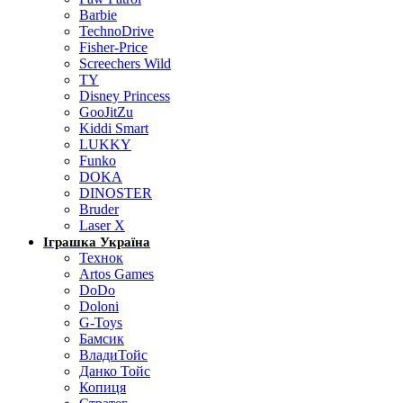
Barbie
TechnoDrive
Fisher-Price
Screechers Wild
TY
Disney Princess
GooJitZu
Kiddi Smart
LUKKY
Funko
DOKA
DINOSTER
Bruder
Laser X
Іграшка Україна
Технок
Artos Games
DoDo
Doloni
G-Toys
Бамсик
ВладиТойс
Данко Тойс
Копиця