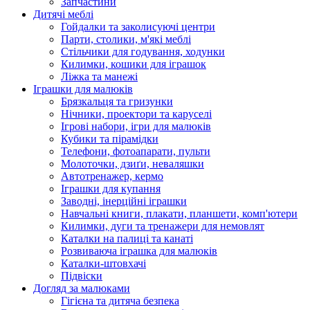
Запчастини
Дитячі меблі
Гойдалки та заколисуючі центри
Парти, столики, м'які меблі
Стільчики для годування, ходунки
Килимки, кошики для іграшок
Ліжка та манежі
Іграшки для малюків
Брязкальця та гризунки
Нічники, проектори та каруселі
Ігрові набори, ігри для малюків
Кубики та пірамідки
Телефони, фотоапарати, пульти
Молоточки, дзиґи, неваляшки
Автотренажер, кермо
Іграшки для купання
Заводні, інерційні іграшки
Навчальні книги, плакати, планшети, комп'ютери
Килимки, дуги та тренажери для немовлят
Каталки на палиці та канаті
Розвиваюча іграшка для малюків
Каталки-штовхачі
Підвіски
Догляд за малюками
Гігієна та дитяча безпека