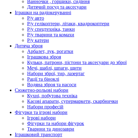
Ванночки , горщики, сидіння
Дитячий посуд та аксесуари
Іграшки на радіокеруванні
Р/у авто
Р/у гелікоптери, літаки, квадрокоптери
Р/у спецтехніка, танки
Р/у тварини та комахи
Р/у катери
Дитяча зброя
Арбалет, лук, рогатки
Іграшкова зброя
Кульки, патрони, пістони та аксесуари до зброї
Мечі, шаблі, шпаги, щити
Набори зброї, тир, лазертаг
Рації та біноклі
Водяна зброя та насоси
Сюжетно-рольові набори
Кухні, побутова техніка
Касові апарати, супермаркети, скарбнички
Набори професій
Фігурки та ігрові набори
Ігрові набори
Фігурки та набори фігурок
Тварини та динозаври
Іграшковий транспорт