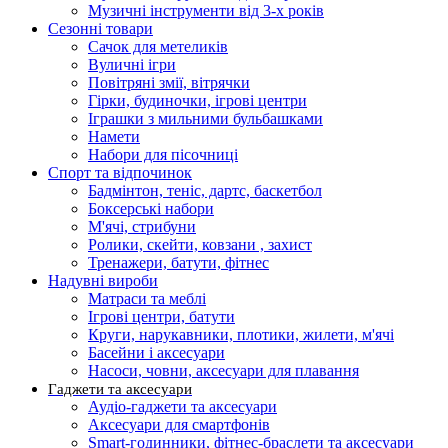
Музичні інструменти від 3-х років
Сезонні товари
Сачок для метеликів
Вуличні ігри
Повітряні змії, вітрячки
Гірки, будиночки, ігрові центри
Іграшки з мильними бульбашками
Намети
Набори для пісочниці
Спорт та відпочинок
Бадмінтон, теніс, дартс, баскетбол
Боксерські набори
М'ячі, стрибуни
Ролики, скейти, ковзани , захист
Тренажери, батути, фітнес
Надувні вироби
Матраси та меблі
Ігрові центри, батути
Круги, нарукавники, плотики, жилети, м'ячі
Басейни і аксесуари
Насоси, човни, аксесуари для плавання
Гаджети та аксесуари
Аудіо-гаджети та аксесуари
Аксесуари для смартфонів
Smart-годинники, фітнес-браслети та аксесуари