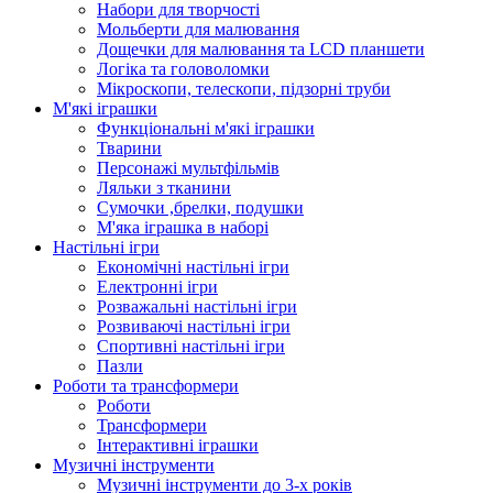
Набори для творчості
Мольберти для малювання
Дощечки для малювання та LCD планшети
Логіка та головоломки
Мікроскопи, телескопи, підзорні труби
М'які іграшки
Функціональні м'які іграшки
Тварини
Персонажі мультфільмів
Ляльки з тканини
Сумочки ,брелки, подушки
М'яка іграшка в наборі
Настільні ігри
Економічні настільні ігри
Електронні ігри
Розважальні настільні ігри
Розвиваючі настільні ігри
Спортивні настільні ігри
Пазли
Роботи та трансформери
Роботи
Трансформери
Інтерактивні іграшки
Музичні інструменти
Музичні інструменти до 3-х років