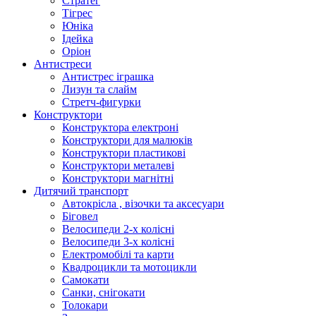
Стратег
Тігрес
Юніка
Ідейка
Оріон
Антистреси
Антистрес іграшка
Лизун та слайм
Стретч-фигурки
Конструктори
Конструктора електроні
Конструктори для малюків
Конструктори пластикові
Конструктори металеві
Конструктори магнітні
Дитячий транспорт
Автокрісла , візочки та аксесуари
Біговел
Велосипеди 2-х колісні
Велосипеди 3-х колісні
Електромобілі та карти
Квадроцикли та мотоцикли
Самокати
Санки, снігокати
Толокари