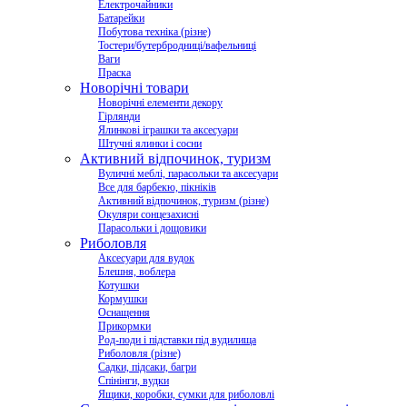
Електрочайники
Батарейки
Побутова техніка (різне)
Тостери/бутербродниці/вафельниці
Ваги
Праска
Новорічні товари
Новорічні елементи декору
Гірлянди
Ялинкові іграшки та аксесуари
Штучні ялинки і сосни
Активний відпочинок, туризм
Вуличні меблі, парасольки та аксесуари
Все для барбекю, пікніків
Активний відпочинок, туризм (різне)
Окуляри сонцезахисні
Парасольки і дощовики
Риболовля
Аксесуари для вудок
Блешня, воблера
Котушки
Кормушки
Оснащення
Прикормки
Род-поди і підставки під вудилища
Риболовля (різне)
Садки, підсаки, багри
Спінінги, вудки
Ящики, коробки, сумки для риболовлі