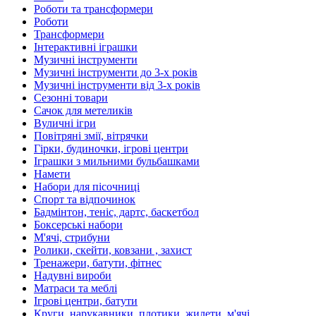
Роботи та трансформери
Роботи
Трансформери
Інтерактивні іграшки
Музичні інструменти
Музичні інструменти до 3-х років
Музичні інструменти від 3-х років
Сезонні товари
Сачок для метеликів
Вуличні ігри
Повітряні змії, вітрячки
Гірки, будиночки, ігрові центри
Іграшки з мильними бульбашками
Намети
Набори для пісочниці
Спорт та відпочинок
Бадмінтон, теніс, дартс, баскетбол
Боксерські набори
М'ячі, стрибуни
Ролики, скейти, ковзани , захист
Тренажери, батути, фітнес
Надувні вироби
Матраси та меблі
Ігрові центри, батути
Круги, нарукавники, плотики, жилети, м'ячі