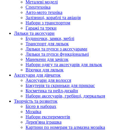
Металеві моделі
Спецтехніка
Авто-мото техніка
Залізниці, кораблі та авіація
Набори з транспортом
Гаражі та треки
Ляльки та аксесуари
Будиночки, замки, меблі
Транспорт для ляльок
Ляльки та пупси з аксесуарами
Ляльки та пупси функціональні
Манекени для зачісок
Набори одягу та аксесуарів для ляльок
Візочки для ляльок
Аксесуари для дівчаток
Аксесуари для волосся
Біжутерія та скриньки для прикрас
Косметика та нейл-дизайн
Набори аксесуарів, гребінці, дзеркальця
Творчість та розвиток
Бісер в наборах
Мозаїка
Набори експерементів
Дерев'яна іграшка
Картини по номерам та алмазна мозаїка