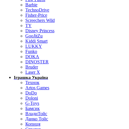
Barbie
TechnoDrive
Fisher-Price
Screechers Wild
TY
Disney Princess
GooJitZu
Kiddi Smart
LUKKY
Funko
DOKA
DINOSTER
Bruder
Laser X
Іграшка Україна
Технок
Artos Games
DoDo
Doloni
G-Toys
Бамсик
ВладиТойс
Данко Тойс
Копиця