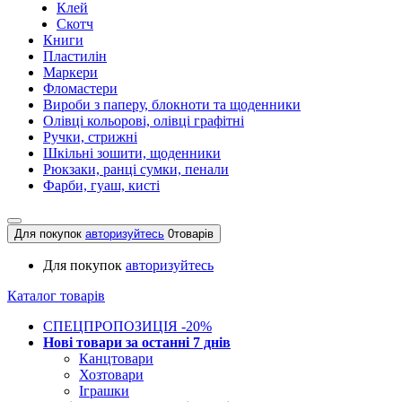
Клей
Скотч
Книги
Пластилін
Маркери
Фломастери
Вироби з паперу, блокноти та щоденники
Олівці кольорові, олівці графітні
Ручки, стрижні
Шкільні зошити, щоденники
Рюкзаки, ранці сумки, пенали
Фарби, гуаш, кисті
Для покупок
авторизуйтесь
0
товарів
Для покупок
авторизуйтесь
Каталог товарів
СПЕЦПРОПОЗИЦІЯ -20%
Нові товари за останнi 7 днiв
Канцтовари
Хозтовари
Іграшки