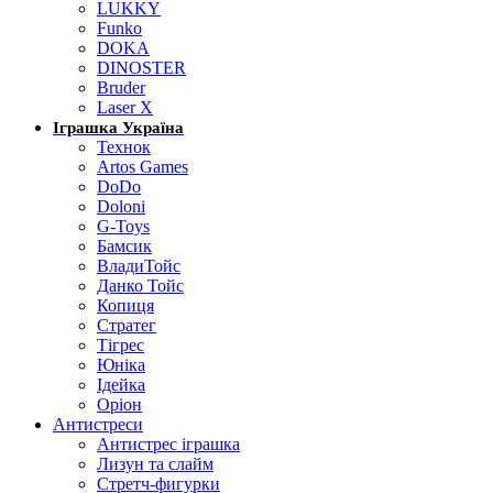
LUKKY
Funko
DOKA
DINOSTER
Bruder
Laser X
Іграшка Україна
Технок
Artos Games
DoDo
Doloni
G-Toys
Бамсик
ВладиТойс
Данко Тойс
Копиця
Стратег
Тігрес
Юніка
Ідейка
Оріон
Антистреси
Антистрес іграшка
Лизун та слайм
Стретч-фигурки