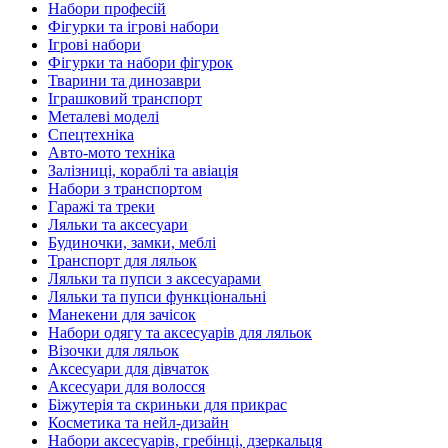
Набори професій
Фігурки та ігрові набори
Ігрові набори
Фігурки та набори фігурок
Тварини та динозаври
Іграшковий транспорт
Металеві моделі
Спецтехніка
Авто-мото техніка
Залізниці, кораблі та авіація
Набори з транспортом
Гаражі та треки
Ляльки та аксесуари
Будиночки, замки, меблі
Транспорт для ляльок
Ляльки та пупси з аксесуарами
Ляльки та пупси функціональні
Манекени для зачісок
Набори одягу та аксесуарів для ляльок
Візочки для ляльок
Аксесуари для дівчаток
Аксесуари для волосся
Біжутерія та скриньки для прикрас
Косметика та нейл-дизайн
Набори аксесуарів, гребінці, дзеркальця