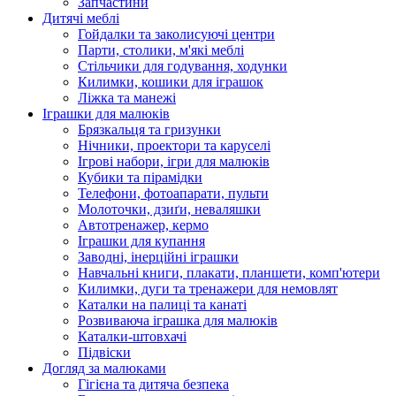
Запчастини
Дитячі меблі
Гойдалки та заколисуючі центри
Парти, столики, м'які меблі
Стільчики для годування, ходунки
Килимки, кошики для іграшок
Ліжка та манежі
Іграшки для малюків
Брязкальця та гризунки
Нічники, проектори та каруселі
Ігрові набори, ігри для малюків
Кубики та пірамідки
Телефони, фотоапарати, пульти
Молоточки, дзиґи, неваляшки
Автотренажер, кермо
Іграшки для купання
Заводні, інерційні іграшки
Навчальні книги, плакати, планшети, комп'ютери
Килимки, дуги та тренажери для немовлят
Каталки на палиці та канаті
Розвиваюча іграшка для малюків
Каталки-штовхачі
Підвіски
Догляд за малюками
Гігієна та дитяча безпека