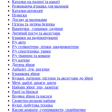
Каталки на палиці та канаті
Розвиваюча іграшка для малюків
Каталки-штовхачі
Підвіски
Догляд за малюками
Гігієна та дитяча безпека
Ванночки , горщики, сидіння
Дитячий посуд та аксесуари
Іграшки на радіокеруванні
Р/у авто
Р/у гелікоптери, літаки, квадрокоптери
Р/у спецтехніка, танки
Р/у тварини та комахи
Р/у катери
Дитяча зброя
Арбалет, лук, рогатки
Іграшкова зброя
Кульки, патрони, пістони та аксесуари до зброї
Мечі, шаблі, шпаги, щити
Набори зброї, тир, лазертаг
Рації та біноклі
Водяна зброя та насоси
Сюжетно-рольові набори
Кухні, побутова техніка
Касові апарати, супермаркети, скарбнички