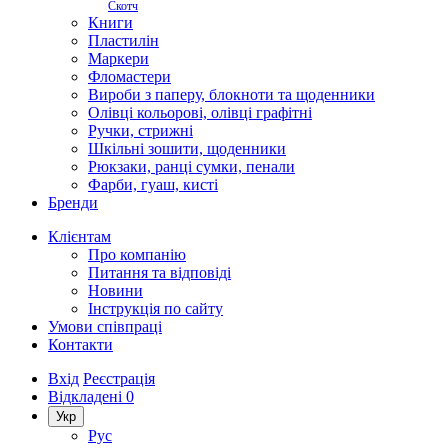
Скотч
Книги
Пластилін
Маркери
Фломастери
Вироби з паперу, блокноти та щоденники
Олівці кольорові, олівці графітні
Ручки, стрижні
Шкільні зошити, щоденники
Рюкзаки, ранці сумки, пенали
Фарби, гуаш, кисті
Бренди
Клієнтам
Про компанію
Питання та відповіді
Новини
Інструкція по сайту
Умови співпраці
Контакти
Вхід
Реєстрація
Відкладені
0
Укр
Рус