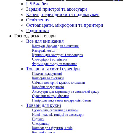
USB-кабелі
Зарядні пристрої та аксесуари
Кабелі, перехідники та подовжувачі
Освітлення
Фотоапарати, мікрофони та принтери
Годинники
Господарські товари
Все для випікання
Каструлі, форми для випікання
Каструлі, ковші
Кришки для каструль і сковорідок
Сковорідки і сотейники
Форми для льоду та морозива
Товари для свят і сувеніри
Пакети подарункові
Конверти та листівки
Свічки, повітряні кульки, хлопавки
Коробки подарункові
Аксесуари для карнавалу та святковий декор
Сувеніри та ігри, брелки
Папір для пакування подарунків, банти
Товари для кухні
Цукорниці, серветниці і набори
Ножі, ножиці, топірці та аксесуари
Підноси
Спецовниці
Кошики для фруктів, хліба
Кухонні дошки