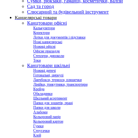
Сумки, рюкзаки, гаманці, косметички, валізи
Сад та город
Слюсарний та будівельний інструмент
Канцелярські товари
Канцтовари офісні
Калькулятори
Коректори
Лотки для документів і підставки
Ножі канцелярські
Ножиці офісні
Офісне приладдя
Степлери, дироколи
Теки
Канцтовари шкільні
Ножиці дитячі
Готовальні, циркулі
Ланчбокси, термоси, пляшечки
Лінійки, трикутники, транспортири
Крейда
Обкладинки
Шкільний асортимент
Папки для зошитів, праці
Папки для школи
Альбоми
Кольоровий папір
Кольоровий картон
Гумки
Стругачки
Клей