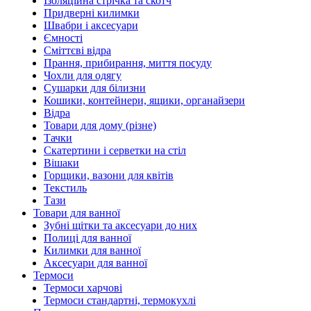
Ізоляційна стрічка та скотч
Придверні килимки
Швабри і аксесуари
Ємності
Сміттєві відра
Прання, прибирання, миття посуду
Чохли для одягу
Сушарки для білизни
Кошики, контейнери, ящики, органайзери
Відра
Товари для дому (різне)
Тачки
Скатертини і серветки на стіл
Вішаки
Горщики, вазони для квітів
Текстиль
Тази
Товари для ванної
Зубні щітки та аксесуари до них
Полиці для ванної
Килимки для ванної
Аксесуари для ванної
Термоси
Термоси харчові
Термоси стандартні, термокухлі