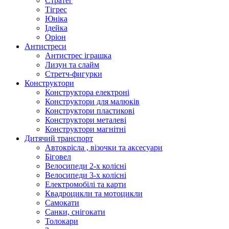
Стратег
Тігрес
Юніка
Ідейка
Оріон
Антистреси
Антистрес іграшка
Лизун та слайм
Стретч-фигурки
Конструктори
Конструктора електроні
Конструктори для малюків
Конструктори пластикові
Конструктори металеві
Конструктори магнітні
Дитячий транспорт
Автокрісла , візочки та аксесуари
Біговел
Велосипеди 2-х колісні
Велосипеди 3-х колісні
Електромобілі та карти
Квадроцикли та мотоцикли
Самокати
Санки, снігокати
Толокари