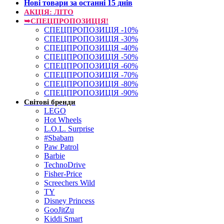
Нові товари за останнi 15 днiв
АКЦІЯ: ЛІТО
➥СПЕЦПРОПОЗИЦІЯ!
СПЕЦПРОПОЗИЦІЯ -10%
СПЕЦПРОПОЗИЦІЯ -30%
СПЕЦПРОПОЗИЦІЯ -40%
СПЕЦПРОПОЗИЦІЯ -50%
СПЕЦПРОПОЗИЦІЯ -60%
СПЕЦПРОПОЗИЦІЯ -70%
СПЕЦПРОПОЗИЦІЯ -80%
СПЕЦПРОПОЗИЦІЯ -90%
Світові бренди
LEGO
Hot Wheels
L.O.L. Surprise
#Sbabam
Paw Patrol
Barbie
TechnoDrive
Fisher-Price
Screechers Wild
TY
Disney Princess
GooJitZu
Kiddi Smart