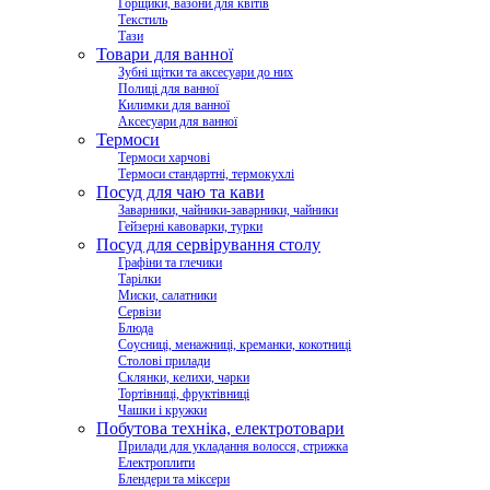
Горщики, вазони для квітів
Текстиль
Тази
Товари для ванної
Зубні щітки та аксесуари до них
Полиці для ванної
Килимки для ванної
Аксесуари для ванної
Термоси
Термоси харчові
Термоси стандартні, термокухлі
Посуд для чаю та кави
Заварники, чайники-заварники, чайники
Гейзерні кавоварки, турки
Посуд для сервірування столу
Графіни та глечики
Тарілки
Миски, салатники
Сервізи
Блюда
Соусниці, менажниці, креманки, кокотниці
Столові прилади
Склянки, келихи, чарки
Тортівниці, фруктівниці
Чашки і кружки
Побутова техніка, електротовари
Прилади для укладання волосся, стрижка
Електроплити
Блендери та міксери