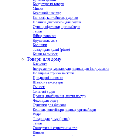
Кондитерські товари
Миски
Кухонний інвентар
Ємності, контейнери, судочки
Пляшки, диспенсери для соусів
Сушки, підставки, органайзери
Терки
Лійки, воронки
Друшляки, сита
Ковшики
Товари для кухні (різне)
Банки та ємності
Товари для дому
Клейонка
Інструменти, мультитули, ящики для інструментів
Ізоляційна стрічка та скотч
Придверні килимки
Швабри і аксесуари
Ємності
Сміттєві відра
Прання, прибирання, миття посуду
Чохли для одягу
Сушарки для білизни
Кошики, контейнери, ящики, органайзери
Відра
Товари для дому (різне)
Тачки
Скатертини і серветки на стіл
Вішаки