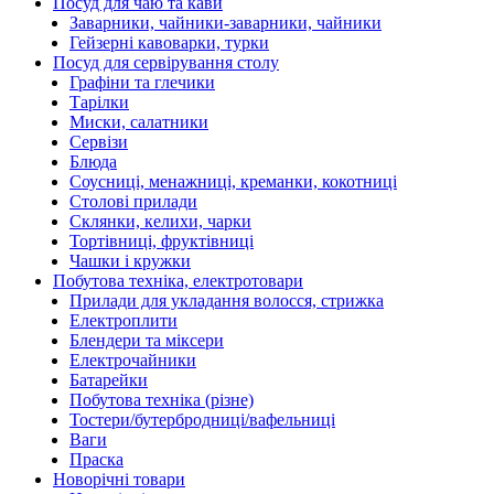
Посуд для чаю та кави
Заварники, чайники-заварники, чайники
Гейзерні кавоварки, турки
Посуд для сервірування столу
Графіни та глечики
Тарілки
Миски, салатники
Сервізи
Блюда
Соусниці, менажниці, креманки, кокотниці
Столові прилади
Склянки, келихи, чарки
Тортівниці, фруктівниці
Чашки і кружки
Побутова техніка, електротовари
Прилади для укладання волосся, стрижка
Електроплити
Блендери та міксери
Електрочайники
Батарейки
Побутова техніка (різне)
Тостери/бутербродниці/вафельниці
Ваги
Праска
Новорічні товари