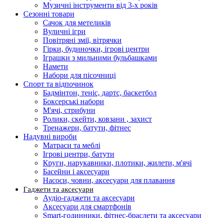
Музичні інструменти від 3-х років
Сезонні товари
Сачок для метеликів
Вуличні ігри
Повітряні змії, вітрячки
Гірки, будиночки, ігрові центри
Іграшки з мильними бульбашками
Намети
Набори для пісочниці
Спорт та відпочинок
Бадмінтон, теніс, дартс, баскетбол
Боксерські набори
М'ячі, стрибуни
Ролики, скейти, ковзани , захист
Тренажери, батути, фітнес
Надувні вироби
Матраси та меблі
Ігрові центри, батути
Круги, нарукавники, плотики, жилети, м'ячі
Басейни і аксесуари
Насоси, човни, аксесуари для плавання
Гаджети та аксесуари
Аудіо-гаджети та аксесуари
Аксесуари для смартфонів
Smart-годинники, фітнес-браслети та аксесуари