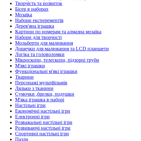
Творчість та розвиток
Бісер в наборах
Мозаїка
Набори експерементів
Дерев'яна іграшка
Картини по номерам та алмазна мозаїка
Набори для творчості
Мольберти для малювання
Дощечки для малювання та LCD планшети
Логіка та головоломки
Мікроскопи, телескопи, підзорні труби
М'які іграшки
Функціональні м'які іграшки
Тварини
Персонажі мультфільмів
Ляльки з тканини
Сумочки ,брелки, подушки
М'яка іграшка в наборі
Настільні ігри
Економічні настільні ігри
Електронні ігри
Розважальні настільні ігри
Розвиваючі настільні ігри
Спортивні настільні ігри
Пазли