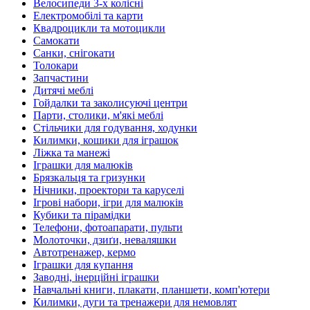
Велосипеди 3-х колісні
Електромобілі та карти
Квадроцикли та мотоцикли
Самокати
Санки, снігокати
Толокари
Запчастини
Дитячі меблі
Гойдалки та заколисуючі центри
Парти, столики, м'які меблі
Стільчики для годування, ходунки
Килимки, кошики для іграшок
Ліжка та манежі
Іграшки для малюків
Брязкальця та гризунки
Нічники, проектори та каруселі
Ігрові набори, ігри для малюків
Кубики та пірамідки
Телефони, фотоапарати, пульти
Молоточки, дзиґи, неваляшки
Автотренажер, кермо
Іграшки для купання
Заводні, інерційні іграшки
Навчальні книги, плакати, планшети, комп'ютери
Килимки, дуги та тренажери для немовлят