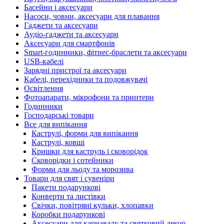
Басейни і аксесуари
Насоси, човни, аксесуари для плавання
Гаджети та аксесуари
Аудіо-гаджети та аксесуари
Аксесуари для смартфонів
Smart-годинники, фітнес-браслети та аксесуари
USB-кабелі
Зарядні пристрої та аксесуари
Кабелі, перехідники та подовжувачі
Освітлення
Фотоапарати, мікрофони та принтери
Годинники
Господарські товари
Все для випікання
Каструлі, форми для випікання
Каструлі, ковші
Кришки для каструль і сковорідок
Сковорідки і сотейники
Форми для льоду та морозива
Товари для свят і сувеніри
Пакети подарункові
Конверти та листівки
Свічки, повітряні кульки, хлопавки
Коробки подарункові
Аксесуари для карнавалу та святковий декор