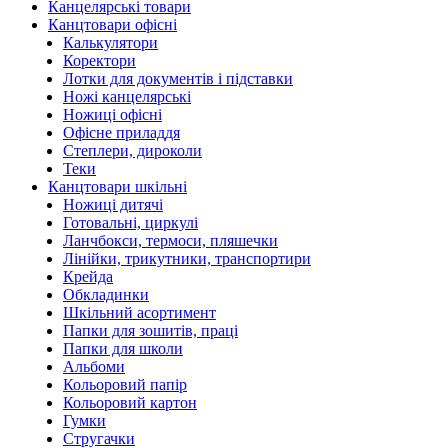
Канцелярські товари
Канцтовари офісні
Калькулятори
Коректори
Лотки для документів і підставки
Ножі канцелярські
Ножиці офісні
Офісне приладдя
Степлери, дироколи
Теки
Канцтовари шкільні
Ножиці дитячі
Готовальні, циркулі
Ланчбокси, термоси, пляшечки
Лінійки, трикутники, транспортири
Крейда
Обкладинки
Шкільний асортимент
Папки для зошитів, праці
Папки для школи
Альбоми
Кольоровий папір
Кольоровий картон
Гумки
Стругачки