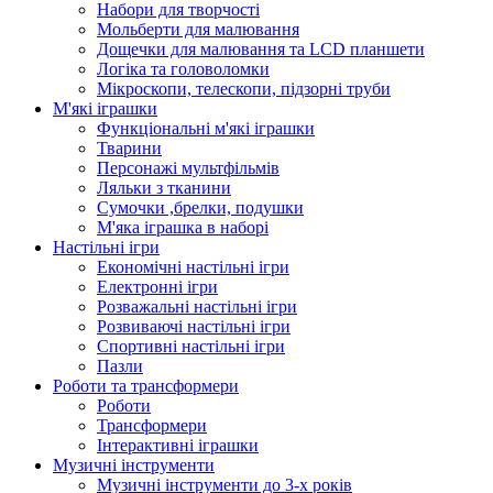
Набори для творчості
Мольберти для малювання
Дощечки для малювання та LCD планшети
Логіка та головоломки
Мікроскопи, телескопи, підзорні труби
М'які іграшки
Функціональні м'які іграшки
Тварини
Персонажі мультфільмів
Ляльки з тканини
Сумочки ,брелки, подушки
М'яка іграшка в наборі
Настільні ігри
Економічні настільні ігри
Електронні ігри
Розважальні настільні ігри
Розвиваючі настільні ігри
Спортивні настільні ігри
Пазли
Роботи та трансформери
Роботи
Трансформери
Інтерактивні іграшки
Музичні інструменти
Музичні інструменти до 3-х років