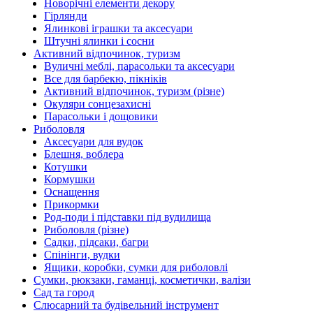
Новорічні елементи декору
Гірлянди
Ялинкові іграшки та аксесуари
Штучні ялинки і сосни
Активний відпочинок, туризм
Вуличні меблі, парасольки та аксесуари
Все для барбекю, пікніків
Активний відпочинок, туризм (різне)
Окуляри сонцезахисні
Парасольки і дощовики
Риболовля
Аксесуари для вудок
Блешня, воблера
Котушки
Кормушки
Оснащення
Прикормки
Род-поди і підставки під вудилища
Риболовля (різне)
Садки, підсаки, багри
Спінінги, вудки
Ящики, коробки, сумки для риболовлі
Сумки, рюкзаки, гаманці, косметички, валізи
Сад та город
Слюсарний та будівельний інструмент