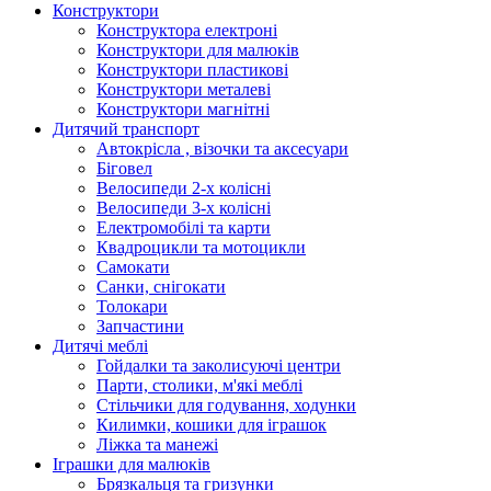
Конструктори
Конструктора електроні
Конструктори для малюків
Конструктори пластикові
Конструктори металеві
Конструктори магнітні
Дитячий транспорт
Автокрісла , візочки та аксесуари
Біговел
Велосипеди 2-х колісні
Велосипеди 3-х колісні
Електромобілі та карти
Квадроцикли та мотоцикли
Самокати
Санки, снігокати
Толокари
Запчастини
Дитячі меблі
Гойдалки та заколисуючі центри
Парти, столики, м'які меблі
Стільчики для годування, ходунки
Килимки, кошики для іграшок
Ліжка та манежі
Іграшки для малюків
Брязкальця та гризунки