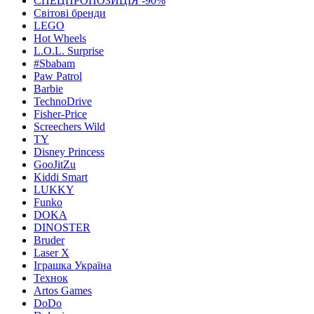
СПЕЦПРОПОЗИЦІЯ -90%
Світові бренди
LEGO
Hot Wheels
L.O.L. Surprise
#Sbabam
Paw Patrol
Barbie
TechnoDrive
Fisher-Price
Screechers Wild
TY
Disney Princess
GooJitZu
Kiddi Smart
LUKKY
Funko
DOKA
DINOSTER
Bruder
Laser X
Іграшка Україна
Технок
Artos Games
DoDo