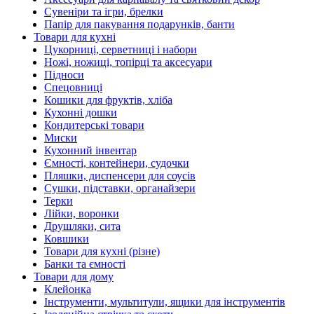
Сувеніри та ігри, брелки
Папір для пакування подарунків, банти
Товари для кухні
Цукорниці, серветниці і набори
Ножі, ножиці, топірці та аксесуари
Підноси
Спецовниці
Кошики для фруктів, хліба
Кухонні дошки
Кондитерські товари
Миски
Кухонний інвентар
Ємності, контейнери, судочки
Пляшки, диспенсери для соусів
Сушки, підставки, органайзери
Терки
Лійки, воронки
Друшляки, сита
Ковшики
Товари для кухні (різне)
Банки та ємності
Товари для дому
Клейонка
Інструменти, мультитули, ящики для інструментів