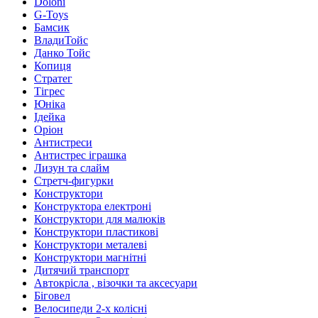
Doloni
G-Toys
Бамсик
ВладиТойс
Данко Тойс
Копиця
Стратег
Тігрес
Юніка
Ідейка
Оріон
Антистреси
Антистрес іграшка
Лизун та слайм
Стретч-фигурки
Конструктори
Конструктора електроні
Конструктори для малюків
Конструктори пластикові
Конструктори металеві
Конструктори магнітні
Дитячий транспорт
Автокрісла , візочки та аксесуари
Біговел
Велосипеди 2-х колісні