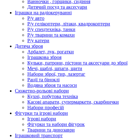
Ванночки , горщики, сидіння
Дитячий посуд та аксесуари
Іграшки на радіокеруванні
Р/у авто
Р/у гелікоптери, літаки, квадрокоптери
Р/у спецтехніка, танки
Р/у тварини та комахи
Р/у катери
Дитяча зброя
Арбалет, лук, рогатки
Іграшкова зброя
Кульки, патрони, пістони та аксесуари до зброї
Мечі, шаблі, шпаги, щити
Набори зброї, тир, лазертаг
Рації та біноклі
Водяна зброя та насоси
Сюжетно-рольові набори
Кухні, побутова техніка
Касові апарати, супермаркети, скарбнички
Набори професій
Фігурки та ігрові набори
Ігрові набори
Фігурки та набори фігурок
Тварини та динозаври
Іграшковий транспорт