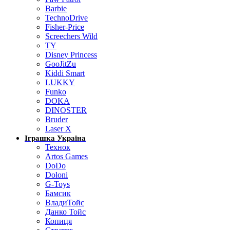
Barbie
TechnoDrive
Fisher-Price
Screechers Wild
TY
Disney Princess
GooJitZu
Kiddi Smart
LUKKY
Funko
DOKA
DINOSTER
Bruder
Laser X
Іграшка Україна
Технок
Artos Games
DoDo
Doloni
G-Toys
Бамсик
ВладиТойс
Данко Тойс
Копиця