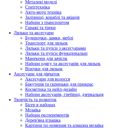
Металеві моделі
Спецтехніка
Авто-мото техніка
Залізниці, кораблі та авіація
Набори з транспортом
Гаражі та треки
Ляльки та аксесуари
Будиночки, замки, меблі
Транспорт для ляльок
Ляльки та пупси з аксесуарами
Ляльки та пупси функціональні
Манекени для зачісок
Набори одягу та аксесуарів для ляльок
Візочки для ляльок
Аксесуари для дівчаток
Аксесуари для волосся
Біжутерія та скриньки для прикрас
Косметика та нейл-дизайн
Набори аксесуарів, гребінці, дзеркальця
Творчість та розвиток
Бісер в наборах
Мозаїка
Набори експерементів
Дерев'яна іграшка
Картини по номерам та алмазна мозаїка