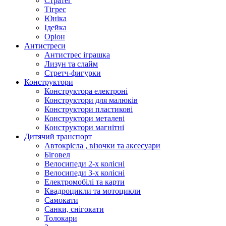
Стратег
Тігрес
Юніка
Ідейка
Оріон
Антистреси
Антистрес іграшка
Лизун та слайм
Стретч-фигурки
Конструктори
Конструктора електроні
Конструктори для малюків
Конструктори пластикові
Конструктори металеві
Конструктори магнітні
Дитячий транспорт
Автокрісла , візочки та аксесуари
Біговел
Велосипеди 2-х колісні
Велосипеди 3-х колісні
Електромобілі та карти
Квадроцикли та мотоцикли
Самокати
Санки, снігокати
Толокари