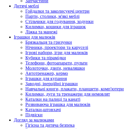
Запчастини
Дитячі меблі
Гойдалки та заколисуючі центри
Парти, столики, м'які меблі
Стільчики для годування, ходунки
Килимки, кошики для іграшок
Ліжка та манежі
Іграшки для малюків
Брязкальця та гризунки
Нічники, проектори та каруселі
Ігрові набори, ігри для малюків
Кубики та пірамідки
Телефони, фотоапарати, пульти
Молоточки, дзиґи, неваляшки
Автотренажер, кермо
Іграшки для купання
Заводні, інерційні іграшки
Навчальні книги, плакати, планшети, комп'ютери
Килимки, дуги та тренажери для немовлят
Каталки на палиці та канаті
Розвиваюча іграшка для малюків
Каталки-штовхачі
Підвіски
Догляд за малюками
Гігієна та дитяча безпека