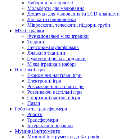
Набори для творчості
Мольберти для малювання
Дощечки для малювання та LCD планшети
Логіка та головоломки
Мікроскопи, телескопи, підзорні труби
М'які іграшки
Функціональні м'які іграшки
Тварини
Персонажі мультфільмів
Ляльки з тканини
Сумочки ,брелки, подушки
М'яка іграшка в наборі
Настільні ігри
Економічні настільні ігри
Електронні ігри
Розважальні настільні ігри
Розвиваючі настільні ігри
Спортивні настільні ігри
Пазли
Роботи та трансформери
Роботи
Трансформери
Інтерактивні іграшки
Музичні інструменти
Музичні інструменти до 3-х років