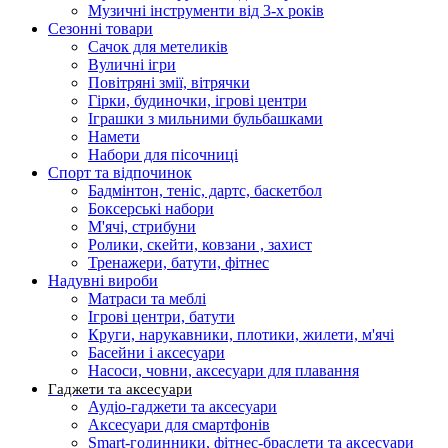
Музичні інструменти від 3-х років
Сезонні товари
Сачок для метеликів
Вуличні ігри
Повітряні змії, вітрячки
Гірки, будиночки, ігрові центри
Іграшки з мильними бульбашками
Намети
Набори для пісочниці
Спорт та відпочинок
Бадмінтон, теніс, дартс, баскетбол
Боксерські набори
М'ячі, стрибуни
Ролики, скейти, ковзани , захист
Тренажери, батути, фітнес
Надувні вироби
Матраси та меблі
Ігрові центри, батути
Круги, нарукавники, плотики, жилети, м'ячі
Басейни і аксесуари
Насоси, човни, аксесуари для плавання
Гаджети та аксесуари
Аудіо-гаджети та аксесуари
Аксесуари для смартфонів
Smart-годинники, фітнес-браслети та аксесуари