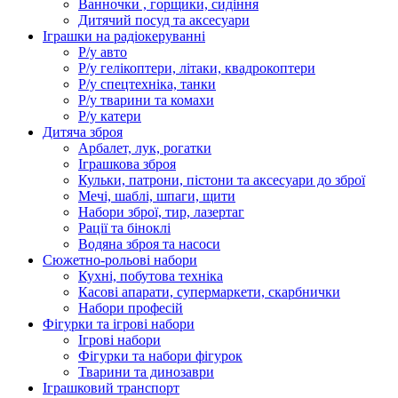
Ванночки , горщики, сидіння
Дитячий посуд та аксесуари
Іграшки на радіокеруванні
Р/у авто
Р/у гелікоптери, літаки, квадрокоптери
Р/у спецтехніка, танки
Р/у тварини та комахи
Р/у катери
Дитяча зброя
Арбалет, лук, рогатки
Іграшкова зброя
Кульки, патрони, пістони та аксесуари до зброї
Мечі, шаблі, шпаги, щити
Набори зброї, тир, лазертаг
Рації та біноклі
Водяна зброя та насоси
Сюжетно-рольові набори
Кухні, побутова техніка
Касові апарати, супермаркети, скарбнички
Набори професій
Фігурки та ігрові набори
Ігрові набори
Фігурки та набори фігурок
Тварини та динозаври
Іграшковий транспорт