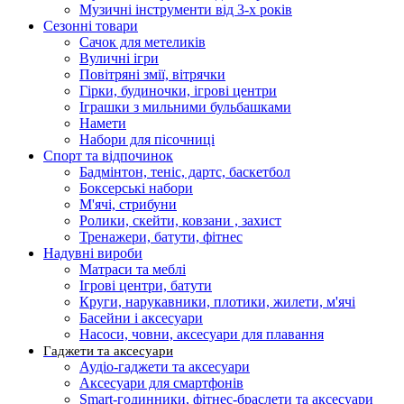
Музичні інструменти від 3-х років
Сезонні товари
Сачок для метеликів
Вуличні ігри
Повітряні змії, вітрячки
Гірки, будиночки, ігрові центри
Іграшки з мильними бульбашками
Намети
Набори для пісочниці
Спорт та відпочинок
Бадмінтон, теніс, дартс, баскетбол
Боксерські набори
М'ячі, стрибуни
Ролики, скейти, ковзани , захист
Тренажери, батути, фітнес
Надувні вироби
Матраси та меблі
Ігрові центри, батути
Круги, нарукавники, плотики, жилети, м'ячі
Басейни і аксесуари
Насоси, човни, аксесуари для плавання
Гаджети та аксесуари
Аудіо-гаджети та аксесуари
Аксесуари для смартфонів
Smart-годинники, фітнес-браслети та аксесуари