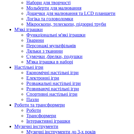
Набори для творчості
Мольберти для малювання
Дощечки для малювання та LCD планшети
Логіка та головоломки
Мікроскопи, телескопи, підзорні труби
М'які іграшки
Функціональні м'які іграшки
Тварини
Персонажі мультфільмів
Ляльки з тканини
Сумочки ,брелки, подушки
М'яка іграшка в наборі
Настільні ігри
Економічні настільні ігри
Електронні ігри
Розважальні настільні ігри
Розвиваючі настільні ігри
Спортивні настільні ігри
Пазли
Роботи та трансформери
Роботи
Трансформери
Інтерактивні іграшки
Музичні інструменти
Музичні інструменти до 3-х років