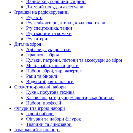
Ванночки , горщики, сидіння
Дитячий посуд та аксесуари
Іграшки на радіокеруванні
Р/у авто
Р/у гелікоптери, літаки, квадрокоптери
Р/у спецтехніка, танки
Р/у тварини та комахи
Р/у катери
Дитяча зброя
Арбалет, лук, рогатки
Іграшкова зброя
Кульки, патрони, пістони та аксесуари до зброї
Мечі, шаблі, шпаги, щити
Набори зброї, тир, лазертаг
Рації та біноклі
Водяна зброя та насоси
Сюжетно-рольові набори
Кухні, побутова техніка
Касові апарати, супермаркети, скарбнички
Набори професій
Фігурки та ігрові набори
Ігрові набори
Фігурки та набори фігурок
Тварини та динозаври
Іграшковий транспорт