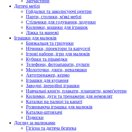
Запчастини
Дитячі меблі
Гойдалки та заколисуючі центри
Парти, столики, м'які меблі
Стільчики для годування, ходунки
Килимки, кошики для іграшок
Ліжка та манежі
Іграшки для малюків
Брязкальця та гризунки
Нічники, проектори та каруселі
Ігрові набори, ігри для малюків
Кубики та пірамідки
Телефони, фотоапарати, пульти
Молоточки, дзиґи, неваляшки
Автотренажер, кермо
Іграшки для купання
Заводні, інерційні іграшки
Навчальні книги, плакати, планшети, комп'ютери
Килимки, дуги та тренажери для немовлят
Каталки на палиці та канаті
Розвиваюча іграшка для малюків
Каталки-штовхачі
Підвіски
Догляд за малюками
Гігієна та дитяча безпека