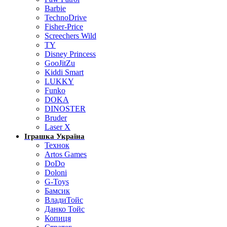
Barbie
TechnoDrive
Fisher-Price
Screechers Wild
TY
Disney Princess
GooJitZu
Kiddi Smart
LUKKY
Funko
DOKA
DINOSTER
Bruder
Laser X
Іграшка Україна
Технок
Artos Games
DoDo
Doloni
G-Toys
Бамсик
ВладиТойс
Данко Тойс
Копиця