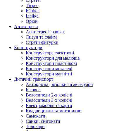
Стратег
Тігрес
Юніка
Ідейка
Оріон
Антистреси
Антистрес іграшка
Лизун та слайм
Стретч-фигурки
Конструктори
Конструктора електроні
Конструктори для малюків
Конструктори пластикові
Конструктори металеві
Конструктори магнітні
Дитячий транспорт
Автокрісла , візочки та аксесуари
Біговел
Велосипеди 2-х колісні
Велосипеди 3-х колісні
Електромобілі та карти
Квадроцикли та мотоцикли
Самокати
Санки, снігокати
Толокари