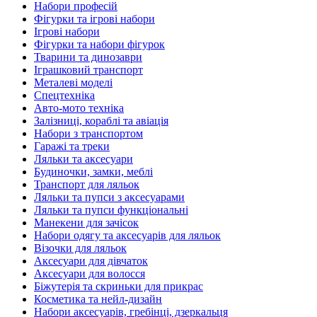
Набори професій
Фігурки та ігрові набори
Ігрові набори
Фігурки та набори фігурок
Тварини та динозаври
Іграшковий транспорт
Металеві моделі
Спецтехніка
Авто-мото техніка
Залізниці, кораблі та авіація
Набори з транспортом
Гаражі та треки
Ляльки та аксесуари
Будиночки, замки, меблі
Транспорт для ляльок
Ляльки та пупси з аксесуарами
Ляльки та пупси функціональні
Манекени для зачісок
Набори одягу та аксесуарів для ляльок
Візочки для ляльок
Аксесуари для дівчаток
Аксесуари для волосся
Біжутерія та скриньки для прикрас
Косметика та нейл-дизайн
Набори аксесуарів, гребінці, дзеркальця