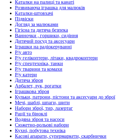
Каталки на палиці та канаті
Розвиваюча іграшка для малюків
Каталки-штовхачі
Підвіски
Догляд за малюками
Гігієна та дитяча безпека
Ванночки , горщики, сидіння
Дитячий посуд та аксесуари
Іграшки на радіокеруванні
Р/у авто
Р/у гелікоптери, літаки, квадрокоптери
Р/у спецтехніка, танки
Р/у тварини та комахи
Р/у катери
Дитяча зброя
Арбалет, лук, рогатки
Іграшкова зброя
Кульки, патрони, пістони та аксесуари до зброї
Мечі, шаблі, шпаги, щити
Набори зброї, тир, лазертаг
Рації та біноклі
Водяна зброя та насоси
Сюжетно-рольові набори
Кухні, побутова техніка
Касові апарати, супермаркети, скарбнички