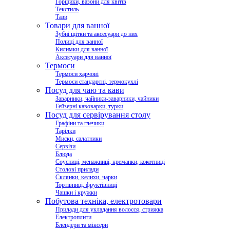
Горщики, вазони для квітів
Текстиль
Тази
Товари для ванної
Зубні щітки та аксесуари до них
Полиці для ванної
Килимки для ванної
Аксесуари для ванної
Термоси
Термоси харчові
Термоси стандартні, термокухлі
Посуд для чаю та кави
Заварники, чайники-заварники, чайники
Гейзерні кавоварки, турки
Посуд для сервірування столу
Графіни та глечики
Тарілки
Миски, салатники
Сервізи
Блюда
Соусниці, менажниці, креманки, кокотниці
Столові прилади
Склянки, келихи, чарки
Тортівниці, фруктівниці
Чашки і кружки
Побутова техніка, електротовари
Прилади для укладання волосся, стрижка
Електроплити
Блендери та міксери