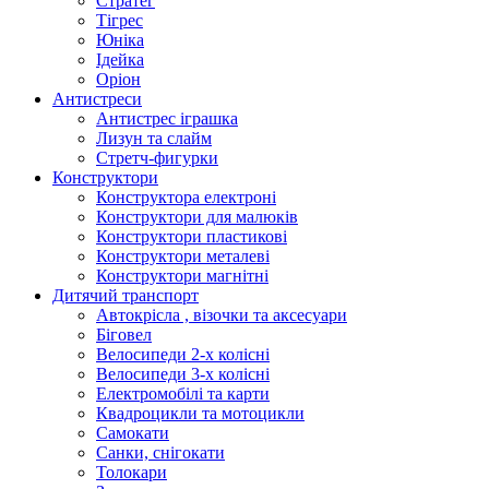
Стратег
Тігрес
Юніка
Ідейка
Оріон
Антистреси
Антистрес іграшка
Лизун та слайм
Стретч-фигурки
Конструктори
Конструктора електроні
Конструктори для малюків
Конструктори пластикові
Конструктори металеві
Конструктори магнітні
Дитячий транспорт
Автокрісла , візочки та аксесуари
Біговел
Велосипеди 2-х колісні
Велосипеди 3-х колісні
Електромобілі та карти
Квадроцикли та мотоцикли
Самокати
Санки, снігокати
Толокари