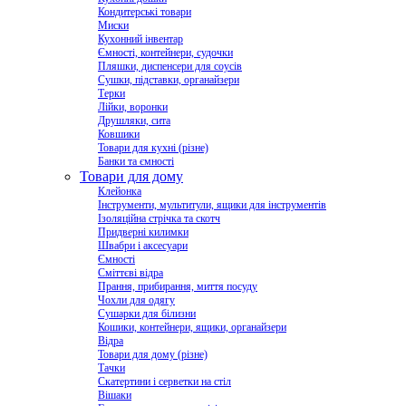
Кондитерські товари
Миски
Кухонний інвентар
Ємності, контейнери, судочки
Пляшки, диспенсери для соусів
Сушки, підставки, органайзери
Терки
Лійки, воронки
Друшляки, сита
Ковшики
Товари для кухні (різне)
Банки та ємності
Товари для дому
Клейонка
Інструменти, мультитули, ящики для інструментів
Ізоляційна стрічка та скотч
Придверні килимки
Швабри і аксесуари
Ємності
Сміттєві відра
Прання, прибирання, миття посуду
Чохли для одягу
Сушарки для білизни
Кошики, контейнери, ящики, органайзери
Відра
Товари для дому (різне)
Тачки
Скатертини і серветки на стіл
Вішаки