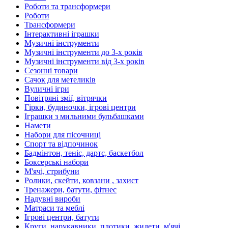
Роботи та трансформери
Роботи
Трансформери
Інтерактивні іграшки
Музичні інструменти
Музичні інструменти до 3-х років
Музичні інструменти від 3-х років
Сезонні товари
Сачок для метеликів
Вуличні ігри
Повітряні змії, вітрячки
Гірки, будиночки, ігрові центри
Іграшки з мильними бульбашками
Намети
Набори для пісочниці
Спорт та відпочинок
Бадмінтон, теніс, дартс, баскетбол
Боксерські набори
М'ячі, стрибуни
Ролики, скейти, ковзани , захист
Тренажери, батути, фітнес
Надувні вироби
Матраси та меблі
Ігрові центри, батути
Круги, нарукавники, плотики, жилети, м'ячі