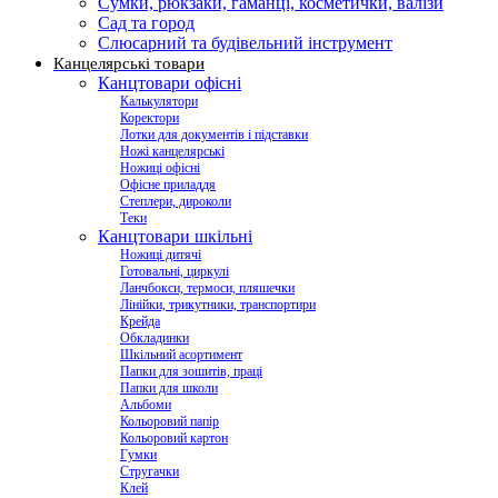
Сумки, рюкзаки, гаманці, косметички, валізи
Сад та город
Слюсарний та будівельний інструмент
Канцелярські товари
Канцтовари офісні
Калькулятори
Коректори
Лотки для документів і підставки
Ножі канцелярські
Ножиці офісні
Офісне приладдя
Степлери, дироколи
Теки
Канцтовари шкільні
Ножиці дитячі
Готовальні, циркулі
Ланчбокси, термоси, пляшечки
Лінійки, трикутники, транспортири
Крейда
Обкладинки
Шкільний асортимент
Папки для зошитів, праці
Папки для школи
Альбоми
Кольоровий папір
Кольоровий картон
Гумки
Стругачки
Клей