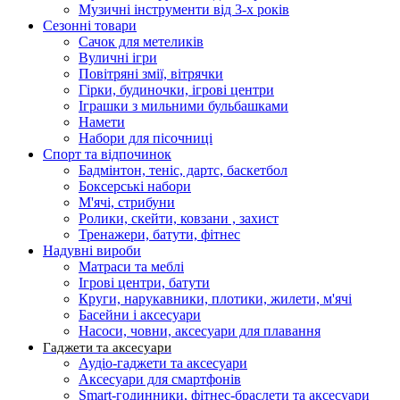
Музичні інструменти від 3-х років
Сезонні товари
Сачок для метеликів
Вуличні ігри
Повітряні змії, вітрячки
Гірки, будиночки, ігрові центри
Іграшки з мильними бульбашками
Намети
Набори для пісочниці
Спорт та відпочинок
Бадмінтон, теніс, дартс, баскетбол
Боксерські набори
М'ячі, стрибуни
Ролики, скейти, ковзани , захист
Тренажери, батути, фітнес
Надувні вироби
Матраси та меблі
Ігрові центри, батути
Круги, нарукавники, плотики, жилети, м'ячі
Басейни і аксесуари
Насоси, човни, аксесуари для плавання
Гаджети та аксесуари
Аудіо-гаджети та аксесуари
Аксесуари для смартфонів
Smart-годинники, фітнес-браслети та аксесуари