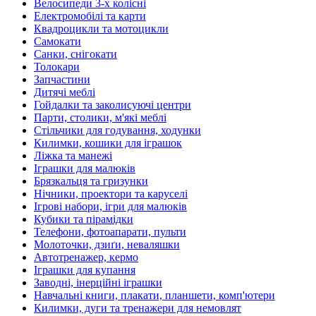
Велосипеди 3-х колісні
Електромобілі та карти
Квадроцикли та мотоцикли
Самокати
Санки, снігокати
Толокари
Запчастини
Дитячі меблі
Гойдалки та заколисуючі центри
Парти, столики, м'які меблі
Стільчики для годування, ходунки
Килимки, кошики для іграшок
Ліжка та манежі
Іграшки для малюків
Брязкальця та гризунки
Нічники, проектори та каруселі
Ігрові набори, ігри для малюків
Кубики та пірамідки
Телефони, фотоапарати, пульти
Молоточки, дзиґи, неваляшки
Автотренажер, кермо
Іграшки для купання
Заводні, інерційні іграшки
Навчальні книги, плакати, планшети, комп'ютери
Килимки, дуги та тренажери для немовлят