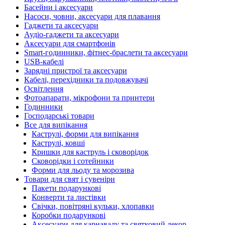
Басейни і аксесуари
Насоси, човни, аксесуари для плавання
Гаджети та аксесуари
Аудіо-гаджети та аксесуари
Аксесуари для смартфонів
Smart-годинники, фітнес-браслети та аксесуари
USB-кабелі
Зарядні пристрої та аксесуари
Кабелі, перехідники та подовжувачі
Освітлення
Фотоапарати, мікрофони та принтери
Годинники
Господарські товари
Все для випікання
Каструлі, форми для випікання
Каструлі, ковші
Кришки для каструль і сковорідок
Сковорідки і сотейники
Форми для льоду та морозива
Товари для свят і сувеніри
Пакети подарункові
Конверти та листівки
Свічки, повітряні кульки, хлопавки
Коробки подарункові
Аксесуари для карнавалу та святковий декор