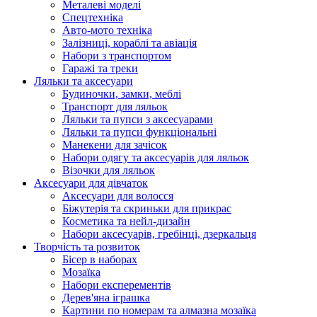
Металеві моделі
Спецтехніка
Авто-мото техніка
Залізниці, кораблі та авіація
Набори з транспортом
Гаражі та треки
Ляльки та аксесуари
Будиночки, замки, меблі
Транспорт для ляльок
Ляльки та пупси з аксесуарами
Ляльки та пупси функціональні
Манекени для зачісок
Набори одягу та аксесуарів для ляльок
Візочки для ляльок
Аксесуари для дівчаток
Аксесуари для волосся
Біжутерія та скриньки для прикрас
Косметика та нейл-дизайн
Набори аксесуарів, гребінці, дзеркальця
Творчість та розвиток
Бісер в наборах
Мозаїка
Набори експерементів
Дерев'яна іграшка
Картини по номерам та алмазна мозаїка