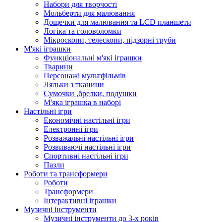
Набори для творчості
Мольберти для малювання
Дощечки для малювання та LCD планшети
Логіка та головоломки
Мікроскопи, телескопи, підзорні труби
М'які іграшки
Функціональні м'які іграшки
Тварини
Персонажі мультфільмів
Ляльки з тканини
Сумочки ,брелки, подушки
М'яка іграшка в наборі
Настільні ігри
Економічні настільні ігри
Електронні ігри
Розважальні настільні ігри
Розвиваючі настільні ігри
Спортивні настільні ігри
Пазли
Роботи та трансформери
Роботи
Трансформери
Інтерактивні іграшки
Музичні інструменти
Музичні інструменти до 3-х років