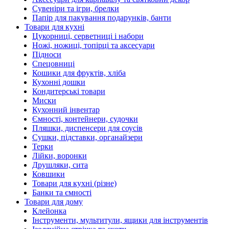
Сувеніри та ігри, брелки
Папір для пакування подарунків, банти
Товари для кухні
Цукорниці, серветниці і набори
Ножі, ножиці, топірці та аксесуари
Підноси
Спецовниці
Кошики для фруктів, хліба
Кухонні дошки
Кондитерські товари
Миски
Кухонний інвентар
Ємності, контейнери, судочки
Пляшки, диспенсери для соусів
Сушки, підставки, органайзери
Терки
Лійки, воронки
Друшляки, сита
Ковшики
Товари для кухні (різне)
Банки та ємності
Товари для дому
Клейонка
Інструменти, мультитули, ящики для інструментів