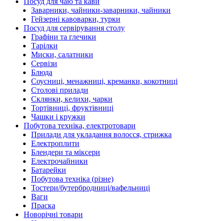
Посуд для чаю та кави
Заварники, чайники-заварники, чайники
Гейзерні кавоварки, турки
Посуд для сервірування столу
Графіни та глечики
Тарілки
Миски, салатники
Сервізи
Блюда
Соусниці, менажниці, креманки, кокотниці
Столові прилади
Склянки, келихи, чарки
Тортівниці, фруктівниці
Чашки і кружки
Побутова техніка, електротовари
Прилади для укладання волосся, стрижка
Електроплити
Блендери та міксери
Електрочайники
Батарейки
Побутова техніка (різне)
Тостери/бутербродниці/вафельниці
Ваги
Праска
Новорічні товари