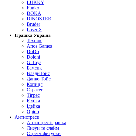
LUKKY
Funko
DOKA
DINOSTER
Bruder
Laser X
Іграшка Україна
Технок
Artos Games
DoDo
Doloni
G-Toys
Бамсик
ВладиТойс
Данко Тойс
Копиця
Стратег
Тігрес
Юніка
Ідейка
Оріон
Антистреси
Антистрес іграшка
Лизун та слайм
Стретч-фигурки