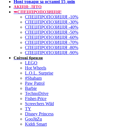
Нові товари за останнi 15 днiв
АКЦІЯ: ЛІТО
➥СПЕЦПРОПОЗИЦІЯ!
СПЕЦПРОПОЗИЦІЯ -10%
СПЕЦПРОПОЗИЦІЯ -30%
СПЕЦПРОПОЗИЦІЯ -40%
СПЕЦПРОПОЗИЦІЯ -50%
СПЕЦПРОПОЗИЦІЯ -60%
СПЕЦПРОПОЗИЦІЯ -70%
СПЕЦПРОПОЗИЦІЯ -80%
СПЕЦПРОПОЗИЦІЯ -90%
Світові бренди
LEGO
Hot Wheels
L.O.L. Surprise
#Sbabam
Paw Patrol
Barbie
TechnoDrive
Fisher-Price
Screechers Wild
TY
Disney Princess
GooJitZu
Kiddi Smart