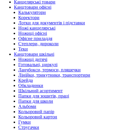
Канцелярські товари
Канцтовари офісні
Калькулятори
Коректори
Лотки для документів і підставки
Ножі канцелярські
Ножиці офісні
Офісне приладдя
Степлери, дироколи
Теки
Канцтовари шкільні
Ножиці дитячі
Готовальні, циркулі
Ланчбокси, термоси, пляшечки
Лінійки, трикутники, транспортири
Крейда
Обкладинки
Шкільний асортимент
Папки для зошитів, праці
Папки для школи
Альбоми
Кольоровий папір
Кольоровий картон
Гумки
Стругачки