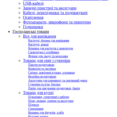
USB-кабелі
Зарядні пристрої та аксесуари
Кабелі, перехідники та подовжувачі
Освітлення
Фотоапарати, мікрофони та принтери
Годинники
Господарські товари
Все для випікання
Каструлі, форми для випікання
Каструлі, ковші
Кришки для каструль і сковорідок
Сковорідки і сотейники
Форми для льоду та морозива
Товари для свят і сувеніри
Пакети подарункові
Конверти та листівки
Свічки, повітряні кульки, хлопавки
Коробки подарункові
Аксесуари для карнавалу та святковий декор
Сувеніри та ігри, брелки
Папір для пакування подарунків, банти
Товари для кухні
Цукорниці, серветниці і набори
Ножі, ножиці, топірці та аксесуари
Підноси
Спецовниці
Кошики для фруктів, хліба
Кухонні дошки