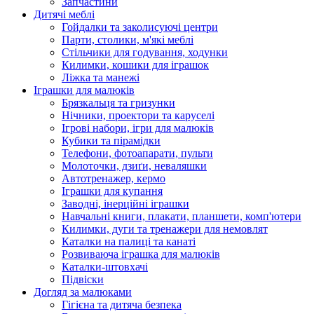
Запчастини
Дитячі меблі
Гойдалки та заколисуючі центри
Парти, столики, м'які меблі
Стільчики для годування, ходунки
Килимки, кошики для іграшок
Ліжка та манежі
Іграшки для малюків
Брязкальця та гризунки
Нічники, проектори та каруселі
Ігрові набори, ігри для малюків
Кубики та пірамідки
Телефони, фотоапарати, пульти
Молоточки, дзиґи, неваляшки
Автотренажер, кермо
Іграшки для купання
Заводні, інерційні іграшки
Навчальні книги, плакати, планшети, комп'ютери
Килимки, дуги та тренажери для немовлят
Каталки на палиці та канаті
Розвиваюча іграшка для малюків
Каталки-штовхачі
Підвіски
Догляд за малюками
Гігієна та дитяча безпека