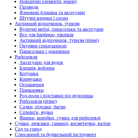
Новорічні елементи декору
Гірлянди
Ялинкові іграшки та аксесуари
Штучні ялинки і сосни
Активний відпочинок, туризм
Вуличні меблі, парасольки та аксесуари
Все для барбекю, пікніків
Активний відпочинок, туризм (різне)
Окуляри сонцезахисні
Парасольки і дощовики
Риболовля
Аксесуари для вудок
Блешня, воблера
Котушки
Кормушки
Оснащення
Прикормки
Род-поди і підставки під вудилища
Риболовля (різне)
Садки, підсаки, багри
Спінінги, вудки
Ящики, коробки, сумки для риболовлі
Сумки, рюкзаки, гаманці, косметички, валізи
Сад та город
Слюсарний та будівельний інструмент