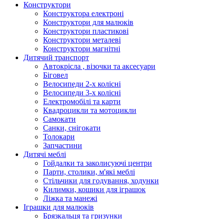
Конструктори
Конструктора електроні
Конструктори для малюків
Конструктори пластикові
Конструктори металеві
Конструктори магнітні
Дитячий транспорт
Автокрісла , візочки та аксесуари
Біговел
Велосипеди 2-х колісні
Велосипеди 3-х колісні
Електромобілі та карти
Квадроцикли та мотоцикли
Самокати
Санки, снігокати
Толокари
Запчастини
Дитячі меблі
Гойдалки та заколисуючі центри
Парти, столики, м'які меблі
Стільчики для годування, ходунки
Килимки, кошики для іграшок
Ліжка та манежі
Іграшки для малюків
Брязкальця та гризунки