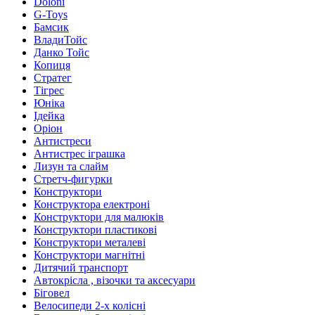
Doloni
G-Toys
Бамсик
ВладиТойс
Данко Тойс
Копиця
Стратег
Тігрес
Юніка
Ідейка
Оріон
Антистреси
Антистрес іграшка
Лизун та слайм
Стретч-фигурки
Конструктори
Конструктора електроні
Конструктори для малюків
Конструктори пластикові
Конструктори металеві
Конструктори магнітні
Дитячий транспорт
Автокрісла , візочки та аксесуари
Біговел
Велосипеди 2-х колісні