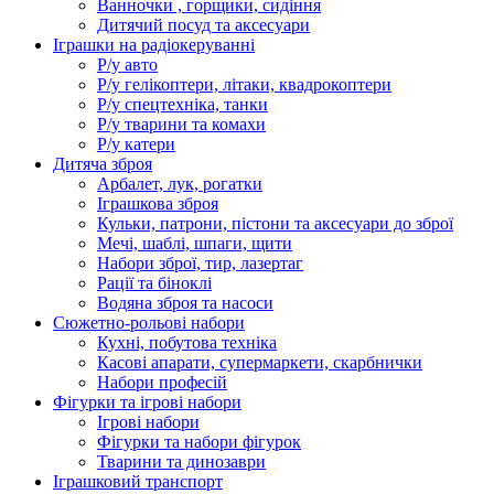
Ванночки , горщики, сидіння
Дитячий посуд та аксесуари
Іграшки на радіокеруванні
Р/у авто
Р/у гелікоптери, літаки, квадрокоптери
Р/у спецтехніка, танки
Р/у тварини та комахи
Р/у катери
Дитяча зброя
Арбалет, лук, рогатки
Іграшкова зброя
Кульки, патрони, пістони та аксесуари до зброї
Мечі, шаблі, шпаги, щити
Набори зброї, тир, лазертаг
Рації та біноклі
Водяна зброя та насоси
Сюжетно-рольові набори
Кухні, побутова техніка
Касові апарати, супермаркети, скарбнички
Набори професій
Фігурки та ігрові набори
Ігрові набори
Фігурки та набори фігурок
Тварини та динозаври
Іграшковий транспорт