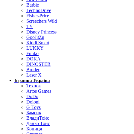
Barbie
TechnoDrive
Fisher-Price
Screechers Wild
TY
Disney Princess
GooJitZu
Kiddi Smart
LUKKY
Funko
DOKA
DINOSTER
Bruder
Laser X
Іграшка Україна
Технок
Artos Games
DoDo
Doloni
G-Toys
Бамсик
ВладиТойс
Данко Тойс
Копиця