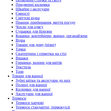
Ізоляційна стрічка та скотч
Придверні килимки
Швабри і аксесуари
Ємності
Сміттєві відра
Прання, прибирання, миття посуду
Чохли для одягу
Сушарки для білизни
Кошики, контейнери, ящики, органайзери
Відра
Товари для дому (різне)
Тачки
Скатертини і серветки на стіл
Вішаки
Горщики, вазони для квітів
Текстиль
Тази
Товари для ванної
Зубні щітки та аксесуари до них
Полиці для ванної
Килимки для ванної
Аксесуари для ванної
Термоси
Термоси харчові
Термоси стандартні, термокухлі