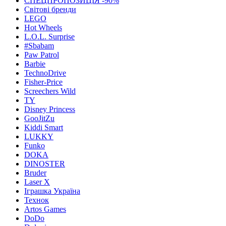
СПЕЦПРОПОЗИЦІЯ -90%
Світові бренди
LEGO
Hot Wheels
L.O.L. Surprise
#Sbabam
Paw Patrol
Barbie
TechnoDrive
Fisher-Price
Screechers Wild
TY
Disney Princess
GooJitZu
Kiddi Smart
LUKKY
Funko
DOKA
DINOSTER
Bruder
Laser X
Іграшка Україна
Технок
Artos Games
DoDo