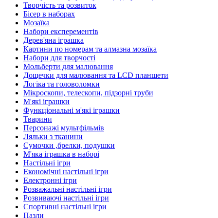
Творчість та розвиток
Бісер в наборах
Мозаїка
Набори експерементів
Дерев'яна іграшка
Картини по номерам та алмазна мозаїка
Набори для творчості
Мольберти для малювання
Дощечки для малювання та LCD планшети
Логіка та головоломки
Мікроскопи, телескопи, підзорні труби
М'які іграшки
Функціональні м'які іграшки
Тварини
Персонажі мультфільмів
Ляльки з тканини
Сумочки ,брелки, подушки
М'яка іграшка в наборі
Настільні ігри
Економічні настільні ігри
Електронні ігри
Розважальні настільні ігри
Розвиваючі настільні ігри
Спортивні настільні ігри
Пазли