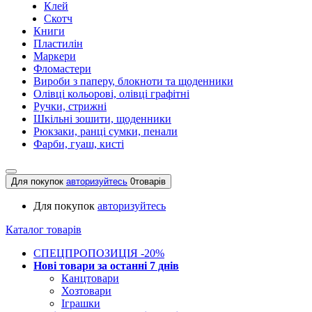
Клей
Скотч
Книги
Пластилін
Маркери
Фломастери
Вироби з паперу, блокноти та щоденники
Олівці кольорові, олівці графітні
Ручки, стрижні
Шкільні зошити, щоденники
Рюкзаки, ранці сумки, пенали
Фарби, гуаш, кисті
Для покупок
авторизуйтесь
0
товарів
Для покупок
авторизуйтесь
Каталог товарів
СПЕЦПРОПОЗИЦІЯ -20%
Нові товари за останнi 7 днiв
Канцтовари
Хозтовари
Іграшки