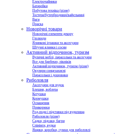
Електрочайники
Батарейки
Побутова техніка (різне)
Тостери/бутербродниці/вафельниці
Ваги
Праска
Новорічні товари
Новорічні елементи декору
Гірлянди
Ялинкові іграшки та аксесуари
Штучні ялинки і сосни
Активний відпочинок, туризм
Вуличні меблі, парасольки та аксесуари
Все для барбекю, пікніків
Активний відпочинок, туризм (різне)
Окуляри сонцезахисні
Парасольки і дощовики
Риболовля
Аксесуари для вудок
Блешня, воблера
Котушки
Кормушки
Оснащення
Прикормки
Род-поди і підставки під вудилища
Риболовля (різне)
Садки, підсаки, багри
Спінінги, вудки
Ящики, коробки, сумки для риболовлі