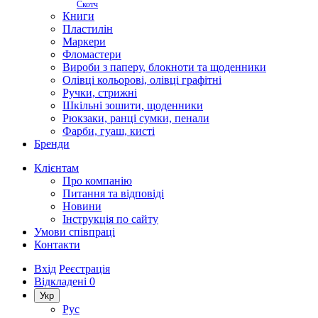
Скотч
Книги
Пластилін
Маркери
Фломастери
Вироби з паперу, блокноти та щоденники
Олівці кольорові, олівці графітні
Ручки, стрижні
Шкільні зошити, щоденники
Рюкзаки, ранці сумки, пенали
Фарби, гуаш, кисті
Бренди
Клієнтам
Про компанію
Питання та відповіді
Новини
Інструкція по сайту
Умови співпраці
Контакти
Вхід
Реєстрація
Відкладені
0
Укр
Рус