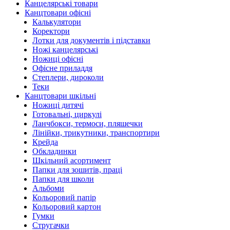
Канцелярські товари
Канцтовари офісні
Калькулятори
Коректори
Лотки для документів і підставки
Ножі канцелярські
Ножиці офісні
Офісне приладдя
Степлери, дироколи
Теки
Канцтовари шкільні
Ножиці дитячі
Готовальні, циркулі
Ланчбокси, термоси, пляшечки
Лінійки, трикутники, транспортири
Крейда
Обкладинки
Шкільний асортимент
Папки для зошитів, праці
Папки для школи
Альбоми
Кольоровий папір
Кольоровий картон
Гумки
Стругачки