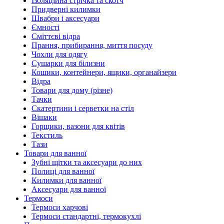
Ізоляційна стрічка та скотч
Придверні килимки
Швабри і аксесуари
Ємності
Сміттєві відра
Прання, прибирання, миття посуду
Чохли для одягу
Сушарки для білизни
Кошики, контейнери, ящики, органайзери
Відра
Товари для дому (різне)
Тачки
Скатертини і серветки на стіл
Вішаки
Горщики, вазони для квітів
Текстиль
Тази
Товари для ванної
Зубні щітки та аксесуари до них
Полиці для ванної
Килимки для ванної
Аксесуари для ванної
Термоси
Термоси харчові
Термоси стандартні, термокухлі