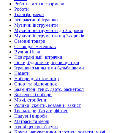
Роботи та трансформери
Роботи
Трансформери
Інтерактивні іграшки
Музичні інструменти
Музичні інструменти до 3-х років
Музичні інструменти від 3-х років
Сезонні товари
Сачок для метеликів
Вуличні ігри
Повітряні змії, вітрячки
Гірки, будиночки, ігрові центри
Іграшки з мильними бульбашками
Намети
Набори для пісочниці
Спорт та відпочинок
Бадмінтон, теніс, дартс, баскетбол
Боксерські набори
М'ячі, стрибуни
Ролики, скейти, ковзани , захист
Тренажери, батути, фітнес
Надувні вироби
Матраси та меблі
Ігрові центри, батути
Круги, нарукавники, плотики, жилети, м'ячі