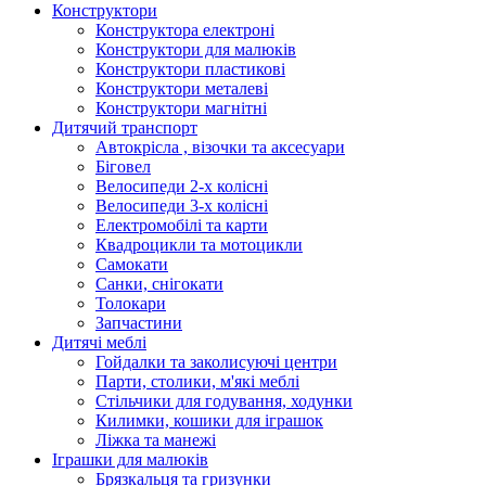
Конструктори
Конструктора електроні
Конструктори для малюків
Конструктори пластикові
Конструктори металеві
Конструктори магнітні
Дитячий транспорт
Автокрісла , візочки та аксесуари
Біговел
Велосипеди 2-х колісні
Велосипеди 3-х колісні
Електромобілі та карти
Квадроцикли та мотоцикли
Самокати
Санки, снігокати
Толокари
Запчастини
Дитячі меблі
Гойдалки та заколисуючі центри
Парти, столики, м'які меблі
Стільчики для годування, ходунки
Килимки, кошики для іграшок
Ліжка та манежі
Іграшки для малюків
Брязкальця та гризунки