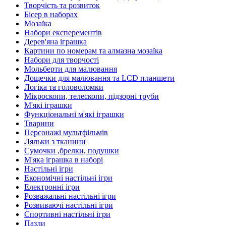
Творчість та розвиток
Бісер в наборах
Мозаїка
Набори експерементів
Дерев'яна іграшка
Картини по номерам та алмазна мозаїка
Набори для творчості
Мольберти для малювання
Дощечки для малювання та LCD планшети
Логіка та головоломки
Мікроскопи, телескопи, підзорні труби
М'які іграшки
Функціональні м'які іграшки
Тварини
Персонажі мультфільмів
Ляльки з тканини
Сумочки ,брелки, подушки
М'яка іграшка в наборі
Настільні ігри
Економічні настільні ігри
Електронні ігри
Розважальні настільні ігри
Розвиваючі настільні ігри
Спортивні настільні ігри
Пазли