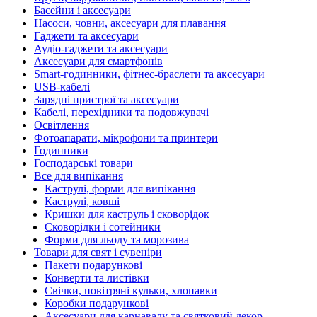
Басейни і аксесуари
Насоси, човни, аксесуари для плавання
Гаджети та аксесуари
Аудіо-гаджети та аксесуари
Аксесуари для смартфонів
Smart-годинники, фітнес-браслети та аксесуари
USB-кабелі
Зарядні пристрої та аксесуари
Кабелі, перехідники та подовжувачі
Освітлення
Фотоапарати, мікрофони та принтери
Годинники
Господарські товари
Все для випікання
Каструлі, форми для випікання
Каструлі, ковші
Кришки для каструль і сковорідок
Сковорідки і сотейники
Форми для льоду та морозива
Товари для свят і сувеніри
Пакети подарункові
Конверти та листівки
Свічки, повітряні кульки, хлопавки
Коробки подарункові
Аксесуари для карнавалу та святковий декор