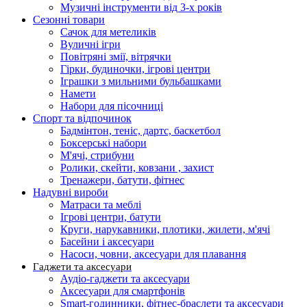
Музичні інструменти від 3-х років
Сезонні товари
Сачок для метеликів
Вуличні ігри
Повітряні змії, вітрячки
Гірки, будиночки, ігрові центри
Іграшки з мильними бульбашками
Намети
Набори для пісочниці
Спорт та відпочинок
Бадмінтон, теніс, дартс, баскетбол
Боксерські набори
М'ячі, стрибуни
Ролики, скейти, ковзани , захист
Тренажери, батути, фітнес
Надувні вироби
Матраси та меблі
Ігрові центри, батути
Круги, нарукавники, плотики, жилети, м'ячі
Басейни і аксесуари
Насоси, човни, аксесуари для плавання
Гаджети та аксесуари
Аудіо-гаджети та аксесуари
Аксесуари для смартфонів
Smart-годинники, фітнес-браслети та аксесуари