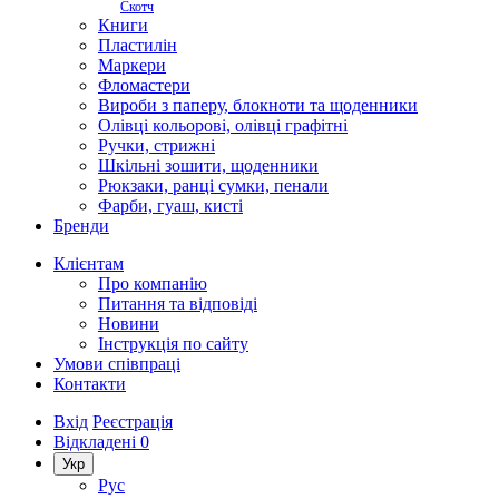
Скотч
Книги
Пластилін
Маркери
Фломастери
Вироби з паперу, блокноти та щоденники
Олівці кольорові, олівці графітні
Ручки, стрижні
Шкільні зошити, щоденники
Рюкзаки, ранці сумки, пенали
Фарби, гуаш, кисті
Бренди
Клієнтам
Про компанію
Питання та відповіді
Новини
Інструкція по сайту
Умови співпраці
Контакти
Вхід
Реєстрація
Відкладені
0
Укр
Рус