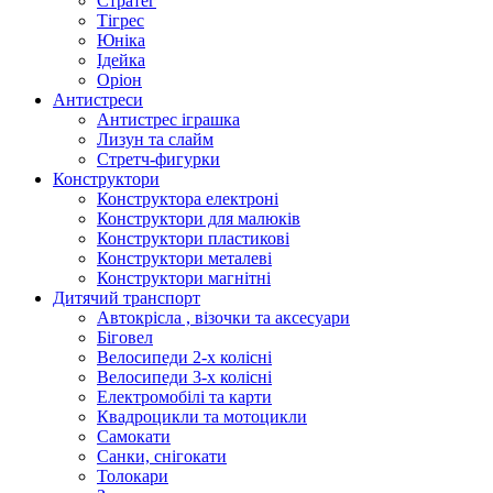
Стратег
Тігрес
Юніка
Ідейка
Оріон
Антистреси
Антистрес іграшка
Лизун та слайм
Стретч-фигурки
Конструктори
Конструктора електроні
Конструктори для малюків
Конструктори пластикові
Конструктори металеві
Конструктори магнітні
Дитячий транспорт
Автокрісла , візочки та аксесуари
Біговел
Велосипеди 2-х колісні
Велосипеди 3-х колісні
Електромобілі та карти
Квадроцикли та мотоцикли
Самокати
Санки, снігокати
Толокари