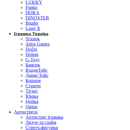
LUKKY
Funko
DOKA
DINOSTER
Bruder
Laser X
Іграшка Україна
Технок
Artos Games
DoDo
Doloni
G-Toys
Бамсик
ВладиТойс
Данко Тойс
Копиця
Стратег
Тігрес
Юніка
Ідейка
Оріон
Антистреси
Антистрес іграшка
Лизун та слайм
Стретч-фигурки