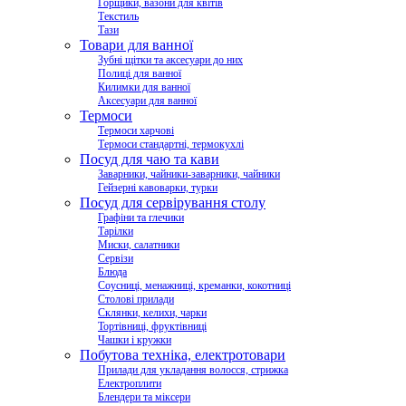
Горщики, вазони для квітів
Текстиль
Тази
Товари для ванної
Зубні щітки та аксесуари до них
Полиці для ванної
Килимки для ванної
Аксесуари для ванної
Термоси
Термоси харчові
Термоси стандартні, термокухлі
Посуд для чаю та кави
Заварники, чайники-заварники, чайники
Гейзерні кавоварки, турки
Посуд для сервірування столу
Графіни та глечики
Тарілки
Миски, салатники
Сервізи
Блюда
Соусниці, менажниці, креманки, кокотниці
Столові прилади
Склянки, келихи, чарки
Тортівниці, фруктівниці
Чашки і кружки
Побутова техніка, електротовари
Прилади для укладання волосся, стрижка
Електроплити
Блендери та міксери