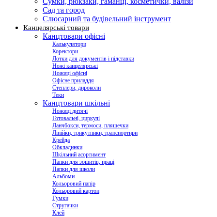
Сумки, рюкзаки, гаманці, косметички, валізи
Сад та город
Слюсарний та будівельний інструмент
Канцелярські товари
Канцтовари офісні
Калькулятори
Коректори
Лотки для документів і підставки
Ножі канцелярські
Ножиці офісні
Офісне приладдя
Степлери, дироколи
Теки
Канцтовари шкільні
Ножиці дитячі
Готовальні, циркулі
Ланчбокси, термоси, пляшечки
Лінійки, трикутники, транспортири
Крейда
Обкладинки
Шкільний асортимент
Папки для зошитів, праці
Папки для школи
Альбоми
Кольоровий папір
Кольоровий картон
Гумки
Стругачки
Клей