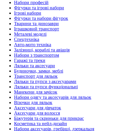
Набори професій
Фігурки та ігрові набори
Ігрові набори
Фігурки та набори фігурок
Тварини та динозаври
Іграшковий транспорт
Металеві моделі
Спецтехніка
Авто-мото техніка
Залізниці, кораблі та авіація
Набори з транспортом
Гаражі та треки
Ляльки та аксесуари
Будиночки, замки, меблі
Транспорт для ляльок
Ляльки та пупси з аксесуарами
Ляльки та пупси функціональні
Манекени для зачісок
Набори одягу та аксесуарів для ляльок
Візочки для ляльок
Аксесуари для дівчаток
Аксесуари для волосся
Біжутерія та скриньки для прикрас
Косметика та нейл-дизайн
Набори аксесуарів, гребінці, дзеркальця