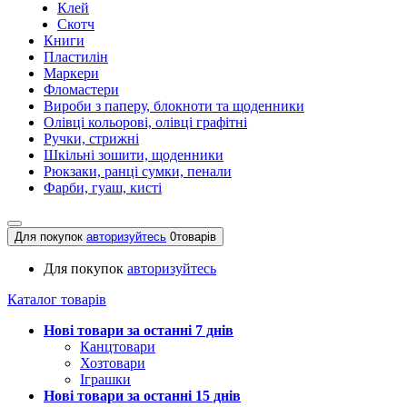
Клей
Скотч
Книги
Пластилін
Маркери
Фломастери
Вироби з паперу, блокноти та щоденники
Олівці кольорові, олівці графітні
Ручки, стрижні
Шкільні зошити, щоденники
Рюкзаки, ранці сумки, пенали
Фарби, гуаш, кисті
Для покупок
авторизуйтесь
0
товарів
Для покупок
авторизуйтесь
Каталог товарів
Нові товари за останнi 7 днiв
Канцтовари
Хозтовари
Іграшки
Нові товари за останнi 15 днiв