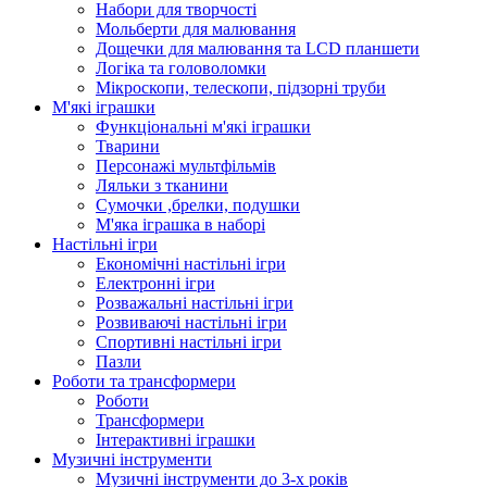
Набори для творчості
Мольберти для малювання
Дощечки для малювання та LCD планшети
Логіка та головоломки
Мікроскопи, телескопи, підзорні труби
М'які іграшки
Функціональні м'які іграшки
Тварини
Персонажі мультфільмів
Ляльки з тканини
Сумочки ,брелки, подушки
М'яка іграшка в наборі
Настільні ігри
Економічні настільні ігри
Електронні ігри
Розважальні настільні ігри
Розвиваючі настільні ігри
Спортивні настільні ігри
Пазли
Роботи та трансформери
Роботи
Трансформери
Інтерактивні іграшки
Музичні інструменти
Музичні інструменти до 3-х років