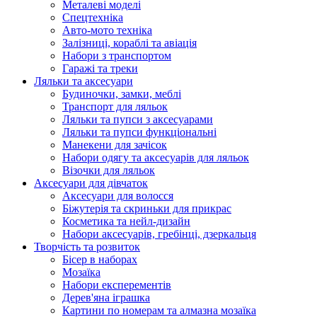
Металеві моделі
Спецтехніка
Авто-мото техніка
Залізниці, кораблі та авіація
Набори з транспортом
Гаражі та треки
Ляльки та аксесуари
Будиночки, замки, меблі
Транспорт для ляльок
Ляльки та пупси з аксесуарами
Ляльки та пупси функціональні
Манекени для зачісок
Набори одягу та аксесуарів для ляльок
Візочки для ляльок
Аксесуари для дівчаток
Аксесуари для волосся
Біжутерія та скриньки для прикрас
Косметика та нейл-дизайн
Набори аксесуарів, гребінці, дзеркальця
Творчість та розвиток
Бісер в наборах
Мозаїка
Набори експерементів
Дерев'яна іграшка
Картини по номерам та алмазна мозаїка