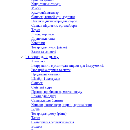
Кондитерські товари
Миски
Кухонний інвентар
Ємності, контейнери, судочки
Пляшки, диспенсери для соусів
Сушки, підставки, органайзери
Терки
Лійки, воронки
Друшляки, сита
Ковшики
Товари для кухні (різне)
Банки та ємності
Товари для дому
Клейонка
Інструменти, мультитули, ящики для інструментів
Ізоляційна стрічка та скотч
Придверні килимки
Швабри і аксесуари
Ємності
Сміттєві відра
Прання, прибирання, миття посуду
Чохли для одягу
Сушарки для білизни
Кошики, контейнери, ящики, органайзери
Відра
Товари для дому (різне)
Тачки
Скатертини і серветки на стіл
Вішаки