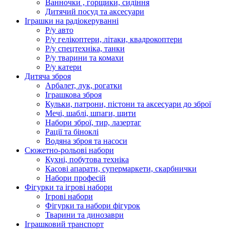
Ванночки , горщики, сидіння
Дитячий посуд та аксесуари
Іграшки на радіокеруванні
Р/у авто
Р/у гелікоптери, літаки, квадрокоптери
Р/у спецтехніка, танки
Р/у тварини та комахи
Р/у катери
Дитяча зброя
Арбалет, лук, рогатки
Іграшкова зброя
Кульки, патрони, пістони та аксесуари до зброї
Мечі, шаблі, шпаги, щити
Набори зброї, тир, лазертаг
Рації та біноклі
Водяна зброя та насоси
Сюжетно-рольові набори
Кухні, побутова техніка
Касові апарати, супермаркети, скарбнички
Набори професій
Фігурки та ігрові набори
Ігрові набори
Фігурки та набори фігурок
Тварини та динозаври
Іграшковий транспорт