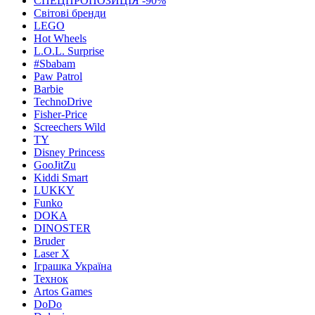
СПЕЦПРОПОЗИЦІЯ -90%
Світові бренди
LEGO
Hot Wheels
L.O.L. Surprise
#Sbabam
Paw Patrol
Barbie
TechnoDrive
Fisher-Price
Screechers Wild
TY
Disney Princess
GooJitZu
Kiddi Smart
LUKKY
Funko
DOKA
DINOSTER
Bruder
Laser X
Іграшка Україна
Технок
Artos Games
DoDo