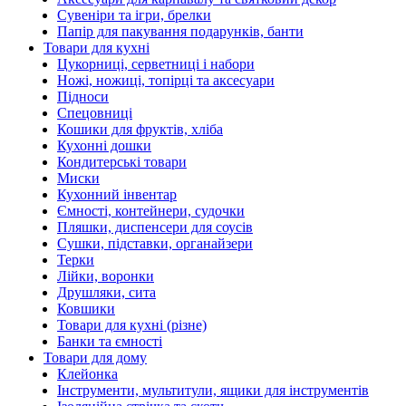
Сувеніри та ігри, брелки
Папір для пакування подарунків, банти
Товари для кухні
Цукорниці, серветниці і набори
Ножі, ножиці, топірці та аксесуари
Підноси
Спецовниці
Кошики для фруктів, хліба
Кухонні дошки
Кондитерські товари
Миски
Кухонний інвентар
Ємності, контейнери, судочки
Пляшки, диспенсери для соусів
Сушки, підставки, органайзери
Терки
Лійки, воронки
Друшляки, сита
Ковшики
Товари для кухні (різне)
Банки та ємності
Товари для дому
Клейонка
Інструменти, мультитули, ящики для інструментів