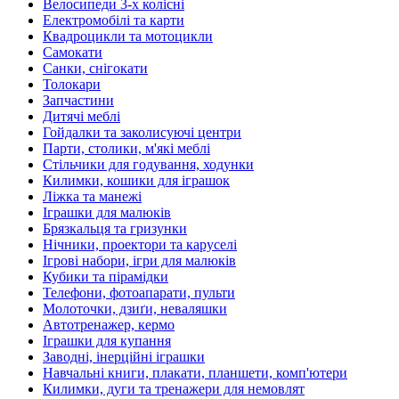
Велосипеди 3-х колісні
Електромобілі та карти
Квадроцикли та мотоцикли
Самокати
Санки, снігокати
Толокари
Запчастини
Дитячі меблі
Гойдалки та заколисуючі центри
Парти, столики, м'які меблі
Стільчики для годування, ходунки
Килимки, кошики для іграшок
Ліжка та манежі
Іграшки для малюків
Брязкальця та гризунки
Нічники, проектори та каруселі
Ігрові набори, ігри для малюків
Кубики та пірамідки
Телефони, фотоапарати, пульти
Молоточки, дзиґи, неваляшки
Автотренажер, кермо
Іграшки для купання
Заводні, інерційні іграшки
Навчальні книги, плакати, планшети, комп'ютери
Килимки, дуги та тренажери для немовлят