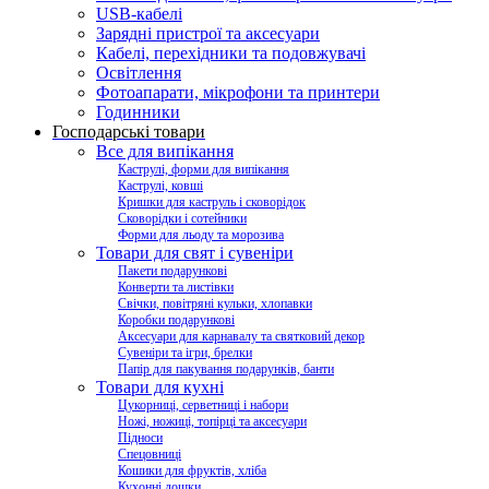
USB-кабелі
Зарядні пристрої та аксесуари
Кабелі, перехідники та подовжувачі
Освітлення
Фотоапарати, мікрофони та принтери
Годинники
Господарські товари
Все для випікання
Каструлі, форми для випікання
Каструлі, ковші
Кришки для каструль і сковорідок
Сковорідки і сотейники
Форми для льоду та морозива
Товари для свят і сувеніри
Пакети подарункові
Конверти та листівки
Свічки, повітряні кульки, хлопавки
Коробки подарункові
Аксесуари для карнавалу та святковий декор
Сувеніри та ігри, брелки
Папір для пакування подарунків, банти
Товари для кухні
Цукорниці, серветниці і набори
Ножі, ножиці, топірці та аксесуари
Підноси
Спецовниці
Кошики для фруктів, хліба
Кухонні дошки