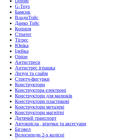
Doloni
G-Toys
Бамсик
ВладиТойс
Данко Тойс
Копиця
Стратег
Тігрес
Юніка
Ідейка
Оріон
Антистреси
Антистрес іграшка
Лизун та слайм
Стретч-фигурки
Конструктори
Конструктора електроні
Конструктори для малюків
Конструктори пластикові
Конструктори металеві
Конструктори магнітні
Дитячий транспорт
Автокрісла , візочки та аксесуари
Біговел
Велосипеди 2-х колісні