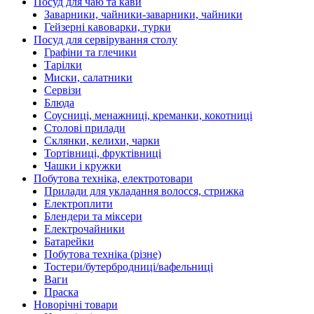
Посуд для чаю та кави
Заварники, чайники-заварники, чайники
Гейзерні кавоварки, турки
Посуд для сервірування столу
Графіни та глечики
Тарілки
Миски, салатники
Сервізи
Блюда
Соусниці, менажниці, креманки, кокотниці
Столові прилади
Склянки, келихи, чарки
Тортівниці, фруктівниці
Чашки і кружки
Побутова техніка, електротовари
Прилади для укладання волосся, стрижка
Електроплити
Блендери та міксери
Електрочайники
Батарейки
Побутова техніка (різне)
Тостери/бутербродниці/вафельниці
Ваги
Праска
Новорічні товари