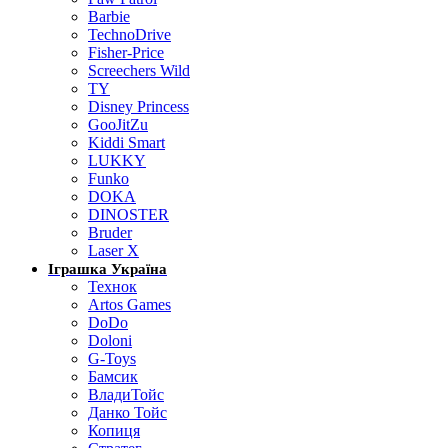
Barbie
TechnoDrive
Fisher-Price
Screechers Wild
TY
Disney Princess
GooJitZu
Kiddi Smart
LUKKY
Funko
DOKA
DINOSTER
Bruder
Laser X
Іграшка Україна
Технок
Artos Games
DoDo
Doloni
G-Toys
Бамсик
ВладиТойс
Данко Тойс
Копиця