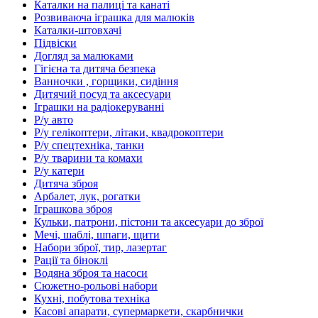
Каталки на палиці та канаті
Розвиваюча іграшка для малюків
Каталки-штовхачі
Підвіски
Догляд за малюками
Гігієна та дитяча безпека
Ванночки , горщики, сидіння
Дитячий посуд та аксесуари
Іграшки на радіокеруванні
Р/у авто
Р/у гелікоптери, літаки, квадрокоптери
Р/у спецтехніка, танки
Р/у тварини та комахи
Р/у катери
Дитяча зброя
Арбалет, лук, рогатки
Іграшкова зброя
Кульки, патрони, пістони та аксесуари до зброї
Мечі, шаблі, шпаги, щити
Набори зброї, тир, лазертаг
Рації та біноклі
Водяна зброя та насоси
Сюжетно-рольові набори
Кухні, побутова техніка
Касові апарати, супермаркети, скарбнички