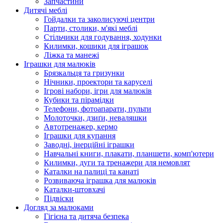
Запчастини
Дитячі меблі
Гойдалки та заколисуючі центри
Парти, столики, м'які меблі
Стільчики для годування, ходунки
Килимки, кошики для іграшок
Ліжка та манежі
Іграшки для малюків
Брязкальця та гризунки
Нічники, проектори та каруселі
Ігрові набори, ігри для малюків
Кубики та пірамідки
Телефони, фотоапарати, пульти
Молоточки, дзиґи, неваляшки
Автотренажер, кермо
Іграшки для купання
Заводні, інерційні іграшки
Навчальні книги, плакати, планшети, комп'ютери
Килимки, дуги та тренажери для немовлят
Каталки на палиці та канаті
Розвиваюча іграшка для малюків
Каталки-штовхачі
Підвіски
Догляд за малюками
Гігієна та дитяча безпека