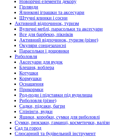
Новорічні елементи декору
Гірлянди
Ялинкові іграшки та аксесуари
Штучні ялинки і сосни
Активний відпочинок, туризм
Вуличні меблі, парасольки та аксесуари
Все для барбекю, пікніків
Активний відпочинок, туризм (різне)
Окуляри сонцезахисні
Парасольки і дощовики
Риболовля
Аксесуари для вудок
Блешня, воблера
Котушки
Кормушки
Оснащення
Прикормки
Род-поди і підставки під вудилища
Риболовля (різне)
Садки, підсаки, багри
Спінінги, вудки
Ящики, коробки, сумки для риболовлі
Сумки, рюкзаки, гаманці, косметички, валізи
Сад та город
Слюсарний та будівельний інструмент