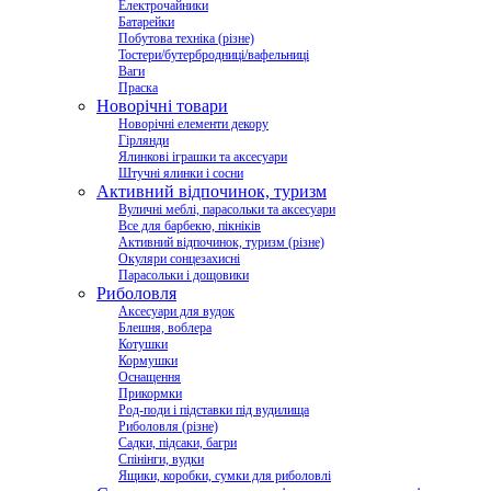
Електрочайники
Батарейки
Побутова техніка (різне)
Тостери/бутербродниці/вафельниці
Ваги
Праска
Новорічні товари
Новорічні елементи декору
Гірлянди
Ялинкові іграшки та аксесуари
Штучні ялинки і сосни
Активний відпочинок, туризм
Вуличні меблі, парасольки та аксесуари
Все для барбекю, пікніків
Активний відпочинок, туризм (різне)
Окуляри сонцезахисні
Парасольки і дощовики
Риболовля
Аксесуари для вудок
Блешня, воблера
Котушки
Кормушки
Оснащення
Прикормки
Род-поди і підставки під вудилища
Риболовля (різне)
Садки, підсаки, багри
Спінінги, вудки
Ящики, коробки, сумки для риболовлі