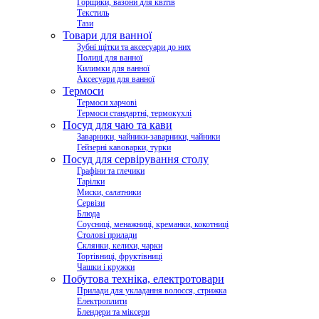
Горщики, вазони для квітів
Текстиль
Тази
Товари для ванної
Зубні щітки та аксесуари до них
Полиці для ванної
Килимки для ванної
Аксесуари для ванної
Термоси
Термоси харчові
Термоси стандартні, термокухлі
Посуд для чаю та кави
Заварники, чайники-заварники, чайники
Гейзерні кавоварки, турки
Посуд для сервірування столу
Графіни та глечики
Тарілки
Миски, салатники
Сервізи
Блюда
Соусниці, менажниці, креманки, кокотниці
Столові прилади
Склянки, келихи, чарки
Тортівниці, фруктівниці
Чашки і кружки
Побутова техніка, електротовари
Прилади для укладання волосся, стрижка
Електроплити
Блендери та міксери