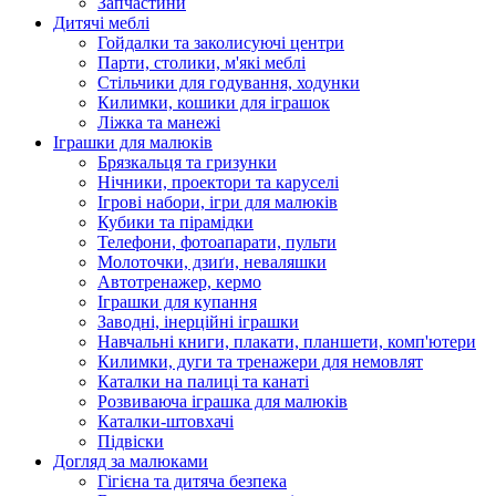
Запчастини
Дитячі меблі
Гойдалки та заколисуючі центри
Парти, столики, м'які меблі
Стільчики для годування, ходунки
Килимки, кошики для іграшок
Ліжка та манежі
Іграшки для малюків
Брязкальця та гризунки
Нічники, проектори та каруселі
Ігрові набори, ігри для малюків
Кубики та пірамідки
Телефони, фотоапарати, пульти
Молоточки, дзиґи, неваляшки
Автотренажер, кермо
Іграшки для купання
Заводні, інерційні іграшки
Навчальні книги, плакати, планшети, комп'ютери
Килимки, дуги та тренажери для немовлят
Каталки на палиці та канаті
Розвиваюча іграшка для малюків
Каталки-штовхачі
Підвіски
Догляд за малюками
Гігієна та дитяча безпека