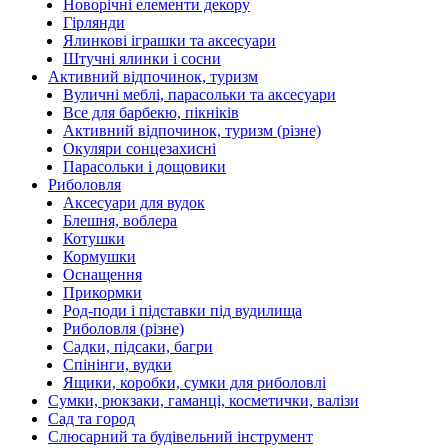
Новорічні елементи декору
Гірлянди
Ялинкові іграшки та аксесуари
Штучні ялинки і сосни
Активний відпочинок, туризм
Вуличні меблі, парасольки та аксесуари
Все для барбекю, пікніків
Активний відпочинок, туризм (різне)
Окуляри сонцезахисні
Парасольки і дощовики
Риболовля
Аксесуари для вудок
Блешня, воблера
Котушки
Кормушки
Оснащення
Прикормки
Род-поди і підставки під вудилища
Риболовля (різне)
Садки, підсаки, багри
Спінінги, вудки
Ящики, коробки, сумки для риболовлі
Сумки, рюкзаки, гаманці, косметички, валізи
Сад та город
Слюсарний та будівельний інструмент