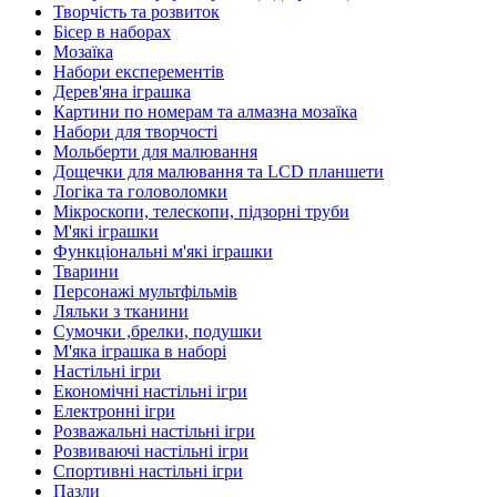
Творчість та розвиток
Бісер в наборах
Мозаїка
Набори експерементів
Дерев'яна іграшка
Картини по номерам та алмазна мозаїка
Набори для творчості
Мольберти для малювання
Дощечки для малювання та LCD планшети
Логіка та головоломки
Мікроскопи, телескопи, підзорні труби
М'які іграшки
Функціональні м'які іграшки
Тварини
Персонажі мультфільмів
Ляльки з тканини
Сумочки ,брелки, подушки
М'яка іграшка в наборі
Настільні ігри
Економічні настільні ігри
Електронні ігри
Розважальні настільні ігри
Розвиваючі настільні ігри
Спортивні настільні ігри
Пазли