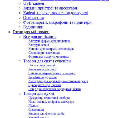
USB-кабелі
Зарядні пристрої та аксесуари
Кабелі, перехідники та подовжувачі
Освітлення
Фотоапарати, мікрофони та принтери
Годинники
Господарські товари
Все для випікання
Каструлі, форми для випікання
Каструлі, ковші
Кришки для каструль і сковорідок
Сковорідки і сотейники
Форми для льоду та морозива
Товари для свят і сувеніри
Пакети подарункові
Конверти та листівки
Свічки, повітряні кульки, хлопавки
Коробки подарункові
Аксесуари для карнавалу та святковий декор
Сувеніри та ігри, брелки
Папір для пакування подарунків, банти
Товари для кухні
Цукорниці, серветниці і набори
Ножі, ножиці, топірці та аксесуари
Підноси
Спецовниці
Кошики для фруктів, хліба
Кухонні дошки