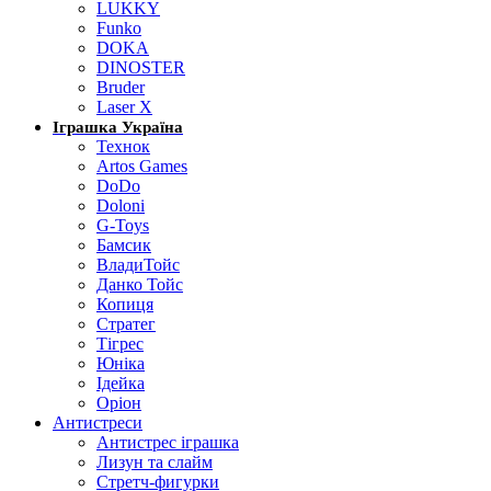
LUKKY
Funko
DOKA
DINOSTER
Bruder
Laser X
Іграшка Україна
Технок
Artos Games
DoDo
Doloni
G-Toys
Бамсик
ВладиТойс
Данко Тойс
Копиця
Стратег
Тігрес
Юніка
Ідейка
Оріон
Антистреси
Антистрес іграшка
Лизун та слайм
Стретч-фигурки