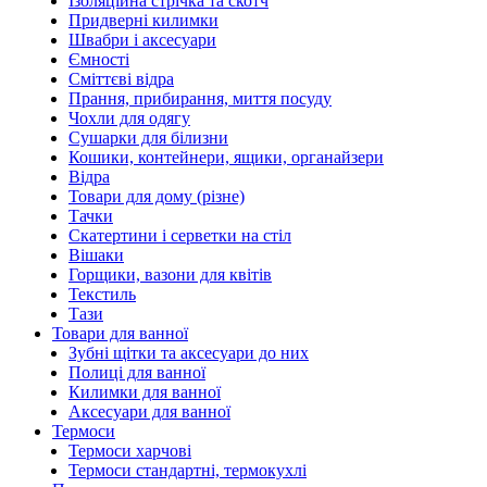
Ізоляційна стрічка та скотч
Придверні килимки
Швабри і аксесуари
Ємності
Сміттєві відра
Прання, прибирання, миття посуду
Чохли для одягу
Сушарки для білизни
Кошики, контейнери, ящики, органайзери
Відра
Товари для дому (різне)
Тачки
Скатертини і серветки на стіл
Вішаки
Горщики, вазони для квітів
Текстиль
Тази
Товари для ванної
Зубні щітки та аксесуари до них
Полиці для ванної
Килимки для ванної
Аксесуари для ванної
Термоси
Термоси харчові
Термоси стандартні, термокухлі