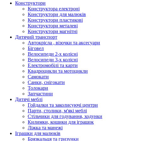
Конструктори
Конструктора електроні
Конструктори для малюків
Конструктори пластикові
Конструктори металеві
Конструктори магнітні
Дитячий транспорт
Автокрісла , візочки та аксесуари
Біговел
Велосипеди 2-х колісні
Велосипеди 3-х колісні
Електромобілі та карти
Квадроцикли та мотоцикли
Самокати
Санки, снігокати
Толокари
Запчастини
Дитячі меблі
Гойдалки та заколисуючі центри
Парти, столики, м'які меблі
Стільчики для годування, ходунки
Килимки, кошики для іграшок
Ліжка та манежі
Іграшки для малюків
Брязкальця та гризунки