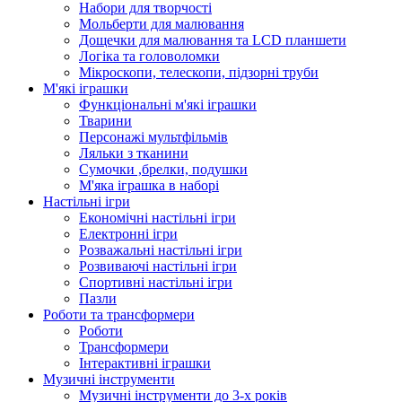
Набори для творчості
Мольберти для малювання
Дощечки для малювання та LCD планшети
Логіка та головоломки
Мікроскопи, телескопи, підзорні труби
М'які іграшки
Функціональні м'які іграшки
Тварини
Персонажі мультфільмів
Ляльки з тканини
Сумочки ,брелки, подушки
М'яка іграшка в наборі
Настільні ігри
Економічні настільні ігри
Електронні ігри
Розважальні настільні ігри
Розвиваючі настільні ігри
Спортивні настільні ігри
Пазли
Роботи та трансформери
Роботи
Трансформери
Інтерактивні іграшки
Музичні інструменти
Музичні інструменти до 3-х років