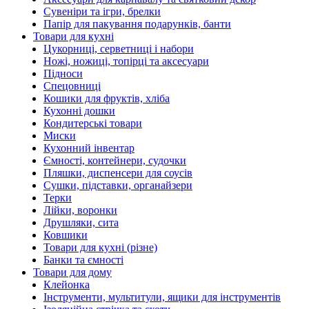
Сувеніри та ігри, брелки
Папір для пакування подарунків, банти
Товари для кухні
Цукорниці, серветниці і набори
Ножі, ножиці, топірці та аксесуари
Підноси
Спецовниці
Кошики для фруктів, хліба
Кухонні дошки
Кондитерські товари
Миски
Кухонний інвентар
Ємності, контейнери, судочки
Пляшки, диспенсери для соусів
Сушки, підставки, органайзери
Терки
Лійки, воронки
Друшляки, сита
Ковшики
Товари для кухні (різне)
Банки та ємності
Товари для дому
Клейонка
Інструменти, мультитули, ящики для інструментів