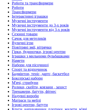
Роботи та трансформери
Роботи
Трансформери
Інтерактивні іграшки
Музичні інструменти
Музичні інструменти до 3-х років
Музичні інструменти від 3-х років
Сезонні товари
Сачок для метеликів
Вуличні ігри
Повітряні змії, вітрячки
Гірки, будиночки, ігрові центри
Іграшки з мильними бульбашками
Намети
Набори для пісочниці
Спорт та відпочинок
Бадмінтон, теніс, дартс, баскетбол
Боксерські набори
М'ячі, стрибуни
Ролики, скейти, ковзани , захист
Тренажери, батути, фітнес
Надувні вироби
Матраси та меблі
Ігрові центри, батути
Круги, нарукавники, плотики, жилети, м'ячі