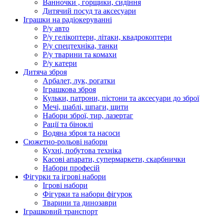
Ванночки , горщики, сидіння
Дитячий посуд та аксесуари
Іграшки на радіокеруванні
Р/у авто
Р/у гелікоптери, літаки, квадрокоптери
Р/у спецтехніка, танки
Р/у тварини та комахи
Р/у катери
Дитяча зброя
Арбалет, лук, рогатки
Іграшкова зброя
Кульки, патрони, пістони та аксесуари до зброї
Мечі, шаблі, шпаги, щити
Набори зброї, тир, лазертаг
Рації та біноклі
Водяна зброя та насоси
Сюжетно-рольові набори
Кухні, побутова техніка
Касові апарати, супермаркети, скарбнички
Набори професій
Фігурки та ігрові набори
Ігрові набори
Фігурки та набори фігурок
Тварини та динозаври
Іграшковий транспорт