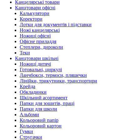
Канцелярські товари
Канцтовари офісні
Калькулятори
Коректори
Лотки для документів і підставки
Ножі канцелярські
Ножиці офісні
Офісне приладдя
Степлери, дироколи
Теки
Канцтовари шкільні
Ножиці дитячі
Готовальні, циркулі
Ланчбокси, термоси, пляшечки
Лінійки, трикутники, транспортири
Крейда
Обкладинки
Шкільний асортимент
Папки для зошитів, праці
Папки для школи
Альбоми
Кольоровий папір
Кольоровий картон
Гумки
Стругачки