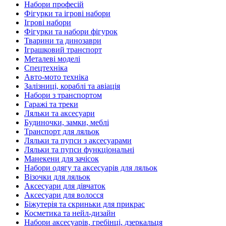
Набори професій
Фігурки та ігрові набори
Ігрові набори
Фігурки та набори фігурок
Тварини та динозаври
Іграшковий транспорт
Металеві моделі
Спецтехніка
Авто-мото техніка
Залізниці, кораблі та авіація
Набори з транспортом
Гаражі та треки
Ляльки та аксесуари
Будиночки, замки, меблі
Транспорт для ляльок
Ляльки та пупси з аксесуарами
Ляльки та пупси функціональні
Манекени для зачісок
Набори одягу та аксесуарів для ляльок
Візочки для ляльок
Аксесуари для дівчаток
Аксесуари для волосся
Біжутерія та скриньки для прикрас
Косметика та нейл-дизайн
Набори аксесуарів, гребінці, дзеркальця