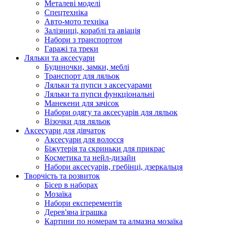
Металеві моделі
Спецтехніка
Авто-мото техніка
Залізниці, кораблі та авіація
Набори з транспортом
Гаражі та треки
Ляльки та аксесуари
Будиночки, замки, меблі
Транспорт для ляльок
Ляльки та пупси з аксесуарами
Ляльки та пупси функціональні
Манекени для зачісок
Набори одягу та аксесуарів для ляльок
Візочки для ляльок
Аксесуари для дівчаток
Аксесуари для волосся
Біжутерія та скриньки для прикрас
Косметика та нейл-дизайн
Набори аксесуарів, гребінці, дзеркальця
Творчість та розвиток
Бісер в наборах
Мозаїка
Набори експерементів
Дерев'яна іграшка
Картини по номерам та алмазна мозаїка