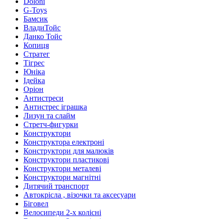
Doloni
G-Toys
Бамсик
ВладиТойс
Данко Тойс
Копиця
Стратег
Тігрес
Юніка
Ідейка
Оріон
Антистреси
Антистрес іграшка
Лизун та слайм
Стретч-фигурки
Конструктори
Конструктора електроні
Конструктори для малюків
Конструктори пластикові
Конструктори металеві
Конструктори магнітні
Дитячий транспорт
Автокрісла , візочки та аксесуари
Біговел
Велосипеди 2-х колісні