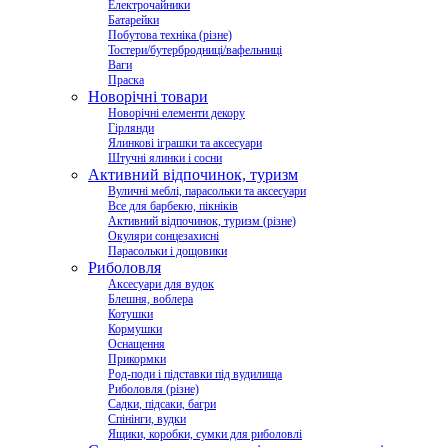
Електрочайники
Батарейки
Побутова техніка (різне)
Тостери/бутербродниці/вафельниці
Ваги
Праска
Новорічні товари
Новорічні елементи декору
Гірлянди
Ялинкові іграшки та аксесуари
Штучні ялинки і сосни
Активний відпочинок, туризм
Вуличні меблі, парасольки та аксесуари
Все для барбекю, пікніків
Активний відпочинок, туризм (різне)
Окуляри сонцезахисні
Парасольки і дощовики
Риболовля
Аксесуари для вудок
Блешня, воблера
Котушки
Кормушки
Оснащення
Прикормки
Род-поди і підставки під вудилища
Риболовля (різне)
Садки, підсаки, багри
Спінінги, вудки
Ящики, коробки, сумки для риболовлі