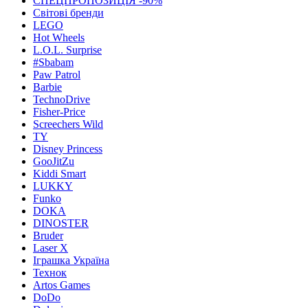
СПЕЦПРОПОЗИЦІЯ -90%
Світові бренди
LEGO
Hot Wheels
L.O.L. Surprise
#Sbabam
Paw Patrol
Barbie
TechnoDrive
Fisher-Price
Screechers Wild
TY
Disney Princess
GooJitZu
Kiddi Smart
LUKKY
Funko
DOKA
DINOSTER
Bruder
Laser X
Іграшка Україна
Технок
Artos Games
DoDo