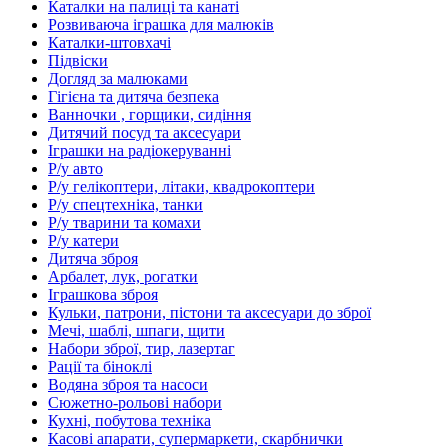
Каталки на палиці та канаті
Розвиваюча іграшка для малюків
Каталки-штовхачі
Підвіски
Догляд за малюками
Гігієна та дитяча безпека
Ванночки , горщики, сидіння
Дитячий посуд та аксесуари
Іграшки на радіокеруванні
Р/у авто
Р/у гелікоптери, літаки, квадрокоптери
Р/у спецтехніка, танки
Р/у тварини та комахи
Р/у катери
Дитяча зброя
Арбалет, лук, рогатки
Іграшкова зброя
Кульки, патрони, пістони та аксесуари до зброї
Мечі, шаблі, шпаги, щити
Набори зброї, тир, лазертаг
Рації та біноклі
Водяна зброя та насоси
Сюжетно-рольові набори
Кухні, побутова техніка
Касові апарати, супермаркети, скарбнички