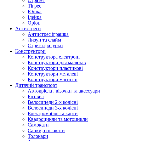
Стратег
Тігрес
Юніка
Ідейка
Оріон
Антистреси
Антистрес іграшка
Лизун та слайм
Стретч-фигурки
Конструктори
Конструктора електроні
Конструктори для малюків
Конструктори пластикові
Конструктори металеві
Конструктори магнітні
Дитячий транспорт
Автокрісла , візочки та аксесуари
Біговел
Велосипеди 2-х колісні
Велосипеди 3-х колісні
Електромобілі та карти
Квадроцикли та мотоцикли
Самокати
Санки, снігокати
Толокари