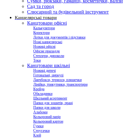
Сумки, рюкзаки, гаманці, косметички, валізи
Сад та город
Слюсарний та будівельний інструмент
Канцелярські товари
Канцтовари офісні
Калькулятори
Коректори
Лотки для документів і підставки
Ножі канцелярські
Ножиці офісні
Офісне приладдя
Степлери, дироколи
Теки
Канцтовари шкільні
Ножиці дитячі
Готовальні, циркулі
Ланчбокси, термоси, пляшечки
Лінійки, трикутники, транспортири
Крейда
Обкладинки
Шкільний асортимент
Папки для зошитів, праці
Папки для школи
Альбоми
Кольоровий папір
Кольоровий картон
Гумки
Стругачки
Клей