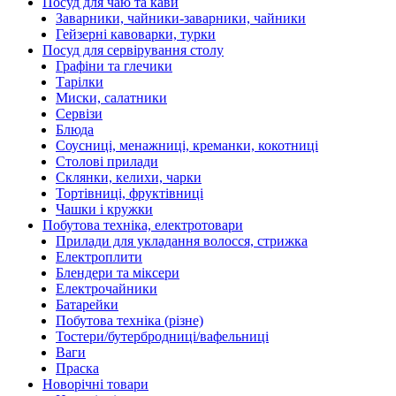
Посуд для чаю та кави
Заварники, чайники-заварники, чайники
Гейзерні кавоварки, турки
Посуд для сервірування столу
Графіни та глечики
Тарілки
Миски, салатники
Сервізи
Блюда
Соусниці, менажниці, креманки, кокотниці
Столові прилади
Склянки, келихи, чарки
Тортівниці, фруктівниці
Чашки і кружки
Побутова техніка, електротовари
Прилади для укладання волосся, стрижка
Електроплити
Блендери та міксери
Електрочайники
Батарейки
Побутова техніка (різне)
Тостери/бутербродниці/вафельниці
Ваги
Праска
Новорічні товари