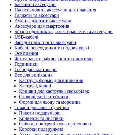
Басейни і аксесуари
Насоси, човни, аксесуари для плавання
Гаджети та аксесуари
Аудіо-гаджети та аксесуари
Аксесуари для смартфонів
Smart-годинники, фітнес-браслети та аксесуари
USB-кабелі
Зарядні пристрої та аксесуари
Кабелі, перехідники та подовжувачі
Освітлення
Фотоапарати, мікрофони та принтери
Годинники
Господарські товари
Все для випікання
Каструлі, форми для випікання
Каструлі, ковші
Кришки для каструль і сковорідок
Сковорідки і сотейники
Форми для льоду та морозива
Товари для свят і сувеніри
Пакети подарункові
Конверти та листівки
Свічки, повітряні кульки, хлопавки
Коробки подарункові
Аксесуари для карнавалу та святковий декор