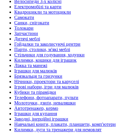
Велосипеди 3-х колісні
Електромобілі та карти
Квадроцикли та мотоцикли
Самокати
Санки, снігокати
Толокари
Запчастини
Дитячі меблі
Гойдалки та заколисуючі центри
Парти, столики, м'які меблі
Стільчики для годування, ходунки
Килимки, кошики для іграшок
Ліжка та манежі
Іграшки для малюків
Брязкальця та гризунки
Нічники, проектори та каруселі
Ігрові набори, ігри для малюків
Кубики та пірамідки
Телефони, фотоапарати, пульти
Молоточки, дзиґи, неваляшки
Автотренажер, кермо
Іграшки для купання
Заводні, інерційні іграшки
Навчальні книги, плакати, планшети, комп'ютери
Килимки, дуги та тренажери для немовлят