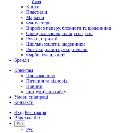
Скотч
Книги
Пластилін
Маркери
Фломастери
Вироби з паперу, блокноти та щоденники
Олівці кольорові, олівці графітні
Ручки, стрижні
Шкільні зошити, щоденники
Рюкзаки, ранці сумки, пенали
Фарби, гуаш, кисті
Бренди
Клієнтам
Про компанію
Питання та відповіді
Новини
Інструкція по сайту
Умови співпраці
Контакти
Вхід
Реєстрація
Відкладені
0
Укр
Рус