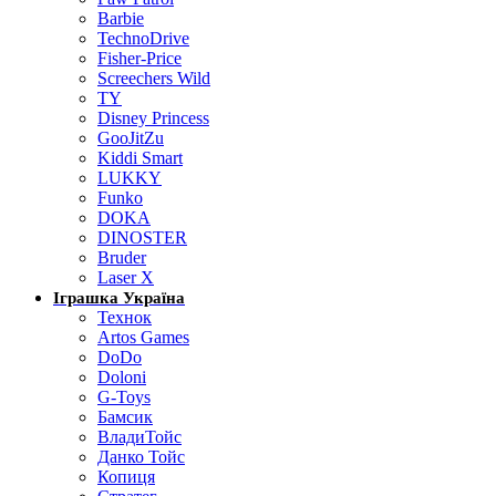
Barbie
TechnoDrive
Fisher-Price
Screechers Wild
TY
Disney Princess
GooJitZu
Kiddi Smart
LUKKY
Funko
DOKA
DINOSTER
Bruder
Laser X
Іграшка Україна
Технок
Artos Games
DoDo
Doloni
G-Toys
Бамсик
ВладиТойс
Данко Тойс
Копиця