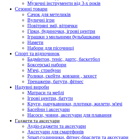
Музичні інструменти від 3-х років
Сезонні товари
Сачок для метеликів
Вуличні ігри
Повітряні змії, вітрячки
Гірки, будиночки, ігрові центри
Іграшки з мильними бульбашками
Намети
Набори для пісочниці
Спорт та відпочинок
Бадмінтон, теніс, дартс, баскетбол
Боксерські набори
М'ячі, стрибуни
Ролики, скейти, ковзани , захист
Тренажери, батути, фітнес
Надувні вироби
Матраси та меблі
Ігрові центри, батути
Круги, нарукавники, плотики, жилети, м'ячі
Басейни і аксесуари
Насоси, човни, аксесуари для плавання
Гаджети та аксесуари
Аудіо-гаджети та аксесуари
Аксесуари для смартфонів
Smart-годинники, фітнес-браслети та аксесуари