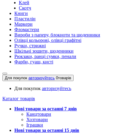
Клей
Скотч
Книги
Пластилін
Маркери
Фломастери
Вироби з паперу, блокноти та щоденники
Олівці кольорові, олівці графітні
Ручки, стрижні
Шкільні зошити, щоденники
Рюкзаки, ранці сумки, пенали
Фарби, гуаш, кисті
Для покупок
авторизуйтесь
0
товарів
Для покупок
авторизуйтесь
Каталог товарів
Нові товари за останнi 7 днiв
Канцтовари
Хозтовари
Іграшки
Нові товари за останнi 15 днiв