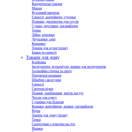
Кондитерські товари
Миски
Кухонний інвентар
Ємності, контейнери, судочки
Пляшки, диспенсери для соусів
Сушки, підставки, органайзери
Терки
Лійки, воронки
Друшляки, сита
Ковшики
Товари для кухні (різне)
Банки та ємності
Товари для дому
Клейонка
Інструменти, мультитули, ящики для інструментів
Ізоляційна стрічка та скотч
Придверні килимки
Швабри і аксесуари
Ємності
Сміттєві відра
Прання, прибирання, миття посуду
Чохли для одягу
Сушарки для білизни
Кошики, контейнери, ящики, органайзери
Відра
Товари для дому (різне)
Тачки
Скатертини і серветки на стіл
Вішаки