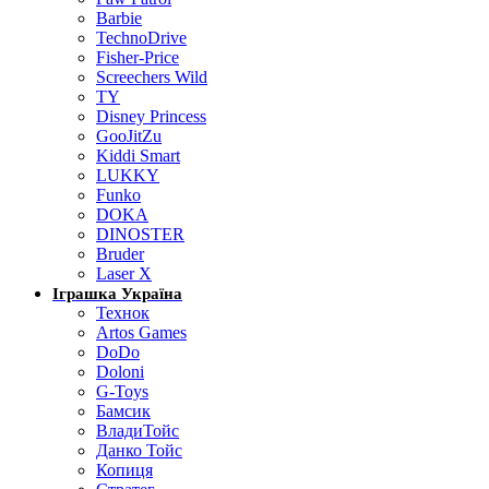
Barbie
TechnoDrive
Fisher-Price
Screechers Wild
TY
Disney Princess
GooJitZu
Kiddi Smart
LUKKY
Funko
DOKA
DINOSTER
Bruder
Laser X
Іграшка Україна
Технок
Artos Games
DoDo
Doloni
G-Toys
Бамсик
ВладиТойс
Данко Тойс
Копиця