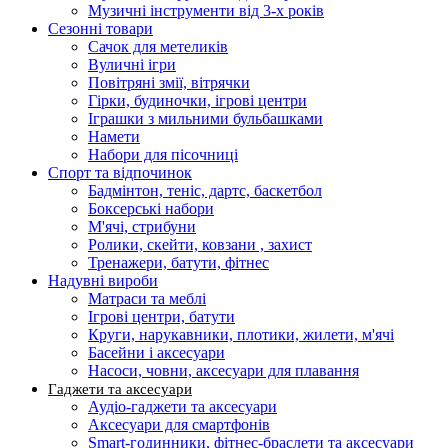
Музичні інструменти від 3-х років
Сезонні товари
Сачок для метеликів
Вуличні ігри
Повітряні змії, вітрячки
Гірки, будиночки, ігрові центри
Іграшки з мильними бульбашками
Намети
Набори для пісочниці
Спорт та відпочинок
Бадмінтон, теніс, дартс, баскетбол
Боксерські набори
М'ячі, стрибуни
Ролики, скейти, ковзани , захист
Тренажери, батути, фітнес
Надувні вироби
Матраси та меблі
Ігрові центри, батути
Круги, нарукавники, плотики, жилети, м'ячі
Басейни і аксесуари
Насоси, човни, аксесуари для плавання
Гаджети та аксесуари
Аудіо-гаджети та аксесуари
Аксесуари для смартфонів
Smart-годинники, фітнес-браслети та аксесуари