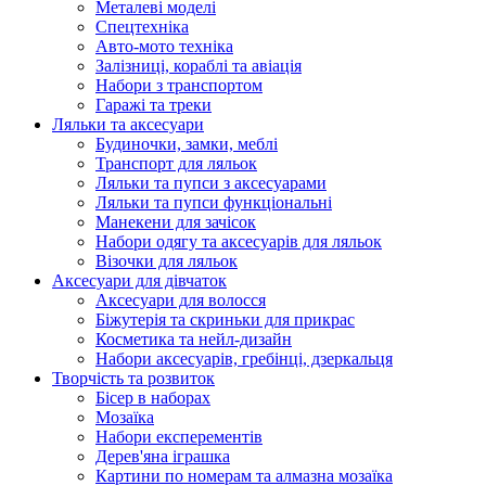
Металеві моделі
Спецтехніка
Авто-мото техніка
Залізниці, кораблі та авіація
Набори з транспортом
Гаражі та треки
Ляльки та аксесуари
Будиночки, замки, меблі
Транспорт для ляльок
Ляльки та пупси з аксесуарами
Ляльки та пупси функціональні
Манекени для зачісок
Набори одягу та аксесуарів для ляльок
Візочки для ляльок
Аксесуари для дівчаток
Аксесуари для волосся
Біжутерія та скриньки для прикрас
Косметика та нейл-дизайн
Набори аксесуарів, гребінці, дзеркальця
Творчість та розвиток
Бісер в наборах
Мозаїка
Набори експерементів
Дерев'яна іграшка
Картини по номерам та алмазна мозаїка