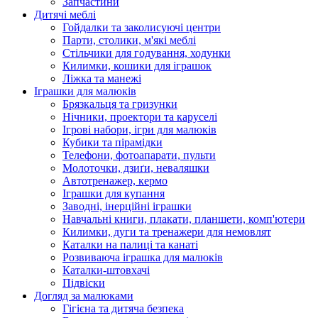
Запчастини
Дитячі меблі
Гойдалки та заколисуючі центри
Парти, столики, м'які меблі
Стільчики для годування, ходунки
Килимки, кошики для іграшок
Ліжка та манежі
Іграшки для малюків
Брязкальця та гризунки
Нічники, проектори та каруселі
Ігрові набори, ігри для малюків
Кубики та пірамідки
Телефони, фотоапарати, пульти
Молоточки, дзиґи, неваляшки
Автотренажер, кермо
Іграшки для купання
Заводні, інерційні іграшки
Навчальні книги, плакати, планшети, комп'ютери
Килимки, дуги та тренажери для немовлят
Каталки на палиці та канаті
Розвиваюча іграшка для малюків
Каталки-штовхачі
Підвіски
Догляд за малюками
Гігієна та дитяча безпека