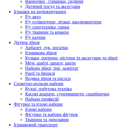
Ванночки , горщики, сидіння
Дитячий посуд та аксесуари
Іграшки на радіокеруванні
Р/у авто
Р/у гелікоптери, літаки, квадрокоптери
Р/у спецтехніка, танки
Р/у тварини та комахи
Р/у катери
Дитяча зброя
Арбалет, лук, рогатки
Іграшкова зброя
Кульки, патрони, пістони та аксесуари до зброї
Мечі, шаблі, шпаги, щити
Набори зброї, тир, лазертаг
Рації та біноклі
Водяна зброя та насоси
Сюжетно-рольові набори
Кухні, побутова техніка
Касові апарати, супермаркети, скарбнички
Набори професій
Фігурки та ігрові набори
Ігрові набори
Фігурки та набори фігурок
Тварини та динозаври
Іграшковий транспорт