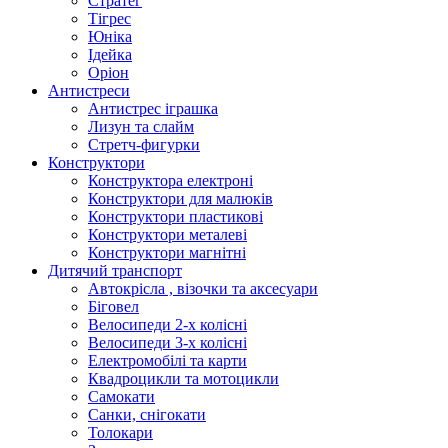
Стратег
Тігрес
Юніка
Ідейка
Оріон
Антистреси
Антистрес іграшка
Лизун та слайм
Стретч-фигурки
Конструктори
Конструктора електроні
Конструктори для малюків
Конструктори пластикові
Конструктори металеві
Конструктори магнітні
Дитячий транспорт
Автокрісла , візочки та аксесуари
Біговел
Велосипеди 2-х колісні
Велосипеди 3-х колісні
Електромобілі та карти
Квадроцикли та мотоцикли
Самокати
Санки, снігокати
Толокари