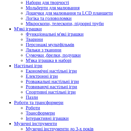
Набори для творчості
Мольберти для малювання
Дощечки для малювання та LCD планшети
Логіка та головоломки
Мікроскопи, телескопи, підзорні труби
М'які іграшки
Функціональні м'які іграшки
Тварини
Персонажі мультфільмів
Ляльки з тканини
Сумочки ,брелки, подушки
М'яка іграшка в наборі
Настільні ігри
Економічні настільні ігри
Електронні ігри
Розважальні настільні ігри
Розвиваючі настільні ігри
Спортивні настільні ігри
Пазли
Роботи та трансформери
Роботи
Трансформери
Інтерактивні іграшки
Музичні інструменти
Музичні інструменти до 3-х років