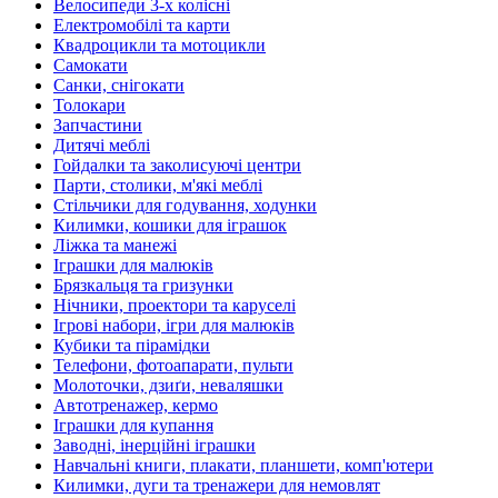
Велосипеди 3-х колісні
Електромобілі та карти
Квадроцикли та мотоцикли
Самокати
Санки, снігокати
Толокари
Запчастини
Дитячі меблі
Гойдалки та заколисуючі центри
Парти, столики, м'які меблі
Стільчики для годування, ходунки
Килимки, кошики для іграшок
Ліжка та манежі
Іграшки для малюків
Брязкальця та гризунки
Нічники, проектори та каруселі
Ігрові набори, ігри для малюків
Кубики та пірамідки
Телефони, фотоапарати, пульти
Молоточки, дзиґи, неваляшки
Автотренажер, кермо
Іграшки для купання
Заводні, інерційні іграшки
Навчальні книги, плакати, планшети, комп'ютери
Килимки, дуги та тренажери для немовлят