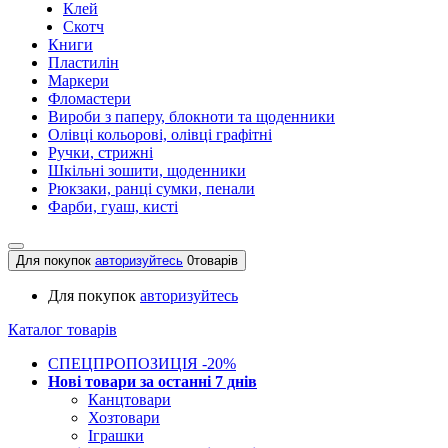
Клей
Скотч
Книги
Пластилін
Маркери
Фломастери
Вироби з паперу, блокноти та щоденники
Олівці кольорові, олівці графітні
Ручки, стрижні
Шкільні зошити, щоденники
Рюкзаки, ранці сумки, пенали
Фарби, гуаш, кисті
Для покупок
авторизуйтесь
0
товарів
Для покупок
авторизуйтесь
Каталог товарів
СПЕЦПРОПОЗИЦІЯ -20%
Нові товари за останнi 7 днiв
Канцтовари
Хозтовари
Іграшки