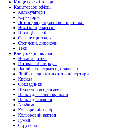
Канцелярські товари
Канцтовари офісні
Калькулятори
Коректори
Лотки для документів і підставки
Ножі канцелярські
Ножиці офісні
Офісне приладдя
Степлери, дироколи
Теки
Канцтовари шкільні
Ножиці дитячі
Готовальні, циркулі
Ланчбокси, термоси, пляшечки
Лінійки, трикутники, транспортири
Крейда
Обкладинки
Шкільний асортимент
Папки для зошитів, праці
Папки для школи
Альбоми
Кольоровий папір
Кольоровий картон
Гумки
Стругачки