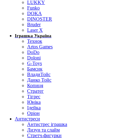
LUKKY
Funko
DOKA
DINOSTER
Bruder
Laser X
Іграшка Україна
Технок
Artos Games
DoDo
Doloni
G-Toys
Бамсик
ВладиТойс
Данко Тойс
Копиця
Стратег
Тігрес
Юніка
Ідейка
Оріон
Антистреси
Антистрес іграшка
Лизун та слайм
Стретч-фигурки