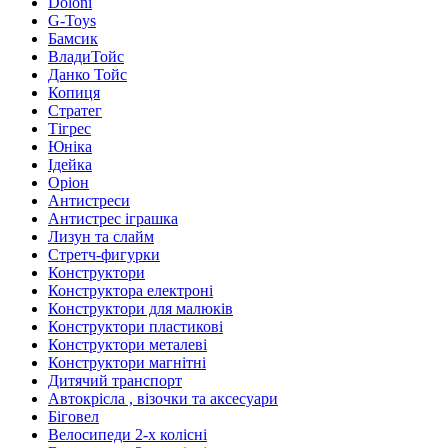
Doloni
G-Toys
Бамсик
ВладиТойс
Данко Тойс
Копиця
Стратег
Тігрес
Юніка
Ідейка
Оріон
Антистреси
Антистрес іграшка
Лизун та слайм
Стретч-фигурки
Конструктори
Конструктора електроні
Конструктори для малюків
Конструктори пластикові
Конструктори металеві
Конструктори магнітні
Дитячий транспорт
Автокрісла , візочки та аксесуари
Біговел
Велосипеди 2-х колісні