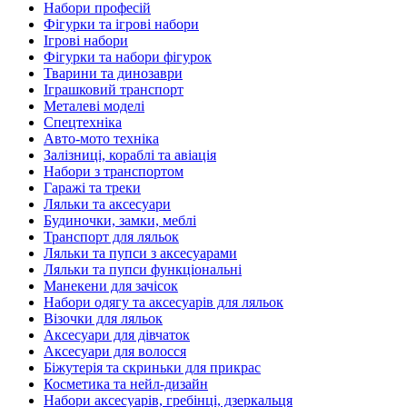
Набори професій
Фігурки та ігрові набори
Ігрові набори
Фігурки та набори фігурок
Тварини та динозаври
Іграшковий транспорт
Металеві моделі
Спецтехніка
Авто-мото техніка
Залізниці, кораблі та авіація
Набори з транспортом
Гаражі та треки
Ляльки та аксесуари
Будиночки, замки, меблі
Транспорт для ляльок
Ляльки та пупси з аксесуарами
Ляльки та пупси функціональні
Манекени для зачісок
Набори одягу та аксесуарів для ляльок
Візочки для ляльок
Аксесуари для дівчаток
Аксесуари для волосся
Біжутерія та скриньки для прикрас
Косметика та нейл-дизайн
Набори аксесуарів, гребінці, дзеркальця