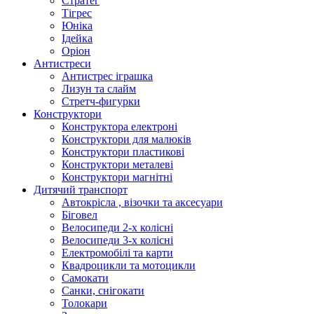
Стратег
Тігрес
Юніка
Ідейка
Оріон
Антистреси
Антистрес іграшка
Лизун та слайм
Стретч-фигурки
Конструктори
Конструктора електроні
Конструктори для малюків
Конструктори пластикові
Конструктори металеві
Конструктори магнітні
Дитячий транспорт
Автокрісла , візочки та аксесуари
Біговел
Велосипеди 2-х колісні
Велосипеди 3-х колісні
Електромобілі та карти
Квадроцикли та мотоцикли
Самокати
Санки, снігокати
Толокари