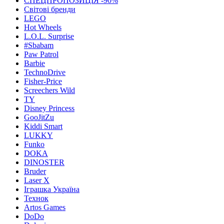
СПЕЦПРОПОЗИЦІЯ -90%
Світові бренди
LEGO
Hot Wheels
L.O.L. Surprise
#Sbabam
Paw Patrol
Barbie
TechnoDrive
Fisher-Price
Screechers Wild
TY
Disney Princess
GooJitZu
Kiddi Smart
LUKKY
Funko
DOKA
DINOSTER
Bruder
Laser X
Іграшка Україна
Технок
Artos Games
DoDo