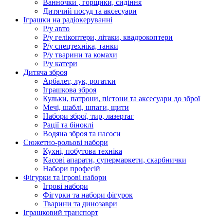
Ванночки , горщики, сидіння
Дитячий посуд та аксесуари
Іграшки на радіокеруванні
Р/у авто
Р/у гелікоптери, літаки, квадрокоптери
Р/у спецтехніка, танки
Р/у тварини та комахи
Р/у катери
Дитяча зброя
Арбалет, лук, рогатки
Іграшкова зброя
Кульки, патрони, пістони та аксесуари до зброї
Мечі, шаблі, шпаги, щити
Набори зброї, тир, лазертаг
Рації та біноклі
Водяна зброя та насоси
Сюжетно-рольові набори
Кухні, побутова техніка
Касові апарати, супермаркети, скарбнички
Набори професій
Фігурки та ігрові набори
Ігрові набори
Фігурки та набори фігурок
Тварини та динозаври
Іграшковий транспорт