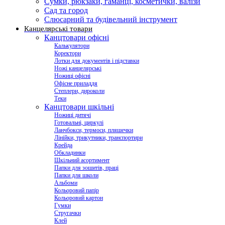
Сумки, рюкзаки, гаманці, косметички, валізи
Сад та город
Слюсарний та будівельний інструмент
Канцелярські товари
Канцтовари офісні
Калькулятори
Коректори
Лотки для документів і підставки
Ножі канцелярські
Ножиці офісні
Офісне приладдя
Степлери, дироколи
Теки
Канцтовари шкільні
Ножиці дитячі
Готовальні, циркулі
Ланчбокси, термоси, пляшечки
Лінійки, трикутники, транспортири
Крейда
Обкладинки
Шкільний асортимент
Папки для зошитів, праці
Папки для школи
Альбоми
Кольоровий папір
Кольоровий картон
Гумки
Стругачки
Клей