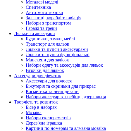
Металеві моделі
Спецтехніка
Авто-мото техніка
Залізниці, кораблі та авіація
Набори з транспортом
Гаражі та треки
Ляльки та аксесуари
Будиночки, замки, меблі
Транспорт для ляльок
Ляльки та пупси з аксесуарами
Ляльки та пупси функціональні
Манекени для зачісок
Набори одягу та аксесуарів для ляльок
Візочки для ляльок
Аксесуари для дівчаток
Аксесуари для волосся
Біжутерія та скриньки для прикрас
Косметика та нейл-дизайн
Набори аксесуарів, гребінці, дзеркальця
Творчість та розвиток
Бісер в наборах
Мозаїка
Набори експерементів
Дерев'яна іграшка
Картини по номерам та алмазна мозаїка