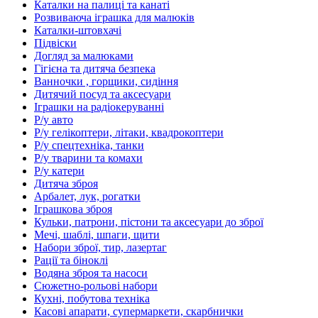
Каталки на палиці та канаті
Розвиваюча іграшка для малюків
Каталки-штовхачі
Підвіски
Догляд за малюками
Гігієна та дитяча безпека
Ванночки , горщики, сидіння
Дитячий посуд та аксесуари
Іграшки на радіокеруванні
Р/у авто
Р/у гелікоптери, літаки, квадрокоптери
Р/у спецтехніка, танки
Р/у тварини та комахи
Р/у катери
Дитяча зброя
Арбалет, лук, рогатки
Іграшкова зброя
Кульки, патрони, пістони та аксесуари до зброї
Мечі, шаблі, шпаги, щити
Набори зброї, тир, лазертаг
Рації та біноклі
Водяна зброя та насоси
Сюжетно-рольові набори
Кухні, побутова техніка
Касові апарати, супермаркети, скарбнички