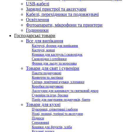
USB-кабелі
Зарядні пристрої та аксесуари
Кабелі, перехідники та подовжувачі
Освітлення
Фотоапарати, мікрофони та принтери
Годинники
Господарські товари
Все для випікання
Каструлі, форми для випікання
Каструлі, ковші
Кришки для каструль і сковорідок
Сковорідки і сотейники
Форми для льоду та морозива
Товари для свят і сувеніри
Пакети подарункові
Конверти та листівки
Свічки, повітряні кульки, хлопавки
Коробки подарункові
Аксесуари для карнавалу та святковий декор
Сувеніри та ігри, брелки
Папір для пакування подарунків, банти
Товари для кухні
Цукорниці, серветниці і набори
Ножі, ножиці, топірці та аксесуари
Підноси
Спецовниці
Кошики для фруктів, хліба
Кухонні дошки