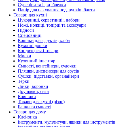
Сувеніри та ігри, брелки
Папір для пакування подарунків, банти
Товари для кухні
Цукорниці, серветниці і набори
Ножі, ножиці, топірці та аксесуари
Підноси
Спецовниці
Кошики для фруктів, хліба
Кухонні дошки
Кондитерські товари
Миски
Кухонний інвентар
Ємності, контейнери, судочки
Пляшки, диспенсери для соусів
Сушки, підставки, органайзери
Терки
Лійки, воронки
Друшляки, сита
Ковшики
Товари для кухні (різне)
Банки та ємності
Товари для дому
Клейонка
Інструменти, мультитули, ящики для інструментів