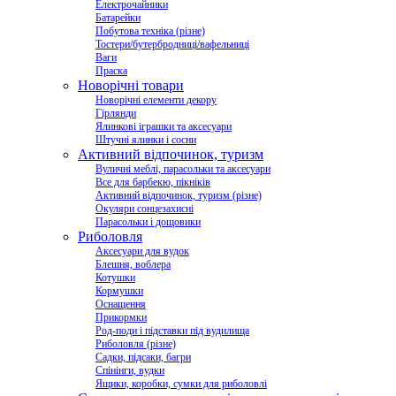
Електрочайники
Батарейки
Побутова техніка (різне)
Тостери/бутербродниці/вафельниці
Ваги
Праска
Новорічні товари
Новорічні елементи декору
Гірлянди
Ялинкові іграшки та аксесуари
Штучні ялинки і сосни
Активний відпочинок, туризм
Вуличні меблі, парасольки та аксесуари
Все для барбекю, пікніків
Активний відпочинок, туризм (різне)
Окуляри сонцезахисні
Парасольки і дощовики
Риболовля
Аксесуари для вудок
Блешня, воблера
Котушки
Кормушки
Оснащення
Прикормки
Род-поди і підставки під вудилища
Риболовля (різне)
Садки, підсаки, багри
Спінінги, вудки
Ящики, коробки, сумки для риболовлі