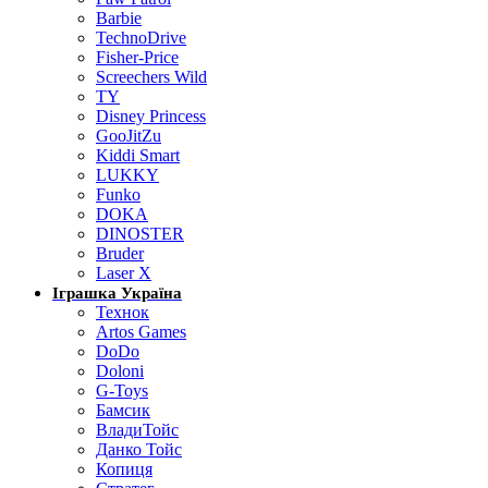
Barbie
TechnoDrive
Fisher-Price
Screechers Wild
TY
Disney Princess
GooJitZu
Kiddi Smart
LUKKY
Funko
DOKA
DINOSTER
Bruder
Laser X
Іграшка Україна
Технок
Artos Games
DoDo
Doloni
G-Toys
Бамсик
ВладиТойс
Данко Тойс
Копиця