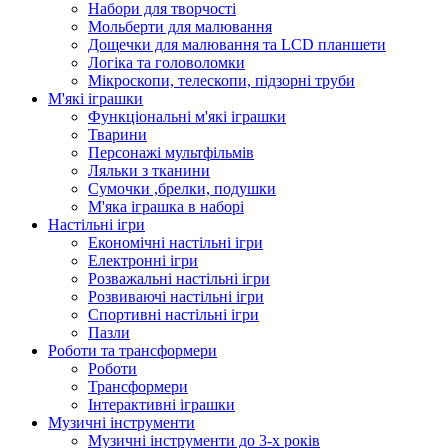
Набори для творчості
Мольберти для малювання
Дощечки для малювання та LCD планшети
Логіка та головоломки
Мікроскопи, телескопи, підзорні труби
М'які іграшки
Функціональні м'які іграшки
Тварини
Персонажі мультфільмів
Ляльки з тканини
Сумочки ,брелки, подушки
М'яка іграшка в наборі
Настільні ігри
Економічні настільні ігри
Електронні ігри
Розважальні настільні ігри
Розвиваючі настільні ігри
Спортивні настільні ігри
Пазли
Роботи та трансформери
Роботи
Трансформери
Інтерактивні іграшки
Музичні інструменти
Музичні інструменти до 3-х років