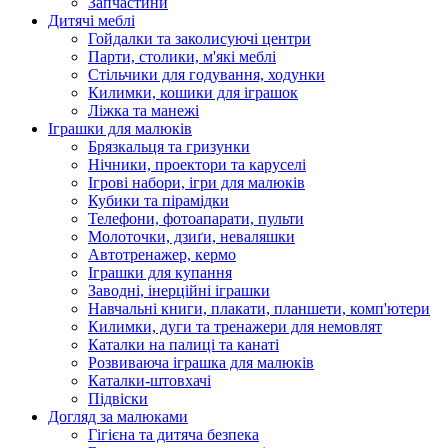
Запчастини
Дитячі меблі
Гойдалки та заколисуючі центри
Парти, столики, м'які меблі
Стільчики для годування, ходунки
Килимки, кошики для іграшок
Ліжка та манежі
Іграшки для малюків
Брязкальця та гризунки
Нічники, проектори та каруселі
Ігрові набори, ігри для малюків
Кубики та пірамідки
Телефони, фотоапарати, пульти
Молоточки, дзиґи, неваляшки
Автотренажер, кермо
Іграшки для купання
Заводні, інерційні іграшки
Навчальні книги, плакати, планшети, комп'ютери
Килимки, дуги та тренажери для немовлят
Каталки на палиці та канаті
Розвиваюча іграшка для малюків
Каталки-штовхачі
Підвіски
Догляд за малюками
Гігієна та дитяча безпека