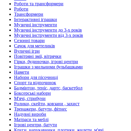
Роботи та трансформери
Роботи
Трансформери
Інтерактивні іграшки
Музичні інструменти
Музичні інструменти до 3-х років
Музичні інструменти від 3-х років
Сезонні товари
Сачок для метеликів
Вуличні ігри
Повітряні змії, вітрячки
Гірки, будиночки, ігрові центри
Іграшки з мильними бульбашками
Намети
Набори для пісочниці
Спорт та відпочинок
Бадмінтон, теніс, дартс, баскетбол
Боксерські набори
М'ячі, стрибуни
Ролики, скейти, ковзани , захист
Тренажери, батути, фітнес
Надувні вироби
Матраси та меблі
Ігрові центри, батути
Круги, нарукавники, плотики, жилети, м'ячі