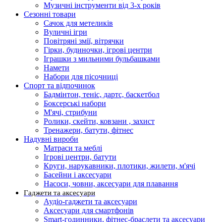
Музичні інструменти від 3-х років
Сезонні товари
Сачок для метеликів
Вуличні ігри
Повітряні змії, вітрячки
Гірки, будиночки, ігрові центри
Іграшки з мильними бульбашками
Намети
Набори для пісочниці
Спорт та відпочинок
Бадмінтон, теніс, дартс, баскетбол
Боксерські набори
М'ячі, стрибуни
Ролики, скейти, ковзани , захист
Тренажери, батути, фітнес
Надувні вироби
Матраси та меблі
Ігрові центри, батути
Круги, нарукавники, плотики, жилети, м'ячі
Басейни і аксесуари
Насоси, човни, аксесуари для плавання
Гаджети та аксесуари
Аудіо-гаджети та аксесуари
Аксесуари для смартфонів
Smart-годинники, фітнес-браслети та аксесуари