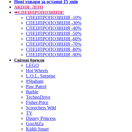
Нові товари за останнi 15 днiв
АКЦІЯ: ЛІТО
➥СПЕЦПРОПОЗИЦІЯ!
СПЕЦПРОПОЗИЦІЯ -10%
СПЕЦПРОПОЗИЦІЯ -30%
СПЕЦПРОПОЗИЦІЯ -40%
СПЕЦПРОПОЗИЦІЯ -50%
СПЕЦПРОПОЗИЦІЯ -60%
СПЕЦПРОПОЗИЦІЯ -70%
СПЕЦПРОПОЗИЦІЯ -80%
СПЕЦПРОПОЗИЦІЯ -90%
Світові бренди
LEGO
Hot Wheels
L.O.L. Surprise
#Sbabam
Paw Patrol
Barbie
TechnoDrive
Fisher-Price
Screechers Wild
TY
Disney Princess
GooJitZu
Kiddi Smart