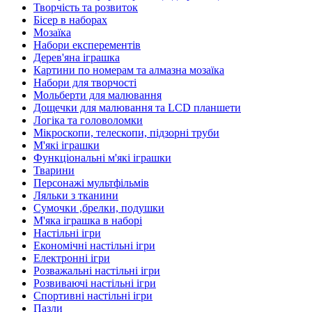
Творчість та розвиток
Бісер в наборах
Мозаїка
Набори експерементів
Дерев'яна іграшка
Картини по номерам та алмазна мозаїка
Набори для творчості
Мольберти для малювання
Дощечки для малювання та LCD планшети
Логіка та головоломки
Мікроскопи, телескопи, підзорні труби
М'які іграшки
Функціональні м'які іграшки
Тварини
Персонажі мультфільмів
Ляльки з тканини
Сумочки ,брелки, подушки
М'яка іграшка в наборі
Настільні ігри
Економічні настільні ігри
Електронні ігри
Розважальні настільні ігри
Розвиваючі настільні ігри
Спортивні настільні ігри
Пазли