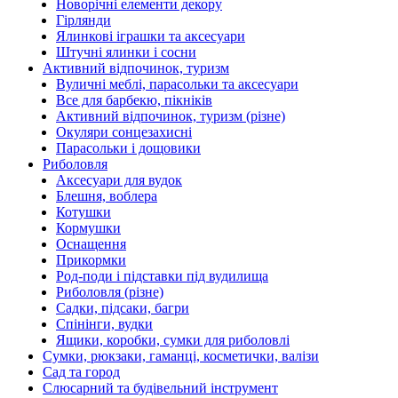
Новорічні елементи декору
Гірлянди
Ялинкові іграшки та аксесуари
Штучні ялинки і сосни
Активний відпочинок, туризм
Вуличні меблі, парасольки та аксесуари
Все для барбекю, пікніків
Активний відпочинок, туризм (різне)
Окуляри сонцезахисні
Парасольки і дощовики
Риболовля
Аксесуари для вудок
Блешня, воблера
Котушки
Кормушки
Оснащення
Прикормки
Род-поди і підставки під вудилища
Риболовля (різне)
Садки, підсаки, багри
Спінінги, вудки
Ящики, коробки, сумки для риболовлі
Сумки, рюкзаки, гаманці, косметички, валізи
Сад та город
Слюсарний та будівельний інструмент