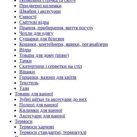
Ізоляційна стрічка та скотч
Придверні килимки
Швабри і аксесуари
Ємності
Сміттєві відра
Прання, прибирання, миття посуду
Чохли для одягу
Сушарки для білизни
Кошики, контейнери, ящики, органайзери
Відра
Товари для дому (різне)
Тачки
Скатертини і серветки на стіл
Вішаки
Горщики, вазони для квітів
Текстиль
Тази
Товари для ванної
Зубні щітки та аксесуари до них
Полиці для ванної
Килимки для ванної
Аксесуари для ванної
Термоси
Термоси харчові
Термоси стандартні, термокухлі