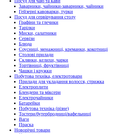
Посуд для чаю та кави
Заварники, чайники-заварники, чайники
Гейзерні кавоварки, турки
Посуд для сервірування столу
Графіни та глечики
Тарілки
Миски, салатники
Сервізи
Блюда
Соусниці, менажниці, креманки, кокотниці
Столові прилади
Склянки, келихи, чарки
Тортівниці, фруктівниці
Чашки і кружки
Побутова техніка, електротовари
Прилади для укладання волосся, стрижка
Електроплити
Блендери та міксери
Електрочайники
Батарейки
Побутова техніка (різне)
Тостери/бутербродниці/вафельниці
Ваги
Праска
Новорічні товари