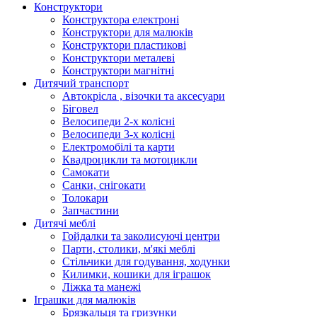
Конструктори
Конструктора електроні
Конструктори для малюків
Конструктори пластикові
Конструктори металеві
Конструктори магнітні
Дитячий транспорт
Автокрісла , візочки та аксесуари
Біговел
Велосипеди 2-х колісні
Велосипеди 3-х колісні
Електромобілі та карти
Квадроцикли та мотоцикли
Самокати
Санки, снігокати
Толокари
Запчастини
Дитячі меблі
Гойдалки та заколисуючі центри
Парти, столики, м'які меблі
Стільчики для годування, ходунки
Килимки, кошики для іграшок
Ліжка та манежі
Іграшки для малюків
Брязкальця та гризунки