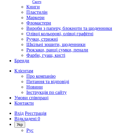
Скотч
Книги
Пластилін
Маркери
Фломастери
Вироби з паперу, блокноти та щоденники
Олівці кольорові, олівці графітні
Ручки, стрижні
Шкільні зошити, щоденники
Рюкзаки, ранці сумки, пенали
Фарби, гуаш, кисті
Бренди
Клієнтам
Про компанію
Питання та відповіді
Новини
Інструкція по сайту
Умови співпраці
Контакти
Вхід
Реєстрація
Відкладені
0
Укр
Рус