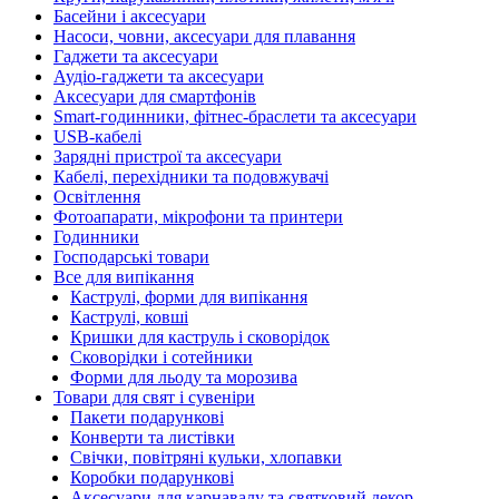
Басейни і аксесуари
Насоси, човни, аксесуари для плавання
Гаджети та аксесуари
Аудіо-гаджети та аксесуари
Аксесуари для смартфонів
Smart-годинники, фітнес-браслети та аксесуари
USB-кабелі
Зарядні пристрої та аксесуари
Кабелі, перехідники та подовжувачі
Освітлення
Фотоапарати, мікрофони та принтери
Годинники
Господарські товари
Все для випікання
Каструлі, форми для випікання
Каструлі, ковші
Кришки для каструль і сковорідок
Сковорідки і сотейники
Форми для льоду та морозива
Товари для свят і сувеніри
Пакети подарункові
Конверти та листівки
Свічки, повітряні кульки, хлопавки
Коробки подарункові
Аксесуари для карнавалу та святковий декор