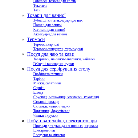
Горщики, вазони для квітів
Текстиль
Тази
Товари для ванної
Зубні щітки та аксесуари до них
Полиці для ванної
Килимки для ванної
Аксесуари для ванної
Термоси
Термоси харчові
Термоси стандартні, термокухлі
Посуд для чаю та кави
Заварники, чайники-заварники, чайники
Гейзерні кавоварки, турки
Посуд для сервірування столу
Графіни та глечики
Тарілки
Миски, салатники
Сервізи
Блюда
Соусниці, менажниці, креманки, кокотниці
Столові прилади
Склянки, келихи, чарки
Тортівниці, фруктівниці
Чашки і кружки
Побутова техніка, електротовари
Прилади для укладання волосся, стрижка
Електроплити
Блендери та міксери