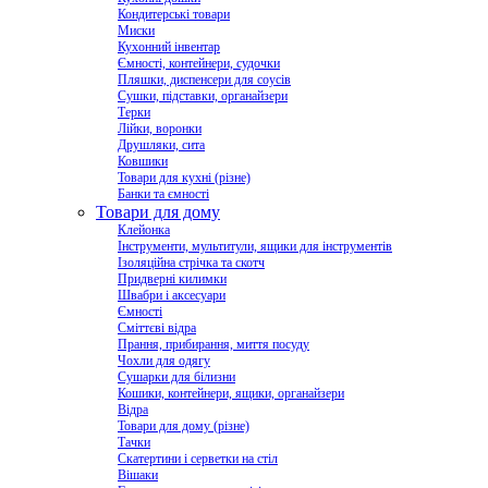
Кондитерські товари
Миски
Кухонний інвентар
Ємності, контейнери, судочки
Пляшки, диспенсери для соусів
Сушки, підставки, органайзери
Терки
Лійки, воронки
Друшляки, сита
Ковшики
Товари для кухні (різне)
Банки та ємності
Товари для дому
Клейонка
Інструменти, мультитули, ящики для інструментів
Ізоляційна стрічка та скотч
Придверні килимки
Швабри і аксесуари
Ємності
Сміттєві відра
Прання, прибирання, миття посуду
Чохли для одягу
Сушарки для білизни
Кошики, контейнери, ящики, органайзери
Відра
Товари для дому (різне)
Тачки
Скатертини і серветки на стіл
Вішаки