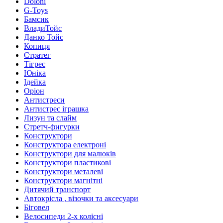
Doloni
G-Toys
Бамсик
ВладиТойс
Данко Тойс
Копиця
Стратег
Тігрес
Юніка
Ідейка
Оріон
Антистреси
Антистрес іграшка
Лизун та слайм
Стретч-фигурки
Конструктори
Конструктора електроні
Конструктори для малюків
Конструктори пластикові
Конструктори металеві
Конструктори магнітні
Дитячий транспорт
Автокрісла , візочки та аксесуари
Біговел
Велосипеди 2-х колісні