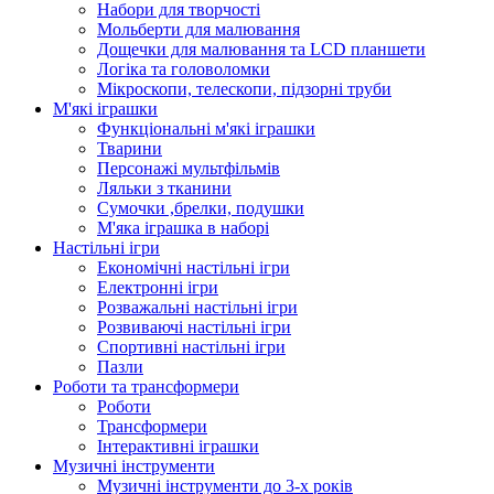
Набори для творчості
Мольберти для малювання
Дощечки для малювання та LCD планшети
Логіка та головоломки
Мікроскопи, телескопи, підзорні труби
М'які іграшки
Функціональні м'які іграшки
Тварини
Персонажі мультфільмів
Ляльки з тканини
Сумочки ,брелки, подушки
М'яка іграшка в наборі
Настільні ігри
Економічні настільні ігри
Електронні ігри
Розважальні настільні ігри
Розвиваючі настільні ігри
Спортивні настільні ігри
Пазли
Роботи та трансформери
Роботи
Трансформери
Інтерактивні іграшки
Музичні інструменти
Музичні інструменти до 3-х років