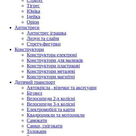
Стратег
Тігрес
Юніка
Ідейка
Оріон
Антистреси
Антистрес іграшка
Лизун та слайм
Стретч-фигурки
Конструктори
Конструктора електроні
Конструктори для малюків
Конструктори пластикові
Конструктори металеві
Конструктори магнітні
Дитячий транспорт
Автокрісла , візочки та аксесуари
Біговел
Велосипеди 2-х колісні
Велосипеди 3-х колісні
Електромобілі та карти
Квадроцикли та мотоцикли
Самокати
Санки, снігокати
Толокари