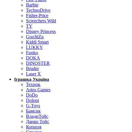
Barbie
TechnoDrive
Fisher-Price
Screechers Wild
TY
Disney Princess
GooJitZu
Kiddi Smart
LUKKY
Funko
DOKA
DINOSTER
Bruder
Laser X
Іграшка Україна
Технок
Artos Games
DoDo
Doloni
G-Toys
Бамсик
ВладиТойс
Данко Тойс
Копиця