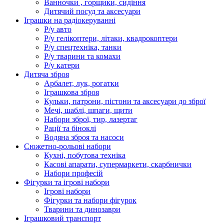
Ванночки , горщики, сидіння
Дитячий посуд та аксесуари
Іграшки на радіокеруванні
Р/у авто
Р/у гелікоптери, літаки, квадрокоптери
Р/у спецтехніка, танки
Р/у тварини та комахи
Р/у катери
Дитяча зброя
Арбалет, лук, рогатки
Іграшкова зброя
Кульки, патрони, пістони та аксесуари до зброї
Мечі, шаблі, шпаги, щити
Набори зброї, тир, лазертаг
Рації та біноклі
Водяна зброя та насоси
Сюжетно-рольові набори
Кухні, побутова техніка
Касові апарати, супермаркети, скарбнички
Набори професій
Фігурки та ігрові набори
Ігрові набори
Фігурки та набори фігурок
Тварини та динозаври
Іграшковий транспорт