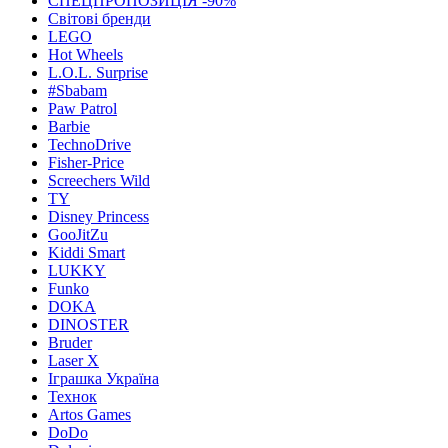
СПЕЦПРОПОЗИЦІЯ -90%
Світові бренди
LEGO
Hot Wheels
L.O.L. Surprise
#Sbabam
Paw Patrol
Barbie
TechnoDrive
Fisher-Price
Screechers Wild
TY
Disney Princess
GooJitZu
Kiddi Smart
LUKKY
Funko
DOKA
DINOSTER
Bruder
Laser X
Іграшка Україна
Технок
Artos Games
DoDo