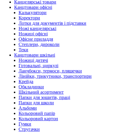
Канцелярські товари
Канцтовари офісні
Калькулятори
Коректори
Лотки для документів і підставки
Ножі канцелярські
Ножиці офісні
Офісне приладдя
Степлери, дироколи
Теки
Канцтовари шкільні
Ножиці дитячі
Готовальні, циркулі
Ланчбокси, термоси, пляшечки
Лінійки, трикутники, транспортири
Крейда
Обкладинки
Шкільний асортимент
Папки для зошитів, праці
Папки для школи
Альбоми
Кольоровий папір
Кольоровий картон
Гумки
Стругачки