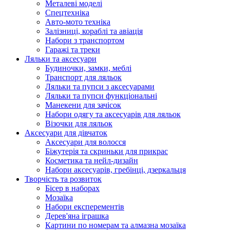
Металеві моделі
Спецтехніка
Авто-мото техніка
Залізниці, кораблі та авіація
Набори з транспортом
Гаражі та треки
Ляльки та аксесуари
Будиночки, замки, меблі
Транспорт для ляльок
Ляльки та пупси з аксесуарами
Ляльки та пупси функціональні
Манекени для зачісок
Набори одягу та аксесуарів для ляльок
Візочки для ляльок
Аксесуари для дівчаток
Аксесуари для волосся
Біжутерія та скриньки для прикрас
Косметика та нейл-дизайн
Набори аксесуарів, гребінці, дзеркальця
Творчість та розвиток
Бісер в наборах
Мозаїка
Набори експерементів
Дерев'яна іграшка
Картини по номерам та алмазна мозаїка