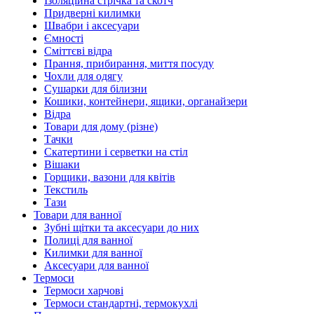
Ізоляційна стрічка та скотч
Придверні килимки
Швабри і аксесуари
Ємності
Сміттєві відра
Прання, прибирання, миття посуду
Чохли для одягу
Сушарки для білизни
Кошики, контейнери, ящики, органайзери
Відра
Товари для дому (різне)
Тачки
Скатертини і серветки на стіл
Вішаки
Горщики, вазони для квітів
Текстиль
Тази
Товари для ванної
Зубні щітки та аксесуари до них
Полиці для ванної
Килимки для ванної
Аксесуари для ванної
Термоси
Термоси харчові
Термоси стандартні, термокухлі