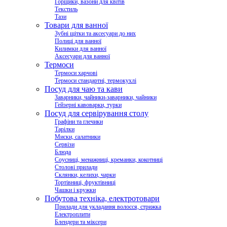
Горщики, вазони для квітів
Текстиль
Тази
Товари для ванної
Зубні щітки та аксесуари до них
Полиці для ванної
Килимки для ванної
Аксесуари для ванної
Термоси
Термоси харчові
Термоси стандартні, термокухлі
Посуд для чаю та кави
Заварники, чайники-заварники, чайники
Гейзерні кавоварки, турки
Посуд для сервірування столу
Графіни та глечики
Тарілки
Миски, салатники
Сервізи
Блюда
Соусниці, менажниці, креманки, кокотниці
Столові прилади
Склянки, келихи, чарки
Тортівниці, фруктівниці
Чашки і кружки
Побутова техніка, електротовари
Прилади для укладання волосся, стрижка
Електроплити
Блендери та міксери