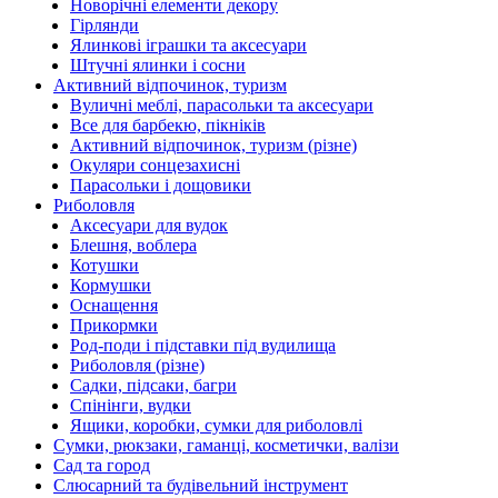
Новорічні елементи декору
Гірлянди
Ялинкові іграшки та аксесуари
Штучні ялинки і сосни
Активний відпочинок, туризм
Вуличні меблі, парасольки та аксесуари
Все для барбекю, пікніків
Активний відпочинок, туризм (різне)
Окуляри сонцезахисні
Парасольки і дощовики
Риболовля
Аксесуари для вудок
Блешня, воблера
Котушки
Кормушки
Оснащення
Прикормки
Род-поди і підставки під вудилища
Риболовля (різне)
Садки, підсаки, багри
Спінінги, вудки
Ящики, коробки, сумки для риболовлі
Сумки, рюкзаки, гаманці, косметички, валізи
Сад та город
Слюсарний та будівельний інструмент