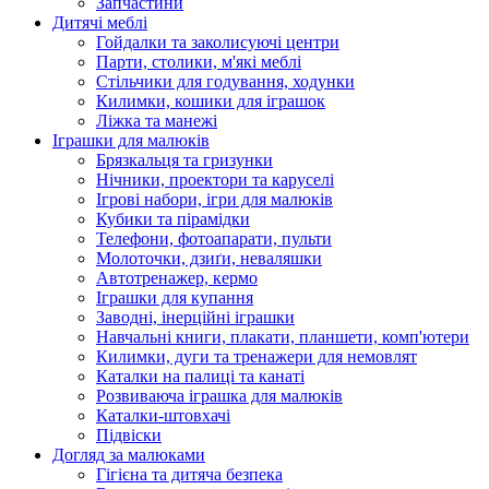
Запчастини
Дитячі меблі
Гойдалки та заколисуючі центри
Парти, столики, м'які меблі
Стільчики для годування, ходунки
Килимки, кошики для іграшок
Ліжка та манежі
Іграшки для малюків
Брязкальця та гризунки
Нічники, проектори та каруселі
Ігрові набори, ігри для малюків
Кубики та пірамідки
Телефони, фотоапарати, пульти
Молоточки, дзиґи, неваляшки
Автотренажер, кермо
Іграшки для купання
Заводні, інерційні іграшки
Навчальні книги, плакати, планшети, комп'ютери
Килимки, дуги та тренажери для немовлят
Каталки на палиці та канаті
Розвиваюча іграшка для малюків
Каталки-штовхачі
Підвіски
Догляд за малюками
Гігієна та дитяча безпека