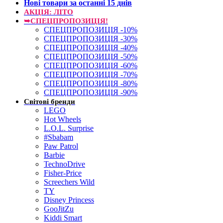
Нові товари за останнi 15 днiв
АКЦІЯ: ЛІТО
➥СПЕЦПРОПОЗИЦІЯ!
СПЕЦПРОПОЗИЦІЯ -10%
СПЕЦПРОПОЗИЦІЯ -30%
СПЕЦПРОПОЗИЦІЯ -40%
СПЕЦПРОПОЗИЦІЯ -50%
СПЕЦПРОПОЗИЦІЯ -60%
СПЕЦПРОПОЗИЦІЯ -70%
СПЕЦПРОПОЗИЦІЯ -80%
СПЕЦПРОПОЗИЦІЯ -90%
Світові бренди
LEGO
Hot Wheels
L.O.L. Surprise
#Sbabam
Paw Patrol
Barbie
TechnoDrive
Fisher-Price
Screechers Wild
TY
Disney Princess
GooJitZu
Kiddi Smart