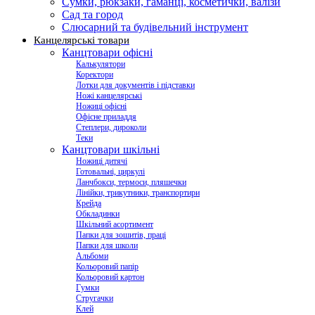
Сумки, рюкзаки, гаманці, косметички, валізи
Сад та город
Слюсарний та будівельний інструмент
Канцелярські товари
Канцтовари офісні
Калькулятори
Коректори
Лотки для документів і підставки
Ножі канцелярські
Ножиці офісні
Офісне приладдя
Степлери, дироколи
Теки
Канцтовари шкільні
Ножиці дитячі
Готовальні, циркулі
Ланчбокси, термоси, пляшечки
Лінійки, трикутники, транспортири
Крейда
Обкладинки
Шкільний асортимент
Папки для зошитів, праці
Папки для школи
Альбоми
Кольоровий папір
Кольоровий картон
Гумки
Стругачки
Клей