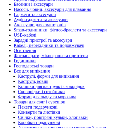
Басейни і аксесуари
Насоси, човни, аксесуари для плавання
Гаджети та аксесуари
Аудіо-гаджети та аксесуари
Аксесуари для смартфонів
Smart-годинники, фітнес-браслети та аксесуари
USB-кабелі
Зарядні пристрої та аксесуари
Кабелі, перехідники та подовжувачі
Освітлення
Фотоапарати, мікрофони та принтери
Годинники
Господарські товари
Все для випікання
Каструлі, форми для випікання
Каструлі, ковші
Кришки для каструль і сковорідок
Сковорідки і сотейники
Форми для льоду та морозива
Товари для свят і сувеніри
Пакети подарункові
Конверти та листівки
Свічки, повітряні кульки, хлопавки
Коробки подарункові
Аксесуари для карнавалу та святковий декор