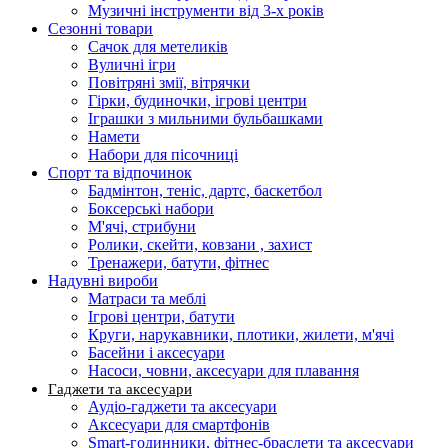
Музичні інструменти від 3-х років
Сезонні товари
Сачок для метеликів
Вуличні ігри
Повітряні змії, вітрячки
Гірки, будиночки, ігрові центри
Іграшки з мильними бульбашками
Намети
Набори для пісочниці
Спорт та відпочинок
Бадмінтон, теніс, дартс, баскетбол
Боксерські набори
М'ячі, стрибуни
Ролики, скейти, ковзани , захист
Тренажери, батути, фітнес
Надувні вироби
Матраси та меблі
Ігрові центри, батути
Круги, нарукавники, плотики, жилети, м'ячі
Басейни і аксесуари
Насоси, човни, аксесуари для плавання
Гаджети та аксесуари
Аудіо-гаджети та аксесуари
Аксесуари для смартфонів
Smart-годинники, фітнес-браслети та аксесуари