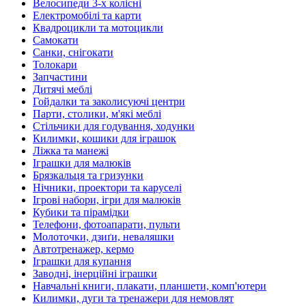
Велосипеди 3-х колісні
Електромобілі та карти
Квадроцикли та мотоцикли
Самокати
Санки, снігокати
Толокари
Запчастини
Дитячі меблі
Гойдалки та заколисуючі центри
Парти, столики, м'які меблі
Стільчики для годування, ходунки
Килимки, кошики для іграшок
Ліжка та манежі
Іграшки для малюків
Брязкальця та гризунки
Нічники, проектори та каруселі
Ігрові набори, ігри для малюків
Кубики та пірамідки
Телефони, фотоапарати, пульти
Молоточки, дзиґи, неваляшки
Автотренажер, кермо
Іграшки для купання
Заводні, інерційні іграшки
Навчальні книги, плакати, планшети, комп'ютери
Килимки, дуги та тренажери для немовлят