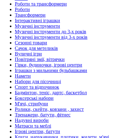
Роботи та трансформери
Роботи
Трансформери
Інтерактивні іграшки
Музичні інструменти
Музичні інструменти до 3-х років
Музичні інструменти від 3-х років
Сезонні товари
Сачок для метеликів
Вуличні ігри
Повітряні змії, вітрячки
Гірки, будиночки, ігрові центри
Іграшки з мильними бульбашками
Намети
Набори для пісочниці
Спорт та відпочинок
Бадмінтон, теніс, дартс, баскетбол
Боксерські набори
М'ячі, стрибуни
Ролики, скейти, ковзани , захист
Тренажери, батути, фітнес
Надувні вироби
Матраси та меблі
Ігрові центри, батути
Круги, нарукавники, плотики, жилети, м'ячі