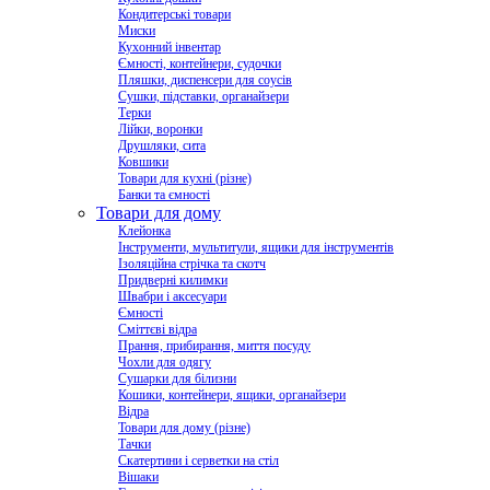
Кондитерські товари
Миски
Кухонний інвентар
Ємності, контейнери, судочки
Пляшки, диспенсери для соусів
Сушки, підставки, органайзери
Терки
Лійки, воронки
Друшляки, сита
Ковшики
Товари для кухні (різне)
Банки та ємності
Товари для дому
Клейонка
Інструменти, мультитули, ящики для інструментів
Ізоляційна стрічка та скотч
Придверні килимки
Швабри і аксесуари
Ємності
Сміттєві відра
Прання, прибирання, миття посуду
Чохли для одягу
Сушарки для білизни
Кошики, контейнери, ящики, органайзери
Відра
Товари для дому (різне)
Тачки
Скатертини і серветки на стіл
Вішаки