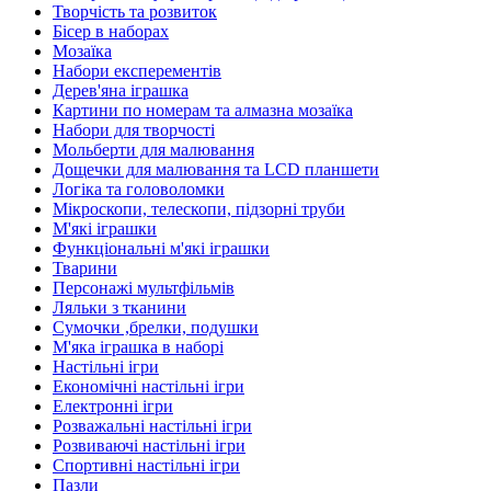
Творчість та розвиток
Бісер в наборах
Мозаїка
Набори експерементів
Дерев'яна іграшка
Картини по номерам та алмазна мозаїка
Набори для творчості
Мольберти для малювання
Дощечки для малювання та LCD планшети
Логіка та головоломки
Мікроскопи, телескопи, підзорні труби
М'які іграшки
Функціональні м'які іграшки
Тварини
Персонажі мультфільмів
Ляльки з тканини
Сумочки ,брелки, подушки
М'яка іграшка в наборі
Настільні ігри
Економічні настільні ігри
Електронні ігри
Розважальні настільні ігри
Розвиваючі настільні ігри
Спортивні настільні ігри
Пазли