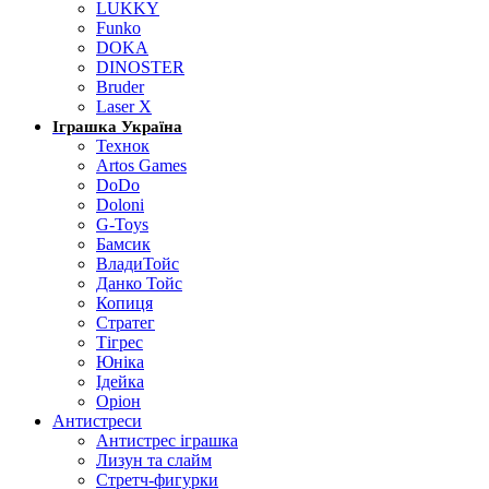
LUKKY
Funko
DOKA
DINOSTER
Bruder
Laser X
Іграшка Україна
Технок
Artos Games
DoDo
Doloni
G-Toys
Бамсик
ВладиТойс
Данко Тойс
Копиця
Стратег
Тігрес
Юніка
Ідейка
Оріон
Антистреси
Антистрес іграшка
Лизун та слайм
Стретч-фигурки