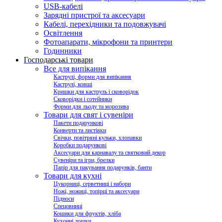
USB-кабелі
Зарядні пристрої та аксесуари
Кабелі, перехідники та подовжувачі
Освітлення
Фотоапарати, мікрофони та принтери
Годинники
Господарські товари
Все для випікання
Каструлі, форми для випікання
Каструлі, ковші
Кришки для каструль і сковорідок
Сковорідки і сотейники
Форми для льоду та морозива
Товари для свят і сувеніри
Пакети подарункові
Конверти та листівки
Свічки, повітряні кульки, хлопавки
Коробки подарункові
Аксесуари для карнавалу та святковий декор
Сувеніри та ігри, брелки
Папір для пакування подарунків, банти
Товари для кухні
Цукорниці, серветниці і набори
Ножі, ножиці, топірці та аксесуари
Підноси
Спецовниці
Кошики для фруктів, хліба
Кухонні дошки