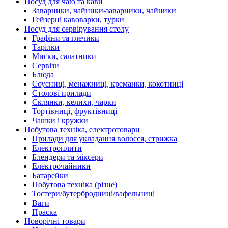
Посуд для чаю та кави
Заварники, чайники-заварники, чайники
Гейзерні кавоварки, турки
Посуд для сервірування столу
Графіни та глечики
Тарілки
Миски, салатники
Сервізи
Блюда
Соусниці, менажниці, креманки, кокотниці
Столові прилади
Склянки, келихи, чарки
Тортівниці, фруктівниці
Чашки і кружки
Побутова техніка, електротовари
Прилади для укладання волосся, стрижка
Електроплити
Блендери та міксери
Електрочайники
Батарейки
Побутова техніка (різне)
Тостери/бутербродниці/вафельниці
Ваги
Праска
Новорічні товари