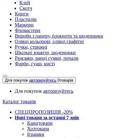
Клей
Скотч
Книги
Пластилін
Маркери
Фломастери
Вироби з паперу, блокноти та щоденники
Олівці кольорові, олівці графітні
Ручки, стрижні
Шкільні зошити, щоденники
Рюкзаки, ранці сумки, пенали
Фарби, гуаш, кисті
Для покупок
авторизуйтесь
0
товарів
Для покупок
авторизуйтесь
Каталог товарів
СПЕЦПРОПОЗИЦІЯ -20%
Нові товари за останнi 7 днiв
Канцтовари
Хозтовари
Іграшки