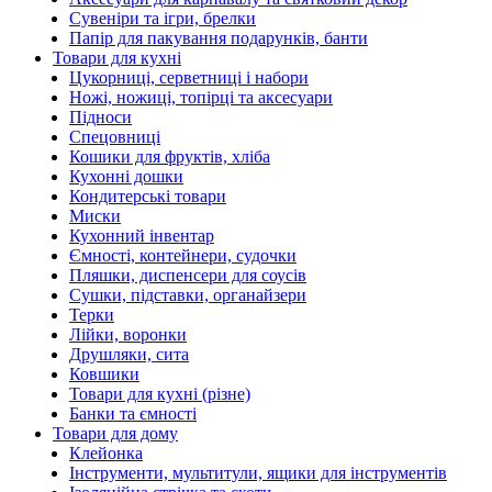
Сувеніри та ігри, брелки
Папір для пакування подарунків, банти
Товари для кухні
Цукорниці, серветниці і набори
Ножі, ножиці, топірці та аксесуари
Підноси
Спецовниці
Кошики для фруктів, хліба
Кухонні дошки
Кондитерські товари
Миски
Кухонний інвентар
Ємності, контейнери, судочки
Пляшки, диспенсери для соусів
Сушки, підставки, органайзери
Терки
Лійки, воронки
Друшляки, сита
Ковшики
Товари для кухні (різне)
Банки та ємності
Товари для дому
Клейонка
Інструменти, мультитули, ящики для інструментів