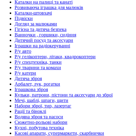
Каталки на палиці та канаті
Розвиваюча іграшка для малюків
Каталки-штовхачі
Підвіски
Догляд за малюками
Гігієна та дитяча безпека
Ванночки , горщики, сидіння
Дитячий посуд та аксесуари
Іграшки на радіокеруванні
Р/у авто
Р/у гелікоптери, літаки, квадрокоптери
Р/у спецтехніка, танки
Р/у тварини та комахи
Р/у катери
Дитяча зброя
Арбалет, лук, рогатки
Іграшкова зброя
Кульки, патрони, пістони та аксесуари до зброї
Мечі, шаблі, шпаги, щити
Набори зброї, тир, лазертаг
Рації та біноклі
Водяна зброя та насоси
Сюжетно-рольові набори
Кухні, побутова техніка
Касові апарати, супермаркети, скарбнички