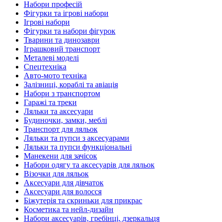
Набори професій
Фігурки та ігрові набори
Ігрові набори
Фігурки та набори фігурок
Тварини та динозаври
Іграшковий транспорт
Металеві моделі
Спецтехніка
Авто-мото техніка
Залізниці, кораблі та авіація
Набори з транспортом
Гаражі та треки
Ляльки та аксесуари
Будиночки, замки, меблі
Транспорт для ляльок
Ляльки та пупси з аксесуарами
Ляльки та пупси функціональні
Манекени для зачісок
Набори одягу та аксесуарів для ляльок
Візочки для ляльок
Аксесуари для дівчаток
Аксесуари для волосся
Біжутерія та скриньки для прикрас
Косметика та нейл-дизайн
Набори аксесуарів, гребінці, дзеркальця