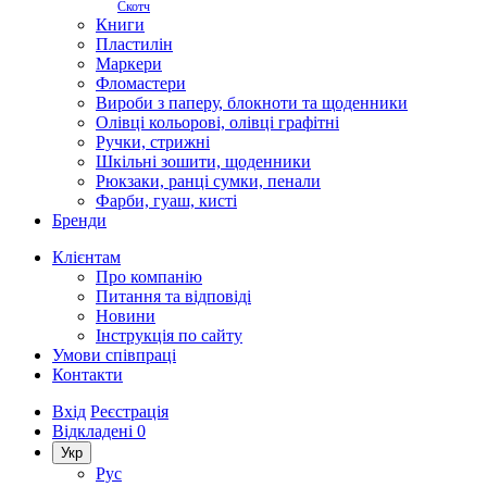
Скотч
Книги
Пластилін
Маркери
Фломастери
Вироби з паперу, блокноти та щоденники
Олівці кольорові, олівці графітні
Ручки, стрижні
Шкільні зошити, щоденники
Рюкзаки, ранці сумки, пенали
Фарби, гуаш, кисті
Бренди
Клієнтам
Про компанію
Питання та відповіді
Новини
Інструкція по сайту
Умови співпраці
Контакти
Вхід
Реєстрація
Відкладені
0
Укр
Рус