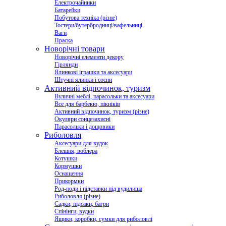
Електрочайники
Батарейки
Побутова техніка (різне)
Тостери/бутербродниці/вафельниці
Ваги
Праска
Новорічні товари
Новорічні елементи декору
Гірлянди
Ялинкові іграшки та аксесуари
Штучні ялинки і сосни
Активний відпочинок, туризм
Вуличні меблі, парасольки та аксесуари
Все для барбекю, пікніків
Активний відпочинок, туризм (різне)
Окуляри сонцезахисні
Парасольки і дощовики
Риболовля
Аксесуари для вудок
Блешня, воблера
Котушки
Кормушки
Оснащення
Прикормки
Род-поди і підставки під вудилища
Риболовля (різне)
Садки, підсаки, багри
Спінінги, вудки
Ящики, коробки, сумки для риболовлі