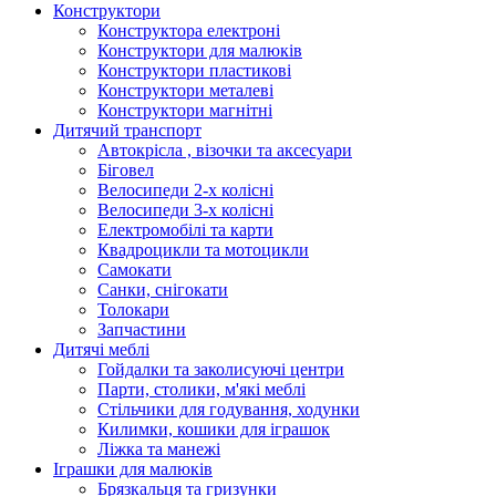
Конструктори
Конструктора електроні
Конструктори для малюків
Конструктори пластикові
Конструктори металеві
Конструктори магнітні
Дитячий транспорт
Автокрісла , візочки та аксесуари
Біговел
Велосипеди 2-х колісні
Велосипеди 3-х колісні
Електромобілі та карти
Квадроцикли та мотоцикли
Самокати
Санки, снігокати
Толокари
Запчастини
Дитячі меблі
Гойдалки та заколисуючі центри
Парти, столики, м'які меблі
Стільчики для годування, ходунки
Килимки, кошики для іграшок
Ліжка та манежі
Іграшки для малюків
Брязкальця та гризунки