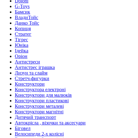
Doloni
G-Toys
Бамсик
ВладиТойс
Данко Тойс
Копиця
Стратег
Тігрес
Юніка
Ідейка
Оріон
Антистреси
Антистрес іграшка
Лизун та слайм
Стретч-фигурки
Конструктори
Конструктора електроні
Конструктори для малюків
Конструктори пластикові
Конструктори металеві
Конструктори магнітні
Дитячий транспорт
Автокрісла , візочки та аксесуари
Біговел
Велосипеди 2-х колісні