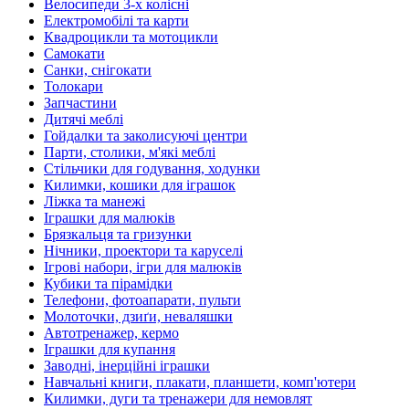
Велосипеди 3-х колісні
Електромобілі та карти
Квадроцикли та мотоцикли
Самокати
Санки, снігокати
Толокари
Запчастини
Дитячі меблі
Гойдалки та заколисуючі центри
Парти, столики, м'які меблі
Стільчики для годування, ходунки
Килимки, кошики для іграшок
Ліжка та манежі
Іграшки для малюків
Брязкальця та гризунки
Нічники, проектори та каруселі
Ігрові набори, ігри для малюків
Кубики та пірамідки
Телефони, фотоапарати, пульти
Молоточки, дзиґи, неваляшки
Автотренажер, кермо
Іграшки для купання
Заводні, інерційні іграшки
Навчальні книги, плакати, планшети, комп'ютери
Килимки, дуги та тренажери для немовлят