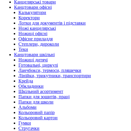
Канцелярські товари
Канцтовари офісні
Калькулятори
Коректори
Лотки для документів і підставки
Ножі канцелярські
Ножиці офісні
Офісне приладдя
Степлери, дироколи
Теки
Канцтовари шкільні
Ножиці дитячі
Готовальні, циркулі
Ланчбокси, термоси, пляшечки
Лінійки, трикутники, транспортири
Крейда
Обкладинки
Шкільний асортимент
Папки для зошитів, праці
Папки для школи
Альбоми
Кольоровий папір
Кольоровий картон
Гумки
Стругачки