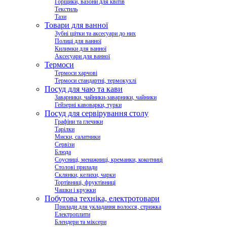
Горщики, вазони для квітів
Текстиль
Тази
Товари для ванної
Зубні щітки та аксесуари до них
Полиці для ванної
Килимки для ванної
Аксесуари для ванної
Термоси
Термоси харчові
Термоси стандартні, термокухлі
Посуд для чаю та кави
Заварники, чайники-заварники, чайники
Гейзерні кавоварки, турки
Посуд для сервірування столу
Графіни та глечики
Тарілки
Миски, салатники
Сервізи
Блюда
Соусниці, менажниці, креманки, кокотниці
Столові прилади
Склянки, келихи, чарки
Тортівниці, фруктівниці
Чашки і кружки
Побутова техніка, електротовари
Прилади для укладання волосся, стрижка
Електроплити
Блендери та міксери