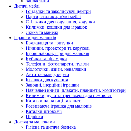
Запчастини
Дитячі меблі
Гойдалки та заколисуючі центри
Парти, столики, м'які меблі
Стільчики для годування, ходунки
Килимки, кошики для іграшок
Ліжка та манежі
Іграшки для малюків
Брязкальця та гризунки
Нічники, проектори та каруселі
Ігрові набори, ігри для малюків
Кубики та пірамідки
Телефони, фотоапарати, пульти
Молоточки, дзиґи, неваляшки
Автотренажер, кермо
Іграшки для купання
Заводні, інерційні іграшки
Навчальні книги, плакати, планшети, комп'ютери
Килимки, дуги та тренажери для немовлят
Каталки на палиці та канаті
Розвиваюча іграшка для малюків
Каталки-штовхачі
Підвіски
Догляд за малюками
Гігієна та дитяча безпека