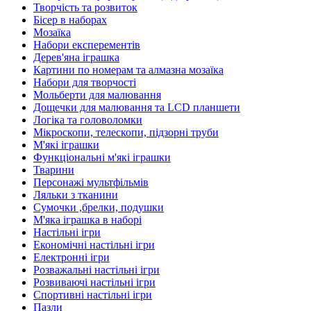
Творчість та розвиток
Бісер в наборах
Мозаїка
Набори експерементів
Дерев'яна іграшка
Картини по номерам та алмазна мозаїка
Набори для творчості
Мольберти для малювання
Дощечки для малювання та LCD планшети
Логіка та головоломки
Мікроскопи, телескопи, підзорні труби
М'які іграшки
Функціональні м'які іграшки
Тварини
Персонажі мультфільмів
Ляльки з тканини
Сумочки ,брелки, подушки
М'яка іграшка в наборі
Настільні ігри
Економічні настільні ігри
Електронні ігри
Розважальні настільні ігри
Розвиваючі настільні ігри
Спортивні настільні ігри
Пазли