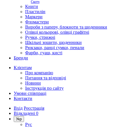
Скотч
Книги
Пластилін
Маркери
Фломастери
Вироби з паперу, блокноти та щоденники
Олівці кольорові, олівці графітні
Ручки, стрижні
Шкільні зошити, щоденники
Рюкзаки, ранці сумки, пенали
Фарби, гуаш, кисті
Бренди
Клієнтам
Про компанію
Питання та відповіді
Новини
Інструкція по сайту
Умови співпраці
Контакти
Вхід
Реєстрація
Відкладені
0
Укр
Рус