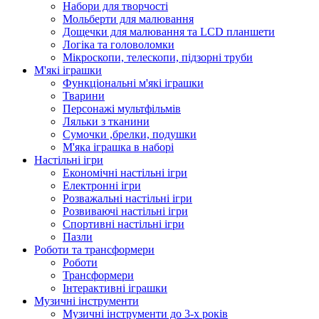
Набори для творчості
Мольберти для малювання
Дощечки для малювання та LCD планшети
Логіка та головоломки
Мікроскопи, телескопи, підзорні труби
М'які іграшки
Функціональні м'які іграшки
Тварини
Персонажі мультфільмів
Ляльки з тканини
Сумочки ,брелки, подушки
М'яка іграшка в наборі
Настільні ігри
Економічні настільні ігри
Електронні ігри
Розважальні настільні ігри
Розвиваючі настільні ігри
Спортивні настільні ігри
Пазли
Роботи та трансформери
Роботи
Трансформери
Інтерактивні іграшки
Музичні інструменти
Музичні інструменти до 3-х років