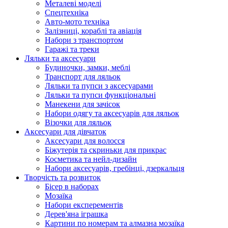
Металеві моделі
Спецтехніка
Авто-мото техніка
Залізниці, кораблі та авіація
Набори з транспортом
Гаражі та треки
Ляльки та аксесуари
Будиночки, замки, меблі
Транспорт для ляльок
Ляльки та пупси з аксесуарами
Ляльки та пупси функціональні
Манекени для зачісок
Набори одягу та аксесуарів для ляльок
Візочки для ляльок
Аксесуари для дівчаток
Аксесуари для волосся
Біжутерія та скриньки для прикрас
Косметика та нейл-дизайн
Набори аксесуарів, гребінці, дзеркальця
Творчість та розвиток
Бісер в наборах
Мозаїка
Набори експерементів
Дерев'яна іграшка
Картини по номерам та алмазна мозаїка