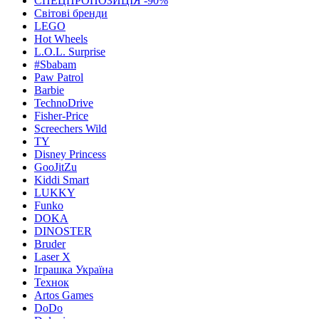
СПЕЦПРОПОЗИЦІЯ -90%
Світові бренди
LEGO
Hot Wheels
L.O.L. Surprise
#Sbabam
Paw Patrol
Barbie
TechnoDrive
Fisher-Price
Screechers Wild
TY
Disney Princess
GooJitZu
Kiddi Smart
LUKKY
Funko
DOKA
DINOSTER
Bruder
Laser X
Іграшка Україна
Технок
Artos Games
DoDo