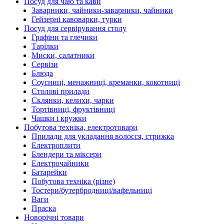
Посуд для чаю та кави
Заварники, чайники-заварники, чайники
Гейзерні кавоварки, турки
Посуд для сервірування столу
Графіни та глечики
Тарілки
Миски, салатники
Сервізи
Блюда
Соусниці, менажниці, креманки, кокотниці
Столові прилади
Склянки, келихи, чарки
Тортівниці, фруктівниці
Чашки і кружки
Побутова техніка, електротовари
Прилади для укладання волосся, стрижка
Електроплити
Блендери та міксери
Електрочайники
Батарейки
Побутова техніка (різне)
Тостери/бутербродниці/вафельниці
Ваги
Праска
Новорічні товари