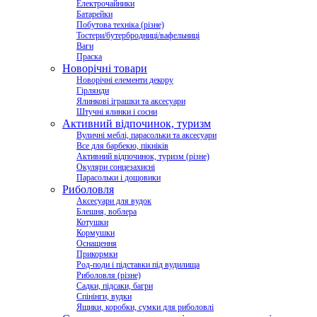
Електрочайники
Батарейки
Побутова техніка (різне)
Тостери/бутербродниці/вафельниці
Ваги
Праска
Новорічні товари
Новорічні елементи декору
Гірлянди
Ялинкові іграшки та аксесуари
Штучні ялинки і сосни
Активний відпочинок, туризм
Вуличні меблі, парасольки та аксесуари
Все для барбекю, пікніків
Активний відпочинок, туризм (різне)
Окуляри сонцезахисні
Парасольки і дощовики
Риболовля
Аксесуари для вудок
Блешня, воблера
Котушки
Кормушки
Оснащення
Прикормки
Род-поди і підставки під вудилища
Риболовля (різне)
Садки, підсаки, багри
Спінінги, вудки
Ящики, коробки, сумки для риболовлі