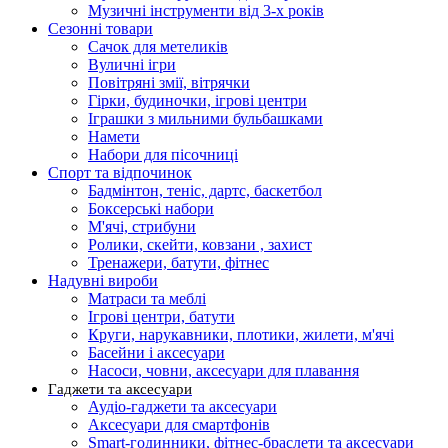
Музичні інструменти від 3-х років
Сезонні товари
Сачок для метеликів
Вуличні ігри
Повітряні змії, вітрячки
Гірки, будиночки, ігрові центри
Іграшки з мильними бульбашками
Намети
Набори для пісочниці
Спорт та відпочинок
Бадмінтон, теніс, дартс, баскетбол
Боксерські набори
М'ячі, стрибуни
Ролики, скейти, ковзани , захист
Тренажери, батути, фітнес
Надувні вироби
Матраси та меблі
Ігрові центри, батути
Круги, нарукавники, плотики, жилети, м'ячі
Басейни і аксесуари
Насоси, човни, аксесуари для плавання
Гаджети та аксесуари
Аудіо-гаджети та аксесуари
Аксесуари для смартфонів
Smart-годинники, фітнес-браслети та аксесуари