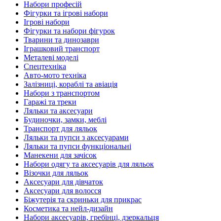
Набори професій
Фігурки та ігрові набори
Ігрові набори
Фігурки та набори фігурок
Тварини та динозаври
Іграшковий транспорт
Металеві моделі
Спецтехніка
Авто-мото техніка
Залізниці, кораблі та авіація
Набори з транспортом
Гаражі та треки
Ляльки та аксесуари
Будиночки, замки, меблі
Транспорт для ляльок
Ляльки та пупси з аксесуарами
Ляльки та пупси функціональні
Манекени для зачісок
Набори одягу та аксесуарів для ляльок
Візочки для ляльок
Аксесуари для дівчаток
Аксесуари для волосся
Біжутерія та скриньки для прикрас
Косметика та нейл-дизайн
Набори аксесуарів, гребінці, дзеркальця