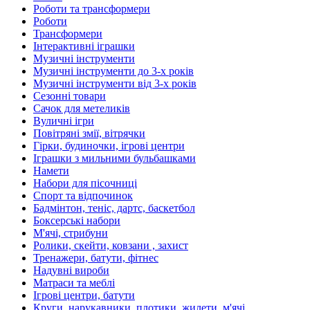
Роботи та трансформери
Роботи
Трансформери
Інтерактивні іграшки
Музичні інструменти
Музичні інструменти до 3-х років
Музичні інструменти від 3-х років
Сезонні товари
Сачок для метеликів
Вуличні ігри
Повітряні змії, вітрячки
Гірки, будиночки, ігрові центри
Іграшки з мильними бульбашками
Намети
Набори для пісочниці
Спорт та відпочинок
Бадмінтон, теніс, дартс, баскетбол
Боксерські набори
М'ячі, стрибуни
Ролики, скейти, ковзани , захист
Тренажери, батути, фітнес
Надувні вироби
Матраси та меблі
Ігрові центри, батути
Круги, нарукавники, плотики, жилети, м'ячі