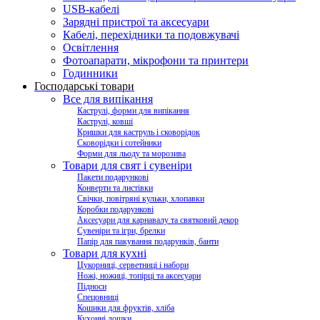
USB-кабелі
Зарядні пристрої та аксесуари
Кабелі, перехідники та подовжувачі
Освітлення
Фотоапарати, мікрофони та принтери
Годинники
Господарські товари
Все для випікання
Каструлі, форми для випікання
Каструлі, ковші
Кришки для каструль і сковорідок
Сковорідки і сотейники
Форми для льоду та морозива
Товари для свят і сувеніри
Пакети подарункові
Конверти та листівки
Свічки, повітряні кульки, хлопавки
Коробки подарункові
Аксесуари для карнавалу та святковий декор
Сувеніри та ігри, брелки
Папір для пакування подарунків, банти
Товари для кухні
Цукорниці, серветниці і набори
Ножі, ножиці, топірці та аксесуари
Підноси
Спецовниці
Кошики для фруктів, хліба
Кухонні дошки