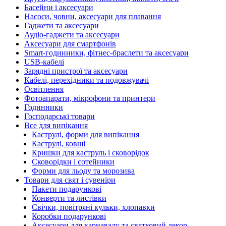
Басейни і аксесуари
Насоси, човни, аксесуари для плавання
Гаджети та аксесуари
Аудіо-гаджети та аксесуари
Аксесуари для смартфонів
Smart-годинники, фітнес-браслети та аксесуари
USB-кабелі
Зарядні пристрої та аксесуари
Кабелі, перехідники та подовжувачі
Освітлення
Фотоапарати, мікрофони та принтери
Годинники
Господарські товари
Все для випікання
Каструлі, форми для випікання
Каструлі, ковші
Кришки для каструль і сковорідок
Сковорідки і сотейники
Форми для льоду та морозива
Товари для свят і сувеніри
Пакети подарункові
Конверти та листівки
Свічки, повітряні кульки, хлопавки
Коробки подарункові
Аксесуари для карнавалу та святковий декор