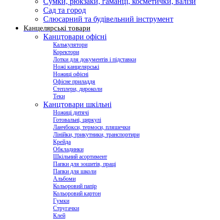
Сумки, рюкзаки, гаманці, косметички, валізи
Сад та город
Слюсарний та будівельний інструмент
Канцелярські товари
Канцтовари офісні
Калькулятори
Коректори
Лотки для документів і підставки
Ножі канцелярські
Ножиці офісні
Офісне приладдя
Степлери, дироколи
Теки
Канцтовари шкільні
Ножиці дитячі
Готовальні, циркулі
Ланчбокси, термоси, пляшечки
Лінійки, трикутники, транспортири
Крейда
Обкладинки
Шкільний асортимент
Папки для зошитів, праці
Папки для школи
Альбоми
Кольоровий папір
Кольоровий картон
Гумки
Стругачки
Клей