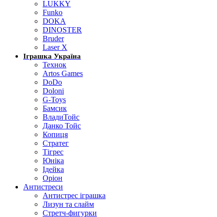
LUKKY
Funko
DOKA
DINOSTER
Bruder
Laser X
Іграшка Україна
Технок
Artos Games
DoDo
Doloni
G-Toys
Бамсик
ВладиТойс
Данко Тойс
Копиця
Стратег
Тігрес
Юніка
Ідейка
Оріон
Антистреси
Антистрес іграшка
Лизун та слайм
Стретч-фигурки