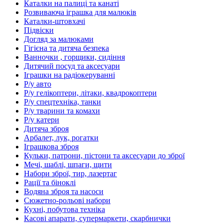
Каталки на палиці та канаті
Розвиваюча іграшка для малюків
Каталки-штовхачі
Підвіски
Догляд за малюками
Гігієна та дитяча безпека
Ванночки , горщики, сидіння
Дитячий посуд та аксесуари
Іграшки на радіокеруванні
Р/у авто
Р/у гелікоптери, літаки, квадрокоптери
Р/у спецтехніка, танки
Р/у тварини та комахи
Р/у катери
Дитяча зброя
Арбалет, лук, рогатки
Іграшкова зброя
Кульки, патрони, пістони та аксесуари до зброї
Мечі, шаблі, шпаги, щити
Набори зброї, тир, лазертаг
Рації та біноклі
Водяна зброя та насоси
Сюжетно-рольові набори
Кухні, побутова техніка
Касові апарати, супермаркети, скарбнички