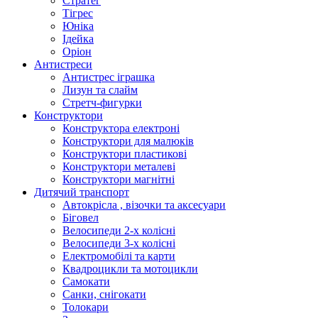
Стратег
Тігрес
Юніка
Ідейка
Оріон
Антистреси
Антистрес іграшка
Лизун та слайм
Стретч-фигурки
Конструктори
Конструктора електроні
Конструктори для малюків
Конструктори пластикові
Конструктори металеві
Конструктори магнітні
Дитячий транспорт
Автокрісла , візочки та аксесуари
Біговел
Велосипеди 2-х колісні
Велосипеди 3-х колісні
Електромобілі та карти
Квадроцикли та мотоцикли
Самокати
Санки, снігокати
Толокари