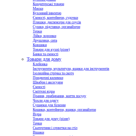
Кондитерські товари
Миски
Кухонний інвентар
Ємності, контейнери, судочки
Пляшки, диспенсери для соусів
Сушки, підставки, органайзери
Терки
Лійки, воронки
Друшляки, сита
Ковшики
Товари для кухні (різне)
Банки та ємності
Товари для дому
Клейонка
Інструменти, мультитули, ящики для інструментів
Ізоляційна стрічка та скотч
Придверні килимки
Швабри і аксесуари
Ємності
Сміттєві відра
Прання, прибирання, миття посуду
Чохли для одягу
Сушарки для білизни
Кошики, контейнери, ящики, органайзери
Відра
Товари для дому (різне)
Тачки
Скатертини і серветки на стіл
Вішаки