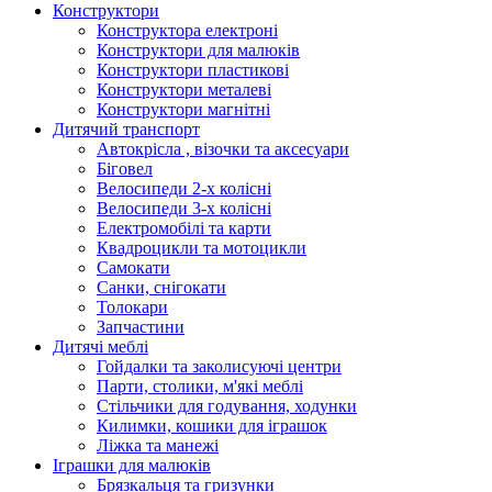
Конструктори
Конструктора електроні
Конструктори для малюків
Конструктори пластикові
Конструктори металеві
Конструктори магнітні
Дитячий транспорт
Автокрісла , візочки та аксесуари
Біговел
Велосипеди 2-х колісні
Велосипеди 3-х колісні
Електромобілі та карти
Квадроцикли та мотоцикли
Самокати
Санки, снігокати
Толокари
Запчастини
Дитячі меблі
Гойдалки та заколисуючі центри
Парти, столики, м'які меблі
Стільчики для годування, ходунки
Килимки, кошики для іграшок
Ліжка та манежі
Іграшки для малюків
Брязкальця та гризунки