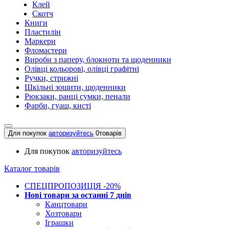
Клей
Скотч
Книги
Пластилін
Маркери
Фломастери
Вироби з паперу, блокноти та щоденники
Олівці кольорові, олівці графітні
Ручки, стрижні
Шкільні зошити, щоденники
Рюкзаки, ранці сумки, пенали
Фарби, гуаш, кисті
Для покупок
авторизуйтесь
0
товарів
Для покупок
авторизуйтесь
Каталог товарів
СПЕЦПРОПОЗИЦІЯ -20%
Нові товари за останнi 7 днiв
Канцтовари
Хозтовари
Іграшки