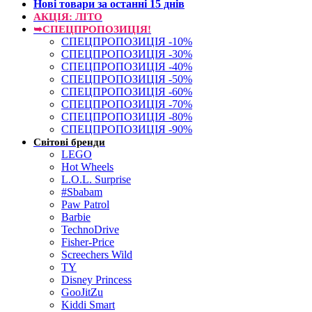
Нові товари за останнi 15 днiв
АКЦІЯ: ЛІТО
➥СПЕЦПРОПОЗИЦІЯ!
СПЕЦПРОПОЗИЦІЯ -10%
СПЕЦПРОПОЗИЦІЯ -30%
СПЕЦПРОПОЗИЦІЯ -40%
СПЕЦПРОПОЗИЦІЯ -50%
СПЕЦПРОПОЗИЦІЯ -60%
СПЕЦПРОПОЗИЦІЯ -70%
СПЕЦПРОПОЗИЦІЯ -80%
СПЕЦПРОПОЗИЦІЯ -90%
Світові бренди
LEGO
Hot Wheels
L.O.L. Surprise
#Sbabam
Paw Patrol
Barbie
TechnoDrive
Fisher-Price
Screechers Wild
TY
Disney Princess
GooJitZu
Kiddi Smart