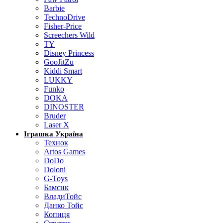
Barbie
TechnoDrive
Fisher-Price
Screechers Wild
TY
Disney Princess
GooJitZu
Kiddi Smart
LUKKY
Funko
DOKA
DINOSTER
Bruder
Laser X
Іграшка Україна
Технок
Artos Games
DoDo
Doloni
G-Toys
Бамсик
ВладиТойс
Данко Тойс
Копиця