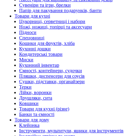
Сувеніри та ігри, брелки
Папір для пакування подарунків, банти
Товари для кухні
Цукорниці, серветниці і набори
Ножі, ножиці, топірці та аксесуари
Підноси
Спецовниці
Кошики для фруктів, хліба
Кухонні дошки
Кондитерські товари
Миски
Кухонний інвентар
Ємності, контейнери, судочки
Пляшки, диспенсери для соусів
Сушки, підставки, органайзери
Терки
Лійки, воронки
Друшляки, сита
Ковшики
Товари для кухні (різне)
Банки та ємності
Товари для дому
Клейонка
Інструменти, мультитули, ящики для інструментів