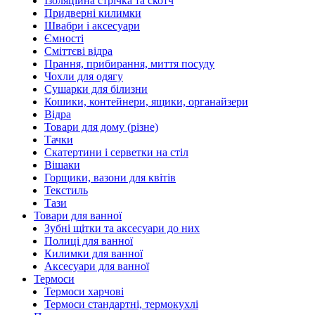
Ізоляційна стрічка та скотч
Придверні килимки
Швабри і аксесуари
Ємності
Сміттєві відра
Прання, прибирання, миття посуду
Чохли для одягу
Сушарки для білизни
Кошики, контейнери, ящики, органайзери
Відра
Товари для дому (різне)
Тачки
Скатертини і серветки на стіл
Вішаки
Горщики, вазони для квітів
Текстиль
Тази
Товари для ванної
Зубні щітки та аксесуари до них
Полиці для ванної
Килимки для ванної
Аксесуари для ванної
Термоси
Термоси харчові
Термоси стандартні, термокухлі