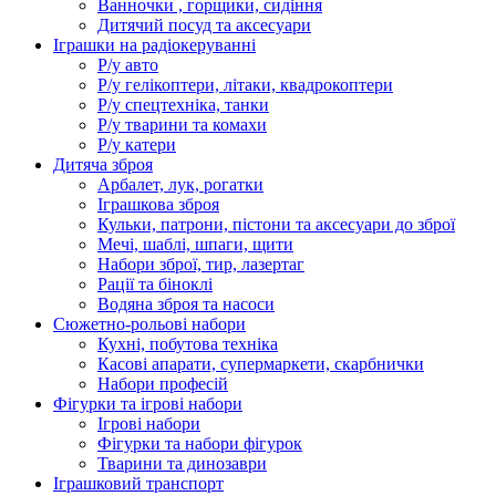
Ванночки , горщики, сидіння
Дитячий посуд та аксесуари
Іграшки на радіокеруванні
Р/у авто
Р/у гелікоптери, літаки, квадрокоптери
Р/у спецтехніка, танки
Р/у тварини та комахи
Р/у катери
Дитяча зброя
Арбалет, лук, рогатки
Іграшкова зброя
Кульки, патрони, пістони та аксесуари до зброї
Мечі, шаблі, шпаги, щити
Набори зброї, тир, лазертаг
Рації та біноклі
Водяна зброя та насоси
Сюжетно-рольові набори
Кухні, побутова техніка
Касові апарати, супермаркети, скарбнички
Набори професій
Фігурки та ігрові набори
Ігрові набори
Фігурки та набори фігурок
Тварини та динозаври
Іграшковий транспорт