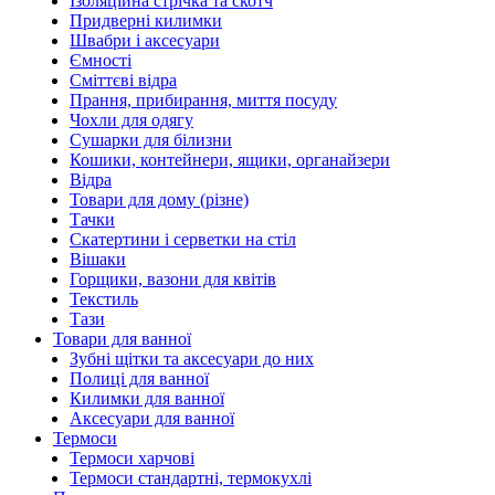
Ізоляційна стрічка та скотч
Придверні килимки
Швабри і аксесуари
Ємності
Сміттєві відра
Прання, прибирання, миття посуду
Чохли для одягу
Сушарки для білизни
Кошики, контейнери, ящики, органайзери
Відра
Товари для дому (різне)
Тачки
Скатертини і серветки на стіл
Вішаки
Горщики, вазони для квітів
Текстиль
Тази
Товари для ванної
Зубні щітки та аксесуари до них
Полиці для ванної
Килимки для ванної
Аксесуари для ванної
Термоси
Термоси харчові
Термоси стандартні, термокухлі