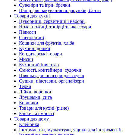
Сувеніри та ігри, брелки
Папір для пакування подарунків, банти
Товари для кухні
Цукорниці, серветниці і набори
Ножі, ножиці, топірці та аксесуари
Підноси
Спецовниці
Кошики для фруктів, хліба
Кухонні дошки
Кондитерські товари
Миски
Кухонний інвентар
Ємності, контейнери, судочки
Пляшки, диспенсери для соусів
Сушки, підставки, органайзери
Терки
Лійки, воронки
Друшляки, сита
Ковшики
Товари для кухні (різне)
Банки та ємності
Товари для дому
Клейонка
Інструменти, мультитули, ящики для інструментів