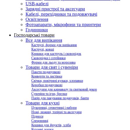
USB-кабелі
Зарядні пристрої та аксесуари
Кабелі, перехідники та подовжувачі
Освітлення
Фотоапарати, мікрофони та принтери
Годинники
Господарські товари
Все для випікання
Каструлі, форми для випікання
Каструлі, ковші
Кришки для каструль і сковорідок
Сковорідки і сотейники
Форми для льоду та морозива
Товари для свят і сувеніри
Пакети подарункові
Конверти та листівки
Свічки, повітряні кульки, хлопавки
Коробки подарункові
Аксесуари для карнавалу та святковий декор
Сувеніри та ігри, брелки
Папір для пакування подарунків, банти
Товари для кухні
Цукорниці, серветниці і набори
Ножі, ножиці, топірці та аксесуари
Підноси
Спецовниці
Кошики для фруктів, хліба
Кухонні дошки