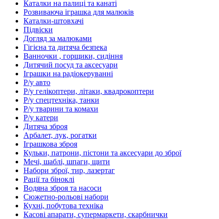
Каталки на палиці та канаті
Розвиваюча іграшка для малюків
Каталки-штовхачі
Підвіски
Догляд за малюками
Гігієна та дитяча безпека
Ванночки , горщики, сидіння
Дитячий посуд та аксесуари
Іграшки на радіокеруванні
Р/у авто
Р/у гелікоптери, літаки, квадрокоптери
Р/у спецтехніка, танки
Р/у тварини та комахи
Р/у катери
Дитяча зброя
Арбалет, лук, рогатки
Іграшкова зброя
Кульки, патрони, пістони та аксесуари до зброї
Мечі, шаблі, шпаги, щити
Набори зброї, тир, лазертаг
Рації та біноклі
Водяна зброя та насоси
Сюжетно-рольові набори
Кухні, побутова техніка
Касові апарати, супермаркети, скарбнички