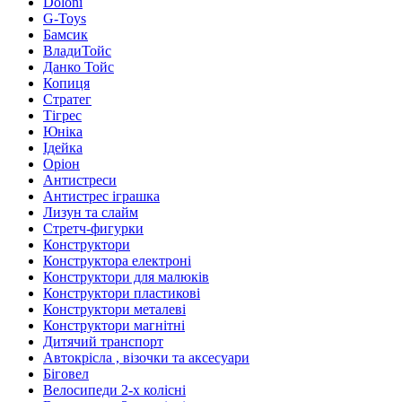
Doloni
G-Toys
Бамсик
ВладиТойс
Данко Тойс
Копиця
Стратег
Тігрес
Юніка
Ідейка
Оріон
Антистреси
Антистрес іграшка
Лизун та слайм
Стретч-фигурки
Конструктори
Конструктора електроні
Конструктори для малюків
Конструктори пластикові
Конструктори металеві
Конструктори магнітні
Дитячий транспорт
Автокрісла , візочки та аксесуари
Біговел
Велосипеди 2-х колісні