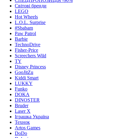
СПЕЦПРОПОЗИЦІЯ -90%
Світові бренди
LEGO
Hot Wheels
L.O.L. Surprise
#Sbabam
Paw Patrol
Barbie
TechnoDrive
Fisher-Price
Screechers Wild
TY
Disney Princess
GooJitZu
Kiddi Smart
LUKKY
Funko
DOKA
DINOSTER
Bruder
Laser X
Іграшка Україна
Технок
Artos Games
DoDo