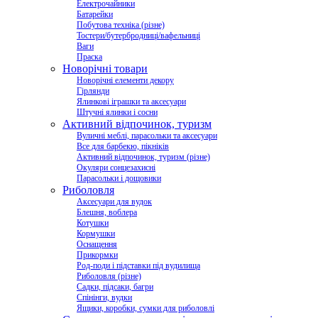
Електрочайники
Батарейки
Побутова техніка (різне)
Тостери/бутербродниці/вафельниці
Ваги
Праска
Новорічні товари
Новорічні елементи декору
Гірлянди
Ялинкові іграшки та аксесуари
Штучні ялинки і сосни
Активний відпочинок, туризм
Вуличні меблі, парасольки та аксесуари
Все для барбекю, пікніків
Активний відпочинок, туризм (різне)
Окуляри сонцезахисні
Парасольки і дощовики
Риболовля
Аксесуари для вудок
Блешня, воблера
Котушки
Кормушки
Оснащення
Прикормки
Род-поди і підставки під вудилища
Риболовля (різне)
Садки, підсаки, багри
Спінінги, вудки
Ящики, коробки, сумки для риболовлі