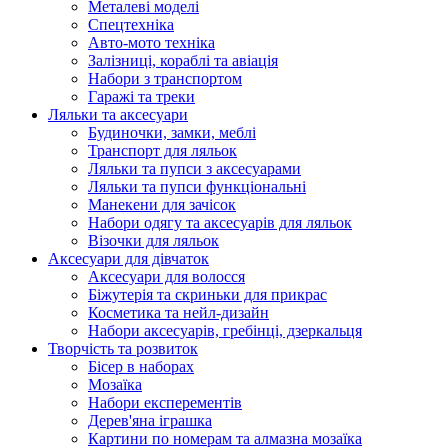
Металеві моделі
Спецтехніка
Авто-мото техніка
Залізниці, кораблі та авіація
Набори з транспортом
Гаражі та треки
Ляльки та аксесуари
Будиночки, замки, меблі
Транспорт для ляльок
Ляльки та пупси з аксесуарами
Ляльки та пупси функціональні
Манекени для зачісок
Набори одягу та аксесуарів для ляльок
Візочки для ляльок
Аксесуари для дівчаток
Аксесуари для волосся
Біжутерія та скриньки для прикрас
Косметика та нейл-дизайн
Набори аксесуарів, гребінці, дзеркальця
Творчість та розвиток
Бісер в наборах
Мозаїка
Набори експерементів
Дерев'яна іграшка
Картини по номерам та алмазна мозаїка