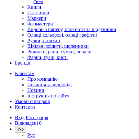
Скотч
Книги
Пластилін
Маркери
Фломастери
Вироби з паперу, блокноти та щоденники
Олівці кольорові, олівці графітні
Ручки, стрижні
Шкільні зошити, щоденники
Рюкзаки, ранці сумки, пенали
Фарби, гуаш, кисті
Бренди
Клієнтам
Про компанію
Питання та відповіді
Новини
Інструкція по сайту
Умови співпраці
Контакти
Вхід
Реєстрація
Відкладені
0
Укр
Рус