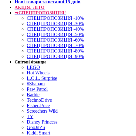
Нові товари за останнi 15 днiв
АКЦІЯ: ЛІТО
➥СПЕЦПРОПОЗИЦІЯ!
СПЕЦПРОПОЗИЦІЯ -10%
СПЕЦПРОПОЗИЦІЯ -30%
СПЕЦПРОПОЗИЦІЯ -40%
СПЕЦПРОПОЗИЦІЯ -50%
СПЕЦПРОПОЗИЦІЯ -60%
СПЕЦПРОПОЗИЦІЯ -70%
СПЕЦПРОПОЗИЦІЯ -80%
СПЕЦПРОПОЗИЦІЯ -90%
Світові бренди
LEGO
Hot Wheels
L.O.L. Surprise
#Sbabam
Paw Patrol
Barbie
TechnoDrive
Fisher-Price
Screechers Wild
TY
Disney Princess
GooJitZu
Kiddi Smart