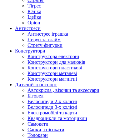
Стратег
Тігрес
Юніка
Ідейка
Оріон
Антистреси
Антистрес іграшка
Лизун та слайм
Стретч-фигурки
Конструктори
Конструктора електроні
Конструктори для малюків
Конструктори пластикові
Конструктори металеві
Конструктори магнітні
Дитячий транспорт
Автокрісла , візочки та аксесуари
Біговел
Велосипеди 2-х колісні
Велосипеди 3-х колісні
Електромобілі та карти
Квадроцикли та мотоцикли
Самокати
Санки, снігокати
Толокари