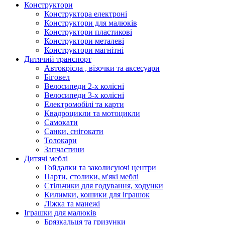
Конструктори
Конструктора електроні
Конструктори для малюків
Конструктори пластикові
Конструктори металеві
Конструктори магнітні
Дитячий транспорт
Автокрісла , візочки та аксесуари
Біговел
Велосипеди 2-х колісні
Велосипеди 3-х колісні
Електромобілі та карти
Квадроцикли та мотоцикли
Самокати
Санки, снігокати
Толокари
Запчастини
Дитячі меблі
Гойдалки та заколисуючі центри
Парти, столики, м'які меблі
Стільчики для годування, ходунки
Килимки, кошики для іграшок
Ліжка та манежі
Іграшки для малюків
Брязкальця та гризунки