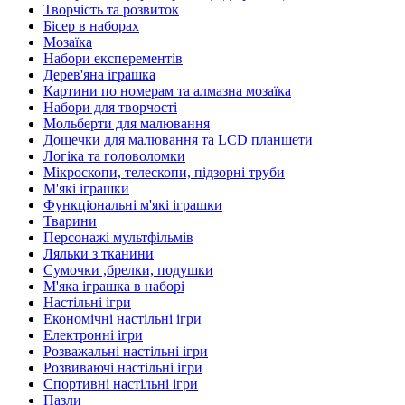
Творчість та розвиток
Бісер в наборах
Мозаїка
Набори експерементів
Дерев'яна іграшка
Картини по номерам та алмазна мозаїка
Набори для творчості
Мольберти для малювання
Дощечки для малювання та LCD планшети
Логіка та головоломки
Мікроскопи, телескопи, підзорні труби
М'які іграшки
Функціональні м'які іграшки
Тварини
Персонажі мультфільмів
Ляльки з тканини
Сумочки ,брелки, подушки
М'яка іграшка в наборі
Настільні ігри
Економічні настільні ігри
Електронні ігри
Розважальні настільні ігри
Розвиваючі настільні ігри
Спортивні настільні ігри
Пазли