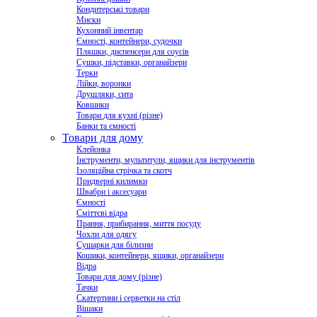
Кондитерські товари
Миски
Кухонний інвентар
Ємності, контейнери, судочки
Пляшки, диспенсери для соусів
Сушки, підставки, органайзери
Терки
Лійки, воронки
Друшляки, сита
Ковшики
Товари для кухні (різне)
Банки та ємності
Товари для дому
Клейонка
Інструменти, мультитули, ящики для інструментів
Ізоляційна стрічка та скотч
Придверні килимки
Швабри і аксесуари
Ємності
Сміттєві відра
Прання, прибирання, миття посуду
Чохли для одягу
Сушарки для білизни
Кошики, контейнери, ящики, органайзери
Відра
Товари для дому (різне)
Тачки
Скатертини і серветки на стіл
Вішаки