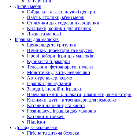
Запчастини
Дитячі меблі
Гойдалки та заколисуючі центри
Парти, столики, м'які меблі
Стільчики для годування, ходунки
Килимки, кошики для іграшок
Ліжка та манежі
Іграшки для малюків
Брязкальця та гризунки
Нічники, проектори та каруселі
Ігрові набори, ігри для малюків
Кубики та пірамідки
Телефони, фотоапарати, пульти
Молоточки, дзиґи, неваляшки
Автотренажер, кермо
Іграшки для купання
Заводні, інерційні іграшки
Навчальні книги, плакати, планшети, комп'ютери
Килимки, дуги та тренажери для немовлят
Каталки на палиці та канаті
Розвиваюча іграшка для малюків
Каталки-штовхачі
Підвіски
Догляд за малюками
Гігієна та дитяча безпека