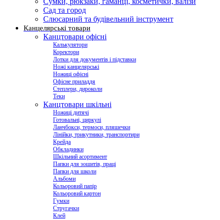
Сумки, рюкзаки, гаманці, косметички, валізи
Сад та город
Слюсарний та будівельний інструмент
Канцелярські товари
Канцтовари офісні
Калькулятори
Коректори
Лотки для документів і підставки
Ножі канцелярські
Ножиці офісні
Офісне приладдя
Степлери, дироколи
Теки
Канцтовари шкільні
Ножиці дитячі
Готовальні, циркулі
Ланчбокси, термоси, пляшечки
Лінійки, трикутники, транспортири
Крейда
Обкладинки
Шкільний асортимент
Папки для зошитів, праці
Папки для школи
Альбоми
Кольоровий папір
Кольоровий картон
Гумки
Стругачки
Клей