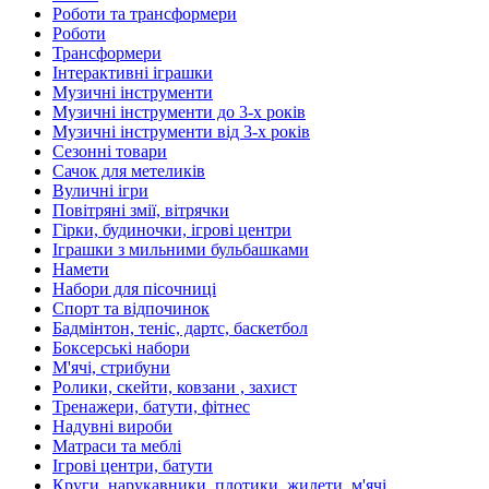
Роботи та трансформери
Роботи
Трансформери
Інтерактивні іграшки
Музичні інструменти
Музичні інструменти до 3-х років
Музичні інструменти від 3-х років
Сезонні товари
Сачок для метеликів
Вуличні ігри
Повітряні змії, вітрячки
Гірки, будиночки, ігрові центри
Іграшки з мильними бульбашками
Намети
Набори для пісочниці
Спорт та відпочинок
Бадмінтон, теніс, дартс, баскетбол
Боксерські набори
М'ячі, стрибуни
Ролики, скейти, ковзани , захист
Тренажери, батути, фітнес
Надувні вироби
Матраси та меблі
Ігрові центри, батути
Круги, нарукавники, плотики, жилети, м'ячі