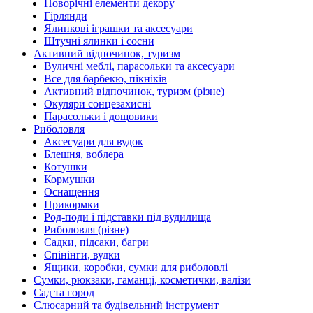
Новорічні елементи декору
Гірлянди
Ялинкові іграшки та аксесуари
Штучні ялинки і сосни
Активний відпочинок, туризм
Вуличні меблі, парасольки та аксесуари
Все для барбекю, пікніків
Активний відпочинок, туризм (різне)
Окуляри сонцезахисні
Парасольки і дощовики
Риболовля
Аксесуари для вудок
Блешня, воблера
Котушки
Кормушки
Оснащення
Прикормки
Род-поди і підставки під вудилища
Риболовля (різне)
Садки, підсаки, багри
Спінінги, вудки
Ящики, коробки, сумки для риболовлі
Сумки, рюкзаки, гаманці, косметички, валізи
Сад та город
Слюсарний та будівельний інструмент