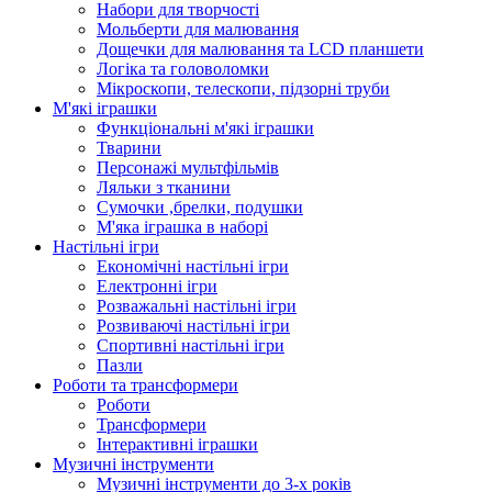
Набори для творчості
Мольберти для малювання
Дощечки для малювання та LCD планшети
Логіка та головоломки
Мікроскопи, телескопи, підзорні труби
М'які іграшки
Функціональні м'які іграшки
Тварини
Персонажі мультфільмів
Ляльки з тканини
Сумочки ,брелки, подушки
М'яка іграшка в наборі
Настільні ігри
Економічні настільні ігри
Електронні ігри
Розважальні настільні ігри
Розвиваючі настільні ігри
Спортивні настільні ігри
Пазли
Роботи та трансформери
Роботи
Трансформери
Інтерактивні іграшки
Музичні інструменти
Музичні інструменти до 3-х років