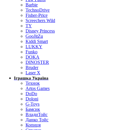
Barbie
TechnoDrive
Fisher-Price
Screechers Wild
TY
Disney Princess
GooJitZu
Kiddi Smart
LUKKY
Funko
DOKA
DINOSTER
Bruder
Laser X
Іграшка Україна
Технок
Artos Games
DoDo
Doloni
G-Toys
Бамсик
ВладиТойс
Данко Тойс
Копиця