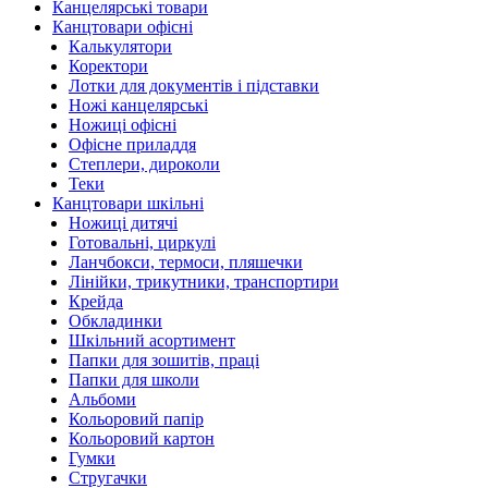
Канцелярські товари
Канцтовари офісні
Калькулятори
Коректори
Лотки для документів і підставки
Ножі канцелярські
Ножиці офісні
Офісне приладдя
Степлери, дироколи
Теки
Канцтовари шкільні
Ножиці дитячі
Готовальні, циркулі
Ланчбокси, термоси, пляшечки
Лінійки, трикутники, транспортири
Крейда
Обкладинки
Шкільний асортимент
Папки для зошитів, праці
Папки для школи
Альбоми
Кольоровий папір
Кольоровий картон
Гумки
Стругачки