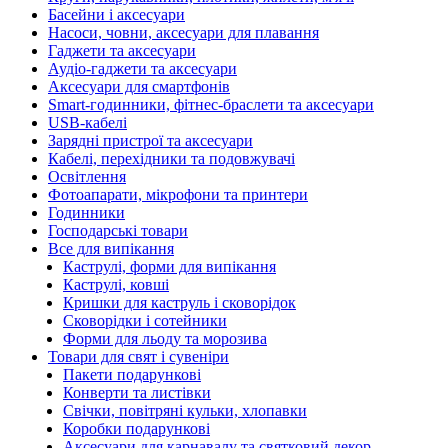
Басейни і аксесуари
Насоси, човни, аксесуари для плавання
Гаджети та аксесуари
Аудіо-гаджети та аксесуари
Аксесуари для смартфонів
Smart-годинники, фітнес-браслети та аксесуари
USB-кабелі
Зарядні пристрої та аксесуари
Кабелі, перехідники та подовжувачі
Освітлення
Фотоапарати, мікрофони та принтери
Годинники
Господарські товари
Все для випікання
Каструлі, форми для випікання
Каструлі, ковші
Кришки для каструль і сковорідок
Сковорідки і сотейники
Форми для льоду та морозива
Товари для свят і сувеніри
Пакети подарункові
Конверти та листівки
Свічки, повітряні кульки, хлопавки
Коробки подарункові
Аксесуари для карнавалу та святковий декор