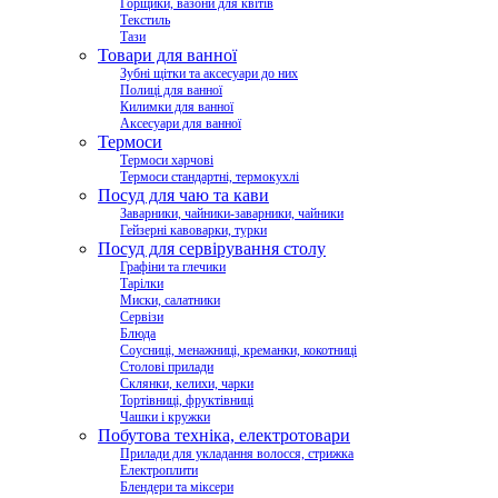
Горщики, вазони для квітів
Текстиль
Тази
Товари для ванної
Зубні щітки та аксесуари до них
Полиці для ванної
Килимки для ванної
Аксесуари для ванної
Термоси
Термоси харчові
Термоси стандартні, термокухлі
Посуд для чаю та кави
Заварники, чайники-заварники, чайники
Гейзерні кавоварки, турки
Посуд для сервірування столу
Графіни та глечики
Тарілки
Миски, салатники
Сервізи
Блюда
Соусниці, менажниці, креманки, кокотниці
Столові прилади
Склянки, келихи, чарки
Тортівниці, фруктівниці
Чашки і кружки
Побутова техніка, електротовари
Прилади для укладання волосся, стрижка
Електроплити
Блендери та міксери