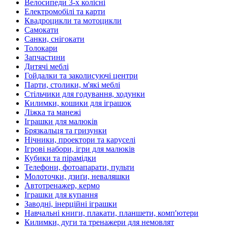
Велосипеди 3-х колісні
Електромобілі та карти
Квадроцикли та мотоцикли
Самокати
Санки, снігокати
Толокари
Запчастини
Дитячі меблі
Гойдалки та заколисуючі центри
Парти, столики, м'які меблі
Стільчики для годування, ходунки
Килимки, кошики для іграшок
Ліжка та манежі
Іграшки для малюків
Брязкальця та гризунки
Нічники, проектори та каруселі
Ігрові набори, ігри для малюків
Кубики та пірамідки
Телефони, фотоапарати, пульти
Молоточки, дзиґи, неваляшки
Автотренажер, кермо
Іграшки для купання
Заводні, інерційні іграшки
Навчальні книги, плакати, планшети, комп'ютери
Килимки, дуги та тренажери для немовлят