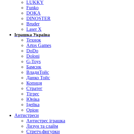
LUKKY
Funko
DOKA
DINOSTER
Bruder
Laser X
Іграшка Україна
Технок
Artos Games
DoDo
Doloni
G-Toys
Бамсик
ВладиТойс
Данко Тойс
Копиця
Стратег
Тігрес
Юніка
Ідейка
Оріон
Антистреси
Антистрес іграшка
Лизун та слайм
Стретч-фигурки