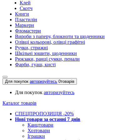
Клей
Скотч
Книги
Пластилін
Маркери
Фломастери
Вироби з паперу, блокноти та щоденники
Олівці кольорові, олівці графітні
Ручки, стрижні
Шкільні зошити, щоденники
Рюкзаки, ранці сумки, пенали
Фарби, гуаш, кисті
Для покупок
авторизуйтесь
0
товарів
Для покупок
авторизуйтесь
Каталог товарів
СПЕЦПРОПОЗИЦІЯ -20%
Нові товари за останнi 7 днiв
Канцтовари
Хозтовари
Іграшки