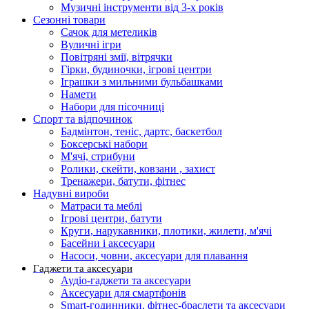
Музичні інструменти від 3-х років
Сезонні товари
Сачок для метеликів
Вуличні ігри
Повітряні змії, вітрячки
Гірки, будиночки, ігрові центри
Іграшки з мильними бульбашками
Намети
Набори для пісочниці
Спорт та відпочинок
Бадмінтон, теніс, дартс, баскетбол
Боксерські набори
М'ячі, стрибуни
Ролики, скейти, ковзани , захист
Тренажери, батути, фітнес
Надувні вироби
Матраси та меблі
Ігрові центри, батути
Круги, нарукавники, плотики, жилети, м'ячі
Басейни і аксесуари
Насоси, човни, аксесуари для плавання
Гаджети та аксесуари
Аудіо-гаджети та аксесуари
Аксесуари для смартфонів
Smart-годинники, фітнес-браслети та аксесуари