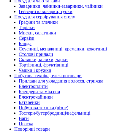
Посуд для чаю та кави
Заварники, чайники-заварники, чайники
Гейзерні кавоварки, турки
Посуд для сервірування столу
Графіни та глечики
Тарілки
Миски, салатники
Сервізи
Блюда
Соусниці, менажниці, креманки, кокотниці
Столові прилади
Склянки, келихи, чарки
Тортівниці, фруктівниці
Чашки і кружки
Побутова техніка, електротовари
Прилади для укладання волосся, стрижка
Електроплити
Блендери та міксери
Електрочайники
Батарейки
Побутова техніка (різне)
Тостери/бутербродниці/вафельниці
Ваги
Праска
Новорічні товари