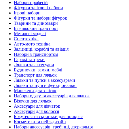
Набори професій
Фігурки та ігрові набори
Ігрові набори
Фігурки та набори фігурок
Тварини та динозаври
Іграшковий транспорт
Металеві моделі
Спецтехніка
Авто-мото техніка
Залізниці, кораблі та авіація
Набори з транспортом
Гаражі та треки
Ляльки та аксесуари
Будиночки, замки, меблі
Транспорт для ляльок
Ляльки та пупси з аксесуарами
Ляльки та пупси функціональні
Манекени для зачісок
Набори одягу та аксесуарів для ляльок
Візочки для ляльок
Аксесуари для дівчаток
Аксесуари для волосся
Біжутерія та скриньки для прикрас
Косметика та нейл-дизайн
Набори аксесуарів, гребінці, дзеркальця