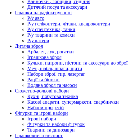
Ванночки , горщики, сидіння
Дитячий посуд та аксесуари
Іграшки на радіокеруванні
Р/у авто
Р/у гелікоптери, літаки, квадрокоптери
Р/у спецтехніка, танки
Р/у тварини та комахи
Р/у катери
Дитяча зброя
Арбалет, лук, рогатки
Іграшкова зброя
Кульки, патрони, пістони та аксесуари до зброї
Мечі, шаблі, шпаги, щити
Набори зброї, тир, лазертаг
Рації та біноклі
Водяна зброя та насоси
Сюжетно-рольові набори
Кухні, побутова техніка
Касові апарати, супермаркети, скарбнички
Набори професій
Фігурки та ігрові набори
Ігрові набори
Фігурки та набори фігурок
Тварини та динозаври
Іграшковий транспорт