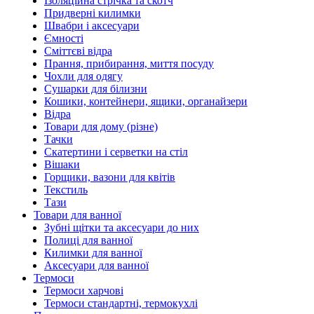
Ізоляційна стрічка та скотч
Придверні килимки
Швабри і аксесуари
Ємності
Сміттєві відра
Прання, прибирання, миття посуду
Чохли для одягу
Сушарки для білизни
Кошики, контейнери, ящики, органайзери
Відра
Товари для дому (різне)
Тачки
Скатертини і серветки на стіл
Вішаки
Горщики, вазони для квітів
Текстиль
Тази
Товари для ванної
Зубні щітки та аксесуари до них
Полиці для ванної
Килимки для ванної
Аксесуари для ванної
Термоси
Термоси харчові
Термоси стандартні, термокухлі