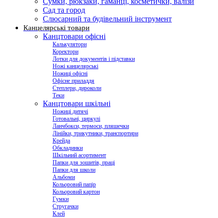
Сумки, рюкзаки, гаманці, косметички, валізи
Сад та город
Слюсарний та будівельний інструмент
Канцелярські товари
Канцтовари офісні
Калькулятори
Коректори
Лотки для документів і підставки
Ножі канцелярські
Ножиці офісні
Офісне приладдя
Степлери, дироколи
Теки
Канцтовари шкільні
Ножиці дитячі
Готовальні, циркулі
Ланчбокси, термоси, пляшечки
Лінійки, трикутники, транспортири
Крейда
Обкладинки
Шкільний асортимент
Папки для зошитів, праці
Папки для школи
Альбоми
Кольоровий папір
Кольоровий картон
Гумки
Стругачки
Клей