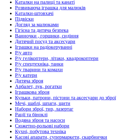
Каталки на палиці та канаті
Розвиваюча іграшка для малюків
Каталки-штовхачі
Підвіски
Догляд за малюками
Гігієна та дитяча безпека
Ванночки , горщики, сидіння
Дитячий посуд та аксесуари
Іграшки на радіокеруванні
Р/у авто
Р/у гелікоптери, літаки, квадрокоптери
Р/у спецтехніка, танки
Р/у тварини та комахи
Р/у катери
Дитяча зброя
Арбалет, лук, рогатки
Іграшкова зброя
Кульки, патрони, пістони та аксесуари до зброї
Мечі, шаблі, шпаги, щити
Набори зброї, тир, лазертаг
Рації та біноклі
Водяна зброя та насоси
Сюжетно-рольові набори
Кухні, побутова техніка
Касові апарати, супермаркети, скарбнички