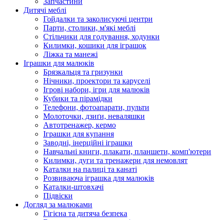
Запчастини
Дитячі меблі
Гойдалки та заколисуючі центри
Парти, столики, м'які меблі
Стільчики для годування, ходунки
Килимки, кошики для іграшок
Ліжка та манежі
Іграшки для малюків
Брязкальця та гризунки
Нічники, проектори та каруселі
Ігрові набори, ігри для малюків
Кубики та пірамідки
Телефони, фотоапарати, пульти
Молоточки, дзиґи, неваляшки
Автотренажер, кермо
Іграшки для купання
Заводні, інерційні іграшки
Навчальні книги, плакати, планшети, комп'ютери
Килимки, дуги та тренажери для немовлят
Каталки на палиці та канаті
Розвиваюча іграшка для малюків
Каталки-штовхачі
Підвіски
Догляд за малюками
Гігієна та дитяча безпека