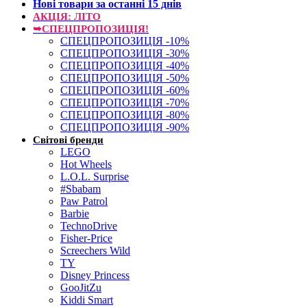
Нові товари за останнi 15 днiв
АКЦІЯ: ЛІТО
➥СПЕЦПРОПОЗИЦІЯ!
СПЕЦПРОПОЗИЦІЯ -10%
СПЕЦПРОПОЗИЦІЯ -30%
СПЕЦПРОПОЗИЦІЯ -40%
СПЕЦПРОПОЗИЦІЯ -50%
СПЕЦПРОПОЗИЦІЯ -60%
СПЕЦПРОПОЗИЦІЯ -70%
СПЕЦПРОПОЗИЦІЯ -80%
СПЕЦПРОПОЗИЦІЯ -90%
Світові бренди
LEGO
Hot Wheels
L.O.L. Surprise
#Sbabam
Paw Patrol
Barbie
TechnoDrive
Fisher-Price
Screechers Wild
TY
Disney Princess
GooJitZu
Kiddi Smart