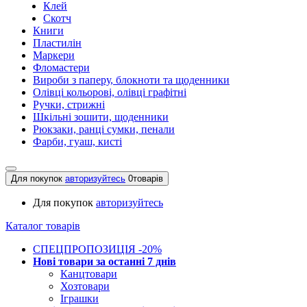
Клей
Скотч
Книги
Пластилін
Маркери
Фломастери
Вироби з паперу, блокноти та щоденники
Олівці кольорові, олівці графітні
Ручки, стрижні
Шкільні зошити, щоденники
Рюкзаки, ранці сумки, пенали
Фарби, гуаш, кисті
Для покупок
авторизуйтесь
0
товарів
Для покупок
авторизуйтесь
Каталог товарів
СПЕЦПРОПОЗИЦІЯ -20%
Нові товари за останнi 7 днiв
Канцтовари
Хозтовари
Іграшки