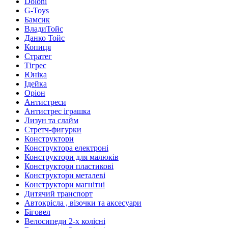
Doloni
G-Toys
Бамсик
ВладиТойс
Данко Тойс
Копиця
Стратег
Тігрес
Юніка
Ідейка
Оріон
Антистреси
Антистрес іграшка
Лизун та слайм
Стретч-фигурки
Конструктори
Конструктора електроні
Конструктори для малюків
Конструктори пластикові
Конструктори металеві
Конструктори магнітні
Дитячий транспорт
Автокрісла , візочки та аксесуари
Біговел
Велосипеди 2-х колісні