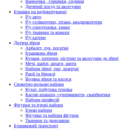
Ванночки , горщики, сидіння
Дитячий посуд та аксесуари
Іграшки на радіокеруванні
Р/у авто
Р/у гелікоптери, літаки, квадрокоптери
Р/у спецтехніка, танки
Р/у тварини та комахи
Р/у катери
Дитяча зброя
Арбалет, лук, рогатки
Іграшкова зброя
Кульки, патрони, пістони та аксесуари до зброї
Мечі, шаблі, шпаги, щити
Набори зброї, тир, лазертаг
Рації та біноклі
Водяна зброя та насоси
Сюжетно-рольові набори
Кухні, побутова техніка
Касові апарати, супермаркети, скарбнички
Набори професій
Фігурки та ігрові набори
Ігрові набори
Фігурки та набори фігурок
Тварини та динозаври
Іграшковий транспорт