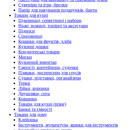
Сувеніри та ігри, брелки
Папір для пакування подарунків, банти
Товари для кухні
Цукорниці, серветниці і набори
Ножі, ножиці, топірці та аксесуари
Підноси
Спецовниці
Кошики для фруктів, хліба
Кухонні дошки
Кондитерські товари
Миски
Кухонний інвентар
Ємності, контейнери, судочки
Пляшки, диспенсери для соусів
Сушки, підставки, органайзери
Терки
Лійки, воронки
Друшляки, сита
Ковшики
Товари для кухні (різне)
Банки та ємності
Товари для дому
Клейонка
Інструменти, мультитули, ящики для інструментів