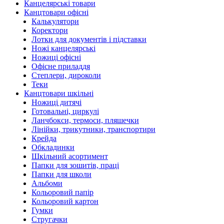
Канцелярські товари
Канцтовари офісні
Калькулятори
Коректори
Лотки для документів і підставки
Ножі канцелярські
Ножиці офісні
Офісне приладдя
Степлери, дироколи
Теки
Канцтовари шкільні
Ножиці дитячі
Готовальні, циркулі
Ланчбокси, термоси, пляшечки
Лінійки, трикутники, транспортири
Крейда
Обкладинки
Шкільний асортимент
Папки для зошитів, праці
Папки для школи
Альбоми
Кольоровий папір
Кольоровий картон
Гумки
Стругачки