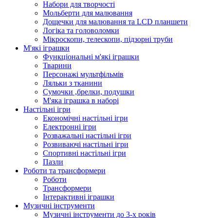
Набори для творчості
Мольберти для малювання
Дощечки для малювання та LCD планшети
Логіка та головоломки
Мікроскопи, телескопи, підзорні труби
М'які іграшки
Функціональні м'які іграшки
Тварини
Персонажі мультфільмів
Ляльки з тканини
Сумочки ,брелки, подушки
М'яка іграшка в наборі
Настільні ігри
Економічні настільні ігри
Електронні ігри
Розважальні настільні ігри
Розвиваючі настільні ігри
Спортивні настільні ігри
Пазли
Роботи та трансформери
Роботи
Трансформери
Інтерактивні іграшки
Музичні інструменти
Музичні інструменти до 3-х років