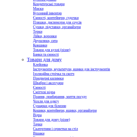
Кондитерські товари
Миски
Кухонний інвентар
Ємності, контейнери, судочки
Пляшки, диспенсери для соусів
Сушки, підставки, органайзери
Терки
Лійки, воронки
Друшляки, сита
Ковшики
Товари для кухні (різне)
Банки та ємності
Товари для дому
Клейонка
Інструменти, мультитули, ящики для інструментів
Ізоляційна стрічка та скотч
Придверні килимки
Швабри і аксесуари
Ємності
Сміттєві відра
Прання, прибирання, миття посуду
Чохли для одягу
Сушарки для білизни
Кошики, контейнери, ящики, органайзери
Відра
Товари для дому (різне)
Тачки
Скатертини і серветки на стіл
Вішаки