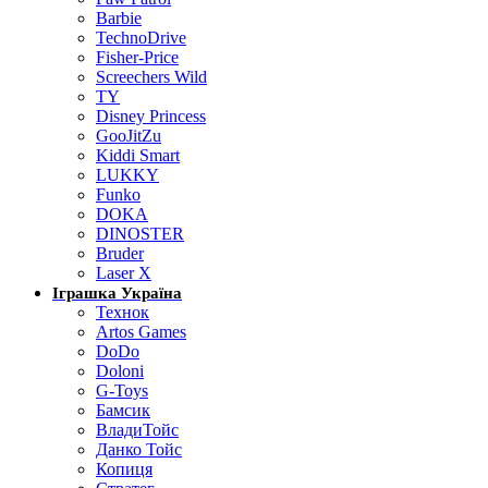
Barbie
TechnoDrive
Fisher-Price
Screechers Wild
TY
Disney Princess
GooJitZu
Kiddi Smart
LUKKY
Funko
DOKA
DINOSTER
Bruder
Laser X
Іграшка Україна
Технок
Artos Games
DoDo
Doloni
G-Toys
Бамсик
ВладиТойс
Данко Тойс
Копиця