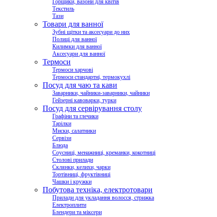
Горщики, вазони для квітів
Текстиль
Тази
Товари для ванної
Зубні щітки та аксесуари до них
Полиці для ванної
Килимки для ванної
Аксесуари для ванної
Термоси
Термоси харчові
Термоси стандартні, термокухлі
Посуд для чаю та кави
Заварники, чайники-заварники, чайники
Гейзерні кавоварки, турки
Посуд для сервірування столу
Графіни та глечики
Тарілки
Миски, салатники
Сервізи
Блюда
Соусниці, менажниці, креманки, кокотниці
Столові прилади
Склянки, келихи, чарки
Тортівниці, фруктівниці
Чашки і кружки
Побутова техніка, електротовари
Прилади для укладання волосся, стрижка
Електроплити
Блендери та міксери