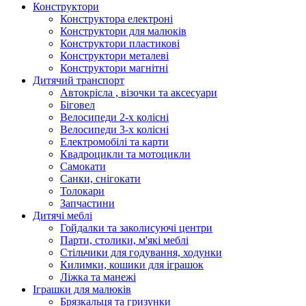
Конструктори
Конструктора електроні
Конструктори для малюків
Конструктори пластикові
Конструктори металеві
Конструктори магнітні
Дитячий транспорт
Автокрісла , візочки та аксесуари
Біговел
Велосипеди 2-х колісні
Велосипеди 3-х колісні
Електромобілі та карти
Квадроцикли та мотоцикли
Самокати
Санки, снігокати
Толокари
Запчастини
Дитячі меблі
Гойдалки та заколисуючі центри
Парти, столики, м'які меблі
Стільчики для годування, ходунки
Килимки, кошики для іграшок
Ліжка та манежі
Іграшки для малюків
Брязкальця та гризунки