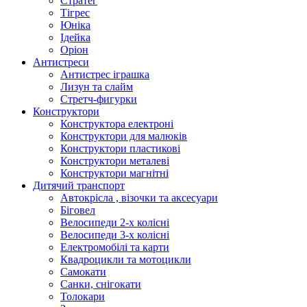
Стратег
Тігрес
Юніка
Ідейка
Оріон
Антистреси
Антистрес іграшка
Лизун та слайм
Стретч-фигурки
Конструктори
Конструктора електроні
Конструктори для малюків
Конструктори пластикові
Конструктори металеві
Конструктори магнітні
Дитячий транспорт
Автокрісла , візочки та аксесуари
Біговел
Велосипеди 2-х колісні
Велосипеди 3-х колісні
Електромобілі та карти
Квадроцикли та мотоцикли
Самокати
Санки, снігокати
Толокари