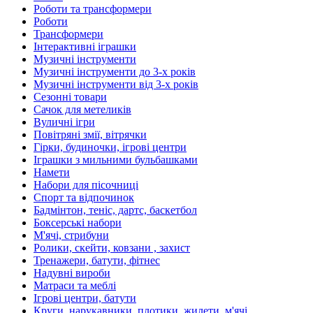
Роботи та трансформери
Роботи
Трансформери
Інтерактивні іграшки
Музичні інструменти
Музичні інструменти до 3-х років
Музичні інструменти від 3-х років
Сезонні товари
Сачок для метеликів
Вуличні ігри
Повітряні змії, вітрячки
Гірки, будиночки, ігрові центри
Іграшки з мильними бульбашками
Намети
Набори для пісочниці
Спорт та відпочинок
Бадмінтон, теніс, дартс, баскетбол
Боксерські набори
М'ячі, стрибуни
Ролики, скейти, ковзани , захист
Тренажери, батути, фітнес
Надувні вироби
Матраси та меблі
Ігрові центри, батути
Круги, нарукавники, плотики, жилети, м'ячі