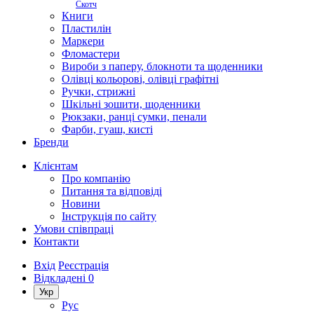
Скотч
Книги
Пластилін
Маркери
Фломастери
Вироби з паперу, блокноти та щоденники
Олівці кольорові, олівці графітні
Ручки, стрижні
Шкільні зошити, щоденники
Рюкзаки, ранці сумки, пенали
Фарби, гуаш, кисті
Бренди
Клієнтам
Про компанію
Питання та відповіді
Новини
Інструкція по сайту
Умови співпраці
Контакти
Вхід
Реєстрація
Відкладені
0
Укр
Рус