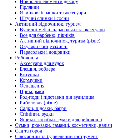
Новорічні елементи декору
Гірлянди
Ялинкові іграшки та аксесуари
Штучні ялинки і сосни
Активний відпочинок, туризм
Вуличні меблі, парасольки та аксесуари
Все для барбекю, пікніків
Активний відпочинок, туризм (різне)
Окуляри сонцезахисні
Парасольки і дощовики
Риболовля
Аксесуари для вудок
Блешня, воблера
Котушки
Кормушки
Оснащення
Прикормки
Род-поди і підставки під вудилища
Риболовля (різне)
Садки, підсаки, багри
Спінінги, вудки
Ящики, коробки, сумки для риболовлі
Сумки, рюкзаки, гаманці, косметички, валізи
Сад та город
Слюсарний та будівельний інструмент