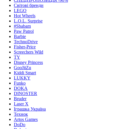
СПЕЦПРОПОЗИЦІЯ -90%
Світові бренди
LEGO
Hot Wheels
L.O.L. Surprise
#Sbabam
Paw Patrol
Barbie
TechnoDrive
Fisher-Price
Screechers Wild
TY
Disney Princess
GooJitZu
Kiddi Smart
LUKKY
Funko
DOKA
DINOSTER
Bruder
Laser X
Іграшка Україна
Технок
Artos Games
DoDo