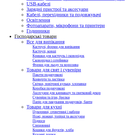
USB-кабелі
Зарядні пристрої та аксесуари
Кабелі, перехідники та подовжувачі
Освітлення
Фотоапарати, мікрофони та принтери
Годинники
Господарські товари
Все для випікання
Каструлі, форми для випікання
Каструлі, ковші
Кришки для каструль і сковорідок
Сковорідки і сотейники
Форми для льоду та морозива
Товари для свят і сувеніри
Пакети подарункові
Конверти та листівки
Свічки, повітряні кульки, хлопавки
Коробки подарункові
Аксесуари для карнавалу та святковий декор
Сувеніри та ігри, брелки
Папір для пакування подарунків, банти
Товари для кухні
Цукорниці, серветниці і набори
Ножі, ножиці, топірці та аксесуари
Підноси
Спецовниці
Кошики для фруктів, хліба
Кухонні дошки