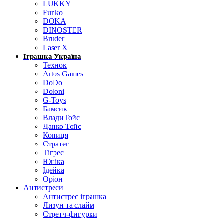
LUKKY
Funko
DOKA
DINOSTER
Bruder
Laser X
Іграшка Україна
Технок
Artos Games
DoDo
Doloni
G-Toys
Бамсик
ВладиТойс
Данко Тойс
Копиця
Стратег
Тігрес
Юніка
Ідейка
Оріон
Антистреси
Антистрес іграшка
Лизун та слайм
Стретч-фигурки