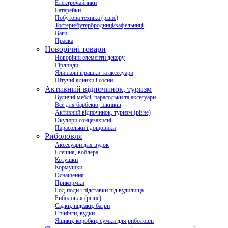
Електрочайники
Батарейки
Побутова техніка (різне)
Тостери/бутербродниці/вафельниці
Ваги
Праска
Новорічні товари
Новорічні елементи декору
Гірлянди
Ялинкові іграшки та аксесуари
Штучні ялинки і сосни
Активний відпочинок, туризм
Вуличні меблі, парасольки та аксесуари
Все для барбекю, пікніків
Активний відпочинок, туризм (різне)
Окуляри сонцезахисні
Парасольки і дощовики
Риболовля
Аксесуари для вудок
Блешня, воблера
Котушки
Кормушки
Оснащення
Прикормки
Род-поди і підставки під вудилища
Риболовля (різне)
Садки, підсаки, багри
Спінінги, вудки
Ящики, коробки, сумки для риболовлі