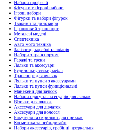
Набори професій
Фігурки та ігрові набори
Ігрові набори
Фігурки та набори фігурок
Тварини та динозаври
Іграшковий транспорт
Металеві моделі
Спецтехніка
Авто-мото техніка
Залізниці, кораблі та авіація
Набори з транспортом
Гаражі та треки
Ляльки та аксесуари
Будиночки, замки, меблі
Транспорт для ляльок
Ляльки та пупси з аксесуарами
Ляльки та пупси функціональні
Манекени для зачісок
Набори одягу та аксесуарів для ляльок
Візочки для ляльок
Аксесуари для дівчаток
Аксесуари для волосся
Біжутерія та скриньки для прикрас
Косметика та нейл-дизайн
Набори аксесуарів, гребінці, дзеркальця