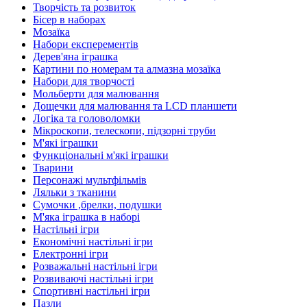
Творчість та розвиток
Бісер в наборах
Мозаїка
Набори експерементів
Дерев'яна іграшка
Картини по номерам та алмазна мозаїка
Набори для творчості
Мольберти для малювання
Дощечки для малювання та LCD планшети
Логіка та головоломки
Мікроскопи, телескопи, підзорні труби
М'які іграшки
Функціональні м'які іграшки
Тварини
Персонажі мультфільмів
Ляльки з тканини
Сумочки ,брелки, подушки
М'яка іграшка в наборі
Настільні ігри
Економічні настільні ігри
Електронні ігри
Розважальні настільні ігри
Розвиваючі настільні ігри
Спортивні настільні ігри
Пазли