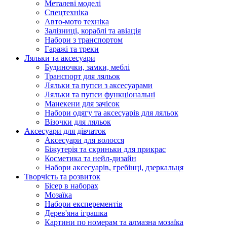
Металеві моделі
Спецтехніка
Авто-мото техніка
Залізниці, кораблі та авіація
Набори з транспортом
Гаражі та треки
Ляльки та аксесуари
Будиночки, замки, меблі
Транспорт для ляльок
Ляльки та пупси з аксесуарами
Ляльки та пупси функціональні
Манекени для зачісок
Набори одягу та аксесуарів для ляльок
Візочки для ляльок
Аксесуари для дівчаток
Аксесуари для волосся
Біжутерія та скриньки для прикрас
Косметика та нейл-дизайн
Набори аксесуарів, гребінці, дзеркальця
Творчість та розвиток
Бісер в наборах
Мозаїка
Набори експерементів
Дерев'яна іграшка
Картини по номерам та алмазна мозаїка