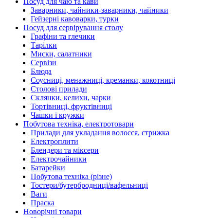
Посуд для чаю та кави
Заварники, чайники-заварники, чайники
Гейзерні кавоварки, турки
Посуд для сервірування столу
Графіни та глечики
Тарілки
Миски, салатники
Сервізи
Блюда
Соусниці, менажниці, креманки, кокотниці
Столові прилади
Склянки, келихи, чарки
Тортівниці, фруктівниці
Чашки і кружки
Побутова техніка, електротовари
Прилади для укладання волосся, стрижка
Електроплити
Блендери та міксери
Електрочайники
Батарейки
Побутова техніка (різне)
Тостери/бутербродниці/вафельниці
Ваги
Праска
Новорічні товари