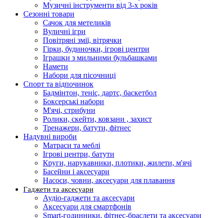
Музичні інструменти від 3-х років
Сезонні товари
Сачок для метеликів
Вуличні ігри
Повітряні змії, вітрячки
Гірки, будиночки, ігрові центри
Іграшки з мильними бульбашками
Намети
Набори для пісочниці
Спорт та відпочинок
Бадмінтон, теніс, дартс, баскетбол
Боксерські набори
М'ячі, стрибуни
Ролики, скейти, ковзани , захист
Тренажери, батути, фітнес
Надувні вироби
Матраси та меблі
Ігрові центри, батути
Круги, нарукавники, плотики, жилети, м'ячі
Басейни і аксесуари
Насоси, човни, аксесуари для плавання
Гаджети та аксесуари
Аудіо-гаджети та аксесуари
Аксесуари для смартфонів
Smart-годинники, фітнес-браслети та аксесуари