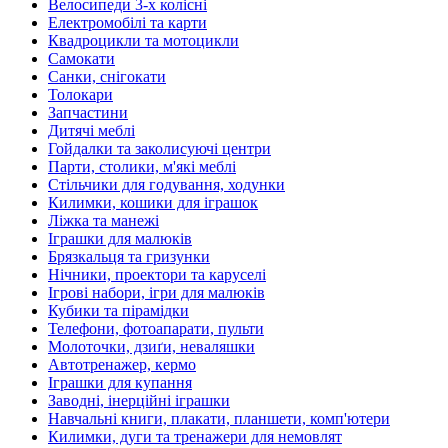
Велосипеди 3-х колісні
Електромобілі та карти
Квадроцикли та мотоцикли
Самокати
Санки, снігокати
Толокари
Запчастини
Дитячі меблі
Гойдалки та заколисуючі центри
Парти, столики, м'які меблі
Стільчики для годування, ходунки
Килимки, кошики для іграшок
Ліжка та манежі
Іграшки для малюків
Брязкальця та гризунки
Нічники, проектори та каруселі
Ігрові набори, ігри для малюків
Кубики та пірамідки
Телефони, фотоапарати, пульти
Молоточки, дзиґи, неваляшки
Автотренажер, кермо
Іграшки для купання
Заводні, інерційні іграшки
Навчальні книги, плакати, планшети, комп'ютери
Килимки, дуги та тренажери для немовлят