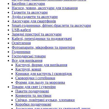
Басейни і аксесуари
Насоси, човни, аксесуари для плавання
Гаджети та аксесуари
Аудіо-гаджети та аксесуари
Аксесуари для смартфонів
Smart-годинники, фітнес-браслети та аксесуари
USB-кабелі
Зарядні пристрої та аксесуари
Кабелі, перехідники та подовжувачі
Освітлення
Фотоапарати, мікрофони та принтери
Годинники
Господарські товари
Все для випікання
Каструлі, форми для випікання
Каструлі, ковші
Кришки для каструль і сковорідок
Сковорідки і сотейники
Форми для льоду та морозива
Товари для свят і сувеніри
Пакети подарункові
Конверти та листівки
Свічки, повітряні кульки, хлопавки
Коробки подарункові
Аксесуари для карнавалу та святковий декор