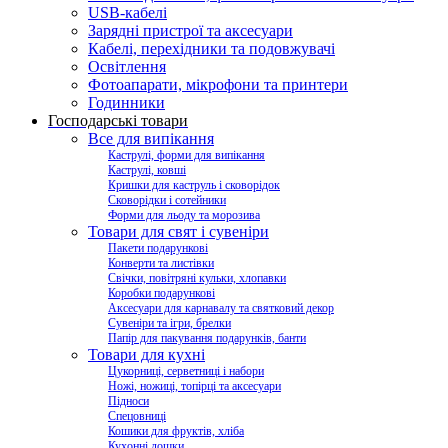
USB-кабелі
Зарядні пристрої та аксесуари
Кабелі, перехідники та подовжувачі
Освітлення
Фотоапарати, мікрофони та принтери
Годинники
Господарські товари
Все для випікання
Каструлі, форми для випікання
Каструлі, ковші
Кришки для каструль і сковорідок
Сковорідки і сотейники
Форми для льоду та морозива
Товари для свят і сувеніри
Пакети подарункові
Конверти та листівки
Свічки, повітряні кульки, хлопавки
Коробки подарункові
Аксесуари для карнавалу та святковий декор
Сувеніри та ігри, брелки
Папір для пакування подарунків, банти
Товари для кухні
Цукорниці, серветниці і набори
Ножі, ножиці, топірці та аксесуари
Підноси
Спецовниці
Кошики для фруктів, хліба
Кухонні дошки