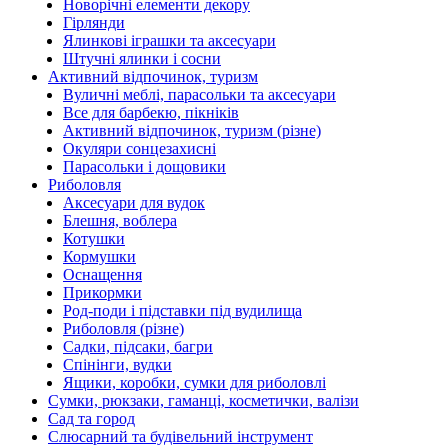
Новорічні елементи декору
Гірлянди
Ялинкові іграшки та аксесуари
Штучні ялинки і сосни
Активний відпочинок, туризм
Вуличні меблі, парасольки та аксесуари
Все для барбекю, пікніків
Активний відпочинок, туризм (різне)
Окуляри сонцезахисні
Парасольки і дощовики
Риболовля
Аксесуари для вудок
Блешня, воблера
Котушки
Кормушки
Оснащення
Прикормки
Род-поди і підставки під вудилища
Риболовля (різне)
Садки, підсаки, багри
Спінінги, вудки
Ящики, коробки, сумки для риболовлі
Сумки, рюкзаки, гаманці, косметички, валізи
Сад та город
Слюсарний та будівельний інструмент