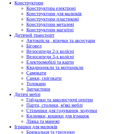
Конструктори
Конструктора електроні
Конструктори для малюків
Конструктори пластикові
Конструктори металеві
Конструктори магнітні
Дитячий транспорт
Автокрісла , візочки та аксесуари
Біговел
Велосипеди 2-х колісні
Велосипеди 3-х колісні
Електромобілі та карти
Квадроцикли та мотоцикли
Самокати
Санки, снігокати
Толокари
Запчастини
Дитячі меблі
Гойдалки та заколисуючі центри
Парти, столики, м'які меблі
Стільчики для годування, ходунки
Килимки, кошики для іграшок
Ліжка та манежі
Іграшки для малюків
Брязкальця та гризунки