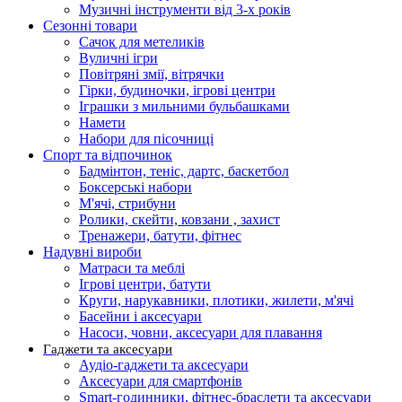
Музичні інструменти від 3-х років
Сезонні товари
Сачок для метеликів
Вуличні ігри
Повітряні змії, вітрячки
Гірки, будиночки, ігрові центри
Іграшки з мильними бульбашками
Намети
Набори для пісочниці
Спорт та відпочинок
Бадмінтон, теніс, дартс, баскетбол
Боксерські набори
М'ячі, стрибуни
Ролики, скейти, ковзани , захист
Тренажери, батути, фітнес
Надувні вироби
Матраси та меблі
Ігрові центри, батути
Круги, нарукавники, плотики, жилети, м'ячі
Басейни і аксесуари
Насоси, човни, аксесуари для плавання
Гаджети та аксесуари
Аудіо-гаджети та аксесуари
Аксесуари для смартфонів
Smart-годинники, фітнес-браслети та аксесуари