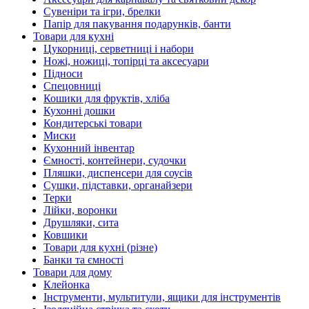
Сувеніри та ігри, брелки
Папір для пакування подарунків, банти
Товари для кухні
Цукорниці, серветниці і набори
Ножі, ножиці, топірці та аксесуари
Підноси
Спецовниці
Кошики для фруктів, хліба
Кухонні дошки
Кондитерські товари
Миски
Кухонний інвентар
Ємності, контейнери, судочки
Пляшки, диспенсери для соусів
Сушки, підставки, органайзери
Терки
Лійки, воронки
Друшляки, сита
Ковшики
Товари для кухні (різне)
Банки та ємності
Товари для дому
Клейонка
Інструменти, мультитули, ящики для інструментів