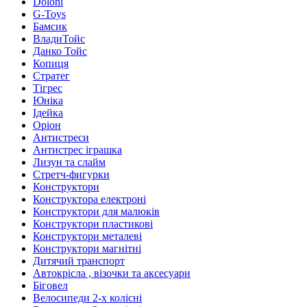
Doloni
G-Toys
Бамсик
ВладиТойс
Данко Тойс
Копиця
Стратег
Тігрес
Юніка
Ідейка
Оріон
Антистреси
Антистрес іграшка
Лизун та слайм
Стретч-фигурки
Конструктори
Конструктора електроні
Конструктори для малюків
Конструктори пластикові
Конструктори металеві
Конструктори магнітні
Дитячий транспорт
Автокрісла , візочки та аксесуари
Біговел
Велосипеди 2-х колісні