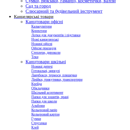
Сумки, рюкзаки, гаманці, косметички, валізи
Сад та город
Слюсарний та будівельний інструмент
Канцелярські товари
Канцтовари офісні
Калькулятори
Коректори
Лотки для документів і підставки
Ножі канцелярські
Ножиці офісні
Офісне приладдя
Степлери, дироколи
Теки
Канцтовари шкільні
Ножиці дитячі
Готовальні, циркулі
Ланчбокси, термоси, пляшечки
Лінійки, трикутники, транспортири
Крейда
Обкладинки
Шкільний асортимент
Папки для зошитів, праці
Папки для школи
Альбоми
Кольоровий папір
Кольоровий картон
Гумки
Стругачки
Клей