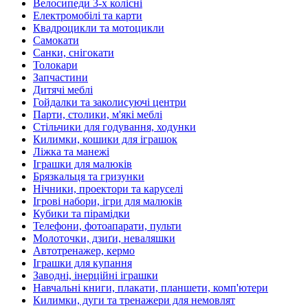
Велосипеди 3-х колісні
Електромобілі та карти
Квадроцикли та мотоцикли
Самокати
Санки, снігокати
Толокари
Запчастини
Дитячі меблі
Гойдалки та заколисуючі центри
Парти, столики, м'які меблі
Стільчики для годування, ходунки
Килимки, кошики для іграшок
Ліжка та манежі
Іграшки для малюків
Брязкальця та гризунки
Нічники, проектори та каруселі
Ігрові набори, ігри для малюків
Кубики та пірамідки
Телефони, фотоапарати, пульти
Молоточки, дзиґи, неваляшки
Автотренажер, кермо
Іграшки для купання
Заводні, інерційні іграшки
Навчальні книги, плакати, планшети, комп'ютери
Килимки, дуги та тренажери для немовлят