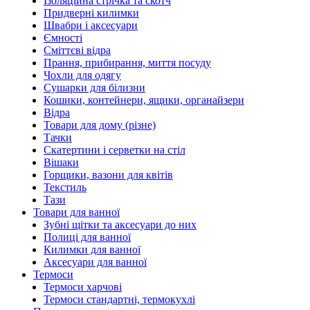
Ізоляційна стрічка та скотч
Придверні килимки
Швабри і аксесуари
Ємності
Сміттєві відра
Прання, прибирання, миття посуду
Чохли для одягу
Сушарки для білизни
Кошики, контейнери, ящики, органайзери
Відра
Товари для дому (різне)
Тачки
Скатертини і серветки на стіл
Вішаки
Горщики, вазони для квітів
Текстиль
Тази
Товари для ванної
Зубні щітки та аксесуари до них
Полиці для ванної
Килимки для ванної
Аксесуари для ванної
Термоси
Термоси харчові
Термоси стандартні, термокухлі