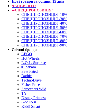
Нові товари за останнi 15 днiв
АКЦІЯ: ЛІТО
➥СПЕЦПРОПОЗИЦІЯ!
СПЕЦПРОПОЗИЦІЯ -10%
СПЕЦПРОПОЗИЦІЯ -30%
СПЕЦПРОПОЗИЦІЯ -40%
СПЕЦПРОПОЗИЦІЯ -50%
СПЕЦПРОПОЗИЦІЯ -60%
СПЕЦПРОПОЗИЦІЯ -70%
СПЕЦПРОПОЗИЦІЯ -80%
СПЕЦПРОПОЗИЦІЯ -90%
Світові бренди
LEGO
Hot Wheels
L.O.L. Surprise
#Sbabam
Paw Patrol
Barbie
TechnoDrive
Fisher-Price
Screechers Wild
TY
Disney Princess
GooJitZu
Kiddi Smart