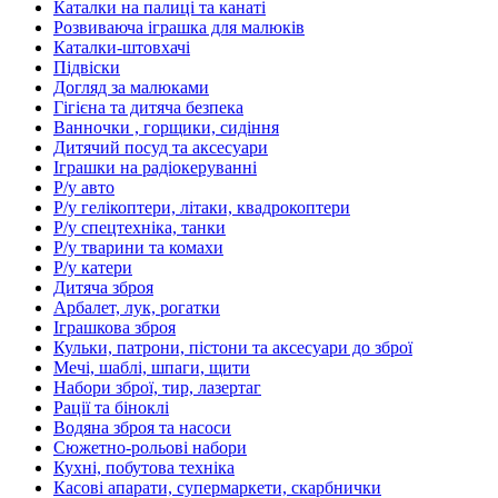
Каталки на палиці та канаті
Розвиваюча іграшка для малюків
Каталки-штовхачі
Підвіски
Догляд за малюками
Гігієна та дитяча безпека
Ванночки , горщики, сидіння
Дитячий посуд та аксесуари
Іграшки на радіокеруванні
Р/у авто
Р/у гелікоптери, літаки, квадрокоптери
Р/у спецтехніка, танки
Р/у тварини та комахи
Р/у катери
Дитяча зброя
Арбалет, лук, рогатки
Іграшкова зброя
Кульки, патрони, пістони та аксесуари до зброї
Мечі, шаблі, шпаги, щити
Набори зброї, тир, лазертаг
Рації та біноклі
Водяна зброя та насоси
Сюжетно-рольові набори
Кухні, побутова техніка
Касові апарати, супермаркети, скарбнички