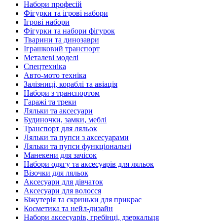
Набори професій
Фігурки та ігрові набори
Ігрові набори
Фігурки та набори фігурок
Тварини та динозаври
Іграшковий транспорт
Металеві моделі
Спецтехніка
Авто-мото техніка
Залізниці, кораблі та авіація
Набори з транспортом
Гаражі та треки
Ляльки та аксесуари
Будиночки, замки, меблі
Транспорт для ляльок
Ляльки та пупси з аксесуарами
Ляльки та пупси функціональні
Манекени для зачісок
Набори одягу та аксесуарів для ляльок
Візочки для ляльок
Аксесуари для дівчаток
Аксесуари для волосся
Біжутерія та скриньки для прикрас
Косметика та нейл-дизайн
Набори аксесуарів, гребінці, дзеркальця