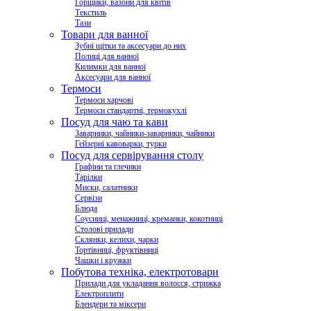
Горщики, вазони для квітів
Текстиль
Тази
Товари для ванної
Зубні щітки та аксесуари до них
Полиці для ванної
Килимки для ванної
Аксесуари для ванної
Термоси
Термоси харчові
Термоси стандартні, термокухлі
Посуд для чаю та кави
Заварники, чайники-заварники, чайники
Гейзерні кавоварки, турки
Посуд для сервірування столу
Графіни та глечики
Тарілки
Миски, салатники
Сервізи
Блюда
Соусниці, менажниці, креманки, кокотниці
Столові прилади
Склянки, келихи, чарки
Тортівниці, фруктівниці
Чашки і кружки
Побутова техніка, електротовари
Прилади для укладання волосся, стрижка
Електроплити
Блендери та міксери