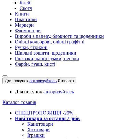
Клей
Скотч
Книги
Пластилін
Маркери
Фломастери
Вироби з паперу, блокноти та щоденники
Олівці кольорові, олівці графітні
Ручки, стрижні
Шкільні зошити, щоденники
Рюкзаки, ранці сумки, пенали
Фарби, гуаш, кисті
Для покупок
авторизуйтесь
0
товарів
Для покупок
авторизуйтесь
Каталог товарів
СПЕЦПРОПОЗИЦІЯ -20%
Нові товари за останнi 7 днiв
Канцтовари
Хозтовари
Іграшки