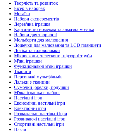
Творчість та розвиток
Бісер в наборах
Мозаїка
Набори експерементів
Дерев'яна іграшка
Картини по номерам та алмазна мозаїка
Набори для творчості
Мольберти для малювання
Дощечки для малювання та LCD планшети
Логіка та головоломки
Мікроскопи, телескопи, підзорні труби
М'які іграшки
Функціональні м'які іграшки
Тварини
Персонажі мультфільмів
Ляльки з тканини
Сумочки ,брелки, подушки
М'яка іграшка в наборі
Настільні ігри
Економічні настільні ігри
Електронні ігри
Розважальні настільні ігри
Розвиваючі настільні ігри
Спортивні настільні ігри
Пазли