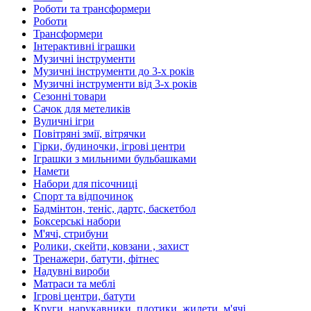
Роботи та трансформери
Роботи
Трансформери
Інтерактивні іграшки
Музичні інструменти
Музичні інструменти до 3-х років
Музичні інструменти від 3-х років
Сезонні товари
Сачок для метеликів
Вуличні ігри
Повітряні змії, вітрячки
Гірки, будиночки, ігрові центри
Іграшки з мильними бульбашками
Намети
Набори для пісочниці
Спорт та відпочинок
Бадмінтон, теніс, дартс, баскетбол
Боксерські набори
М'ячі, стрибуни
Ролики, скейти, ковзани , захист
Тренажери, батути, фітнес
Надувні вироби
Матраси та меблі
Ігрові центри, батути
Круги, нарукавники, плотики, жилети, м'ячі