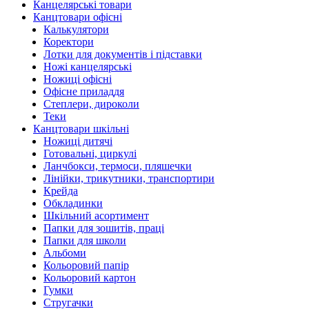
Канцелярські товари
Канцтовари офісні
Калькулятори
Коректори
Лотки для документів і підставки
Ножі канцелярські
Ножиці офісні
Офісне приладдя
Степлери, дироколи
Теки
Канцтовари шкільні
Ножиці дитячі
Готовальні, циркулі
Ланчбокси, термоси, пляшечки
Лінійки, трикутники, транспортири
Крейда
Обкладинки
Шкільний асортимент
Папки для зошитів, праці
Папки для школи
Альбоми
Кольоровий папір
Кольоровий картон
Гумки
Стругачки