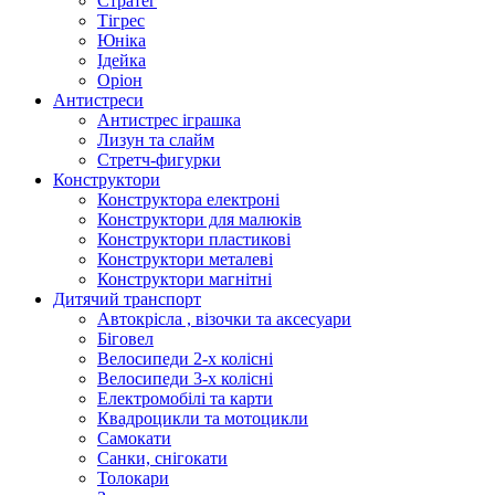
Стратег
Тігрес
Юніка
Ідейка
Оріон
Антистреси
Антистрес іграшка
Лизун та слайм
Стретч-фигурки
Конструктори
Конструктора електроні
Конструктори для малюків
Конструктори пластикові
Конструктори металеві
Конструктори магнітні
Дитячий транспорт
Автокрісла , візочки та аксесуари
Біговел
Велосипеди 2-х колісні
Велосипеди 3-х колісні
Електромобілі та карти
Квадроцикли та мотоцикли
Самокати
Санки, снігокати
Толокари