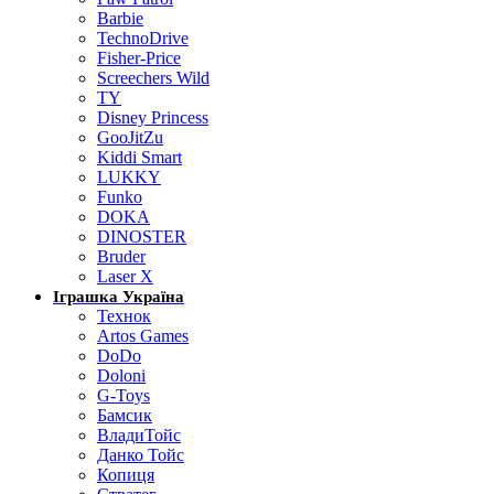
Barbie
TechnoDrive
Fisher-Price
Screechers Wild
TY
Disney Princess
GooJitZu
Kiddi Smart
LUKKY
Funko
DOKA
DINOSTER
Bruder
Laser X
Іграшка Україна
Технок
Artos Games
DoDo
Doloni
G-Toys
Бамсик
ВладиТойс
Данко Тойс
Копиця