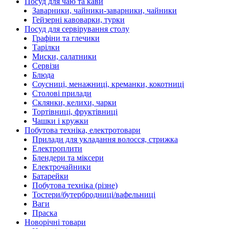
Посуд для чаю та кави
Заварники, чайники-заварники, чайники
Гейзерні кавоварки, турки
Посуд для сервірування столу
Графіни та глечики
Тарілки
Миски, салатники
Сервізи
Блюда
Соусниці, менажниці, креманки, кокотниці
Столові прилади
Склянки, келихи, чарки
Тортівниці, фруктівниці
Чашки і кружки
Побутова техніка, електротовари
Прилади для укладання волосся, стрижка
Електроплити
Блендери та міксери
Електрочайники
Батарейки
Побутова техніка (різне)
Тостери/бутербродниці/вафельниці
Ваги
Праска
Новорічні товари