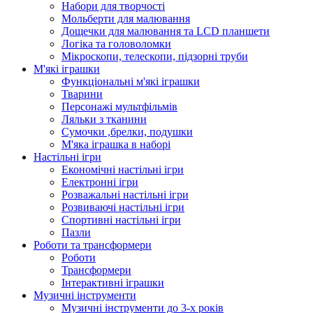
Набори для творчості
Мольберти для малювання
Дощечки для малювання та LCD планшети
Логіка та головоломки
Мікроскопи, телескопи, підзорні труби
М'які іграшки
Функціональні м'які іграшки
Тварини
Персонажі мультфільмів
Ляльки з тканини
Сумочки ,брелки, подушки
М'яка іграшка в наборі
Настільні ігри
Економічні настільні ігри
Електронні ігри
Розважальні настільні ігри
Розвиваючі настільні ігри
Спортивні настільні ігри
Пазли
Роботи та трансформери
Роботи
Трансформери
Інтерактивні іграшки
Музичні інструменти
Музичні інструменти до 3-х років