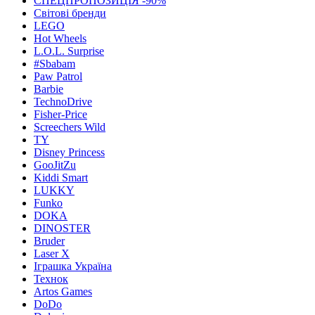
СПЕЦПРОПОЗИЦІЯ -90%
Світові бренди
LEGO
Hot Wheels
L.O.L. Surprise
#Sbabam
Paw Patrol
Barbie
TechnoDrive
Fisher-Price
Screechers Wild
TY
Disney Princess
GooJitZu
Kiddi Smart
LUKKY
Funko
DOKA
DINOSTER
Bruder
Laser X
Іграшка Україна
Технок
Artos Games
DoDo