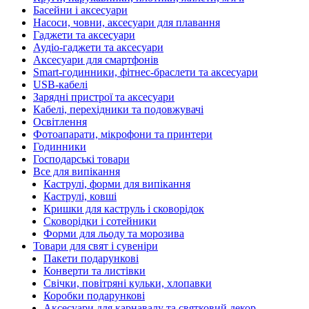
Басейни і аксесуари
Насоси, човни, аксесуари для плавання
Гаджети та аксесуари
Аудіо-гаджети та аксесуари
Аксесуари для смартфонів
Smart-годинники, фітнес-браслети та аксесуари
USB-кабелі
Зарядні пристрої та аксесуари
Кабелі, перехідники та подовжувачі
Освітлення
Фотоапарати, мікрофони та принтери
Годинники
Господарські товари
Все для випікання
Каструлі, форми для випікання
Каструлі, ковші
Кришки для каструль і сковорідок
Сковорідки і сотейники
Форми для льоду та морозива
Товари для свят і сувеніри
Пакети подарункові
Конверти та листівки
Свічки, повітряні кульки, хлопавки
Коробки подарункові
Аксесуари для карнавалу та святковий декор