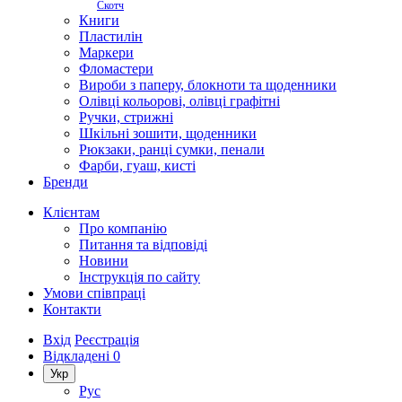
Скотч
Книги
Пластилін
Маркери
Фломастери
Вироби з паперу, блокноти та щоденники
Олівці кольорові, олівці графітні
Ручки, стрижні
Шкільні зошити, щоденники
Рюкзаки, ранці сумки, пенали
Фарби, гуаш, кисті
Бренди
Клієнтам
Про компанію
Питання та відповіді
Новини
Інструкція по сайту
Умови співпраці
Контакти
Вхід
Реєстрація
Відкладені
0
Укр
Рус