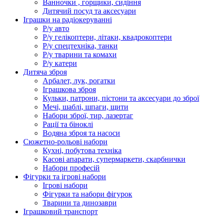
Ванночки , горщики, сидіння
Дитячий посуд та аксесуари
Іграшки на радіокеруванні
Р/у авто
Р/у гелікоптери, літаки, квадрокоптери
Р/у спецтехніка, танки
Р/у тварини та комахи
Р/у катери
Дитяча зброя
Арбалет, лук, рогатки
Іграшкова зброя
Кульки, патрони, пістони та аксесуари до зброї
Мечі, шаблі, шпаги, щити
Набори зброї, тир, лазертаг
Рації та біноклі
Водяна зброя та насоси
Сюжетно-рольові набори
Кухні, побутова техніка
Касові апарати, супермаркети, скарбнички
Набори професій
Фігурки та ігрові набори
Ігрові набори
Фігурки та набори фігурок
Тварини та динозаври
Іграшковий транспорт