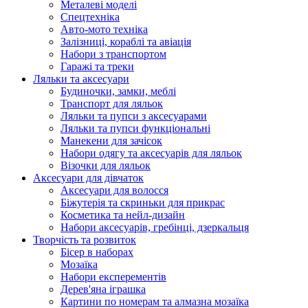
Металеві моделі
Спецтехніка
Авто-мото техніка
Залізниці, кораблі та авіація
Набори з транспортом
Гаражі та треки
Ляльки та аксесуари
Будиночки, замки, меблі
Транспорт для ляльок
Ляльки та пупси з аксесуарами
Ляльки та пупси функціональні
Манекени для зачісок
Набори одягу та аксесуарів для ляльок
Візочки для ляльок
Аксесуари для дівчаток
Аксесуари для волосся
Біжутерія та скриньки для прикрас
Косметика та нейл-дизайн
Набори аксесуарів, гребінці, дзеркальця
Творчість та розвиток
Бісер в наборах
Мозаїка
Набори експерементів
Дерев'яна іграшка
Картини по номерам та алмазна мозаїка