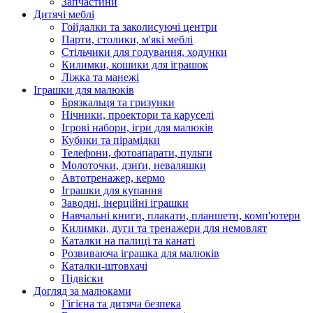
Запчастини
Дитячі меблі
Гойдалки та заколисуючі центри
Парти, столики, м'які меблі
Стільчики для годування, ходунки
Килимки, кошики для іграшок
Ліжка та манежі
Іграшки для малюків
Брязкальця та гризунки
Нічники, проектори та каруселі
Ігрові набори, ігри для малюків
Кубики та пірамідки
Телефони, фотоапарати, пульти
Молоточки, дзиґи, неваляшки
Автотренажер, кермо
Іграшки для купання
Заводні, інерційні іграшки
Навчальні книги, плакати, планшети, комп'ютери
Килимки, дуги та тренажери для немовлят
Каталки на палиці та канаті
Розвиваюча іграшка для малюків
Каталки-штовхачі
Підвіски
Догляд за малюками
Гігієна та дитяча безпека