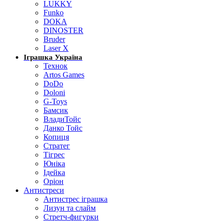
LUKKY
Funko
DOKA
DINOSTER
Bruder
Laser X
Іграшка Україна
Технок
Artos Games
DoDo
Doloni
G-Toys
Бамсик
ВладиТойс
Данко Тойс
Копиця
Стратег
Тігрес
Юніка
Ідейка
Оріон
Антистреси
Антистрес іграшка
Лизун та слайм
Стретч-фигурки