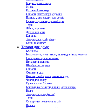
Кондитерські товари
Миски
Кухонний інвентар
Ємності, контейнери, судочки
Пляшки, диспенсери для соусів
Сушки, підставки, органайзери
Терки
Лійки, воронки
Друшляки, сита
Ковшики
Товари для кухні (різне)
Банки та ємності
Товари для дому
Клейонка
Інструменти, мультитули, ящики для інструментів
Ізоляційна стрічка та скотч
Придверні килимки
Швабри і аксесуари
Ємності
Сміттєві відра
Прання, прибирання, миття посуду
Чохли для одягу
Сушарки для білизни
Кошики, контейнери, ящики, органайзери
Відра
Товари для дому (різне)
Тачки
Скатертини і серветки на стіл
Вішаки