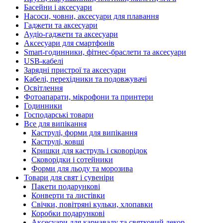
Басейни і аксесуари
Насоси, човни, аксесуари для плавання
Гаджети та аксесуари
Аудіо-гаджети та аксесуари
Аксесуари для смартфонів
Smart-годинники, фітнес-браслети та аксесуари
USB-кабелі
Зарядні пристрої та аксесуари
Кабелі, перехідники та подовжувачі
Освітлення
Фотоапарати, мікрофони та принтери
Годинники
Господарські товари
Все для випікання
Каструлі, форми для випікання
Каструлі, ковші
Кришки для каструль і сковорідок
Сковорідки і сотейники
Форми для льоду та морозива
Товари для свят і сувеніри
Пакети подарункові
Конверти та листівки
Свічки, повітряні кульки, хлопавки
Коробки подарункові
Аксесуари для карнавалу та святковий декор