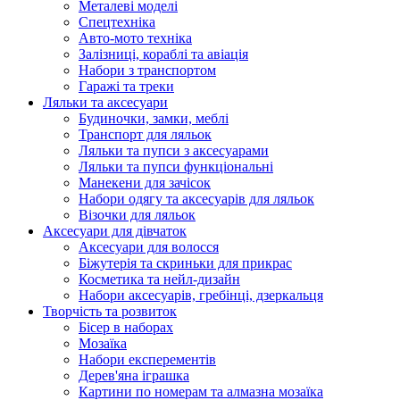
Металеві моделі
Спецтехніка
Авто-мото техніка
Залізниці, кораблі та авіація
Набори з транспортом
Гаражі та треки
Ляльки та аксесуари
Будиночки, замки, меблі
Транспорт для ляльок
Ляльки та пупси з аксесуарами
Ляльки та пупси функціональні
Манекени для зачісок
Набори одягу та аксесуарів для ляльок
Візочки для ляльок
Аксесуари для дівчаток
Аксесуари для волосся
Біжутерія та скриньки для прикрас
Косметика та нейл-дизайн
Набори аксесуарів, гребінці, дзеркальця
Творчість та розвиток
Бісер в наборах
Мозаїка
Набори експерементів
Дерев'яна іграшка
Картини по номерам та алмазна мозаїка