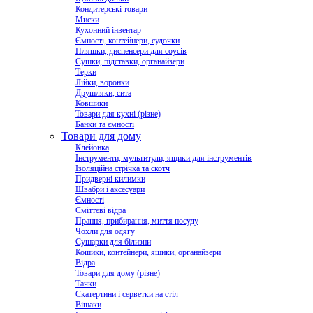
Кондитерські товари
Миски
Кухонний інвентар
Ємності, контейнери, судочки
Пляшки, диспенсери для соусів
Сушки, підставки, органайзери
Терки
Лійки, воронки
Друшляки, сита
Ковшики
Товари для кухні (різне)
Банки та ємності
Товари для дому
Клейонка
Інструменти, мультитули, ящики для інструментів
Ізоляційна стрічка та скотч
Придверні килимки
Швабри і аксесуари
Ємності
Сміттєві відра
Прання, прибирання, миття посуду
Чохли для одягу
Сушарки для білизни
Кошики, контейнери, ящики, органайзери
Відра
Товари для дому (різне)
Тачки
Скатертини і серветки на стіл
Вішаки