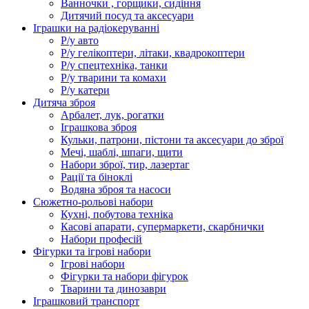
Ванночки , горщики, сидіння
Дитячий посуд та аксесуари
Іграшки на радіокеруванні
Р/у авто
Р/у гелікоптери, літаки, квадрокоптери
Р/у спецтехніка, танки
Р/у тварини та комахи
Р/у катери
Дитяча зброя
Арбалет, лук, рогатки
Іграшкова зброя
Кульки, патрони, пістони та аксесуари до зброї
Мечі, шаблі, шпаги, щити
Набори зброї, тир, лазертаг
Рації та біноклі
Водяна зброя та насоси
Сюжетно-рольові набори
Кухні, побутова техніка
Касові апарати, супермаркети, скарбнички
Набори професій
Фігурки та ігрові набори
Ігрові набори
Фігурки та набори фігурок
Тварини та динозаври
Іграшковий транспорт