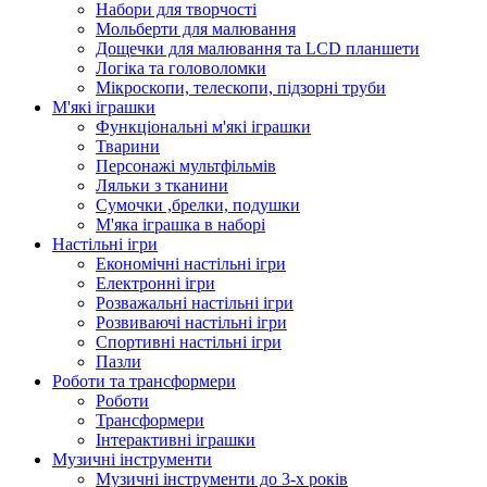
Набори для творчості
Мольберти для малювання
Дощечки для малювання та LCD планшети
Логіка та головоломки
Мікроскопи, телескопи, підзорні труби
М'які іграшки
Функціональні м'які іграшки
Тварини
Персонажі мультфільмів
Ляльки з тканини
Сумочки ,брелки, подушки
М'яка іграшка в наборі
Настільні ігри
Економічні настільні ігри
Електронні ігри
Розважальні настільні ігри
Розвиваючі настільні ігри
Спортивні настільні ігри
Пазли
Роботи та трансформери
Роботи
Трансформери
Інтерактивні іграшки
Музичні інструменти
Музичні інструменти до 3-х років