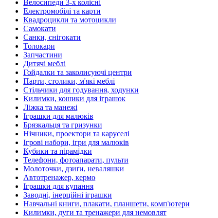
Велосипеди 3-х колісні
Електромобілі та карти
Квадроцикли та мотоцикли
Самокати
Санки, снігокати
Толокари
Запчастини
Дитячі меблі
Гойдалки та заколисуючі центри
Парти, столики, м'які меблі
Стільчики для годування, ходунки
Килимки, кошики для іграшок
Ліжка та манежі
Іграшки для малюків
Брязкальця та гризунки
Нічники, проектори та каруселі
Ігрові набори, ігри для малюків
Кубики та пірамідки
Телефони, фотоапарати, пульти
Молоточки, дзиґи, неваляшки
Автотренажер, кермо
Іграшки для купання
Заводні, інерційні іграшки
Навчальні книги, плакати, планшети, комп'ютери
Килимки, дуги та тренажери для немовлят