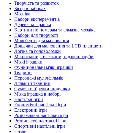
Творчість та розвиток
Бісер в наборах
Мозаїка
Набори експерементів
Дерев'яна іграшка
Картини по номерам та алмазна мозаїка
Набори для творчості
Мольберти для малювання
Дощечки для малювання та LCD планшети
Логіка та головоломки
Мікроскопи, телескопи, підзорні труби
М'які іграшки
Функціональні м'які іграшки
Тварини
Персонажі мультфільмів
Ляльки з тканини
Сумочки ,брелки, подушки
М'яка іграшка в наборі
Настільні ігри
Економічні настільні ігри
Електронні ігри
Розважальні настільні ігри
Розвиваючі настільні ігри
Спортивні настільні ігри
Пазли