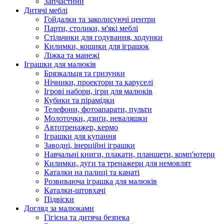
Запчастини
Дитячі меблі
Гойдалки та заколисуючі центри
Парти, столики, м'які меблі
Стільчики для годування, ходунки
Килимки, кошики для іграшок
Ліжка та манежі
Іграшки для малюків
Брязкальця та гризунки
Нічники, проектори та каруселі
Ігрові набори, ігри для малюків
Кубики та пірамідки
Телефони, фотоапарати, пульти
Молоточки, дзиґи, неваляшки
Автотренажер, кермо
Іграшки для купання
Заводні, інерційні іграшки
Навчальні книги, плакати, планшети, комп'ютери
Килимки, дуги та тренажери для немовлят
Каталки на палиці та канаті
Розвиваюча іграшка для малюків
Каталки-штовхачі
Підвіски
Догляд за малюками
Гігієна та дитяча безпека