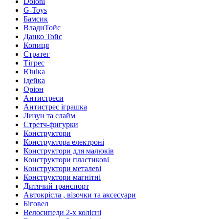
Doloni
G-Toys
Бамсик
ВладиТойс
Данко Тойс
Копиця
Стратег
Тігрес
Юніка
Ідейка
Оріон
Антистреси
Антистрес іграшка
Лизун та слайм
Стретч-фигурки
Конструктори
Конструктора електроні
Конструктори для малюків
Конструктори пластикові
Конструктори металеві
Конструктори магнітні
Дитячий транспорт
Автокрісла , візочки та аксесуари
Біговел
Велосипеди 2-х колісні