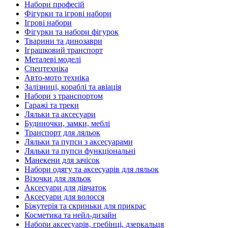
Набори професій
Фігурки та ігрові набори
Ігрові набори
Фігурки та набори фігурок
Тварини та динозаври
Іграшковий транспорт
Металеві моделі
Спецтехніка
Авто-мото техніка
Залізниці, кораблі та авіація
Набори з транспортом
Гаражі та треки
Ляльки та аксесуари
Будиночки, замки, меблі
Транспорт для ляльок
Ляльки та пупси з аксесуарами
Ляльки та пупси функціональні
Манекени для зачісок
Набори одягу та аксесуарів для ляльок
Візочки для ляльок
Аксесуари для дівчаток
Аксесуари для волосся
Біжутерія та скриньки для прикрас
Косметика та нейл-дизайн
Набори аксесуарів, гребінці, дзеркальця