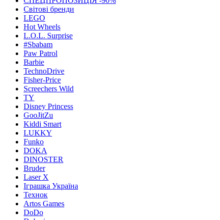
СПЕЦПРОПОЗИЦІЯ -90%
Світові бренди
LEGO
Hot Wheels
L.O.L. Surprise
#Sbabam
Paw Patrol
Barbie
TechnoDrive
Fisher-Price
Screechers Wild
TY
Disney Princess
GooJitZu
Kiddi Smart
LUKKY
Funko
DOKA
DINOSTER
Bruder
Laser X
Іграшка Україна
Технок
Artos Games
DoDo