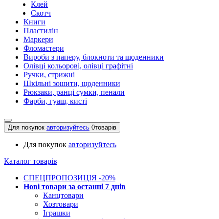
Клей
Скотч
Книги
Пластилін
Маркери
Фломастери
Вироби з паперу, блокноти та щоденники
Олівці кольорові, олівці графітні
Ручки, стрижні
Шкільні зошити, щоденники
Рюкзаки, ранці сумки, пенали
Фарби, гуаш, кисті
Для покупок
авторизуйтесь
0
товарів
Для покупок
авторизуйтесь
Каталог товарів
СПЕЦПРОПОЗИЦІЯ -20%
Нові товари за останнi 7 днiв
Канцтовари
Хозтовари
Іграшки