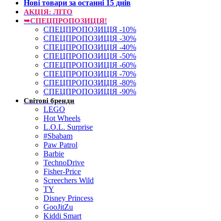
Нові товари за останнi 15 днiв
АКЦІЯ: ЛІТО
➥СПЕЦПРОПОЗИЦІЯ!
СПЕЦПРОПОЗИЦІЯ -10%
СПЕЦПРОПОЗИЦІЯ -30%
СПЕЦПРОПОЗИЦІЯ -40%
СПЕЦПРОПОЗИЦІЯ -50%
СПЕЦПРОПОЗИЦІЯ -60%
СПЕЦПРОПОЗИЦІЯ -70%
СПЕЦПРОПОЗИЦІЯ -80%
СПЕЦПРОПОЗИЦІЯ -90%
Світові бренди
LEGO
Hot Wheels
L.O.L. Surprise
#Sbabam
Paw Patrol
Barbie
TechnoDrive
Fisher-Price
Screechers Wild
TY
Disney Princess
GooJitZu
Kiddi Smart