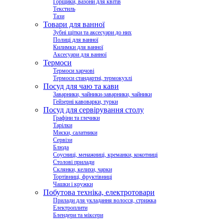
Горщики, вазони для квітів
Текстиль
Тази
Товари для ванної
Зубні щітки та аксесуари до них
Полиці для ванної
Килимки для ванної
Аксесуари для ванної
Термоси
Термоси харчові
Термоси стандартні, термокухлі
Посуд для чаю та кави
Заварники, чайники-заварники, чайники
Гейзерні кавоварки, турки
Посуд для сервірування столу
Графіни та глечики
Тарілки
Миски, салатники
Сервізи
Блюда
Соусниці, менажниці, креманки, кокотниці
Столові прилади
Склянки, келихи, чарки
Тортівниці, фруктівниці
Чашки і кружки
Побутова техніка, електротовари
Прилади для укладання волосся, стрижка
Електроплити
Блендери та міксери