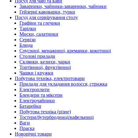
Посуд для чаю та кави
Заварники, чайники-заварники, чайники
Гейзерні кавоварки, турки
Посуд для сервірування столу
Графіни та глечики
Тарілки
Миски, салатники
Сервізи
Блюда
Соусниці, менажниці, креманки, кокотниці
Столові прилади
Склянки, келихи, чарки
Тортівниці, фруктівниці
Чашки і кружки
Побутова техніка, електротовари
Прилади для укладання волосся, стрижка
Електроплити
Блендери та міксери
Електрочайники
Батарейки
Побутова техніка (різне)
Тостери/бутербродниці/вафельниці
Ваги
Праска
Новорічні товари