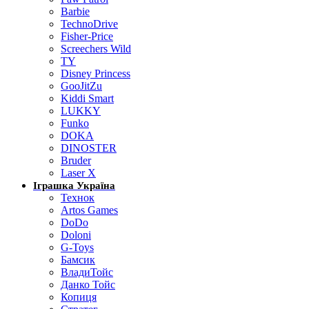
Barbie
TechnoDrive
Fisher-Price
Screechers Wild
TY
Disney Princess
GooJitZu
Kiddi Smart
LUKKY
Funko
DOKA
DINOSTER
Bruder
Laser X
Іграшка Україна
Технок
Artos Games
DoDo
Doloni
G-Toys
Бамсик
ВладиТойс
Данко Тойс
Копиця