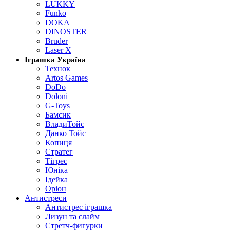
LUKKY
Funko
DOKA
DINOSTER
Bruder
Laser X
Іграшка Україна
Технок
Artos Games
DoDo
Doloni
G-Toys
Бамсик
ВладиТойс
Данко Тойс
Копиця
Стратег
Тігрес
Юніка
Ідейка
Оріон
Антистреси
Антистрес іграшка
Лизун та слайм
Стретч-фигурки