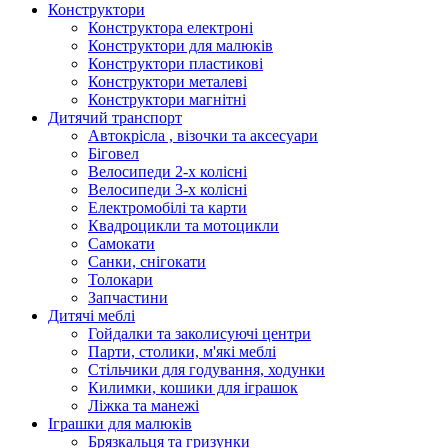
Конструктори
Конструктора електроні
Конструктори для малюків
Конструктори пластикові
Конструктори металеві
Конструктори магнітні
Дитячий транспорт
Автокрісла , візочки та аксесуари
Біговел
Велосипеди 2-х колісні
Велосипеди 3-х колісні
Електромобілі та карти
Квадроцикли та мотоцикли
Самокати
Санки, снігокати
Толокари
Запчастини
Дитячі меблі
Гойдалки та заколисуючі центри
Парти, столики, м'які меблі
Стільчики для годування, ходунки
Килимки, кошики для іграшок
Ліжка та манежі
Іграшки для малюків
Брязкальця та гризунки