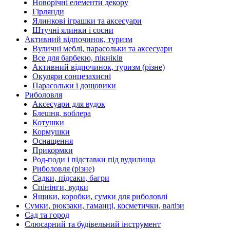
Новорічні елементи декору
Гірлянди
Ялинкові іграшки та аксесуари
Штучні ялинки і сосни
Активний відпочинок, туризм
Вуличні меблі, парасольки та аксесуари
Все для барбекю, пікніків
Активний відпочинок, туризм (різне)
Окуляри сонцезахисні
Парасольки і дощовики
Риболовля
Аксесуари для вудок
Блешня, воблера
Котушки
Кормушки
Оснащення
Прикормки
Род-поди і підставки під вудилища
Риболовля (різне)
Садки, підсаки, багри
Спінінги, вудки
Ящики, коробки, сумки для риболовлі
Сумки, рюкзаки, гаманці, косметички, валізи
Сад та город
Слюсарний та будівельний інструмент