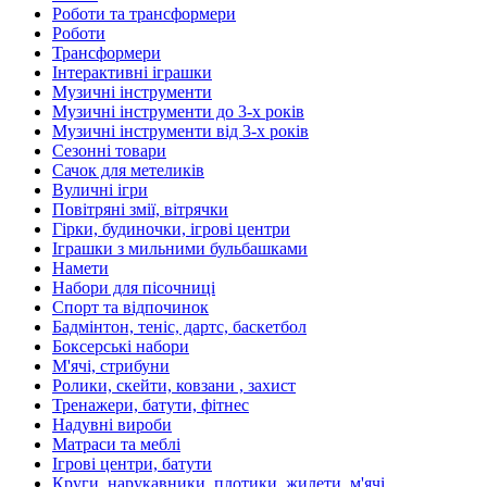
Роботи та трансформери
Роботи
Трансформери
Інтерактивні іграшки
Музичні інструменти
Музичні інструменти до 3-х років
Музичні інструменти від 3-х років
Сезонні товари
Сачок для метеликів
Вуличні ігри
Повітряні змії, вітрячки
Гірки, будиночки, ігрові центри
Іграшки з мильними бульбашками
Намети
Набори для пісочниці
Спорт та відпочинок
Бадмінтон, теніс, дартс, баскетбол
Боксерські набори
М'ячі, стрибуни
Ролики, скейти, ковзани , захист
Тренажери, батути, фітнес
Надувні вироби
Матраси та меблі
Ігрові центри, батути
Круги, нарукавники, плотики, жилети, м'ячі