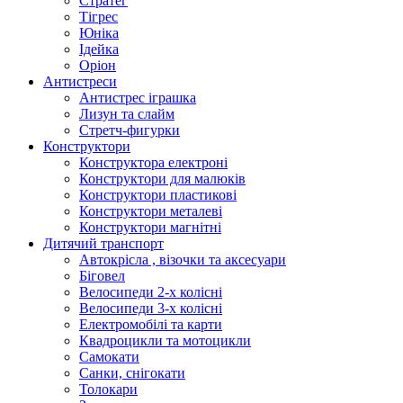
Стратег
Тігрес
Юніка
Ідейка
Оріон
Антистреси
Антистрес іграшка
Лизун та слайм
Стретч-фигурки
Конструктори
Конструктора електроні
Конструктори для малюків
Конструктори пластикові
Конструктори металеві
Конструктори магнітні
Дитячий транспорт
Автокрісла , візочки та аксесуари
Біговел
Велосипеди 2-х колісні
Велосипеди 3-х колісні
Електромобілі та карти
Квадроцикли та мотоцикли
Самокати
Санки, снігокати
Толокари