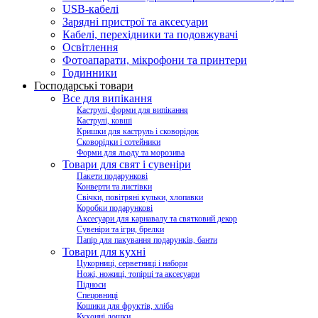
USB-кабелі
Зарядні пристрої та аксесуари
Кабелі, перехідники та подовжувачі
Освітлення
Фотоапарати, мікрофони та принтери
Годинники
Господарські товари
Все для випікання
Каструлі, форми для випікання
Каструлі, ковші
Кришки для каструль і сковорідок
Сковорідки і сотейники
Форми для льоду та морозива
Товари для свят і сувеніри
Пакети подарункові
Конверти та листівки
Свічки, повітряні кульки, хлопавки
Коробки подарункові
Аксесуари для карнавалу та святковий декор
Сувеніри та ігри, брелки
Папір для пакування подарунків, банти
Товари для кухні
Цукорниці, серветниці і набори
Ножі, ножиці, топірці та аксесуари
Підноси
Спецовниці
Кошики для фруктів, хліба
Кухонні дошки