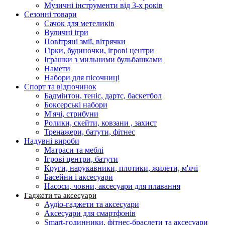
Музичні інструменти від 3-х років
Сезонні товари
Сачок для метеликів
Вуличні ігри
Повітряні змії, вітрячки
Гірки, будиночки, ігрові центри
Іграшки з мильними бульбашками
Намети
Набори для пісочниці
Спорт та відпочинок
Бадмінтон, теніс, дартс, баскетбол
Боксерські набори
М'ячі, стрибуни
Ролики, скейти, ковзани , захист
Тренажери, батути, фітнес
Надувні вироби
Матраси та меблі
Ігрові центри, батути
Круги, нарукавники, плотики, жилети, м'ячі
Басейни і аксесуари
Насоси, човни, аксесуари для плавання
Гаджети та аксесуари
Аудіо-гаджети та аксесуари
Аксесуари для смартфонів
Smart-годинники, фітнес-браслети та аксесуари