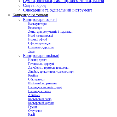
Сумки, рюкзаки, гаманці, косметички, валізи
Сад та город
Слюсарний та будівельний інструмент
Канцелярські товари
Канцтовари офісні
Калькулятори
Коректори
Лотки для документів і підставки
Ножі канцелярські
Ножиці офісні
Офісне приладдя
Степлери, дироколи
Теки
Канцтовари шкільні
Ножиці дитячі
Готовальні, циркулі
Ланчбокси, термоси, пляшечки
Лінійки, трикутники, транспортири
Крейда
Обкладинки
Шкільний асортимент
Папки для зошитів, праці
Папки для школи
Альбоми
Кольоровий папір
Кольоровий картон
Гумки
Стругачки
Клей