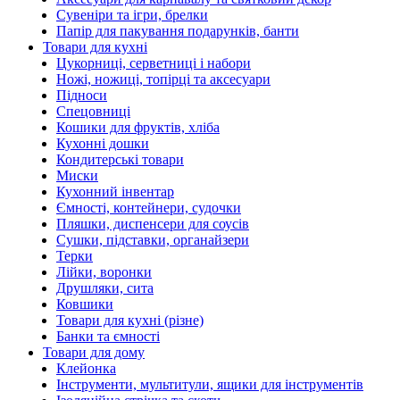
Сувеніри та ігри, брелки
Папір для пакування подарунків, банти
Товари для кухні
Цукорниці, серветниці і набори
Ножі, ножиці, топірці та аксесуари
Підноси
Спецовниці
Кошики для фруктів, хліба
Кухонні дошки
Кондитерські товари
Миски
Кухонний інвентар
Ємності, контейнери, судочки
Пляшки, диспенсери для соусів
Сушки, підставки, органайзери
Терки
Лійки, воронки
Друшляки, сита
Ковшики
Товари для кухні (різне)
Банки та ємності
Товари для дому
Клейонка
Інструменти, мультитули, ящики для інструментів