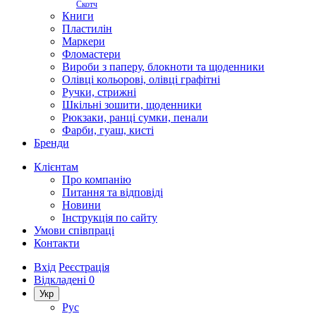
Скотч
Книги
Пластилін
Маркери
Фломастери
Вироби з паперу, блокноти та щоденники
Олівці кольорові, олівці графітні
Ручки, стрижні
Шкільні зошити, щоденники
Рюкзаки, ранці сумки, пенали
Фарби, гуаш, кисті
Бренди
Клієнтам
Про компанію
Питання та відповіді
Новини
Інструкція по сайту
Умови співпраці
Контакти
Вхід
Реєстрація
Відкладені
0
Укр
Рус