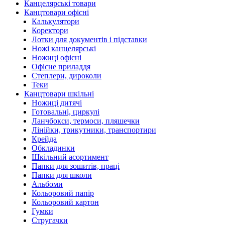
Канцелярські товари
Канцтовари офісні
Калькулятори
Коректори
Лотки для документів і підставки
Ножі канцелярські
Ножиці офісні
Офісне приладдя
Степлери, дироколи
Теки
Канцтовари шкільні
Ножиці дитячі
Готовальні, циркулі
Ланчбокси, термоси, пляшечки
Лінійки, трикутники, транспортири
Крейда
Обкладинки
Шкільний асортимент
Папки для зошитів, праці
Папки для школи
Альбоми
Кольоровий папір
Кольоровий картон
Гумки
Стругачки