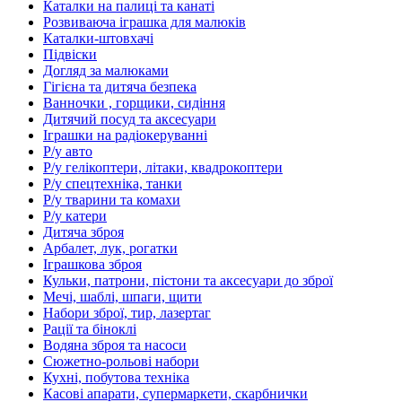
Каталки на палиці та канаті
Розвиваюча іграшка для малюків
Каталки-штовхачі
Підвіски
Догляд за малюками
Гігієна та дитяча безпека
Ванночки , горщики, сидіння
Дитячий посуд та аксесуари
Іграшки на радіокеруванні
Р/у авто
Р/у гелікоптери, літаки, квадрокоптери
Р/у спецтехніка, танки
Р/у тварини та комахи
Р/у катери
Дитяча зброя
Арбалет, лук, рогатки
Іграшкова зброя
Кульки, патрони, пістони та аксесуари до зброї
Мечі, шаблі, шпаги, щити
Набори зброї, тир, лазертаг
Рації та біноклі
Водяна зброя та насоси
Сюжетно-рольові набори
Кухні, побутова техніка
Касові апарати, супермаркети, скарбнички