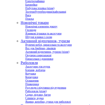
Електрочайники
Батарейки
Побутова техніка (різне)
Тостери/бутербродниці/вафельниці
Ваги
Праска
Новорічні товари
Новорічні елементи декору
Гірлянди
Ялинкові іграшки та аксесуари
Штучні ялинки і сосни
Активний відпочинок, туризм
Вуличні меблі, парасольки та аксесуари
Все для барбекю, пікніків
Активний відпочинок, туризм (різне)
Окуляри сонцезахисні
Парасольки і дощовики
Риболовля
Аксесуари для вудок
Блешня, воблера
Котушки
Кормушки
Оснащення
Прикормки
Род-поди і підставки під вудилища
Риболовля (різне)
Садки, підсаки, багри
Спінінги, вудки
Ящики, коробки, сумки для риболовлі