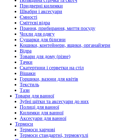
Ізоляційна стрічка та скотч
Придверні килимки
Швабри і аксесуари
Ємності
Сміттєві відра
Прання, прибирання, миття посуду
Чохли для одягу
Сушарки для білизни
Кошики, контейнери, ящики, органайзери
Відра
Товари для дому (різне)
Тачки
Скатертини і серветки на стіл
Вішаки
Горщики, вазони для квітів
Текстиль
Тази
Товари для ванної
Зубні щітки та аксесуари до них
Полиці для ванної
Килимки для ванної
Аксесуари для ванної
Термоси
Термоси харчові
Термоси стандартні, термокухлі