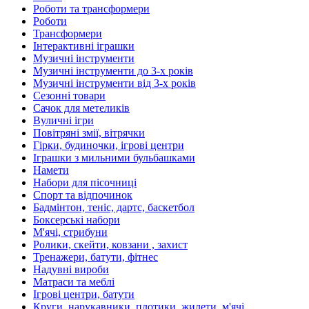
Роботи та трансформери
Роботи
Трансформери
Інтерактивні іграшки
Музичні інструменти
Музичні інструменти до 3-х років
Музичні інструменти від 3-х років
Сезонні товари
Сачок для метеликів
Вуличні ігри
Повітряні змії, вітрячки
Гірки, будиночки, ігрові центри
Іграшки з мильними бульбашками
Намети
Набори для пісочниці
Спорт та відпочинок
Бадмінтон, теніс, дартс, баскетбол
Боксерські набори
М'ячі, стрибуни
Ролики, скейти, ковзани , захист
Тренажери, батути, фітнес
Надувні вироби
Матраси та меблі
Ігрові центри, батути
Круги, нарукавники, плотики, жилети, м'ячі