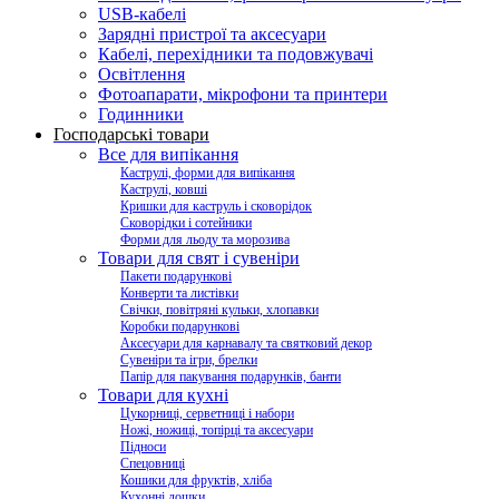
USB-кабелі
Зарядні пристрої та аксесуари
Кабелі, перехідники та подовжувачі
Освітлення
Фотоапарати, мікрофони та принтери
Годинники
Господарські товари
Все для випікання
Каструлі, форми для випікання
Каструлі, ковші
Кришки для каструль і сковорідок
Сковорідки і сотейники
Форми для льоду та морозива
Товари для свят і сувеніри
Пакети подарункові
Конверти та листівки
Свічки, повітряні кульки, хлопавки
Коробки подарункові
Аксесуари для карнавалу та святковий декор
Сувеніри та ігри, брелки
Папір для пакування подарунків, банти
Товари для кухні
Цукорниці, серветниці і набори
Ножі, ножиці, топірці та аксесуари
Підноси
Спецовниці
Кошики для фруктів, хліба
Кухонні дошки