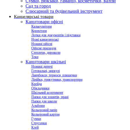
Сумки, рюкзаки, гаманці, косметички, валізи
Сад та город
Слюсарний та будівельний інструмент
Канцелярські товари
Канцтовари офісні
Калькулятори
Коректори
Лотки для документів і підставки
Ножі канцелярські
Ножиці офісні
Офісне приладдя
Степлери, дироколи
Теки
Канцтовари шкільні
Ножиці дитячі
Готовальні, циркулі
Ланчбокси, термоси, пляшечки
Лінійки, трикутники, транспортири
Крейда
Обкладинки
Шкільний асортимент
Папки для зошитів, праці
Папки для школи
Альбоми
Кольоровий папір
Кольоровий картон
Гумки
Стругачки
Клей