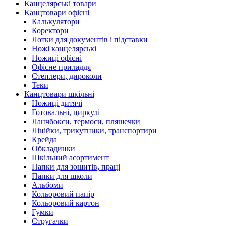
Канцелярські товари
Канцтовари офісні
Калькулятори
Коректори
Лотки для документів і підставки
Ножі канцелярські
Ножиці офісні
Офісне приладдя
Степлери, дироколи
Теки
Канцтовари шкільні
Ножиці дитячі
Готовальні, циркулі
Ланчбокси, термоси, пляшечки
Лінійки, трикутники, транспортири
Крейда
Обкладинки
Шкільний асортимент
Папки для зошитів, праці
Папки для школи
Альбоми
Кольоровий папір
Кольоровий картон
Гумки
Стругачки