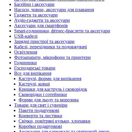
Басейни і аксесуари
Насоси, човни, аксесуари для плавання
Гаджети та аксесуари
Аудіо-гаджети та аксесуари
Аксесуари для смартфонів
Smart-годинники, фітнес-браслети та аксесуари
USB-кабелі
Зарядні пристрої та аксесуари
Кабелі, перехідники та подовжувачі
Освітлення
Фотоапарати, мікрофони та принтери
Годинники
Господарські товари
Все для випікання
Каструлі, форми для випікання
Каструлі, ковші
Кришки для каструль і сковорідок
Сковорідки і сотейники
Форми для льоду та морозива
Товари для свят і сувеніри
Пакети подарункові
Конверти та листівки
Свічки, повітряні кульки, хлопавки
Коробки подарункові
Аксесуари для карнавалу та святковий декор