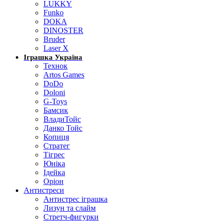
LUKKY
Funko
DOKA
DINOSTER
Bruder
Laser X
Іграшка Україна
Технок
Artos Games
DoDo
Doloni
G-Toys
Бамсик
ВладиТойс
Данко Тойс
Копиця
Стратег
Тігрес
Юніка
Ідейка
Оріон
Антистреси
Антистрес іграшка
Лизун та слайм
Стретч-фигурки