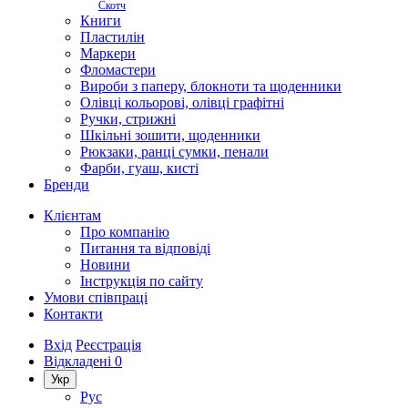
Скотч
Книги
Пластилін
Маркери
Фломастери
Вироби з паперу, блокноти та щоденники
Олівці кольорові, олівці графітні
Ручки, стрижні
Шкільні зошити, щоденники
Рюкзаки, ранці сумки, пенали
Фарби, гуаш, кисті
Бренди
Клієнтам
Про компанію
Питання та відповіді
Новини
Інструкція по сайту
Умови співпраці
Контакти
Вхід
Реєстрація
Відкладені
0
Укр
Рус