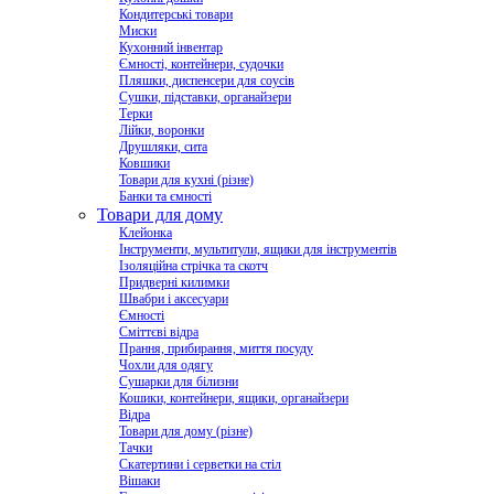
Кондитерські товари
Миски
Кухонний інвентар
Ємності, контейнери, судочки
Пляшки, диспенсери для соусів
Сушки, підставки, органайзери
Терки
Лійки, воронки
Друшляки, сита
Ковшики
Товари для кухні (різне)
Банки та ємності
Товари для дому
Клейонка
Інструменти, мультитули, ящики для інструментів
Ізоляційна стрічка та скотч
Придверні килимки
Швабри і аксесуари
Ємності
Сміттєві відра
Прання, прибирання, миття посуду
Чохли для одягу
Сушарки для білизни
Кошики, контейнери, ящики, органайзери
Відра
Товари для дому (різне)
Тачки
Скатертини і серветки на стіл
Вішаки