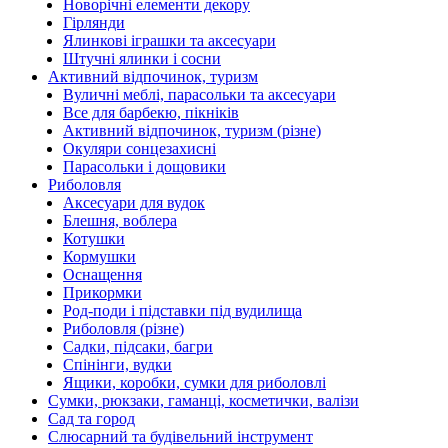
Новорічні елементи декору
Гірлянди
Ялинкові іграшки та аксесуари
Штучні ялинки і сосни
Активний відпочинок, туризм
Вуличні меблі, парасольки та аксесуари
Все для барбекю, пікніків
Активний відпочинок, туризм (різне)
Окуляри сонцезахисні
Парасольки і дощовики
Риболовля
Аксесуари для вудок
Блешня, воблера
Котушки
Кормушки
Оснащення
Прикормки
Род-поди і підставки під вудилища
Риболовля (різне)
Садки, підсаки, багри
Спінінги, вудки
Ящики, коробки, сумки для риболовлі
Сумки, рюкзаки, гаманці, косметички, валізи
Сад та город
Слюсарний та будівельний інструмент