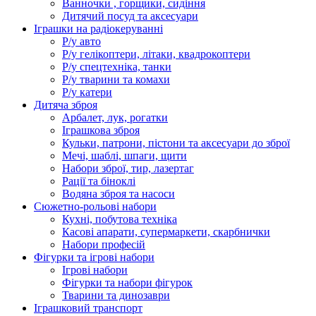
Ванночки , горщики, сидіння
Дитячий посуд та аксесуари
Іграшки на радіокеруванні
Р/у авто
Р/у гелікоптери, літаки, квадрокоптери
Р/у спецтехніка, танки
Р/у тварини та комахи
Р/у катери
Дитяча зброя
Арбалет, лук, рогатки
Іграшкова зброя
Кульки, патрони, пістони та аксесуари до зброї
Мечі, шаблі, шпаги, щити
Набори зброї, тир, лазертаг
Рації та біноклі
Водяна зброя та насоси
Сюжетно-рольові набори
Кухні, побутова техніка
Касові апарати, супермаркети, скарбнички
Набори професій
Фігурки та ігрові набори
Ігрові набори
Фігурки та набори фігурок
Тварини та динозаври
Іграшковий транспорт