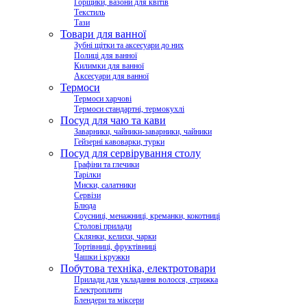
Горщики, вазони для квітів
Текстиль
Тази
Товари для ванної
Зубні щітки та аксесуари до них
Полиці для ванної
Килимки для ванної
Аксесуари для ванної
Термоси
Термоси харчові
Термоси стандартні, термокухлі
Посуд для чаю та кави
Заварники, чайники-заварники, чайники
Гейзерні кавоварки, турки
Посуд для сервірування столу
Графіни та глечики
Тарілки
Миски, салатники
Сервізи
Блюда
Соусниці, менажниці, креманки, кокотниці
Столові прилади
Склянки, келихи, чарки
Тортівниці, фруктівниці
Чашки і кружки
Побутова техніка, електротовари
Прилади для укладання волосся, стрижка
Електроплити
Блендери та міксери