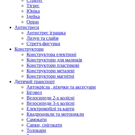
Стратег
Тігрес
Юніка
Ідейка
Оріон
Антистреси
Антистрес іграшка
Лизун та слайм
Стретч-фигурки
Конструктори
Конструктора електроні
Конструктори для малюків
Конструктори пластикові
Конструктори металеві
Конструктори магнітні
Дитячий транспорт
Автокрісла , візочки та аксесуари
Біговел
Велосипеди 2-х колісні
Велосипеди 3-х колісні
Електромобілі та карти
Квадроцикли та мотоцикли
Самокати
Санки, снігокати
Толокари