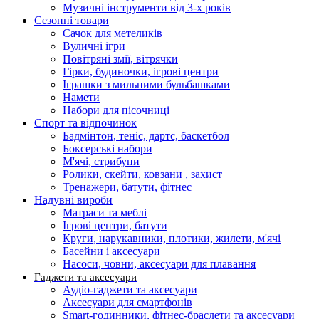
Музичні інструменти від 3-х років
Сезонні товари
Сачок для метеликів
Вуличні ігри
Повітряні змії, вітрячки
Гірки, будиночки, ігрові центри
Іграшки з мильними бульбашками
Намети
Набори для пісочниці
Спорт та відпочинок
Бадмінтон, теніс, дартс, баскетбол
Боксерські набори
М'ячі, стрибуни
Ролики, скейти, ковзани , захист
Тренажери, батути, фітнес
Надувні вироби
Матраси та меблі
Ігрові центри, батути
Круги, нарукавники, плотики, жилети, м'ячі
Басейни і аксесуари
Насоси, човни, аксесуари для плавання
Гаджети та аксесуари
Аудіо-гаджети та аксесуари
Аксесуари для смартфонів
Smart-годинники, фітнес-браслети та аксесуари