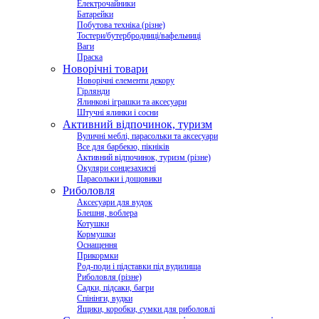
Електрочайники
Батарейки
Побутова техніка (різне)
Тостери/бутербродниці/вафельниці
Ваги
Праска
Новорічні товари
Новорічні елементи декору
Гірлянди
Ялинкові іграшки та аксесуари
Штучні ялинки і сосни
Активний відпочинок, туризм
Вуличні меблі, парасольки та аксесуари
Все для барбекю, пікніків
Активний відпочинок, туризм (різне)
Окуляри сонцезахисні
Парасольки і дощовики
Риболовля
Аксесуари для вудок
Блешня, воблера
Котушки
Кормушки
Оснащення
Прикормки
Род-поди і підставки під вудилища
Риболовля (різне)
Садки, підсаки, багри
Спінінги, вудки
Ящики, коробки, сумки для риболовлі