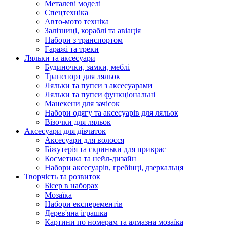
Металеві моделі
Спецтехніка
Авто-мото техніка
Залізниці, кораблі та авіація
Набори з транспортом
Гаражі та треки
Ляльки та аксесуари
Будиночки, замки, меблі
Транспорт для ляльок
Ляльки та пупси з аксесуарами
Ляльки та пупси функціональні
Манекени для зачісок
Набори одягу та аксесуарів для ляльок
Візочки для ляльок
Аксесуари для дівчаток
Аксесуари для волосся
Біжутерія та скриньки для прикрас
Косметика та нейл-дизайн
Набори аксесуарів, гребінці, дзеркальця
Творчість та розвиток
Бісер в наборах
Мозаїка
Набори експерементів
Дерев'яна іграшка
Картини по номерам та алмазна мозаїка