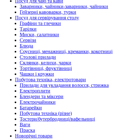
Посуд для чаю та кави
Заварники, чайники-заварники, чайники
Гейзерні кавоварки, турки
Посуд для сервірування столу
Графіни та глечики
Тарілки
Миски, салатники
Сервізи
Блюда
Соусниці, менажниці, креманки, кокотниці
Столові прилади
Склянки, келихи, чарки
Тортівниці, фруктівниці
Чашки і кружки
Побутова техніка, електротовари
Прилади для укладання волосся, стрижка
Електроплити
Блендери та міксери
Електрочайники
Батарейки
Побутова техніка (різне)
Тостери/бутербродниці/вафельниці
Ваги
Праска
Новорічні товари