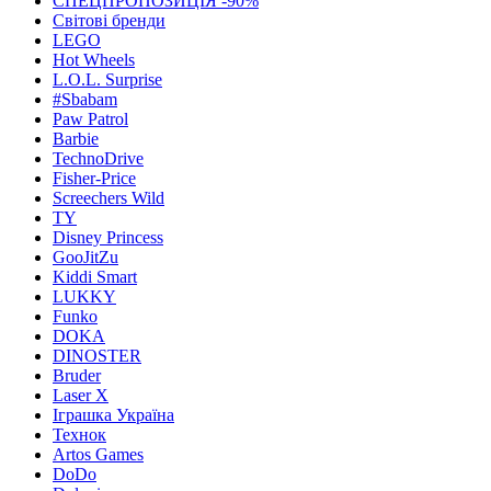
СПЕЦПРОПОЗИЦІЯ -90%
Світові бренди
LEGO
Hot Wheels
L.O.L. Surprise
#Sbabam
Paw Patrol
Barbie
TechnoDrive
Fisher-Price
Screechers Wild
TY
Disney Princess
GooJitZu
Kiddi Smart
LUKKY
Funko
DOKA
DINOSTER
Bruder
Laser X
Іграшка Україна
Технок
Artos Games
DoDo