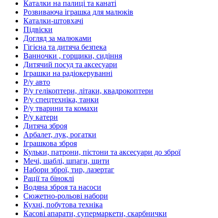
Каталки на палиці та канаті
Розвиваюча іграшка для малюків
Каталки-штовхачі
Підвіски
Догляд за малюками
Гігієна та дитяча безпека
Ванночки , горщики, сидіння
Дитячий посуд та аксесуари
Іграшки на радіокеруванні
Р/у авто
Р/у гелікоптери, літаки, квадрокоптери
Р/у спецтехніка, танки
Р/у тварини та комахи
Р/у катери
Дитяча зброя
Арбалет, лук, рогатки
Іграшкова зброя
Кульки, патрони, пістони та аксесуари до зброї
Мечі, шаблі, шпаги, щити
Набори зброї, тир, лазертаг
Рації та біноклі
Водяна зброя та насоси
Сюжетно-рольові набори
Кухні, побутова техніка
Касові апарати, супермаркети, скарбнички