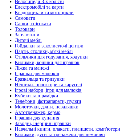
Велосипеди 3-х колісні
Електромобілі та карти
Квадроцикли та мотоцикли
Самокати
Санки, снігокати
Толокари
Запчастини
Дитячі меблі
Гойдалки та заколисуючі центри
Парти, столики, м'які меблі
Стільчики для годування, ходунки
Килимки, кошики для іграшок
Ліжка та манежі
Іграшки для малюків
Брязкальця та гризунки
Нічники, проектори та каруселі
Ігрові набори, ігри для малюків
Кубики та пірамідки
Телефони, фотоапарати, пульти
Молоточки, дзиґи, неваляшки
Автотренажер, кермо
Іграшки для купання
Заводні, інерційні іграшки
Навчальні книги, плакати, планшети, комп'ютери
Килимки, дуги та тренажери для немовлят