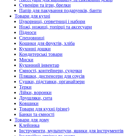
Сувеніри та ігри, брелки
Папір для пакування подарунків, банти
Товари для кухні
Цукорниці, серветниці і набори
Ножі, ножиці, топірці та аксесуари
Підноси
Спецовниці
Кошики для фруктів, хліба
Кухонні дошки
Кондитерські товари
Миски
Кухонний інвентар
Ємності, контейнери, судочки
Пляшки, диспенсери для соусів
Сушки, підставки, органайзери
Терки
Лійки, воронки
Друшляки, сита
Ковшики
Товари для кухні (різне)
Банки та ємності
Товари для дому
Клейонка
Інструменти, мультитули, ящики для інструментів