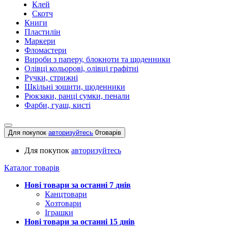
Клей
Скотч
Книги
Пластилін
Маркери
Фломастери
Вироби з паперу, блокноти та щоденники
Олівці кольорові, олівці графітні
Ручки, стрижні
Шкільні зошити, щоденники
Рюкзаки, ранці сумки, пенали
Фарби, гуаш, кисті
Для покупок
авторизуйтесь
0
товарів
Для покупок
авторизуйтесь
Каталог товарів
Нові товари за останнi 7 днiв
Канцтовари
Хозтовари
Іграшки
Нові товари за останнi 15 днiв