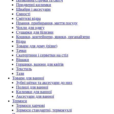
Ізоляційна стрічка та скотч
Придверні килимки
Швабри і аксесуари
Ємності
Сміттєві відра
Прання, прибирання, миття посуду
Чохли для одягу
Сушарки для білизни
Кошики, контейнери, ящики, органайзери
Відра
Товари для дому (різне)
Тачки
Скатертини і серветки на стіл
Вішаки
Горщики, вазони для квітів
Текстиль
Тази
Товари для ванної
Зубні щітки та аксесуари до них
Полиці для ванної
Килимки для ванної
Аксесуари для ванної
Термоси
Термоси харчові
Термоси стандартні, термокухлі