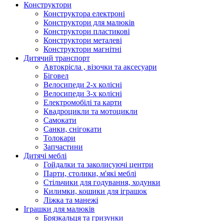
Конструктори
Конструктора електроні
Конструктори для малюків
Конструктори пластикові
Конструктори металеві
Конструктори магнітні
Дитячий транспорт
Автокрісла , візочки та аксесуари
Біговел
Велосипеди 2-х колісні
Велосипеди 3-х колісні
Електромобілі та карти
Квадроцикли та мотоцикли
Самокати
Санки, снігокати
Толокари
Запчастини
Дитячі меблі
Гойдалки та заколисуючі центри
Парти, столики, м'які меблі
Стільчики для годування, ходунки
Килимки, кошики для іграшок
Ліжка та манежі
Іграшки для малюків
Брязкальця та гризунки