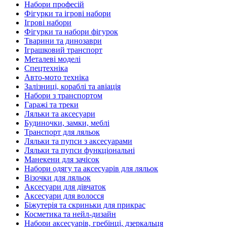
Набори професій
Фігурки та ігрові набори
Ігрові набори
Фігурки та набори фігурок
Тварини та динозаври
Іграшковий транспорт
Металеві моделі
Спецтехніка
Авто-мото техніка
Залізниці, кораблі та авіація
Набори з транспортом
Гаражі та треки
Ляльки та аксесуари
Будиночки, замки, меблі
Транспорт для ляльок
Ляльки та пупси з аксесуарами
Ляльки та пупси функціональні
Манекени для зачісок
Набори одягу та аксесуарів для ляльок
Візочки для ляльок
Аксесуари для дівчаток
Аксесуари для волосся
Біжутерія та скриньки для прикрас
Косметика та нейл-дизайн
Набори аксесуарів, гребінці, дзеркальця