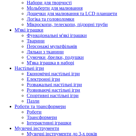
Набори для творчості
Мольберти для малювання
Дощечки для малювання та LCD планшети
Логіка та головоломки
Мікроскопи, телескопи, підзорні труби
М'які іграшки
Функціональні м'які іграшки
Тварини
Персонажі мультфільмів
Ляльки з тканини
Сумочки ,брелки, подушки
М'яка іграшка в наборі
Настільні ігри
Економічні настільні ігри
Електронні ігри
Розважальні настільні ігри
Розвиваючі настільні ігри
Спортивні настільні ігри
Пазли
Роботи та трансформери
Роботи
Трансформери
Інтерактивні іграшки
Музичні інструменти
Музичні інструменти до 3-х років