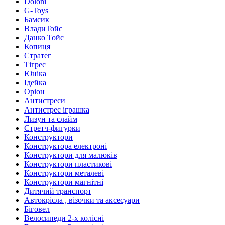
Doloni
G-Toys
Бамсик
ВладиТойс
Данко Тойс
Копиця
Стратег
Тігрес
Юніка
Ідейка
Оріон
Антистреси
Антистрес іграшка
Лизун та слайм
Стретч-фигурки
Конструктори
Конструктора електроні
Конструктори для малюків
Конструктори пластикові
Конструктори металеві
Конструктори магнітні
Дитячий транспорт
Автокрісла , візочки та аксесуари
Біговел
Велосипеди 2-х колісні