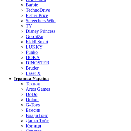
Barbie
TechnoDrive
Fisher-Price
Screechers Wild
TY
Disney Princess
GooJitZu
Kiddi Smart
LUKKY
Funko
DOKA
DINOSTER
Bruder
Laser X
Іграшка Україна
Технок
Artos Games
DoDo
Doloni
G-Toys
Бамсик
ВладиТойс
Данко Тойс
Копиця