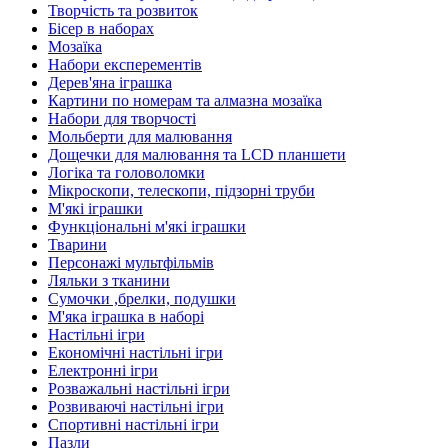
Творчість та розвиток
Бісер в наборах
Мозаїка
Набори експерементів
Дерев'яна іграшка
Картини по номерам та алмазна мозаїка
Набори для творчості
Мольберти для малювання
Дощечки для малювання та LCD планшети
Логіка та головоломки
Мікроскопи, телескопи, підзорні труби
М'які іграшки
Функціональні м'які іграшки
Тварини
Персонажі мультфільмів
Ляльки з тканини
Сумочки ,брелки, подушки
М'яка іграшка в наборі
Настільні ігри
Економічні настільні ігри
Електронні ігри
Розважальні настільні ігри
Розвиваючі настільні ігри
Спортивні настільні ігри
Пазли