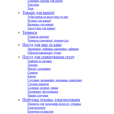
Горщики, вазони для квітів
Текстиль
Тази
Товари для ванної
Зубні щітки та аксесуари до них
Полиці для ванної
Килимки для ванної
Аксесуари для ванної
Термоси
Термоси харчові
Термоси стандартні, термокухлі
Посуд для чаю та кави
Заварники, чайники-заварники, чайники
Гейзерні кавоварки, турки
Посуд для сервірування столу
Графіни та глечики
Тарілки
Миски, салатники
Сервізи
Блюда
Соусниці, менажниці, креманки, кокотниці
Столові прилади
Склянки, келихи, чарки
Тортівниці, фруктівниці
Чашки і кружки
Побутова техніка, електротовари
Прилади для укладання волосся, стрижка
Електроплити
Блендери та міксери