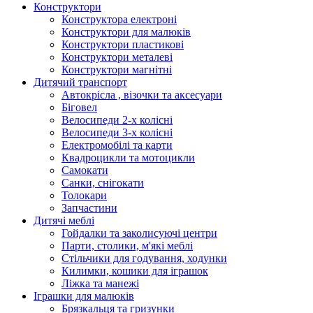
Конструктори
Конструктора електроні
Конструктори для малюків
Конструктори пластикові
Конструктори металеві
Конструктори магнітні
Дитячий транспорт
Автокрісла , візочки та аксесуари
Біговел
Велосипеди 2-х колісні
Велосипеди 3-х колісні
Електромобілі та карти
Квадроцикли та мотоцикли
Самокати
Санки, снігокати
Толокари
Запчастини
Дитячі меблі
Гойдалки та заколисуючі центри
Парти, столики, м'які меблі
Стільчики для годування, ходунки
Килимки, кошики для іграшок
Ліжка та манежі
Іграшки для малюків
Брязкальця та гризунки