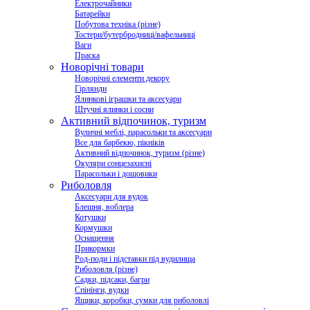
Електрочайники
Батарейки
Побутова техніка (різне)
Тостери/бутербродниці/вафельниці
Ваги
Праска
Новорічні товари
Новорічні елементи декору
Гірлянди
Ялинкові іграшки та аксесуари
Штучні ялинки і сосни
Активний відпочинок, туризм
Вуличні меблі, парасольки та аксесуари
Все для барбекю, пікніків
Активний відпочинок, туризм (різне)
Окуляри сонцезахисні
Парасольки і дощовики
Риболовля
Аксесуари для вудок
Блешня, воблера
Котушки
Кормушки
Оснащення
Прикормки
Род-поди і підставки під вудилища
Риболовля (різне)
Садки, підсаки, багри
Спінінги, вудки
Ящики, коробки, сумки для риболовлі