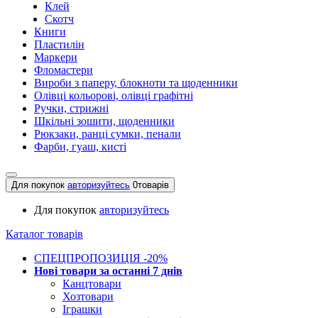
Клей
Скотч
Книги
Пластилін
Маркери
Фломастери
Вироби з паперу, блокноти та щоденники
Олівці кольорові, олівці графітні
Ручки, стрижні
Шкільні зошити, щоденники
Рюкзаки, ранці сумки, пенали
Фарби, гуаш, кисті
Для покупок
авторизуйтесь
0
товарів
Для покупок
авторизуйтесь
Каталог товарів
СПЕЦПРОПОЗИЦІЯ -20%
Нові товари за останнi 7 днiв
Канцтовари
Хозтовари
Іграшки