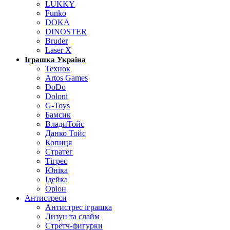
LUKKY
Funko
DOKA
DINOSTER
Bruder
Laser X
Іграшка Україна
Технок
Artos Games
DoDo
Doloni
G-Toys
Бамсик
ВладиТойс
Данко Тойс
Копиця
Стратег
Тігрес
Юніка
Ідейка
Оріон
Антистреси
Антистрес іграшка
Лизун та слайм
Стретч-фигурки