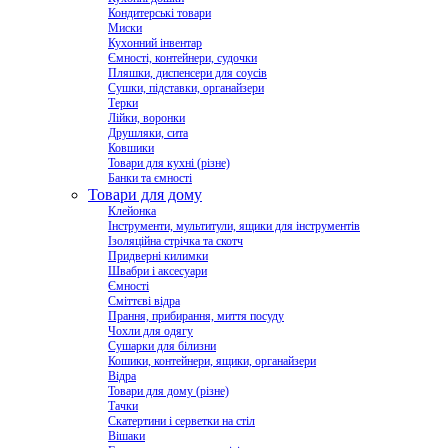
Кондитерські товари
Миски
Кухонний інвентар
Ємності, контейнери, судочки
Пляшки, диспенсери для соусів
Сушки, підставки, органайзери
Терки
Лійки, воронки
Друшляки, сита
Ковшики
Товари для кухні (різне)
Банки та ємності
Товари для дому
Клейонка
Інструменти, мультитули, ящики для інструментів
Ізоляційна стрічка та скотч
Придверні килимки
Швабри і аксесуари
Ємності
Сміттєві відра
Прання, прибирання, миття посуду
Чохли для одягу
Сушарки для білизни
Кошики, контейнери, ящики, органайзери
Відра
Товари для дому (різне)
Тачки
Скатертини і серветки на стіл
Вішаки