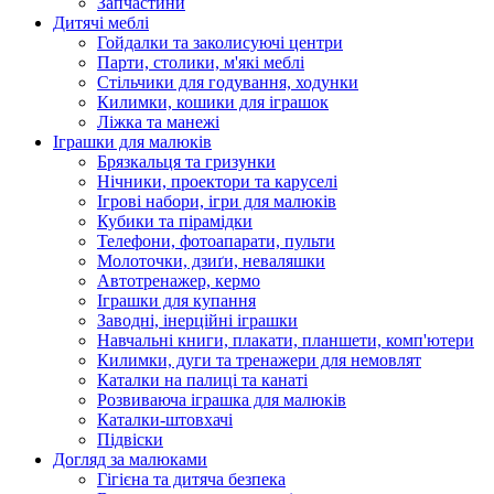
Запчастини
Дитячі меблі
Гойдалки та заколисуючі центри
Парти, столики, м'які меблі
Стільчики для годування, ходунки
Килимки, кошики для іграшок
Ліжка та манежі
Іграшки для малюків
Брязкальця та гризунки
Нічники, проектори та каруселі
Ігрові набори, ігри для малюків
Кубики та пірамідки
Телефони, фотоапарати, пульти
Молоточки, дзиґи, неваляшки
Автотренажер, кермо
Іграшки для купання
Заводні, інерційні іграшки
Навчальні книги, плакати, планшети, комп'ютери
Килимки, дуги та тренажери для немовлят
Каталки на палиці та канаті
Розвиваюча іграшка для малюків
Каталки-штовхачі
Підвіски
Догляд за малюками
Гігієна та дитяча безпека