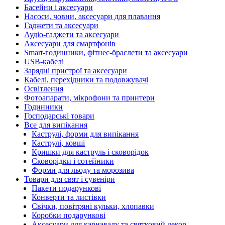
Басейни і аксесуари
Насоси, човни, аксесуари для плавання
Гаджети та аксесуари
Аудіо-гаджети та аксесуари
Аксесуари для смартфонів
Smart-годинники, фітнес-браслети та аксесуари
USB-кабелі
Зарядні пристрої та аксесуари
Кабелі, перехідники та подовжувачі
Освітлення
Фотоапарати, мікрофони та принтери
Годинники
Господарські товари
Все для випікання
Каструлі, форми для випікання
Каструлі, ковші
Кришки для каструль і сковорідок
Сковорідки і сотейники
Форми для льоду та морозива
Товари для свят і сувеніри
Пакети подарункові
Конверти та листівки
Свічки, повітряні кульки, хлопавки
Коробки подарункові
Аксесуари для карнавалу та святковий декор