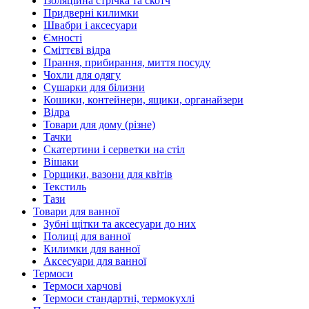
Ізоляційна стрічка та скотч
Придверні килимки
Швабри і аксесуари
Ємності
Сміттєві відра
Прання, прибирання, миття посуду
Чохли для одягу
Сушарки для білизни
Кошики, контейнери, ящики, органайзери
Відра
Товари для дому (різне)
Тачки
Скатертини і серветки на стіл
Вішаки
Горщики, вазони для квітів
Текстиль
Тази
Товари для ванної
Зубні щітки та аксесуари до них
Полиці для ванної
Килимки для ванної
Аксесуари для ванної
Термоси
Термоси харчові
Термоси стандартні, термокухлі