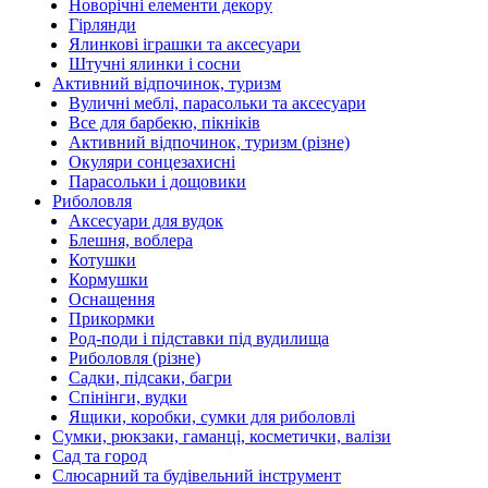
Новорічні елементи декору
Гірлянди
Ялинкові іграшки та аксесуари
Штучні ялинки і сосни
Активний відпочинок, туризм
Вуличні меблі, парасольки та аксесуари
Все для барбекю, пікніків
Активний відпочинок, туризм (різне)
Окуляри сонцезахисні
Парасольки і дощовики
Риболовля
Аксесуари для вудок
Блешня, воблера
Котушки
Кормушки
Оснащення
Прикормки
Род-поди і підставки під вудилища
Риболовля (різне)
Садки, підсаки, багри
Спінінги, вудки
Ящики, коробки, сумки для риболовлі
Сумки, рюкзаки, гаманці, косметички, валізи
Сад та город
Слюсарний та будівельний інструмент