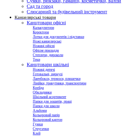
Сумки, рюкзаки, гаманці, косметички, валізи
Сад та город
Слюсарний та будівельний інструмент
Канцелярські товари
Канцтовари офісні
Калькулятори
Коректори
Лотки для документів і підставки
Ножі канцелярські
Ножиці офісні
Офісне приладдя
Степлери, дироколи
Теки
Канцтовари шкільні
Ножиці дитячі
Готовальні, циркулі
Ланчбокси, термоси, пляшечки
Лінійки, трикутники, транспортири
Крейда
Обкладинки
Шкільний асортимент
Папки для зошитів, праці
Папки для школи
Альбоми
Кольоровий папір
Кольоровий картон
Гумки
Стругачки
Клей