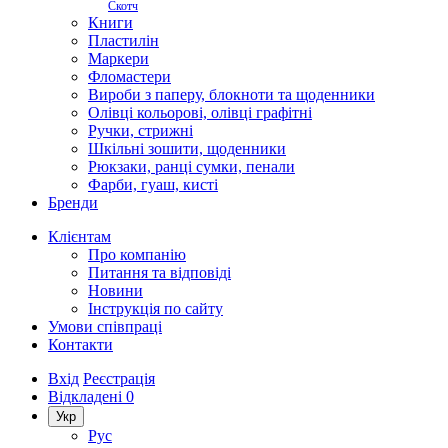
Скотч
Книги
Пластилін
Маркери
Фломастери
Вироби з паперу, блокноти та щоденники
Олівці кольорові, олівці графітні
Ручки, стрижні
Шкільні зошити, щоденники
Рюкзаки, ранці сумки, пенали
Фарби, гуаш, кисті
Бренди
Клієнтам
Про компанію
Питання та відповіді
Новини
Інструкція по сайту
Умови співпраці
Контакти
Вхід
Реєстрація
Відкладені
0
Укр
Рус