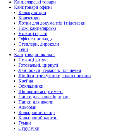
Канцелярські товари
Канцтовари офісні
Калькулятори
Коректори
Лотки для документів і підставки
Ножі канцелярські
Ножиці офісні
Офісне приладдя
Степлери, дироколи
Теки
Канцтовари шкільні
Ножиці дитячі
Готовальні, циркулі
Ланчбокси, термоси, пляшечки
Лінійки, трикутники, транспортири
Крейда
Обкладинки
Шкільний асортимент
Папки для зошитів, праці
Папки для школи
Альбоми
Кольоровий папір
Кольоровий картон
Гумки
Стругачки