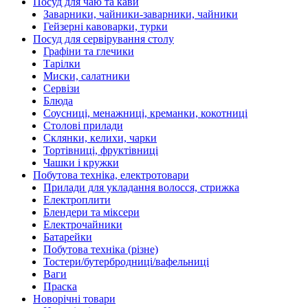
Посуд для чаю та кави
Заварники, чайники-заварники, чайники
Гейзерні кавоварки, турки
Посуд для сервірування столу
Графіни та глечики
Тарілки
Миски, салатники
Сервізи
Блюда
Соусниці, менажниці, креманки, кокотниці
Столові прилади
Склянки, келихи, чарки
Тортівниці, фруктівниці
Чашки і кружки
Побутова техніка, електротовари
Прилади для укладання волосся, стрижка
Електроплити
Блендери та міксери
Електрочайники
Батарейки
Побутова техніка (різне)
Тостери/бутербродниці/вафельниці
Ваги
Праска
Новорічні товари