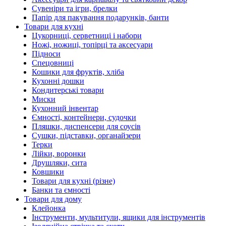
Сувеніри та ігри, брелки
Папір для пакування подарунків, банти
Товари для кухні
Цукорниці, серветниці і набори
Ножі, ножиці, топірці та аксесуари
Підноси
Спецовниці
Кошики для фруктів, хліба
Кухонні дошки
Кондитерські товари
Миски
Кухонний інвентар
Ємності, контейнери, судочки
Пляшки, диспенсери для соусів
Сушки, підставки, органайзери
Терки
Лійки, воронки
Друшляки, сита
Ковшики
Товари для кухні (різне)
Банки та ємності
Товари для дому
Клейонка
Інструменти, мультитули, ящики для інструментів