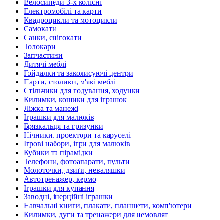
Велосипеди 3-х колісні
Електромобілі та карти
Квадроцикли та мотоцикли
Самокати
Санки, снігокати
Толокари
Запчастини
Дитячі меблі
Гойдалки та заколисуючі центри
Парти, столики, м'які меблі
Стільчики для годування, ходунки
Килимки, кошики для іграшок
Ліжка та манежі
Іграшки для малюків
Брязкальця та гризунки
Нічники, проектори та каруселі
Ігрові набори, ігри для малюків
Кубики та пірамідки
Телефони, фотоапарати, пульти
Молоточки, дзиґи, неваляшки
Автотренажер, кермо
Іграшки для купання
Заводні, інерційні іграшки
Навчальні книги, плакати, планшети, комп'ютери
Килимки, дуги та тренажери для немовлят