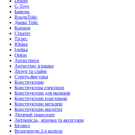
Doloni
G-Toys
Бамсик
ВладиТойс
Данко Тойс
Копиця
Стратег
Тігрес
Юніка
Ідейка
Оріон
Антистреси
Антистрес іграшка
Лизун та слайм
Стретч-фигурки
Конструктори
Конструктора електроні
Конструктори для малюків
Конструктори пластикові
Конструктори металеві
Конструктори магнітні
Дитячий транспорт
Автокрісла , візочки та аксесуари
Біговел
Велосипеди 2-х колісні