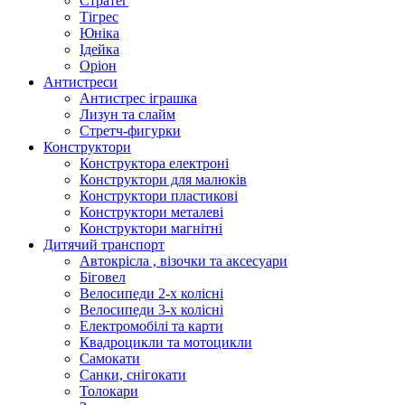
Стратег
Тігрес
Юніка
Ідейка
Оріон
Антистреси
Антистрес іграшка
Лизун та слайм
Стретч-фигурки
Конструктори
Конструктора електроні
Конструктори для малюків
Конструктори пластикові
Конструктори металеві
Конструктори магнітні
Дитячий транспорт
Автокрісла , візочки та аксесуари
Біговел
Велосипеди 2-х колісні
Велосипеди 3-х колісні
Електромобілі та карти
Квадроцикли та мотоцикли
Самокати
Санки, снігокати
Толокари