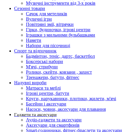
Музичні інструменти від 3-х років
Сезонні товари
Сачок для метеликів
Вуличні ігри
Повітряні змії, вітрячки
Гірки, будиночки, ігрові центри
Іграшки з мильними бульбашками
Намети
Набори для пісочниці
Спорт та відпочинок
Бадмінтон, теніс, дартс, баскетбол
Боксерські набори
М'ячі, стрибуни
Ролики, скейти, ковзани , захист
Тренажери, батути, фітнес
Надувні вироби
Матраси та меблі
Ігрові центри, батути
Круги, нарукавники, плотики, жилети, м'ячі
Басейни і аксесуари
Насоси, човни, аксесуари для плавання
Гаджети та аксесуари
Аудіо-гаджети та аксесуари
Аксесуари для смартфонів
Smart-годинники, фітнес-браслети та аксесуари