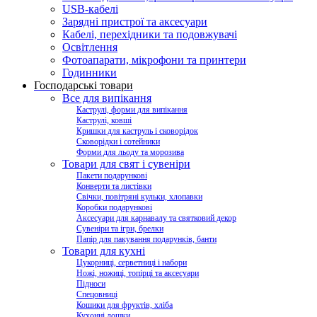
USB-кабелі
Зарядні пристрої та аксесуари
Кабелі, перехідники та подовжувачі
Освітлення
Фотоапарати, мікрофони та принтери
Годинники
Господарські товари
Все для випікання
Каструлі, форми для випікання
Каструлі, ковші
Кришки для каструль і сковорідок
Сковорідки і сотейники
Форми для льоду та морозива
Товари для свят і сувеніри
Пакети подарункові
Конверти та листівки
Свічки, повітряні кульки, хлопавки
Коробки подарункові
Аксесуари для карнавалу та святковий декор
Сувеніри та ігри, брелки
Папір для пакування подарунків, банти
Товари для кухні
Цукорниці, серветниці і набори
Ножі, ножиці, топірці та аксесуари
Підноси
Спецовниці
Кошики для фруктів, хліба
Кухонні дошки