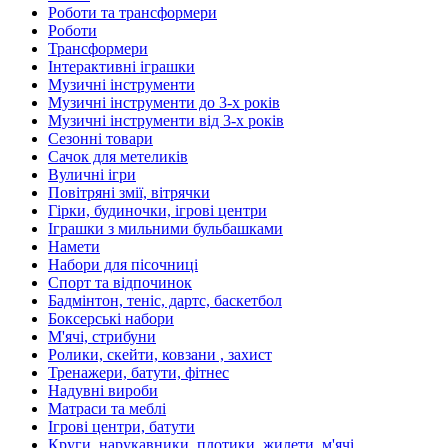
Роботи та трансформери
Роботи
Трансформери
Інтерактивні іграшки
Музичні інструменти
Музичні інструменти до 3-х років
Музичні інструменти від 3-х років
Сезонні товари
Сачок для метеликів
Вуличні ігри
Повітряні змії, вітрячки
Гірки, будиночки, ігрові центри
Іграшки з мильними бульбашками
Намети
Набори для пісочниці
Спорт та відпочинок
Бадмінтон, теніс, дартс, баскетбол
Боксерські набори
М'ячі, стрибуни
Ролики, скейти, ковзани , захист
Тренажери, батути, фітнес
Надувні вироби
Матраси та меблі
Ігрові центри, батути
Круги, нарукавники, плотики, жилети, м'ячі