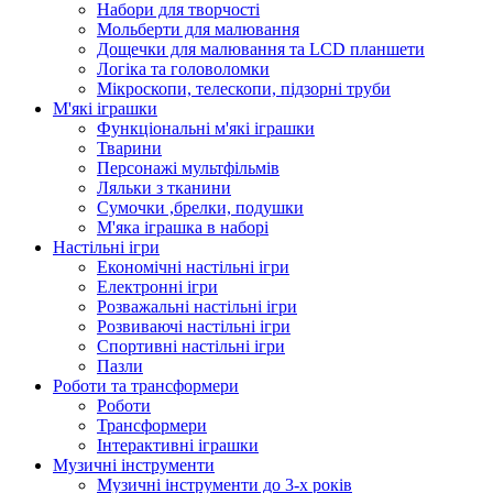
Набори для творчості
Мольберти для малювання
Дощечки для малювання та LCD планшети
Логіка та головоломки
Мікроскопи, телескопи, підзорні труби
М'які іграшки
Функціональні м'які іграшки
Тварини
Персонажі мультфільмів
Ляльки з тканини
Сумочки ,брелки, подушки
М'яка іграшка в наборі
Настільні ігри
Економічні настільні ігри
Електронні ігри
Розважальні настільні ігри
Розвиваючі настільні ігри
Спортивні настільні ігри
Пазли
Роботи та трансформери
Роботи
Трансформери
Інтерактивні іграшки
Музичні інструменти
Музичні інструменти до 3-х років