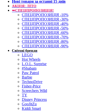
Нові товари за останнi 15 днiв
АКЦІЯ: ЛІТО
➥СПЕЦПРОПОЗИЦІЯ!
СПЕЦПРОПОЗИЦІЯ -10%
СПЕЦПРОПОЗИЦІЯ -30%
СПЕЦПРОПОЗИЦІЯ -40%
СПЕЦПРОПОЗИЦІЯ -50%
СПЕЦПРОПОЗИЦІЯ -60%
СПЕЦПРОПОЗИЦІЯ -70%
СПЕЦПРОПОЗИЦІЯ -80%
СПЕЦПРОПОЗИЦІЯ -90%
Світові бренди
LEGO
Hot Wheels
L.O.L. Surprise
#Sbabam
Paw Patrol
Barbie
TechnoDrive
Fisher-Price
Screechers Wild
TY
Disney Princess
GooJitZu
Kiddi Smart