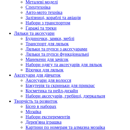
Металеві моделі
Спецтехніка
Авто-мото техніка
Залізниці, кораблі та авіація
Набори з транспортом
Гаражі та треки
Ляльки та аксесуари
Будиночки, замки, меблі
Транспорт для ляльок
Ляльки та пупси з аксесуарами
Ляльки та пупси функціональні
Манекени для зачісок
Набори одягу та аксесуарів для ляльок
Візочки для ляльок
Аксесуари для дівчаток
Аксесуари для волосся
Біжутерія та скриньки для прикрас
Косметика та нейл-дизайн
Набори аксесуарів, гребінці, дзеркальця
Творчість та розвиток
Бісер в наборах
Мозаїка
Набори експерементів
Дерев'яна іграшка
Картини по номерам та алмазна мозаїка