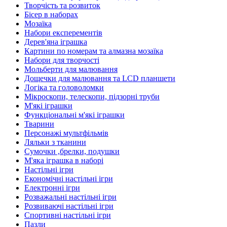
Творчість та розвиток
Бісер в наборах
Мозаїка
Набори експерементів
Дерев'яна іграшка
Картини по номерам та алмазна мозаїка
Набори для творчості
Мольберти для малювання
Дощечки для малювання та LCD планшети
Логіка та головоломки
Мікроскопи, телескопи, підзорні труби
М'які іграшки
Функціональні м'які іграшки
Тварини
Персонажі мультфільмів
Ляльки з тканини
Сумочки ,брелки, подушки
М'яка іграшка в наборі
Настільні ігри
Економічні настільні ігри
Електронні ігри
Розважальні настільні ігри
Розвиваючі настільні ігри
Спортивні настільні ігри
Пазли