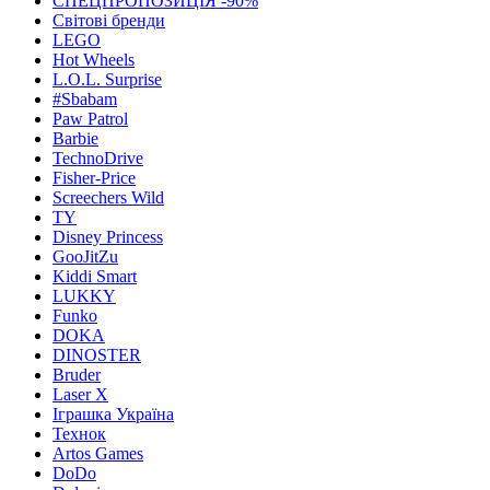
СПЕЦПРОПОЗИЦІЯ -90%
Світові бренди
LEGO
Hot Wheels
L.O.L. Surprise
#Sbabam
Paw Patrol
Barbie
TechnoDrive
Fisher-Price
Screechers Wild
TY
Disney Princess
GooJitZu
Kiddi Smart
LUKKY
Funko
DOKA
DINOSTER
Bruder
Laser X
Іграшка Україна
Технок
Artos Games
DoDo