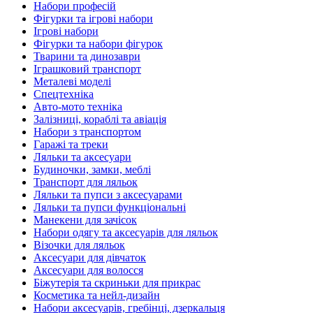
Набори професій
Фігурки та ігрові набори
Ігрові набори
Фігурки та набори фігурок
Тварини та динозаври
Іграшковий транспорт
Металеві моделі
Спецтехніка
Авто-мото техніка
Залізниці, кораблі та авіація
Набори з транспортом
Гаражі та треки
Ляльки та аксесуари
Будиночки, замки, меблі
Транспорт для ляльок
Ляльки та пупси з аксесуарами
Ляльки та пупси функціональні
Манекени для зачісок
Набори одягу та аксесуарів для ляльок
Візочки для ляльок
Аксесуари для дівчаток
Аксесуари для волосся
Біжутерія та скриньки для прикрас
Косметика та нейл-дизайн
Набори аксесуарів, гребінці, дзеркальця