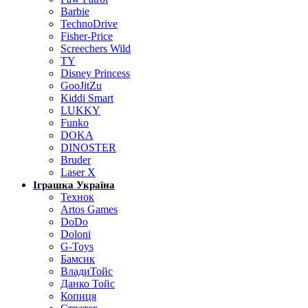
Barbie
TechnoDrive
Fisher-Price
Screechers Wild
TY
Disney Princess
GooJitZu
Kiddi Smart
LUKKY
Funko
DOKA
DINOSTER
Bruder
Laser X
Іграшка Україна
Технок
Artos Games
DoDo
Doloni
G-Toys
Бамсик
ВладиТойс
Данко Тойс
Копиця