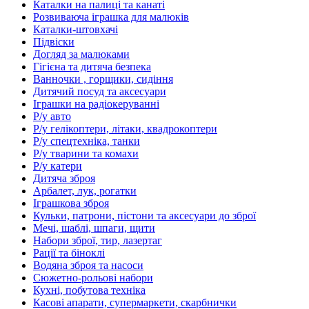
Каталки на палиці та канаті
Розвиваюча іграшка для малюків
Каталки-штовхачі
Підвіски
Догляд за малюками
Гігієна та дитяча безпека
Ванночки , горщики, сидіння
Дитячий посуд та аксесуари
Іграшки на радіокеруванні
Р/у авто
Р/у гелікоптери, літаки, квадрокоптери
Р/у спецтехніка, танки
Р/у тварини та комахи
Р/у катери
Дитяча зброя
Арбалет, лук, рогатки
Іграшкова зброя
Кульки, патрони, пістони та аксесуари до зброї
Мечі, шаблі, шпаги, щити
Набори зброї, тир, лазертаг
Рації та біноклі
Водяна зброя та насоси
Сюжетно-рольові набори
Кухні, побутова техніка
Касові апарати, супермаркети, скарбнички