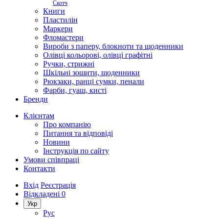
Скотч
Книги
Пластилін
Маркери
Фломастери
Вироби з паперу, блокноти та щоденники
Олівці кольорові, олівці графітні
Ручки, стрижні
Шкільні зошити, щоденники
Рюкзаки, ранці сумки, пенали
Фарби, гуаш, кисті
Бренди
Клієнтам
Про компанію
Питання та відповіді
Новини
Інструкція по сайту
Умови співпраці
Контакти
Вхід
Реєстрація
Відкладені
0
Укр
Рус