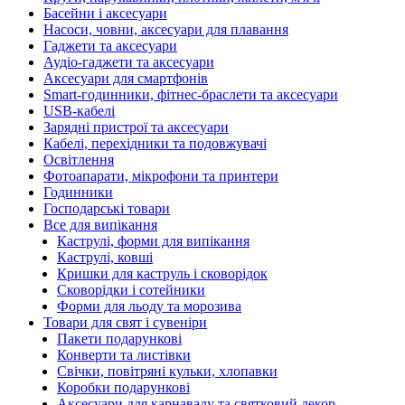
Басейни і аксесуари
Насоси, човни, аксесуари для плавання
Гаджети та аксесуари
Аудіо-гаджети та аксесуари
Аксесуари для смартфонів
Smart-годинники, фітнес-браслети та аксесуари
USB-кабелі
Зарядні пристрої та аксесуари
Кабелі, перехідники та подовжувачі
Освітлення
Фотоапарати, мікрофони та принтери
Годинники
Господарські товари
Все для випікання
Каструлі, форми для випікання
Каструлі, ковші
Кришки для каструль і сковорідок
Сковорідки і сотейники
Форми для льоду та морозива
Товари для свят і сувеніри
Пакети подарункові
Конверти та листівки
Свічки, повітряні кульки, хлопавки
Коробки подарункові
Аксесуари для карнавалу та святковий декор