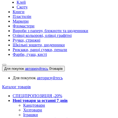
Клей
Скотч
Книги
Пластилін
Маркери
Фломастери
Вироби з паперу, блокноти та щоденники
Олівці кольорові, олівці графітні
Ручки, стрижні
Шкільні зошити, щоденники
Рюкзаки, ранці сумки, пенали
Фарби, гуаш, кисті
Для покупок
авторизуйтесь
0
товарів
Для покупок
авторизуйтесь
Каталог товарів
СПЕЦПРОПОЗИЦІЯ -20%
Нові товари за останнi 7 днiв
Канцтовари
Хозтовари
Іграшки