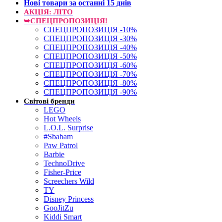
Нові товари за останнi 15 днiв
АКЦІЯ: ЛІТО
➥СПЕЦПРОПОЗИЦІЯ!
СПЕЦПРОПОЗИЦІЯ -10%
СПЕЦПРОПОЗИЦІЯ -30%
СПЕЦПРОПОЗИЦІЯ -40%
СПЕЦПРОПОЗИЦІЯ -50%
СПЕЦПРОПОЗИЦІЯ -60%
СПЕЦПРОПОЗИЦІЯ -70%
СПЕЦПРОПОЗИЦІЯ -80%
СПЕЦПРОПОЗИЦІЯ -90%
Світові бренди
LEGO
Hot Wheels
L.O.L. Surprise
#Sbabam
Paw Patrol
Barbie
TechnoDrive
Fisher-Price
Screechers Wild
TY
Disney Princess
GooJitZu
Kiddi Smart