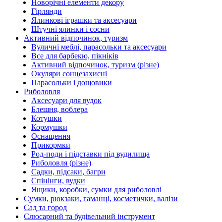
Новорічні елементи декору
Гірлянди
Ялинкові іграшки та аксесуари
Штучні ялинки і сосни
Активний відпочинок, туризм
Вуличні меблі, парасольки та аксесуари
Все для барбекю, пікніків
Активний відпочинок, туризм (різне)
Окуляри сонцезахисні
Парасольки і дощовики
Риболовля
Аксесуари для вудок
Блешня, воблера
Котушки
Кормушки
Оснащення
Прикормки
Род-поди і підставки під вудилища
Риболовля (різне)
Садки, підсаки, багри
Спінінги, вудки
Ящики, коробки, сумки для риболовлі
Сумки, рюкзаки, гаманці, косметички, валізи
Сад та город
Слюсарний та будівельний інструмент