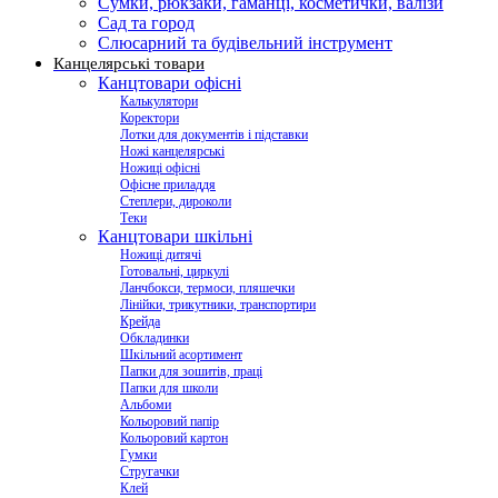
Сумки, рюкзаки, гаманці, косметички, валізи
Сад та город
Слюсарний та будівельний інструмент
Канцелярські товари
Канцтовари офісні
Калькулятори
Коректори
Лотки для документів і підставки
Ножі канцелярські
Ножиці офісні
Офісне приладдя
Степлери, дироколи
Теки
Канцтовари шкільні
Ножиці дитячі
Готовальні, циркулі
Ланчбокси, термоси, пляшечки
Лінійки, трикутники, транспортири
Крейда
Обкладинки
Шкільний асортимент
Папки для зошитів, праці
Папки для школи
Альбоми
Кольоровий папір
Кольоровий картон
Гумки
Стругачки
Клей