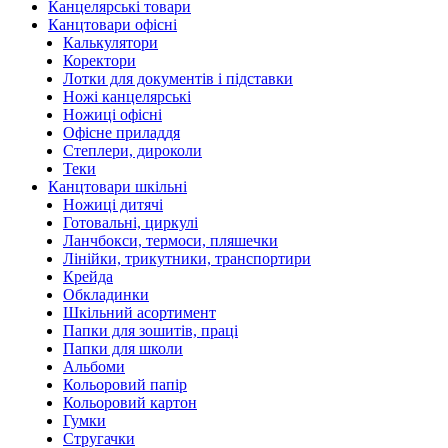
Канцелярські товари
Канцтовари офісні
Калькулятори
Коректори
Лотки для документів і підставки
Ножі канцелярські
Ножиці офісні
Офісне приладдя
Степлери, дироколи
Теки
Канцтовари шкільні
Ножиці дитячі
Готовальні, циркулі
Ланчбокси, термоси, пляшечки
Лінійки, трикутники, транспортири
Крейда
Обкладинки
Шкільний асортимент
Папки для зошитів, праці
Папки для школи
Альбоми
Кольоровий папір
Кольоровий картон
Гумки
Стругачки