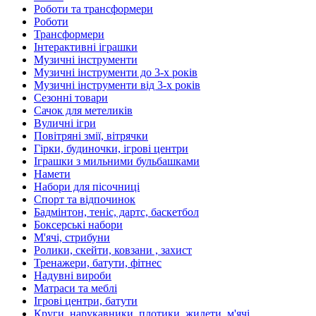
Роботи та трансформери
Роботи
Трансформери
Інтерактивні іграшки
Музичні інструменти
Музичні інструменти до 3-х років
Музичні інструменти від 3-х років
Сезонні товари
Сачок для метеликів
Вуличні ігри
Повітряні змії, вітрячки
Гірки, будиночки, ігрові центри
Іграшки з мильними бульбашками
Намети
Набори для пісочниці
Спорт та відпочинок
Бадмінтон, теніс, дартс, баскетбол
Боксерські набори
М'ячі, стрибуни
Ролики, скейти, ковзани , захист
Тренажери, батути, фітнес
Надувні вироби
Матраси та меблі
Ігрові центри, батути
Круги, нарукавники, плотики, жилети, м'ячі