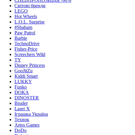
СПЕЦПРОПОЗИЦІЯ -90%
Світові бренди
LEGO
Hot Wheels
L.O.L. Surprise
#Sbabam
Paw Patrol
Barbie
TechnoDrive
Fisher-Price
Screechers Wild
TY
Disney Princess
GooJitZu
Kiddi Smart
LUKKY
Funko
DOKA
DINOSTER
Bruder
Laser X
Іграшка Україна
Технок
Artos Games
DoDo