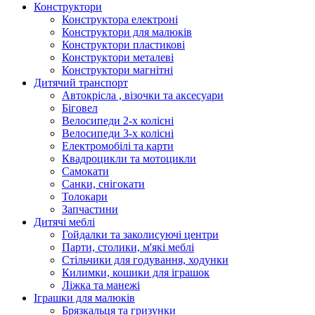
Конструктори
Конструктора електроні
Конструктори для малюків
Конструктори пластикові
Конструктори металеві
Конструктори магнітні
Дитячий транспорт
Автокрісла , візочки та аксесуари
Біговел
Велосипеди 2-х колісні
Велосипеди 3-х колісні
Електромобілі та карти
Квадроцикли та мотоцикли
Самокати
Санки, снігокати
Толокари
Запчастини
Дитячі меблі
Гойдалки та заколисуючі центри
Парти, столики, м'які меблі
Стільчики для годування, ходунки
Килимки, кошики для іграшок
Ліжка та манежі
Іграшки для малюків
Брязкальця та гризунки