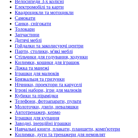
Велосипеди 3-х колісні
Електромобілі та карти
Квадроцикли та мотоцикли
Самокати
Санки, снігокати
Толокари
Запчастини
Дитячі меблі
Гойдалки та заколисуючі центри
Парти, столики, м'які меблі
Стільчики для годування, ходунки
Килимки, кошики для іграшок
Ліжка та манежі
Іграшки для малюків
Брязкальця та гризунки
Нічники, проектори та каруселі
Ігрові набори, ігри для малюків
Кубики та пірамідки
Телефони, фотоапарати, пульти
Молоточки, дзиґи, неваляшки
Автотренажер, кермо
Іграшки для купання
Заводні, інерційні іграшки
Навчальні книги, плакати, планшети, комп'ютери
Килимки, дуги та тренажери для немовлят