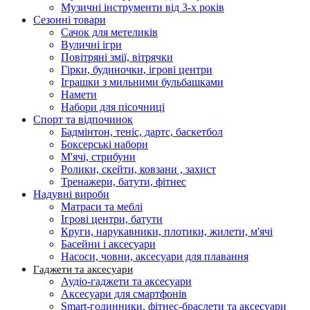
Музичні інструменти від 3-х років
Сезонні товари
Сачок для метеликів
Вуличні ігри
Повітряні змії, вітрячки
Гірки, будиночки, ігрові центри
Іграшки з мильними бульбашками
Намети
Набори для пісочниці
Спорт та відпочинок
Бадмінтон, теніс, дартс, баскетбол
Боксерські набори
М'ячі, стрибуни
Ролики, скейти, ковзани , захист
Тренажери, батути, фітнес
Надувні вироби
Матраси та меблі
Ігрові центри, батути
Круги, нарукавники, плотики, жилети, м'ячі
Басейни і аксесуари
Насоси, човни, аксесуари для плавання
Гаджети та аксесуари
Аудіо-гаджети та аксесуари
Аксесуари для смартфонів
Smart-годинники, фітнес-браслети та аксесуари