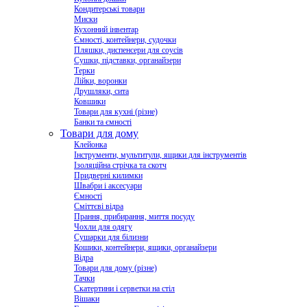
Кондитерські товари
Миски
Кухонний інвентар
Ємності, контейнери, судочки
Пляшки, диспенсери для соусів
Сушки, підставки, органайзери
Терки
Лійки, воронки
Друшляки, сита
Ковшики
Товари для кухні (різне)
Банки та ємності
Товари для дому
Клейонка
Інструменти, мультитули, ящики для інструментів
Ізоляційна стрічка та скотч
Придверні килимки
Швабри і аксесуари
Ємності
Сміттєві відра
Прання, прибирання, миття посуду
Чохли для одягу
Сушарки для білизни
Кошики, контейнери, ящики, органайзери
Відра
Товари для дому (різне)
Тачки
Скатертини і серветки на стіл
Вішаки