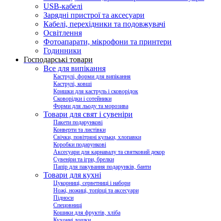
USB-кабелі
Зарядні пристрої та аксесуари
Кабелі, перехідники та подовжувачі
Освітлення
Фотоапарати, мікрофони та принтери
Годинники
Господарські товари
Все для випікання
Каструлі, форми для випікання
Каструлі, ковші
Кришки для каструль і сковорідок
Сковорідки і сотейники
Форми для льоду та морозива
Товари для свят і сувеніри
Пакети подарункові
Конверти та листівки
Свічки, повітряні кульки, хлопавки
Коробки подарункові
Аксесуари для карнавалу та святковий декор
Сувеніри та ігри, брелки
Папір для пакування подарунків, банти
Товари для кухні
Цукорниці, серветниці і набори
Ножі, ножиці, топірці та аксесуари
Підноси
Спецовниці
Кошики для фруктів, хліба
Кухонні дошки