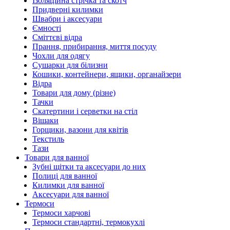
Ізоляційна стрічка та скотч
Придверні килимки
Швабри і аксесуари
Ємності
Сміттєві відра
Прання, прибирання, миття посуду
Чохли для одягу
Сушарки для білизни
Кошики, контейнери, ящики, органайзери
Відра
Товари для дому (різне)
Тачки
Скатертини і серветки на стіл
Вішаки
Горщики, вазони для квітів
Текстиль
Тази
Товари для ванної
Зубні щітки та аксесуари до них
Полиці для ванної
Килимки для ванної
Аксесуари для ванної
Термоси
Термоси харчові
Термоси стандартні, термокухлі