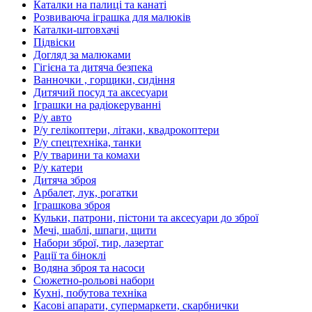
Каталки на палиці та канаті
Розвиваюча іграшка для малюків
Каталки-штовхачі
Підвіски
Догляд за малюками
Гігієна та дитяча безпека
Ванночки , горщики, сидіння
Дитячий посуд та аксесуари
Іграшки на радіокеруванні
Р/у авто
Р/у гелікоптери, літаки, квадрокоптери
Р/у спецтехніка, танки
Р/у тварини та комахи
Р/у катери
Дитяча зброя
Арбалет, лук, рогатки
Іграшкова зброя
Кульки, патрони, пістони та аксесуари до зброї
Мечі, шаблі, шпаги, щити
Набори зброї, тир, лазертаг
Рації та біноклі
Водяна зброя та насоси
Сюжетно-рольові набори
Кухні, побутова техніка
Касові апарати, супермаркети, скарбнички