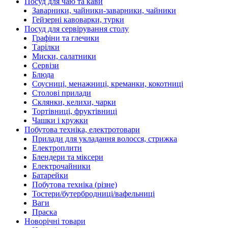
Посуд для чаю та кави
Заварники, чайники-заварники, чайники
Гейзерні кавоварки, турки
Посуд для сервірування столу
Графіни та глечики
Тарілки
Миски, салатники
Сервізи
Блюда
Соусниці, менажниці, креманки, кокотниці
Столові прилади
Склянки, келихи, чарки
Тортівниці, фруктівниці
Чашки і кружки
Побутова техніка, електротовари
Прилади для укладання волосся, стрижка
Електроплити
Блендери та міксери
Електрочайники
Батарейки
Побутова техніка (різне)
Тостери/бутербродниці/вафельниці
Ваги
Праска
Новорічні товари