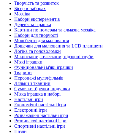
Творчість та розвиток
Бісер в наборах
Мозаїка
Набори експерементів
Дерев'яна іграшка
Картини по номерам та алмазна мозаїка
Набори для творчості
Мольберти для малювання
Дощечки для малювання та LCD планшети
Логіка та головоломки
Мікроскопи, телескопи, підзорні труби
М'які іграшки
Функціональні м'які іграшки
Тварини
Персонажі мультфільмів
Ляльки з тканини
Сумочки ,брелки, подушки
М'яка іграшка в наборі
Настільні ігри
Економічні настільні ігри
Електронні ігри
Розважальні настільні ігри
Розвиваючі настільні ігри
Спортивні настільні ігри
Пазли