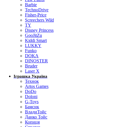
Barbie
TechnoDrive
Fisher-Price
Screechers Wild
TY
Disney Princess
GooJitZu
Kiddi Smart
LUKKY
Funko
DOKA
DINOSTER
Bruder
Laser X
Іграшка Україна
Технок
Artos Games
DoDo
Doloni
G-Toys
Бамсик
ВладиТойс
Данко Тойс
Копиця