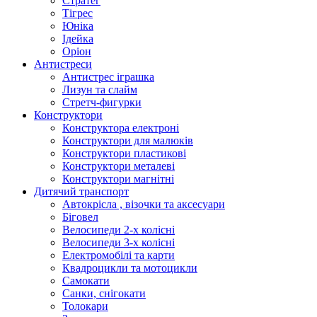
Стратег
Тігрес
Юніка
Ідейка
Оріон
Антистреси
Антистрес іграшка
Лизун та слайм
Стретч-фигурки
Конструктори
Конструктора електроні
Конструктори для малюків
Конструктори пластикові
Конструктори металеві
Конструктори магнітні
Дитячий транспорт
Автокрісла , візочки та аксесуари
Біговел
Велосипеди 2-х колісні
Велосипеди 3-х колісні
Електромобілі та карти
Квадроцикли та мотоцикли
Самокати
Санки, снігокати
Толокари