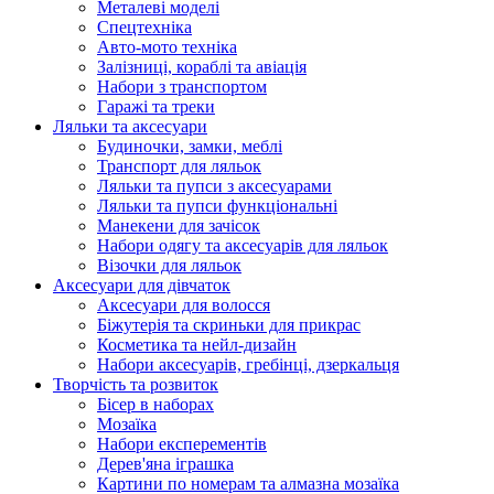
Металеві моделі
Спецтехніка
Авто-мото техніка
Залізниці, кораблі та авіація
Набори з транспортом
Гаражі та треки
Ляльки та аксесуари
Будиночки, замки, меблі
Транспорт для ляльок
Ляльки та пупси з аксесуарами
Ляльки та пупси функціональні
Манекени для зачісок
Набори одягу та аксесуарів для ляльок
Візочки для ляльок
Аксесуари для дівчаток
Аксесуари для волосся
Біжутерія та скриньки для прикрас
Косметика та нейл-дизайн
Набори аксесуарів, гребінці, дзеркальця
Творчість та розвиток
Бісер в наборах
Мозаїка
Набори експерементів
Дерев'яна іграшка
Картини по номерам та алмазна мозаїка