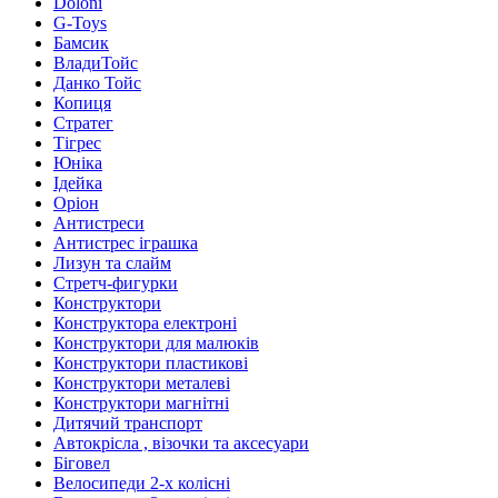
Doloni
G-Toys
Бамсик
ВладиТойс
Данко Тойс
Копиця
Стратег
Тігрес
Юніка
Ідейка
Оріон
Антистреси
Антистрес іграшка
Лизун та слайм
Стретч-фигурки
Конструктори
Конструктора електроні
Конструктори для малюків
Конструктори пластикові
Конструктори металеві
Конструктори магнітні
Дитячий транспорт
Автокрісла , візочки та аксесуари
Біговел
Велосипеди 2-х колісні