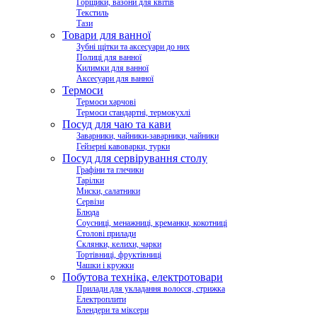
Горщики, вазони для квітів
Текстиль
Тази
Товари для ванної
Зубні щітки та аксесуари до них
Полиці для ванної
Килимки для ванної
Аксесуари для ванної
Термоси
Термоси харчові
Термоси стандартні, термокухлі
Посуд для чаю та кави
Заварники, чайники-заварники, чайники
Гейзерні кавоварки, турки
Посуд для сервірування столу
Графіни та глечики
Тарілки
Миски, салатники
Сервізи
Блюда
Соусниці, менажниці, креманки, кокотниці
Столові прилади
Склянки, келихи, чарки
Тортівниці, фруктівниці
Чашки і кружки
Побутова техніка, електротовари
Прилади для укладання волосся, стрижка
Електроплити
Блендери та міксери