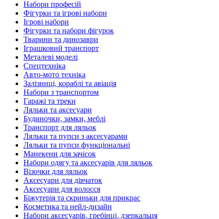
Набори професій
Фігурки та ігрові набори
Ігрові набори
Фігурки та набори фігурок
Тварини та динозаври
Іграшковий транспорт
Металеві моделі
Спецтехніка
Авто-мото техніка
Залізниці, кораблі та авіація
Набори з транспортом
Гаражі та треки
Ляльки та аксесуари
Будиночки, замки, меблі
Транспорт для ляльок
Ляльки та пупси з аксесуарами
Ляльки та пупси функціональні
Манекени для зачісок
Набори одягу та аксесуарів для ляльок
Візочки для ляльок
Аксесуари для дівчаток
Аксесуари для волосся
Біжутерія та скриньки для прикрас
Косметика та нейл-дизайн
Набори аксесуарів, гребінці, дзеркальця