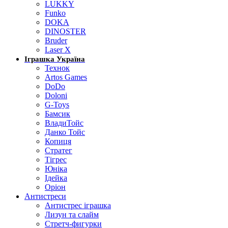
LUKKY
Funko
DOKA
DINOSTER
Bruder
Laser X
Іграшка Україна
Технок
Artos Games
DoDo
Doloni
G-Toys
Бамсик
ВладиТойс
Данко Тойс
Копиця
Стратег
Тігрес
Юніка
Ідейка
Оріон
Антистреси
Антистрес іграшка
Лизун та слайм
Стретч-фигурки