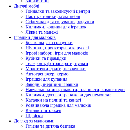
Запчастини
Дитячі меблі
Гойдалки та заколисуючі центри
Парти, столики, м'які меблі
Стільчики для годування, ходунки
Килимки, кошики для іграшок
Ліжка та манежі
Іграшки для малюків
Брязкальця та гризунки
Нічники, проектори та каруселі
Ігрові набори, ігри для малюків
Кубики та пірамідки
Телефони, фотоапарати, пульти
Молоточки, дзиґи, неваляшки
Автотренажер, кермо
Іграшки для купання
Заводні, інерційні іграшки
Навчальні книги, плакати, планшети, комп'ютери
Килимки, дуги та тренажери для немовлят
Каталки на палиці та канаті
Розвиваюча іграшка для малюків
Каталки-штовхачі
Підвіски
Догляд за малюками
Гігієна та дитяча безпека