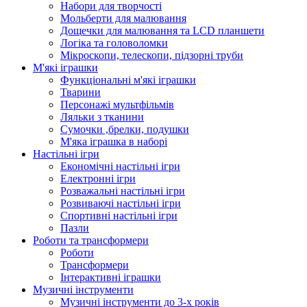
Набори для творчості
Мольберти для малювання
Дощечки для малювання та LCD планшети
Логіка та головоломки
Мікроскопи, телескопи, підзорні труби
М'які іграшки
Функціональні м'які іграшки
Тварини
Персонажі мультфільмів
Ляльки з тканини
Сумочки ,брелки, подушки
М'яка іграшка в наборі
Настільні ігри
Економічні настільні ігри
Електронні ігри
Розважальні настільні ігри
Розвиваючі настільні ігри
Спортивні настільні ігри
Пазли
Роботи та трансформери
Роботи
Трансформери
Інтерактивні іграшки
Музичні інструменти
Музичні інструменти до 3-х років