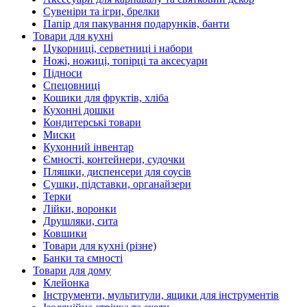
Сувеніри та ігри, брелки
Папір для пакування подарунків, банти
Товари для кухні
Цукорниці, серветниці і набори
Ножі, ножиці, топірці та аксесуари
Підноси
Спецовниці
Кошики для фруктів, хліба
Кухонні дошки
Кондитерські товари
Миски
Кухонний інвентар
Ємності, контейнери, судочки
Пляшки, диспенсери для соусів
Сушки, підставки, органайзери
Терки
Лійки, воронки
Друшляки, сита
Ковшики
Товари для кухні (різне)
Банки та ємності
Товари для дому
Клейонка
Інструменти, мультитули, ящики для інструментів