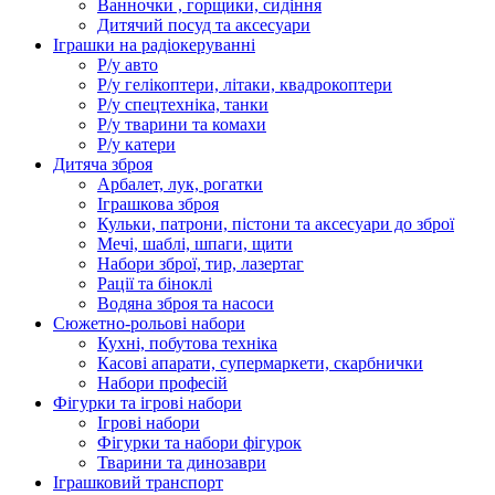
Ванночки , горщики, сидіння
Дитячий посуд та аксесуари
Іграшки на радіокеруванні
Р/у авто
Р/у гелікоптери, літаки, квадрокоптери
Р/у спецтехніка, танки
Р/у тварини та комахи
Р/у катери
Дитяча зброя
Арбалет, лук, рогатки
Іграшкова зброя
Кульки, патрони, пістони та аксесуари до зброї
Мечі, шаблі, шпаги, щити
Набори зброї, тир, лазертаг
Рації та біноклі
Водяна зброя та насоси
Сюжетно-рольові набори
Кухні, побутова техніка
Касові апарати, супермаркети, скарбнички
Набори професій
Фігурки та ігрові набори
Ігрові набори
Фігурки та набори фігурок
Тварини та динозаври
Іграшковий транспорт