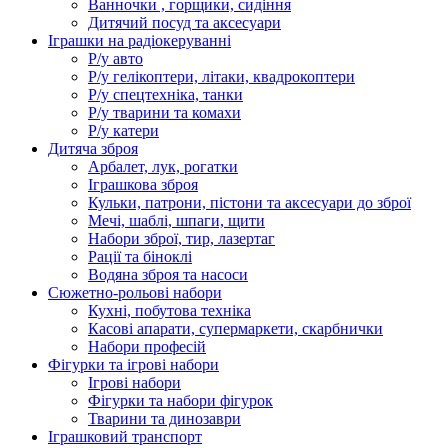
Ванночки , горщики, сидіння
Дитячий посуд та аксесуари
Іграшки на радіокеруванні
Р/у авто
Р/у гелікоптери, літаки, квадрокоптери
Р/у спецтехніка, танки
Р/у тварини та комахи
Р/у катери
Дитяча зброя
Арбалет, лук, рогатки
Іграшкова зброя
Кульки, патрони, пістони та аксесуари до зброї
Мечі, шаблі, шпаги, щити
Набори зброї, тир, лазертаг
Рації та біноклі
Водяна зброя та насоси
Сюжетно-рольові набори
Кухні, побутова техніка
Касові апарати, супермаркети, скарбнички
Набори професій
Фігурки та ігрові набори
Ігрові набори
Фігурки та набори фігурок
Тварини та динозаври
Іграшковий транспорт