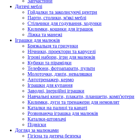
Запчастини
Дитячі меблі
Гойдалки та заколисуючі центри
Парти, столики, м'які меблі
Стільчики для годування, ходунки
Килимки, кошики для іграшок
Ліжка та манежі
Іграшки для малюків
Брязкальця та гризунки
Нічники, проектори та каруселі
Ігрові набори, ігри для малюків
Кубики та пірамідки
Телефони, фотоапарати, пульти
Молоточки, дзиґи, неваляшки
Автотренажер, кермо
Іграшки для купання
Заводні, інерційні іграшки
Навчальні книги, плакати, планшети, комп'ютери
Килимки, дуги та тренажери для немовлят
Каталки на палиці та канаті
Розвиваюча іграшка для малюків
Каталки-штовхачі
Підвіски
Догляд за малюками
Гігієна та дитяча безпека