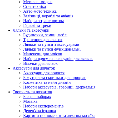
Металеві моделі
Спецтехніка
Авто-мото техніка
Залізниці, кораблі та авіація
Набори з транспортом
Гаражі та треки
Ляльки та аксесуари
Будиночки, замки, меблі
Транспорт для ляльок
Ляльки та пупси з аксесуарами
Ляльки та пупси функціональні
Манекени для зачісок
Набори одягу та аксесуарів для ляльок
Візочки для ляльок
Аксесуари для дівчаток
Аксесуари для волосся
Біжутерія та скриньки для прикрас
Косметика та нейл-дизайн
Набори аксесуарів, гребінці, дзеркальця
Творчість та розвиток
Бісер в наборах
Мозаїка
Набори експерементів
Дерев'яна іграшка
Картини по номерам та алмазна мозаїка