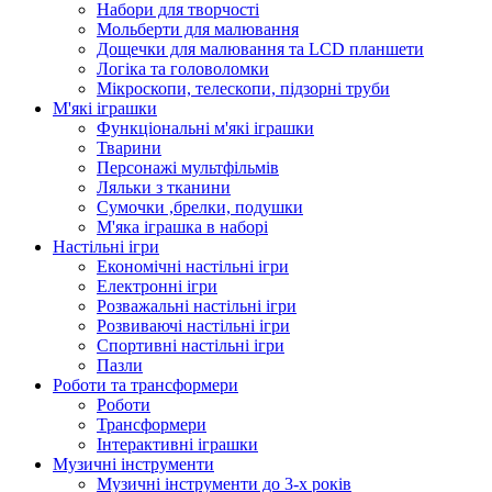
Набори для творчості
Мольберти для малювання
Дощечки для малювання та LCD планшети
Логіка та головоломки
Мікроскопи, телескопи, підзорні труби
М'які іграшки
Функціональні м'які іграшки
Тварини
Персонажі мультфільмів
Ляльки з тканини
Сумочки ,брелки, подушки
М'яка іграшка в наборі
Настільні ігри
Економічні настільні ігри
Електронні ігри
Розважальні настільні ігри
Розвиваючі настільні ігри
Спортивні настільні ігри
Пазли
Роботи та трансформери
Роботи
Трансформери
Інтерактивні іграшки
Музичні інструменти
Музичні інструменти до 3-х років