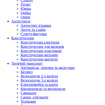
Стратег
Тігрес
Юніка
Ідейка
Оріон
Антистреси
Антистрес іграшка
Лизун та слайм
Стретч-фигурки
Конструктори
Конструктора електроні
Конструктори для малюків
Конструктори пластикові
Конструктори металеві
Конструктори магнітні
Дитячий транспорт
Автокрісла , візочки та аксесуари
Біговел
Велосипеди 2-х колісні
Велосипеди 3-х колісні
Електромобілі та карти
Квадроцикли та мотоцикли
Самокати
Санки, снігокати
Толокари