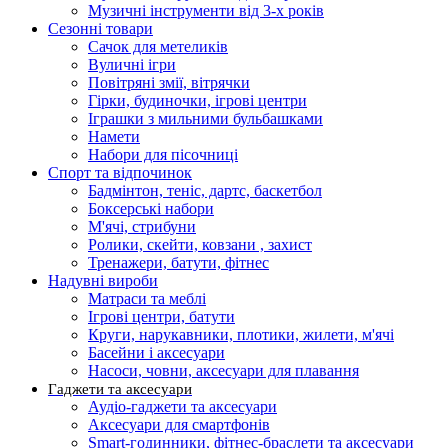
Музичні інструменти від 3-х років
Сезонні товари
Сачок для метеликів
Вуличні ігри
Повітряні змії, вітрячки
Гірки, будиночки, ігрові центри
Іграшки з мильними бульбашками
Намети
Набори для пісочниці
Спорт та відпочинок
Бадмінтон, теніс, дартс, баскетбол
Боксерські набори
М'ячі, стрибуни
Ролики, скейти, ковзани , захист
Тренажери, батути, фітнес
Надувні вироби
Матраси та меблі
Ігрові центри, батути
Круги, нарукавники, плотики, жилети, м'ячі
Басейни і аксесуари
Насоси, човни, аксесуари для плавання
Гаджети та аксесуари
Аудіо-гаджети та аксесуари
Аксесуари для смартфонів
Smart-годинники, фітнес-браслети та аксесуари