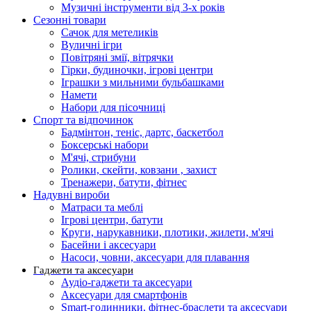
Музичні інструменти від 3-х років
Сезонні товари
Сачок для метеликів
Вуличні ігри
Повітряні змії, вітрячки
Гірки, будиночки, ігрові центри
Іграшки з мильними бульбашками
Намети
Набори для пісочниці
Спорт та відпочинок
Бадмінтон, теніс, дартс, баскетбол
Боксерські набори
М'ячі, стрибуни
Ролики, скейти, ковзани , захист
Тренажери, батути, фітнес
Надувні вироби
Матраси та меблі
Ігрові центри, батути
Круги, нарукавники, плотики, жилети, м'ячі
Басейни і аксесуари
Насоси, човни, аксесуари для плавання
Гаджети та аксесуари
Аудіо-гаджети та аксесуари
Аксесуари для смартфонів
Smart-годинники, фітнес-браслети та аксесуари