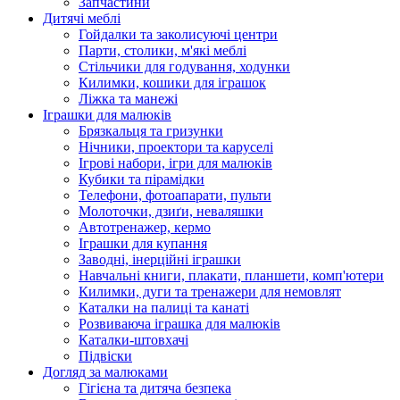
Запчастини
Дитячі меблі
Гойдалки та заколисуючі центри
Парти, столики, м'які меблі
Стільчики для годування, ходунки
Килимки, кошики для іграшок
Ліжка та манежі
Іграшки для малюків
Брязкальця та гризунки
Нічники, проектори та каруселі
Ігрові набори, ігри для малюків
Кубики та пірамідки
Телефони, фотоапарати, пульти
Молоточки, дзиґи, неваляшки
Автотренажер, кермо
Іграшки для купання
Заводні, інерційні іграшки
Навчальні книги, плакати, планшети, комп'ютери
Килимки, дуги та тренажери для немовлят
Каталки на палиці та канаті
Розвиваюча іграшка для малюків
Каталки-штовхачі
Підвіски
Догляд за малюками
Гігієна та дитяча безпека