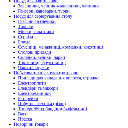
Посуд для чаю та кави
Заварники, чайники-заварники, чайники
Гейзерні кавоварки, турки
Посуд для сервірування столу
Графіни та глечики
Тарілки
Миски, салатники
Сервізи
Блюда
Соусниці, менажниці, креманки, кокотниці
Столові прилади
Склянки, келихи, чарки
Тортівниці, фруктівниці
Чашки і кружки
Побутова техніка, електротовари
Прилади для укладання волосся, стрижка
Електроплити
Блендери та міксери
Електрочайники
Батарейки
Побутова техніка (різне)
Тостери/бутербродниці/вафельниці
Ваги
Праска
Новорічні товари