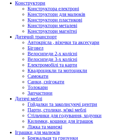
Конструктори
Конструктора електроні
Конструктори для малюків
Конструктори пластикові
Конструктори металеві
Конструктори магнітні
Дитячий транспорт
Автокрісла , візочки та аксесуари
Біговел
Велосипеди 2-х колісні
Велосипеди 3-х колісні
Електромобілі та карти
Квадроцикли та мотоцикли
Самокати
Санки, снігокати
Толокари
Запчастини
Дитячі меблі
Гойдалки та заколисуючі центри
Парти, столики, м'які меблі
Стільчики для годування, ходунки
Килимки, кошики для іграшок
Ліжка та манежі
Іграшки для малюків
Брязкальця та гризунки