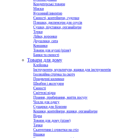
Кондитерські товари
Миски
Кухонний інвентар
Ємності, контейнери, судочки
Пляшки, диспенсери для соусів
Сушки, підставки, органайзери
Терки
Лійки, воронки
Друшляки, сита
Ковшики
Товари для кухні (різне)
Банки та ємності
Товари для дому
Клейонка
Інструменти, мультитули, ящики для інструментів
Ізоляційна стрічка та скотч
Придверні килимки
Швабри і аксесуари
Ємності
Сміттєві відра
Прання, прибирання, миття посуду
Чохли для одягу
Сушарки для білизни
Кошики, контейнери, ящики, органайзери
Відра
Товари для дому (різне)
Тачки
Скатертини і серветки на стіл
Вішаки