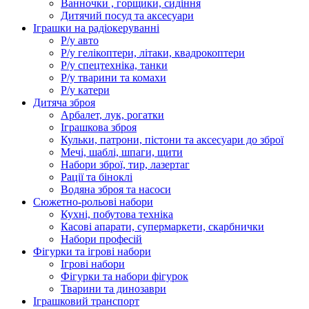
Ванночки , горщики, сидіння
Дитячий посуд та аксесуари
Іграшки на радіокеруванні
Р/у авто
Р/у гелікоптери, літаки, квадрокоптери
Р/у спецтехніка, танки
Р/у тварини та комахи
Р/у катери
Дитяча зброя
Арбалет, лук, рогатки
Іграшкова зброя
Кульки, патрони, пістони та аксесуари до зброї
Мечі, шаблі, шпаги, щити
Набори зброї, тир, лазертаг
Рації та біноклі
Водяна зброя та насоси
Сюжетно-рольові набори
Кухні, побутова техніка
Касові апарати, супермаркети, скарбнички
Набори професій
Фігурки та ігрові набори
Ігрові набори
Фігурки та набори фігурок
Тварини та динозаври
Іграшковий транспорт