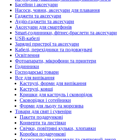
Басейни і аксесуари
Насоси, човни, аксесуари для плавання
Гаджети та аксесуари
Аудіо-гаджети та аксесуари
Аксесуари для смартфонів
Smart-годинники, фітнес-браслети та аксесуари
USB-кабелі
Зарядні пристрої та аксесуари
Кабелі, перехідники та подовжувачі
Освітлення
Фотоапарати, мікрофони та принтери
Годинники
Господарські товари
Все для випікання
Каструлі, форми для випікання
Каструлі, ковші
Кришки для каструль і сковорідок
Сковорідки і сотейники
Форми для льоду та морозива
Товари для свят і сувеніри
Пакети подарункові
Конверти та листівки
Свічки, повітряні кульки, хлопавки
Коробки подарункові
Аксесуари для карнавалу та святковий декор