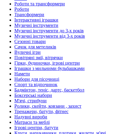
Роботи та трансформери
Роботи
Трансформери
Інтерактивні іграшки
Музичні інструменти
Музичні інструменти до 3-х років
Музичні інструменти від 3-х років
Сезонні товари
Сачок для метеликів
Вуличні ігри
Повітряні змії, вітрячки
Гірки, будиночки, ігрові центри
Іграшки з мильними бульбашками
Намети
Набори для пісочниці
Спорт та відпочинок
Бадмінтон, теніс, дартс, баскетбол
Боксерські набори
М'ячі, стрибуни
Ролики, скейти, ковзани , захист
Тренажери, батути, фітнес
Надувні вироби
Матраси та меблі
Ігрові центри, батути
Круги, нарукавники, плотики, жилети, м'ячі