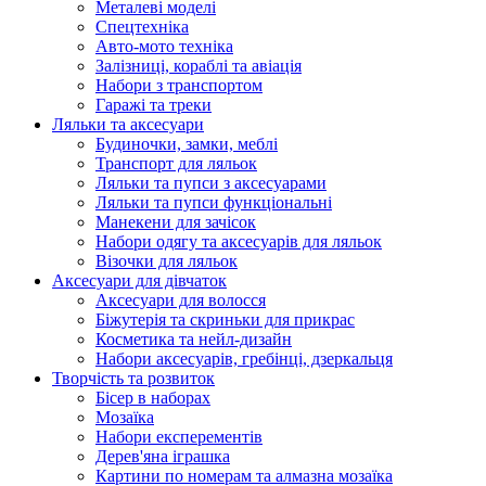
Металеві моделі
Спецтехніка
Авто-мото техніка
Залізниці, кораблі та авіація
Набори з транспортом
Гаражі та треки
Ляльки та аксесуари
Будиночки, замки, меблі
Транспорт для ляльок
Ляльки та пупси з аксесуарами
Ляльки та пупси функціональні
Манекени для зачісок
Набори одягу та аксесуарів для ляльок
Візочки для ляльок
Аксесуари для дівчаток
Аксесуари для волосся
Біжутерія та скриньки для прикрас
Косметика та нейл-дизайн
Набори аксесуарів, гребінці, дзеркальця
Творчість та розвиток
Бісер в наборах
Мозаїка
Набори експерементів
Дерев'яна іграшка
Картини по номерам та алмазна мозаїка