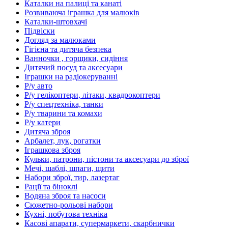
Каталки на палиці та канаті
Розвиваюча іграшка для малюків
Каталки-штовхачі
Підвіски
Догляд за малюками
Гігієна та дитяча безпека
Ванночки , горщики, сидіння
Дитячий посуд та аксесуари
Іграшки на радіокеруванні
Р/у авто
Р/у гелікоптери, літаки, квадрокоптери
Р/у спецтехніка, танки
Р/у тварини та комахи
Р/у катери
Дитяча зброя
Арбалет, лук, рогатки
Іграшкова зброя
Кульки, патрони, пістони та аксесуари до зброї
Мечі, шаблі, шпаги, щити
Набори зброї, тир, лазертаг
Рації та біноклі
Водяна зброя та насоси
Сюжетно-рольові набори
Кухні, побутова техніка
Касові апарати, супермаркети, скарбнички