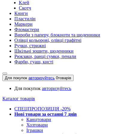
Клей
Скотч
Книги
Пластилін
Маркери
Фломастери
Вироби з паперу, блокноти та щоденники
Олівці кольорові, олівці графітні
Ручки, стрижні
Шкільні зошити, щоденники
Рюкзаки, ранці сумки, пенали
Фарби, гуаш, кисті
Для покупок
авторизуйтесь
0
товарів
Для покупок
авторизуйтесь
Каталог товарів
СПЕЦПРОПОЗИЦІЯ -20%
Нові товари за останнi 7 днiв
Канцтовари
Хозтовари
Іграшки