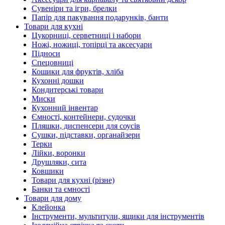
Сувеніри та ігри, брелки
Папір для пакування подарунків, банти
Товари для кухні
Цукорниці, серветниці і набори
Ножі, ножиці, топірці та аксесуари
Підноси
Спецовниці
Кошики для фруктів, хліба
Кухонні дошки
Кондитерські товари
Миски
Кухонний інвентар
Ємності, контейнери, судочки
Пляшки, диспенсери для соусів
Сушки, підставки, органайзери
Терки
Лійки, воронки
Друшляки, сита
Ковшики
Товари для кухні (різне)
Банки та ємності
Товари для дому
Клейонка
Інструменти, мультитули, ящики для інструментів