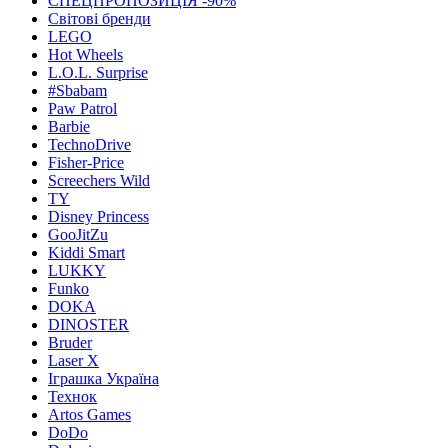
СПЕЦПРОПОЗИЦІЯ -90%
Світові бренди
LEGO
Hot Wheels
L.O.L. Surprise
#Sbabam
Paw Patrol
Barbie
TechnoDrive
Fisher-Price
Screechers Wild
TY
Disney Princess
GooJitZu
Kiddi Smart
LUKKY
Funko
DOKA
DINOSTER
Bruder
Laser X
Іграшка Україна
Технок
Artos Games
DoDo