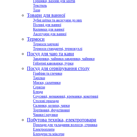
Горщики, вазони для квітів
Текстиль
Тази
Товари для ванної
Зубні щітки та аксесуари до них
Полиці для ванної
Килимки для ванної
Аксесуари для ванної
Термоси
Термоси харчові
Термоси стандартні, термокухлі
Посуд для чаю та кави
Заварники, чайники-заварники, чайники
Гейзерні кавоварки, турки
Посуд для сервірування столу
Графіни та глечики
Тарілки
Миски, салатники
Сервізи
Блюда
Соусниці, менажниці, креманки, кокотниці
Столові прилади
Склянки, келихи, чарки
Тортівниці, фруктівниці
Чашки і кружки
Побутова техніка, електротовари
Прилади для укладання волосся, стрижка
Електроплити
Блендери та міксери