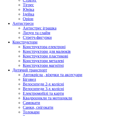
Стратег
Тігрес
Юніка
Ідейка
Оріон
Антистреси
Антистрес іграшка
Лизун та слайм
Стретч-фигурки
Конструктори
Конструктора електроні
Конструктори для малюків
Конструктори пластикові
Конструктори металеві
Конструктори магнітні
Дитячий транспорт
Автокрісла , візочки та аксесуари
Біговел
Велосипеди 2-х колісні
Велосипеди 3-х колісні
Електромобілі та карти
Квадроцикли та мотоцикли
Самокати
Санки, снігокати
Толокари