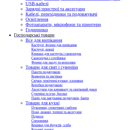
USB-кабелі
Зарядні пристрої та аксесуари
Кабелі, перехідники та подовжувачі
Освітлення
Фотоапарати, мікрофони та принтери
Годинники
Господарські товари
Все для випікання
Каструлі, форми для випікання
Каструлі, ковші
Кришки для каструль і сковорідок
Сковорідки і сотейники
Форми для льоду та морозива
Товари для свят і сувеніри
Пакети подарункові
Конверти та листівки
Свічки, повітряні кульки, хлопавки
Коробки подарункові
Аксесуари для карнавалу та святковий декор
Сувеніри та ігри, брелки
Папір для пакування подарунків, банти
Товари для кухні
Цукорниці, серветниці і набори
Ножі, ножиці, топірці та аксесуари
Підноси
Спецовниці
Кошики для фруктів, хліба
Кухонні дошки