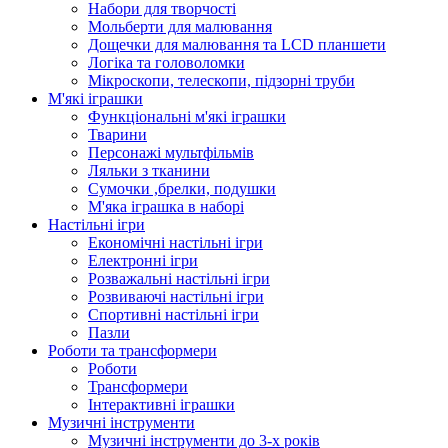
Набори для творчості
Мольберти для малювання
Дощечки для малювання та LCD планшети
Логіка та головоломки
Мікроскопи, телескопи, підзорні труби
М'які іграшки
Функціональні м'які іграшки
Тварини
Персонажі мультфільмів
Ляльки з тканини
Сумочки ,брелки, подушки
М'яка іграшка в наборі
Настільні ігри
Економічні настільні ігри
Електронні ігри
Розважальні настільні ігри
Розвиваючі настільні ігри
Спортивні настільні ігри
Пазли
Роботи та трансформери
Роботи
Трансформери
Інтерактивні іграшки
Музичні інструменти
Музичні інструменти до 3-х років