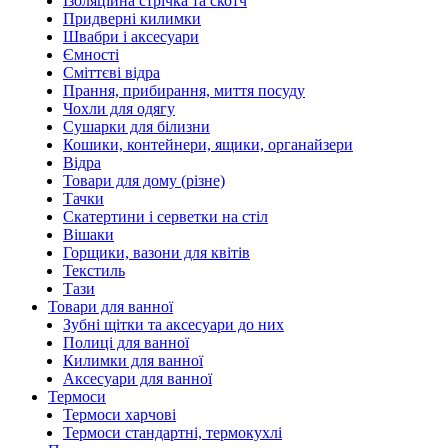
Ізоляційна стрічка та скотч
Придверні килимки
Швабри і аксесуари
Ємності
Сміттєві відра
Прання, прибирання, миття посуду
Чохли для одягу
Сушарки для білизни
Кошики, контейнери, ящики, органайзери
Відра
Товари для дому (різне)
Тачки
Скатертини і серветки на стіл
Вішаки
Горщики, вазони для квітів
Текстиль
Тази
Товари для ванної
Зубні щітки та аксесуари до них
Полиці для ванної
Килимки для ванної
Аксесуари для ванної
Термоси
Термоси харчові
Термоси стандартні, термокухлі