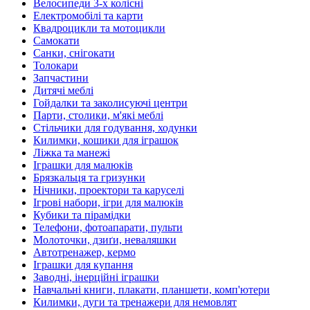
Велосипеди 3-х колісні
Електромобілі та карти
Квадроцикли та мотоцикли
Самокати
Санки, снігокати
Толокари
Запчастини
Дитячі меблі
Гойдалки та заколисуючі центри
Парти, столики, м'які меблі
Стільчики для годування, ходунки
Килимки, кошики для іграшок
Ліжка та манежі
Іграшки для малюків
Брязкальця та гризунки
Нічники, проектори та каруселі
Ігрові набори, ігри для малюків
Кубики та пірамідки
Телефони, фотоапарати, пульти
Молоточки, дзиґи, неваляшки
Автотренажер, кермо
Іграшки для купання
Заводні, інерційні іграшки
Навчальні книги, плакати, планшети, комп'ютери
Килимки, дуги та тренажери для немовлят