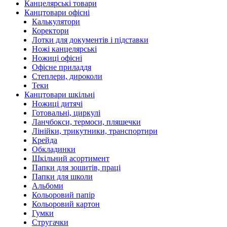
Канцелярські товари
Канцтовари офісні
Калькулятори
Коректори
Лотки для документів і підставки
Ножі канцелярські
Ножиці офісні
Офісне приладдя
Степлери, дироколи
Теки
Канцтовари шкільні
Ножиці дитячі
Готовальні, циркулі
Ланчбокси, термоси, пляшечки
Лінійки, трикутники, транспортири
Крейда
Обкладинки
Шкільний асортимент
Папки для зошитів, праці
Папки для школи
Альбоми
Кольоровий папір
Кольоровий картон
Гумки
Стругачки