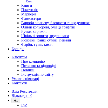
Скотч
Книги
Пластилін
Маркери
Фломастери
Вироби з паперу, блокноти та щоденники
Олівці кольорові, олівці графітні
Ручки, стрижні
Шкільні зошити, щоденники
Рюкзаки, ранці сумки, пенали
Фарби, гуаш, кисті
Бренди
Клієнтам
Про компанію
Питання та відповіді
Новини
Інструкція по сайту
Умови співпраці
Контакти
Вхід
Реєстрація
Відкладені
0
Укр
Рус