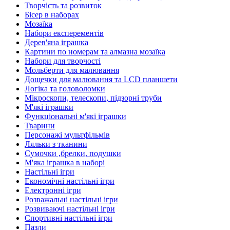
Творчість та розвиток
Бісер в наборах
Мозаїка
Набори експерементів
Дерев'яна іграшка
Картини по номерам та алмазна мозаїка
Набори для творчості
Мольберти для малювання
Дощечки для малювання та LCD планшети
Логіка та головоломки
Мікроскопи, телескопи, підзорні труби
М'які іграшки
Функціональні м'які іграшки
Тварини
Персонажі мультфільмів
Ляльки з тканини
Сумочки ,брелки, подушки
М'яка іграшка в наборі
Настільні ігри
Економічні настільні ігри
Електронні ігри
Розважальні настільні ігри
Розвиваючі настільні ігри
Спортивні настільні ігри
Пазли