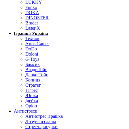
LUKKY
Funko
DOKA
DINOSTER
Bruder
Laser X
Іграшка Україна
Технок
Artos Games
DoDo
Doloni
G-Toys
Бамсик
ВладиТойс
Данко Тойс
Копиця
Стратег
Тігрес
Юніка
Ідейка
Оріон
Антистреси
Антистрес іграшка
Лизун та слайм
Стретч-фигурки