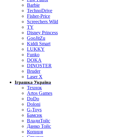
Barbie
TechnoDrive
Fisher-Price
Screechers Wild
TY
Disney Princess
GooJitZu
Kiddi Smart
LUKKY
Funko
DOKA
DINOSTER
Bruder
Laser X
Іграшка Україна
Технок
Artos Games
DoDo
Doloni
G-Toys
Бамсик
ВладиТойс
Данко Тойс
Копиця