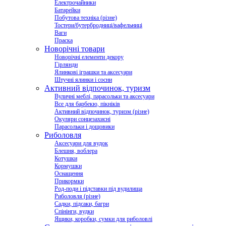
Електрочайники
Батарейки
Побутова техніка (різне)
Тостери/бутербродниці/вафельниці
Ваги
Праска
Новорічні товари
Новорічні елементи декору
Гірлянди
Ялинкові іграшки та аксесуари
Штучні ялинки і сосни
Активний відпочинок, туризм
Вуличні меблі, парасольки та аксесуари
Все для барбекю, пікніків
Активний відпочинок, туризм (різне)
Окуляри сонцезахисні
Парасольки і дощовики
Риболовля
Аксесуари для вудок
Блешня, воблера
Котушки
Кормушки
Оснащення
Прикормки
Род-поди і підставки під вудилища
Риболовля (різне)
Садки, підсаки, багри
Спінінги, вудки
Ящики, коробки, сумки для риболовлі