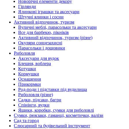
Новорічні елементи декору
Гірлянди
Ялинкові іграшки та аксесуари
Штучні ялинки і сосни
Активний відпочинок, туризм
Вуличні меблі, парасольки та аксесуари
Все для барбекю, пікніків
Активний відпочинок, туризм (різне)
Окуляри сонцезахисні
Парасольки і дощовики
Риболовля
Аксесуари для вудок
Блешня, воблера
Котушки
Кормушки
Оснащення
Прикормки
Род-поди і підставки під вудилища
Риболовля (різне)
Садки, підсаки, багри
Спінінги, вудки
Ящики, коробки, сумки для риболовлі
Сумки, рюкзаки, гаманці, косметички, валізи
Сад та город
Слюсарний та будівельний інструмент