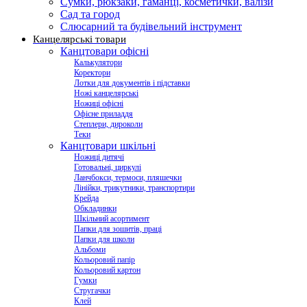
Сумки, рюкзаки, гаманці, косметички, валізи
Сад та город
Слюсарний та будівельний інструмент
Канцелярські товари
Канцтовари офісні
Калькулятори
Коректори
Лотки для документів і підставки
Ножі канцелярські
Ножиці офісні
Офісне приладдя
Степлери, дироколи
Теки
Канцтовари шкільні
Ножиці дитячі
Готовальні, циркулі
Ланчбокси, термоси, пляшечки
Лінійки, трикутники, транспортири
Крейда
Обкладинки
Шкільний асортимент
Папки для зошитів, праці
Папки для школи
Альбоми
Кольоровий папір
Кольоровий картон
Гумки
Стругачки
Клей