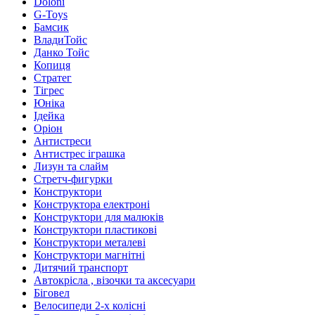
Doloni
G-Toys
Бамсик
ВладиТойс
Данко Тойс
Копиця
Стратег
Тігрес
Юніка
Ідейка
Оріон
Антистреси
Антистрес іграшка
Лизун та слайм
Стретч-фигурки
Конструктори
Конструктора електроні
Конструктори для малюків
Конструктори пластикові
Конструктори металеві
Конструктори магнітні
Дитячий транспорт
Автокрісла , візочки та аксесуари
Біговел
Велосипеди 2-х колісні