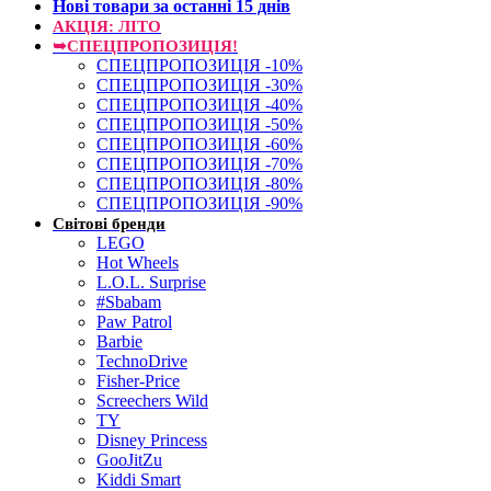
Нові товари за останнi 15 днiв
АКЦІЯ: ЛІТО
➥СПЕЦПРОПОЗИЦІЯ!
СПЕЦПРОПОЗИЦІЯ -10%
СПЕЦПРОПОЗИЦІЯ -30%
СПЕЦПРОПОЗИЦІЯ -40%
СПЕЦПРОПОЗИЦІЯ -50%
СПЕЦПРОПОЗИЦІЯ -60%
СПЕЦПРОПОЗИЦІЯ -70%
СПЕЦПРОПОЗИЦІЯ -80%
СПЕЦПРОПОЗИЦІЯ -90%
Світові бренди
LEGO
Hot Wheels
L.O.L. Surprise
#Sbabam
Paw Patrol
Barbie
TechnoDrive
Fisher-Price
Screechers Wild
TY
Disney Princess
GooJitZu
Kiddi Smart