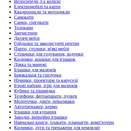
Велосипеди 3-х колісні
Електромобілі та карти
Квадроцикли та мотоцикли
Самокати
Санки, снігокати
Толокари
Запчастини
Дитячі меблі
Гойдалки та заколисуючі центри
Парти, столики, м'які меблі
Стільчики для годування, ходунки
Килимки, кошики для іграшок
Ліжка та манежі
Іграшки для малюків
Брязкальця та гризунки
Нічники, проектори та каруселі
Ігрові набори, ігри для малюків
Кубики та пірамідки
Телефони, фотоапарати, пульти
Молоточки, дзиґи, неваляшки
Автотренажер, кермо
Іграшки для купання
Заводні, інерційні іграшки
Навчальні книги, плакати, планшети, комп'ютери
Килимки, дуги та тренажери для немовлят