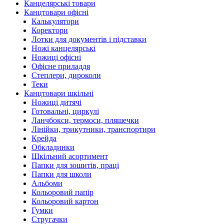
Канцелярські товари
Канцтовари офісні
Калькулятори
Коректори
Лотки для документів і підставки
Ножі канцелярські
Ножиці офісні
Офісне приладдя
Степлери, дироколи
Теки
Канцтовари шкільні
Ножиці дитячі
Готовальні, циркулі
Ланчбокси, термоси, пляшечки
Лінійки, трикутники, транспортири
Крейда
Обкладинки
Шкільний асортимент
Папки для зошитів, праці
Папки для школи
Альбоми
Кольоровий папір
Кольоровий картон
Гумки
Стругачки