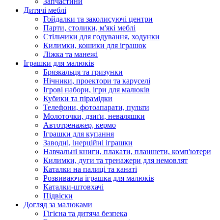
Запчастини
Дитячі меблі
Гойдалки та заколисуючі центри
Парти, столики, м'які меблі
Стільчики для годування, ходунки
Килимки, кошики для іграшок
Ліжка та манежі
Іграшки для малюків
Брязкальця та гризунки
Нічники, проектори та каруселі
Ігрові набори, ігри для малюків
Кубики та пірамідки
Телефони, фотоапарати, пульти
Молоточки, дзиґи, неваляшки
Автотренажер, кермо
Іграшки для купання
Заводні, інерційні іграшки
Навчальні книги, плакати, планшети, комп'ютери
Килимки, дуги та тренажери для немовлят
Каталки на палиці та канаті
Розвиваюча іграшка для малюків
Каталки-штовхачі
Підвіски
Догляд за малюками
Гігієна та дитяча безпека