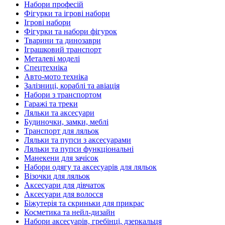
Набори професій
Фігурки та ігрові набори
Ігрові набори
Фігурки та набори фігурок
Тварини та динозаври
Іграшковий транспорт
Металеві моделі
Спецтехніка
Авто-мото техніка
Залізниці, кораблі та авіація
Набори з транспортом
Гаражі та треки
Ляльки та аксесуари
Будиночки, замки, меблі
Транспорт для ляльок
Ляльки та пупси з аксесуарами
Ляльки та пупси функціональні
Манекени для зачісок
Набори одягу та аксесуарів для ляльок
Візочки для ляльок
Аксесуари для дівчаток
Аксесуари для волосся
Біжутерія та скриньки для прикрас
Косметика та нейл-дизайн
Набори аксесуарів, гребінці, дзеркальця