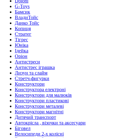
Doloni
G-Toys
Бамсик
ВладиТойс
Данко Тойс
Копиця
Стратег
Тігрес
Юніка
Ідейка
Оріон
Антистреси
Антистрес іграшка
Лизун та слайм
Стретч-фигурки
Конструктори
Конструктора електроні
Конструктори для малюків
Конструктори пластикові
Конструктори металеві
Конструктори магнітні
Дитячий транспорт
Автокрісла , візочки та аксесуари
Біговел
Велосипеди 2-х колісні