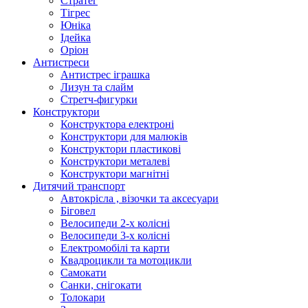
Стратег
Тігрес
Юніка
Ідейка
Оріон
Антистреси
Антистрес іграшка
Лизун та слайм
Стретч-фигурки
Конструктори
Конструктора електроні
Конструктори для малюків
Конструктори пластикові
Конструктори металеві
Конструктори магнітні
Дитячий транспорт
Автокрісла , візочки та аксесуари
Біговел
Велосипеди 2-х колісні
Велосипеди 3-х колісні
Електромобілі та карти
Квадроцикли та мотоцикли
Самокати
Санки, снігокати
Толокари