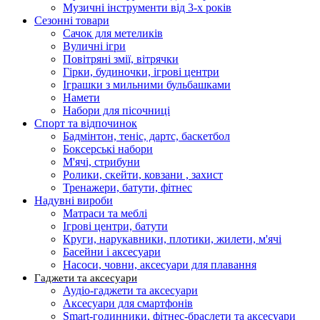
Музичні інструменти від 3-х років
Сезонні товари
Сачок для метеликів
Вуличні ігри
Повітряні змії, вітрячки
Гірки, будиночки, ігрові центри
Іграшки з мильними бульбашками
Намети
Набори для пісочниці
Спорт та відпочинок
Бадмінтон, теніс, дартс, баскетбол
Боксерські набори
М'ячі, стрибуни
Ролики, скейти, ковзани , захист
Тренажери, батути, фітнес
Надувні вироби
Матраси та меблі
Ігрові центри, батути
Круги, нарукавники, плотики, жилети, м'ячі
Басейни і аксесуари
Насоси, човни, аксесуари для плавання
Гаджети та аксесуари
Аудіо-гаджети та аксесуари
Аксесуари для смартфонів
Smart-годинники, фітнес-браслети та аксесуари