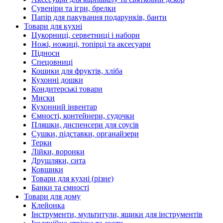
Сувеніри та ігри, брелки
Папір для пакування подарунків, банти
Товари для кухні
Цукорниці, серветниці і набори
Ножі, ножиці, топірці та аксесуари
Підноси
Спецовниці
Кошики для фруктів, хліба
Кухонні дошки
Кондитерські товари
Миски
Кухонний інвентар
Ємності, контейнери, судочки
Пляшки, диспенсери для соусів
Сушки, підставки, органайзери
Терки
Лійки, воронки
Друшляки, сита
Ковшики
Товари для кухні (різне)
Банки та ємності
Товари для дому
Клейонка
Інструменти, мультитули, ящики для інструментів