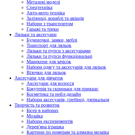
Металеві моделі
Спецтехніка
Авто-мото техніка
Залізниці, кораблі та авіація
Набори з транспортом
Гаражі та треки
Ляльки та аксесуари
Будиночки, замки, меблі
Транспорт для ляльок
Ляльки та пупси з аксесуарами
Ляльки та пупси функціональні
Манекени для зачісок
Набори одягу та аксесуарів для ляльок
Візочки для ляльок
Аксесуари для дівчаток
Аксесуари для волосся
Біжутерія та скриньки для прикрас
Косметика та нейл-дизайн
Набори аксесуарів, гребінці, дзеркальця
Творчість та розвиток
Бісер в наборах
Мозаїка
Набори експерементів
Дерев'яна іграшка
Картини по номерам та алмазна мозаїка