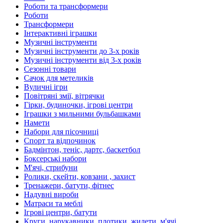
Роботи та трансформери
Роботи
Трансформери
Інтерактивні іграшки
Музичні інструменти
Музичні інструменти до 3-х років
Музичні інструменти від 3-х років
Сезонні товари
Сачок для метеликів
Вуличні ігри
Повітряні змії, вітрячки
Гірки, будиночки, ігрові центри
Іграшки з мильними бульбашками
Намети
Набори для пісочниці
Спорт та відпочинок
Бадмінтон, теніс, дартс, баскетбол
Боксерські набори
М'ячі, стрибуни
Ролики, скейти, ковзани , захист
Тренажери, батути, фітнес
Надувні вироби
Матраси та меблі
Ігрові центри, батути
Круги, нарукавники, плотики, жилети, м'ячі