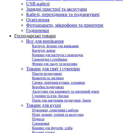
USB-кабелі
Зарядні пристрої та аксесуари
Кабелі, перехідники та подовжувачі
Освітлення
Фотоапарати, мікрофони та принтери
Годинники
Господарські товари
Все для випікання
Каструлі, форми для випікання
Каструлі, ковші
Кришки для каструль і сковорідок
Сковорідки і сотейники
Форми для льоду та морозива
Товари для свят і сувеніри
Пакети подарункові
Конверти та листівки
Свічки, повітряні кульки, хлопавки
Коробки подарункові
Аксесуари для карнавалу та святковий декор
Сувеніри та ігри, брелки
Папір для пакування подарунків, банти
Товари для кухні
Цукорниці, серветниці і набори
Ножі, ножиці, топірці та аксесуари
Підноси
Спецовниці
Кошики для фруктів, хліба
Кухонні дошки