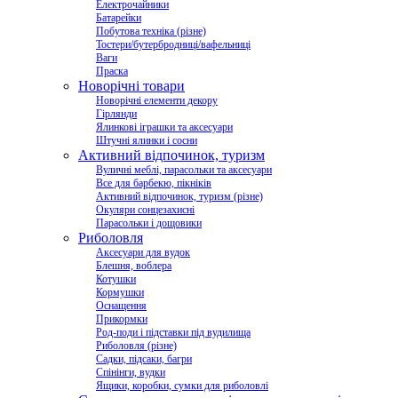
Електрочайники
Батарейки
Побутова техніка (різне)
Тостери/бутербродниці/вафельниці
Ваги
Праска
Новорічні товари
Новорічні елементи декору
Гірлянди
Ялинкові іграшки та аксесуари
Штучні ялинки і сосни
Активний відпочинок, туризм
Вуличні меблі, парасольки та аксесуари
Все для барбекю, пікніків
Активний відпочинок, туризм (різне)
Окуляри сонцезахисні
Парасольки і дощовики
Риболовля
Аксесуари для вудок
Блешня, воблера
Котушки
Кормушки
Оснащення
Прикормки
Род-поди і підставки під вудилища
Риболовля (різне)
Садки, підсаки, багри
Спінінги, вудки
Ящики, коробки, сумки для риболовлі