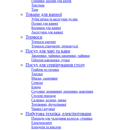
Горщики, вазони для квітів
Текстиль
Тази
Товари для ванної
Зубні щітки та аксесуари до них
Полиці для ванної
Килимки для ванної
Аксесуари для ванної
Термоси
Термоси харчові
Термоси стандартні, термокухлі
Посуд для чаю та кави
Заварники, чайники-заварники, чайники
Гейзерні кавоварки, турки
Посуд для сервірування столу
Графіни та глечики
Тарілки
Миски, салатники
Сервізи
Блюда
Соусниці, менажниці, креманки, кокотниці
Столові прилади
Склянки, келихи, чарки
Тортівниці, фруктівниці
Чашки і кружки
Побутова техніка, електротовари
Прилади для укладання волосся, стрижка
Електроплити
Блендери та міксери