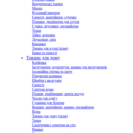
Кондитерські товари
Миски
Кухонний інвентар
Ємності, контейнери, судочки
Пляшки, диспенсери для соусів
Сушки, підставки, органайзери
Терки
Лійки, воронки
Друшляки, сита
Ковшики
Товари для кухні (різне)
Банки та ємності
Товари для дому
Клейонка
Інструменти, мультитули, ящики для інструментів
Ізоляційна стрічка та скотч
Придверні килимки
Швабри і аксесуари
Ємності
Сміттєві відра
Прання, прибирання, миття посуду
Чохли для одягу
Сушарки для білизни
Кошики, контейнери, ящики, органайзери
Відра
Товари для дому (різне)
Тачки
Скатертини і серветки на стіл
Вішаки