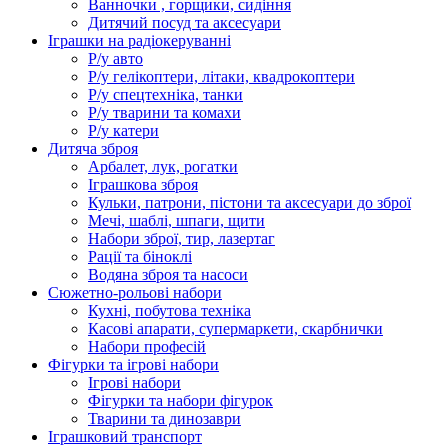
Ванночки , горщики, сидіння
Дитячий посуд та аксесуари
Іграшки на радіокеруванні
Р/у авто
Р/у гелікоптери, літаки, квадрокоптери
Р/у спецтехніка, танки
Р/у тварини та комахи
Р/у катери
Дитяча зброя
Арбалет, лук, рогатки
Іграшкова зброя
Кульки, патрони, пістони та аксесуари до зброї
Мечі, шаблі, шпаги, щити
Набори зброї, тир, лазертаг
Рації та біноклі
Водяна зброя та насоси
Сюжетно-рольові набори
Кухні, побутова техніка
Касові апарати, супермаркети, скарбнички
Набори професій
Фігурки та ігрові набори
Ігрові набори
Фігурки та набори фігурок
Тварини та динозаври
Іграшковий транспорт