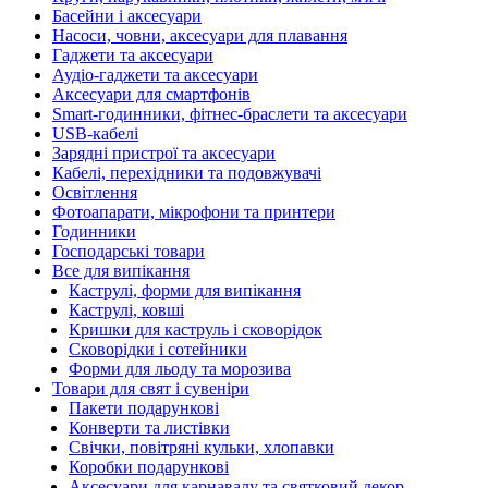
Басейни і аксесуари
Насоси, човни, аксесуари для плавання
Гаджети та аксесуари
Аудіо-гаджети та аксесуари
Аксесуари для смартфонів
Smart-годинники, фітнес-браслети та аксесуари
USB-кабелі
Зарядні пристрої та аксесуари
Кабелі, перехідники та подовжувачі
Освітлення
Фотоапарати, мікрофони та принтери
Годинники
Господарські товари
Все для випікання
Каструлі, форми для випікання
Каструлі, ковші
Кришки для каструль і сковорідок
Сковорідки і сотейники
Форми для льоду та морозива
Товари для свят і сувеніри
Пакети подарункові
Конверти та листівки
Свічки, повітряні кульки, хлопавки
Коробки подарункові
Аксесуари для карнавалу та святковий декор