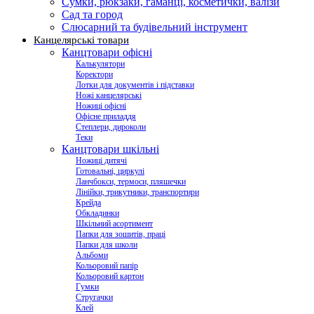
Сумки, рюкзаки, гаманці, косметички, валізи
Сад та город
Слюсарний та будівельний інструмент
Канцелярські товари
Канцтовари офісні
Калькулятори
Коректори
Лотки для документів і підставки
Ножі канцелярські
Ножиці офісні
Офісне приладдя
Степлери, дироколи
Теки
Канцтовари шкільні
Ножиці дитячі
Готовальні, циркулі
Ланчбокси, термоси, пляшечки
Лінійки, трикутники, транспортири
Крейда
Обкладинки
Шкільний асортимент
Папки для зошитів, праці
Папки для школи
Альбоми
Кольоровий папір
Кольоровий картон
Гумки
Стругачки
Клей