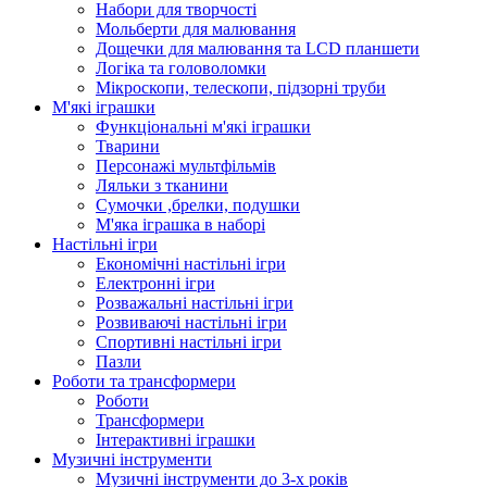
Набори для творчості
Мольберти для малювання
Дощечки для малювання та LCD планшети
Логіка та головоломки
Мікроскопи, телескопи, підзорні труби
М'які іграшки
Функціональні м'які іграшки
Тварини
Персонажі мультфільмів
Ляльки з тканини
Сумочки ,брелки, подушки
М'яка іграшка в наборі
Настільні ігри
Економічні настільні ігри
Електронні ігри
Розважальні настільні ігри
Розвиваючі настільні ігри
Спортивні настільні ігри
Пазли
Роботи та трансформери
Роботи
Трансформери
Інтерактивні іграшки
Музичні інструменти
Музичні інструменти до 3-х років