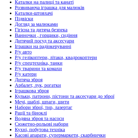
Каталки на палиці та канаті
Розвиваюча іграшка для малюків
Каталки-штовхачі
Підвіски
Догляд за малюками
Гігієна та дитяча безпека
Ванночки , горщики, сидіння
Дитячий посуд та аксесуари
Іграшки на радіокеруванні
Р/у авто
Р/у гелікоптери, літаки, квадрокоптери
Р/у спецтехніка, танки
Р/у тварини та комахи
Р/у катери
Дитяча зброя
Арбалет, лук, рогатки
Іграшкова зброя
Кульки, патрони, пістони та аксесуари до зброї
Мечі, шаблі, шпаги, щити
Набори зброї, тир, лазертаг
Рації та біноклі
Водяна зброя та насоси
Сюжетно-рольові набори
Кухні, побутова техніка
Касові апарати, супермаркети, скарбнички