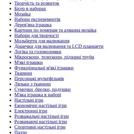
Творчість та розвиток
Бісер в наборах
Мозаїка
Набори експерементів
Дерев'яна іграшка
Картини по номерам та алмазна мозаїка
Набори для творчості
Мольберти для малювання
Дощечки для малювання та LCD планшети
Логіка та головоломки
Мікроскопи, телескопи, підзорні труби
М'які іграшки
Функціональні м'які іграшки
Тварини
Персонажі мультфільмів
Ляльки з тканини
Сумочки ,брелки, подушки
М'яка іграшка в наборі
Настільні ігри
Економічні настільні ігри
Електронні ігри
Розважальні настільні ігри
Розвиваючі настільні ігри
Спортивні настільні ігри
Пазли