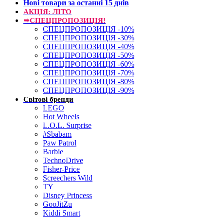
Нові товари за останнi 15 днiв
АКЦІЯ: ЛІТО
➥СПЕЦПРОПОЗИЦІЯ!
СПЕЦПРОПОЗИЦІЯ -10%
СПЕЦПРОПОЗИЦІЯ -30%
СПЕЦПРОПОЗИЦІЯ -40%
СПЕЦПРОПОЗИЦІЯ -50%
СПЕЦПРОПОЗИЦІЯ -60%
СПЕЦПРОПОЗИЦІЯ -70%
СПЕЦПРОПОЗИЦІЯ -80%
СПЕЦПРОПОЗИЦІЯ -90%
Світові бренди
LEGO
Hot Wheels
L.O.L. Surprise
#Sbabam
Paw Patrol
Barbie
TechnoDrive
Fisher-Price
Screechers Wild
TY
Disney Princess
GooJitZu
Kiddi Smart