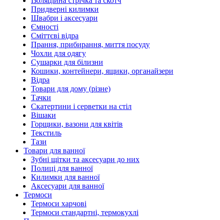
Ізоляційна стрічка та скотч
Придверні килимки
Швабри і аксесуари
Ємності
Сміттєві відра
Прання, прибирання, миття посуду
Чохли для одягу
Сушарки для білизни
Кошики, контейнери, ящики, органайзери
Відра
Товари для дому (різне)
Тачки
Скатертини і серветки на стіл
Вішаки
Горщики, вазони для квітів
Текстиль
Тази
Товари для ванної
Зубні щітки та аксесуари до них
Полиці для ванної
Килимки для ванної
Аксесуари для ванної
Термоси
Термоси харчові
Термоси стандартні, термокухлі