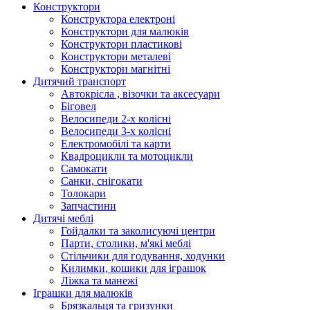
Конструктори
Конструктора електроні
Конструктори для малюків
Конструктори пластикові
Конструктори металеві
Конструктори магнітні
Дитячий транспорт
Автокрісла , візочки та аксесуари
Біговел
Велосипеди 2-х колісні
Велосипеди 3-х колісні
Електромобілі та карти
Квадроцикли та мотоцикли
Самокати
Санки, снігокати
Толокари
Запчастини
Дитячі меблі
Гойдалки та заколисуючі центри
Парти, столики, м'які меблі
Стільчики для годування, ходунки
Килимки, кошики для іграшок
Ліжка та манежі
Іграшки для малюків
Брязкальця та гризунки