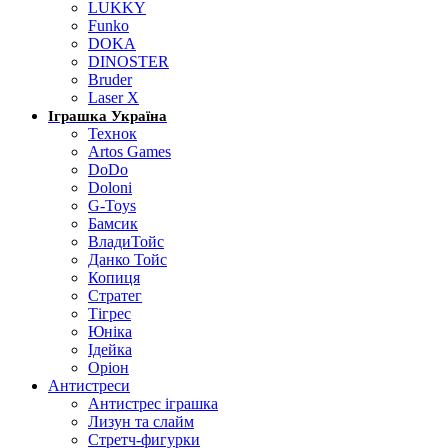
LUKKY
Funko
DOKA
DINOSTER
Bruder
Laser X
Іграшка Україна
Технок
Artos Games
DoDo
Doloni
G-Toys
Бамсик
ВладиТойс
Данко Тойс
Копиця
Стратег
Тігрес
Юніка
Ідейка
Оріон
Антистреси
Антистрес іграшка
Лизун та слайм
Стретч-фигурки