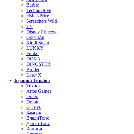
Barbie
TechnoDrive
Fisher-Price
Screechers Wild
TY
Disney Princess
GooJitZu
Kiddi Smart
LUKKY
Funko
DOKA
DINOSTER
Bruder
Laser X
Іграшка Україна
Технок
Artos Games
DoDo
Doloni
G-Toys
Бамсик
ВладиТойс
Данко Тойс
Копиця