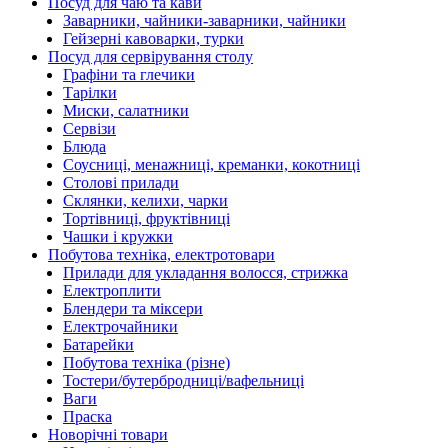
Посуд для чаю та кави
Заварники, чайники-заварники, чайники
Гейзерні кавоварки, турки
Посуд для сервірування столу
Графіни та глечики
Тарілки
Миски, салатники
Сервізи
Блюда
Соусниці, менажниці, креманки, кокотниці
Столові прилади
Склянки, келихи, чарки
Тортівниці, фруктівниці
Чашки і кружки
Побутова техніка, електротовари
Прилади для укладання волосся, стрижка
Електроплити
Блендери та міксери
Електрочайники
Батарейки
Побутова техніка (різне)
Тостери/бутербродниці/вафельниці
Ваги
Праска
Новорічні товари