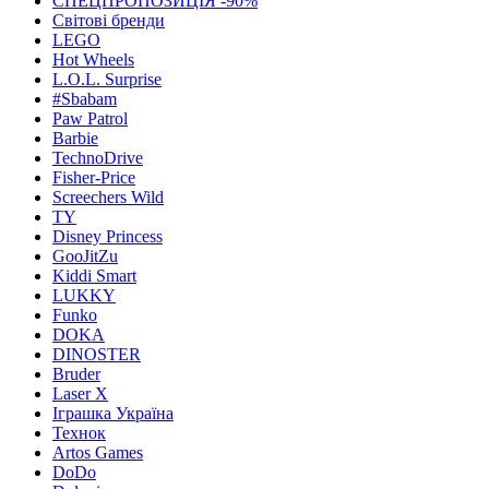
СПЕЦПРОПОЗИЦІЯ -90%
Світові бренди
LEGO
Hot Wheels
L.O.L. Surprise
#Sbabam
Paw Patrol
Barbie
TechnoDrive
Fisher-Price
Screechers Wild
TY
Disney Princess
GooJitZu
Kiddi Smart
LUKKY
Funko
DOKA
DINOSTER
Bruder
Laser X
Іграшка Україна
Технок
Artos Games
DoDo