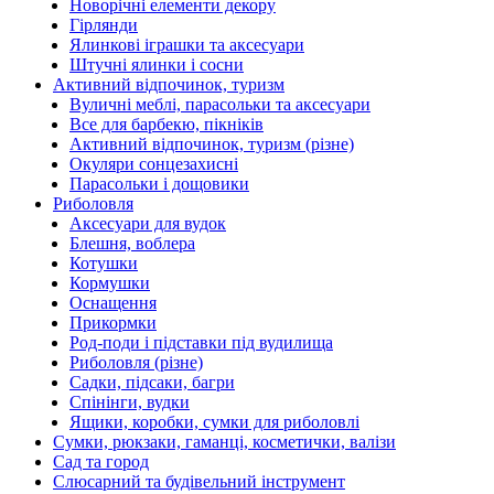
Новорічні елементи декору
Гірлянди
Ялинкові іграшки та аксесуари
Штучні ялинки і сосни
Активний відпочинок, туризм
Вуличні меблі, парасольки та аксесуари
Все для барбекю, пікніків
Активний відпочинок, туризм (різне)
Окуляри сонцезахисні
Парасольки і дощовики
Риболовля
Аксесуари для вудок
Блешня, воблера
Котушки
Кормушки
Оснащення
Прикормки
Род-поди і підставки під вудилища
Риболовля (різне)
Садки, підсаки, багри
Спінінги, вудки
Ящики, коробки, сумки для риболовлі
Сумки, рюкзаки, гаманці, косметички, валізи
Сад та город
Слюсарний та будівельний інструмент