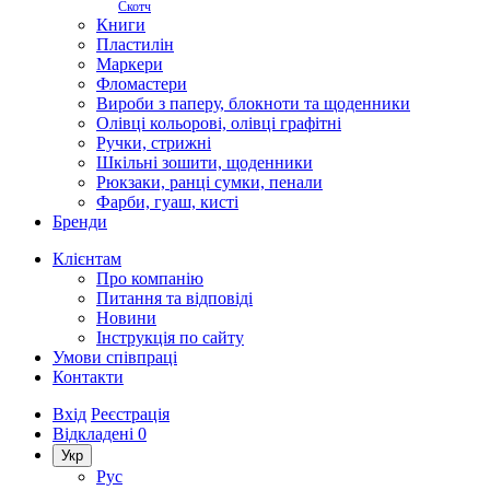
Скотч
Книги
Пластилін
Маркери
Фломастери
Вироби з паперу, блокноти та щоденники
Олівці кольорові, олівці графітні
Ручки, стрижні
Шкільні зошити, щоденники
Рюкзаки, ранці сумки, пенали
Фарби, гуаш, кисті
Бренди
Клієнтам
Про компанію
Питання та відповіді
Новини
Інструкція по сайту
Умови співпраці
Контакти
Вхід
Реєстрація
Відкладені
0
Укр
Рус