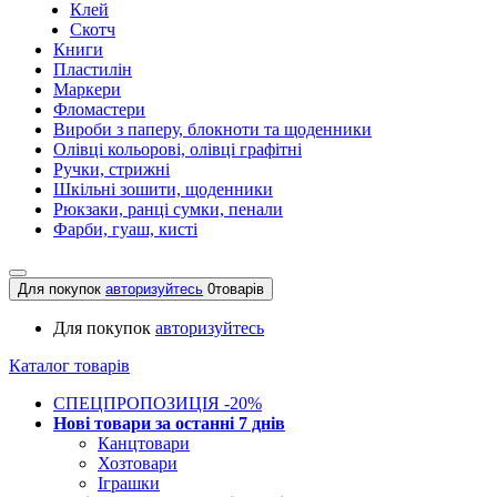
Клей
Скотч
Книги
Пластилін
Маркери
Фломастери
Вироби з паперу, блокноти та щоденники
Олівці кольорові, олівці графітні
Ручки, стрижні
Шкільні зошити, щоденники
Рюкзаки, ранці сумки, пенали
Фарби, гуаш, кисті
Для покупок
авторизуйтесь
0
товарів
Для покупок
авторизуйтесь
Каталог товарів
СПЕЦПРОПОЗИЦІЯ -20%
Нові товари за останнi 7 днiв
Канцтовари
Хозтовари
Іграшки