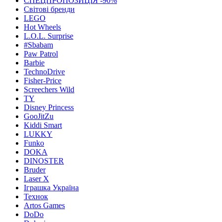
СПЕЦПРОПОЗИЦІЯ -90%
Світові бренди
LEGO
Hot Wheels
L.O.L. Surprise
#Sbabam
Paw Patrol
Barbie
TechnoDrive
Fisher-Price
Screechers Wild
TY
Disney Princess
GooJitZu
Kiddi Smart
LUKKY
Funko
DOKA
DINOSTER
Bruder
Laser X
Іграшка Україна
Технок
Artos Games
DoDo