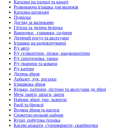
Каталки на палиці та канаті
Розвиваюча іграшка для малюків
Каталки-штовхачі
Підвіски
Догляд за малюками
Гігієна та дитяча безпека
Ванночки , горщики, сидіння
Дитячий посуд та аксесуари
Іграшки на радіокеруванні
Р/у авто
Р/у гелікоптери, літаки, квадрокоптери
Р/у спецтехніка, танки
Р/у тварини та комахи
Р/у катери
Дитяча зброя
Арбалет, лук, рогатки
Іграшкова зброя
Кульки, патрони, пістони та аксесуари до зброї
Мечі, шаблі, шпаги, щити
Набори зброї, тир, лазертаг
Рації та біноклі
Водяна зброя та насоси
Сюжетно-рольові набори
Кухні, побутова техніка
Касові апарати, супермаркети, скарбнички