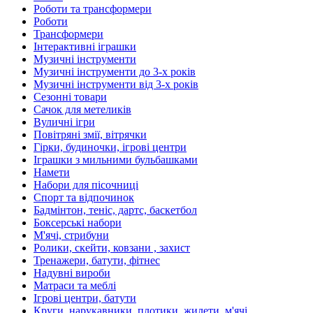
Роботи та трансформери
Роботи
Трансформери
Інтерактивні іграшки
Музичні інструменти
Музичні інструменти до 3-х років
Музичні інструменти від 3-х років
Сезонні товари
Сачок для метеликів
Вуличні ігри
Повітряні змії, вітрячки
Гірки, будиночки, ігрові центри
Іграшки з мильними бульбашками
Намети
Набори для пісочниці
Спорт та відпочинок
Бадмінтон, теніс, дартс, баскетбол
Боксерські набори
М'ячі, стрибуни
Ролики, скейти, ковзани , захист
Тренажери, батути, фітнес
Надувні вироби
Матраси та меблі
Ігрові центри, батути
Круги, нарукавники, плотики, жилети, м'ячі