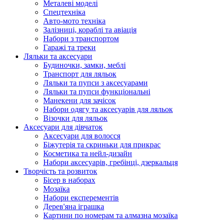
Металеві моделі
Спецтехніка
Авто-мото техніка
Залізниці, кораблі та авіація
Набори з транспортом
Гаражі та треки
Ляльки та аксесуари
Будиночки, замки, меблі
Транспорт для ляльок
Ляльки та пупси з аксесуарами
Ляльки та пупси функціональні
Манекени для зачісок
Набори одягу та аксесуарів для ляльок
Візочки для ляльок
Аксесуари для дівчаток
Аксесуари для волосся
Біжутерія та скриньки для прикрас
Косметика та нейл-дизайн
Набори аксесуарів, гребінці, дзеркальця
Творчість та розвиток
Бісер в наборах
Мозаїка
Набори експерементів
Дерев'яна іграшка
Картини по номерам та алмазна мозаїка