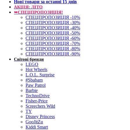
Нові товари за останнi 15 днiв
АКЦІЯ: ЛІТО
➥СПЕЦПРОПОЗИЦІЯ!
СПЕЦПРОПОЗИЦІЯ -10%
СПЕЦПРОПОЗИЦІЯ -30%
СПЕЦПРОПОЗИЦІЯ -40%
СПЕЦПРОПОЗИЦІЯ -50%
СПЕЦПРОПОЗИЦІЯ -60%
СПЕЦПРОПОЗИЦІЯ -70%
СПЕЦПРОПОЗИЦІЯ -80%
СПЕЦПРОПОЗИЦІЯ -90%
Світові бренди
LEGO
Hot Wheels
L.O.L. Surprise
#Sbabam
Paw Patrol
Barbie
TechnoDrive
Fisher-Price
Screechers Wild
TY
Disney Princess
GooJitZu
Kiddi Smart