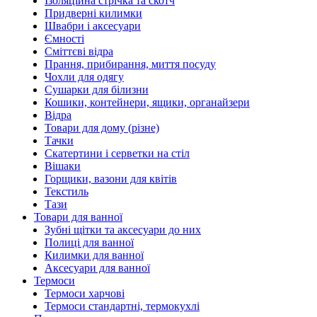
Ізоляційна стрічка та скотч
Придверні килимки
Швабри і аксесуари
Ємності
Сміттєві відра
Прання, прибирання, миття посуду
Чохли для одягу
Сушарки для білизни
Кошики, контейнери, ящики, органайзери
Відра
Товари для дому (різне)
Тачки
Скатертини і серветки на стіл
Вішаки
Горщики, вазони для квітів
Текстиль
Тази
Товари для ванної
Зубні щітки та аксесуари до них
Полиці для ванної
Килимки для ванної
Аксесуари для ванної
Термоси
Термоси харчові
Термоси стандартні, термокухлі