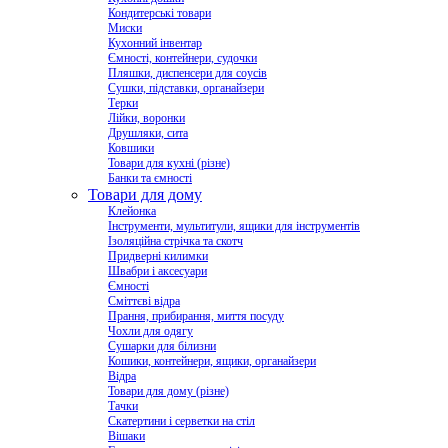
Кондитерські товари
Миски
Кухонний інвентар
Ємності, контейнери, судочки
Пляшки, диспенсери для соусів
Сушки, підставки, органайзери
Терки
Лійки, воронки
Друшляки, сита
Ковшики
Товари для кухні (різне)
Банки та ємності
Товари для дому
Клейонка
Інструменти, мультитули, ящики для інструментів
Ізоляційна стрічка та скотч
Придверні килимки
Швабри і аксесуари
Ємності
Сміттєві відра
Прання, прибирання, миття посуду
Чохли для одягу
Сушарки для білизни
Кошики, контейнери, ящики, органайзери
Відра
Товари для дому (різне)
Тачки
Скатертини і серветки на стіл
Вішаки