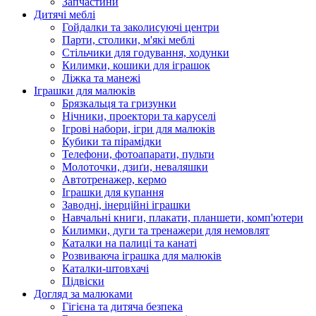
Запчастини
Дитячі меблі
Гойдалки та заколисуючі центри
Парти, столики, м'які меблі
Стільчики для годування, ходунки
Килимки, кошики для іграшок
Ліжка та манежі
Іграшки для малюків
Брязкальця та гризунки
Нічники, проектори та каруселі
Ігрові набори, ігри для малюків
Кубики та пірамідки
Телефони, фотоапарати, пульти
Молоточки, дзиґи, неваляшки
Автотренажер, кермо
Іграшки для купання
Заводні, інерційні іграшки
Навчальні книги, плакати, планшети, комп'ютери
Килимки, дуги та тренажери для немовлят
Каталки на палиці та канаті
Розвиваюча іграшка для малюків
Каталки-штовхачі
Підвіски
Догляд за малюками
Гігієна та дитяча безпека