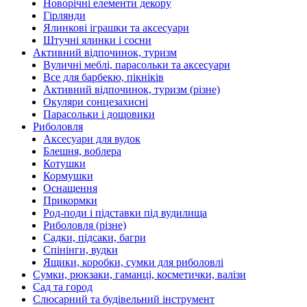
Новорічні елементи декору
Гірлянди
Ялинкові іграшки та аксесуари
Штучні ялинки і сосни
Активний відпочинок, туризм
Вуличні меблі, парасольки та аксесуари
Все для барбекю, пікніків
Активний відпочинок, туризм (різне)
Окуляри сонцезахисні
Парасольки і дощовики
Риболовля
Аксесуари для вудок
Блешня, воблера
Котушки
Кормушки
Оснащення
Прикормки
Род-поди і підставки під вудилища
Риболовля (різне)
Садки, підсаки, багри
Спінінги, вудки
Ящики, коробки, сумки для риболовлі
Сумки, рюкзаки, гаманці, косметички, валізи
Сад та город
Слюсарний та будівельний інструмент