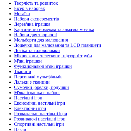
Творчість та розвиток
Бісер в наборах
Мозаїка
Набори експерементів
Дерев'яна іграшка
Картини по номерам та алмазна мозаїка
Набори для творчості
Мольберти для малювання
Дощечки для малювання та LCD планшети
Логіка та головоломки
Мікроскопи, телескопи, підзорні труби
М'які іграшки
Функціональні м'які іграшки
Тварини
Персонажі мультфільмів
Ляльки з тканини
Сумочки ,брелки, подушки
М'яка іграшка в наборі
Настільні ігри
Економічні настільні ігри
Електронні ігри
Розважальні настільні ігри
Розвиваючі настільні ігри
Спортивні настільні ігри
Пазли