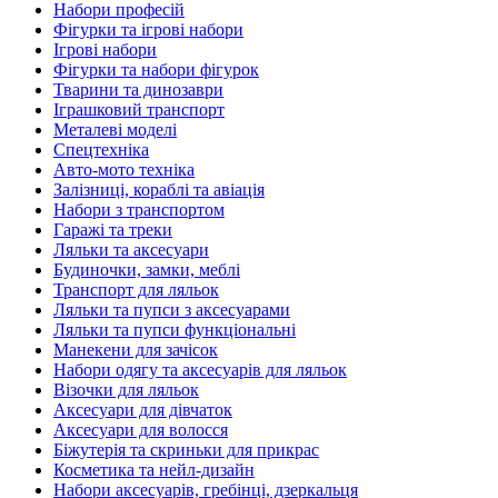
Набори професій
Фігурки та ігрові набори
Ігрові набори
Фігурки та набори фігурок
Тварини та динозаври
Іграшковий транспорт
Металеві моделі
Спецтехніка
Авто-мото техніка
Залізниці, кораблі та авіація
Набори з транспортом
Гаражі та треки
Ляльки та аксесуари
Будиночки, замки, меблі
Транспорт для ляльок
Ляльки та пупси з аксесуарами
Ляльки та пупси функціональні
Манекени для зачісок
Набори одягу та аксесуарів для ляльок
Візочки для ляльок
Аксесуари для дівчаток
Аксесуари для волосся
Біжутерія та скриньки для прикрас
Косметика та нейл-дизайн
Набори аксесуарів, гребінці, дзеркальця