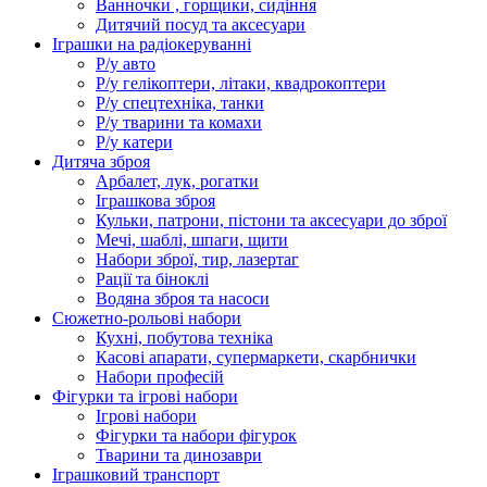
Ванночки , горщики, сидіння
Дитячий посуд та аксесуари
Іграшки на радіокеруванні
Р/у авто
Р/у гелікоптери, літаки, квадрокоптери
Р/у спецтехніка, танки
Р/у тварини та комахи
Р/у катери
Дитяча зброя
Арбалет, лук, рогатки
Іграшкова зброя
Кульки, патрони, пістони та аксесуари до зброї
Мечі, шаблі, шпаги, щити
Набори зброї, тир, лазертаг
Рації та біноклі
Водяна зброя та насоси
Сюжетно-рольові набори
Кухні, побутова техніка
Касові апарати, супермаркети, скарбнички
Набори професій
Фігурки та ігрові набори
Ігрові набори
Фігурки та набори фігурок
Тварини та динозаври
Іграшковий транспорт