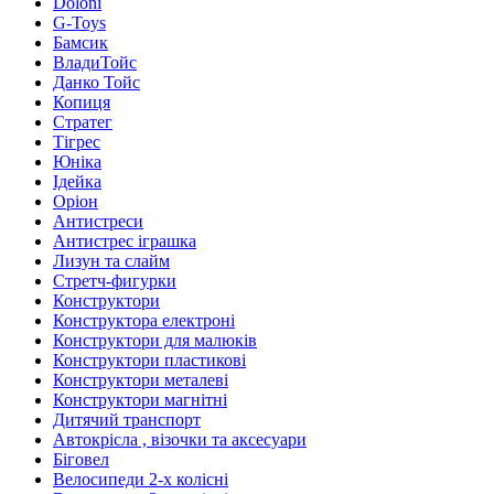
Doloni
G-Toys
Бамсик
ВладиТойс
Данко Тойс
Копиця
Стратег
Тігрес
Юніка
Ідейка
Оріон
Антистреси
Антистрес іграшка
Лизун та слайм
Стретч-фигурки
Конструктори
Конструктора електроні
Конструктори для малюків
Конструктори пластикові
Конструктори металеві
Конструктори магнітні
Дитячий транспорт
Автокрісла , візочки та аксесуари
Біговел
Велосипеди 2-х колісні