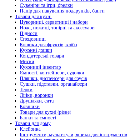
Сувеніри та ігри, брелки
Папір для пакування подарунків, банти
Товари для кухні
Цукорниці, серветниці і набори
Ножі, ножиці, топірці та аксесуари
Підноси
Спецовниці
Кошики для фруктів, хліба
Кухонні дошки
Кондитерські товари
Миски
Кухонний інвентар
Ємності, контейнери, судочки
Пляшки, диспенсери для соусів
Сушки, підставки, органайзери
Терки
Лійки, воронки
Друшляки, сита
Ковшики
Товари для кухні (різне)
Банки та ємності
Товари для дому
Клейонка
Інструменти, мультитули, ящики для інструментів