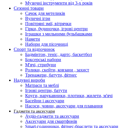
Музичні інструменти від 3-х років
Сезонні товари
Сачок для метеликів
Вуличні ігри
Повітряні змії, вітрячки
Гірки, будиночки, ігрові центри
Іграшки з мильними бульбашками
Намети
Набори для пісочниці
Спорт та відпочинок
Бадмінтон, теніс, дартс, баскетбол
Боксерські набори
М'ячі, стрибуни
Ролики, скейти, ковзани , захист
Тренажери, батути, фітнес
Надувні вироби
Матраси та меблі
Ігрові центри, батути
Круги, нарукавники, плотики, жилети, м'ячі
Басейни і аксесуари
Насоси, човни, аксесуари для плавання
Гаджети та аксесуари
Аудіо-гаджети та аксесуари
Аксесуари для смартфонів
Smart-годинники, фітнес-браслети та аксесуари