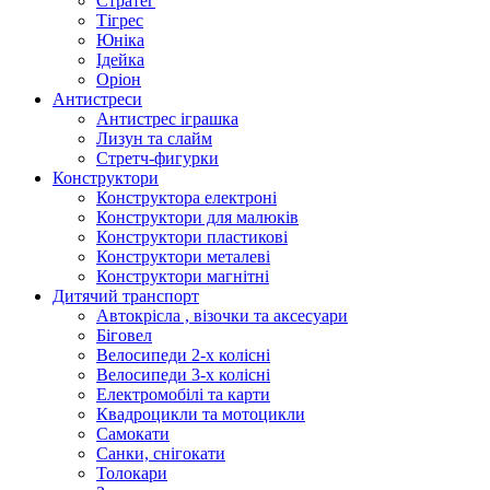
Стратег
Тігрес
Юніка
Ідейка
Оріон
Антистреси
Антистрес іграшка
Лизун та слайм
Стретч-фигурки
Конструктори
Конструктора електроні
Конструктори для малюків
Конструктори пластикові
Конструктори металеві
Конструктори магнітні
Дитячий транспорт
Автокрісла , візочки та аксесуари
Біговел
Велосипеди 2-х колісні
Велосипеди 3-х колісні
Електромобілі та карти
Квадроцикли та мотоцикли
Самокати
Санки, снігокати
Толокари