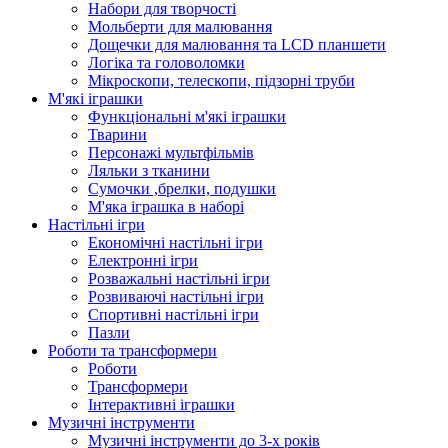
Набори для творчості
Мольберти для малювання
Дощечки для малювання та LCD планшети
Логіка та головоломки
Мікроскопи, телескопи, підзорні труби
М'які іграшки
Функціональні м'які іграшки
Тварини
Персонажі мультфільмів
Ляльки з тканини
Сумочки ,брелки, подушки
М'яка іграшка в наборі
Настільні ігри
Економічні настільні ігри
Електронні ігри
Розважальні настільні ігри
Розвиваючі настільні ігри
Спортивні настільні ігри
Пазли
Роботи та трансформери
Роботи
Трансформери
Інтерактивні іграшки
Музичні інструменти
Музичні інструменти до 3-х років