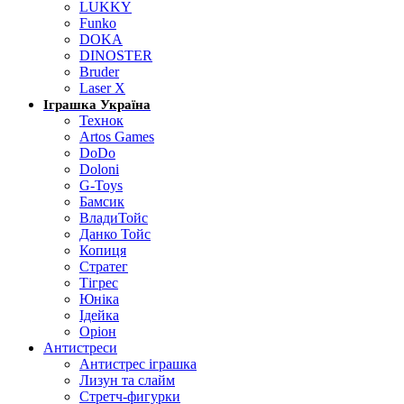
LUKKY
Funko
DOKA
DINOSTER
Bruder
Laser X
Іграшка Україна
Технок
Artos Games
DoDo
Doloni
G-Toys
Бамсик
ВладиТойс
Данко Тойс
Копиця
Стратег
Тігрес
Юніка
Ідейка
Оріон
Антистреси
Антистрес іграшка
Лизун та слайм
Стретч-фигурки