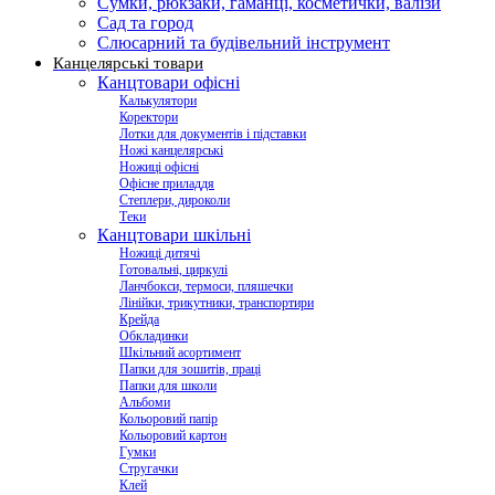
Сумки, рюкзаки, гаманці, косметички, валізи
Сад та город
Слюсарний та будівельний інструмент
Канцелярські товари
Канцтовари офісні
Калькулятори
Коректори
Лотки для документів і підставки
Ножі канцелярські
Ножиці офісні
Офісне приладдя
Степлери, дироколи
Теки
Канцтовари шкільні
Ножиці дитячі
Готовальні, циркулі
Ланчбокси, термоси, пляшечки
Лінійки, трикутники, транспортири
Крейда
Обкладинки
Шкільний асортимент
Папки для зошитів, праці
Папки для школи
Альбоми
Кольоровий папір
Кольоровий картон
Гумки
Стругачки
Клей