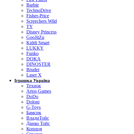
Barbie
TechnoDrive
Fisher-Price
Screechers Wild
TY
Disney Princess
GooJitZu
Kiddi Smart
LUKKY
Funko
DOKA
DINOSTER
Bruder
Laser X
Іграшка Україна
Технок
Artos Games
DoDo
Doloni
G-Toys
Бамсик
ВладиТойс
Данко Тойс
Копиця