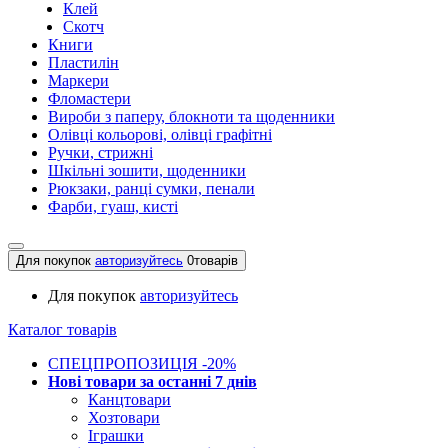
Клей
Скотч
Книги
Пластилін
Маркери
Фломастери
Вироби з паперу, блокноти та щоденники
Олівці кольорові, олівці графітні
Ручки, стрижні
Шкільні зошити, щоденники
Рюкзаки, ранці сумки, пенали
Фарби, гуаш, кисті
Для покупок
авторизуйтесь
0
товарів
Для покупок
авторизуйтесь
Каталог товарів
СПЕЦПРОПОЗИЦІЯ -20%
Нові товари за останнi 7 днiв
Канцтовари
Хозтовари
Іграшки