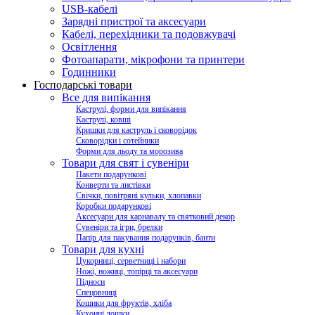
USB-кабелі
Зарядні пристрої та аксесуари
Кабелі, перехідники та подовжувачі
Освітлення
Фотоапарати, мікрофони та принтери
Годинники
Господарські товари
Все для випікання
Каструлі, форми для випікання
Каструлі, ковші
Кришки для каструль і сковорідок
Сковорідки і сотейники
Форми для льоду та морозива
Товари для свят і сувеніри
Пакети подарункові
Конверти та листівки
Свічки, повітряні кульки, хлопавки
Коробки подарункові
Аксесуари для карнавалу та святковий декор
Сувеніри та ігри, брелки
Папір для пакування подарунків, банти
Товари для кухні
Цукорниці, серветниці і набори
Ножі, ножиці, топірці та аксесуари
Підноси
Спецовниці
Кошики для фруктів, хліба
Кухонні дошки