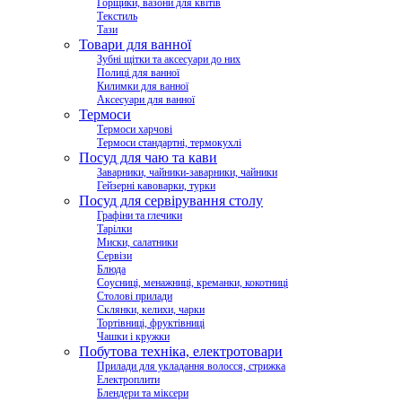
Горщики, вазони для квітів
Текстиль
Тази
Товари для ванної
Зубні щітки та аксесуари до них
Полиці для ванної
Килимки для ванної
Аксесуари для ванної
Термоси
Термоси харчові
Термоси стандартні, термокухлі
Посуд для чаю та кави
Заварники, чайники-заварники, чайники
Гейзерні кавоварки, турки
Посуд для сервірування столу
Графіни та глечики
Тарілки
Миски, салатники
Сервізи
Блюда
Соусниці, менажниці, креманки, кокотниці
Столові прилади
Склянки, келихи, чарки
Тортівниці, фруктівниці
Чашки і кружки
Побутова техніка, електротовари
Прилади для укладання волосся, стрижка
Електроплити
Блендери та міксери