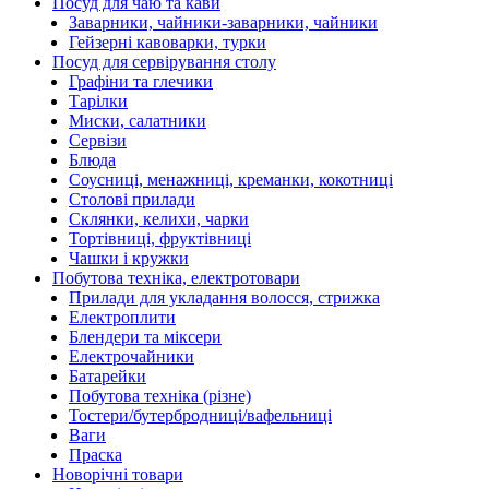
Посуд для чаю та кави
Заварники, чайники-заварники, чайники
Гейзерні кавоварки, турки
Посуд для сервірування столу
Графіни та глечики
Тарілки
Миски, салатники
Сервізи
Блюда
Соусниці, менажниці, креманки, кокотниці
Столові прилади
Склянки, келихи, чарки
Тортівниці, фруктівниці
Чашки і кружки
Побутова техніка, електротовари
Прилади для укладання волосся, стрижка
Електроплити
Блендери та міксери
Електрочайники
Батарейки
Побутова техніка (різне)
Тостери/бутербродниці/вафельниці
Ваги
Праска
Новорічні товари