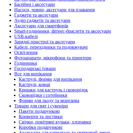
Басейни і аксесуари
Насоси, човни, аксесуари для плавання
Гаджети та аксесуари
Аудіо-гаджети та аксесуари
Аксесуари для смартфонів
Smart-годинники, фітнес-браслети та аксесуари
USB-кабелі
Зарядні пристрої та аксесуари
Кабелі, перехідники та подовжувачі
Освітлення
Фотоапарати, мікрофони та принтери
Годинники
Господарські товари
Все для випікання
Каструлі, форми для випікання
Каструлі, ковші
Кришки для каструль і сковорідок
Сковорідки і сотейники
Форми для льоду та морозива
Товари для свят і сувеніри
Пакети подарункові
Конверти та листівки
Свічки, повітряні кульки, хлопавки
Коробки подарункові
Аксесуари для карнавалу та святковий декор