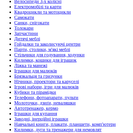
Велосипеди 3-х колісні
Електромобілі та карти
Квадроцикли та мотоцикли
Самокати
Санки, снігокати
Толокари
Запчастини
Дитячі меблі
Гойдалки та заколисуючі центри
Парти, столики, м'які меблі
Стільчики для годування, ходунки
Килимки, кошики для іграшок
Ліжка та манежі
Іграшки для малюків
Брязкальця та гризунки
Нічники, проектори та каруселі
Ігрові набори, ігри для малюків
Кубики та пірамідки
Телефони, фотоапарати, пульти
Молоточки, дзиґи, неваляшки
Автотренажер, кермо
Іграшки для купання
Заводні, інерційні іграшки
Навчальні книги, плакати, планшети, комп'ютери
Килимки, дуги та тренажери для немовлят