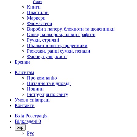
Скотч
Книги
Пластилін
Маркери
Фломастери
Вироби з паперу, блокноти та щоденники
Олівці кольорові, олівці графітні
Ручки, стрижні
Шкільні зошити, щоденники
Рюкзаки, ранці сумки, пенали
Фарби, гуаш, кисті
Бренди
Клієнтам
Про компанію
Питання та відповіді
Новини
Інструкція по сайту
Умови співпраці
Контакти
Вхід
Реєстрація
Відкладені
0
Укр
Рус