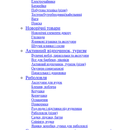
Електрочайники
Батарейки
Побутова техніка (різне)
Тостери/бутербродниці/вафельниці
Ваги
Праска
Новорічні товари
Новорічні елементи декору
Гірлянди
Ялинкові іграшки та аксесуари
Штучні ялинки і сосни
Активний відпочинок, туризм
Вуличні меблі, парасольки та аксесуари
Все для барбекю, пікніків
Активний відпочинок, туризм (різне)
Окуляри сонцезахисні
Парасольки і дощовики
Риболовля
Аксесуари для вудок
Блешня, воблера
Котушки
Кормушки
Оснащення
Прикормки
Род-поди і підставки під вудилища
Риболовля (різне)
Садки, підсаки, багри
Спінінги, вудки
Ящики, коробки, сумки для риболовлі