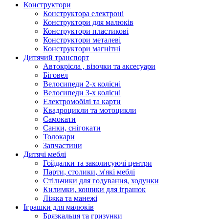
Конструктори
Конструктора електроні
Конструктори для малюків
Конструктори пластикові
Конструктори металеві
Конструктори магнітні
Дитячий транспорт
Автокрісла , візочки та аксесуари
Біговел
Велосипеди 2-х колісні
Велосипеди 3-х колісні
Електромобілі та карти
Квадроцикли та мотоцикли
Самокати
Санки, снігокати
Толокари
Запчастини
Дитячі меблі
Гойдалки та заколисуючі центри
Парти, столики, м'які меблі
Стільчики для годування, ходунки
Килимки, кошики для іграшок
Ліжка та манежі
Іграшки для малюків
Брязкальця та гризунки