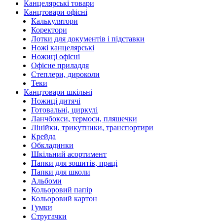
Канцелярські товари
Канцтовари офісні
Калькулятори
Коректори
Лотки для документів і підставки
Ножі канцелярські
Ножиці офісні
Офісне приладдя
Степлери, дироколи
Теки
Канцтовари шкільні
Ножиці дитячі
Готовальні, циркулі
Ланчбокси, термоси, пляшечки
Лінійки, трикутники, транспортири
Крейда
Обкладинки
Шкільний асортимент
Папки для зошитів, праці
Папки для школи
Альбоми
Кольоровий папір
Кольоровий картон
Гумки
Стругачки