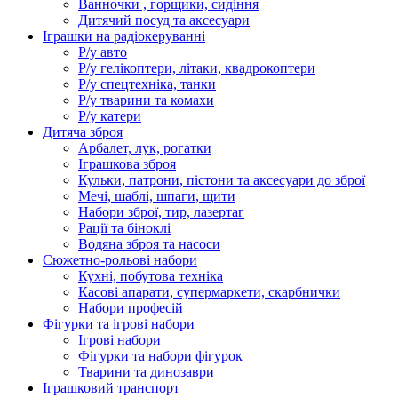
Ванночки , горщики, сидіння
Дитячий посуд та аксесуари
Іграшки на радіокеруванні
Р/у авто
Р/у гелікоптери, літаки, квадрокоптери
Р/у спецтехніка, танки
Р/у тварини та комахи
Р/у катери
Дитяча зброя
Арбалет, лук, рогатки
Іграшкова зброя
Кульки, патрони, пістони та аксесуари до зброї
Мечі, шаблі, шпаги, щити
Набори зброї, тир, лазертаг
Рації та біноклі
Водяна зброя та насоси
Сюжетно-рольові набори
Кухні, побутова техніка
Касові апарати, супермаркети, скарбнички
Набори професій
Фігурки та ігрові набори
Ігрові набори
Фігурки та набори фігурок
Тварини та динозаври
Іграшковий транспорт