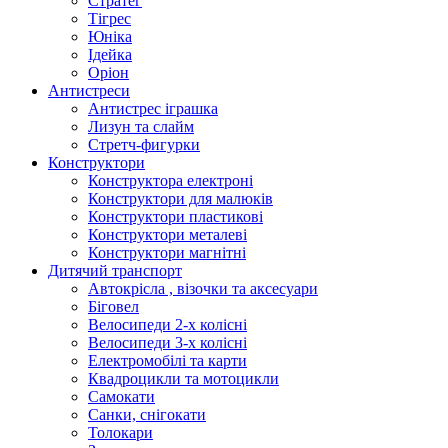
Стратег
Тігрес
Юніка
Ідейка
Оріон
Антистреси
Антистрес іграшка
Лизун та слайм
Стретч-фигурки
Конструктори
Конструктора електроні
Конструктори для малюків
Конструктори пластикові
Конструктори металеві
Конструктори магнітні
Дитячий транспорт
Автокрісла , візочки та аксесуари
Біговел
Велосипеди 2-х колісні
Велосипеди 3-х колісні
Електромобілі та карти
Квадроцикли та мотоцикли
Самокати
Санки, снігокати
Толокари