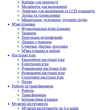
Набори для творчості
Мольберти для малювання
Дощечки для малювання та LCD планшети
Логіка та головоломки
Мікроскопи, телескопи, підзорні труби
М'які іграшки
Функціональні м'які іграшки
Тварини
Персонажі мультфільмів
Ляльки з тканини
Сумочки ,брелки, подушки
М'яка іграшка в наборі
Настільні ігри
Економічні настільні ігри
Електронні ігри
Розважальні настільні ігри
Розвиваючі настільні ігри
Спортивні настільні ігри
Пазли
Роботи та трансформери
Роботи
Трансформери
Інтерактивні іграшки
Музичні інструменти
Музичні інструменти до 3-х років