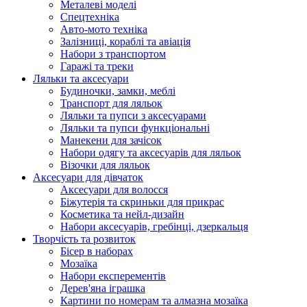
Металеві моделі
Спецтехніка
Авто-мото техніка
Залізниці, кораблі та авіація
Набори з транспортом
Гаражі та треки
Ляльки та аксесуари
Будиночки, замки, меблі
Транспорт для ляльок
Ляльки та пупси з аксесуарами
Ляльки та пупси функціональні
Манекени для зачісок
Набори одягу та аксесуарів для ляльок
Візочки для ляльок
Аксесуари для дівчаток
Аксесуари для волосся
Біжутерія та скриньки для прикрас
Косметика та нейл-дизайн
Набори аксесуарів, гребінці, дзеркальця
Творчість та розвиток
Бісер в наборах
Мозаїка
Набори експерементів
Дерев'яна іграшка
Картини по номерам та алмазна мозаїка