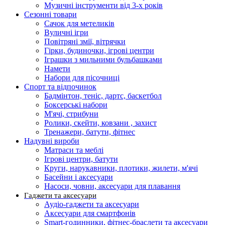
Музичні інструменти від 3-х років
Сезонні товари
Сачок для метеликів
Вуличні ігри
Повітряні змії, вітрячки
Гірки, будиночки, ігрові центри
Іграшки з мильними бульбашками
Намети
Набори для пісочниці
Спорт та відпочинок
Бадмінтон, теніс, дартс, баскетбол
Боксерські набори
М'ячі, стрибуни
Ролики, скейти, ковзани , захист
Тренажери, батути, фітнес
Надувні вироби
Матраси та меблі
Ігрові центри, батути
Круги, нарукавники, плотики, жилети, м'ячі
Басейни і аксесуари
Насоси, човни, аксесуари для плавання
Гаджети та аксесуари
Аудіо-гаджети та аксесуари
Аксесуари для смартфонів
Smart-годинники, фітнес-браслети та аксесуари