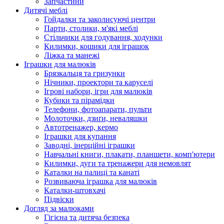
Запчастини
Дитячі меблі
Гойдалки та заколисуючі центри
Парти, столики, м'які меблі
Стільчики для годування, ходунки
Килимки, кошики для іграшок
Ліжка та манежі
Іграшки для малюків
Брязкальця та гризунки
Нічники, проектори та каруселі
Ігрові набори, ігри для малюків
Кубики та пірамідки
Телефони, фотоапарати, пульти
Молоточки, дзиґи, неваляшки
Автотренажер, кермо
Іграшки для купання
Заводні, інерційні іграшки
Навчальні книги, плакати, планшети, комп'ютери
Килимки, дуги та тренажери для немовлят
Каталки на палиці та канаті
Розвиваюча іграшка для малюків
Каталки-штовхачі
Підвіски
Догляд за малюками
Гігієна та дитяча безпека