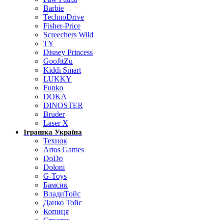
Barbie
TechnoDrive
Fisher-Price
Screechers Wild
TY
Disney Princess
GooJitZu
Kiddi Smart
LUKKY
Funko
DOKA
DINOSTER
Bruder
Laser X
Іграшка Україна
Технок
Artos Games
DoDo
Doloni
G-Toys
Бамсик
ВладиТойс
Данко Тойс
Копиця