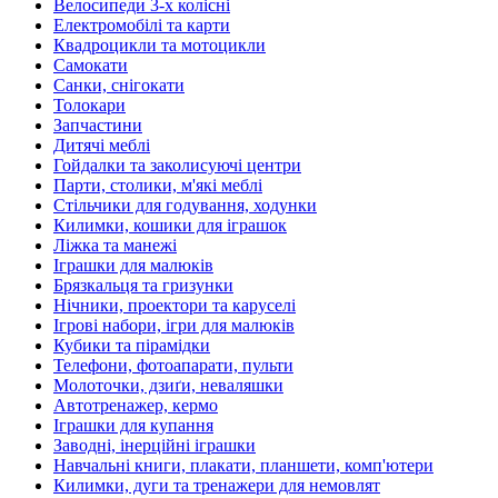
Велосипеди 3-х колісні
Електромобілі та карти
Квадроцикли та мотоцикли
Самокати
Санки, снігокати
Толокари
Запчастини
Дитячі меблі
Гойдалки та заколисуючі центри
Парти, столики, м'які меблі
Стільчики для годування, ходунки
Килимки, кошики для іграшок
Ліжка та манежі
Іграшки для малюків
Брязкальця та гризунки
Нічники, проектори та каруселі
Ігрові набори, ігри для малюків
Кубики та пірамідки
Телефони, фотоапарати, пульти
Молоточки, дзиґи, неваляшки
Автотренажер, кермо
Іграшки для купання
Заводні, інерційні іграшки
Навчальні книги, плакати, планшети, комп'ютери
Килимки, дуги та тренажери для немовлят