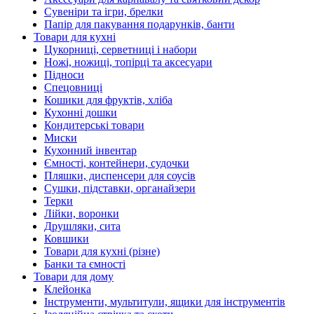
Сувеніри та ігри, брелки
Папір для пакування подарунків, банти
Товари для кухні
Цукорниці, серветниці і набори
Ножі, ножиці, топірці та аксесуари
Підноси
Спецовниці
Кошики для фруктів, хліба
Кухонні дошки
Кондитерські товари
Миски
Кухонний інвентар
Ємності, контейнери, судочки
Пляшки, диспенсери для соусів
Сушки, підставки, органайзери
Терки
Лійки, воронки
Друшляки, сита
Ковшики
Товари для кухні (різне)
Банки та ємності
Товари для дому
Клейонка
Інструменти, мультитули, ящики для інструментів