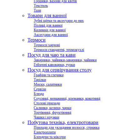
Горщики, вазони для квітів
Текстиль
Тази
Товари для ванної
Зубні щітки та аксесуари до них
Полиці для ванної
Килимки для ванної
Аксесуари для ванної
Термоси
Термоси харчові
Термоси стандартні, термокухлі
Посуд для чаю та кави
Заварники, чайники-заварники, чайники
Гейзерні кавоварки, турки
Посуд для сервірування столу
Графіни та глечики
Тарілки
Миски, салатники
Сервізи
Блюда
Соусниці, менажниці, креманки, кокотниці
Столові прилади
Склянки, келихи, чарки
Тортівниці, фруктівниці
Чашки і кружки
Побутова техніка, електротовари
Прилади для укладання волосся, стрижка
Електроплити
Блендери та міксери