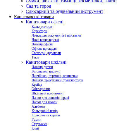
Сумки, рюкзаки, гаманці, косметички, валізи
Сад та город
Слюсарний та будівельний інструмент
Канцелярські товари
Канцтовари офісні
Калькулятори
Коректори
Лотки для документів і підставки
Ножі канцелярські
Ножиці офісні
Офісне приладдя
Степлери, дироколи
Теки
Канцтовари шкільні
Ножиці дитячі
Готовальні, циркулі
Ланчбокси, термоси, пляшечки
Лінійки, трикутники, транспортири
Крейда
Обкладинки
Шкільний асортимент
Папки для зошитів, праці
Папки для школи
Альбоми
Кольоровий папір
Кольоровий картон
Гумки
Стругачки
Клей