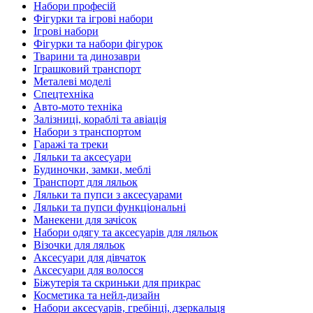
Набори професій
Фігурки та ігрові набори
Ігрові набори
Фігурки та набори фігурок
Тварини та динозаври
Іграшковий транспорт
Металеві моделі
Спецтехніка
Авто-мото техніка
Залізниці, кораблі та авіація
Набори з транспортом
Гаражі та треки
Ляльки та аксесуари
Будиночки, замки, меблі
Транспорт для ляльок
Ляльки та пупси з аксесуарами
Ляльки та пупси функціональні
Манекени для зачісок
Набори одягу та аксесуарів для ляльок
Візочки для ляльок
Аксесуари для дівчаток
Аксесуари для волосся
Біжутерія та скриньки для прикрас
Косметика та нейл-дизайн
Набори аксесуарів, гребінці, дзеркальця