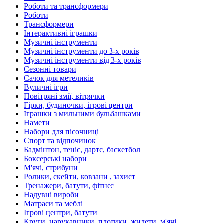
Роботи та трансформери
Роботи
Трансформери
Інтерактивні іграшки
Музичні інструменти
Музичні інструменти до 3-х років
Музичні інструменти від 3-х років
Сезонні товари
Сачок для метеликів
Вуличні ігри
Повітряні змії, вітрячки
Гірки, будиночки, ігрові центри
Іграшки з мильними бульбашками
Намети
Набори для пісочниці
Спорт та відпочинок
Бадмінтон, теніс, дартс, баскетбол
Боксерські набори
М'ячі, стрибуни
Ролики, скейти, ковзани , захист
Тренажери, батути, фітнес
Надувні вироби
Матраси та меблі
Ігрові центри, батути
Круги, нарукавники, плотики, жилети, м'ячі