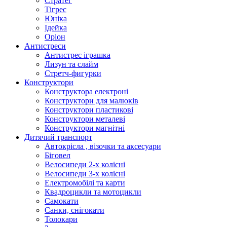
Стратег
Тігрес
Юніка
Ідейка
Оріон
Антистреси
Антистрес іграшка
Лизун та слайм
Стретч-фигурки
Конструктори
Конструктора електроні
Конструктори для малюків
Конструктори пластикові
Конструктори металеві
Конструктори магнітні
Дитячий транспорт
Автокрісла , візочки та аксесуари
Біговел
Велосипеди 2-х колісні
Велосипеди 3-х колісні
Електромобілі та карти
Квадроцикли та мотоцикли
Самокати
Санки, снігокати
Толокари