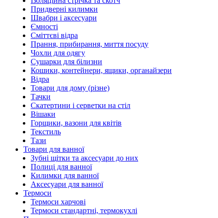
Ізоляційна стрічка та скотч
Придверні килимки
Швабри і аксесуари
Ємності
Сміттєві відра
Прання, прибирання, миття посуду
Чохли для одягу
Сушарки для білизни
Кошики, контейнери, ящики, органайзери
Відра
Товари для дому (різне)
Тачки
Скатертини і серветки на стіл
Вішаки
Горщики, вазони для квітів
Текстиль
Тази
Товари для ванної
Зубні щітки та аксесуари до них
Полиці для ванної
Килимки для ванної
Аксесуари для ванної
Термоси
Термоси харчові
Термоси стандартні, термокухлі