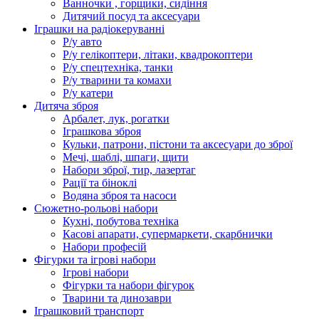
Ванночки , горщики, сидіння
Дитячий посуд та аксесуари
Іграшки на радіокеруванні
Р/у авто
Р/у гелікоптери, літаки, квадрокоптери
Р/у спецтехніка, танки
Р/у тварини та комахи
Р/у катери
Дитяча зброя
Арбалет, лук, рогатки
Іграшкова зброя
Кульки, патрони, пістони та аксесуари до зброї
Мечі, шаблі, шпаги, щити
Набори зброї, тир, лазертаг
Рації та біноклі
Водяна зброя та насоси
Сюжетно-рольові набори
Кухні, побутова техніка
Касові апарати, супермаркети, скарбнички
Набори професій
Фігурки та ігрові набори
Ігрові набори
Фігурки та набори фігурок
Тварини та динозаври
Іграшковий транспорт