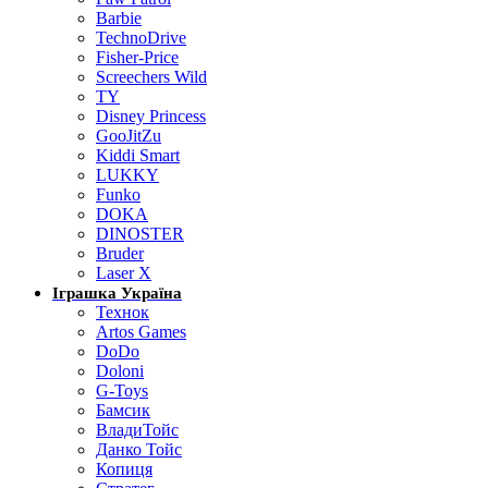
Barbie
TechnoDrive
Fisher-Price
Screechers Wild
TY
Disney Princess
GooJitZu
Kiddi Smart
LUKKY
Funko
DOKA
DINOSTER
Bruder
Laser X
Іграшка Україна
Технок
Artos Games
DoDo
Doloni
G-Toys
Бамсик
ВладиТойс
Данко Тойс
Копиця