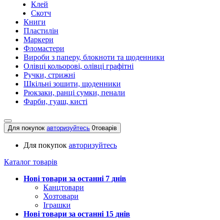
Клей
Скотч
Книги
Пластилін
Маркери
Фломастери
Вироби з паперу, блокноти та щоденники
Олівці кольорові, олівці графітні
Ручки, стрижні
Шкільні зошити, щоденники
Рюкзаки, ранці сумки, пенали
Фарби, гуаш, кисті
Для покупок
авторизуйтесь
0
товарів
Для покупок
авторизуйтесь
Каталог товарів
Нові товари за останнi 7 днiв
Канцтовари
Хозтовари
Іграшки
Нові товари за останнi 15 днiв