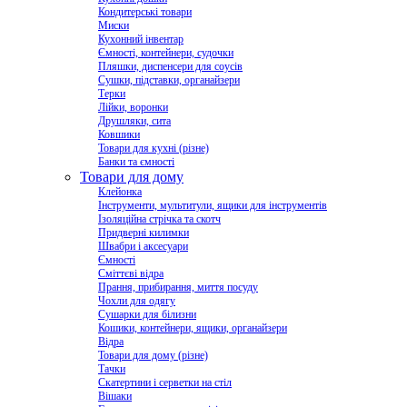
Кондитерські товари
Миски
Кухонний інвентар
Ємності, контейнери, судочки
Пляшки, диспенсери для соусів
Сушки, підставки, органайзери
Терки
Лійки, воронки
Друшляки, сита
Ковшики
Товари для кухні (різне)
Банки та ємності
Товари для дому
Клейонка
Інструменти, мультитули, ящики для інструментів
Ізоляційна стрічка та скотч
Придверні килимки
Швабри і аксесуари
Ємності
Сміттєві відра
Прання, прибирання, миття посуду
Чохли для одягу
Сушарки для білизни
Кошики, контейнери, ящики, органайзери
Відра
Товари для дому (різне)
Тачки
Скатертини і серветки на стіл
Вішаки