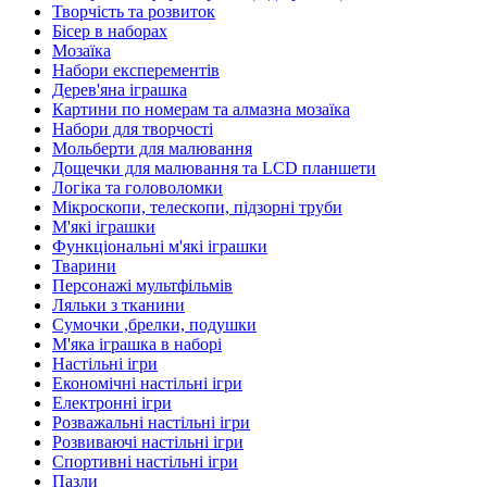
Творчість та розвиток
Бісер в наборах
Мозаїка
Набори експерементів
Дерев'яна іграшка
Картини по номерам та алмазна мозаїка
Набори для творчості
Мольберти для малювання
Дощечки для малювання та LCD планшети
Логіка та головоломки
Мікроскопи, телескопи, підзорні труби
М'які іграшки
Функціональні м'які іграшки
Тварини
Персонажі мультфільмів
Ляльки з тканини
Сумочки ,брелки, подушки
М'яка іграшка в наборі
Настільні ігри
Економічні настільні ігри
Електронні ігри
Розважальні настільні ігри
Розвиваючі настільні ігри
Спортивні настільні ігри
Пазли