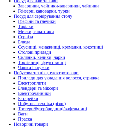
Посуд для чаю та кави
Заварники, чайники-заварники, чайники
Гейзерні кавоварки, турки
Посуд для сервірування столу
Графіни та глечики
Тарілки
Миски, салатники
Сервізи
Блюда
Соусниці, менажниці, креманки, кокотниці
Столові прилади
Склянки, келихи, чарки
Тортівниці, фруктівниці
Чашки і кружки
Побутова техніка, електротовари
Прилади для укладання волосся, стрижка
Електроплити
Блендери та міксери
Електрочайники
Батарейки
Побутова техніка (різне)
Тостери/бутербродниці/вафельниці
Ваги
Праска
Новорічні товари