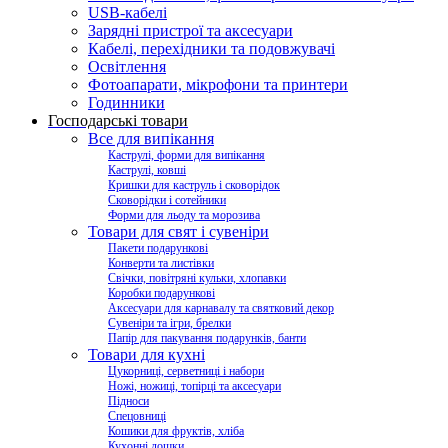
USB-кабелі
Зарядні пристрої та аксесуари
Кабелі, перехідники та подовжувачі
Освітлення
Фотоапарати, мікрофони та принтери
Годинники
Господарські товари
Все для випікання
Каструлі, форми для випікання
Каструлі, ковші
Кришки для каструль і сковорідок
Сковорідки і сотейники
Форми для льоду та морозива
Товари для свят і сувеніри
Пакети подарункові
Конверти та листівки
Свічки, повітряні кульки, хлопавки
Коробки подарункові
Аксесуари для карнавалу та святковий декор
Сувеніри та ігри, брелки
Папір для пакування подарунків, банти
Товари для кухні
Цукорниці, серветниці і набори
Ножі, ножиці, топірці та аксесуари
Підноси
Спецовниці
Кошики для фруктів, хліба
Кухонні дошки