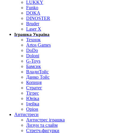
LUKKY
Funko
DOKA
DINOSTER
Bruder
Laser X
Іграшка Україна
Технок
Artos Games
DoDo
Doloni
G-Toys
Бамсик
ВладиТойс
Данко Тойс
Копиця
Стратег
Тігрес
Юніка
Ідейка
Оріон
Антистреси
Антистрес іграшка
Лизун та слайм
Стретч-фигурки