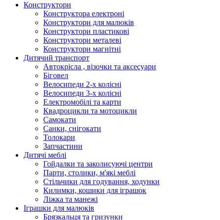
Конструктори
Конструктора електроні
Конструктори для малюків
Конструктори пластикові
Конструктори металеві
Конструктори магнітні
Дитячий транспорт
Автокрісла , візочки та аксесуари
Біговел
Велосипеди 2-х колісні
Велосипеди 3-х колісні
Електромобілі та карти
Квадроцикли та мотоцикли
Самокати
Санки, снігокати
Толокари
Запчастини
Дитячі меблі
Гойдалки та заколисуючі центри
Парти, столики, м'які меблі
Стільчики для годування, ходунки
Килимки, кошики для іграшок
Ліжка та манежі
Іграшки для малюків
Брязкальця та гризунки