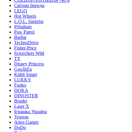
СПЕЦПРОПОЗИЦІЯ -90%
Світові бренди
LEGO
Hot Wheels
L.O.L. Surprise
#Sbabam
Paw Patrol
Barbie
TechnoDrive
Fisher-Price
Screechers Wild
TY
Disney Princess
GooJitZu
Kiddi Smart
LUKKY
Funko
DOKA
DINOSTER
Bruder
Laser X
Іграшка Україна
Технок
Artos Games
DoDo