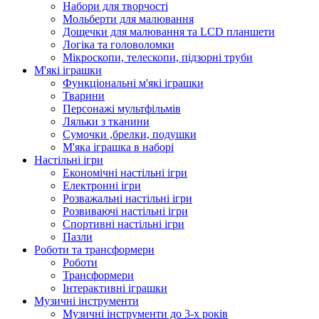
Набори для творчості
Мольберти для малювання
Дощечки для малювання та LCD планшети
Логіка та головоломки
Мікроскопи, телескопи, підзорні труби
М'які іграшки
Функціональні м'які іграшки
Тварини
Персонажі мультфільмів
Ляльки з тканини
Сумочки ,брелки, подушки
М'яка іграшка в наборі
Настільні ігри
Економічні настільні ігри
Електронні ігри
Розважальні настільні ігри
Розвиваючі настільні ігри
Спортивні настільні ігри
Пазли
Роботи та трансформери
Роботи
Трансформери
Інтерактивні іграшки
Музичні інструменти
Музичні інструменти до 3-х років