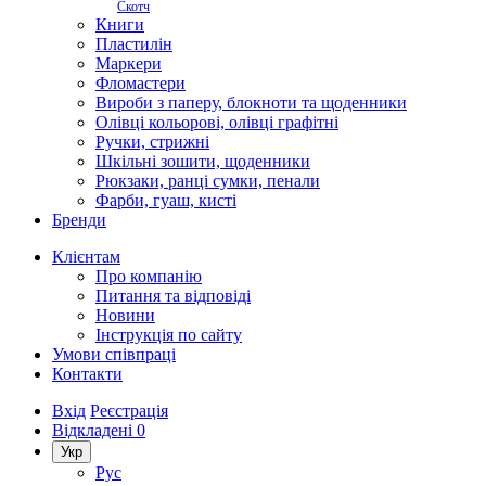
Скотч
Книги
Пластилін
Маркери
Фломастери
Вироби з паперу, блокноти та щоденники
Олівці кольорові, олівці графітні
Ручки, стрижні
Шкільні зошити, щоденники
Рюкзаки, ранці сумки, пенали
Фарби, гуаш, кисті
Бренди
Клієнтам
Про компанію
Питання та відповіді
Новини
Інструкція по сайту
Умови співпраці
Контакти
Вхід
Реєстрація
Відкладені
0
Укр
Рус