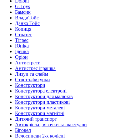
Doloni
G-Toys
Бамсик
ВладиТойс
Данко Тойс
Копиця
Стратег
Тігрес
Юніка
Ідейка
Оріон
Антистреси
Антистрес іграшка
Лизун та слайм
Стретч-фигурки
Конструктори
Конструктора електроні
Конструктори для малюків
Конструктори пластикові
Конструктори металеві
Конструктори магнітні
Дитячий транспорт
Автокрісла , візочки та аксесуари
Біговел
Велосипеди 2-х колісні