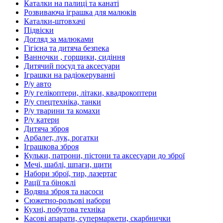
Каталки на палиці та канаті
Розвиваюча іграшка для малюків
Каталки-штовхачі
Підвіски
Догляд за малюками
Гігієна та дитяча безпека
Ванночки , горщики, сидіння
Дитячий посуд та аксесуари
Іграшки на радіокеруванні
Р/у авто
Р/у гелікоптери, літаки, квадрокоптери
Р/у спецтехніка, танки
Р/у тварини та комахи
Р/у катери
Дитяча зброя
Арбалет, лук, рогатки
Іграшкова зброя
Кульки, патрони, пістони та аксесуари до зброї
Мечі, шаблі, шпаги, щити
Набори зброї, тир, лазертаг
Рації та біноклі
Водяна зброя та насоси
Сюжетно-рольові набори
Кухні, побутова техніка
Касові апарати, супермаркети, скарбнички