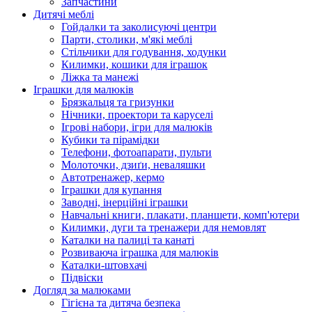
Запчастини
Дитячі меблі
Гойдалки та заколисуючі центри
Парти, столики, м'які меблі
Стільчики для годування, ходунки
Килимки, кошики для іграшок
Ліжка та манежі
Іграшки для малюків
Брязкальця та гризунки
Нічники, проектори та каруселі
Ігрові набори, ігри для малюків
Кубики та пірамідки
Телефони, фотоапарати, пульти
Молоточки, дзиґи, неваляшки
Автотренажер, кермо
Іграшки для купання
Заводні, інерційні іграшки
Навчальні книги, плакати, планшети, комп'ютери
Килимки, дуги та тренажери для немовлят
Каталки на палиці та канаті
Розвиваюча іграшка для малюків
Каталки-штовхачі
Підвіски
Догляд за малюками
Гігієна та дитяча безпека