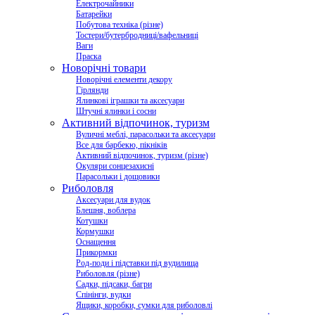
Електрочайники
Батарейки
Побутова техніка (різне)
Тостери/бутербродниці/вафельниці
Ваги
Праска
Новорічні товари
Новорічні елементи декору
Гірлянди
Ялинкові іграшки та аксесуари
Штучні ялинки і сосни
Активний відпочинок, туризм
Вуличні меблі, парасольки та аксесуари
Все для барбекю, пікніків
Активний відпочинок, туризм (різне)
Окуляри сонцезахисні
Парасольки і дощовики
Риболовля
Аксесуари для вудок
Блешня, воблера
Котушки
Кормушки
Оснащення
Прикормки
Род-поди і підставки під вудилища
Риболовля (різне)
Садки, підсаки, багри
Спінінги, вудки
Ящики, коробки, сумки для риболовлі