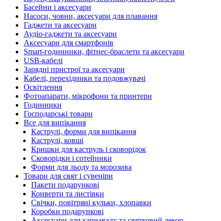
Басейни і аксесуари
Насоси, човни, аксесуари для плавання
Гаджети та аксесуари
Аудіо-гаджети та аксесуари
Аксесуари для смартфонів
Smart-годинники, фітнес-браслети та аксесуари
USB-кабелі
Зарядні пристрої та аксесуари
Кабелі, перехідники та подовжувачі
Освітлення
Фотоапарати, мікрофони та принтери
Годинники
Господарські товари
Все для випікання
Каструлі, форми для випікання
Каструлі, ковші
Кришки для каструль і сковорідок
Сковорідки і сотейники
Форми для льоду та морозива
Товари для свят і сувеніри
Пакети подарункові
Конверти та листівки
Свічки, повітряні кульки, хлопавки
Коробки подарункові
Аксесуари для карнавалу та святковий декор