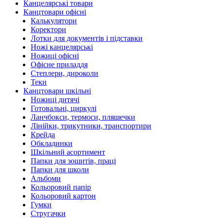
Канцелярські товари
Канцтовари офісні
Калькулятори
Коректори
Лотки для документів і підставки
Ножі канцелярські
Ножиці офісні
Офісне приладдя
Степлери, дироколи
Теки
Канцтовари шкільні
Ножиці дитячі
Готовальні, циркулі
Ланчбокси, термоси, пляшечки
Лінійки, трикутники, транспортири
Крейда
Обкладинки
Шкільний асортимент
Папки для зошитів, праці
Папки для школи
Альбоми
Кольоровий папір
Кольоровий картон
Гумки
Стругачки