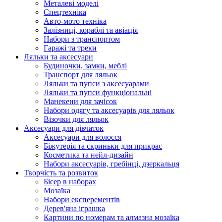
Металеві моделі
Спецтехніка
Авто-мото техніка
Залізниці, кораблі та авіація
Набори з транспортом
Гаражі та треки
Ляльки та аксесуари
Будиночки, замки, меблі
Транспорт для ляльок
Ляльки та пупси з аксесуарами
Ляльки та пупси функціональні
Манекени для зачісок
Набори одягу та аксесуарів для ляльок
Візочки для ляльок
Аксесуари для дівчаток
Аксесуари для волосся
Біжутерія та скриньки для прикрас
Косметика та нейл-дизайн
Набори аксесуарів, гребінці, дзеркальця
Творчість та розвиток
Бісер в наборах
Мозаїка
Набори експерементів
Дерев'яна іграшка
Картини по номерам та алмазна мозаїка