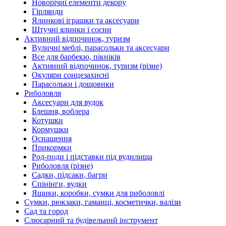
Новорічні елементи декору
Гірлянди
Ялинкові іграшки та аксесуари
Штучні ялинки і сосни
Активний відпочинок, туризм
Вуличні меблі, парасольки та аксесуари
Все для барбекю, пікніків
Активний відпочинок, туризм (різне)
Окуляри сонцезахисні
Парасольки і дощовики
Риболовля
Аксесуари для вудок
Блешня, воблера
Котушки
Кормушки
Оснащення
Прикормки
Род-поди і підставки під вудилища
Риболовля (різне)
Садки, підсаки, багри
Спінінги, вудки
Ящики, коробки, сумки для риболовлі
Сумки, рюкзаки, гаманці, косметички, валізи
Сад та город
Слюсарний та будівельний інструмент