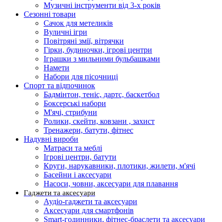
Музичні інструменти від 3-х років
Сезонні товари
Сачок для метеликів
Вуличні ігри
Повітряні змії, вітрячки
Гірки, будиночки, ігрові центри
Іграшки з мильними бульбашками
Намети
Набори для пісочниці
Спорт та відпочинок
Бадмінтон, теніс, дартс, баскетбол
Боксерські набори
М'ячі, стрибуни
Ролики, скейти, ковзани , захист
Тренажери, батути, фітнес
Надувні вироби
Матраси та меблі
Ігрові центри, батути
Круги, нарукавники, плотики, жилети, м'ячі
Басейни і аксесуари
Насоси, човни, аксесуари для плавання
Гаджети та аксесуари
Аудіо-гаджети та аксесуари
Аксесуари для смартфонів
Smart-годинники, фітнес-браслети та аксесуари