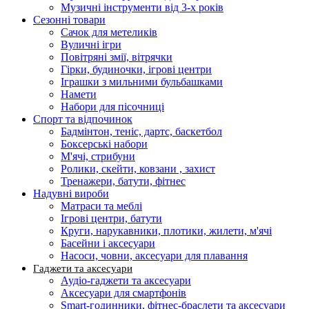
Музичні інструменти від 3-х років
Сезонні товари
Сачок для метеликів
Вуличні ігри
Повітряні змії, вітрячки
Гірки, будиночки, ігрові центри
Іграшки з мильними бульбашками
Намети
Набори для пісочниці
Спорт та відпочинок
Бадмінтон, теніс, дартс, баскетбол
Боксерські набори
М'ячі, стрибуни
Ролики, скейти, ковзани , захист
Тренажери, батути, фітнес
Надувні вироби
Матраси та меблі
Ігрові центри, батути
Круги, нарукавники, плотики, жилети, м'ячі
Басейни і аксесуари
Насоси, човни, аксесуари для плавання
Гаджети та аксесуари
Аудіо-гаджети та аксесуари
Аксесуари для смартфонів
Smart-годинники, фітнес-браслети та аксесуари