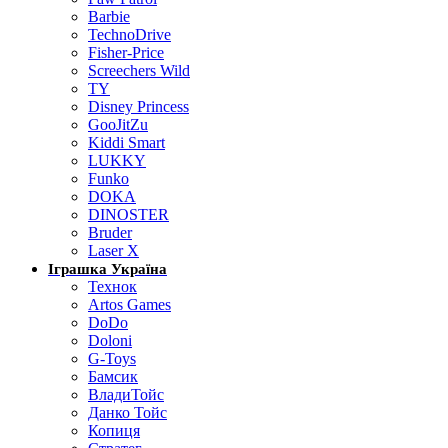
Barbie
TechnoDrive
Fisher-Price
Screechers Wild
TY
Disney Princess
GooJitZu
Kiddi Smart
LUKKY
Funko
DOKA
DINOSTER
Bruder
Laser X
Іграшка Україна
Технок
Artos Games
DoDo
Doloni
G-Toys
Бамсик
ВладиТойс
Данко Тойс
Копиця