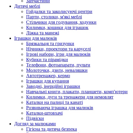
Запчастини
Дитячі меблі
Гойдалки та заколисуючі центри
Парти, столики, м'які меблі
Стільчики для годування, ходунки
Килимки, кошики для іграшок
Ліжка та манежі
Іграшки для малюків
Брязкальця та гризунки
Нічники, проектори та каруселі
Ігрові набори, ігри для малюків
Кубики та пірамідки
Телефони, фотоапарати, пульти
Молоточки, дзиґи, неваляшки
Автотренажер, кермо
Іграшки для купання
Заводні, інерційні іграшки
Навчальні книги, плакати, планшети, комп'ютери
Килимки, дуги та тренажери для немовлят
Каталки на палиці та канаті
Розвиваюча іграшка для малюків
Каталки-штовхачі
Підвіски
Догляд за малюками
Гігієна та дитяча безпека