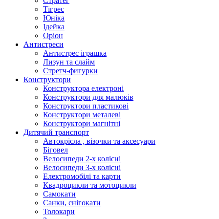
Стратег
Тігрес
Юніка
Ідейка
Оріон
Антистреси
Антистрес іграшка
Лизун та слайм
Стретч-фигурки
Конструктори
Конструктора електроні
Конструктори для малюків
Конструктори пластикові
Конструктори металеві
Конструктори магнітні
Дитячий транспорт
Автокрісла , візочки та аксесуари
Біговел
Велосипеди 2-х колісні
Велосипеди 3-х колісні
Електромобілі та карти
Квадроцикли та мотоцикли
Самокати
Санки, снігокати
Толокари