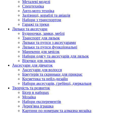
Металеві моделі
Спецтехніка
Авто-мото техніка
Залізниці, кораблі та авіація
Набори з транспортом
Гаражі та треки
Ляльки та аксесуари
Будиночки, замки, меблі
Транспорт для ляльок
Ляльки та пупси з аксесуарами
Ляльки та пупси функціональні
Манекени для зачісок
Набори одягу та аксесуарів для ляльок
Візочки для ляльок
Аксесуари для дівчаток
Аксесуари для волосся
Біжутерія та скриньки для прикрас
Косметика та нейл-дизайн
Набори аксесуарів, гребінці, дзеркальця
Творчість та розвиток
Бісер в наборах
Мозаїка
Набори експерементів
Дерев'яна іграшка
Картини по номерам та алмазна мозаїка