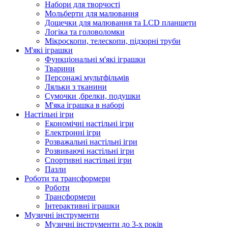
Набори для творчості
Мольберти для малювання
Дощечки для малювання та LCD планшети
Логіка та головоломки
Мікроскопи, телескопи, підзорні труби
М'які іграшки
Функціональні м'які іграшки
Тварини
Персонажі мультфільмів
Ляльки з тканини
Сумочки ,брелки, подушки
М'яка іграшка в наборі
Настільні ігри
Економічні настільні ігри
Електронні ігри
Розважальні настільні ігри
Розвиваючі настільні ігри
Спортивні настільні ігри
Пазли
Роботи та трансформери
Роботи
Трансформери
Інтерактивні іграшки
Музичні інструменти
Музичні інструменти до 3-х років