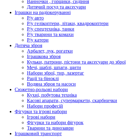
Ванночки , горщики, сидіння
Дитячий посуд та аксесуари
Іграшки на радіокеруванні
Р/у авто
Р/у гелікоптери, літаки, квадрокоптери
Р/у спецтехніка, танки
Р/у тварини та комахи
Р/у катери
Дитяча зброя
Арбалет, лук, рогатки
Іграшкова зброя
Кульки, патрони, пістони та аксесуари до зброї
Мечі, шаблі, шпаги, щити
Набори зброї, тир, лазертаг
Рації та біноклі
Водяна зброя та насоси
Сюжетно-рольові набори
Кухні, побутова техніка
Касові апарати, супермаркети, скарбнички
Набори професій
Фігурки та ігрові набори
Ігрові набори
Фігурки та набори фігурок
Тварини та динозаври
Іграшковий транспорт