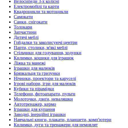
Велосипеди 3-х колісні
Електромобілі та карти
Квадроцикли та мотоцикли
Самокати
Санки, снігокати
Толокари
Запчастини
Дитячі меблі
Гойдалки та заколисуючі центри
Парти, столики, м'які меблі
Стільчики для годування, ходунки
Килимки, кошики для іграшок
Ліжка та манежі
Іграшки для малюків
Брязкальця та гризунки
Нічники, проектори та каруселі
Ігрові набори, ігри для малюків
Кубики та пірамідки
Телефони, фотоапарати, пульти
Молоточки, дзиґи, неваляшки
Автотренажер, кермо
Іграшки для купання
Заводні, інерційні іграшки
Навчальні книги, плакати, планшети, комп'ютери
Килимки, дуги та тренажери для немовлят