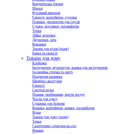
Кондитерські товари
Миски
Кухонний інвентар
Ємності, контейнери, судочки
Пляшки, диспенсери для соусів
Сушки, підставки, органайзери
Терки
Лійки, воронки
Друшляки, сита
Ковшики
Товари для кухні (різне)
Банки та ємності
Товари для дому
Клейонка
Інструменти, мультитули, ящики для інструментів
Ізоляційна стрічка та скотч
Придверні килимки
Швабри і аксесуари
Ємності
Сміттєві відра
Прання, прибирання, миття посуду
Чохли для одягу
Сушарки для білизни
Кошики, контейнери, ящики, органайзери
Відра
Товари для дому (різне)
Тачки
Скатертини і серветки на стіл
Вішаки