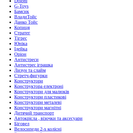
Doloni
G-Toys
Бамсик
ВладиТойс
Данко Тойс
Копиця
Стратег
Тігрес
Юніка
Ідейка
Оріон
Антистреси
Антистрес іграшка
Лизун та слайм
Стретч-фигурки
Конструктори
Конструктора електроні
Конструктори для малюків
Конструктори пластикові
Конструктори металеві
Конструктори магнітні
Дитячий транспорт
Автокрісла , візочки та аксесуари
Біговел
Велосипеди 2-х колісні