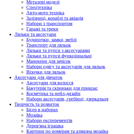
Металеві моделі
Спецтехніка
Авто-мото техніка
Залізниці, кораблі та авіація
Набори з транспортом
Гаражі та треки
Ляльки та аксесуари
Будиночки, замки, меблі
Транспорт для ляльок
Ляльки та пупси з аксесуарами
Ляльки та пупси функціональні
Манекени для зачісок
Набори одягу та аксесуарів для ляльок
Візочки для ляльок
Аксесуари для дівчаток
Аксесуари для волосся
Біжутерія та скриньки для прикрас
Косметика та нейл-дизайн
Набори аксесуарів, гребінці, дзеркальця
Творчість та розвиток
Бісер в наборах
Мозаїка
Набори експерементів
Дерев'яна іграшка
Картини по номерам та алмазна мозаїка