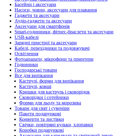
Басейни і аксесуари
Насоси, човни, аксесуари для плавання
Гаджети та аксесуари
Аудіо-гаджети та аксесуари
Аксесуари для смартфонів
Smart-годинники, фітнес-браслети та аксесуари
USB-кабелі
Зарядні пристрої та аксесуари
Кабелі, перехідники та подовжувачі
Освітлення
Фотоапарати, мікрофони та принтери
Годинники
Господарські товари
Все для випікання
Каструлі, форми для випікання
Каструлі, ковші
Кришки для каструль і сковорідок
Сковорідки і сотейники
Форми для льоду та морозива
Товари для свят і сувеніри
Пакети подарункові
Конверти та листівки
Свічки, повітряні кульки, хлопавки
Коробки подарункові
Аксесуари для карнавалу та святковий декор