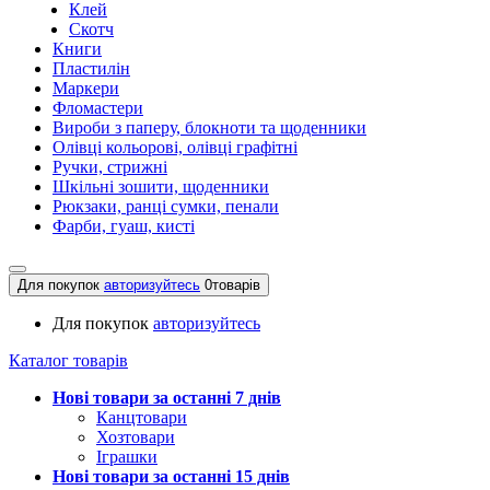
Клей
Скотч
Книги
Пластилін
Маркери
Фломастери
Вироби з паперу, блокноти та щоденники
Олівці кольорові, олівці графітні
Ручки, стрижні
Шкільні зошити, щоденники
Рюкзаки, ранці сумки, пенали
Фарби, гуаш, кисті
Для покупок
авторизуйтесь
0
товарів
Для покупок
авторизуйтесь
Каталог товарів
Нові товари за останнi 7 днiв
Канцтовари
Хозтовари
Іграшки
Нові товари за останнi 15 днiв