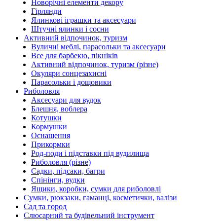
Новорічні елементи декору
Гірлянди
Ялинкові іграшки та аксесуари
Штучні ялинки і сосни
Активний відпочинок, туризм
Вуличні меблі, парасольки та аксесуари
Все для барбекю, пікніків
Активний відпочинок, туризм (різне)
Окуляри сонцезахисні
Парасольки і дощовики
Риболовля
Аксесуари для вудок
Блешня, воблера
Котушки
Кормушки
Оснащення
Прикормки
Род-поди і підставки під вудилища
Риболовля (різне)
Садки, підсаки, багри
Спінінги, вудки
Ящики, коробки, сумки для риболовлі
Сумки, рюкзаки, гаманці, косметички, валізи
Сад та город
Слюсарний та будівельний інструмент