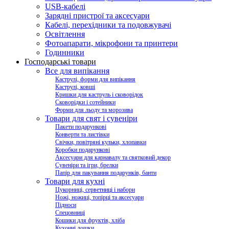
USB-кабелі
Зарядні пристрої та аксесуари
Кабелі, перехідники та подовжувачі
Освітлення
Фотоапарати, мікрофони та принтери
Годинники
Господарські товари
Все для випікання
Каструлі, форми для випікання
Каструлі, ковші
Кришки для каструль і сковорідок
Сковорідки і сотейники
Форми для льоду та морозива
Товари для свят і сувеніри
Пакети подарункові
Конверти та листівки
Свічки, повітряні кульки, хлопавки
Коробки подарункові
Аксесуари для карнавалу та святковий декор
Сувеніри та ігри, брелки
Папір для пакування подарунків, банти
Товари для кухні
Цукорниці, серветниці і набори
Ножі, ножиці, топірці та аксесуари
Підноси
Спецовниці
Кошики для фруктів, хліба
Кухонні дошки