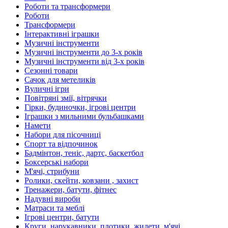
Роботи та трансформери
Роботи
Трансформери
Інтерактивні іграшки
Музичні інструменти
Музичні інструменти до 3-х років
Музичні інструменти від 3-х років
Сезонні товари
Сачок для метеликів
Вуличні ігри
Повітряні змії, вітрячки
Гірки, будиночки, ігрові центри
Іграшки з мильними бульбашками
Намети
Набори для пісочниці
Спорт та відпочинок
Бадмінтон, теніс, дартс, баскетбол
Боксерські набори
М'ячі, стрибуни
Ролики, скейти, ковзани , захист
Тренажери, батути, фітнес
Надувні вироби
Матраси та меблі
Ігрові центри, батути
Круги, нарукавники, плотики, жилети, м'ячі