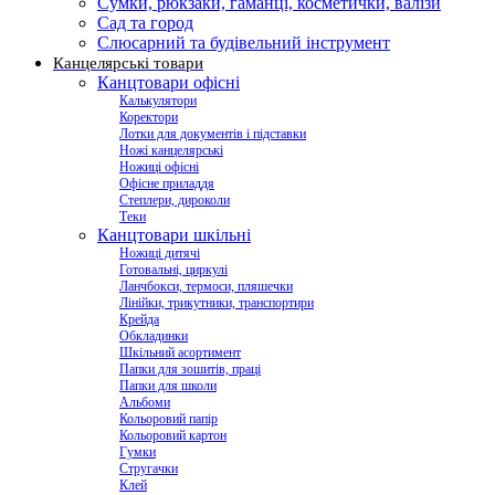
Сумки, рюкзаки, гаманці, косметички, валізи
Сад та город
Слюсарний та будівельний інструмент
Канцелярські товари
Канцтовари офісні
Калькулятори
Коректори
Лотки для документів і підставки
Ножі канцелярські
Ножиці офісні
Офісне приладдя
Степлери, дироколи
Теки
Канцтовари шкільні
Ножиці дитячі
Готовальні, циркулі
Ланчбокси, термоси, пляшечки
Лінійки, трикутники, транспортири
Крейда
Обкладинки
Шкільний асортимент
Папки для зошитів, праці
Папки для школи
Альбоми
Кольоровий папір
Кольоровий картон
Гумки
Стругачки
Клей