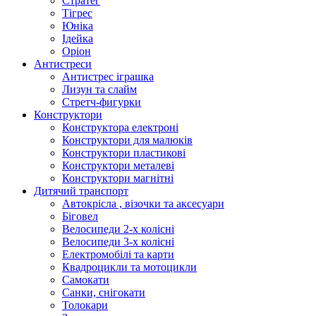
Стратег
Тігрес
Юніка
Ідейка
Оріон
Антистреси
Антистрес іграшка
Лизун та слайм
Стретч-фигурки
Конструктори
Конструктора електроні
Конструктори для малюків
Конструктори пластикові
Конструктори металеві
Конструктори магнітні
Дитячий транспорт
Автокрісла , візочки та аксесуари
Біговел
Велосипеди 2-х колісні
Велосипеди 3-х колісні
Електромобілі та карти
Квадроцикли та мотоцикли
Самокати
Санки, снігокати
Толокари