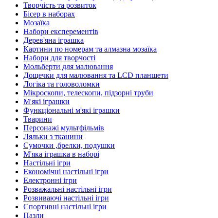
Творчість та розвиток
Бісер в наборах
Мозаїка
Набори експерементів
Дерев'яна іграшка
Картини по номерам та алмазна мозаїка
Набори для творчості
Мольберти для малювання
Дощечки для малювання та LCD планшети
Логіка та головоломки
Мікроскопи, телескопи, підзорні труби
М'які іграшки
Функціональні м'які іграшки
Тварини
Персонажі мультфільмів
Ляльки з тканини
Сумочки ,брелки, подушки
М'яка іграшка в наборі
Настільні ігри
Економічні настільні ігри
Електронні ігри
Розважальні настільні ігри
Розвиваючі настільні ігри
Спортивні настільні ігри
Пазли