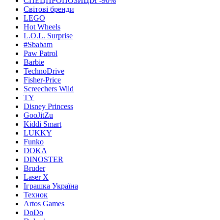
СПЕЦПРОПОЗИЦІЯ -90%
Світові бренди
LEGO
Hot Wheels
L.O.L. Surprise
#Sbabam
Paw Patrol
Barbie
TechnoDrive
Fisher-Price
Screechers Wild
TY
Disney Princess
GooJitZu
Kiddi Smart
LUKKY
Funko
DOKA
DINOSTER
Bruder
Laser X
Іграшка Україна
Технок
Artos Games
DoDo