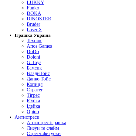
LUKKY
Funko
DOKA
DINOSTER
Bruder
Laser X
Іграшка Україна
Технок
Artos Games
DoDo
Doloni
G-Toys
Бамсик
ВладиТойс
Данко Тойс
Копиця
Стратег
Тігрес
Юніка
Ідейка
Оріон
Антистреси
Антистрес іграшка
Лизун та слайм
Стретч-фигурки