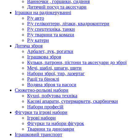
Ванночки , горщики, сидіння
Дитячий посуд та аксесуари
Іграшки на радіокеруванні
Р/у авто
Р/у гелікоптери, літаки, квадрокоптери
Р/у спецтехніка, танки
Р/у тварини та комахи
Р/у катери
Дитяча зброя
Арбалет, лук, рогатки
Іграшкова зброя
Кульки, патрони, пістони та аксесуари до зброї
Мечі, шаблі, шпаги, щити
Набори зброї, тир, лазертаг
Рації та біноклі
Водяна зброя та насоси
Сюжетно-рольові набори
Кухні, побутова техніка
Касові апарати, супермаркети, скарбнички
Набори професій
Фігурки та ігрові набори
Ігрові набори
Фігурки та набори фігурок
Тварини та динозаври
Іграшковий транспорт