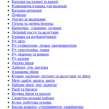
Каталки на палиці та канаті
Розвиваюча іграшка для малюків
Каталки-штовхачі
Підвіски
Догляд за малюками
Гігієна та дитяча безпека
Ванночки , горщики, сидіння
Дитячий посуд та аксесуари
Іграшки на радіокеруванні
Р/у авто
Р/у гелікоптери, літаки, квадрокоптери
Р/у спецтехніка, танки
Р/у тварини та комахи
Р/у катери
Дитяча зброя
Арбалет, лук, рогатки
Іграшкова зброя
Кульки, патрони, пістони та аксесуари до зброї
Мечі, шаблі, шпаги, щити
Набори зброї, тир, лазертаг
Рації та біноклі
Водяна зброя та насоси
Сюжетно-рольові набори
Кухні, побутова техніка
Касові апарати, супермаркети, скарбнички