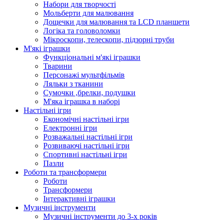
Набори для творчості
Мольберти для малювання
Дощечки для малювання та LCD планшети
Логіка та головоломки
Мікроскопи, телескопи, підзорні труби
М'які іграшки
Функціональні м'які іграшки
Тварини
Персонажі мультфільмів
Ляльки з тканини
Сумочки ,брелки, подушки
М'яка іграшка в наборі
Настільні ігри
Економічні настільні ігри
Електронні ігри
Розважальні настільні ігри
Розвиваючі настільні ігри
Спортивні настільні ігри
Пазли
Роботи та трансформери
Роботи
Трансформери
Інтерактивні іграшки
Музичні інструменти
Музичні інструменти до 3-х років