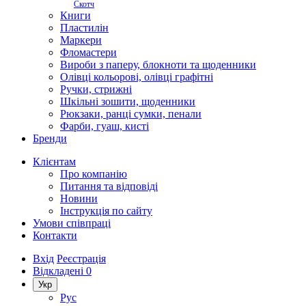
Скотч
Книги
Пластилін
Маркери
Фломастери
Вироби з паперу, блокноти та щоденники
Олівці кольорові, олівці графітні
Ручки, стрижні
Шкільні зошити, щоденники
Рюкзаки, ранці сумки, пенали
Фарби, гуаш, кисті
Бренди
Клієнтам
Про компанію
Питання та відповіді
Новини
Інструкція по сайту
Умови співпраці
Контакти
Вхід
Реєстрація
Відкладені
0
Укр
Рус