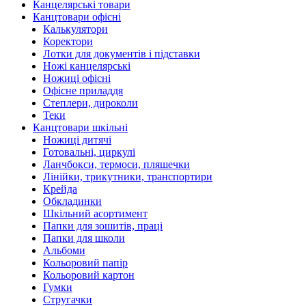
Канцелярські товари
Канцтовари офісні
Калькулятори
Коректори
Лотки для документів і підставки
Ножі канцелярські
Ножиці офісні
Офісне приладдя
Степлери, дироколи
Теки
Канцтовари шкільні
Ножиці дитячі
Готовальні, циркулі
Ланчбокси, термоси, пляшечки
Лінійки, трикутники, транспортири
Крейда
Обкладинки
Шкільний асортимент
Папки для зошитів, праці
Папки для школи
Альбоми
Кольоровий папір
Кольоровий картон
Гумки
Стругачки