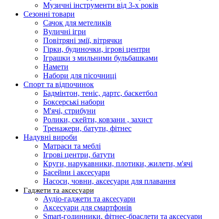
Музичні інструменти від 3-х років
Сезонні товари
Сачок для метеликів
Вуличні ігри
Повітряні змії, вітрячки
Гірки, будиночки, ігрові центри
Іграшки з мильними бульбашками
Намети
Набори для пісочниці
Спорт та відпочинок
Бадмінтон, теніс, дартс, баскетбол
Боксерські набори
М'ячі, стрибуни
Ролики, скейти, ковзани , захист
Тренажери, батути, фітнес
Надувні вироби
Матраси та меблі
Ігрові центри, батути
Круги, нарукавники, плотики, жилети, м'ячі
Басейни і аксесуари
Насоси, човни, аксесуари для плавання
Гаджети та аксесуари
Аудіо-гаджети та аксесуари
Аксесуари для смартфонів
Smart-годинники, фітнес-браслети та аксесуари