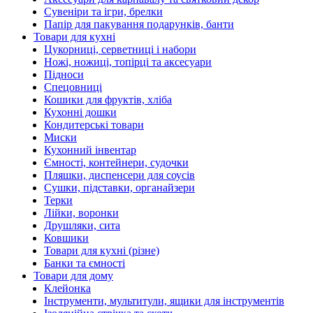
Сувеніри та ігри, брелки
Папір для пакування подарунків, банти
Товари для кухні
Цукорниці, серветниці і набори
Ножі, ножиці, топірці та аксесуари
Підноси
Спецовниці
Кошики для фруктів, хліба
Кухонні дошки
Кондитерські товари
Миски
Кухонний інвентар
Ємності, контейнери, судочки
Пляшки, диспенсери для соусів
Сушки, підставки, органайзери
Терки
Лійки, воронки
Друшляки, сита
Ковшики
Товари для кухні (різне)
Банки та ємності
Товари для дому
Клейонка
Інструменти, мультитули, ящики для інструментів