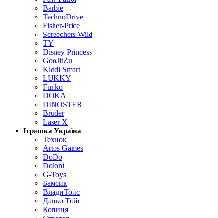
Barbie
TechnoDrive
Fisher-Price
Screechers Wild
TY
Disney Princess
GooJitZu
Kiddi Smart
LUKKY
Funko
DOKA
DINOSTER
Bruder
Laser X
Іграшка Україна
Технок
Artos Games
DoDo
Doloni
G-Toys
Бамсик
ВладиТойс
Данко Тойс
Копиця