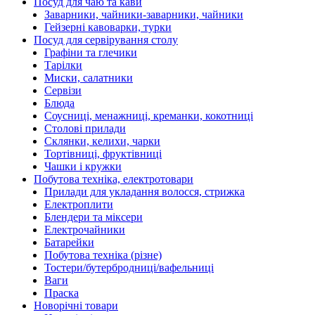
Посуд для чаю та кави
Заварники, чайники-заварники, чайники
Гейзерні кавоварки, турки
Посуд для сервірування столу
Графіни та глечики
Тарілки
Миски, салатники
Сервізи
Блюда
Соусниці, менажниці, креманки, кокотниці
Столові прилади
Склянки, келихи, чарки
Тортівниці, фруктівниці
Чашки і кружки
Побутова техніка, електротовари
Прилади для укладання волосся, стрижка
Електроплити
Блендери та міксери
Електрочайники
Батарейки
Побутова техніка (різне)
Тостери/бутербродниці/вафельниці
Ваги
Праска
Новорічні товари