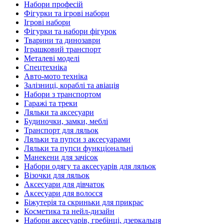
Набори професій
Фігурки та ігрові набори
Ігрові набори
Фігурки та набори фігурок
Тварини та динозаври
Іграшковий транспорт
Металеві моделі
Спецтехніка
Авто-мото техніка
Залізниці, кораблі та авіація
Набори з транспортом
Гаражі та треки
Ляльки та аксесуари
Будиночки, замки, меблі
Транспорт для ляльок
Ляльки та пупси з аксесуарами
Ляльки та пупси функціональні
Манекени для зачісок
Набори одягу та аксесуарів для ляльок
Візочки для ляльок
Аксесуари для дівчаток
Аксесуари для волосся
Біжутерія та скриньки для прикрас
Косметика та нейл-дизайн
Набори аксесуарів, гребінці, дзеркальця