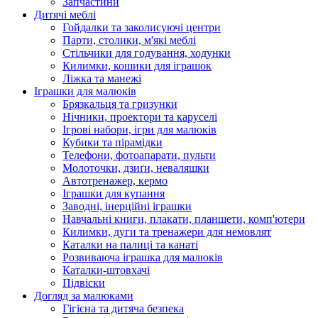
Запчастини
Дитячі меблі
Гойдалки та заколисуючі центри
Парти, столики, м'які меблі
Стільчики для годування, ходунки
Килимки, кошики для іграшок
Ліжка та манежі
Іграшки для малюків
Брязкальця та гризунки
Нічники, проектори та каруселі
Ігрові набори, ігри для малюків
Кубики та пірамідки
Телефони, фотоапарати, пульти
Молоточки, дзиґи, неваляшки
Автотренажер, кермо
Іграшки для купання
Заводні, інерційні іграшки
Навчальні книги, плакати, планшети, комп'ютери
Килимки, дуги та тренажери для немовлят
Каталки на палиці та канаті
Розвиваюча іграшка для малюків
Каталки-штовхачі
Підвіски
Догляд за малюками
Гігієна та дитяча безпека