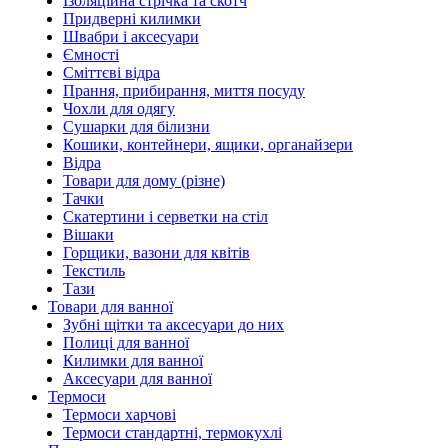
Ізоляційна стрічка та скотч
Придверні килимки
Швабри і аксесуари
Ємності
Сміттєві відра
Прання, прибирання, миття посуду
Чохли для одягу
Сушарки для білизни
Кошики, контейнери, ящики, органайзери
Відра
Товари для дому (різне)
Тачки
Скатертини і серветки на стіл
Вішаки
Горщики, вазони для квітів
Текстиль
Тази
Товари для ванної
Зубні щітки та аксесуари до них
Полиці для ванної
Килимки для ванної
Аксесуари для ванної
Термоси
Термоси харчові
Термоси стандартні, термокухлі