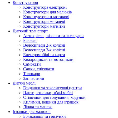
Конструктори
Конструктора електроні
Конструктори для малюків
Конструктори пластикові
Конструктори металеві
Конструктори магнітні
Дитячий транспорт
Автокрісла , візочки та аксесуари
Біговел
Велосипеди 2-х колісні
Велосипеди 3-х колісні
Електромобілі та карти
Квадроцикли та мотоцикли
Самокати
Санки, снігокати
Толокари
Запчастини
Дитячі меблі
Гойдалки та заколисуючі центри
Парти, столики, м'які меблі
Стільчики для годування, ходунки
Килимки, кошики для іграшок
Ліжка та манежі
Іграшки для малюків
Брязкальця та гризунки