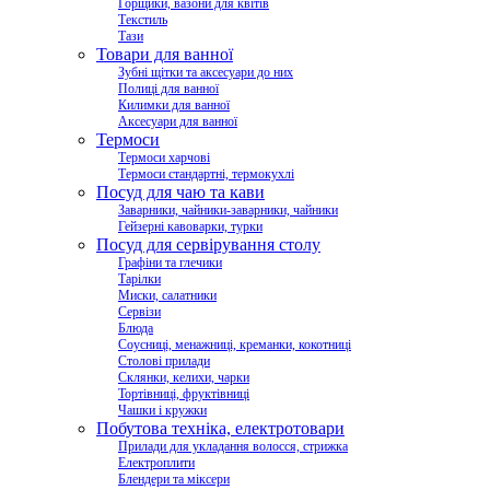
Горщики, вазони для квітів
Текстиль
Тази
Товари для ванної
Зубні щітки та аксесуари до них
Полиці для ванної
Килимки для ванної
Аксесуари для ванної
Термоси
Термоси харчові
Термоси стандартні, термокухлі
Посуд для чаю та кави
Заварники, чайники-заварники, чайники
Гейзерні кавоварки, турки
Посуд для сервірування столу
Графіни та глечики
Тарілки
Миски, салатники
Сервізи
Блюда
Соусниці, менажниці, креманки, кокотниці
Столові прилади
Склянки, келихи, чарки
Тортівниці, фруктівниці
Чашки і кружки
Побутова техніка, електротовари
Прилади для укладання волосся, стрижка
Електроплити
Блендери та міксери