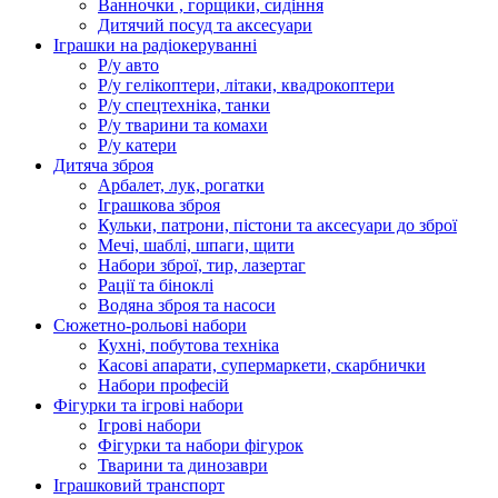
Ванночки , горщики, сидіння
Дитячий посуд та аксесуари
Іграшки на радіокеруванні
Р/у авто
Р/у гелікоптери, літаки, квадрокоптери
Р/у спецтехніка, танки
Р/у тварини та комахи
Р/у катери
Дитяча зброя
Арбалет, лук, рогатки
Іграшкова зброя
Кульки, патрони, пістони та аксесуари до зброї
Мечі, шаблі, шпаги, щити
Набори зброї, тир, лазертаг
Рації та біноклі
Водяна зброя та насоси
Сюжетно-рольові набори
Кухні, побутова техніка
Касові апарати, супермаркети, скарбнички
Набори професій
Фігурки та ігрові набори
Ігрові набори
Фігурки та набори фігурок
Тварини та динозаври
Іграшковий транспорт