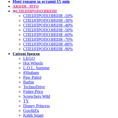
Нові товари за останнi 15 днiв
АКЦІЯ: ЛІТО
➥СПЕЦПРОПОЗИЦІЯ!
СПЕЦПРОПОЗИЦІЯ -10%
СПЕЦПРОПОЗИЦІЯ -30%
СПЕЦПРОПОЗИЦІЯ -40%
СПЕЦПРОПОЗИЦІЯ -50%
СПЕЦПРОПОЗИЦІЯ -60%
СПЕЦПРОПОЗИЦІЯ -70%
СПЕЦПРОПОЗИЦІЯ -80%
СПЕЦПРОПОЗИЦІЯ -90%
Світові бренди
LEGO
Hot Wheels
L.O.L. Surprise
#Sbabam
Paw Patrol
Barbie
TechnoDrive
Fisher-Price
Screechers Wild
TY
Disney Princess
GooJitZu
Kiddi Smart