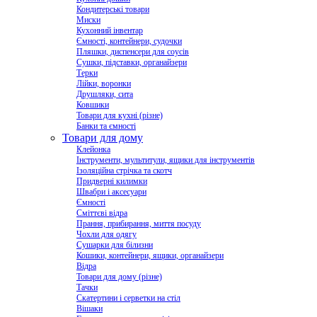
Кондитерські товари
Миски
Кухонний інвентар
Ємності, контейнери, судочки
Пляшки, диспенсери для соусів
Сушки, підставки, органайзери
Терки
Лійки, воронки
Друшляки, сита
Ковшики
Товари для кухні (різне)
Банки та ємності
Товари для дому
Клейонка
Інструменти, мультитули, ящики для інструментів
Ізоляційна стрічка та скотч
Придверні килимки
Швабри і аксесуари
Ємності
Сміттєві відра
Прання, прибирання, миття посуду
Чохли для одягу
Сушарки для білизни
Кошики, контейнери, ящики, органайзери
Відра
Товари для дому (різне)
Тачки
Скатертини і серветки на стіл
Вішаки