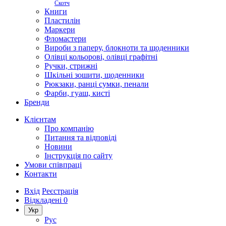
Скотч
Книги
Пластилін
Маркери
Фломастери
Вироби з паперу, блокноти та щоденники
Олівці кольорові, олівці графітні
Ручки, стрижні
Шкільні зошити, щоденники
Рюкзаки, ранці сумки, пенали
Фарби, гуаш, кисті
Бренди
Клієнтам
Про компанію
Питання та відповіді
Новини
Інструкція по сайту
Умови співпраці
Контакти
Вхід
Реєстрація
Відкладені
0
Укр
Рус