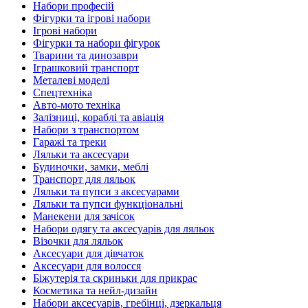
Набори професій
Фігурки та ігрові набори
Ігрові набори
Фігурки та набори фігурок
Тварини та динозаври
Іграшковий транспорт
Металеві моделі
Спецтехніка
Авто-мото техніка
Залізниці, кораблі та авіація
Набори з транспортом
Гаражі та треки
Ляльки та аксесуари
Будиночки, замки, меблі
Транспорт для ляльок
Ляльки та пупси з аксесуарами
Ляльки та пупси функціональні
Манекени для зачісок
Набори одягу та аксесуарів для ляльок
Візочки для ляльок
Аксесуари для дівчаток
Аксесуари для волосся
Біжутерія та скриньки для прикрас
Косметика та нейл-дизайн
Набори аксесуарів, гребінці, дзеркальця