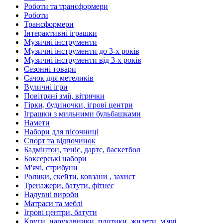
Роботи та трансформери
Роботи
Трансформери
Інтерактивні іграшки
Музичні інструменти
Музичні інструменти до 3-х років
Музичні інструменти від 3-х років
Сезонні товари
Сачок для метеликів
Вуличні ігри
Повітряні змії, вітрячки
Гірки, будиночки, ігрові центри
Іграшки з мильними бульбашками
Намети
Набори для пісочниці
Спорт та відпочинок
Бадмінтон, теніс, дартс, баскетбол
Боксерські набори
М'ячі, стрибуни
Ролики, скейти, ковзани , захист
Тренажери, батути, фітнес
Надувні вироби
Матраси та меблі
Ігрові центри, батути
Круги, нарукавники, плотики, жилети, м'ячі