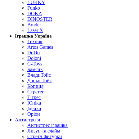
LUKKY
Funko
DOKA
DINOSTER
Bruder
Laser X
Іграшка Україна
Технок
Artos Games
DoDo
Doloni
G-Toys
Бамсик
ВладиТойс
Данко Тойс
Копиця
Стратег
Тігрес
Юніка
Ідейка
Оріон
Антистреси
Антистрес іграшка
Лизун та слайм
Стретч-фигурки