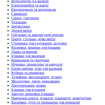
Велосипеди 3-х колісні
Електромобілі та карти
Квадроцикли та мотоцикли
Самокати
Санки, снігокати
Толокари
Запчастини
Дитячі меблі
Гойдалки та заколисуючі центри
Парти, столики, м'які меблі
Стільчики для годування, ходунки
Килимки, кошики для іграшок
Ліжка та манежі
Іграшки для малюків
Брязкальця та гризунки
Нічники, проектори та каруселі
Ігрові набори, ігри для малюків
Кубики та пірамідки
Телефони, фотоапарати, пульти
Молоточки, дзиґи, неваляшки
Автотренажер, кермо
Іграшки для купання
Заводні, інерційні іграшки
Навчальні книги, плакати, планшети, комп'ютери
Килимки, дуги та тренажери для немовлят