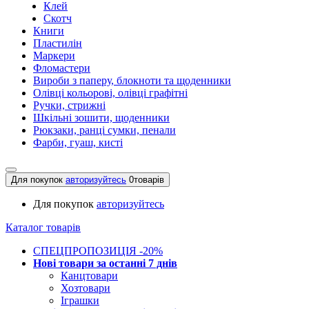
Клей
Скотч
Книги
Пластилін
Маркери
Фломастери
Вироби з паперу, блокноти та щоденники
Олівці кольорові, олівці графітні
Ручки, стрижні
Шкільні зошити, щоденники
Рюкзаки, ранці сумки, пенали
Фарби, гуаш, кисті
Для покупок
авторизуйтесь
0
товарів
Для покупок
авторизуйтесь
Каталог товарів
СПЕЦПРОПОЗИЦІЯ -20%
Нові товари за останнi 7 днiв
Канцтовари
Хозтовари
Іграшки