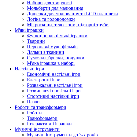
Набори для творчості
Мольберти для малювання
Дощечки для малювання та LCD планшети
Логіка та головоломки
Мікроскопи, телескопи, підзорні труби
М'які іграшки
Функціональні м'які іграшки
Тварини
Персонажі мультфільмів
Ляльки з тканини
Сумочки ,брелки, подушки
М'яка іграшка в наборі
Настільні ігри
Економічні настільні ігри
Електронні ігри
Розважальні настільні ігри
Розвиваючі настільні ігри
Спортивні настільні ігри
Пазли
Роботи та трансформери
Роботи
Трансформери
Інтерактивні іграшки
Музичні інструменти
Музичні інструменти до 3-х років