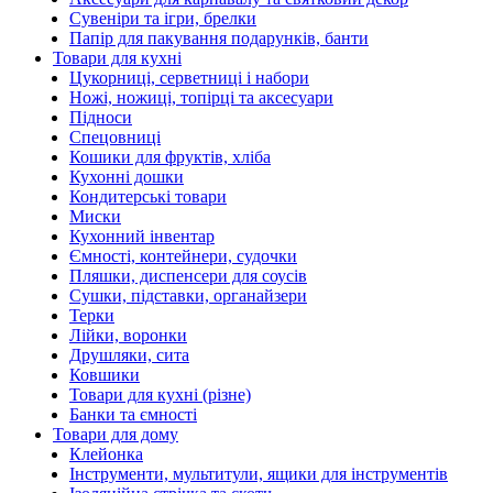
Сувеніри та ігри, брелки
Папір для пакування подарунків, банти
Товари для кухні
Цукорниці, серветниці і набори
Ножі, ножиці, топірці та аксесуари
Підноси
Спецовниці
Кошики для фруктів, хліба
Кухонні дошки
Кондитерські товари
Миски
Кухонний інвентар
Ємності, контейнери, судочки
Пляшки, диспенсери для соусів
Сушки, підставки, органайзери
Терки
Лійки, воронки
Друшляки, сита
Ковшики
Товари для кухні (різне)
Банки та ємності
Товари для дому
Клейонка
Інструменти, мультитули, ящики для інструментів