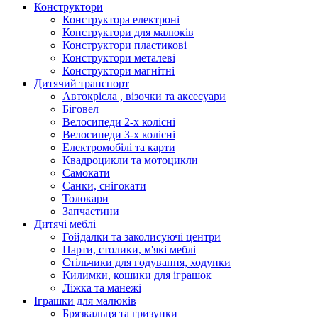
Конструктори
Конструктора електроні
Конструктори для малюків
Конструктори пластикові
Конструктори металеві
Конструктори магнітні
Дитячий транспорт
Автокрісла , візочки та аксесуари
Біговел
Велосипеди 2-х колісні
Велосипеди 3-х колісні
Електромобілі та карти
Квадроцикли та мотоцикли
Самокати
Санки, снігокати
Толокари
Запчастини
Дитячі меблі
Гойдалки та заколисуючі центри
Парти, столики, м'які меблі
Стільчики для годування, ходунки
Килимки, кошики для іграшок
Ліжка та манежі
Іграшки для малюків
Брязкальця та гризунки