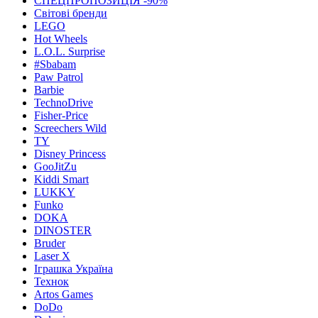
СПЕЦПРОПОЗИЦІЯ -90%
Світові бренди
LEGO
Hot Wheels
L.O.L. Surprise
#Sbabam
Paw Patrol
Barbie
TechnoDrive
Fisher-Price
Screechers Wild
TY
Disney Princess
GooJitZu
Kiddi Smart
LUKKY
Funko
DOKA
DINOSTER
Bruder
Laser X
Іграшка Україна
Технок
Artos Games
DoDo