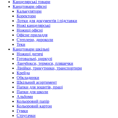
Канцелярські товари
Канцтовари офісні
Калькулятори
Коректори
Лотки для документів і підставки
Ножі канцелярські
Ножиці офісні
Офісне приладдя
Степлери, дироколи
Теки
Канцтовари шкільні
Ножиці дитячі
Готовальні, циркулі
Ланчбокси, термоси, пляшечки
Лінійки, трикутники, транспортири
Крейда
Обкладинки
Шкільний асортимент
Папки для зошитів, праці
Папки для школи
Альбоми
Кольоровий папір
Кольоровий картон
Гумки
Стругачки