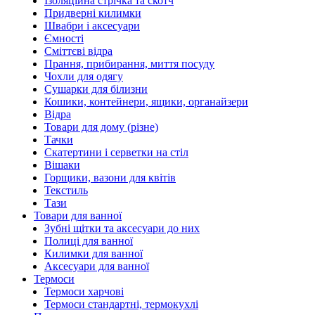
Ізоляційна стрічка та скотч
Придверні килимки
Швабри і аксесуари
Ємності
Сміттєві відра
Прання, прибирання, миття посуду
Чохли для одягу
Сушарки для білизни
Кошики, контейнери, ящики, органайзери
Відра
Товари для дому (різне)
Тачки
Скатертини і серветки на стіл
Вішаки
Горщики, вазони для квітів
Текстиль
Тази
Товари для ванної
Зубні щітки та аксесуари до них
Полиці для ванної
Килимки для ванної
Аксесуари для ванної
Термоси
Термоси харчові
Термоси стандартні, термокухлі