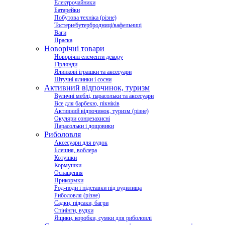
Електрочайники
Батарейки
Побутова техніка (різне)
Тостери/бутербродниці/вафельниці
Ваги
Праска
Новорічні товари
Новорічні елементи декору
Гірлянди
Ялинкові іграшки та аксесуари
Штучні ялинки і сосни
Активний відпочинок, туризм
Вуличні меблі, парасольки та аксесуари
Все для барбекю, пікніків
Активний відпочинок, туризм (різне)
Окуляри сонцезахисні
Парасольки і дощовики
Риболовля
Аксесуари для вудок
Блешня, воблера
Котушки
Кормушки
Оснащення
Прикормки
Род-поди і підставки під вудилища
Риболовля (різне)
Садки, підсаки, багри
Спінінги, вудки
Ящики, коробки, сумки для риболовлі