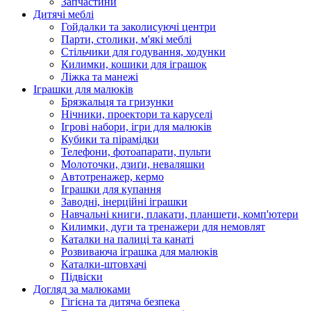
Запчастини
Дитячі меблі
Гойдалки та заколисуючі центри
Парти, столики, м'які меблі
Стільчики для годування, ходунки
Килимки, кошики для іграшок
Ліжка та манежі
Іграшки для малюків
Брязкальця та гризунки
Нічники, проектори та каруселі
Ігрові набори, ігри для малюків
Кубики та пірамідки
Телефони, фотоапарати, пульти
Молоточки, дзиґи, неваляшки
Автотренажер, кермо
Іграшки для купання
Заводні, інерційні іграшки
Навчальні книги, плакати, планшети, комп'ютери
Килимки, дуги та тренажери для немовлят
Каталки на палиці та канаті
Розвиваюча іграшка для малюків
Каталки-штовхачі
Підвіски
Догляд за малюками
Гігієна та дитяча безпека