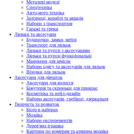
Металеві моделі
Спецтехніка
Авто-мото техніка
Залізниці, кораблі та авіація
Набори з транспортом
Гаражі та треки
Ляльки та аксесуари
Будиночки, замки, меблі
Транспорт для ляльок
Ляльки та пупси з аксесуарами
Ляльки та пупси функціональні
Манекени для зачісок
Набори одягу та аксесуарів для ляльок
Візочки для ляльок
Аксесуари для дівчаток
Аксесуари для волосся
Біжутерія та скриньки для прикрас
Косметика та нейл-дизайн
Набори аксесуарів, гребінці, дзеркальця
Творчість та розвиток
Бісер в наборах
Мозаїка
Набори експерементів
Дерев'яна іграшка
Картини по номерам та алмазна мозаїка