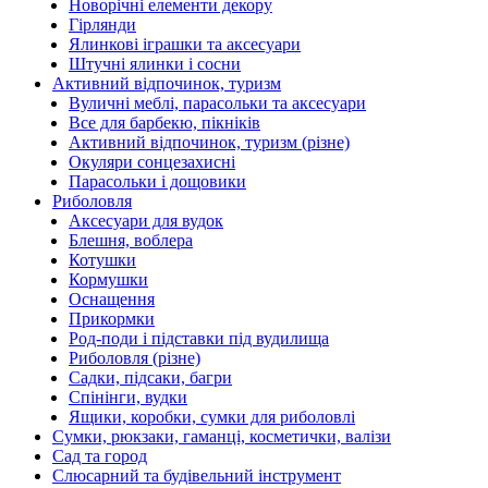
Новорічні елементи декору
Гірлянди
Ялинкові іграшки та аксесуари
Штучні ялинки і сосни
Активний відпочинок, туризм
Вуличні меблі, парасольки та аксесуари
Все для барбекю, пікніків
Активний відпочинок, туризм (різне)
Окуляри сонцезахисні
Парасольки і дощовики
Риболовля
Аксесуари для вудок
Блешня, воблера
Котушки
Кормушки
Оснащення
Прикормки
Род-поди і підставки під вудилища
Риболовля (різне)
Садки, підсаки, багри
Спінінги, вудки
Ящики, коробки, сумки для риболовлі
Сумки, рюкзаки, гаманці, косметички, валізи
Сад та город
Слюсарний та будівельний інструмент