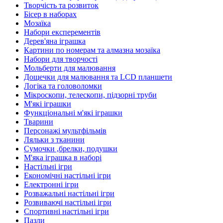
Творчість та розвиток
Бісер в наборах
Мозаїка
Набори експерементів
Дерев'яна іграшка
Картини по номерам та алмазна мозаїка
Набори для творчості
Мольберти для малювання
Дощечки для малювання та LCD планшети
Логіка та головоломки
Мікроскопи, телескопи, підзорні труби
М'які іграшки
Функціональні м'які іграшки
Тварини
Персонажі мультфільмів
Ляльки з тканини
Сумочки ,брелки, подушки
М'яка іграшка в наборі
Настільні ігри
Економічні настільні ігри
Електронні ігри
Розважальні настільні ігри
Розвиваючі настільні ігри
Спортивні настільні ігри
Пазли