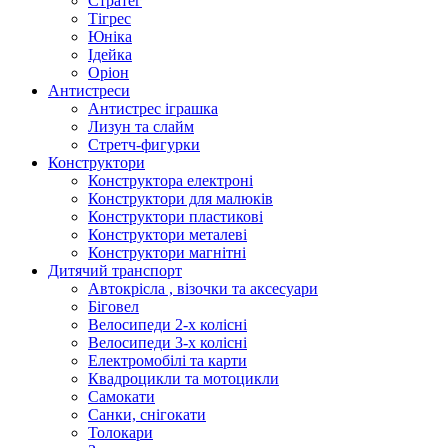
Стратег
Тігрес
Юніка
Ідейка
Оріон
Антистреси
Антистрес іграшка
Лизун та слайм
Стретч-фигурки
Конструктори
Конструктора електроні
Конструктори для малюків
Конструктори пластикові
Конструктори металеві
Конструктори магнітні
Дитячий транспорт
Автокрісла , візочки та аксесуари
Біговел
Велосипеди 2-х колісні
Велосипеди 3-х колісні
Електромобілі та карти
Квадроцикли та мотоцикли
Самокати
Санки, снігокати
Толокари