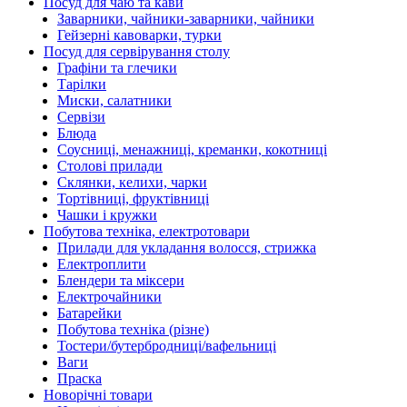
Посуд для чаю та кави
Заварники, чайники-заварники, чайники
Гейзерні кавоварки, турки
Посуд для сервірування столу
Графіни та глечики
Тарілки
Миски, салатники
Сервізи
Блюда
Соусниці, менажниці, креманки, кокотниці
Столові прилади
Склянки, келихи, чарки
Тортівниці, фруктівниці
Чашки і кружки
Побутова техніка, електротовари
Прилади для укладання волосся, стрижка
Електроплити
Блендери та міксери
Електрочайники
Батарейки
Побутова техніка (різне)
Тостери/бутербродниці/вафельниці
Ваги
Праска
Новорічні товари