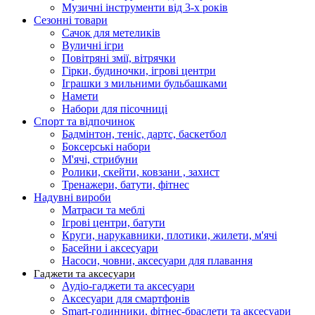
Музичні інструменти від 3-х років
Сезонні товари
Сачок для метеликів
Вуличні ігри
Повітряні змії, вітрячки
Гірки, будиночки, ігрові центри
Іграшки з мильними бульбашками
Намети
Набори для пісочниці
Спорт та відпочинок
Бадмінтон, теніс, дартс, баскетбол
Боксерські набори
М'ячі, стрибуни
Ролики, скейти, ковзани , захист
Тренажери, батути, фітнес
Надувні вироби
Матраси та меблі
Ігрові центри, батути
Круги, нарукавники, плотики, жилети, м'ячі
Басейни і аксесуари
Насоси, човни, аксесуари для плавання
Гаджети та аксесуари
Аудіо-гаджети та аксесуари
Аксесуари для смартфонів
Smart-годинники, фітнес-браслети та аксесуари