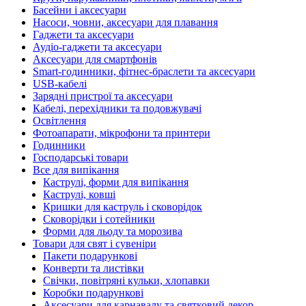
Басейни і аксесуари
Насоси, човни, аксесуари для плавання
Гаджети та аксесуари
Аудіо-гаджети та аксесуари
Аксесуари для смартфонів
Smart-годинники, фітнес-браслети та аксесуари
USB-кабелі
Зарядні пристрої та аксесуари
Кабелі, перехідники та подовжувачі
Освітлення
Фотоапарати, мікрофони та принтери
Годинники
Господарські товари
Все для випікання
Каструлі, форми для випікання
Каструлі, ковші
Кришки для каструль і сковорідок
Сковорідки і сотейники
Форми для льоду та морозива
Товари для свят і сувеніри
Пакети подарункові
Конверти та листівки
Свічки, повітряні кульки, хлопавки
Коробки подарункові
Аксесуари для карнавалу та святковий декор