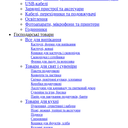
USB-кабелі
Зарядні пристрої та аксесуари
Кабелі, перехідники та подовжувачі
Освітлення
Фотоапарати, мікрофони та принтери
Годинники
Господарські товари
Все для випікання
Каструлі, форми для випікання
Каструлі, ковші
Кришки для каструль і сковорідок
Сковорідки і сотейники
Форми для льоду та морозива
Товари для свят і сувеніри
Пакети подарункові
Конверти та листівки
Свічки, повітряні кульки, хлопавки
Коробки подарункові
Аксесуари для карнавалу та святковий декор
Сувеніри та ігри, брелки
Папір для пакування подарунків, банти
Товари для кухні
Цукорниці, серветниці і набори
Ножі, ножиці, топірці та аксесуари
Підноси
Спецовниці
Кошики для фруктів, хліба
Кухонні дошки