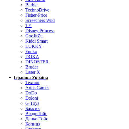
Barbie
TechnoDrive
Fisher-Price
Screechers Wild
TY
Disney Princess
GooJitZu
Kiddi Smart
LUKKY
Funko
DOKA
DINOSTER
Bruder
Laser X
Іграшка Україна
Технок
Artos Games
DoDo
Doloni
G-Toys
Бамсик
ВладиТойс
Данко Тойс
Копиця