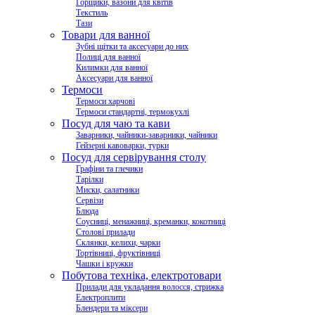
Горщики, вазони для квітів
Текстиль
Тази
Товари для ванної
Зубні щітки та аксесуари до них
Полиці для ванної
Килимки для ванної
Аксесуари для ванної
Термоси
Термоси харчові
Термоси стандартні, термокухлі
Посуд для чаю та кави
Заварники, чайники-заварники, чайники
Гейзерні кавоварки, турки
Посуд для сервірування столу
Графіни та глечики
Тарілки
Миски, салатники
Сервізи
Блюда
Соусниці, менажниці, креманки, кокотниці
Столові прилади
Склянки, келихи, чарки
Тортівниці, фруктівниці
Чашки і кружки
Побутова техніка, електротовари
Прилади для укладання волосся, стрижка
Електроплити
Блендери та міксери