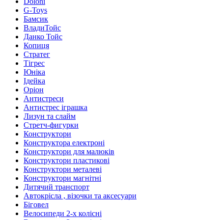
Doloni
G-Toys
Бамсик
ВладиТойс
Данко Тойс
Копиця
Стратег
Тігрес
Юніка
Ідейка
Оріон
Антистреси
Антистрес іграшка
Лизун та слайм
Стретч-фигурки
Конструктори
Конструктора електроні
Конструктори для малюків
Конструктори пластикові
Конструктори металеві
Конструктори магнітні
Дитячий транспорт
Автокрісла , візочки та аксесуари
Біговел
Велосипеди 2-х колісні