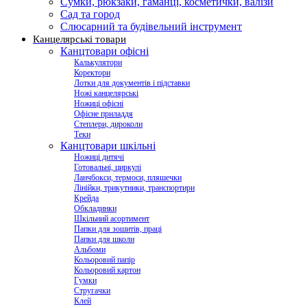
Сумки, рюкзаки, гаманці, косметички, валізи
Сад та город
Слюсарний та будівельний інструмент
Канцелярські товари
Канцтовари офісні
Калькулятори
Коректори
Лотки для документів і підставки
Ножі канцелярські
Ножиці офісні
Офісне приладдя
Степлери, дироколи
Теки
Канцтовари шкільні
Ножиці дитячі
Готовальні, циркулі
Ланчбокси, термоси, пляшечки
Лінійки, трикутники, транспортири
Крейда
Обкладинки
Шкільний асортимент
Папки для зошитів, праці
Папки для школи
Альбоми
Кольоровий папір
Кольоровий картон
Гумки
Стругачки
Клей