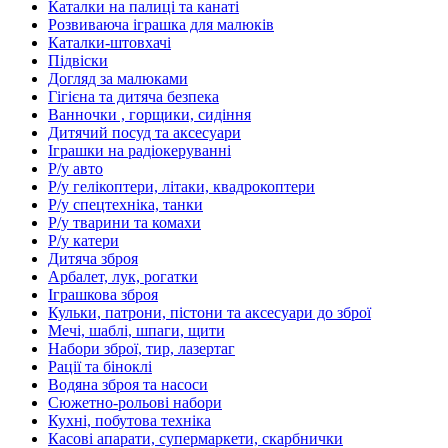
Каталки на палиці та канаті
Розвиваюча іграшка для малюків
Каталки-штовхачі
Підвіски
Догляд за малюками
Гігієна та дитяча безпека
Ванночки , горщики, сидіння
Дитячий посуд та аксесуари
Іграшки на радіокеруванні
Р/у авто
Р/у гелікоптери, літаки, квадрокоптери
Р/у спецтехніка, танки
Р/у тварини та комахи
Р/у катери
Дитяча зброя
Арбалет, лук, рогатки
Іграшкова зброя
Кульки, патрони, пістони та аксесуари до зброї
Мечі, шаблі, шпаги, щити
Набори зброї, тир, лазертаг
Рації та біноклі
Водяна зброя та насоси
Сюжетно-рольові набори
Кухні, побутова техніка
Касові апарати, супермаркети, скарбнички