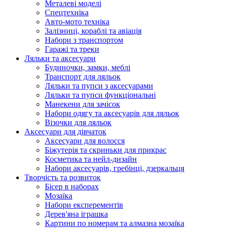
Металеві моделі
Спецтехніка
Авто-мото техніка
Залізниці, кораблі та авіація
Набори з транспортом
Гаражі та треки
Ляльки та аксесуари
Будиночки, замки, меблі
Транспорт для ляльок
Ляльки та пупси з аксесуарами
Ляльки та пупси функціональні
Манекени для зачісок
Набори одягу та аксесуарів для ляльок
Візочки для ляльок
Аксесуари для дівчаток
Аксесуари для волосся
Біжутерія та скриньки для прикрас
Косметика та нейл-дизайн
Набори аксесуарів, гребінці, дзеркальця
Творчість та розвиток
Бісер в наборах
Мозаїка
Набори експерементів
Дерев'яна іграшка
Картини по номерам та алмазна мозаїка