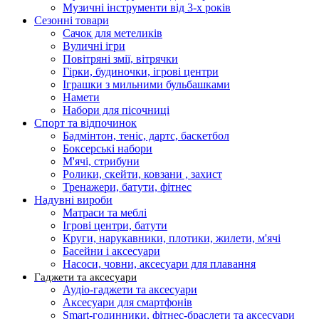
Музичні інструменти від 3-х років
Сезонні товари
Сачок для метеликів
Вуличні ігри
Повітряні змії, вітрячки
Гірки, будиночки, ігрові центри
Іграшки з мильними бульбашками
Намети
Набори для пісочниці
Спорт та відпочинок
Бадмінтон, теніс, дартс, баскетбол
Боксерські набори
М'ячі, стрибуни
Ролики, скейти, ковзани , захист
Тренажери, батути, фітнес
Надувні вироби
Матраси та меблі
Ігрові центри, батути
Круги, нарукавники, плотики, жилети, м'ячі
Басейни і аксесуари
Насоси, човни, аксесуари для плавання
Гаджети та аксесуари
Аудіо-гаджети та аксесуари
Аксесуари для смартфонів
Smart-годинники, фітнес-браслети та аксесуари