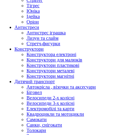
Стратег
Тігрес
Юніка
Ідейка
Оріон
Антистреси
Антистрес іграшка
Лизун та слайм
Стретч-фигурки
Конструктори
Конструктора електроні
Конструктори для малюків
Конструктори пластикові
Конструктори металеві
Конструктори магнітні
Дитячий транспорт
Автокрісла , візочки та аксесуари
Біговел
Велосипеди 2-х колісні
Велосипеди 3-х колісні
Електромобілі та карти
Квадроцикли та мотоцикли
Самокати
Санки, снігокати
Толокари