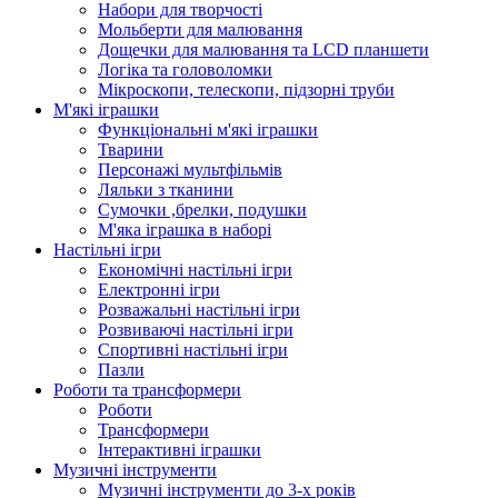
Набори для творчості
Мольберти для малювання
Дощечки для малювання та LCD планшети
Логіка та головоломки
Мікроскопи, телескопи, підзорні труби
М'які іграшки
Функціональні м'які іграшки
Тварини
Персонажі мультфільмів
Ляльки з тканини
Сумочки ,брелки, подушки
М'яка іграшка в наборі
Настільні ігри
Економічні настільні ігри
Електронні ігри
Розважальні настільні ігри
Розвиваючі настільні ігри
Спортивні настільні ігри
Пазли
Роботи та трансформери
Роботи
Трансформери
Інтерактивні іграшки
Музичні інструменти
Музичні інструменти до 3-х років