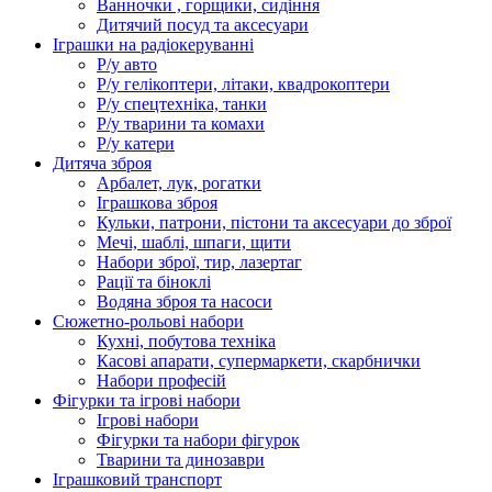
Ванночки , горщики, сидіння
Дитячий посуд та аксесуари
Іграшки на радіокеруванні
Р/у авто
Р/у гелікоптери, літаки, квадрокоптери
Р/у спецтехніка, танки
Р/у тварини та комахи
Р/у катери
Дитяча зброя
Арбалет, лук, рогатки
Іграшкова зброя
Кульки, патрони, пістони та аксесуари до зброї
Мечі, шаблі, шпаги, щити
Набори зброї, тир, лазертаг
Рації та біноклі
Водяна зброя та насоси
Сюжетно-рольові набори
Кухні, побутова техніка
Касові апарати, супермаркети, скарбнички
Набори професій
Фігурки та ігрові набори
Ігрові набори
Фігурки та набори фігурок
Тварини та динозаври
Іграшковий транспорт