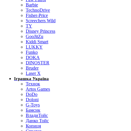
Barbie
TechnoDrive
Fisher-Price
Screechers Wild
TY
Disney Princess
GooJitZu
Kiddi Smart
LUKKY
Funko
DOKA
DINOSTER
Bruder
Laser X
Іграшка Україна
Технок
Artos Games
DoDo
Doloni
G-Toys
Бамсик
ВладиТойс
Данко Тойс
Копиця