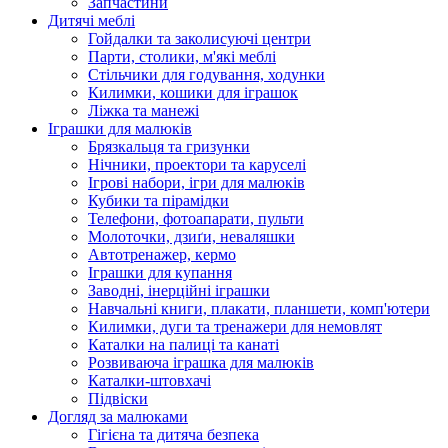
Запчастини
Дитячі меблі
Гойдалки та заколисуючі центри
Парти, столики, м'які меблі
Стільчики для годування, ходунки
Килимки, кошики для іграшок
Ліжка та манежі
Іграшки для малюків
Брязкальця та гризунки
Нічники, проектори та каруселі
Ігрові набори, ігри для малюків
Кубики та пірамідки
Телефони, фотоапарати, пульти
Молоточки, дзиґи, неваляшки
Автотренажер, кермо
Іграшки для купання
Заводні, інерційні іграшки
Навчальні книги, плакати, планшети, комп'ютери
Килимки, дуги та тренажери для немовлят
Каталки на палиці та канаті
Розвиваюча іграшка для малюків
Каталки-штовхачі
Підвіски
Догляд за малюками
Гігієна та дитяча безпека