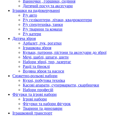
Ванночки , горщики, сидіння
Дитячий посуд та аксесуари
Іграшки на радіокеруванні
Р/у авто
Р/у гелікоптери, літаки, квадрокоптери
Р/у спецтехніка, танки
Р/у тварини та комахи
Р/у катери
Дитяча зброя
Арбалет, лук, рогатки
Іграшкова зброя
Кульки, патрони, пістони та аксесуари до зброї
Мечі, шаблі, шпаги, щити
Набори зброї, тир, лазертаг
Рації та біноклі
Водяна зброя та насоси
Сюжетно-рольові набори
Кухні, побутова техніка
Касові апарати, супермаркети, скарбнички
Набори професій
Фігурки та ігрові набори
Ігрові набори
Фігурки та набори фігурок
Тварини та динозаври
Іграшковий транспорт