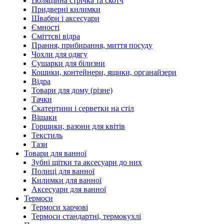
Ізоляційна стрічка та скотч
Придверні килимки
Швабри і аксесуари
Ємності
Сміттєві відра
Прання, прибирання, миття посуду
Чохли для одягу
Сушарки для білизни
Кошики, контейнери, ящики, органайзери
Відра
Товари для дому (різне)
Тачки
Скатертини і серветки на стіл
Вішаки
Горщики, вазони для квітів
Текстиль
Тази
Товари для ванної
Зубні щітки та аксесуари до них
Полиці для ванної
Килимки для ванної
Аксесуари для ванної
Термоси
Термоси харчові
Термоси стандартні, термокухлі