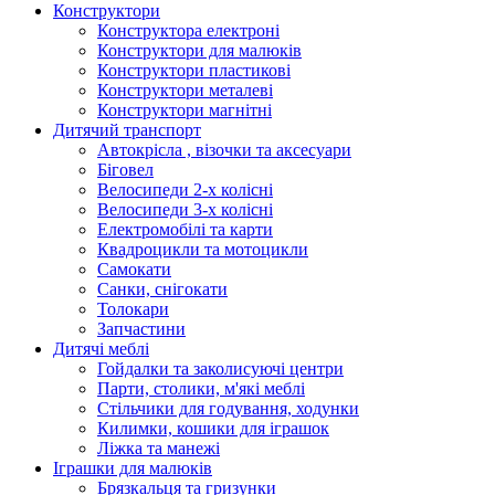
Конструктори
Конструктора електроні
Конструктори для малюків
Конструктори пластикові
Конструктори металеві
Конструктори магнітні
Дитячий транспорт
Автокрісла , візочки та аксесуари
Біговел
Велосипеди 2-х колісні
Велосипеди 3-х колісні
Електромобілі та карти
Квадроцикли та мотоцикли
Самокати
Санки, снігокати
Толокари
Запчастини
Дитячі меблі
Гойдалки та заколисуючі центри
Парти, столики, м'які меблі
Стільчики для годування, ходунки
Килимки, кошики для іграшок
Ліжка та манежі
Іграшки для малюків
Брязкальця та гризунки