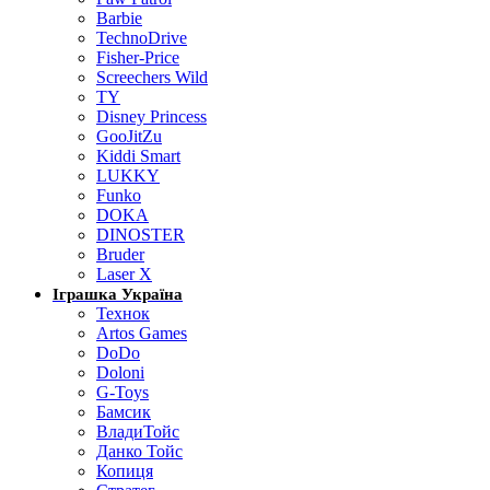
Barbie
TechnoDrive
Fisher-Price
Screechers Wild
TY
Disney Princess
GooJitZu
Kiddi Smart
LUKKY
Funko
DOKA
DINOSTER
Bruder
Laser X
Іграшка Україна
Технок
Artos Games
DoDo
Doloni
G-Toys
Бамсик
ВладиТойс
Данко Тойс
Копиця