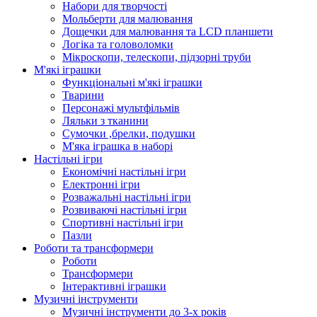
Набори для творчості
Мольберти для малювання
Дощечки для малювання та LCD планшети
Логіка та головоломки
Мікроскопи, телескопи, підзорні труби
М'які іграшки
Функціональні м'які іграшки
Тварини
Персонажі мультфільмів
Ляльки з тканини
Сумочки ,брелки, подушки
М'яка іграшка в наборі
Настільні ігри
Економічні настільні ігри
Електронні ігри
Розважальні настільні ігри
Розвиваючі настільні ігри
Спортивні настільні ігри
Пазли
Роботи та трансформери
Роботи
Трансформери
Інтерактивні іграшки
Музичні інструменти
Музичні інструменти до 3-х років