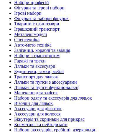
Набори професій
Фігурки та ігрові набори
Ігрові набори
Фігурки та набори фігурок
Тварини та динозаври
Іграшковий транспорт
Металеві моделі
Спецтехніка
Авто-мото техніка
Залізниці, кораблі та авіація
Набори з транспортом
Гаражі та треки
Ляльки та аксесуари
Будиночки, замки, меблі
Транспорт для ляльок
Ляльки та пупси з аксесуарами
Ляльки та пупси функціональні
Манекени для зачісок
Набори одягу та аксесуарів для ляльок
Візочки для ляльок
Аксесуари для дівчаток
Аксесуари для волосся
Біжутерія та скриньки для прикрас
Косметика та нейл-дизайн
Набори аксесуарів, гребінці, дзеркальця