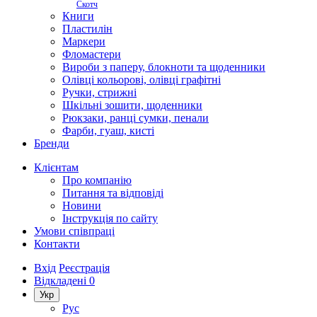
Скотч
Книги
Пластилін
Маркери
Фломастери
Вироби з паперу, блокноти та щоденники
Олівці кольорові, олівці графітні
Ручки, стрижні
Шкільні зошити, щоденники
Рюкзаки, ранці сумки, пенали
Фарби, гуаш, кисті
Бренди
Клієнтам
Про компанію
Питання та відповіді
Новини
Інструкція по сайту
Умови співпраці
Контакти
Вхід
Реєстрація
Відкладені
0
Укр
Рус