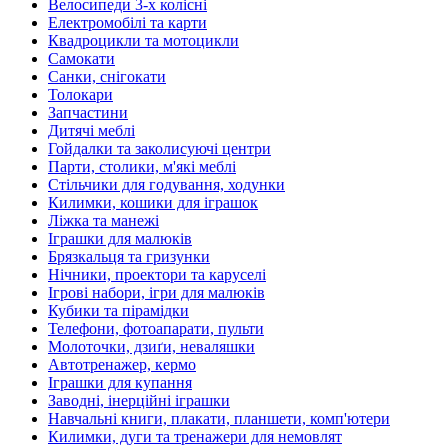
Велосипеди 3-х колісні
Електромобілі та карти
Квадроцикли та мотоцикли
Самокати
Санки, снігокати
Толокари
Запчастини
Дитячі меблі
Гойдалки та заколисуючі центри
Парти, столики, м'які меблі
Стільчики для годування, ходунки
Килимки, кошики для іграшок
Ліжка та манежі
Іграшки для малюків
Брязкальця та гризунки
Нічники, проектори та каруселі
Ігрові набори, ігри для малюків
Кубики та пірамідки
Телефони, фотоапарати, пульти
Молоточки, дзиґи, неваляшки
Автотренажер, кермо
Іграшки для купання
Заводні, інерційні іграшки
Навчальні книги, плакати, планшети, комп'ютери
Килимки, дуги та тренажери для немовлят