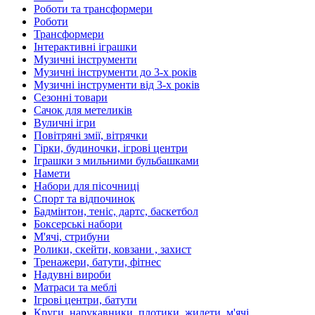
Роботи та трансформери
Роботи
Трансформери
Інтерактивні іграшки
Музичні інструменти
Музичні інструменти до 3-х років
Музичні інструменти від 3-х років
Сезонні товари
Сачок для метеликів
Вуличні ігри
Повітряні змії, вітрячки
Гірки, будиночки, ігрові центри
Іграшки з мильними бульбашками
Намети
Набори для пісочниці
Спорт та відпочинок
Бадмінтон, теніс, дартс, баскетбол
Боксерські набори
М'ячі, стрибуни
Ролики, скейти, ковзани , захист
Тренажери, батути, фітнес
Надувні вироби
Матраси та меблі
Ігрові центри, батути
Круги, нарукавники, плотики, жилети, м'ячі