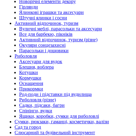
Новорічні елементи декору
Гірлянди
Ялинкові іграшки та аксесуари
Штучні ялинки і сосни
Активний відпочинок, туризм
Вуличні меблі, парасольки та аксесуари
Все для барбекю, пікніків
Активний відпочинок, туризм (різне)
Окуляри сонцезахисні
Парасольки і дощовики
Риболовля
Аксесуари для вудок
Блешня, воблера
Котушки
Кормушки
Оснащення
Прикормки
Род-поди і підставки під вудилища
Риболовля (різне)
Садки, підсаки, багри
Спінінги, вудки
Ящики, коробки, сумки для риболовлі
Сумки, рюкзаки, гаманці, косметички, валізи
Сад та город
Слюсарний та будівельний інструмент