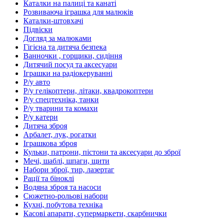
Каталки на палиці та канаті
Розвиваюча іграшка для малюків
Каталки-штовхачі
Підвіски
Догляд за малюками
Гігієна та дитяча безпека
Ванночки , горщики, сидіння
Дитячий посуд та аксесуари
Іграшки на радіокеруванні
Р/у авто
Р/у гелікоптери, літаки, квадрокоптери
Р/у спецтехніка, танки
Р/у тварини та комахи
Р/у катери
Дитяча зброя
Арбалет, лук, рогатки
Іграшкова зброя
Кульки, патрони, пістони та аксесуари до зброї
Мечі, шаблі, шпаги, щити
Набори зброї, тир, лазертаг
Рації та біноклі
Водяна зброя та насоси
Сюжетно-рольові набори
Кухні, побутова техніка
Касові апарати, супермаркети, скарбнички