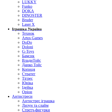
LUKKY
Funko
DOKA
DINOSTER
Bruder
Laser X
Іграшка Україна
Технок
Artos Games
DoDo
Doloni
G-Toys
Бамсик
ВладиТойс
Данко Тойс
Копиця
Стратег
Тігрес
Юніка
Ідейка
Оріон
Антистреси
Антистрес іграшка
Лизун та слайм
Стретч-фигурки