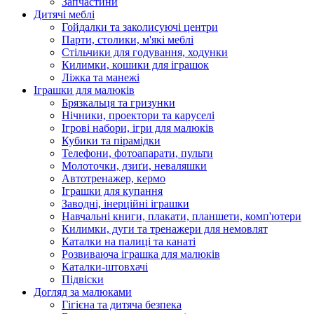
Запчастини
Дитячі меблі
Гойдалки та заколисуючі центри
Парти, столики, м'які меблі
Стільчики для годування, ходунки
Килимки, кошики для іграшок
Ліжка та манежі
Іграшки для малюків
Брязкальця та гризунки
Нічники, проектори та каруселі
Ігрові набори, ігри для малюків
Кубики та пірамідки
Телефони, фотоапарати, пульти
Молоточки, дзиґи, неваляшки
Автотренажер, кермо
Іграшки для купання
Заводні, інерційні іграшки
Навчальні книги, плакати, планшети, комп'ютери
Килимки, дуги та тренажери для немовлят
Каталки на палиці та канаті
Розвиваюча іграшка для малюків
Каталки-штовхачі
Підвіски
Догляд за малюками
Гігієна та дитяча безпека