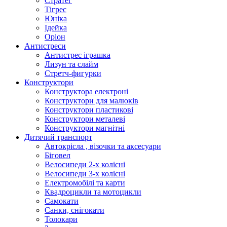
Стратег
Тігрес
Юніка
Ідейка
Оріон
Антистреси
Антистрес іграшка
Лизун та слайм
Стретч-фигурки
Конструктори
Конструктора електроні
Конструктори для малюків
Конструктори пластикові
Конструктори металеві
Конструктори магнітні
Дитячий транспорт
Автокрісла , візочки та аксесуари
Біговел
Велосипеди 2-х колісні
Велосипеди 3-х колісні
Електромобілі та карти
Квадроцикли та мотоцикли
Самокати
Санки, снігокати
Толокари