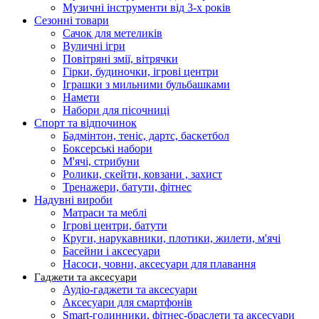
Музичні інструменти від 3-х років
Сезонні товари
Сачок для метеликів
Вуличні ігри
Повітряні змії, вітрячки
Гірки, будиночки, ігрові центри
Іграшки з мильними бульбашками
Намети
Набори для пісочниці
Спорт та відпочинок
Бадмінтон, теніс, дартс, баскетбол
Боксерські набори
М'ячі, стрибуни
Ролики, скейти, ковзани , захист
Тренажери, батути, фітнес
Надувні вироби
Матраси та меблі
Ігрові центри, батути
Круги, нарукавники, плотики, жилети, м'ячі
Басейни і аксесуари
Насоси, човни, аксесуари для плавання
Гаджети та аксесуари
Аудіо-гаджети та аксесуари
Аксесуари для смартфонів
Smart-годинники, фітнес-браслети та аксесуари