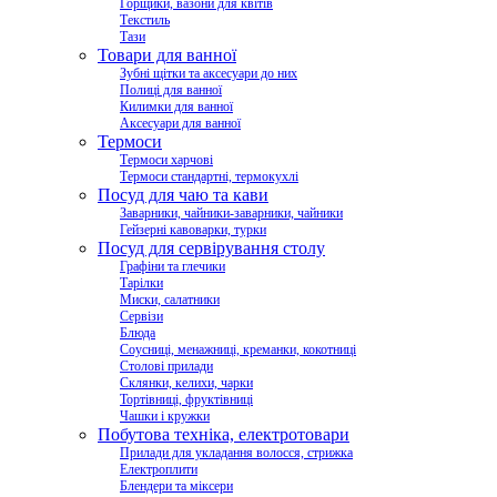
Горщики, вазони для квітів
Текстиль
Тази
Товари для ванної
Зубні щітки та аксесуари до них
Полиці для ванної
Килимки для ванної
Аксесуари для ванної
Термоси
Термоси харчові
Термоси стандартні, термокухлі
Посуд для чаю та кави
Заварники, чайники-заварники, чайники
Гейзерні кавоварки, турки
Посуд для сервірування столу
Графіни та глечики
Тарілки
Миски, салатники
Сервізи
Блюда
Соусниці, менажниці, креманки, кокотниці
Столові прилади
Склянки, келихи, чарки
Тортівниці, фруктівниці
Чашки і кружки
Побутова техніка, електротовари
Прилади для укладання волосся, стрижка
Електроплити
Блендери та міксери