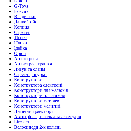
Doloni
G-Toys
Бамсик
ВладиТойс
Данко Тойс
Копиця
Стратег
Тігрес
Юніка
Ідейка
Оріон
Антистреси
Антистрес іграшка
Лизун та слайм
Стретч-фигурки
Конструктори
Конструктора електроні
Конструктори для малюків
Конструктори пластикові
Конструктори металеві
Конструктори магнітні
Дитячий транспорт
Автокрісла , візочки та аксесуари
Біговел
Велосипеди 2-х колісні