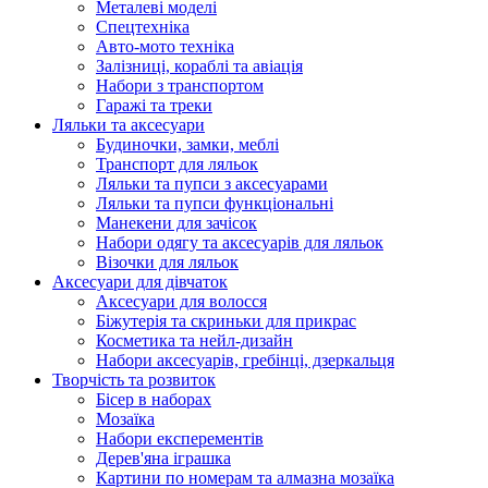
Металеві моделі
Спецтехніка
Авто-мото техніка
Залізниці, кораблі та авіація
Набори з транспортом
Гаражі та треки
Ляльки та аксесуари
Будиночки, замки, меблі
Транспорт для ляльок
Ляльки та пупси з аксесуарами
Ляльки та пупси функціональні
Манекени для зачісок
Набори одягу та аксесуарів для ляльок
Візочки для ляльок
Аксесуари для дівчаток
Аксесуари для волосся
Біжутерія та скриньки для прикрас
Косметика та нейл-дизайн
Набори аксесуарів, гребінці, дзеркальця
Творчість та розвиток
Бісер в наборах
Мозаїка
Набори експерементів
Дерев'яна іграшка
Картини по номерам та алмазна мозаїка