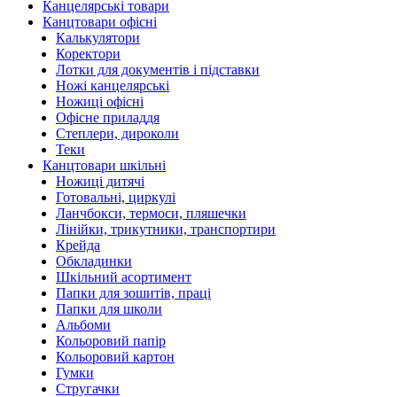
Канцелярські товари
Канцтовари офісні
Калькулятори
Коректори
Лотки для документів і підставки
Ножі канцелярські
Ножиці офісні
Офісне приладдя
Степлери, дироколи
Теки
Канцтовари шкільні
Ножиці дитячі
Готовальні, циркулі
Ланчбокси, термоси, пляшечки
Лінійки, трикутники, транспортири
Крейда
Обкладинки
Шкільний асортимент
Папки для зошитів, праці
Папки для школи
Альбоми
Кольоровий папір
Кольоровий картон
Гумки
Стругачки