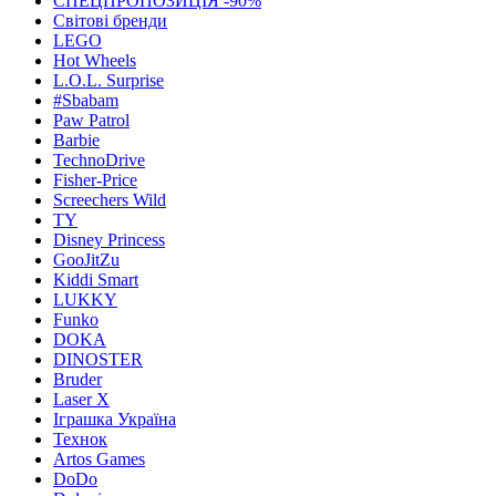
СПЕЦПРОПОЗИЦІЯ -90%
Світові бренди
LEGO
Hot Wheels
L.O.L. Surprise
#Sbabam
Paw Patrol
Barbie
TechnoDrive
Fisher-Price
Screechers Wild
TY
Disney Princess
GooJitZu
Kiddi Smart
LUKKY
Funko
DOKA
DINOSTER
Bruder
Laser X
Іграшка Україна
Технок
Artos Games
DoDo