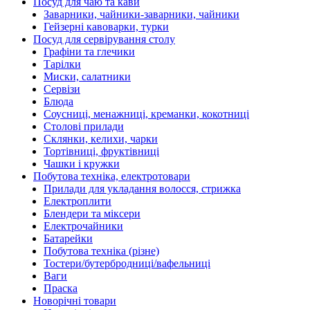
Посуд для чаю та кави
Заварники, чайники-заварники, чайники
Гейзерні кавоварки, турки
Посуд для сервірування столу
Графіни та глечики
Тарілки
Миски, салатники
Сервізи
Блюда
Соусниці, менажниці, креманки, кокотниці
Столові прилади
Склянки, келихи, чарки
Тортівниці, фруктівниці
Чашки і кружки
Побутова техніка, електротовари
Прилади для укладання волосся, стрижка
Електроплити
Блендери та міксери
Електрочайники
Батарейки
Побутова техніка (різне)
Тостери/бутербродниці/вафельниці
Ваги
Праска
Новорічні товари