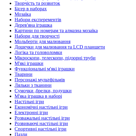
Творчість та розвиток
Бісер в наборах
Мозаїка
Набори експерементів
Дерев'яна іграшка
Картини по номерам та алмазна мозаїка
Набори для творчості
Мольберти для малювання
Дощечки для малювання та LCD планшети
Логіка та головоломки
Мікроскопи, телескопи, підзорні труби
М'які іграшки
Функціональні м'які іграшки
Тварини
Персонажі мультфільмів
Ляльки з тканини
Сумочки ,брелки, подушки
М'яка іграшка в наборі
Настільні ігри
Економічні настільні ігри
Електронні ігри
Розважальні настільні ігри
Розвиваючі настільні ігри
Спортивні настільні ігри
Пазли