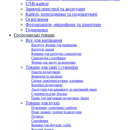
USB-кабелі
Зарядні пристрої та аксесуари
Кабелі, перехідники та подовжувачі
Освітлення
Фотоапарати, мікрофони та принтери
Годинники
Господарські товари
Все для випікання
Каструлі, форми для випікання
Каструлі, ковші
Кришки для каструль і сковорідок
Сковорідки і сотейники
Форми для льоду та морозива
Товари для свят і сувеніри
Пакети подарункові
Конверти та листівки
Свічки, повітряні кульки, хлопавки
Коробки подарункові
Аксесуари для карнавалу та святковий декор
Сувеніри та ігри, брелки
Папір для пакування подарунків, банти
Товари для кухні
Цукорниці, серветниці і набори
Ножі, ножиці, топірці та аксесуари
Підноси
Спецовниці
Кошики для фруктів, хліба
Кухонні дошки