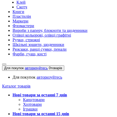
Клей
Скотч
Книги
Пластилін
Маркери
Фломастери
Вироби з паперу, блокноти та щоденники
Олівці кольорові, олівці графітні
Ручки, стрижні
Шкільні зошити, щоденники
Рюкзаки, ранці сумки, пенали
Фарби, гуаш, кисті
Для покупок
авторизуйтесь
0
товарів
Для покупок
авторизуйтесь
Каталог товарів
Нові товари за останнi 7 днiв
Канцтовари
Хозтовари
Іграшки
Нові товари за останнi 15 днiв