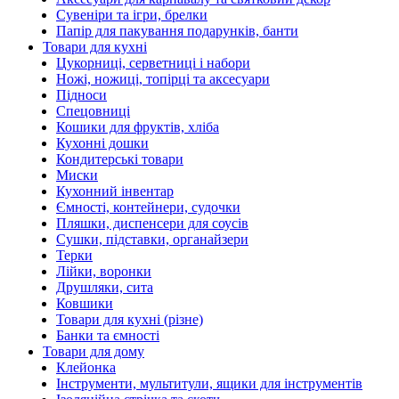
Сувеніри та ігри, брелки
Папір для пакування подарунків, банти
Товари для кухні
Цукорниці, серветниці і набори
Ножі, ножиці, топірці та аксесуари
Підноси
Спецовниці
Кошики для фруктів, хліба
Кухонні дошки
Кондитерські товари
Миски
Кухонний інвентар
Ємності, контейнери, судочки
Пляшки, диспенсери для соусів
Сушки, підставки, органайзери
Терки
Лійки, воронки
Друшляки, сита
Ковшики
Товари для кухні (різне)
Банки та ємності
Товари для дому
Клейонка
Інструменти, мультитули, ящики для інструментів