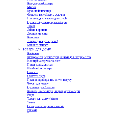
Кондитерські товари
Миски
Кухонний інвентар
Ємності, контейнери, судочки
Пляшки, диспенсери для соусів
Сушки, підставки, органайзери
Терки
Лійки, воронки
Друшляки, сита
Ковшики
Товари для кухні (різне)
Банки та ємності
Товари для дому
Клейонка
Інструменти, мультитули, ящики для інструментів
Ізоляційна стрічка та скотч
Придверні килимки
Швабри і аксесуари
Ємності
Сміттєві відра
Прання, прибирання, миття посуду
Чохли для одягу
Сушарки для білизни
Кошики, контейнери, ящики, органайзери
Відра
Товари для дому (різне)
Тачки
Скатертини і серветки на стіл
Вішаки