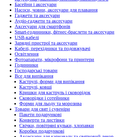
Басейни і аксесуари
Насоси, човни, аксесуари для плавання
Гаджети та аксесуари
Аудіо-гаджети та аксесуари
Аксесуари для смартфонів
Smart-годинники, фітнес-браслети та аксесуари
USB-кабелі
Зарядні пристрої та аксесуари
Кабелі, перехідники та подовжувачі
Освітлення
Фотоапарати, мікрофони та принтери
Годинники
Господарські товари
Все для випікання
Каструлі, форми для випікання
Каструлі, ковші
Кришки для каструль і сковорідок
Сковорідки і сотейники
Форми для льоду та морозива
Товари для свят і сувеніри
Пакети подарункові
Конверти та листівки
Свічки, повітряні кульки, хлопавки
Коробки подарункові
Аксесуари для карнавалу та святковий декор