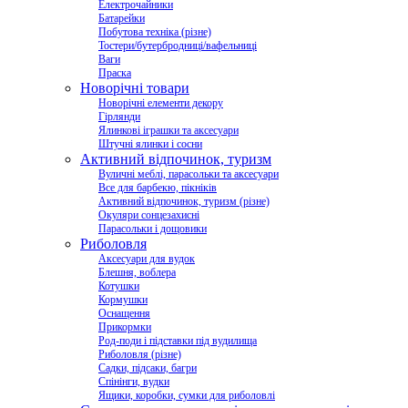
Електрочайники
Батарейки
Побутова техніка (різне)
Тостери/бутербродниці/вафельниці
Ваги
Праска
Новорічні товари
Новорічні елементи декору
Гірлянди
Ялинкові іграшки та аксесуари
Штучні ялинки і сосни
Активний відпочинок, туризм
Вуличні меблі, парасольки та аксесуари
Все для барбекю, пікніків
Активний відпочинок, туризм (різне)
Окуляри сонцезахисні
Парасольки і дощовики
Риболовля
Аксесуари для вудок
Блешня, воблера
Котушки
Кормушки
Оснащення
Прикормки
Род-поди і підставки під вудилища
Риболовля (різне)
Садки, підсаки, багри
Спінінги, вудки
Ящики, коробки, сумки для риболовлі