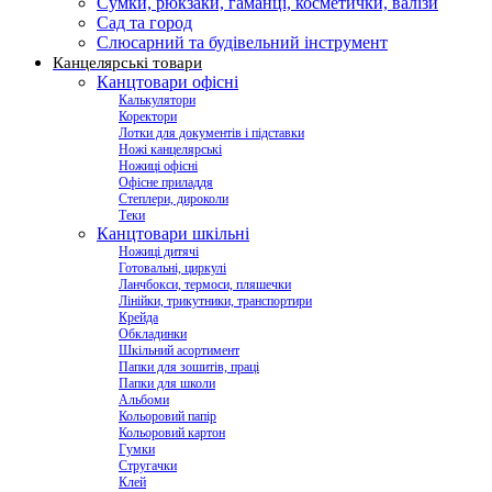
Сумки, рюкзаки, гаманці, косметички, валізи
Сад та город
Слюсарний та будівельний інструмент
Канцелярські товари
Канцтовари офісні
Калькулятори
Коректори
Лотки для документів і підставки
Ножі канцелярські
Ножиці офісні
Офісне приладдя
Степлери, дироколи
Теки
Канцтовари шкільні
Ножиці дитячі
Готовальні, циркулі
Ланчбокси, термоси, пляшечки
Лінійки, трикутники, транспортири
Крейда
Обкладинки
Шкільний асортимент
Папки для зошитів, праці
Папки для школи
Альбоми
Кольоровий папір
Кольоровий картон
Гумки
Стругачки
Клей