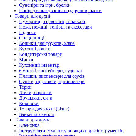
Сувеніри та ігри, брелки
Папір для пакування подарунків, банти
Товари для кухні
Цукорниці, серветниці і набори
Ножі, ножиці, топірці та аксесуари
Підноси
Спецовниці
Кошики для фруктів, хліба
Кухонні дошки
Кондитерські товари
Миски
Кухонний інвентар
Ємності, контейнери, судочки
Пляшки, диспенсери для соусів
Сушки, підставки, органайзери
Терки
Лійки, воронки
Друшляки, сита
Ковшики
Товари для кухні (різне)
Банки та ємності
Товари для дому
Клейонка
Інструменти, мультитули, ящики для інструментів