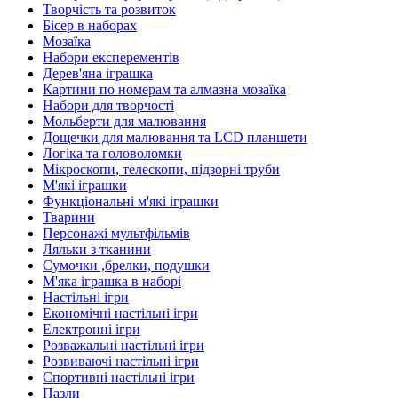
Творчість та розвиток
Бісер в наборах
Мозаїка
Набори експерементів
Дерев'яна іграшка
Картини по номерам та алмазна мозаїка
Набори для творчості
Мольберти для малювання
Дощечки для малювання та LCD планшети
Логіка та головоломки
Мікроскопи, телескопи, підзорні труби
М'які іграшки
Функціональні м'які іграшки
Тварини
Персонажі мультфільмів
Ляльки з тканини
Сумочки ,брелки, подушки
М'яка іграшка в наборі
Настільні ігри
Економічні настільні ігри
Електронні ігри
Розважальні настільні ігри
Розвиваючі настільні ігри
Спортивні настільні ігри
Пазли