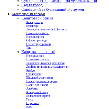
Сумки, рюкзаки, гаманці, косметички, валізи
Сад та город
Слюсарний та будівельний інструмент
Канцелярські товари
Канцтовари офісні
Калькулятори
Коректори
Лотки для документів і підставки
Ножі канцелярські
Ножиці офісні
Офісне приладдя
Степлери, дироколи
Теки
Канцтовари шкільні
Ножиці дитячі
Готовальні, циркулі
Ланчбокси, термоси, пляшечки
Лінійки, трикутники, транспортири
Крейда
Обкладинки
Шкільний асортимент
Папки для зошитів, праці
Папки для школи
Альбоми
Кольоровий папір
Кольоровий картон
Гумки
Стругачки
Клей