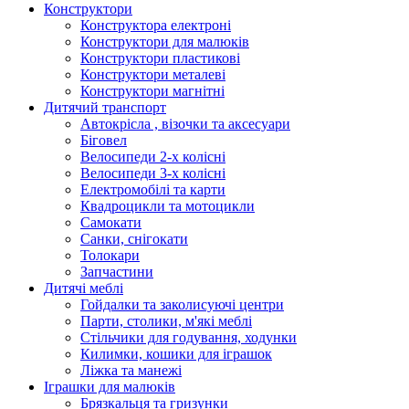
Конструктори
Конструктора електроні
Конструктори для малюків
Конструктори пластикові
Конструктори металеві
Конструктори магнітні
Дитячий транспорт
Автокрісла , візочки та аксесуари
Біговел
Велосипеди 2-х колісні
Велосипеди 3-х колісні
Електромобілі та карти
Квадроцикли та мотоцикли
Самокати
Санки, снігокати
Толокари
Запчастини
Дитячі меблі
Гойдалки та заколисуючі центри
Парти, столики, м'які меблі
Стільчики для годування, ходунки
Килимки, кошики для іграшок
Ліжка та манежі
Іграшки для малюків
Брязкальця та гризунки