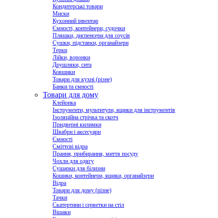
Кондитерські товари
Миски
Кухонний інвентар
Ємності, контейнери, судочки
Пляшки, диспенсери для соусів
Сушки, підставки, органайзери
Терки
Лійки, воронки
Друшляки, сита
Ковшики
Товари для кухні (різне)
Банки та ємності
Товари для дому
Клейонка
Інструменти, мультитули, ящики для інструментів
Ізоляційна стрічка та скотч
Придверні килимки
Швабри і аксесуари
Ємності
Сміттєві відра
Прання, прибирання, миття посуду
Чохли для одягу
Сушарки для білизни
Кошики, контейнери, ящики, органайзери
Відра
Товари для дому (різне)
Тачки
Скатертини і серветки на стіл
Вішаки