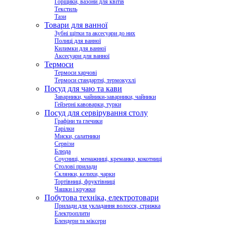
Горщики, вазони для квітів
Текстиль
Тази
Товари для ванної
Зубні щітки та аксесуари до них
Полиці для ванної
Килимки для ванної
Аксесуари для ванної
Термоси
Термоси харчові
Термоси стандартні, термокухлі
Посуд для чаю та кави
Заварники, чайники-заварники, чайники
Гейзерні кавоварки, турки
Посуд для сервірування столу
Графіни та глечики
Тарілки
Миски, салатники
Сервізи
Блюда
Соусниці, менажниці, креманки, кокотниці
Столові прилади
Склянки, келихи, чарки
Тортівниці, фруктівниці
Чашки і кружки
Побутова техніка, електротовари
Прилади для укладання волосся, стрижка
Електроплити
Блендери та міксери