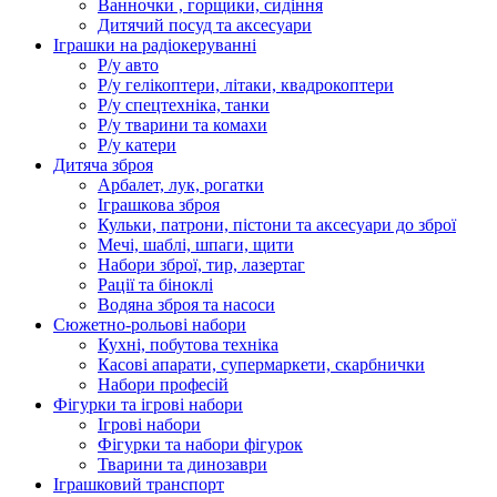
Ванночки , горщики, сидіння
Дитячий посуд та аксесуари
Іграшки на радіокеруванні
Р/у авто
Р/у гелікоптери, літаки, квадрокоптери
Р/у спецтехніка, танки
Р/у тварини та комахи
Р/у катери
Дитяча зброя
Арбалет, лук, рогатки
Іграшкова зброя
Кульки, патрони, пістони та аксесуари до зброї
Мечі, шаблі, шпаги, щити
Набори зброї, тир, лазертаг
Рації та біноклі
Водяна зброя та насоси
Сюжетно-рольові набори
Кухні, побутова техніка
Касові апарати, супермаркети, скарбнички
Набори професій
Фігурки та ігрові набори
Ігрові набори
Фігурки та набори фігурок
Тварини та динозаври
Іграшковий транспорт