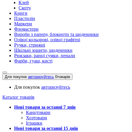
Клей
Скотч
Книги
Пластилін
Маркери
Фломастери
Вироби з паперу, блокноти та щоденники
Олівці кольорові, олівці графітні
Ручки, стрижні
Шкільні зошити, щоденники
Рюкзаки, ранці сумки, пенали
Фарби, гуаш, кисті
Для покупок
авторизуйтесь
0
товарів
Для покупок
авторизуйтесь
Каталог товарів
Нові товари за останнi 7 днiв
Канцтовари
Хозтовари
Іграшки
Нові товари за останнi 15 днiв