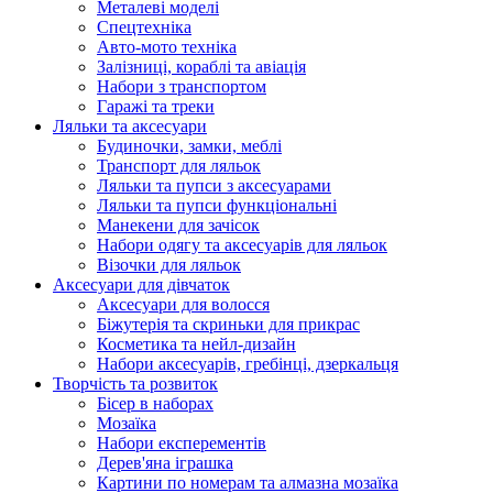
Металеві моделі
Спецтехніка
Авто-мото техніка
Залізниці, кораблі та авіація
Набори з транспортом
Гаражі та треки
Ляльки та аксесуари
Будиночки, замки, меблі
Транспорт для ляльок
Ляльки та пупси з аксесуарами
Ляльки та пупси функціональні
Манекени для зачісок
Набори одягу та аксесуарів для ляльок
Візочки для ляльок
Аксесуари для дівчаток
Аксесуари для волосся
Біжутерія та скриньки для прикрас
Косметика та нейл-дизайн
Набори аксесуарів, гребінці, дзеркальця
Творчість та розвиток
Бісер в наборах
Мозаїка
Набори експерементів
Дерев'яна іграшка
Картини по номерам та алмазна мозаїка