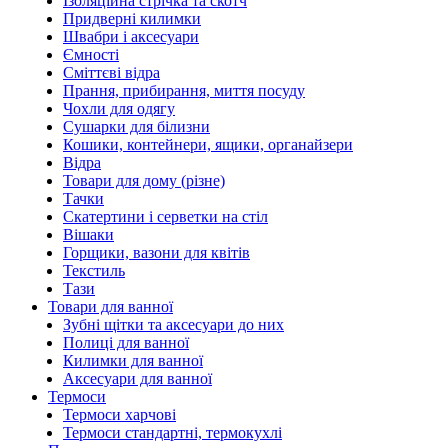
Ізоляційна стрічка та скотч
Придверні килимки
Швабри і аксесуари
Ємності
Сміттєві відра
Прання, прибирання, миття посуду
Чохли для одягу
Сушарки для білизни
Кошики, контейнери, ящики, органайзери
Відра
Товари для дому (різне)
Тачки
Скатертини і серветки на стіл
Вішаки
Горщики, вазони для квітів
Текстиль
Тази
Товари для ванної
Зубні щітки та аксесуари до них
Полиці для ванної
Килимки для ванної
Аксесуари для ванної
Термоси
Термоси харчові
Термоси стандартні, термокухлі