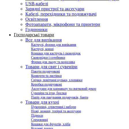
USB-кабелі
Зарядні пристрої та аксесуари
Кабелі, перехідники та подовжувачі
Освітлення
Фотоапарати, мікрофони та принтери
Годинники
Господарські товари
Все для випікання
Каструлі, форми для випікання
Каструлі, ковші
Кришки для каструль і сковорідок
Сковорідки і сотейники
Форми для льоду та морозива
Товари для свят і сувеніри
Пакети подарункові
Конверти та листівки
Свічки, повітряні кульки, хлопавки
Коробки подарункові
Аксесуари для карнавалу та святковий декор
Сувеніри та ігри, брелки
Папір для пакування подарунків, банти
Товари для кухні
Цукорниці, серветниці і набори
Ножі, ножиці, топірці та аксесуари
Підноси
Спецовниці
Кошики для фруктів, хліба
Кухонні дошки