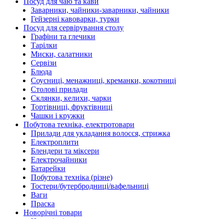
Посуд для чаю та кави
Заварники, чайники-заварники, чайники
Гейзерні кавоварки, турки
Посуд для сервірування столу
Графіни та глечики
Тарілки
Миски, салатники
Сервізи
Блюда
Соусниці, менажниці, креманки, кокотниці
Столові прилади
Склянки, келихи, чарки
Тортівниці, фруктівниці
Чашки і кружки
Побутова техніка, електротовари
Прилади для укладання волосся, стрижка
Електроплити
Блендери та міксери
Електрочайники
Батарейки
Побутова техніка (різне)
Тостери/бутербродниці/вафельниці
Ваги
Праска
Новорічні товари