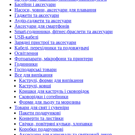
Басейни і аксесуари
Насоси, човни, аксесуари для плавання
Гаджети та аксесуари
Аудіо-гаджети та аксесуари
Аксесуари для смартфонів
Smart-годинники, фітнес-браслети та аксесуари
USB-кабелі
Зарядні пристрої та аксесуари
Кабелі, перехідники та подовжувачі
Освітлення
Фотоапарати, мікрофони та принтери
Годинники
Господарські товари
Все для випікання
Каструлі, форми для випікання
Каструлі, ковші
Кришки для каструль і сковорідок
Сковорідки і сотейники
Форми для льоду та морозива
Товари для свят і сувеніри
Пакети подарункові
Конверти та листівки
Свічки, повітряні кульки, хлопавки
Коробки подарункові
Аксесуари для карнавалу та святковий декор