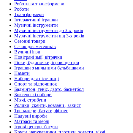
Роботи та трансформери
Роботи
Трансформери
Інтерактивні іграшки
Музичні інструменти
Музичні інструменти до 3-х років
Музичні інструменти від 3-х років
Сезонні товари
Сачок для метеликів
Вуличні ігри
Повітряні змії, вітрячки
Гірки, будиночки, ігрові центри
Іграшки з мильними бульбашками
Намети
Набори для пісочниці
Спорт та відпочинок
Бадмінтон, теніс, дартс, баскетбол
Боксерські набори
М'ячі, стрибуни
Ролики, скейти, ковзани , захист
Тренажери, батути, фітнес
Надувні вироби
Матраси та меблі
Ігрові центри, батути
Круги, нарукавники, плотики, жилети, м'ячі