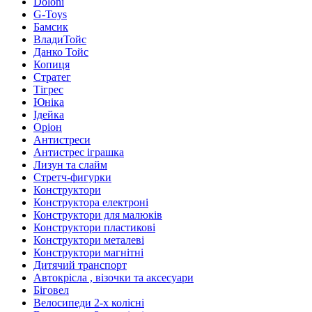
Doloni
G-Toys
Бамсик
ВладиТойс
Данко Тойс
Копиця
Стратег
Тігрес
Юніка
Ідейка
Оріон
Антистреси
Антистрес іграшка
Лизун та слайм
Стретч-фигурки
Конструктори
Конструктора електроні
Конструктори для малюків
Конструктори пластикові
Конструктори металеві
Конструктори магнітні
Дитячий транспорт
Автокрісла , візочки та аксесуари
Біговел
Велосипеди 2-х колісні