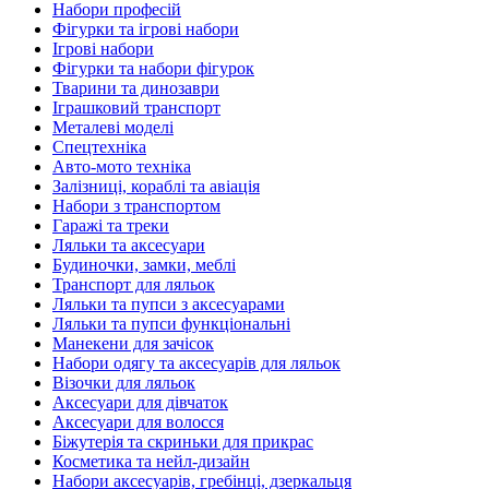
Набори професій
Фігурки та ігрові набори
Ігрові набори
Фігурки та набори фігурок
Тварини та динозаври
Іграшковий транспорт
Металеві моделі
Спецтехніка
Авто-мото техніка
Залізниці, кораблі та авіація
Набори з транспортом
Гаражі та треки
Ляльки та аксесуари
Будиночки, замки, меблі
Транспорт для ляльок
Ляльки та пупси з аксесуарами
Ляльки та пупси функціональні
Манекени для зачісок
Набори одягу та аксесуарів для ляльок
Візочки для ляльок
Аксесуари для дівчаток
Аксесуари для волосся
Біжутерія та скриньки для прикрас
Косметика та нейл-дизайн
Набори аксесуарів, гребінці, дзеркальця