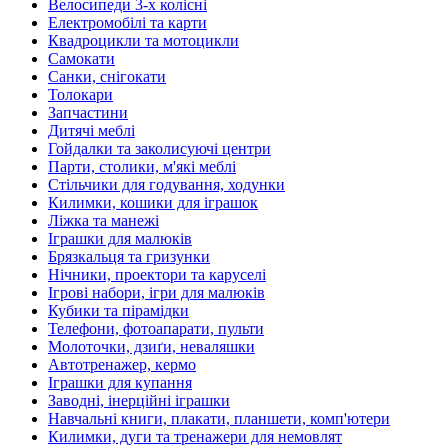
Велосипеди 3-х колісні
Електромобілі та карти
Квадроцикли та мотоцикли
Самокати
Санки, снігокати
Толокари
Запчастини
Дитячі меблі
Гойдалки та заколисуючі центри
Парти, столики, м'які меблі
Стільчики для годування, ходунки
Килимки, кошики для іграшок
Ліжка та манежі
Іграшки для малюків
Брязкальця та гризунки
Нічники, проектори та каруселі
Ігрові набори, ігри для малюків
Кубики та пірамідки
Телефони, фотоапарати, пульти
Молоточки, дзиґи, неваляшки
Автотренажер, кермо
Іграшки для купання
Заводні, інерційні іграшки
Навчальні книги, плакати, планшети, комп'ютери
Килимки, дуги та тренажери для немовлят