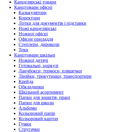
Канцелярські товари
Канцтовари офісні
Калькулятори
Коректори
Лотки для документів і підставки
Ножі канцелярські
Ножиці офісні
Офісне приладдя
Степлери, дироколи
Теки
Канцтовари шкільні
Ножиці дитячі
Готовальні, циркулі
Ланчбокси, термоси, пляшечки
Лінійки, трикутники, транспортири
Крейда
Обкладинки
Шкільний асортимент
Папки для зошитів, праці
Папки для школи
Альбоми
Кольоровий папір
Кольоровий картон
Гумки
Стругачки