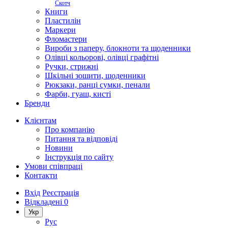
Скотч
Книги
Пластилін
Маркери
Фломастери
Вироби з паперу, блокноти та щоденники
Олівці кольорові, олівці графітні
Ручки, стрижні
Шкільні зошити, щоденники
Рюкзаки, ранці сумки, пенали
Фарби, гуаш, кисті
Бренди
Клієнтам
Про компанію
Питання та відповіді
Новини
Інструкція по сайту
Умови співпраці
Контакти
Вхід
Реєстрація
Відкладені
0
Укр
Рус