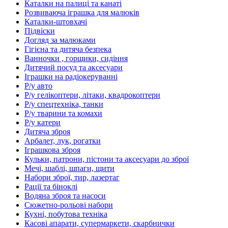
Каталки на палиці та канаті
Розвиваюча іграшка для малюків
Каталки-штовхачі
Підвіски
Догляд за малюками
Гігієна та дитяча безпека
Ванночки , горщики, сидіння
Дитячий посуд та аксесуари
Іграшки на радіокеруванні
Р/у авто
Р/у гелікоптери, літаки, квадрокоптери
Р/у спецтехніка, танки
Р/у тварини та комахи
Р/у катери
Дитяча зброя
Арбалет, лук, рогатки
Іграшкова зброя
Кульки, патрони, пістони та аксесуари до зброї
Мечі, шаблі, шпаги, щити
Набори зброї, тир, лазертаг
Рації та біноклі
Водяна зброя та насоси
Сюжетно-рольові набори
Кухні, побутова техніка
Касові апарати, супермаркети, скарбнички