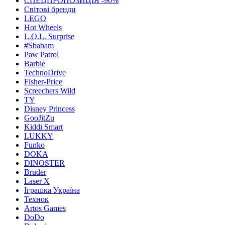
СПЕЦПРОПОЗИЦІЯ -90%
Світові бренди
LEGO
Hot Wheels
L.O.L. Surprise
#Sbabam
Paw Patrol
Barbie
TechnoDrive
Fisher-Price
Screechers Wild
TY
Disney Princess
GooJitZu
Kiddi Smart
LUKKY
Funko
DOKA
DINOSTER
Bruder
Laser X
Іграшка Україна
Технок
Artos Games
DoDo