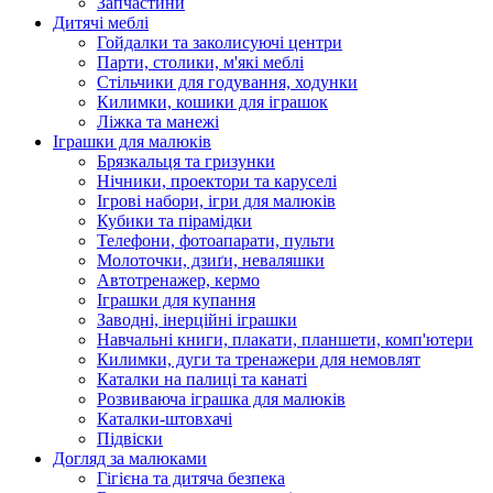
Запчастини
Дитячі меблі
Гойдалки та заколисуючі центри
Парти, столики, м'які меблі
Стільчики для годування, ходунки
Килимки, кошики для іграшок
Ліжка та манежі
Іграшки для малюків
Брязкальця та гризунки
Нічники, проектори та каруселі
Ігрові набори, ігри для малюків
Кубики та пірамідки
Телефони, фотоапарати, пульти
Молоточки, дзиґи, неваляшки
Автотренажер, кермо
Іграшки для купання
Заводні, інерційні іграшки
Навчальні книги, плакати, планшети, комп'ютери
Килимки, дуги та тренажери для немовлят
Каталки на палиці та канаті
Розвиваюча іграшка для малюків
Каталки-штовхачі
Підвіски
Догляд за малюками
Гігієна та дитяча безпека