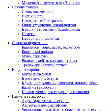
Музичні інструменти від 3-х років
Сезонні товари
Сачок для метеликів
Вуличні ігри
Повітряні змії, вітрячки
Гірки, будиночки, ігрові центри
Іграшки з мильними бульбашками
Намети
Набори для пісочниці
Спорт та відпочинок
Бадмінтон, теніс, дартс, баскетбол
Боксерські набори
М'ячі, стрибуни
Ролики, скейти, ковзани , захист
Тренажери, батути, фітнес
Надувні вироби
Матраси та меблі
Ігрові центри, батути
Круги, нарукавники, плотики, жилети, м'ячі
Басейни і аксесуари
Насоси, човни, аксесуари для плавання
Гаджети та аксесуари
Аудіо-гаджети та аксесуари
Аксесуари для смартфонів
Smart-годинники, фітнес-браслети та аксесуари