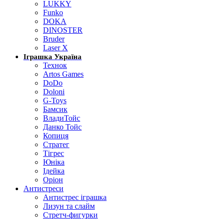
LUKKY
Funko
DOKA
DINOSTER
Bruder
Laser X
Іграшка Україна
Технок
Artos Games
DoDo
Doloni
G-Toys
Бамсик
ВладиТойс
Данко Тойс
Копиця
Стратег
Тігрес
Юніка
Ідейка
Оріон
Антистреси
Антистрес іграшка
Лизун та слайм
Стретч-фигурки