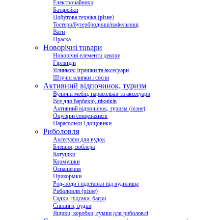
Електрочайники
Батарейки
Побутова техніка (різне)
Тостери/бутербродниці/вафельниці
Ваги
Праска
Новорічні товари
Новорічні елементи декору
Гірлянди
Ялинкові іграшки та аксесуари
Штучні ялинки і сосни
Активний відпочинок, туризм
Вуличні меблі, парасольки та аксесуари
Все для барбекю, пікніків
Активний відпочинок, туризм (різне)
Окуляри сонцезахисні
Парасольки і дощовики
Риболовля
Аксесуари для вудок
Блешня, воблера
Котушки
Кормушки
Оснащення
Прикормки
Род-поди і підставки під вудилища
Риболовля (різне)
Садки, підсаки, багри
Спінінги, вудки
Ящики, коробки, сумки для риболовлі