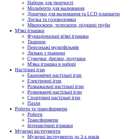
Набори для творчості
Мольберти для малювання
Дощечки для малювання та LCD планшети
Логіка та головоломки
Мікроскопи, телескопи, підзорні труби
М'які іграшки
Функціональні м'які іграшки
Тварини
Персонажі мультфільмів
Ляльки з тканини
Сумочки ,брелки, подушки
М'яка іграшка в наборі
Настільні ігри
Економічні настільні ігри
Електронні ігри
Розважальні настільні ігри
Розвиваючі настільні ігри
Спортивні настільні ігри
Пазли
Роботи та трансформери
Роботи
Трансформери
Інтерактивні іграшки
Музичні інструменти
Музичні інструменти до 3-х років