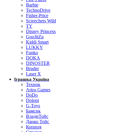
Barbie
TechnoDrive
Fisher-Price
Screechers Wild
TY
Disney Princess
GooJitZu
Kiddi Smart
LUKKY
Funko
DOKA
DINOSTER
Bruder
Laser X
Іграшка Україна
Технок
Artos Games
DoDo
Doloni
G-Toys
Бамсик
ВладиТойс
Данко Тойс
Копиця