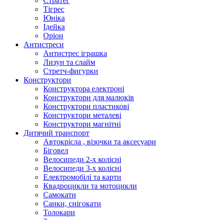
Стратег
Тігрес
Юніка
Ідейка
Оріон
Антистреси
Антистрес іграшка
Лизун та слайм
Стретч-фигурки
Конструктори
Конструктора електроні
Конструктори для малюків
Конструктори пластикові
Конструктори металеві
Конструктори магнітні
Дитячий транспорт
Автокрісла , візочки та аксесуари
Біговел
Велосипеди 2-х колісні
Велосипеди 3-х колісні
Електромобілі та карти
Квадроцикли та мотоцикли
Самокати
Санки, снігокати
Толокари