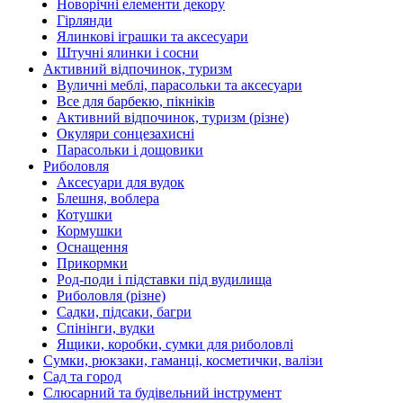
Новорічні елементи декору
Гірлянди
Ялинкові іграшки та аксесуари
Штучні ялинки і сосни
Активний відпочинок, туризм
Вуличні меблі, парасольки та аксесуари
Все для барбекю, пікніків
Активний відпочинок, туризм (різне)
Окуляри сонцезахисні
Парасольки і дощовики
Риболовля
Аксесуари для вудок
Блешня, воблера
Котушки
Кормушки
Оснащення
Прикормки
Род-поди і підставки під вудилища
Риболовля (різне)
Садки, підсаки, багри
Спінінги, вудки
Ящики, коробки, сумки для риболовлі
Сумки, рюкзаки, гаманці, косметички, валізи
Сад та город
Слюсарний та будівельний інструмент