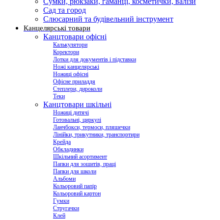
Сумки, рюкзаки, гаманці, косметички, валізи
Сад та город
Слюсарний та будівельний інструмент
Канцелярські товари
Канцтовари офісні
Калькулятори
Коректори
Лотки для документів і підставки
Ножі канцелярські
Ножиці офісні
Офісне приладдя
Степлери, дироколи
Теки
Канцтовари шкільні
Ножиці дитячі
Готовальні, циркулі
Ланчбокси, термоси, пляшечки
Лінійки, трикутники, транспортири
Крейда
Обкладинки
Шкільний асортимент
Папки для зошитів, праці
Папки для школи
Альбоми
Кольоровий папір
Кольоровий картон
Гумки
Стругачки
Клей