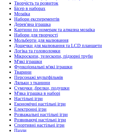
Творчість та розвиток
Бісер в наборах
Мозаїка
Набори експерементів
Дерев'яна іграшка
Картини по номерам та алмазна мозаїка
Набори для творчості
Мольберти для малювання
Дощечки для малювання та LCD планшети
Логіка та головоломки
Мікроскопи, телескопи, підзорні труби
М'які іграшки
Функціональні м'які іграшки
Тварини
Персонажі мультфільмів
Ляльки з тканини
Сумочки ,брелки, подушки
М'яка іграшка в наборі
Настільні ігри
Економічні настільні ігри
Електронні ігри
Розважальні настільні ігри
Розвиваючі настільні ігри
Спортивні настільні ігри
Пазли