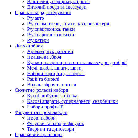
Ванночки , горщики, сидіння
Дитячий посуд та аксесуари
Іграшки на радіокеруванні
Р/у авто
Р/у гелікоптери, літаки, квадрокоптери
Р/у спецтехніка, танки
Р/у тварини та комахи
Р/у катери
Дитяча зброя
Арбалет, лук, рогатки
Іграшкова зброя
Кульки, патрони, пістони та аксесуари до зброї
Мечі, шаблі, шпаги, щити
Набори зброї, тир, лазертаг
Рації та біноклі
Водяна зброя та насоси
Сюжетно-рольові набори
Кухні, побутова техніка
Касові апарати, супермаркети, скарбнички
Набори професій
Фігурки та ігрові набори
Ігрові набори
Фігурки та набори фігурок
Тварини та динозаври
Іграшковий транспорт