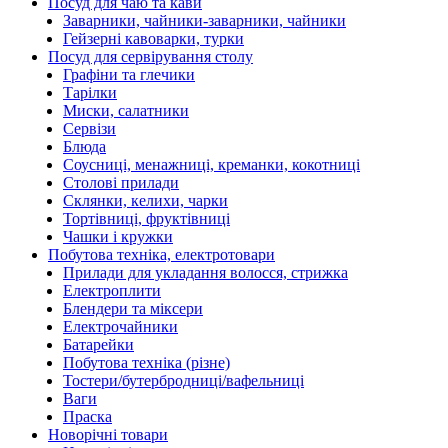
Посуд для чаю та кави
Заварники, чайники-заварники, чайники
Гейзерні кавоварки, турки
Посуд для сервірування столу
Графіни та глечики
Тарілки
Миски, салатники
Сервізи
Блюда
Соусниці, менажниці, креманки, кокотниці
Столові прилади
Склянки, келихи, чарки
Тортівниці, фруктівниці
Чашки і кружки
Побутова техніка, електротовари
Прилади для укладання волосся, стрижка
Електроплити
Блендери та міксери
Електрочайники
Батарейки
Побутова техніка (різне)
Тостери/бутербродниці/вафельниці
Ваги
Праска
Новорічні товари