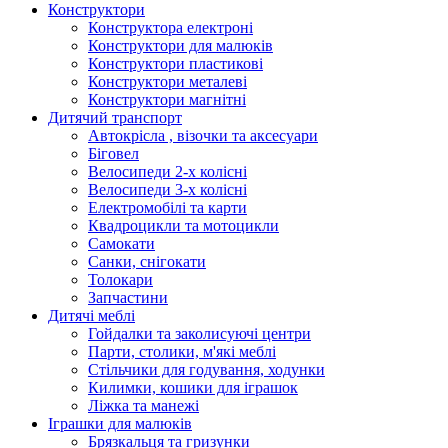
Конструктори
Конструктора електроні
Конструктори для малюків
Конструктори пластикові
Конструктори металеві
Конструктори магнітні
Дитячий транспорт
Автокрісла , візочки та аксесуари
Біговел
Велосипеди 2-х колісні
Велосипеди 3-х колісні
Електромобілі та карти
Квадроцикли та мотоцикли
Самокати
Санки, снігокати
Толокари
Запчастини
Дитячі меблі
Гойдалки та заколисуючі центри
Парти, столики, м'які меблі
Стільчики для годування, ходунки
Килимки, кошики для іграшок
Ліжка та манежі
Іграшки для малюків
Брязкальця та гризунки