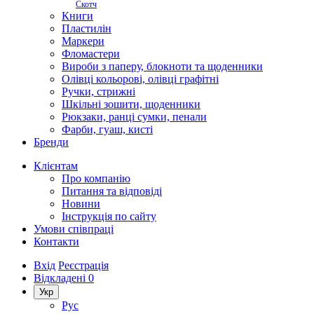
Скотч
Книги
Пластилін
Маркери
Фломастери
Вироби з паперу, блокноти та щоденники
Олівці кольорові, олівці графітні
Ручки, стрижні
Шкільні зошити, щоденники
Рюкзаки, ранці сумки, пенали
Фарби, гуаш, кисті
Бренди
Клієнтам
Про компанію
Питання та відповіді
Новини
Інструкція по сайту
Умови співпраці
Контакти
Вхід
Реєстрація
Відкладені
0
Укр
Рус