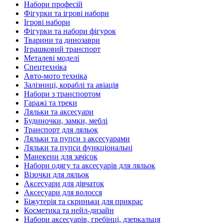
Набори професій
Фігурки та ігрові набори
Ігрові набори
Фігурки та набори фігурок
Тварини та динозаври
Іграшковий транспорт
Металеві моделі
Спецтехніка
Авто-мото техніка
Залізниці, кораблі та авіація
Набори з транспортом
Гаражі та треки
Ляльки та аксесуари
Будиночки, замки, меблі
Транспорт для ляльок
Ляльки та пупси з аксесуарами
Ляльки та пупси функціональні
Манекени для зачісок
Набори одягу та аксесуарів для ляльок
Візочки для ляльок
Аксесуари для дівчаток
Аксесуари для волосся
Біжутерія та скриньки для прикрас
Косметика та нейл-дизайн
Набори аксесуарів, гребінці, дзеркальця