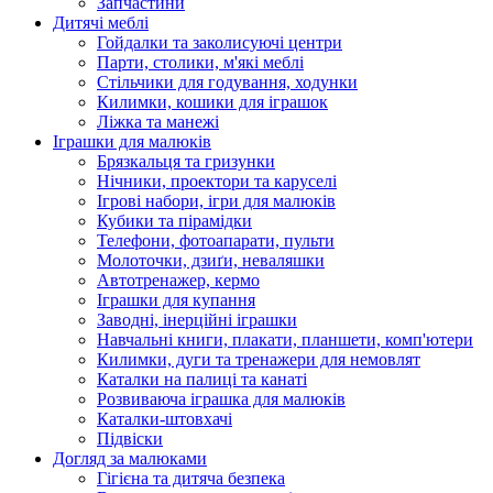
Запчастини
Дитячі меблі
Гойдалки та заколисуючі центри
Парти, столики, м'які меблі
Стільчики для годування, ходунки
Килимки, кошики для іграшок
Ліжка та манежі
Іграшки для малюків
Брязкальця та гризунки
Нічники, проектори та каруселі
Ігрові набори, ігри для малюків
Кубики та пірамідки
Телефони, фотоапарати, пульти
Молоточки, дзиґи, неваляшки
Автотренажер, кермо
Іграшки для купання
Заводні, інерційні іграшки
Навчальні книги, плакати, планшети, комп'ютери
Килимки, дуги та тренажери для немовлят
Каталки на палиці та канаті
Розвиваюча іграшка для малюків
Каталки-штовхачі
Підвіски
Догляд за малюками
Гігієна та дитяча безпека