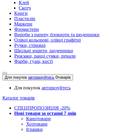
Клей
Скотч
Книги
Пластилін
Маркери
Фломастери
Вироби з паперу, блокноти та щоденники
Олівці кольорові, олівці графітні
Ручки, стрижні
Шкільні зошити, щоденники
Рюкзаки, ранці сумки, пенали
Фарби, гуаш, кисті
Для покупок
авторизуйтесь
0
товарів
Для покупок
авторизуйтесь
Каталог товарів
СПЕЦПРОПОЗИЦІЯ -20%
Нові товари за останнi 7 днiв
Канцтовари
Хозтовари
Іграшки