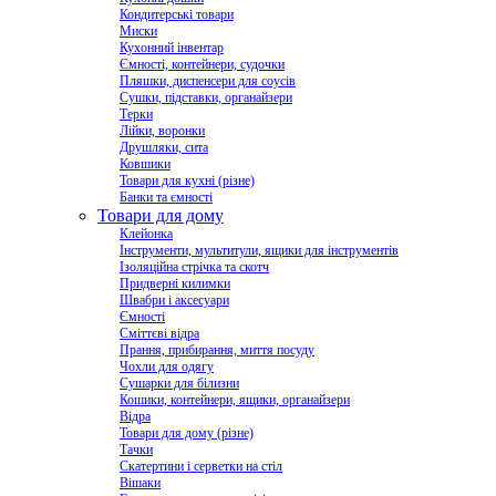
Кондитерські товари
Миски
Кухонний інвентар
Ємності, контейнери, судочки
Пляшки, диспенсери для соусів
Сушки, підставки, органайзери
Терки
Лійки, воронки
Друшляки, сита
Ковшики
Товари для кухні (різне)
Банки та ємності
Товари для дому
Клейонка
Інструменти, мультитули, ящики для інструментів
Ізоляційна стрічка та скотч
Придверні килимки
Швабри і аксесуари
Ємності
Сміттєві відра
Прання, прибирання, миття посуду
Чохли для одягу
Сушарки для білизни
Кошики, контейнери, ящики, органайзери
Відра
Товари для дому (різне)
Тачки
Скатертини і серветки на стіл
Вішаки