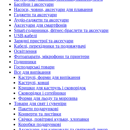
Басейни і аксесуари
Насоси, човни, аксесуари для плавання
Гаджети та аксесуари
Аудіо-гаджети та аксесуари
Аксесуари для смартфонів
Smart-годинники, фітнес-браслети та аксесуари
USB-кабелі
Зарядні пристрої та аксесуари
Кабелі, перехідники та подовжувачі
Освітлення
Фотоапарати, мікрофони та принтери
Годинники
Господарські товари
Все для випікання
Каструлі, форми для випікання
Каструлі, ковші
Кришки для каструль і сковорідок
Сковорідки і сотейники
Форми для льоду та морозива
Товари для свят і сувеніри
Пакети подарункові
Конверти та листівки
Свічки, повітряні кульки, хлопавки
Коробки подарункові
Аксесуари для карнавалу та святковий декор