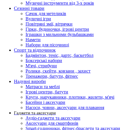
Музичні інструменти від 3-х років
Сезонні товари
Сачок для метеликів
Вуличні ігри
Повітряні змії, вітрячки
Гірки, будиночки, ігрові центри
Іграшки з мильними бульбашками
Намети
Набори для пісочниці
Спорт та відпочинок
Бадмінтон, теніс, дартс, баскетбол
Боксерські набори
М'ячі, стрибуни
Ролики, скейти, ковзани , захист
Тренажери, батути, фітнес
Надувні вироби
Матраси та меблі
Ігрові центри, батути
Круги, нарукавники, плотики, жилети, м'ячі
Басейни і аксесуари
Насоси, човни, аксесуари для плавання
Гаджети та аксесуари
Аудіо-гаджети та аксесуари
Аксесуари для смартфонів
Smart-годинники, фітнес-браслети та аксесуари