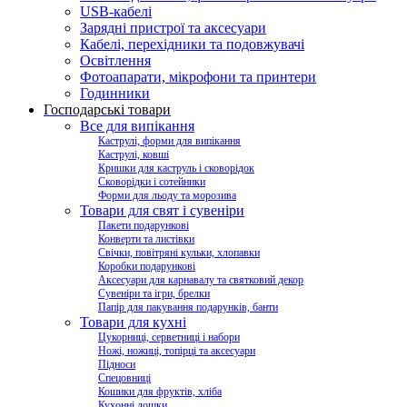
USB-кабелі
Зарядні пристрої та аксесуари
Кабелі, перехідники та подовжувачі
Освітлення
Фотоапарати, мікрофони та принтери
Годинники
Господарські товари
Все для випікання
Каструлі, форми для випікання
Каструлі, ковші
Кришки для каструль і сковорідок
Сковорідки і сотейники
Форми для льоду та морозива
Товари для свят і сувеніри
Пакети подарункові
Конверти та листівки
Свічки, повітряні кульки, хлопавки
Коробки подарункові
Аксесуари для карнавалу та святковий декор
Сувеніри та ігри, брелки
Папір для пакування подарунків, банти
Товари для кухні
Цукорниці, серветниці і набори
Ножі, ножиці, топірці та аксесуари
Підноси
Спецовниці
Кошики для фруктів, хліба
Кухонні дошки