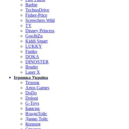
Barbie
TechnoDrive
Fisher-Price
Screechers Wild
TY
Disney Princess
GooJitZu
Kiddi Smart
LUKKY
Funko
DOKA
DINOSTER
Bruder
Laser X
Іграшка Україна
Технок
Artos Games
DoDo
Doloni
G-Toys
Бамсик
ВладиТойс
Данко Тойс
Копиця