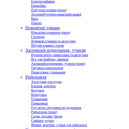
Електрочайники
Батарейки
Побутова техніка (різне)
Тостери/бутербродниці/вафельниці
Ваги
Праска
Новорічні товари
Новорічні елементи декору
Гірлянди
Ялинкові іграшки та аксесуари
Штучні ялинки і сосни
Активний відпочинок, туризм
Вуличні меблі, парасольки та аксесуари
Все для барбекю, пікніків
Активний відпочинок, туризм (різне)
Окуляри сонцезахисні
Парасольки і дощовики
Риболовля
Аксесуари для вудок
Блешня, воблера
Котушки
Кормушки
Оснащення
Прикормки
Род-поди і підставки під вудилища
Риболовля (різне)
Садки, підсаки, багри
Спінінги, вудки
Ящики, коробки, сумки для риболовлі