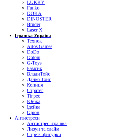
LUKKY
Funko
DOKA
DINOSTER
Bruder
Laser X
Іграшка Україна
Технок
Artos Games
DoDo
Doloni
G-Toys
Бамсик
ВладиТойс
Данко Тойс
Копиця
Стратег
Тігрес
Юніка
Ідейка
Оріон
Антистреси
Антистрес іграшка
Лизун та слайм
Стретч-фигурки