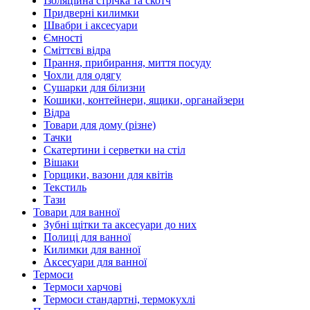
Ізоляційна стрічка та скотч
Придверні килимки
Швабри і аксесуари
Ємності
Сміттєві відра
Прання, прибирання, миття посуду
Чохли для одягу
Сушарки для білизни
Кошики, контейнери, ящики, органайзери
Відра
Товари для дому (різне)
Тачки
Скатертини і серветки на стіл
Вішаки
Горщики, вазони для квітів
Текстиль
Тази
Товари для ванної
Зубні щітки та аксесуари до них
Полиці для ванної
Килимки для ванної
Аксесуари для ванної
Термоси
Термоси харчові
Термоси стандартні, термокухлі