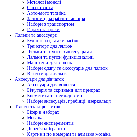
Металеві моделі
Спецтехніка
Авто-мото техніка
Залізниці, кораблі та авіація
Набори з транспортом
Гаражі та треки
Ляльки та аксесуари
Будиночки, замки, меблі
Транспорт для ляльок
Ляльки та пупси з аксесуарами
Ляльки та пупси функціональні
Манекени для зачісок
Набори одягу та аксесуарів для ляльок
Візочки для ляльок
Аксесуари для дівчаток
Аксесуари для волосся
Біжутерія та скриньки для прикрас
Косметика та нейл-дизайн
Набори аксесуарів, гребінці, дзеркальця
Творчість та розвиток
Бісер в наборах
Мозаїка
Набори експерементів
Дерев'яна іграшка
Картини по номерам та алмазна мозаїка