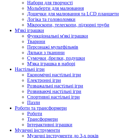
Набори для творчості
Мольберти для малювання
Дощечки для малювання та LCD планшети
Логіка та головоломки
Мікроскопи, телескопи, підзорні труби
М'які іграшки
Функціональні м'які іграшки
Тварини
Персонажі мультфільмів
Ляльки з тканини
Сумочки ,брелки, подушки
М'яка іграшка в наборі
Настільні ігри
Економічні настільні ігри
Електронні ігри
Розважальні настільні ігри
Розвиваючі настільні ігри
Спортивні настільні ігри
Пазли
Роботи та трансформери
Роботи
Трансформери
Інтерактивні іграшки
Музичні інструменти
Музичні інструменти до 3-х років