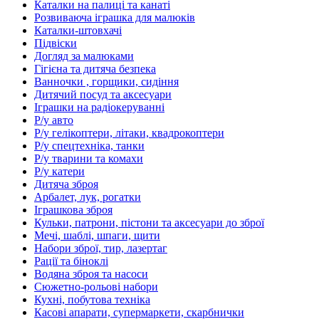
Каталки на палиці та канаті
Розвиваюча іграшка для малюків
Каталки-штовхачі
Підвіски
Догляд за малюками
Гігієна та дитяча безпека
Ванночки , горщики, сидіння
Дитячий посуд та аксесуари
Іграшки на радіокеруванні
Р/у авто
Р/у гелікоптери, літаки, квадрокоптери
Р/у спецтехніка, танки
Р/у тварини та комахи
Р/у катери
Дитяча зброя
Арбалет, лук, рогатки
Іграшкова зброя
Кульки, патрони, пістони та аксесуари до зброї
Мечі, шаблі, шпаги, щити
Набори зброї, тир, лазертаг
Рації та біноклі
Водяна зброя та насоси
Сюжетно-рольові набори
Кухні, побутова техніка
Касові апарати, супермаркети, скарбнички