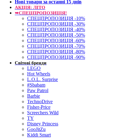
Нові товари за останнi 15 днiв
АКЦІЯ: ЛІТО
➥СПЕЦПРОПОЗИЦІЯ!
СПЕЦПРОПОЗИЦІЯ -10%
СПЕЦПРОПОЗИЦІЯ -30%
СПЕЦПРОПОЗИЦІЯ -40%
СПЕЦПРОПОЗИЦІЯ -50%
СПЕЦПРОПОЗИЦІЯ -60%
СПЕЦПРОПОЗИЦІЯ -70%
СПЕЦПРОПОЗИЦІЯ -80%
СПЕЦПРОПОЗИЦІЯ -90%
Світові бренди
LEGO
Hot Wheels
L.O.L. Surprise
#Sbabam
Paw Patrol
Barbie
TechnoDrive
Fisher-Price
Screechers Wild
TY
Disney Princess
GooJitZu
Kiddi Smart