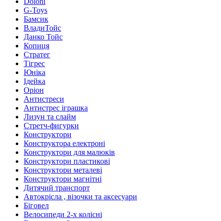
Doloni
G-Toys
Бамсик
ВладиТойс
Данко Тойс
Копиця
Стратег
Тігрес
Юніка
Ідейка
Оріон
Антистреси
Антистрес іграшка
Лизун та слайм
Стретч-фигурки
Конструктори
Конструктора електроні
Конструктори для малюків
Конструктори пластикові
Конструктори металеві
Конструктори магнітні
Дитячий транспорт
Автокрісла , візочки та аксесуари
Біговел
Велосипеди 2-х колісні