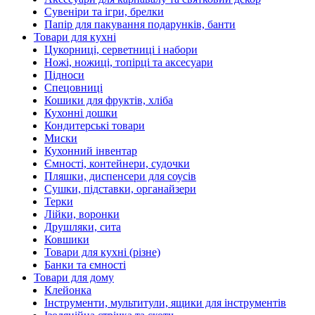
Сувеніри та ігри, брелки
Папір для пакування подарунків, банти
Товари для кухні
Цукорниці, серветниці і набори
Ножі, ножиці, топірці та аксесуари
Підноси
Спецовниці
Кошики для фруктів, хліба
Кухонні дошки
Кондитерські товари
Миски
Кухонний інвентар
Ємності, контейнери, судочки
Пляшки, диспенсери для соусів
Сушки, підставки, органайзери
Терки
Лійки, воронки
Друшляки, сита
Ковшики
Товари для кухні (різне)
Банки та ємності
Товари для дому
Клейонка
Інструменти, мультитули, ящики для інструментів