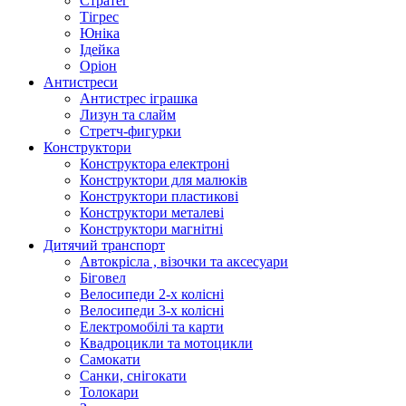
Стратег
Тігрес
Юніка
Ідейка
Оріон
Антистреси
Антистрес іграшка
Лизун та слайм
Стретч-фигурки
Конструктори
Конструктора електроні
Конструктори для малюків
Конструктори пластикові
Конструктори металеві
Конструктори магнітні
Дитячий транспорт
Автокрісла , візочки та аксесуари
Біговел
Велосипеди 2-х колісні
Велосипеди 3-х колісні
Електромобілі та карти
Квадроцикли та мотоцикли
Самокати
Санки, снігокати
Толокари