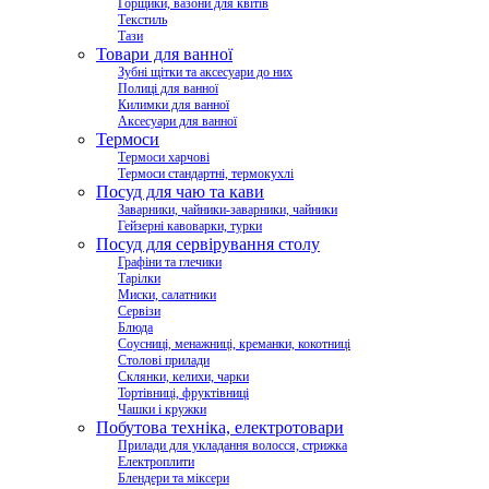
Горщики, вазони для квітів
Текстиль
Тази
Товари для ванної
Зубні щітки та аксесуари до них
Полиці для ванної
Килимки для ванної
Аксесуари для ванної
Термоси
Термоси харчові
Термоси стандартні, термокухлі
Посуд для чаю та кави
Заварники, чайники-заварники, чайники
Гейзерні кавоварки, турки
Посуд для сервірування столу
Графіни та глечики
Тарілки
Миски, салатники
Сервізи
Блюда
Соусниці, менажниці, креманки, кокотниці
Столові прилади
Склянки, келихи, чарки
Тортівниці, фруктівниці
Чашки і кружки
Побутова техніка, електротовари
Прилади для укладання волосся, стрижка
Електроплити
Блендери та міксери