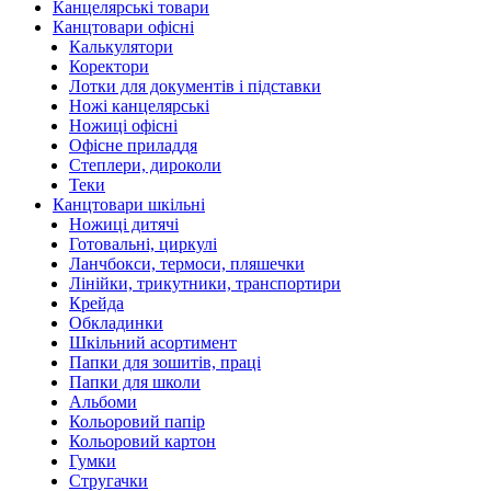
Канцелярські товари
Канцтовари офісні
Калькулятори
Коректори
Лотки для документів і підставки
Ножі канцелярські
Ножиці офісні
Офісне приладдя
Степлери, дироколи
Теки
Канцтовари шкільні
Ножиці дитячі
Готовальні, циркулі
Ланчбокси, термоси, пляшечки
Лінійки, трикутники, транспортири
Крейда
Обкладинки
Шкільний асортимент
Папки для зошитів, праці
Папки для школи
Альбоми
Кольоровий папір
Кольоровий картон
Гумки
Стругачки