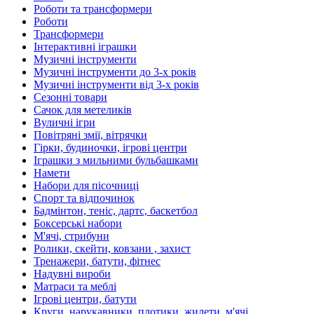
Роботи та трансформери
Роботи
Трансформери
Інтерактивні іграшки
Музичні інструменти
Музичні інструменти до 3-х років
Музичні інструменти від 3-х років
Сезонні товари
Сачок для метеликів
Вуличні ігри
Повітряні змії, вітрячки
Гірки, будиночки, ігрові центри
Іграшки з мильними бульбашками
Намети
Набори для пісочниці
Спорт та відпочинок
Бадмінтон, теніс, дартс, баскетбол
Боксерські набори
М'ячі, стрибуни
Ролики, скейти, ковзани , захист
Тренажери, батути, фітнес
Надувні вироби
Матраси та меблі
Ігрові центри, батути
Круги, нарукавники, плотики, жилети, м'ячі