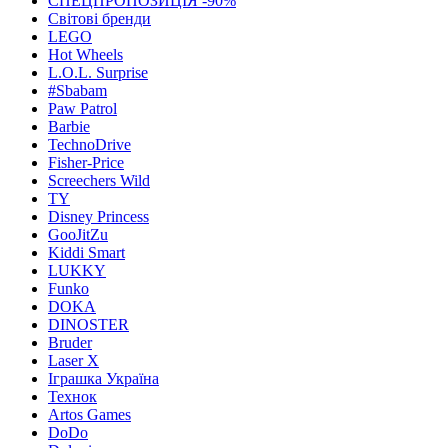
СПЕЦПРОПОЗИЦІЯ -90%
Світові бренди
LEGO
Hot Wheels
L.O.L. Surprise
#Sbabam
Paw Patrol
Barbie
TechnoDrive
Fisher-Price
Screechers Wild
TY
Disney Princess
GooJitZu
Kiddi Smart
LUKKY
Funko
DOKA
DINOSTER
Bruder
Laser X
Іграшка Україна
Технок
Artos Games
DoDo