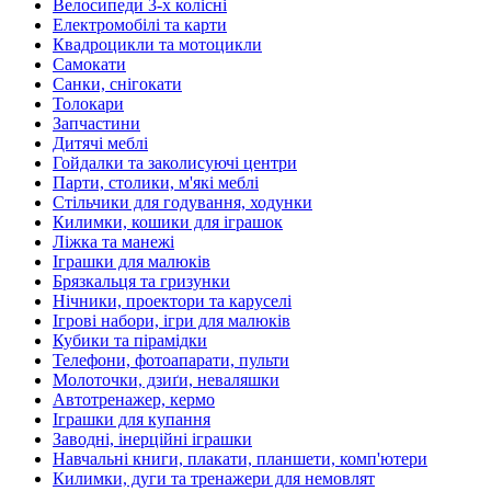
Велосипеди 3-х колісні
Електромобілі та карти
Квадроцикли та мотоцикли
Самокати
Санки, снігокати
Толокари
Запчастини
Дитячі меблі
Гойдалки та заколисуючі центри
Парти, столики, м'які меблі
Стільчики для годування, ходунки
Килимки, кошики для іграшок
Ліжка та манежі
Іграшки для малюків
Брязкальця та гризунки
Нічники, проектори та каруселі
Ігрові набори, ігри для малюків
Кубики та пірамідки
Телефони, фотоапарати, пульти
Молоточки, дзиґи, неваляшки
Автотренажер, кермо
Іграшки для купання
Заводні, інерційні іграшки
Навчальні книги, плакати, планшети, комп'ютери
Килимки, дуги та тренажери для немовлят