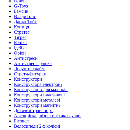
Doloni
G-Toys
Бамсик
ВладиТойс
Данко Тойс
Копиця
Стратег
Тігрес
Юніка
Ідейка
Оріон
Антистреси
Антистрес іграшка
Лизун та слайм
Стретч-фигурки
Конструктори
Конструктора електроні
Конструктори для малюків
Конструктори пластикові
Конструктори металеві
Конструктори магнітні
Дитячий транспорт
Автокрісла , візочки та аксесуари
Біговел
Велосипеди 2-х колісні