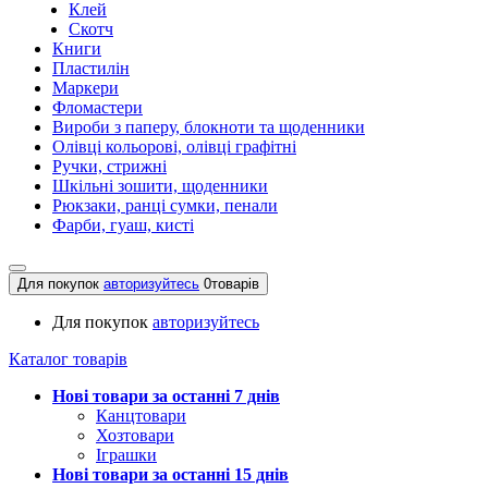
Клей
Скотч
Книги
Пластилін
Маркери
Фломастери
Вироби з паперу, блокноти та щоденники
Олівці кольорові, олівці графітні
Ручки, стрижні
Шкільні зошити, щоденники
Рюкзаки, ранці сумки, пенали
Фарби, гуаш, кисті
Для покупок
авторизуйтесь
0
товарів
Для покупок
авторизуйтесь
Каталог товарів
Нові товари за останнi 7 днiв
Канцтовари
Хозтовари
Іграшки
Нові товари за останнi 15 днiв