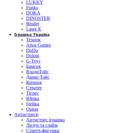
LUKKY
Funko
DOKA
DINOSTER
Bruder
Laser X
Іграшка Україна
Технок
Artos Games
DoDo
Doloni
G-Toys
Бамсик
ВладиТойс
Данко Тойс
Копиця
Стратег
Тігрес
Юніка
Ідейка
Оріон
Антистреси
Антистрес іграшка
Лизун та слайм
Стретч-фигурки