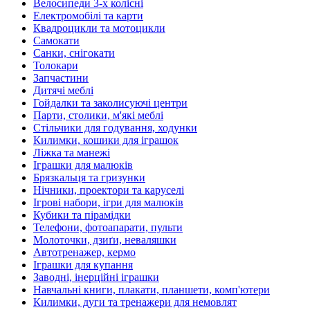
Велосипеди 3-х колісні
Електромобілі та карти
Квадроцикли та мотоцикли
Самокати
Санки, снігокати
Толокари
Запчастини
Дитячі меблі
Гойдалки та заколисуючі центри
Парти, столики, м'які меблі
Стільчики для годування, ходунки
Килимки, кошики для іграшок
Ліжка та манежі
Іграшки для малюків
Брязкальця та гризунки
Нічники, проектори та каруселі
Ігрові набори, ігри для малюків
Кубики та пірамідки
Телефони, фотоапарати, пульти
Молоточки, дзиґи, неваляшки
Автотренажер, кермо
Іграшки для купання
Заводні, інерційні іграшки
Навчальні книги, плакати, планшети, комп'ютери
Килимки, дуги та тренажери для немовлят