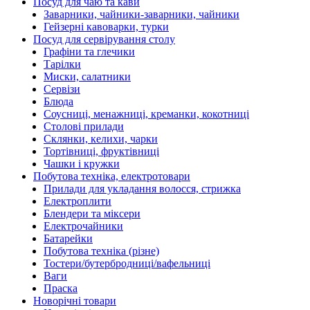
Посуд для чаю та кави
Заварники, чайники-заварники, чайники
Гейзерні кавоварки, турки
Посуд для сервірування столу
Графіни та глечики
Тарілки
Миски, салатники
Сервізи
Блюда
Соусниці, менажниці, креманки, кокотниці
Столові прилади
Склянки, келихи, чарки
Тортівниці, фруктівниці
Чашки і кружки
Побутова техніка, електротовари
Прилади для укладання волосся, стрижка
Електроплити
Блендери та міксери
Електрочайники
Батарейки
Побутова техніка (різне)
Тостери/бутербродниці/вафельниці
Ваги
Праска
Новорічні товари