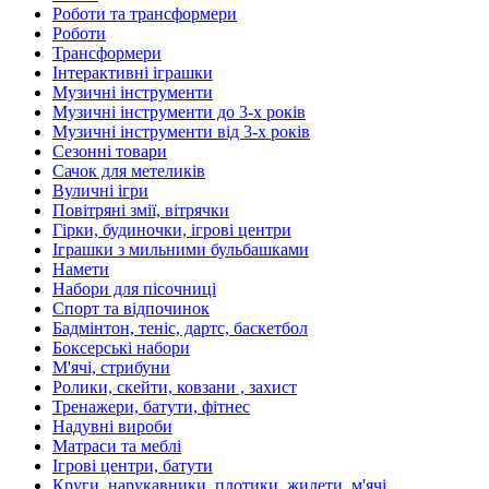
Роботи та трансформери
Роботи
Трансформери
Інтерактивні іграшки
Музичні інструменти
Музичні інструменти до 3-х років
Музичні інструменти від 3-х років
Сезонні товари
Сачок для метеликів
Вуличні ігри
Повітряні змії, вітрячки
Гірки, будиночки, ігрові центри
Іграшки з мильними бульбашками
Намети
Набори для пісочниці
Спорт та відпочинок
Бадмінтон, теніс, дартс, баскетбол
Боксерські набори
М'ячі, стрибуни
Ролики, скейти, ковзани , захист
Тренажери, батути, фітнес
Надувні вироби
Матраси та меблі
Ігрові центри, батути
Круги, нарукавники, плотики, жилети, м'ячі