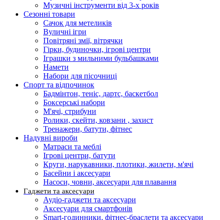
Музичні інструменти від 3-х років
Сезонні товари
Сачок для метеликів
Вуличні ігри
Повітряні змії, вітрячки
Гірки, будиночки, ігрові центри
Іграшки з мильними бульбашками
Намети
Набори для пісочниці
Спорт та відпочинок
Бадмінтон, теніс, дартс, баскетбол
Боксерські набори
М'ячі, стрибуни
Ролики, скейти, ковзани , захист
Тренажери, батути, фітнес
Надувні вироби
Матраси та меблі
Ігрові центри, батути
Круги, нарукавники, плотики, жилети, м'ячі
Басейни і аксесуари
Насоси, човни, аксесуари для плавання
Гаджети та аксесуари
Аудіо-гаджети та аксесуари
Аксесуари для смартфонів
Smart-годинники, фітнес-браслети та аксесуари