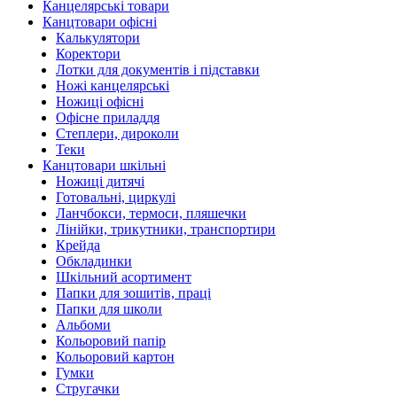
Канцелярські товари
Канцтовари офісні
Калькулятори
Коректори
Лотки для документів і підставки
Ножі канцелярські
Ножиці офісні
Офісне приладдя
Степлери, дироколи
Теки
Канцтовари шкільні
Ножиці дитячі
Готовальні, циркулі
Ланчбокси, термоси, пляшечки
Лінійки, трикутники, транспортири
Крейда
Обкладинки
Шкільний асортимент
Папки для зошитів, праці
Папки для школи
Альбоми
Кольоровий папір
Кольоровий картон
Гумки
Стругачки