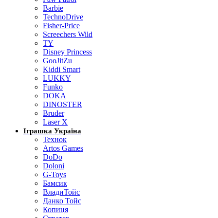
Barbie
TechnoDrive
Fisher-Price
Screechers Wild
TY
Disney Princess
GooJitZu
Kiddi Smart
LUKKY
Funko
DOKA
DINOSTER
Bruder
Laser X
Іграшка Україна
Технок
Artos Games
DoDo
Doloni
G-Toys
Бамсик
ВладиТойс
Данко Тойс
Копиця