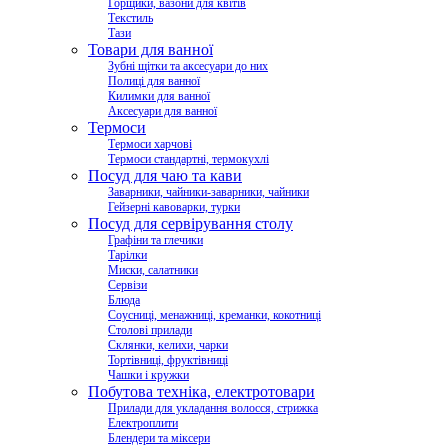
Горщики, вазони для квітів
Текстиль
Тази
Товари для ванної
Зубні щітки та аксесуари до них
Полиці для ванної
Килимки для ванної
Аксесуари для ванної
Термоси
Термоси харчові
Термоси стандартні, термокухлі
Посуд для чаю та кави
Заварники, чайники-заварники, чайники
Гейзерні кавоварки, турки
Посуд для сервірування столу
Графіни та глечики
Тарілки
Миски, салатники
Сервізи
Блюда
Соусниці, менажниці, креманки, кокотниці
Столові прилади
Склянки, келихи, чарки
Тортівниці, фруктівниці
Чашки і кружки
Побутова техніка, електротовари
Прилади для укладання волосся, стрижка
Електроплити
Блендери та міксери