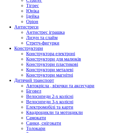
Стратег
Тігрес
Юніка
Ідейка
Оріон
Антистреси
Антистрес іграшка
Лизун та слайм
Стретч-фигурки
Конструктори
Конструктора електроні
Конструктори для малюків
Конструктори пластикові
Конструктори металеві
Конструктори магнітні
Дитячий транспорт
Автокрісла , візочки та аксесуари
Біговел
Велосипеди 2-х колісні
Велосипеди 3-х колісні
Електромобілі та карти
Квадроцикли та мотоцикли
Самокати
Санки, снігокати
Толокари