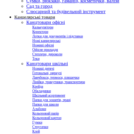
Сумки, рюкзаки, гаманці, косметички, валізи
Сад та город
Слюсарний та будівельний інструмент
Канцелярські товари
Канцтовари офісні
Калькулятори
Коректори
Лотки для документів і підставки
Ножі канцелярські
Ножиці офісні
Офісне приладдя
Степлери, дироколи
Теки
Канцтовари шкільні
Ножиці дитячі
Готовальні, циркулі
Ланчбокси, термоси, пляшечки
Лінійки, трикутники, транспортири
Крейда
Обкладинки
Шкільний асортимент
Папки для зошитів, праці
Папки для школи
Альбоми
Кольоровий папір
Кольоровий картон
Гумки
Стругачки
Клей