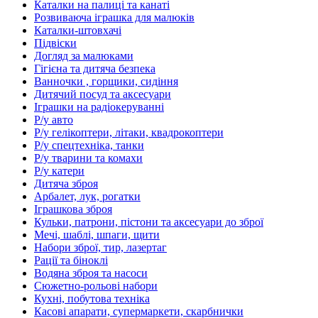
Каталки на палиці та канаті
Розвиваюча іграшка для малюків
Каталки-штовхачі
Підвіски
Догляд за малюками
Гігієна та дитяча безпека
Ванночки , горщики, сидіння
Дитячий посуд та аксесуари
Іграшки на радіокеруванні
Р/у авто
Р/у гелікоптери, літаки, квадрокоптери
Р/у спецтехніка, танки
Р/у тварини та комахи
Р/у катери
Дитяча зброя
Арбалет, лук, рогатки
Іграшкова зброя
Кульки, патрони, пістони та аксесуари до зброї
Мечі, шаблі, шпаги, щити
Набори зброї, тир, лазертаг
Рації та біноклі
Водяна зброя та насоси
Сюжетно-рольові набори
Кухні, побутова техніка
Касові апарати, супермаркети, скарбнички