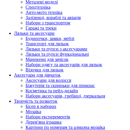
Металеві моделі
Спецтехніка
Авто-мото техніка
Залізниці, кораблі та авіація
Набори з транспортом
Гаражі та треки
Ляльки та аксесуари
Будиночки, замки, меблі
Транспорт для ляльок
Ляльки та пупси з аксесуарами
Ляльки та пупси функціональні
Манекени для зачісок
Набори одягу та аксесуарів для ляльок
Візочки для ляльок
Аксесуари для дівчаток
Аксесуари для волосся
Біжутерія та скриньки для прикрас
Косметика та нейл-дизайн
Набори аксесуарів, гребінці, дзеркальця
Творчість та розвиток
Бісер в наборах
Мозаїка
Набори експерементів
Дерев'яна іграшка
Картини по номерам та алмазна мозаїка