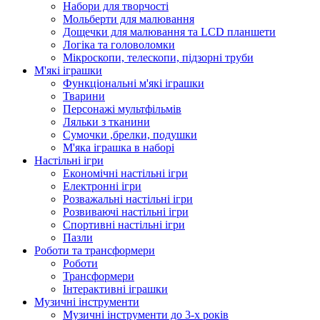
Набори для творчості
Мольберти для малювання
Дощечки для малювання та LCD планшети
Логіка та головоломки
Мікроскопи, телескопи, підзорні труби
М'які іграшки
Функціональні м'які іграшки
Тварини
Персонажі мультфільмів
Ляльки з тканини
Сумочки ,брелки, подушки
М'яка іграшка в наборі
Настільні ігри
Економічні настільні ігри
Електронні ігри
Розважальні настільні ігри
Розвиваючі настільні ігри
Спортивні настільні ігри
Пазли
Роботи та трансформери
Роботи
Трансформери
Інтерактивні іграшки
Музичні інструменти
Музичні інструменти до 3-х років