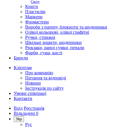
Скотч
Книги
Пластилін
Маркери
Фломастери
Вироби з паперу, блокноти та щоденники
Олівці кольорові, олівці графітні
Ручки, стрижні
Шкільні зошити, щоденники
Рюкзаки, ранці сумки, пенали
Фарби, гуаш, кисті
Бренди
Клієнтам
Про компанію
Питання та відповіді
Новини
Інструкція по сайту
Умови співпраці
Контакти
Вхід
Реєстрація
Відкладені
0
Укр
Рус