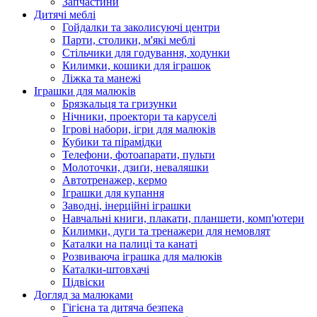
Запчастини
Дитячі меблі
Гойдалки та заколисуючі центри
Парти, столики, м'які меблі
Стільчики для годування, ходунки
Килимки, кошики для іграшок
Ліжка та манежі
Іграшки для малюків
Брязкальця та гризунки
Нічники, проектори та каруселі
Ігрові набори, ігри для малюків
Кубики та пірамідки
Телефони, фотоапарати, пульти
Молоточки, дзиґи, неваляшки
Автотренажер, кермо
Іграшки для купання
Заводні, інерційні іграшки
Навчальні книги, плакати, планшети, комп'ютери
Килимки, дуги та тренажери для немовлят
Каталки на палиці та канаті
Розвиваюча іграшка для малюків
Каталки-штовхачі
Підвіски
Догляд за малюками
Гігієна та дитяча безпека