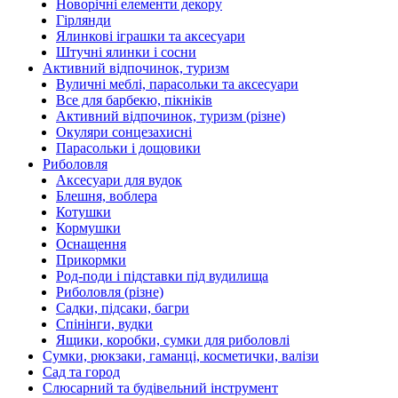
Новорічні елементи декору
Гірлянди
Ялинкові іграшки та аксесуари
Штучні ялинки і сосни
Активний відпочинок, туризм
Вуличні меблі, парасольки та аксесуари
Все для барбекю, пікніків
Активний відпочинок, туризм (різне)
Окуляри сонцезахисні
Парасольки і дощовики
Риболовля
Аксесуари для вудок
Блешня, воблера
Котушки
Кормушки
Оснащення
Прикормки
Род-поди і підставки під вудилища
Риболовля (різне)
Садки, підсаки, багри
Спінінги, вудки
Ящики, коробки, сумки для риболовлі
Сумки, рюкзаки, гаманці, косметички, валізи
Сад та город
Слюсарний та будівельний інструмент