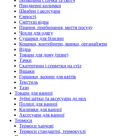
Ізоляційна стрічка та скотч
Придверні килимки
Швабри і аксесуари
Ємності
Сміттєві відра
Прання, прибирання, миття посуду
Чохли для одягу
Сушарки для білизни
Кошики, контейнери, ящики, органайзери
Відра
Товари для дому (різне)
Тачки
Скатертини і серветки на стіл
Вішаки
Горщики, вазони для квітів
Текстиль
Тази
Товари для ванної
Зубні щітки та аксесуари до них
Полиці для ванної
Килимки для ванної
Аксесуари для ванної
Термоси
Термоси харчові
Термоси стандартні, термокухлі