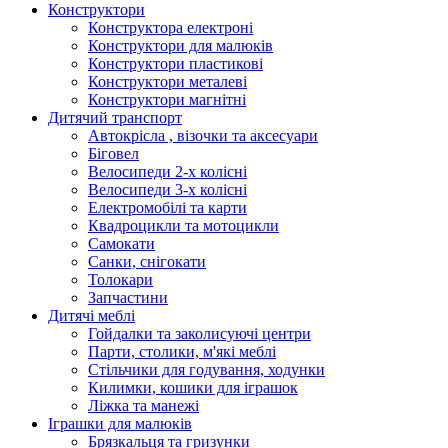
Конструктори
Конструктора електроні
Конструктори для малюків
Конструктори пластикові
Конструктори металеві
Конструктори магнітні
Дитячий транспорт
Автокрісла , візочки та аксесуари
Біговел
Велосипеди 2-х колісні
Велосипеди 3-х колісні
Електромобілі та карти
Квадроцикли та мотоцикли
Самокати
Санки, снігокати
Толокари
Запчастини
Дитячі меблі
Гойдалки та заколисуючі центри
Парти, столики, м'які меблі
Стільчики для годування, ходунки
Килимки, кошики для іграшок
Ліжка та манежі
Іграшки для малюків
Брязкальця та гризунки