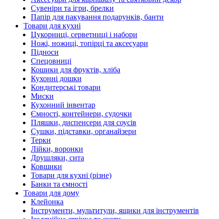
Сувеніри та ігри, брелки
Папір для пакування подарунків, банти
Товари для кухні
Цукорниці, серветниці і набори
Ножі, ножиці, топірці та аксесуари
Підноси
Спецовниці
Кошики для фруктів, хліба
Кухонні дошки
Кондитерські товари
Миски
Кухонний інвентар
Ємності, контейнери, судочки
Пляшки, диспенсери для соусів
Сушки, підставки, органайзери
Терки
Лійки, воронки
Друшляки, сита
Ковшики
Товари для кухні (різне)
Банки та ємності
Товари для дому
Клейонка
Інструменти, мультитули, ящики для інструментів