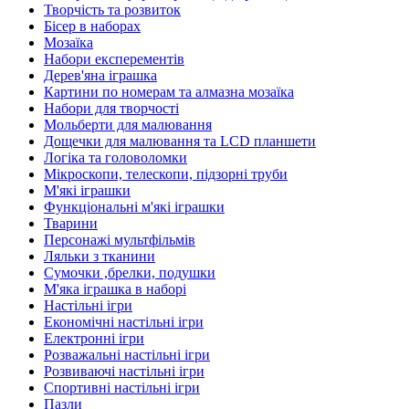
Творчість та розвиток
Бісер в наборах
Мозаїка
Набори експерементів
Дерев'яна іграшка
Картини по номерам та алмазна мозаїка
Набори для творчості
Мольберти для малювання
Дощечки для малювання та LCD планшети
Логіка та головоломки
Мікроскопи, телескопи, підзорні труби
М'які іграшки
Функціональні м'які іграшки
Тварини
Персонажі мультфільмів
Ляльки з тканини
Сумочки ,брелки, подушки
М'яка іграшка в наборі
Настільні ігри
Економічні настільні ігри
Електронні ігри
Розважальні настільні ігри
Розвиваючі настільні ігри
Спортивні настільні ігри
Пазли