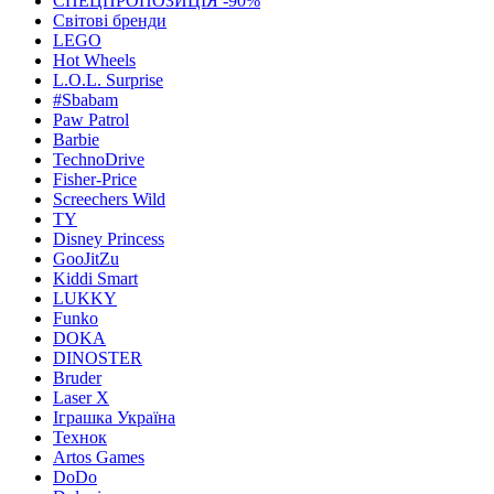
СПЕЦПРОПОЗИЦІЯ -90%
Світові бренди
LEGO
Hot Wheels
L.O.L. Surprise
#Sbabam
Paw Patrol
Barbie
TechnoDrive
Fisher-Price
Screechers Wild
TY
Disney Princess
GooJitZu
Kiddi Smart
LUKKY
Funko
DOKA
DINOSTER
Bruder
Laser X
Іграшка Україна
Технок
Artos Games
DoDo