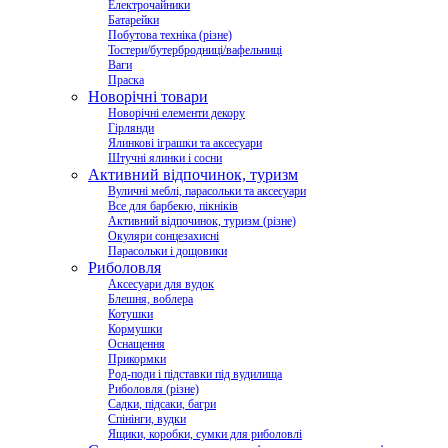
Електрочайники
Батарейки
Побутова техніка (різне)
Тостери/бутербродниці/вафельниці
Ваги
Праска
Новорічні товари
Новорічні елементи декору
Гірлянди
Ялинкові іграшки та аксесуари
Штучні ялинки і сосни
Активний відпочинок, туризм
Вуличні меблі, парасольки та аксесуари
Все для барбекю, пікніків
Активний відпочинок, туризм (різне)
Окуляри сонцезахисні
Парасольки і дощовики
Риболовля
Аксесуари для вудок
Блешня, воблера
Котушки
Кормушки
Оснащення
Прикормки
Род-поди і підставки під вудилища
Риболовля (різне)
Садки, підсаки, багри
Спінінги, вудки
Ящики, коробки, сумки для риболовлі