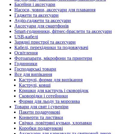
Басейни і аксесуари
Насоси, човни, аксесуари для плавання
Гаджети та аксесуари
Аудіо-гаджети та аксесуари
Аксесуари для смартфонів
Smart-годинники, фітнес-браслети та аксесуари
USB-кабелі
Зарядні пристрої та аксесуари
Кабелі, перехідники та подовжувачі
Освітлення
Фотоапарати, мікрофони та принтери
Годинники
Господарські товари
Все для випікання
Каструлі, форми для випікання
Каструлі, ковші
Кришки для каструль і сковорідок
Сковорідки і сотейники
Форми для льоду та морозива
Товари для свят і сувеніри
Пакети подарункові
Конверти та листівки
Свічки, повітряні кульки, хлопавки
Коробки подарункові
Аксесуари для карнавалу та святковий декор