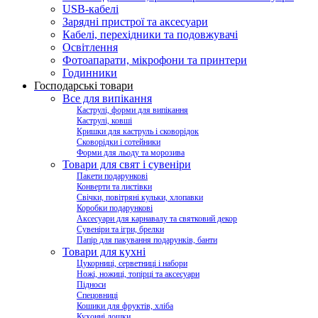
USB-кабелі
Зарядні пристрої та аксесуари
Кабелі, перехідники та подовжувачі
Освітлення
Фотоапарати, мікрофони та принтери
Годинники
Господарські товари
Все для випікання
Каструлі, форми для випікання
Каструлі, ковші
Кришки для каструль і сковорідок
Сковорідки і сотейники
Форми для льоду та морозива
Товари для свят і сувеніри
Пакети подарункові
Конверти та листівки
Свічки, повітряні кульки, хлопавки
Коробки подарункові
Аксесуари для карнавалу та святковий декор
Сувеніри та ігри, брелки
Папір для пакування подарунків, банти
Товари для кухні
Цукорниці, серветниці і набори
Ножі, ножиці, топірці та аксесуари
Підноси
Спецовниці
Кошики для фруктів, хліба
Кухонні дошки