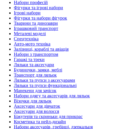
Набори професій
Фігурки та ігрові набори
Ігрові набори
Фігурки та набори фігурок
Тварини та динозаври
Іграшковий транспорт
Металеві моделі
Спецтехніка
Авто-мото техніка
Залізниці, кораблі та авіація
Набори з транспортом
Гаражі та треки
Ляльки та аксесуари
Будиночки, замки, меблі
Транспорт для ляльок
Ляльки та пупси з аксесуарами
Ляльки та пупси функціональні
Манекени для зачісок
Набори одягу та аксесуарів для ляльок
Візочки для ляльок
Аксесуари для дівчаток
Аксесуари для волосся
Біжутерія та скриньки для прикрас
Косметика та нейл-дизайн
Набори аксесуарів, гребінці, дзеркальця