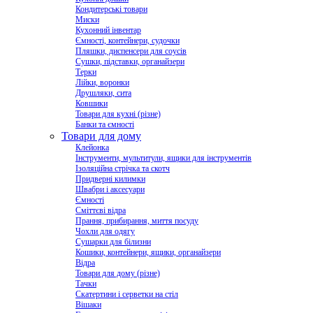
Кондитерські товари
Миски
Кухонний інвентар
Ємності, контейнери, судочки
Пляшки, диспенсери для соусів
Сушки, підставки, органайзери
Терки
Лійки, воронки
Друшляки, сита
Ковшики
Товари для кухні (різне)
Банки та ємності
Товари для дому
Клейонка
Інструменти, мультитули, ящики для інструментів
Ізоляційна стрічка та скотч
Придверні килимки
Швабри і аксесуари
Ємності
Сміттєві відра
Прання, прибирання, миття посуду
Чохли для одягу
Сушарки для білизни
Кошики, контейнери, ящики, органайзери
Відра
Товари для дому (різне)
Тачки
Скатертини і серветки на стіл
Вішаки