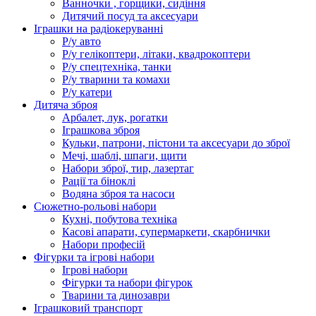
Ванночки , горщики, сидіння
Дитячий посуд та аксесуари
Іграшки на радіокеруванні
Р/у авто
Р/у гелікоптери, літаки, квадрокоптери
Р/у спецтехніка, танки
Р/у тварини та комахи
Р/у катери
Дитяча зброя
Арбалет, лук, рогатки
Іграшкова зброя
Кульки, патрони, пістони та аксесуари до зброї
Мечі, шаблі, шпаги, щити
Набори зброї, тир, лазертаг
Рації та біноклі
Водяна зброя та насоси
Сюжетно-рольові набори
Кухні, побутова техніка
Касові апарати, супермаркети, скарбнички
Набори професій
Фігурки та ігрові набори
Ігрові набори
Фігурки та набори фігурок
Тварини та динозаври
Іграшковий транспорт