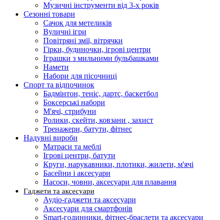
Музичні інструменти від 3-х років
Сезонні товари
Сачок для метеликів
Вуличні ігри
Повітряні змії, вітрячки
Гірки, будиночки, ігрові центри
Іграшки з мильними бульбашками
Намети
Набори для пісочниці
Спорт та відпочинок
Бадмінтон, теніс, дартс, баскетбол
Боксерські набори
М'ячі, стрибуни
Ролики, скейти, ковзани , захист
Тренажери, батути, фітнес
Надувні вироби
Матраси та меблі
Ігрові центри, батути
Круги, нарукавники, плотики, жилети, м'ячі
Басейни і аксесуари
Насоси, човни, аксесуари для плавання
Гаджети та аксесуари
Аудіо-гаджети та аксесуари
Аксесуари для смартфонів
Smart-годинники, фітнес-браслети та аксесуари