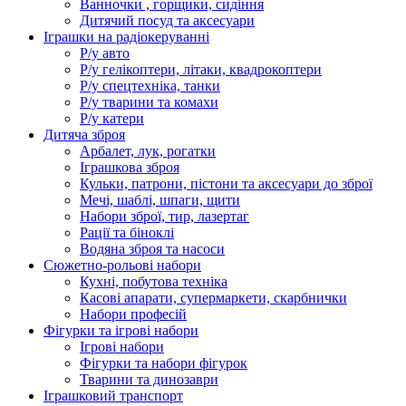
Ванночки , горщики, сидіння
Дитячий посуд та аксесуари
Іграшки на радіокеруванні
Р/у авто
Р/у гелікоптери, літаки, квадрокоптери
Р/у спецтехніка, танки
Р/у тварини та комахи
Р/у катери
Дитяча зброя
Арбалет, лук, рогатки
Іграшкова зброя
Кульки, патрони, пістони та аксесуари до зброї
Мечі, шаблі, шпаги, щити
Набори зброї, тир, лазертаг
Рації та біноклі
Водяна зброя та насоси
Сюжетно-рольові набори
Кухні, побутова техніка
Касові апарати, супермаркети, скарбнички
Набори професій
Фігурки та ігрові набори
Ігрові набори
Фігурки та набори фігурок
Тварини та динозаври
Іграшковий транспорт