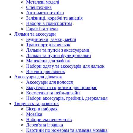
Металеві моделі
Спецтехніка
Авто-мото техніка
Залізниці, кораблі та авіація
Набори з транспортом
Гаражі та треки
Ляльки та аксесуари
Будиночки, замки, меблі
Транспорт для ляльок
Ляльки та пупси з аксесуарами
Ляльки та пупси функціональні
Манекени для зачісок
Набори одягу та аксесуарів для ляльок
Візочки для ляльок
Аксесуари для дівчаток
Аксесуари для волосся
Біжутерія та скриньки для прикрас
Косметика та нейл-дизайн
Набори аксесуарів, гребінці, дзеркальця
Творчість та розвиток
Бісер в наборах
Мозаїка
Набори експерементів
Дерев'яна іграшка
Картини по номерам та алмазна мозаїка