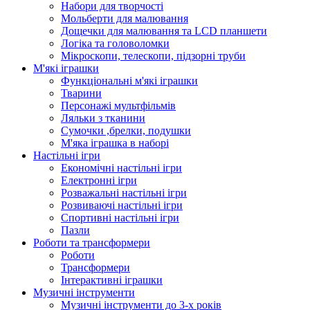
Набори для творчості
Мольберти для малювання
Дощечки для малювання та LCD планшети
Логіка та головоломки
Мікроскопи, телескопи, підзорні труби
М'які іграшки
Функціональні м'які іграшки
Тварини
Персонажі мультфільмів
Ляльки з тканини
Сумочки ,брелки, подушки
М'яка іграшка в наборі
Настільні ігри
Економічні настільні ігри
Електронні ігри
Розважальні настільні ігри
Розвиваючі настільні ігри
Спортивні настільні ігри
Пазли
Роботи та трансформери
Роботи
Трансформери
Інтерактивні іграшки
Музичні інструменти
Музичні інструменти до 3-х років