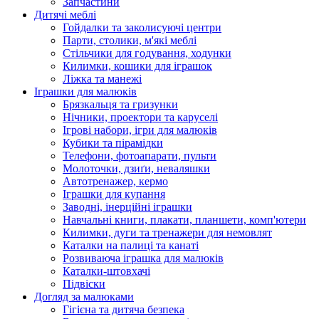
Запчастини
Дитячі меблі
Гойдалки та заколисуючі центри
Парти, столики, м'які меблі
Стільчики для годування, ходунки
Килимки, кошики для іграшок
Ліжка та манежі
Іграшки для малюків
Брязкальця та гризунки
Нічники, проектори та каруселі
Ігрові набори, ігри для малюків
Кубики та пірамідки
Телефони, фотоапарати, пульти
Молоточки, дзиґи, неваляшки
Автотренажер, кермо
Іграшки для купання
Заводні, інерційні іграшки
Навчальні книги, плакати, планшети, комп'ютери
Килимки, дуги та тренажери для немовлят
Каталки на палиці та канаті
Розвиваюча іграшка для малюків
Каталки-штовхачі
Підвіски
Догляд за малюками
Гігієна та дитяча безпека