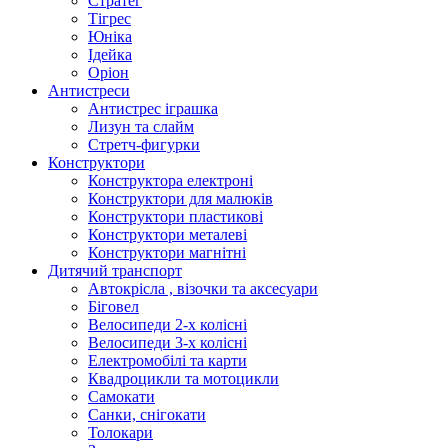
Стратег
Тігрес
Юніка
Ідейка
Оріон
Антистреси
Антистрес іграшка
Лизун та слайм
Стретч-фигурки
Конструктори
Конструктора електроні
Конструктори для малюків
Конструктори пластикові
Конструктори металеві
Конструктори магнітні
Дитячий транспорт
Автокрісла , візочки та аксесуари
Біговел
Велосипеди 2-х колісні
Велосипеди 3-х колісні
Електромобілі та карти
Квадроцикли та мотоцикли
Самокати
Санки, снігокати
Толокари