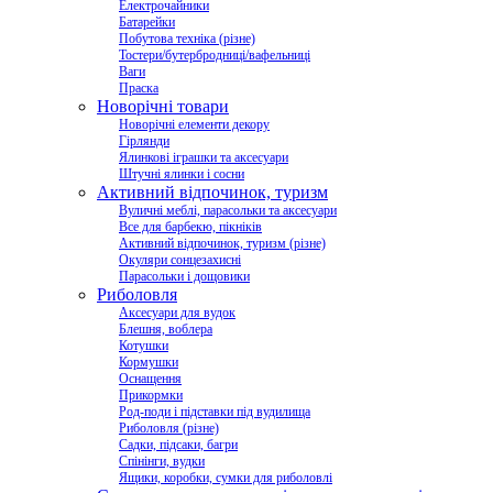
Електрочайники
Батарейки
Побутова техніка (різне)
Тостери/бутербродниці/вафельниці
Ваги
Праска
Новорічні товари
Новорічні елементи декору
Гірлянди
Ялинкові іграшки та аксесуари
Штучні ялинки і сосни
Активний відпочинок, туризм
Вуличні меблі, парасольки та аксесуари
Все для барбекю, пікніків
Активний відпочинок, туризм (різне)
Окуляри сонцезахисні
Парасольки і дощовики
Риболовля
Аксесуари для вудок
Блешня, воблера
Котушки
Кормушки
Оснащення
Прикормки
Род-поди і підставки під вудилища
Риболовля (різне)
Садки, підсаки, багри
Спінінги, вудки
Ящики, коробки, сумки для риболовлі