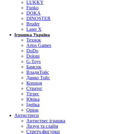
LUKKY
Funko
DOKA
DINOSTER
Bruder
Laser X
Іграшка Україна
Технок
Artos Games
DoDo
Doloni
G-Toys
Бамсик
ВладиТойс
Данко Тойс
Копиця
Стратег
Тігрес
Юніка
Ідейка
Оріон
Антистреси
Антистрес іграшка
Лизун та слайм
Стретч-фигурки