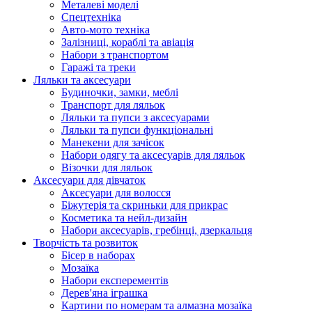
Металеві моделі
Спецтехніка
Авто-мото техніка
Залізниці, кораблі та авіація
Набори з транспортом
Гаражі та треки
Ляльки та аксесуари
Будиночки, замки, меблі
Транспорт для ляльок
Ляльки та пупси з аксесуарами
Ляльки та пупси функціональні
Манекени для зачісок
Набори одягу та аксесуарів для ляльок
Візочки для ляльок
Аксесуари для дівчаток
Аксесуари для волосся
Біжутерія та скриньки для прикрас
Косметика та нейл-дизайн
Набори аксесуарів, гребінці, дзеркальця
Творчість та розвиток
Бісер в наборах
Мозаїка
Набори експерементів
Дерев'яна іграшка
Картини по номерам та алмазна мозаїка