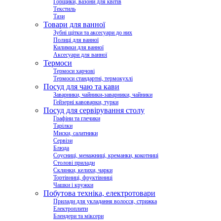
Горщики, вазони для квітів
Текстиль
Тази
Товари для ванної
Зубні щітки та аксесуари до них
Полиці для ванної
Килимки для ванної
Аксесуари для ванної
Термоси
Термоси харчові
Термоси стандартні, термокухлі
Посуд для чаю та кави
Заварники, чайники-заварники, чайники
Гейзерні кавоварки, турки
Посуд для сервірування столу
Графіни та глечики
Тарілки
Миски, салатники
Сервізи
Блюда
Соусниці, менажниці, креманки, кокотниці
Столові прилади
Склянки, келихи, чарки
Тортівниці, фруктівниці
Чашки і кружки
Побутова техніка, електротовари
Прилади для укладання волосся, стрижка
Електроплити
Блендери та міксери