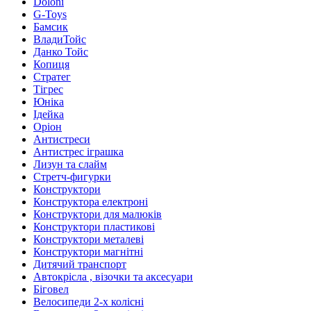
Doloni
G-Toys
Бамсик
ВладиТойс
Данко Тойс
Копиця
Стратег
Тігрес
Юніка
Ідейка
Оріон
Антистреси
Антистрес іграшка
Лизун та слайм
Стретч-фигурки
Конструктори
Конструктора електроні
Конструктори для малюків
Конструктори пластикові
Конструктори металеві
Конструктори магнітні
Дитячий транспорт
Автокрісла , візочки та аксесуари
Біговел
Велосипеди 2-х колісні