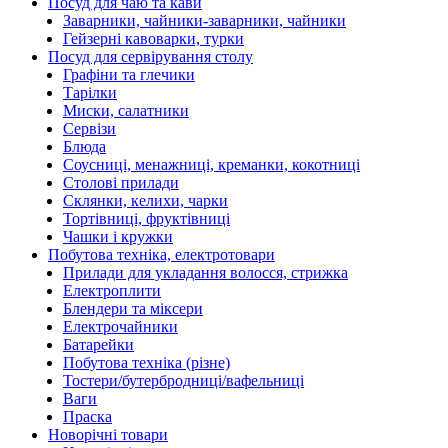
Посуд для чаю та кави
Заварники, чайники-заварники, чайники
Гейзерні кавоварки, турки
Посуд для сервірування столу
Графіни та глечики
Тарілки
Миски, салатники
Сервізи
Блюда
Соусниці, менажниці, креманки, кокотниці
Столові прилади
Склянки, келихи, чарки
Тортівниці, фруктівниці
Чашки і кружки
Побутова техніка, електротовари
Прилади для укладання волосся, стрижка
Електроплити
Блендери та міксери
Електрочайники
Батарейки
Побутова техніка (різне)
Тостери/бутербродниці/вафельниці
Ваги
Праска
Новорічні товари