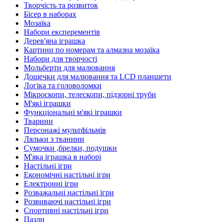
Творчість та розвиток
Бісер в наборах
Мозаїка
Набори експерементів
Дерев'яна іграшка
Картини по номерам та алмазна мозаїка
Набори для творчості
Мольберти для малювання
Дощечки для малювання та LCD планшети
Логіка та головоломки
Мікроскопи, телескопи, підзорні труби
М'які іграшки
Функціональні м'які іграшки
Тварини
Персонажі мультфільмів
Ляльки з тканини
Сумочки ,брелки, подушки
М'яка іграшка в наборі
Настільні ігри
Економічні настільні ігри
Електронні ігри
Розважальні настільні ігри
Розвиваючі настільні ігри
Спортивні настільні ігри
Пазли