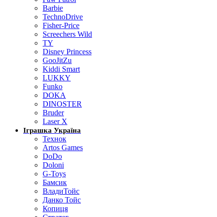
Barbie
TechnoDrive
Fisher-Price
Screechers Wild
TY
Disney Princess
GooJitZu
Kiddi Smart
LUKKY
Funko
DOKA
DINOSTER
Bruder
Laser X
Іграшка Україна
Технок
Artos Games
DoDo
Doloni
G-Toys
Бамсик
ВладиТойс
Данко Тойс
Копиця