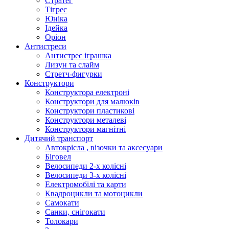
Стратег
Тігрес
Юніка
Ідейка
Оріон
Антистреси
Антистрес іграшка
Лизун та слайм
Стретч-фигурки
Конструктори
Конструктора електроні
Конструктори для малюків
Конструктори пластикові
Конструктори металеві
Конструктори магнітні
Дитячий транспорт
Автокрісла , візочки та аксесуари
Біговел
Велосипеди 2-х колісні
Велосипеди 3-х колісні
Електромобілі та карти
Квадроцикли та мотоцикли
Самокати
Санки, снігокати
Толокари