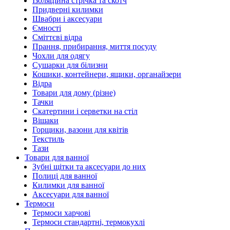
Ізоляційна стрічка та скотч
Придверні килимки
Швабри і аксесуари
Ємності
Сміттєві відра
Прання, прибирання, миття посуду
Чохли для одягу
Сушарки для білизни
Кошики, контейнери, ящики, органайзери
Відра
Товари для дому (різне)
Тачки
Скатертини і серветки на стіл
Вішаки
Горщики, вазони для квітів
Текстиль
Тази
Товари для ванної
Зубні щітки та аксесуари до них
Полиці для ванної
Килимки для ванної
Аксесуари для ванної
Термоси
Термоси харчові
Термоси стандартні, термокухлі