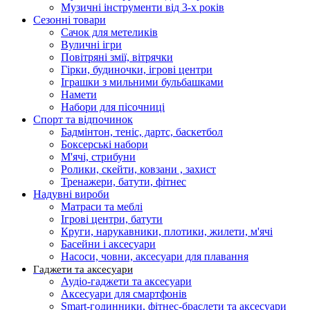
Музичні інструменти від 3-х років
Сезонні товари
Сачок для метеликів
Вуличні ігри
Повітряні змії, вітрячки
Гірки, будиночки, ігрові центри
Іграшки з мильними бульбашками
Намети
Набори для пісочниці
Спорт та відпочинок
Бадмінтон, теніс, дартс, баскетбол
Боксерські набори
М'ячі, стрибуни
Ролики, скейти, ковзани , захист
Тренажери, батути, фітнес
Надувні вироби
Матраси та меблі
Ігрові центри, батути
Круги, нарукавники, плотики, жилети, м'ячі
Басейни і аксесуари
Насоси, човни, аксесуари для плавання
Гаджети та аксесуари
Аудіо-гаджети та аксесуари
Аксесуари для смартфонів
Smart-годинники, фітнес-браслети та аксесуари