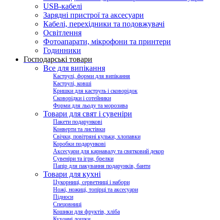
USB-кабелі
Зарядні пристрої та аксесуари
Кабелі, перехідники та подовжувачі
Освітлення
Фотоапарати, мікрофони та принтери
Годинники
Господарські товари
Все для випікання
Каструлі, форми для випікання
Каструлі, ковші
Кришки для каструль і сковорідок
Сковорідки і сотейники
Форми для льоду та морозива
Товари для свят і сувеніри
Пакети подарункові
Конверти та листівки
Свічки, повітряні кульки, хлопавки
Коробки подарункові
Аксесуари для карнавалу та святковий декор
Сувеніри та ігри, брелки
Папір для пакування подарунків, банти
Товари для кухні
Цукорниці, серветниці і набори
Ножі, ножиці, топірці та аксесуари
Підноси
Спецовниці
Кошики для фруктів, хліба
Кухонні дошки