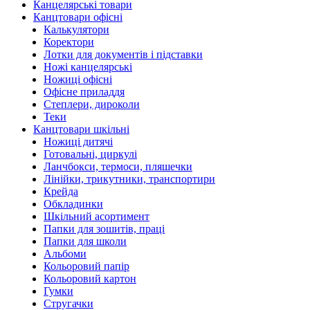
Канцелярські товари
Канцтовари офісні
Калькулятори
Коректори
Лотки для документів і підставки
Ножі канцелярські
Ножиці офісні
Офісне приладдя
Степлери, дироколи
Теки
Канцтовари шкільні
Ножиці дитячі
Готовальні, циркулі
Ланчбокси, термоси, пляшечки
Лінійки, трикутники, транспортири
Крейда
Обкладинки
Шкільний асортимент
Папки для зошитів, праці
Папки для школи
Альбоми
Кольоровий папір
Кольоровий картон
Гумки
Стругачки