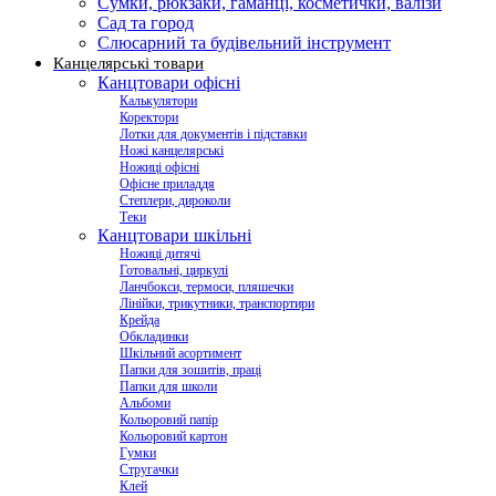
Сумки, рюкзаки, гаманці, косметички, валізи
Сад та город
Слюсарний та будівельний інструмент
Канцелярські товари
Канцтовари офісні
Калькулятори
Коректори
Лотки для документів і підставки
Ножі канцелярські
Ножиці офісні
Офісне приладдя
Степлери, дироколи
Теки
Канцтовари шкільні
Ножиці дитячі
Готовальні, циркулі
Ланчбокси, термоси, пляшечки
Лінійки, трикутники, транспортири
Крейда
Обкладинки
Шкільний асортимент
Папки для зошитів, праці
Папки для школи
Альбоми
Кольоровий папір
Кольоровий картон
Гумки
Стругачки
Клей