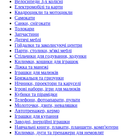
Велосипеди 3-х колісні
Електромобілі та карти
Квадроцикли та мотоцикли
Самокати
Санки, снігокати
Толокари
Запчастини
Дитячі меблі
Гойдалки та заколисуючі центри
Парти, столики, м'які меблі
Стільчики для годування, ходунки
Килимки, кошики для іграшок
Ліжка та манежі
Іграшки для малюків
Брязкальця та гризунки
Нічники, проектори та каруселі
Ігрові набори, ігри для малюків
Кубики та пірамідки
Телефони, фотоапарати, пульти
Молоточки, дзиґи, неваляшки
Автотренажер, кермо
Іграшки для купання
Заводні, інерційні іграшки
Навчальні книги, плакати, планшети, комп'ютери
Килимки, дуги та тренажери для немовлят