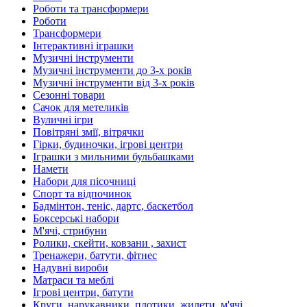
Роботи та трансформери
Роботи
Трансформери
Інтерактивні іграшки
Музичні інструменти
Музичні інструменти до 3-х років
Музичні інструменти від 3-х років
Сезонні товари
Сачок для метеликів
Вуличні ігри
Повітряні змії, вітрячки
Гірки, будиночки, ігрові центри
Іграшки з мильними бульбашками
Намети
Набори для пісочниці
Спорт та відпочинок
Бадмінтон, теніс, дартс, баскетбол
Боксерські набори
М'ячі, стрибуни
Ролики, скейти, ковзани , захист
Тренажери, батути, фітнес
Надувні вироби
Матраси та меблі
Ігрові центри, батути
Круги, нарукавники, плотики, жилети, м'ячі