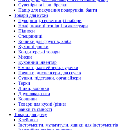
Сувеніри та ігри, брелки
Папір для пакування подарунків, банти
Товари для кухні
Цукорниці, серветниці і набори
Ножі, ножиці, топірці та аксесуари
Підноси
Спецовниці
Кошики для фруктів, хліба
Кухонні дошки
Кондитерські товари
Миски
Кухонний інвентар
Ємності, контейнери, судочки
Пляшки, диспенсери для соусів
Сушки, підставки, органайзери
Терки
Лійки, воронки
Друшляки, сита
Ковшики
Товари для кухні (різне)
Банки та ємності
Товари для дому
Клейонка
Інструменти, мультитули, ящики для інструментів