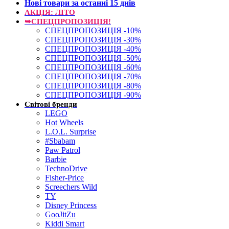
Нові товари за останнi 15 днiв
АКЦІЯ: ЛІТО
➥СПЕЦПРОПОЗИЦІЯ!
СПЕЦПРОПОЗИЦІЯ -10%
СПЕЦПРОПОЗИЦІЯ -30%
СПЕЦПРОПОЗИЦІЯ -40%
СПЕЦПРОПОЗИЦІЯ -50%
СПЕЦПРОПОЗИЦІЯ -60%
СПЕЦПРОПОЗИЦІЯ -70%
СПЕЦПРОПОЗИЦІЯ -80%
СПЕЦПРОПОЗИЦІЯ -90%
Світові бренди
LEGO
Hot Wheels
L.O.L. Surprise
#Sbabam
Paw Patrol
Barbie
TechnoDrive
Fisher-Price
Screechers Wild
TY
Disney Princess
GooJitZu
Kiddi Smart