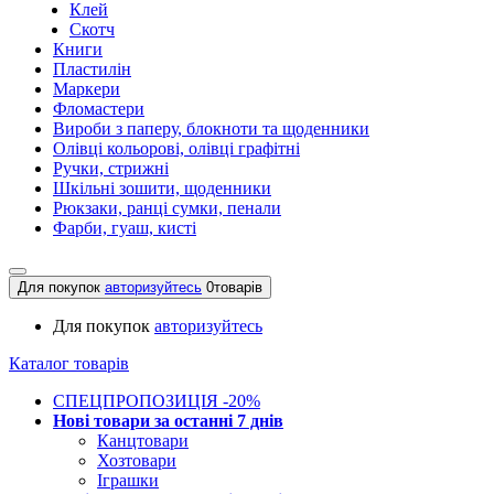
Клей
Скотч
Книги
Пластилін
Маркери
Фломастери
Вироби з паперу, блокноти та щоденники
Олівці кольорові, олівці графітні
Ручки, стрижні
Шкільні зошити, щоденники
Рюкзаки, ранці сумки, пенали
Фарби, гуаш, кисті
Для покупок
авторизуйтесь
0
товарів
Для покупок
авторизуйтесь
Каталог товарів
СПЕЦПРОПОЗИЦІЯ -20%
Нові товари за останнi 7 днiв
Канцтовари
Хозтовари
Іграшки