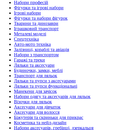
Набори професій
Фігурки та ігрові набори
Ігрові набори
Фігурки та набори фігурок
Тварини та динозаври
Іграшковий транспорт
Металеві моделі
Спецтехніка
Авто-мото техніка
Залізниці, кораблі та авіація
Набори з транспортом
Гаражі та треки
Ляльки та аксесуари
Будиночки, замки, меблі
Транспорт для ляльок
Ляльки та пупси з аксесуарами
Ляльки та пупси функціональні
Манекени для зачісок
Набори одягу та аксесуарів для ляльок
Візочки для ляльок
Аксесуари для дівчаток
Аксесуари для волосся
Біжутерія та скриньки для прикрас
Косметика та нейл-дизайн
Набори аксесуарів, гребінці, дзеркальця