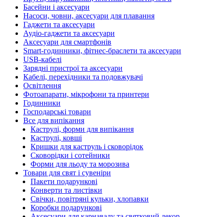
Басейни і аксесуари
Насоси, човни, аксесуари для плавання
Гаджети та аксесуари
Аудіо-гаджети та аксесуари
Аксесуари для смартфонів
Smart-годинники, фітнес-браслети та аксесуари
USB-кабелі
Зарядні пристрої та аксесуари
Кабелі, перехідники та подовжувачі
Освітлення
Фотоапарати, мікрофони та принтери
Годинники
Господарські товари
Все для випікання
Каструлі, форми для випікання
Каструлі, ковші
Кришки для каструль і сковорідок
Сковорідки і сотейники
Форми для льоду та морозива
Товари для свят і сувеніри
Пакети подарункові
Конверти та листівки
Свічки, повітряні кульки, хлопавки
Коробки подарункові
Аксесуари для карнавалу та святковий декор