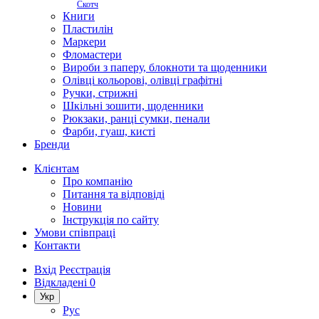
Скотч
Книги
Пластилін
Маркери
Фломастери
Вироби з паперу, блокноти та щоденники
Олівці кольорові, олівці графітні
Ручки, стрижні
Шкільні зошити, щоденники
Рюкзаки, ранці сумки, пенали
Фарби, гуаш, кисті
Бренди
Клієнтам
Про компанію
Питання та відповіді
Новини
Інструкція по сайту
Умови співпраці
Контакти
Вхід
Реєстрація
Відкладені
0
Укр
Рус