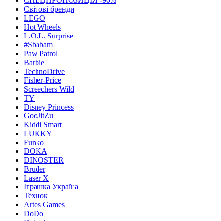
СПЕЦПРОПОЗИЦІЯ -90%
Світові бренди
LEGO
Hot Wheels
L.O.L. Surprise
#Sbabam
Paw Patrol
Barbie
TechnoDrive
Fisher-Price
Screechers Wild
TY
Disney Princess
GooJitZu
Kiddi Smart
LUKKY
Funko
DOKA
DINOSTER
Bruder
Laser X
Іграшка Україна
Технок
Artos Games
DoDo