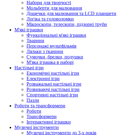
Набори для творчості
Мольберти для малювання
Дощечки для малювання та LCD планшети
Логіка та головоломки
Мікроскопи, телескопи, підзорні труби
М'які іграшки
Функціональні м'які іграшки
Тварини
Персонажі мультфільмів
Ляльки з тканини
Сумочки ,брелки, подушки
М'яка іграшка в наборі
Настільні ігри
Економічні настільні ігри
Електронні ігри
Розважальні настільні ігри
Розвиваючі настільні ігри
Спортивні настільні ігри
Пазли
Роботи та трансформери
Роботи
Трансформери
Інтерактивні іграшки
Музичні інструменти
Музичні інструменти до 3-х років