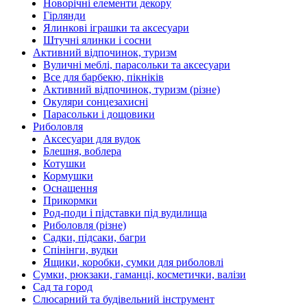
Новорічні елементи декору
Гірлянди
Ялинкові іграшки та аксесуари
Штучні ялинки і сосни
Активний відпочинок, туризм
Вуличні меблі, парасольки та аксесуари
Все для барбекю, пікніків
Активний відпочинок, туризм (різне)
Окуляри сонцезахисні
Парасольки і дощовики
Риболовля
Аксесуари для вудок
Блешня, воблера
Котушки
Кормушки
Оснащення
Прикормки
Род-поди і підставки під вудилища
Риболовля (різне)
Садки, підсаки, багри
Спінінги, вудки
Ящики, коробки, сумки для риболовлі
Сумки, рюкзаки, гаманці, косметички, валізи
Сад та город
Слюсарний та будівельний інструмент