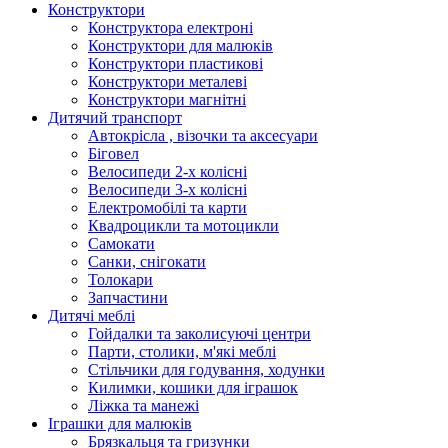
Конструктори
Конструктора електроні
Конструктори для малюків
Конструктори пластикові
Конструктори металеві
Конструктори магнітні
Дитячий транспорт
Автокрісла , візочки та аксесуари
Біговел
Велосипеди 2-х колісні
Велосипеди 3-х колісні
Електромобілі та карти
Квадроцикли та мотоцикли
Самокати
Санки, снігокати
Толокари
Запчастини
Дитячі меблі
Гойдалки та заколисуючі центри
Парти, столики, м'які меблі
Стільчики для годування, ходунки
Килимки, кошики для іграшок
Ліжка та манежі
Іграшки для малюків
Брязкальця та гризунки