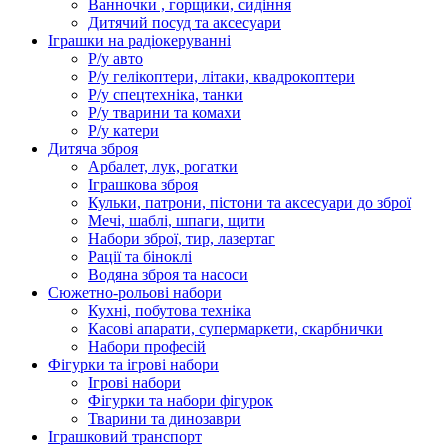
Ванночки , горщики, сидіння
Дитячий посуд та аксесуари
Іграшки на радіокеруванні
Р/у авто
Р/у гелікоптери, літаки, квадрокоптери
Р/у спецтехніка, танки
Р/у тварини та комахи
Р/у катери
Дитяча зброя
Арбалет, лук, рогатки
Іграшкова зброя
Кульки, патрони, пістони та аксесуари до зброї
Мечі, шаблі, шпаги, щити
Набори зброї, тир, лазертаг
Рації та біноклі
Водяна зброя та насоси
Сюжетно-рольові набори
Кухні, побутова техніка
Касові апарати, супермаркети, скарбнички
Набори професій
Фігурки та ігрові набори
Ігрові набори
Фігурки та набори фігурок
Тварини та динозаври
Іграшковий транспорт