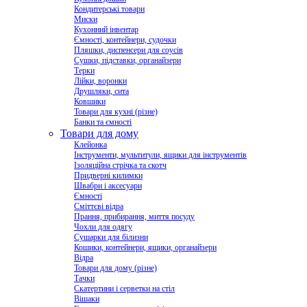
Кондитерські товари
Миски
Кухонний інвентар
Ємності, контейнери, судочки
Пляшки, диспенсери для соусів
Сушки, підставки, органайзери
Терки
Лійки, воронки
Друшляки, сита
Ковшики
Товари для кухні (різне)
Банки та ємності
Товари для дому
Клейонка
Інструменти, мультитули, ящики для інструментів
Ізоляційна стрічка та скотч
Придверні килимки
Швабри і аксесуари
Ємності
Сміттєві відра
Прання, прибирання, миття посуду
Чохли для одягу
Сушарки для білизни
Кошики, контейнери, ящики, органайзери
Відра
Товари для дому (різне)
Тачки
Скатертини і серветки на стіл
Вішаки