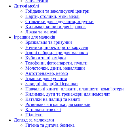
Запчастини
Дитячі меблі
Гойдалки та заколисуючі центри
Парти, столики, м'які меблі
Стільчики для годування, ходунки
Килимки, кошики для іграшок
Ліжка та манежі
Іграшки для малюків
Брязкальця та гризунки
Нічники, проектори та каруселі
Ігрові набори, ігри для малюків
Кубики та пірамідки
Телефони, фотоапарати, пульти
Молоточки, дзиґи, неваляшки
Автотренажер, кермо
Іграшки для купання
Заводні, інерційні іграшки
Навчальні книги, плакати, планшети, комп'ютери
Килимки, дуги та тренажери для немовлят
Каталки на палиці та канаті
Розвиваюча іграшка для малюків
Каталки-штовхачі
Підвіски
Догляд за малюками
Гігієна та дитяча безпека