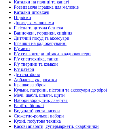
Каталки на палиці та канаті
Розвиваюча іграшка для малюків
Каталки-штовхачі
Підвіски
Догляд за малюками
Гігієна та дитяча безпека
Ванночки , горщики, сидіння
Дитячий посуд та аксесуари
Іграшки на радіокеруванні
Р/у авто
Р/у гелікоптери, літаки, квадрокоптери
Р/у спецтехніка, танки
Р/у тварини та комахи
Р/у катери
Дитяча зброя
Арбалет, лук, рогатки
Іграшкова зброя
Кульки, патрони, пістони та аксесуари до зброї
Мечі, шаблі, шпаги, щити
Набори зброї, тир, лазертаг
Рації та біноклі
Водяна зброя та насоси
Сюжетно-рольові набори
Кухні, побутова техніка
Касові апарати, супермаркети, скарбнички