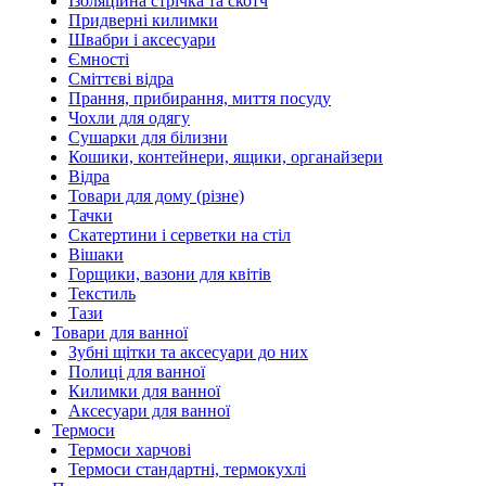
Ізоляційна стрічка та скотч
Придверні килимки
Швабри і аксесуари
Ємності
Сміттєві відра
Прання, прибирання, миття посуду
Чохли для одягу
Сушарки для білизни
Кошики, контейнери, ящики, органайзери
Відра
Товари для дому (різне)
Тачки
Скатертини і серветки на стіл
Вішаки
Горщики, вазони для квітів
Текстиль
Тази
Товари для ванної
Зубні щітки та аксесуари до них
Полиці для ванної
Килимки для ванної
Аксесуари для ванної
Термоси
Термоси харчові
Термоси стандартні, термокухлі