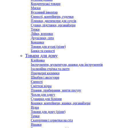
Кондитерські товари
Миски
Кухонний інвентар
Ємності, контейнери, судочки
Пляшки, диспенсери для соусів
Сушки, підставки, органайзери
Терки
Лійки, воронки
Друшляки, сита
Ковшики
Товари для кухні (різне)
Банки та ємності
Товари для дому
Клейонка
Інструменти, мультитули, ящики для інструментів
Ізоляційна стрічка та скотч
Придверні килимки
Швабри і аксесуари
Ємності
Сміттєві відра
Прання, прибирання, миття посуду
Чохли для одягу
Сушарки для білизни
Кошики, контейнери, ящики, органайзери
Відра
Товари для дому (різне)
Тачки
Скатертини і серветки на стіл
Вішаки