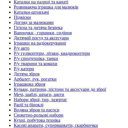
Каталки на палиці та канаті
Розвиваюча іграшка для малюків
Каталки-штовхачі
Підвіски
Догляд за малюками
Гігієна та дитяча безпека
Ванночки , горщики, сидіння
Дитячий посуд та аксесуари
Іграшки на радіокеруванні
Р/у авто
Р/у гелікоптери, літаки, квадрокоптери
Р/у спецтехніка, танки
Р/у тварини та комахи
Р/у катери
Дитяча зброя
Арбалет, лук, рогатки
Іграшкова зброя
Кульки, патрони, пістони та аксесуари до зброї
Мечі, шаблі, шпаги, щити
Набори зброї, тир, лазертаг
Рації та біноклі
Водяна зброя та насоси
Сюжетно-рольові набори
Кухні, побутова техніка
Касові апарати, супермаркети, скарбнички