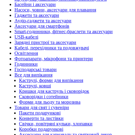
Басейни і аксесуари
Насоси, човни, аксесуари для плавання
Гаджети та аксесуари
Аудіо-гаджети та аксесуари
Аксесуари для смартфонів
Smart-годинники, фітнес-браслети та аксесуари
USB-кабелі
Зарядні пристрої та аксесуари
Кабелі, перехідники та подовжувачі
Освітлення
Фотоапарати, мікрофони та принтери
Годинники
Господарські товари
Все для випікання
Каструлі, форми для випікання
Каструлі, ковші
Кришки для каструль і сковорідок
Сковорідки і сотейники
Форми для льоду та морозива
Товари для свят і сувеніри
Пакети подарункові
Конверти та листівки
Свічки, повітряні кульки, хлопавки
Коробки подарункові
Аксесуари для карнавалу та святковий декор