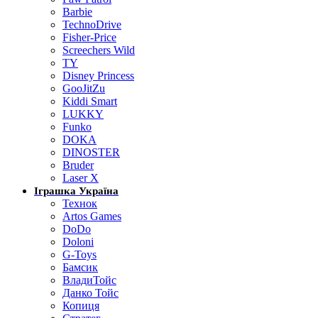
Barbie
TechnoDrive
Fisher-Price
Screechers Wild
TY
Disney Princess
GooJitZu
Kiddi Smart
LUKKY
Funko
DOKA
DINOSTER
Bruder
Laser X
Іграшка Україна
Технок
Artos Games
DoDo
Doloni
G-Toys
Бамсик
ВладиТойс
Данко Тойс
Копиця