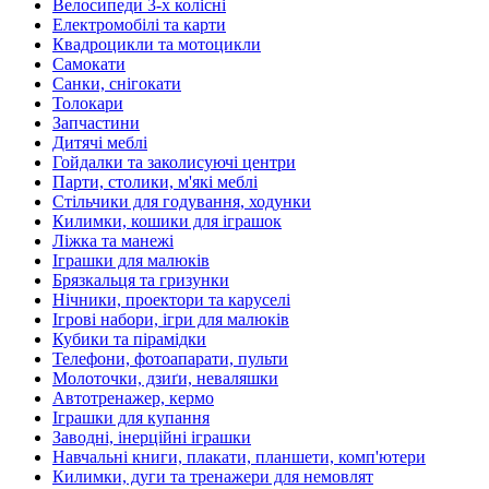
Велосипеди 3-х колісні
Електромобілі та карти
Квадроцикли та мотоцикли
Самокати
Санки, снігокати
Толокари
Запчастини
Дитячі меблі
Гойдалки та заколисуючі центри
Парти, столики, м'які меблі
Стільчики для годування, ходунки
Килимки, кошики для іграшок
Ліжка та манежі
Іграшки для малюків
Брязкальця та гризунки
Нічники, проектори та каруселі
Ігрові набори, ігри для малюків
Кубики та пірамідки
Телефони, фотоапарати, пульти
Молоточки, дзиґи, неваляшки
Автотренажер, кермо
Іграшки для купання
Заводні, інерційні іграшки
Навчальні книги, плакати, планшети, комп'ютери
Килимки, дуги та тренажери для немовлят