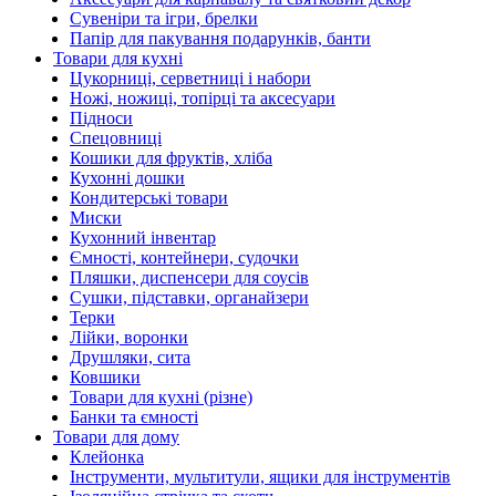
Сувеніри та ігри, брелки
Папір для пакування подарунків, банти
Товари для кухні
Цукорниці, серветниці і набори
Ножі, ножиці, топірці та аксесуари
Підноси
Спецовниці
Кошики для фруктів, хліба
Кухонні дошки
Кондитерські товари
Миски
Кухонний інвентар
Ємності, контейнери, судочки
Пляшки, диспенсери для соусів
Сушки, підставки, органайзери
Терки
Лійки, воронки
Друшляки, сита
Ковшики
Товари для кухні (різне)
Банки та ємності
Товари для дому
Клейонка
Інструменти, мультитули, ящики для інструментів