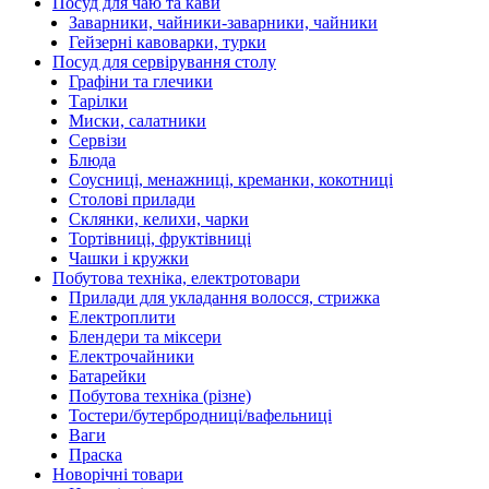
Посуд для чаю та кави
Заварники, чайники-заварники, чайники
Гейзерні кавоварки, турки
Посуд для сервірування столу
Графіни та глечики
Тарілки
Миски, салатники
Сервізи
Блюда
Соусниці, менажниці, креманки, кокотниці
Столові прилади
Склянки, келихи, чарки
Тортівниці, фруктівниці
Чашки і кружки
Побутова техніка, електротовари
Прилади для укладання волосся, стрижка
Електроплити
Блендери та міксери
Електрочайники
Батарейки
Побутова техніка (різне)
Тостери/бутербродниці/вафельниці
Ваги
Праска
Новорічні товари