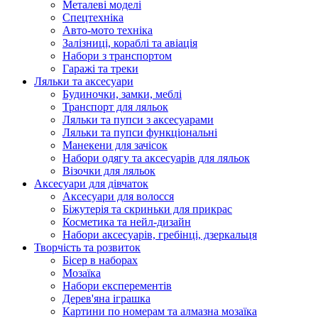
Металеві моделі
Спецтехніка
Авто-мото техніка
Залізниці, кораблі та авіація
Набори з транспортом
Гаражі та треки
Ляльки та аксесуари
Будиночки, замки, меблі
Транспорт для ляльок
Ляльки та пупси з аксесуарами
Ляльки та пупси функціональні
Манекени для зачісок
Набори одягу та аксесуарів для ляльок
Візочки для ляльок
Аксесуари для дівчаток
Аксесуари для волосся
Біжутерія та скриньки для прикрас
Косметика та нейл-дизайн
Набори аксесуарів, гребінці, дзеркальця
Творчість та розвиток
Бісер в наборах
Мозаїка
Набори експерементів
Дерев'яна іграшка
Картини по номерам та алмазна мозаїка