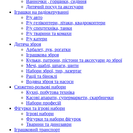
Ванночки , горщики, сидіння
Дитячий посуд та аксесуари
Іграшки на радіокеруванні
Р/у авто
Р/у гелікоптери, літаки, квадрокоптери
Р/у спецтехніка, танки
Р/у тварини та комахи
Р/у катери
Дитяча зброя
Арбалет, лук, рогатки
Іграшкова зброя
Кульки, патрони, пістони та аксесуари до зброї
Мечі, шаблі, шпаги, щити
Набори зброї, тир, лазертаг
Рації та біноклі
Водяна зброя та насоси
Сюжетно-рольові набори
Кухні, побутова техніка
Касові апарати, супермаркети, скарбнички
Набори професій
Фігурки та ігрові набори
Ігрові набори
Фігурки та набори фігурок
Тварини та динозаври
Іграшковий транспорт