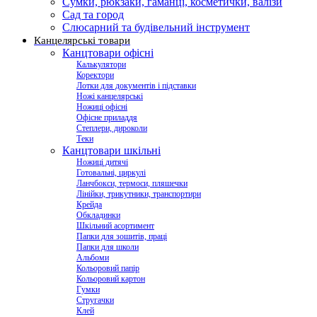
Сумки, рюкзаки, гаманці, косметички, валізи
Сад та город
Слюсарний та будівельний інструмент
Канцелярські товари
Канцтовари офісні
Калькулятори
Коректори
Лотки для документів і підставки
Ножі канцелярські
Ножиці офісні
Офісне приладдя
Степлери, дироколи
Теки
Канцтовари шкільні
Ножиці дитячі
Готовальні, циркулі
Ланчбокси, термоси, пляшечки
Лінійки, трикутники, транспортири
Крейда
Обкладинки
Шкільний асортимент
Папки для зошитів, праці
Папки для школи
Альбоми
Кольоровий папір
Кольоровий картон
Гумки
Стругачки
Клей