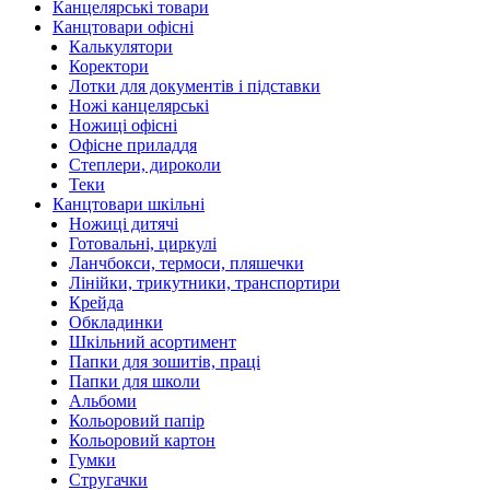
Канцелярські товари
Канцтовари офісні
Калькулятори
Коректори
Лотки для документів і підставки
Ножі канцелярські
Ножиці офісні
Офісне приладдя
Степлери, дироколи
Теки
Канцтовари шкільні
Ножиці дитячі
Готовальні, циркулі
Ланчбокси, термоси, пляшечки
Лінійки, трикутники, транспортири
Крейда
Обкладинки
Шкільний асортимент
Папки для зошитів, праці
Папки для школи
Альбоми
Кольоровий папір
Кольоровий картон
Гумки
Стругачки