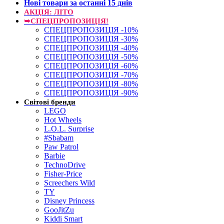
Нові товари за останнi 15 днiв
АКЦІЯ: ЛІТО
➥СПЕЦПРОПОЗИЦІЯ!
СПЕЦПРОПОЗИЦІЯ -10%
СПЕЦПРОПОЗИЦІЯ -30%
СПЕЦПРОПОЗИЦІЯ -40%
СПЕЦПРОПОЗИЦІЯ -50%
СПЕЦПРОПОЗИЦІЯ -60%
СПЕЦПРОПОЗИЦІЯ -70%
СПЕЦПРОПОЗИЦІЯ -80%
СПЕЦПРОПОЗИЦІЯ -90%
Світові бренди
LEGO
Hot Wheels
L.O.L. Surprise
#Sbabam
Paw Patrol
Barbie
TechnoDrive
Fisher-Price
Screechers Wild
TY
Disney Princess
GooJitZu
Kiddi Smart