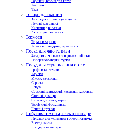
Горщики, вазони для квітів
Текстиль
Тази
Товари для ванної
Зубні щітки та аксесуари до них
Полиці для ванної
Килимки для ванної
Аксесуари для ванної
Термоси
Термоси харчові
Термоси стандартні, термокухлі
Посуд для чаю та кави
Заварники, чайники-заварники, чайники
Гейзерні кавоварки, турки
Посуд для сервірування столу
Графіни та глечики
Тарілки
Миски, салатники
Сервізи
Блюда
Соусниці, менажниці, креманки, кокотниці
Столові прилади
Склянки, келихи, чарки
Тортівниці, фруктівниці
Чашки і кружки
Побутова техніка, електротовари
Прилади для укладання волосся, стрижка
Електроплити
Блендери та міксери