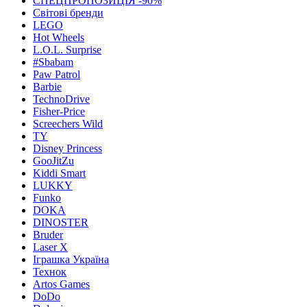
СПЕЦПРОПОЗИЦІЯ -90%
Світові бренди
LEGO
Hot Wheels
L.O.L. Surprise
#Sbabam
Paw Patrol
Barbie
TechnoDrive
Fisher-Price
Screechers Wild
TY
Disney Princess
GooJitZu
Kiddi Smart
LUKKY
Funko
DOKA
DINOSTER
Bruder
Laser X
Іграшка Україна
Технок
Artos Games
DoDo