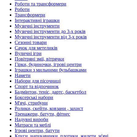
Роботи та трансформери
Роботи
Трансформери
Інтерактивні іграшки
Музичні інструменти
Музичні інструменти до 3-х років
Музичні інструменти від 3-х років
Сезонні товари
Сачок для метеликів
Вуличні ігри
Повітряні змії, вітрячки
Гірки, будиночки, ігрові центри
Іграшки з мильними бульбашками
Намети
Набори для пісочниці
Спорт та відпочинок
Бадмінтон, теніс, дартс, баскетбол
Боксерські набори
М'ячі, стрибуни
Ролики, скейти, ковзани , захист
Тренажери, батути, фітнес
Надувні вироби
Матраси та меблі
Ігрові центри, батути
Круги, нарукавники, плотики, жилети, м'ячі