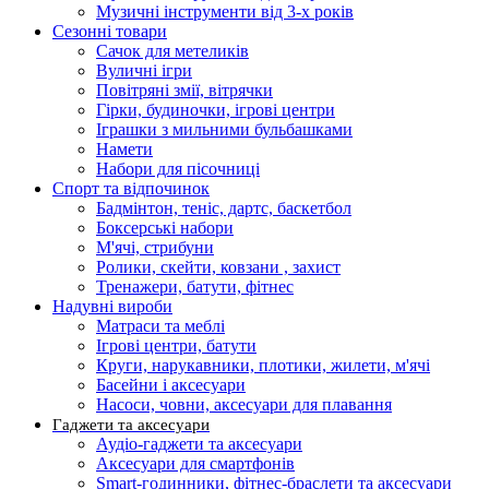
Музичні інструменти від 3-х років
Сезонні товари
Сачок для метеликів
Вуличні ігри
Повітряні змії, вітрячки
Гірки, будиночки, ігрові центри
Іграшки з мильними бульбашками
Намети
Набори для пісочниці
Спорт та відпочинок
Бадмінтон, теніс, дартс, баскетбол
Боксерські набори
М'ячі, стрибуни
Ролики, скейти, ковзани , захист
Тренажери, батути, фітнес
Надувні вироби
Матраси та меблі
Ігрові центри, батути
Круги, нарукавники, плотики, жилети, м'ячі
Басейни і аксесуари
Насоси, човни, аксесуари для плавання
Гаджети та аксесуари
Аудіо-гаджети та аксесуари
Аксесуари для смартфонів
Smart-годинники, фітнес-браслети та аксесуари