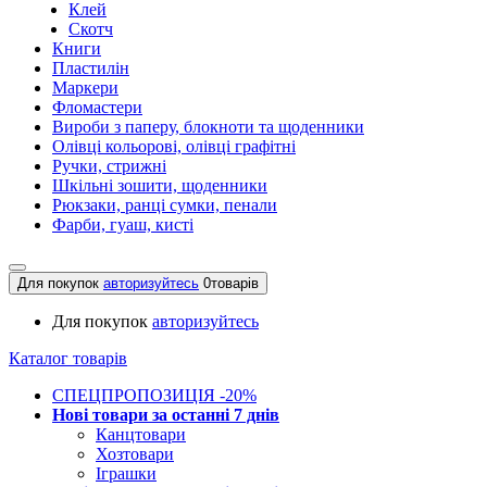
Клей
Скотч
Книги
Пластилін
Маркери
Фломастери
Вироби з паперу, блокноти та щоденники
Олівці кольорові, олівці графітні
Ручки, стрижні
Шкільні зошити, щоденники
Рюкзаки, ранці сумки, пенали
Фарби, гуаш, кисті
Для покупок
авторизуйтесь
0
товарів
Для покупок
авторизуйтесь
Каталог товарів
СПЕЦПРОПОЗИЦІЯ -20%
Нові товари за останнi 7 днiв
Канцтовари
Хозтовари
Іграшки