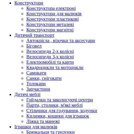
Конструктори
Конструктора електроні
Конструктори для малюків
Конструктори пластикові
Конструктори металеві
Конструктори магнітні
Дитячий транспорт
Автокрісла , візочки та аксесуари
Біговел
Велосипеди 2-х колісні
Велосипеди 3-х колісні
Електромобілі та карти
Квадроцикли та мотоцикли
Самокати
Санки, снігокати
Толокари
Запчастини
Дитячі меблі
Гойдалки та заколисуючі центри
Парти, столики, м'які меблі
Стільчики для годування, ходунки
Килимки, кошики для іграшок
Ліжка та манежі
Іграшки для малюків
Брязкальця та гризунки