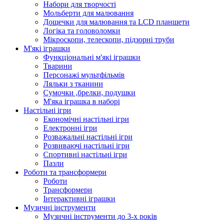
Набори для творчості
Мольберти для малювання
Дощечки для малювання та LCD планшети
Логіка та головоломки
Мікроскопи, телескопи, підзорні труби
М'які іграшки
Функціональні м'які іграшки
Тварини
Персонажі мультфільмів
Ляльки з тканини
Сумочки ,брелки, подушки
М'яка іграшка в наборі
Настільні ігри
Економічні настільні ігри
Електронні ігри
Розважальні настільні ігри
Розвиваючі настільні ігри
Спортивні настільні ігри
Пазли
Роботи та трансформери
Роботи
Трансформери
Інтерактивні іграшки
Музичні інструменти
Музичні інструменти до 3-х років