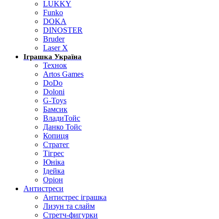
LUKKY
Funko
DOKA
DINOSTER
Bruder
Laser X
Іграшка Україна
Технок
Artos Games
DoDo
Doloni
G-Toys
Бамсик
ВладиТойс
Данко Тойс
Копиця
Стратег
Тігрес
Юніка
Ідейка
Оріон
Антистреси
Антистрес іграшка
Лизун та слайм
Стретч-фигурки