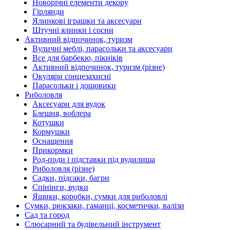
Новорічні елементи декору
Гірлянди
Ялинкові іграшки та аксесуари
Штучні ялинки і сосни
Активний відпочинок, туризм
Вуличні меблі, парасольки та аксесуари
Все для барбекю, пікніків
Активний відпочинок, туризм (різне)
Окуляри сонцезахисні
Парасольки і дощовики
Риболовля
Аксесуари для вудок
Блешня, воблера
Котушки
Кормушки
Оснащення
Прикормки
Род-поди і підставки під вудилища
Риболовля (різне)
Садки, підсаки, багри
Спінінги, вудки
Ящики, коробки, сумки для риболовлі
Сумки, рюкзаки, гаманці, косметички, валізи
Сад та город
Слюсарний та будівельний інструмент