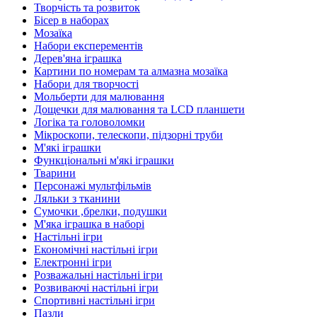
Творчість та розвиток
Бісер в наборах
Мозаїка
Набори експерементів
Дерев'яна іграшка
Картини по номерам та алмазна мозаїка
Набори для творчості
Мольберти для малювання
Дощечки для малювання та LCD планшети
Логіка та головоломки
Мікроскопи, телескопи, підзорні труби
М'які іграшки
Функціональні м'які іграшки
Тварини
Персонажі мультфільмів
Ляльки з тканини
Сумочки ,брелки, подушки
М'яка іграшка в наборі
Настільні ігри
Економічні настільні ігри
Електронні ігри
Розважальні настільні ігри
Розвиваючі настільні ігри
Спортивні настільні ігри
Пазли