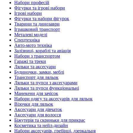
Набори професій
Фігурки та ігрові набори
Ігрові набори
Фігурки та набори фігурок
Тварини та динозаври
Іграшковий транспорт
Металеві моделі
Спецтехніка
Авто-мото техніка
Залізниці, кораблі та авіація
Набори з транспортом
Гаражі та треки
Ляльки та аксесуари
Будиночки, замки, меблі
Транспорт для ляльок
Ляльки та пупси з аксесуарами
Ляльки та пупси функціональні
Манекени для зачісок
Набори одягу та аксесуарів для ляльок
Візочки для ляльок
Аксесуари для дівчаток
Аксесуари для волосся
Біжутерія та скриньки для прикрас
Косметика та нейл-дизайн
Набори аксесуарів, гребінці, дзеркальця