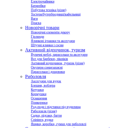
Електрочайники
Батарейки
Побутова техніка (різне)
Тостери/бутербродниці/вафельниці
Ваги
Праска
Новорічні товари
Новорічні елементи декору
Гірлянди
Ялинкові іграшки та аксесуари
Штучні ялинки і сосни
Активний відпочинок, туризм
Вуличні меблі, парасольки та аксесуари
Все для барбекю, пікніків
Активний відпочинок, туризм (різне)
Окуляри сонцезахисні
Парасольки і дощовики
Риболовля
Аксесуари для вудок
Блешня, воблера
Котушки
Кормушки
Оснащення
Прикормки
Род-поди і підставки під вудилища
Риболовля (різне)
Садки, підсаки, багри
Спінінги, вудки
Ящики, коробки, сумки для риболовлі