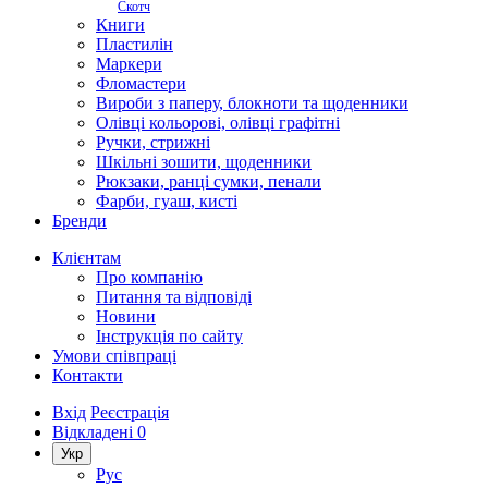
Скотч
Книги
Пластилін
Маркери
Фломастери
Вироби з паперу, блокноти та щоденники
Олівці кольорові, олівці графітні
Ручки, стрижні
Шкільні зошити, щоденники
Рюкзаки, ранці сумки, пенали
Фарби, гуаш, кисті
Бренди
Клієнтам
Про компанію
Питання та відповіді
Новини
Інструкція по сайту
Умови співпраці
Контакти
Вхід
Реєстрація
Відкладені
0
Укр
Рус