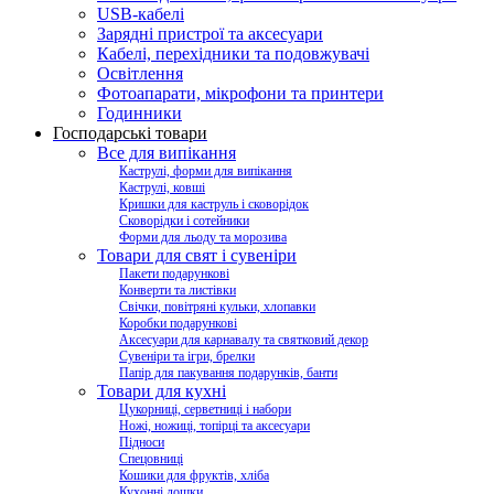
USB-кабелі
Зарядні пристрої та аксесуари
Кабелі, перехідники та подовжувачі
Освітлення
Фотоапарати, мікрофони та принтери
Годинники
Господарські товари
Все для випікання
Каструлі, форми для випікання
Каструлі, ковші
Кришки для каструль і сковорідок
Сковорідки і сотейники
Форми для льоду та морозива
Товари для свят і сувеніри
Пакети подарункові
Конверти та листівки
Свічки, повітряні кульки, хлопавки
Коробки подарункові
Аксесуари для карнавалу та святковий декор
Сувеніри та ігри, брелки
Папір для пакування подарунків, банти
Товари для кухні
Цукорниці, серветниці і набори
Ножі, ножиці, топірці та аксесуари
Підноси
Спецовниці
Кошики для фруктів, хліба
Кухонні дошки