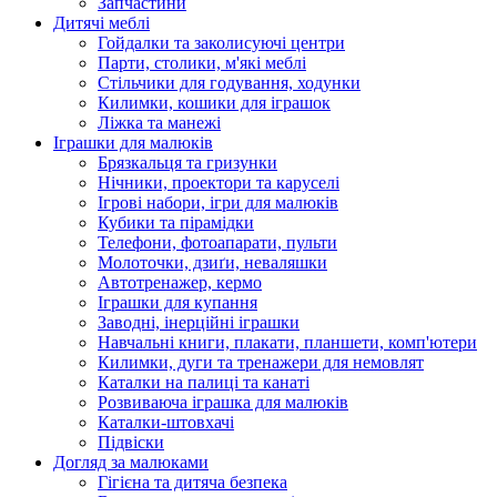
Запчастини
Дитячі меблі
Гойдалки та заколисуючі центри
Парти, столики, м'які меблі
Стільчики для годування, ходунки
Килимки, кошики для іграшок
Ліжка та манежі
Іграшки для малюків
Брязкальця та гризунки
Нічники, проектори та каруселі
Ігрові набори, ігри для малюків
Кубики та пірамідки
Телефони, фотоапарати, пульти
Молоточки, дзиґи, неваляшки
Автотренажер, кермо
Іграшки для купання
Заводні, інерційні іграшки
Навчальні книги, плакати, планшети, комп'ютери
Килимки, дуги та тренажери для немовлят
Каталки на палиці та канаті
Розвиваюча іграшка для малюків
Каталки-штовхачі
Підвіски
Догляд за малюками
Гігієна та дитяча безпека