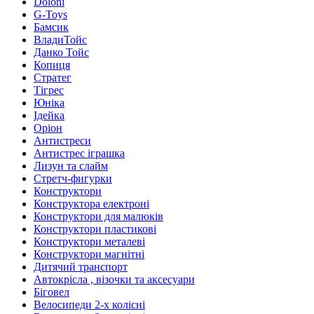
Doloni
G-Toys
Бамсик
ВладиТойс
Данко Тойс
Копиця
Стратег
Тігрес
Юніка
Ідейка
Оріон
Антистреси
Антистрес іграшка
Лизун та слайм
Стретч-фигурки
Конструктори
Конструктора електроні
Конструктори для малюків
Конструктори пластикові
Конструктори металеві
Конструктори магнітні
Дитячий транспорт
Автокрісла , візочки та аксесуари
Біговел
Велосипеди 2-х колісні