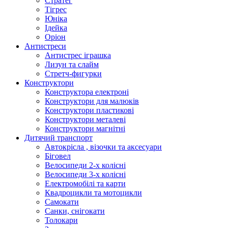
Стратег
Тігрес
Юніка
Ідейка
Оріон
Антистреси
Антистрес іграшка
Лизун та слайм
Стретч-фигурки
Конструктори
Конструктора електроні
Конструктори для малюків
Конструктори пластикові
Конструктори металеві
Конструктори магнітні
Дитячий транспорт
Автокрісла , візочки та аксесуари
Біговел
Велосипеди 2-х колісні
Велосипеди 3-х колісні
Електромобілі та карти
Квадроцикли та мотоцикли
Самокати
Санки, снігокати
Толокари