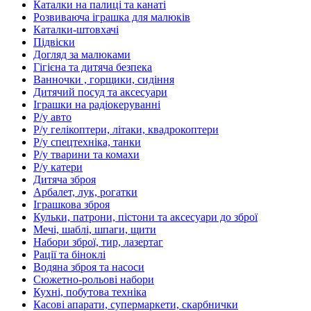
Каталки на палиці та канаті
Розвиваюча іграшка для малюків
Каталки-штовхачі
Підвіски
Догляд за малюками
Гігієна та дитяча безпека
Ванночки , горщики, сидіння
Дитячий посуд та аксесуари
Іграшки на радіокеруванні
Р/у авто
Р/у гелікоптери, літаки, квадрокоптери
Р/у спецтехніка, танки
Р/у тварини та комахи
Р/у катери
Дитяча зброя
Арбалет, лук, рогатки
Іграшкова зброя
Кульки, патрони, пістони та аксесуари до зброї
Мечі, шаблі, шпаги, щити
Набори зброї, тир, лазертаг
Рації та біноклі
Водяна зброя та насоси
Сюжетно-рольові набори
Кухні, побутова техніка
Касові апарати, супермаркети, скарбнички