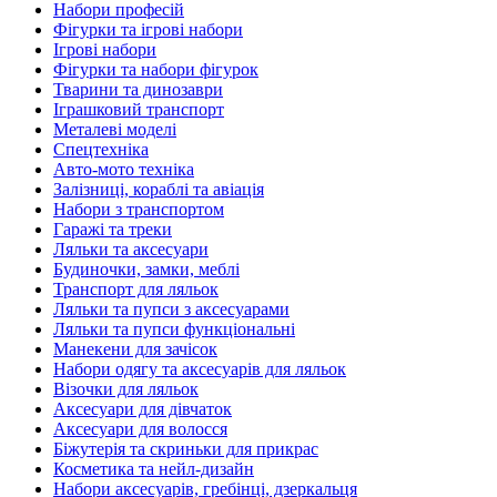
Набори професій
Фігурки та ігрові набори
Ігрові набори
Фігурки та набори фігурок
Тварини та динозаври
Іграшковий транспорт
Металеві моделі
Спецтехніка
Авто-мото техніка
Залізниці, кораблі та авіація
Набори з транспортом
Гаражі та треки
Ляльки та аксесуари
Будиночки, замки, меблі
Транспорт для ляльок
Ляльки та пупси з аксесуарами
Ляльки та пупси функціональні
Манекени для зачісок
Набори одягу та аксесуарів для ляльок
Візочки для ляльок
Аксесуари для дівчаток
Аксесуари для волосся
Біжутерія та скриньки для прикрас
Косметика та нейл-дизайн
Набори аксесуарів, гребінці, дзеркальця