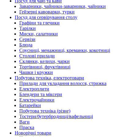
Посуд для чаю та кави
Заварники, чайники-заварники, чайники
Гейзерні кавоварки, турки
Посуд для сервірування столу
Графіни та глечики
Тарілки
Миски, салатники
Сервізи
Блюда
Соусниці, менажниці, креманки, кокотниці
Столові прилади
Склянки, келихи, чарки
Тортівниці, фруктівниці
Чашки і кружки
Побутова техніка, електротовари
Прилади для укладання волосся, стрижка
Електроплити
Блендери та міксери
Електрочайники
Батарейки
Побутова техніка (різне)
Тостери/бутербродниці/вафельниці
Ваги
Праска
Новорічні товари