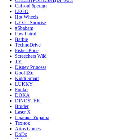
СПЕЦПРОПОЗИЦІЯ -90%
Світові бренди
LEGO
Hot Wheels
L.O.L. Surprise
#Sbabam
Paw Patrol
Barbie
TechnoDrive
Fisher-Price
Screechers Wild
TY
Disney Princess
GooJitZu
Kiddi Smart
LUKKY
Funko
DOKA
DINOSTER
Bruder
Laser X
Іграшка Україна
Технок
Artos Games
DoDo