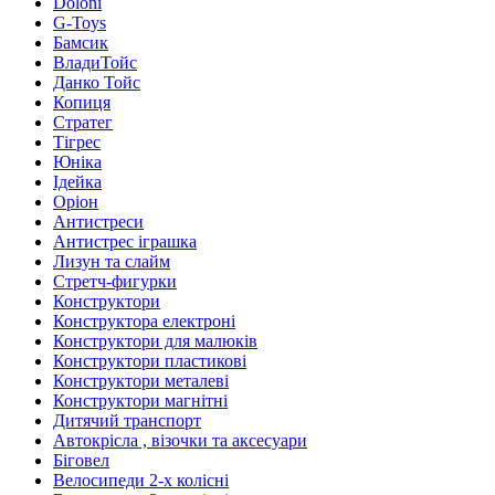
Doloni
G-Toys
Бамсик
ВладиТойс
Данко Тойс
Копиця
Стратег
Тігрес
Юніка
Ідейка
Оріон
Антистреси
Антистрес іграшка
Лизун та слайм
Стретч-фигурки
Конструктори
Конструктора електроні
Конструктори для малюків
Конструктори пластикові
Конструктори металеві
Конструктори магнітні
Дитячий транспорт
Автокрісла , візочки та аксесуари
Біговел
Велосипеди 2-х колісні