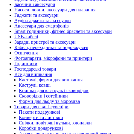
Басейни і аксесуари
Насоси, човни, аксесуари для плавання
Гаджети та аксесуари
Аудіо-гаджети та аксесуари
Аксесуари для смартфонів
Smart-годинники, фітнес-браслети та аксесуари
USB-кабелі
Зарядні пристрої та аксесуари
Кабелі, перехідники та подовжувачі
Освітлення
Фотоапарати, мікрофони та принтери
Годинники
Господарські товари
Все для випікання
Каструлі, форми для випікання
Каструлі, ковші
Кришки для каструль і сковорідок
Сковорідки і сотейники
Форми для льоду та морозива
Товари для свят і сувеніри
Пакети подарункові
Конверти та листівки
Свічки, повітряні кульки, хлопавки
Коробки подарункові
Аксесуари для карнавалу та святковий декор