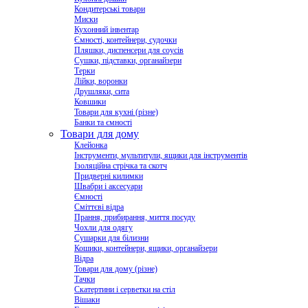
Кондитерські товари
Миски
Кухонний інвентар
Ємності, контейнери, судочки
Пляшки, диспенсери для соусів
Сушки, підставки, органайзери
Терки
Лійки, воронки
Друшляки, сита
Ковшики
Товари для кухні (різне)
Банки та ємності
Товари для дому
Клейонка
Інструменти, мультитули, ящики для інструментів
Ізоляційна стрічка та скотч
Придверні килимки
Швабри і аксесуари
Ємності
Сміттєві відра
Прання, прибирання, миття посуду
Чохли для одягу
Сушарки для білизни
Кошики, контейнери, ящики, органайзери
Відра
Товари для дому (різне)
Тачки
Скатертини і серветки на стіл
Вішаки