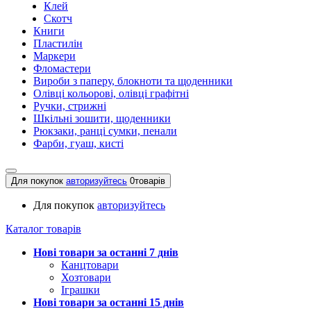
Клей
Скотч
Книги
Пластилін
Маркери
Фломастери
Вироби з паперу, блокноти та щоденники
Олівці кольорові, олівці графітні
Ручки, стрижні
Шкільні зошити, щоденники
Рюкзаки, ранці сумки, пенали
Фарби, гуаш, кисті
Для покупок
авторизуйтесь
0
товарів
Для покупок
авторизуйтесь
Каталог товарів
Нові товари за останнi 7 днiв
Канцтовари
Хозтовари
Іграшки
Нові товари за останнi 15 днiв