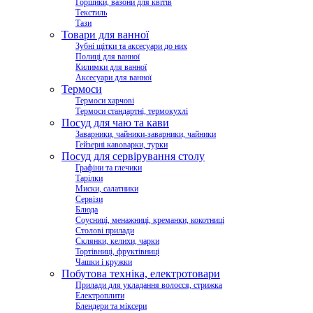
Горщики, вазони для квітів
Текстиль
Тази
Товари для ванної
Зубні щітки та аксесуари до них
Полиці для ванної
Килимки для ванної
Аксесуари для ванної
Термоси
Термоси харчові
Термоси стандартні, термокухлі
Посуд для чаю та кави
Заварники, чайники-заварники, чайники
Гейзерні кавоварки, турки
Посуд для сервірування столу
Графіни та глечики
Тарілки
Миски, салатники
Сервізи
Блюда
Соусниці, менажниці, креманки, кокотниці
Столові прилади
Склянки, келихи, чарки
Тортівниці, фруктівниці
Чашки і кружки
Побутова техніка, електротовари
Прилади для укладання волосся, стрижка
Електроплити
Блендери та міксери