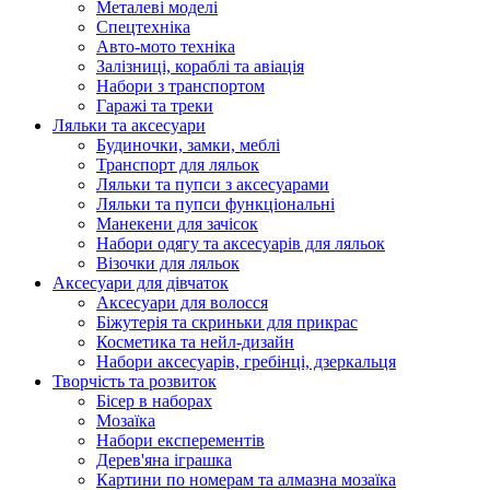
Металеві моделі
Спецтехніка
Авто-мото техніка
Залізниці, кораблі та авіація
Набори з транспортом
Гаражі та треки
Ляльки та аксесуари
Будиночки, замки, меблі
Транспорт для ляльок
Ляльки та пупси з аксесуарами
Ляльки та пупси функціональні
Манекени для зачісок
Набори одягу та аксесуарів для ляльок
Візочки для ляльок
Аксесуари для дівчаток
Аксесуари для волосся
Біжутерія та скриньки для прикрас
Косметика та нейл-дизайн
Набори аксесуарів, гребінці, дзеркальця
Творчість та розвиток
Бісер в наборах
Мозаїка
Набори експерементів
Дерев'яна іграшка
Картини по номерам та алмазна мозаїка