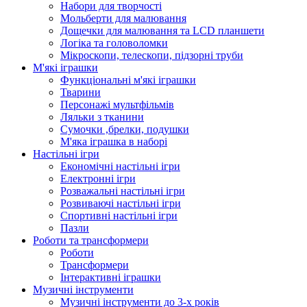
Набори для творчості
Мольберти для малювання
Дощечки для малювання та LCD планшети
Логіка та головоломки
Мікроскопи, телескопи, підзорні труби
М'які іграшки
Функціональні м'які іграшки
Тварини
Персонажі мультфільмів
Ляльки з тканини
Сумочки ,брелки, подушки
М'яка іграшка в наборі
Настільні ігри
Економічні настільні ігри
Електронні ігри
Розважальні настільні ігри
Розвиваючі настільні ігри
Спортивні настільні ігри
Пазли
Роботи та трансформери
Роботи
Трансформери
Інтерактивні іграшки
Музичні інструменти
Музичні інструменти до 3-х років