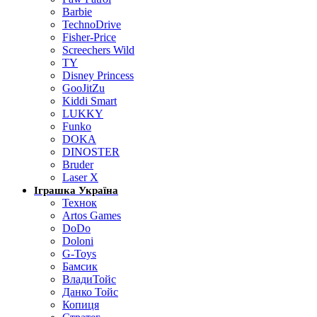
Barbie
TechnoDrive
Fisher-Price
Screechers Wild
TY
Disney Princess
GooJitZu
Kiddi Smart
LUKKY
Funko
DOKA
DINOSTER
Bruder
Laser X
Іграшка Україна
Технок
Artos Games
DoDo
Doloni
G-Toys
Бамсик
ВладиТойс
Данко Тойс
Копиця