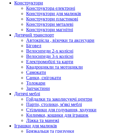
Конструктори
Конструктора електроні
Конструктори для малюків
Конструктори пластикові
Конструктори металеві
Конструктори магнітні
Дитячий транспорт
Автокрісла , візочки та аксесуари
Біговел
Велосипеди 2-х колісні
Велосипеди 3-х колісні
Електромобілі та карти
Квадроцикли та мотоцикли
Самокати
Санки, снігокати
Толокари
Запчастини
Дитячі меблі
Гойдалки та заколисуючі центри
Парти, столики, м'які меблі
Стільчики для годування, ходунки
Килимки, кошики для іграшок
Ліжка та манежі
Іграшки для малюків
Брязкальця та гризунки