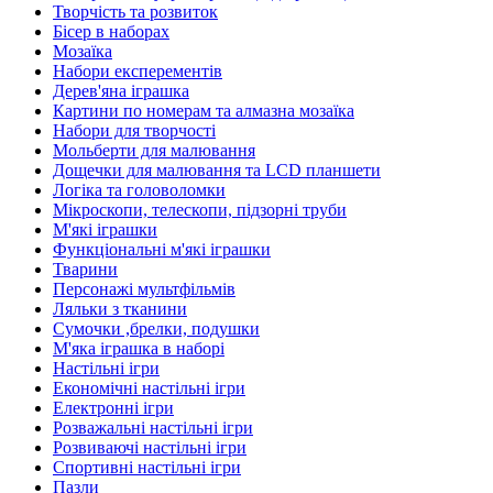
Творчість та розвиток
Бісер в наборах
Мозаїка
Набори експерементів
Дерев'яна іграшка
Картини по номерам та алмазна мозаїка
Набори для творчості
Мольберти для малювання
Дощечки для малювання та LCD планшети
Логіка та головоломки
Мікроскопи, телескопи, підзорні труби
М'які іграшки
Функціональні м'які іграшки
Тварини
Персонажі мультфільмів
Ляльки з тканини
Сумочки ,брелки, подушки
М'яка іграшка в наборі
Настільні ігри
Економічні настільні ігри
Електронні ігри
Розважальні настільні ігри
Розвиваючі настільні ігри
Спортивні настільні ігри
Пазли