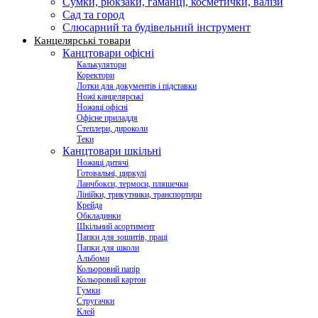
Сумки, рюкзаки, гаманці, косметички, валізи
Сад та город
Слюсарний та будівельний інструмент
Канцелярські товари
Канцтовари офісні
Калькулятори
Коректори
Лотки для документів і підставки
Ножі канцелярські
Ножиці офісні
Офісне приладдя
Степлери, дироколи
Теки
Канцтовари шкільні
Ножиці дитячі
Готовальні, циркулі
Ланчбокси, термоси, пляшечки
Лінійки, трикутники, транспортири
Крейда
Обкладинки
Шкільний асортимент
Папки для зошитів, праці
Папки для школи
Альбоми
Кольоровий папір
Кольоровий картон
Гумки
Стругачки
Клей