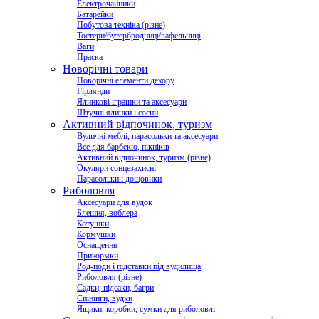
Електрочайники
Батарейки
Побутова техніка (різне)
Тостери/бутербродниці/вафельниці
Ваги
Праска
Новорічні товари
Новорічні елементи декору
Гірлянди
Ялинкові іграшки та аксесуари
Штучні ялинки і сосни
Активний відпочинок, туризм
Вуличні меблі, парасольки та аксесуари
Все для барбекю, пікніків
Активний відпочинок, туризм (різне)
Окуляри сонцезахисні
Парасольки і дощовики
Риболовля
Аксесуари для вудок
Блешня, воблера
Котушки
Кормушки
Оснащення
Прикормки
Род-поди і підставки під вудилища
Риболовля (різне)
Садки, підсаки, багри
Спінінги, вудки
Ящики, коробки, сумки для риболовлі