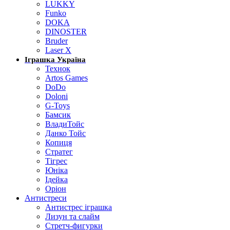
LUKKY
Funko
DOKA
DINOSTER
Bruder
Laser X
Іграшка Україна
Технок
Artos Games
DoDo
Doloni
G-Toys
Бамсик
ВладиТойс
Данко Тойс
Копиця
Стратег
Тігрес
Юніка
Ідейка
Оріон
Антистреси
Антистрес іграшка
Лизун та слайм
Стретч-фигурки