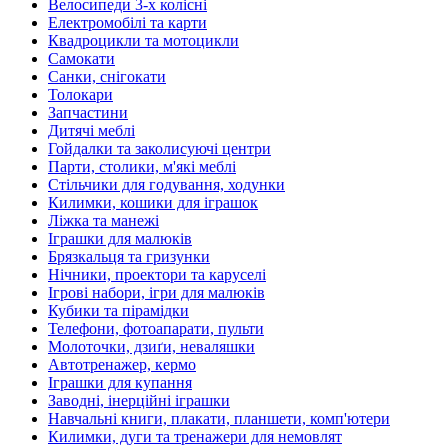
Велосипеди 3-х колісні
Електромобілі та карти
Квадроцикли та мотоцикли
Самокати
Санки, снігокати
Толокари
Запчастини
Дитячі меблі
Гойдалки та заколисуючі центри
Парти, столики, м'які меблі
Стільчики для годування, ходунки
Килимки, кошики для іграшок
Ліжка та манежі
Іграшки для малюків
Брязкальця та гризунки
Нічники, проектори та каруселі
Ігрові набори, ігри для малюків
Кубики та пірамідки
Телефони, фотоапарати, пульти
Молоточки, дзиґи, неваляшки
Автотренажер, кермо
Іграшки для купання
Заводні, інерційні іграшки
Навчальні книги, плакати, планшети, комп'ютери
Килимки, дуги та тренажери для немовлят