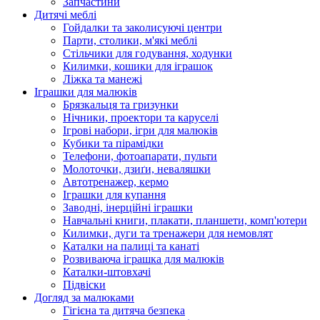
Запчастини
Дитячі меблі
Гойдалки та заколисуючі центри
Парти, столики, м'які меблі
Стільчики для годування, ходунки
Килимки, кошики для іграшок
Ліжка та манежі
Іграшки для малюків
Брязкальця та гризунки
Нічники, проектори та каруселі
Ігрові набори, ігри для малюків
Кубики та пірамідки
Телефони, фотоапарати, пульти
Молоточки, дзиґи, неваляшки
Автотренажер, кермо
Іграшки для купання
Заводні, інерційні іграшки
Навчальні книги, плакати, планшети, комп'ютери
Килимки, дуги та тренажери для немовлят
Каталки на палиці та канаті
Розвиваюча іграшка для малюків
Каталки-штовхачі
Підвіски
Догляд за малюками
Гігієна та дитяча безпека