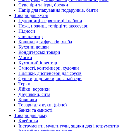
Сувеніри та ігри, брелки
Папір для пакування подарунків, банти
Товари для кухні
Цукорниці, серветниці і набори
Ножі, ножиці, топірці та аксесуари
Підноси
Спецовниці
Кошики для фруктів, хліба
Кухонні дошки
Кондитерські товари
Миски
Кухонний інвентар
Ємності, контейнери, судочки
Пляшки, диспенсери для соусів
Сушки, підставки, органайзери
Терки
Лійки, воронки
Друшляки, сита
Ковшики
Товари для кухні (різне)
Банки та ємності
Товари для дому
Клейонка
Інструменти, мультитули, ящики для інструментів