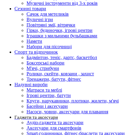
Музичні інструменти від 3-х років
Сезонні товари
Сачок для метеликів
Вуличні ігри
Повітряні змії, вітрячки
Гірки, будиночки, ігрові центри
Іграшки з мильними бульбашками
Намети
Набори для пісочниці
Спорт та відпочинок
Бадмінтон, теніс, дартс, баскетбол
Боксерські набори
М'ячі, стрибуни
Ролики, скейти, ковзани , захист
Тренажери, батути, фітнес
Надувні вироби
Матраси та меблі
Ігрові центри, батути
Круги, нарукавники, плотики, жилети, м'ячі
Басейни і аксесуари
Насоси, човни, аксесуари для плавання
Гаджети та аксесуари
Аудіо-гаджети та аксесуари
Аксесуари для смартфонів
Smart-годинники, фітнес-браслети та аксесуари