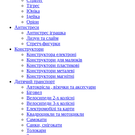
Стратег
Тігрес
Юніка
Ідейка
Оріон
Антистреси
Антистрес іграшка
Лизун та слайм
Стретч-фигурки
Конструктори
Конструктора електроні
Конструктори для малюків
Конструктори пластикові
Конструктори металеві
Конструктори магнітні
Дитячий транспорт
Автокрісла , візочки та аксесуари
Біговел
Велосипеди 2-х колісні
Велосипеди 3-х колісні
Електромобілі та карти
Квадроцикли та мотоцикли
Самокати
Санки, снігокати
Толокари