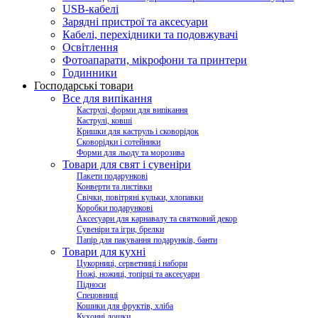
USB-кабелі
Зарядні пристрої та аксесуари
Кабелі, перехідники та подовжувачі
Освітлення
Фотоапарати, мікрофони та принтери
Годинники
Господарські товари
Все для випікання
Каструлі, форми для випікання
Каструлі, ковші
Кришки для каструль і сковорідок
Сковорідки і сотейники
Форми для льоду та морозива
Товари для свят і сувеніри
Пакети подарункові
Конверти та листівки
Свічки, повітряні кульки, хлопавки
Коробки подарункові
Аксесуари для карнавалу та святковий декор
Сувеніри та ігри, брелки
Папір для пакування подарунків, банти
Товари для кухні
Цукорниці, серветниці і набори
Ножі, ножиці, топірці та аксесуари
Підноси
Спецовниці
Кошики для фруктів, хліба
Кухонні дошки