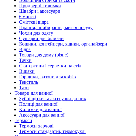
Ізоляційна стрічка та скотч
Придверні килимки
Швабри і аксесуари
Ємності
Сміттєві відра
Прання, прибирання, миття посуду
Чохли для одягу
Сушарки для білизни
Кошики, контейнери, ящики, органайзери
Відра
Товари для дому (різне)
Тачки
Скатертини і серветки на стіл
Вішаки
Горщики, вазони для квітів
Текстиль
Тази
Товари для ванної
Зубні щітки та аксесуари до них
Полиці для ванної
Килимки для ванної
Аксесуари для ванної
Термоси
Термоси харчові
Термоси стандартні, термокухлі