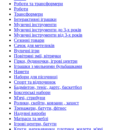
Роботи та трансформери
Роботи
Трансформери
Інтерактивні іграшки
Музичні інструменти
Музичні інструменти до 3-х років
Музичні інструменти від 3-х років
Сезонні товари
Сачок для метеликів
Вуличні ігри
Повітряні змії, вітрячки
Гірки, будиночки, ігрові центри
Іграшки з мильними бульбашками
Намети
Набори для пісочниці
Спорт та відпочинок
Бадмінтон, теніс, дартс, баскетбол
Боксерські набори
М'ячі, стрибуни
Ролики, скейти, ковзани , захист
Тренажери, батути, фітнес
Надувні вироби
Матраси та меблі
Ігрові центри, батути
Круги, нарукавники, плотики, жилети, м'ячі