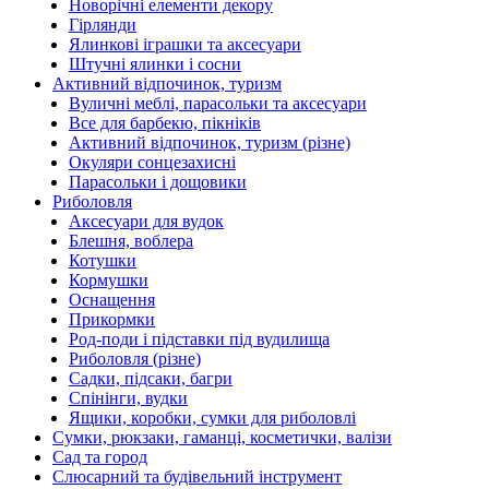
Новорічні елементи декору
Гірлянди
Ялинкові іграшки та аксесуари
Штучні ялинки і сосни
Активний відпочинок, туризм
Вуличні меблі, парасольки та аксесуари
Все для барбекю, пікніків
Активний відпочинок, туризм (різне)
Окуляри сонцезахисні
Парасольки і дощовики
Риболовля
Аксесуари для вудок
Блешня, воблера
Котушки
Кормушки
Оснащення
Прикормки
Род-поди і підставки під вудилища
Риболовля (різне)
Садки, підсаки, багри
Спінінги, вудки
Ящики, коробки, сумки для риболовлі
Сумки, рюкзаки, гаманці, косметички, валізи
Сад та город
Слюсарний та будівельний інструмент