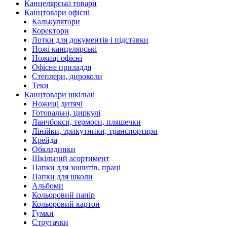
Канцелярські товари
Канцтовари офісні
Калькулятори
Коректори
Лотки для документів і підставки
Ножі канцелярські
Ножиці офісні
Офісне приладдя
Степлери, дироколи
Теки
Канцтовари шкільні
Ножиці дитячі
Готовальні, циркулі
Ланчбокси, термоси, пляшечки
Лінійки, трикутники, транспортири
Крейда
Обкладинки
Шкільний асортимент
Папки для зошитів, праці
Папки для школи
Альбоми
Кольоровий папір
Кольоровий картон
Гумки
Стругачки