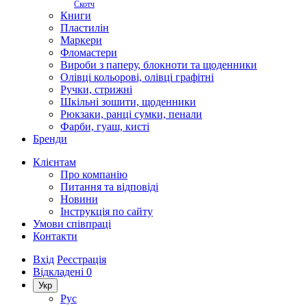
Скотч
Книги
Пластилін
Маркери
Фломастери
Вироби з паперу, блокноти та щоденники
Олівці кольорові, олівці графітні
Ручки, стрижні
Шкільні зошити, щоденники
Рюкзаки, ранці сумки, пенали
Фарби, гуаш, кисті
Бренди
Клієнтам
Про компанію
Питання та відповіді
Новини
Інструкція по сайту
Умови співпраці
Контакти
Вхід
Реєстрація
Відкладені
0
Укр
Рус