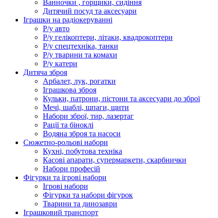
Ванночки , горщики, сидіння
Дитячий посуд та аксесуари
Іграшки на радіокеруванні
Р/у авто
Р/у гелікоптери, літаки, квадрокоптери
Р/у спецтехніка, танки
Р/у тварини та комахи
Р/у катери
Дитяча зброя
Арбалет, лук, рогатки
Іграшкова зброя
Кульки, патрони, пістони та аксесуари до зброї
Мечі, шаблі, шпаги, щити
Набори зброї, тир, лазертаг
Рації та біноклі
Водяна зброя та насоси
Сюжетно-рольові набори
Кухні, побутова техніка
Касові апарати, супермаркети, скарбнички
Набори професій
Фігурки та ігрові набори
Ігрові набори
Фігурки та набори фігурок
Тварини та динозаври
Іграшковий транспорт