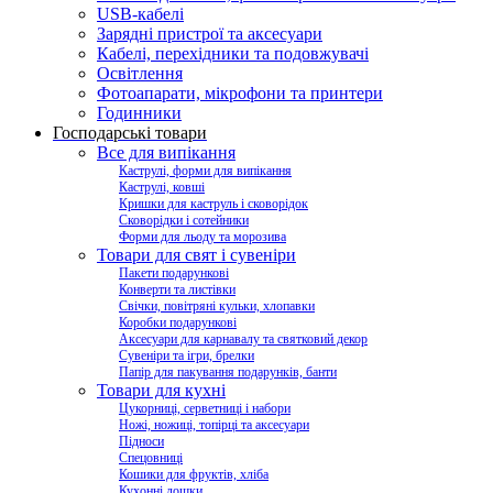
USB-кабелі
Зарядні пристрої та аксесуари
Кабелі, перехідники та подовжувачі
Освітлення
Фотоапарати, мікрофони та принтери
Годинники
Господарські товари
Все для випікання
Каструлі, форми для випікання
Каструлі, ковші
Кришки для каструль і сковорідок
Сковорідки і сотейники
Форми для льоду та морозива
Товари для свят і сувеніри
Пакети подарункові
Конверти та листівки
Свічки, повітряні кульки, хлопавки
Коробки подарункові
Аксесуари для карнавалу та святковий декор
Сувеніри та ігри, брелки
Папір для пакування подарунків, банти
Товари для кухні
Цукорниці, серветниці і набори
Ножі, ножиці, топірці та аксесуари
Підноси
Спецовниці
Кошики для фруктів, хліба
Кухонні дошки