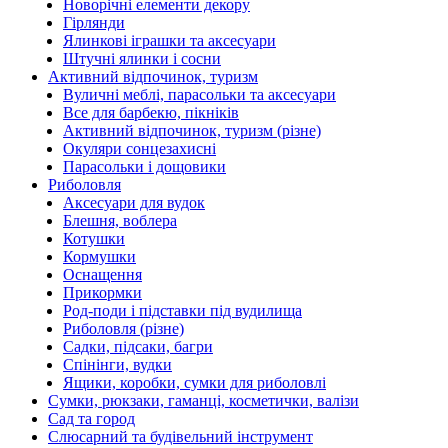
Новорічні елементи декору
Гірлянди
Ялинкові іграшки та аксесуари
Штучні ялинки і сосни
Активний відпочинок, туризм
Вуличні меблі, парасольки та аксесуари
Все для барбекю, пікніків
Активний відпочинок, туризм (різне)
Окуляри сонцезахисні
Парасольки і дощовики
Риболовля
Аксесуари для вудок
Блешня, воблера
Котушки
Кормушки
Оснащення
Прикормки
Род-поди і підставки під вудилища
Риболовля (різне)
Садки, підсаки, багри
Спінінги, вудки
Ящики, коробки, сумки для риболовлі
Сумки, рюкзаки, гаманці, косметички, валізи
Сад та город
Слюсарний та будівельний інструмент