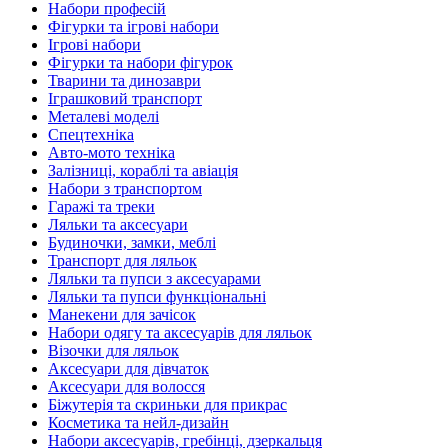
Набори професій
Фігурки та ігрові набори
Ігрові набори
Фігурки та набори фігурок
Тварини та динозаври
Іграшковий транспорт
Металеві моделі
Спецтехніка
Авто-мото техніка
Залізниці, кораблі та авіація
Набори з транспортом
Гаражі та треки
Ляльки та аксесуари
Будиночки, замки, меблі
Транспорт для ляльок
Ляльки та пупси з аксесуарами
Ляльки та пупси функціональні
Манекени для зачісок
Набори одягу та аксесуарів для ляльок
Візочки для ляльок
Аксесуари для дівчаток
Аксесуари для волосся
Біжутерія та скриньки для прикрас
Косметика та нейл-дизайн
Набори аксесуарів, гребінці, дзеркальця