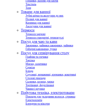
Горщики, вазони для квітів
Текстиль
Тази
Товари для ванної
Зубні щітки та аксесуари до них
Полиці для ванної
Килимки для ванної
Аксесуари для ванної
Термоси
Термоси харчові
Термоси стандартні, термокухлі
Посуд для чаю та кави
Заварники, чайники-заварники, чайники
Гейзерні кавоварки, турки
Посуд для сервірування столу
Графіни та глечики
Тарілки
Миски, салатники
Сервізи
Блюда
Соусниці, менажниці, креманки, кокотниці
Столові прилади
Склянки, келихи, чарки
Тортівниці, фруктівниці
Чашки і кружки
Побутова техніка, електротовари
Прилади для укладання волосся, стрижка
Електроплити
Блендери та міксери