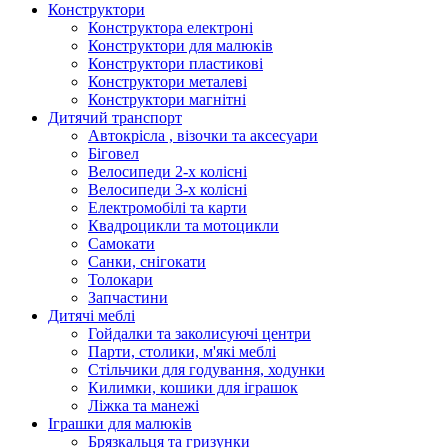
Конструктори
Конструктора електроні
Конструктори для малюків
Конструктори пластикові
Конструктори металеві
Конструктори магнітні
Дитячий транспорт
Автокрісла , візочки та аксесуари
Біговел
Велосипеди 2-х колісні
Велосипеди 3-х колісні
Електромобілі та карти
Квадроцикли та мотоцикли
Самокати
Санки, снігокати
Толокари
Запчастини
Дитячі меблі
Гойдалки та заколисуючі центри
Парти, столики, м'які меблі
Стільчики для годування, ходунки
Килимки, кошики для іграшок
Ліжка та манежі
Іграшки для малюків
Брязкальця та гризунки