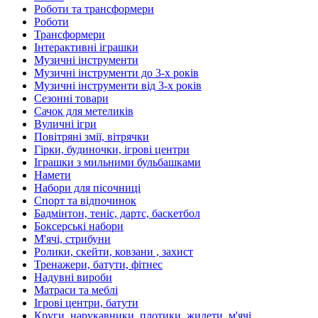
Роботи та трансформери
Роботи
Трансформери
Інтерактивні іграшки
Музичні інструменти
Музичні інструменти до 3-х років
Музичні інструменти від 3-х років
Сезонні товари
Сачок для метеликів
Вуличні ігри
Повітряні змії, вітрячки
Гірки, будиночки, ігрові центри
Іграшки з мильними бульбашками
Намети
Набори для пісочниці
Спорт та відпочинок
Бадмінтон, теніс, дартс, баскетбол
Боксерські набори
М'ячі, стрибуни
Ролики, скейти, ковзани , захист
Тренажери, батути, фітнес
Надувні вироби
Матраси та меблі
Ігрові центри, батути
Круги, нарукавники, плотики, жилети, м'ячі