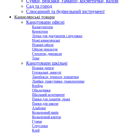
Сумки, рюкзаки, гаманці, косметички, валізи
Сад та город
Слюсарний та будівельний інструмент
Канцелярські товари
Канцтовари офісні
Калькулятори
Коректори
Лотки для документів і підставки
Ножі канцелярські
Ножиці офісні
Офісне приладдя
Степлери, дироколи
Теки
Канцтовари шкільні
Ножиці дитячі
Готовальні, циркулі
Ланчбокси, термоси, пляшечки
Лінійки, трикутники, транспортири
Крейда
Обкладинки
Шкільний асортимент
Папки для зошитів, праці
Папки для школи
Альбоми
Кольоровий папір
Кольоровий картон
Гумки
Стругачки
Клей