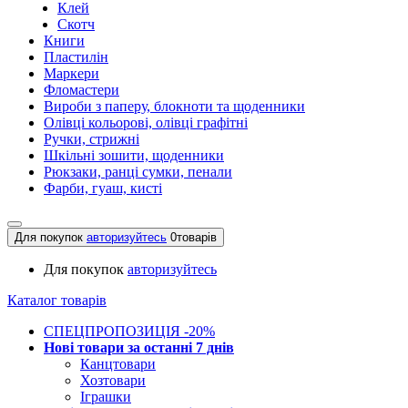
Клей
Скотч
Книги
Пластилін
Маркери
Фломастери
Вироби з паперу, блокноти та щоденники
Олівці кольорові, олівці графітні
Ручки, стрижні
Шкільні зошити, щоденники
Рюкзаки, ранці сумки, пенали
Фарби, гуаш, кисті
Для покупок
авторизуйтесь
0
товарів
Для покупок
авторизуйтесь
Каталог товарів
СПЕЦПРОПОЗИЦІЯ -20%
Нові товари за останнi 7 днiв
Канцтовари
Хозтовари
Іграшки