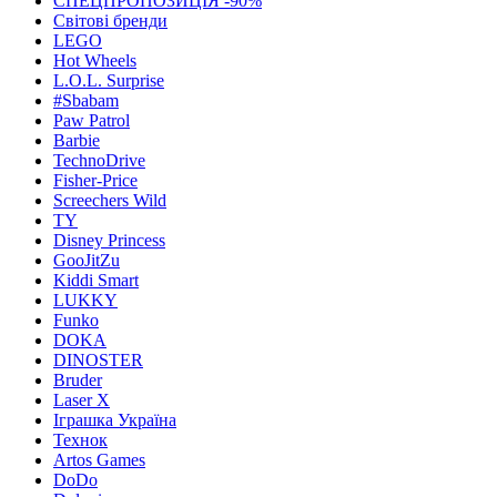
СПЕЦПРОПОЗИЦІЯ -90%
Світові бренди
LEGO
Hot Wheels
L.O.L. Surprise
#Sbabam
Paw Patrol
Barbie
TechnoDrive
Fisher-Price
Screechers Wild
TY
Disney Princess
GooJitZu
Kiddi Smart
LUKKY
Funko
DOKA
DINOSTER
Bruder
Laser X
Іграшка Україна
Технок
Artos Games
DoDo