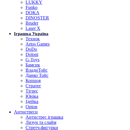
LUKKY
Funko
DOKA
DINOSTER
Bruder
Laser X
Іграшка Україна
Технок
Artos Games
DoDo
Doloni
G-Toys
Бамсик
ВладиТойс
Данко Тойс
Копиця
Стратег
Тігрес
Юніка
Ідейка
Оріон
Антистреси
Антистрес іграшка
Лизун та слайм
Стретч-фигурки