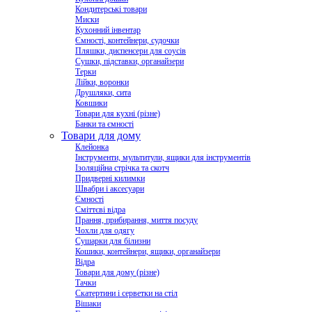
Кондитерські товари
Миски
Кухонний інвентар
Ємності, контейнери, судочки
Пляшки, диспенсери для соусів
Сушки, підставки, органайзери
Терки
Лійки, воронки
Друшляки, сита
Ковшики
Товари для кухні (різне)
Банки та ємності
Товари для дому
Клейонка
Інструменти, мультитули, ящики для інструментів
Ізоляційна стрічка та скотч
Придверні килимки
Швабри і аксесуари
Ємності
Сміттєві відра
Прання, прибирання, миття посуду
Чохли для одягу
Сушарки для білизни
Кошики, контейнери, ящики, органайзери
Відра
Товари для дому (різне)
Тачки
Скатертини і серветки на стіл
Вішаки