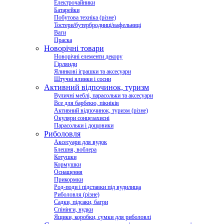
Електрочайники
Батарейки
Побутова техніка (різне)
Тостери/бутербродниці/вафельниці
Ваги
Праска
Новорічні товари
Новорічні елементи декору
Гірлянди
Ялинкові іграшки та аксесуари
Штучні ялинки і сосни
Активний відпочинок, туризм
Вуличні меблі, парасольки та аксесуари
Все для барбекю, пікніків
Активний відпочинок, туризм (різне)
Окуляри сонцезахисні
Парасольки і дощовики
Риболовля
Аксесуари для вудок
Блешня, воблера
Котушки
Кормушки
Оснащення
Прикормки
Род-поди і підставки під вудилища
Риболовля (різне)
Садки, підсаки, багри
Спінінги, вудки
Ящики, коробки, сумки для риболовлі