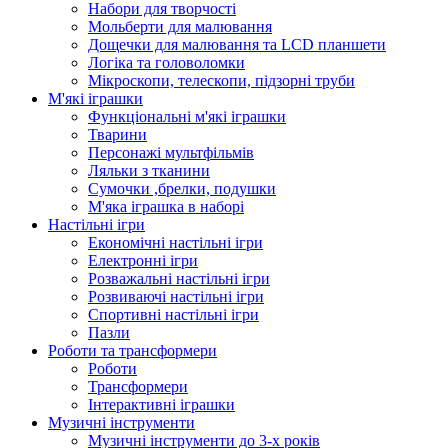
Набори для творчості
Мольберти для малювання
Дощечки для малювання та LCD планшети
Логіка та головоломки
Мікроскопи, телескопи, підзорні труби
М'які іграшки
Функціональні м'які іграшки
Тварини
Персонажі мультфільмів
Ляльки з тканини
Сумочки ,брелки, подушки
М'яка іграшка в наборі
Настільні ігри
Економічні настільні ігри
Електронні ігри
Розважальні настільні ігри
Розвиваючі настільні ігри
Спортивні настільні ігри
Пазли
Роботи та трансформери
Роботи
Трансформери
Інтерактивні іграшки
Музичні інструменти
Музичні інструменти до 3-х років