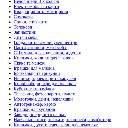
Велосипеди 3-х колісні
Електромобілі та карти
Квадроцикли та мотоцикли
Самокати
Санки, снігокати
Толокари
Запчастини
Дитячі меблі
Гойдалки та заколисуючі центри
Парти, столики, м'які меблі
Стільчики для годування, ходунки
Килимки, кошики для іграшок
Ліжка та манежі
Іграшки для малюків
Брязкальця та гризунки
Нічники, проектори та каруселі
Ігрові набори, ігри для малюків
Кубики та пірамідки
Телефони, фотоапарати, пульти
Молоточки, дзиґи, неваляшки
Автотренажер, кермо
Іграшки для купання
Заводні, інерційні іграшки
Навчальні книги, плакати, планшети, комп'ютери
Килимки, дуги та тренажери для немовлят