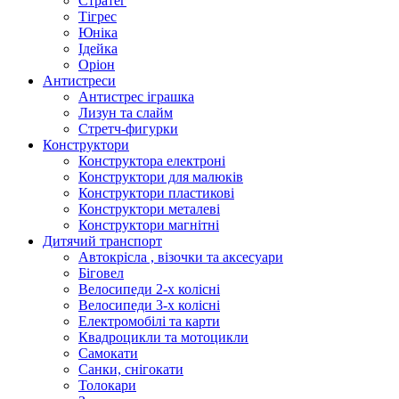
Стратег
Тігрес
Юніка
Ідейка
Оріон
Антистреси
Антистрес іграшка
Лизун та слайм
Стретч-фигурки
Конструктори
Конструктора електроні
Конструктори для малюків
Конструктори пластикові
Конструктори металеві
Конструктори магнітні
Дитячий транспорт
Автокрісла , візочки та аксесуари
Біговел
Велосипеди 2-х колісні
Велосипеди 3-х колісні
Електромобілі та карти
Квадроцикли та мотоцикли
Самокати
Санки, снігокати
Толокари