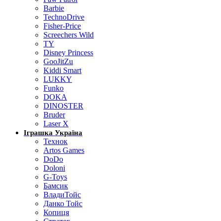
Barbie
TechnoDrive
Fisher-Price
Screechers Wild
TY
Disney Princess
GooJitZu
Kiddi Smart
LUKKY
Funko
DOKA
DINOSTER
Bruder
Laser X
Іграшка Україна
Технок
Artos Games
DoDo
Doloni
G-Toys
Бамсик
ВладиТойс
Данко Тойс
Копиця