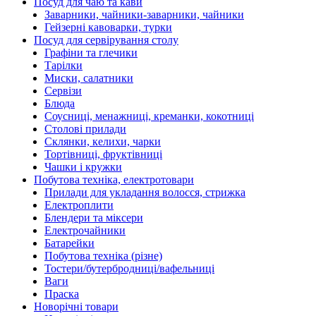
Посуд для чаю та кави
Заварники, чайники-заварники, чайники
Гейзерні кавоварки, турки
Посуд для сервірування столу
Графіни та глечики
Тарілки
Миски, салатники
Сервізи
Блюда
Соусниці, менажниці, креманки, кокотниці
Столові прилади
Склянки, келихи, чарки
Тортівниці, фруктівниці
Чашки і кружки
Побутова техніка, електротовари
Прилади для укладання волосся, стрижка
Електроплити
Блендери та міксери
Електрочайники
Батарейки
Побутова техніка (різне)
Тостери/бутербродниці/вафельниці
Ваги
Праска
Новорічні товари