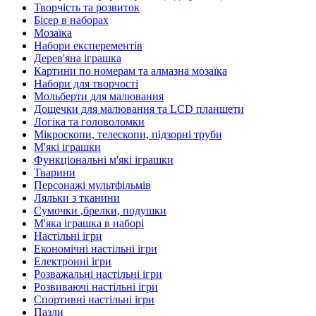
Творчість та розвиток
Бісер в наборах
Мозаїка
Набори експерементів
Дерев'яна іграшка
Картини по номерам та алмазна мозаїка
Набори для творчості
Мольберти для малювання
Дощечки для малювання та LCD планшети
Логіка та головоломки
Мікроскопи, телескопи, підзорні труби
М'які іграшки
Функціональні м'які іграшки
Тварини
Персонажі мультфільмів
Ляльки з тканини
Сумочки ,брелки, подушки
М'яка іграшка в наборі
Настільні ігри
Економічні настільні ігри
Електронні ігри
Розважальні настільні ігри
Розвиваючі настільні ігри
Спортивні настільні ігри
Пазли