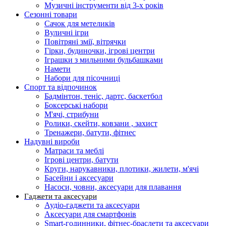
Музичні інструменти від 3-х років
Сезонні товари
Сачок для метеликів
Вуличні ігри
Повітряні змії, вітрячки
Гірки, будиночки, ігрові центри
Іграшки з мильними бульбашками
Намети
Набори для пісочниці
Спорт та відпочинок
Бадмінтон, теніс, дартс, баскетбол
Боксерські набори
М'ячі, стрибуни
Ролики, скейти, ковзани , захист
Тренажери, батути, фітнес
Надувні вироби
Матраси та меблі
Ігрові центри, батути
Круги, нарукавники, плотики, жилети, м'ячі
Басейни і аксесуари
Насоси, човни, аксесуари для плавання
Гаджети та аксесуари
Аудіо-гаджети та аксесуари
Аксесуари для смартфонів
Smart-годинники, фітнес-браслети та аксесуари