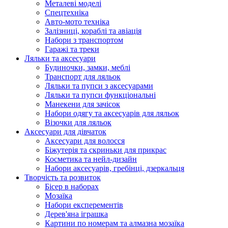
Металеві моделі
Спецтехніка
Авто-мото техніка
Залізниці, кораблі та авіація
Набори з транспортом
Гаражі та треки
Ляльки та аксесуари
Будиночки, замки, меблі
Транспорт для ляльок
Ляльки та пупси з аксесуарами
Ляльки та пупси функціональні
Манекени для зачісок
Набори одягу та аксесуарів для ляльок
Візочки для ляльок
Аксесуари для дівчаток
Аксесуари для волосся
Біжутерія та скриньки для прикрас
Косметика та нейл-дизайн
Набори аксесуарів, гребінці, дзеркальця
Творчість та розвиток
Бісер в наборах
Мозаїка
Набори експерементів
Дерев'яна іграшка
Картини по номерам та алмазна мозаїка