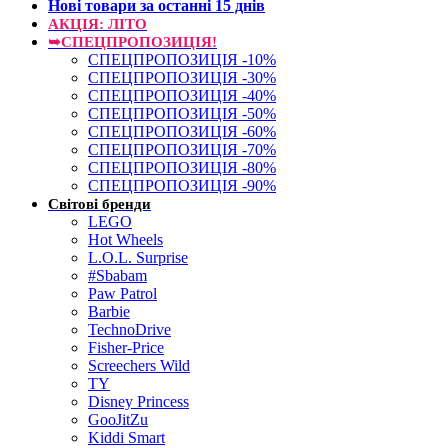
Нові товари за останнi 15 днiв
АКЦІЯ: ЛІТО
➥СПЕЦПРОПОЗИЦІЯ!
СПЕЦПРОПОЗИЦІЯ -10%
СПЕЦПРОПОЗИЦІЯ -30%
СПЕЦПРОПОЗИЦІЯ -40%
СПЕЦПРОПОЗИЦІЯ -50%
СПЕЦПРОПОЗИЦІЯ -60%
СПЕЦПРОПОЗИЦІЯ -70%
СПЕЦПРОПОЗИЦІЯ -80%
СПЕЦПРОПОЗИЦІЯ -90%
Світові бренди
LEGO
Hot Wheels
L.O.L. Surprise
#Sbabam
Paw Patrol
Barbie
TechnoDrive
Fisher-Price
Screechers Wild
TY
Disney Princess
GooJitZu
Kiddi Smart