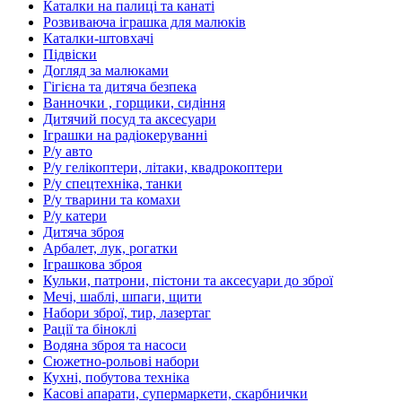
Каталки на палиці та канаті
Розвиваюча іграшка для малюків
Каталки-штовхачі
Підвіски
Догляд за малюками
Гігієна та дитяча безпека
Ванночки , горщики, сидіння
Дитячий посуд та аксесуари
Іграшки на радіокеруванні
Р/у авто
Р/у гелікоптери, літаки, квадрокоптери
Р/у спецтехніка, танки
Р/у тварини та комахи
Р/у катери
Дитяча зброя
Арбалет, лук, рогатки
Іграшкова зброя
Кульки, патрони, пістони та аксесуари до зброї
Мечі, шаблі, шпаги, щити
Набори зброї, тир, лазертаг
Рації та біноклі
Водяна зброя та насоси
Сюжетно-рольові набори
Кухні, побутова техніка
Касові апарати, супермаркети, скарбнички