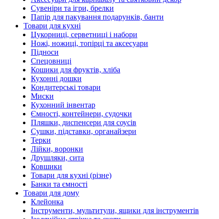
Сувеніри та ігри, брелки
Папір для пакування подарунків, банти
Товари для кухні
Цукорниці, серветниці і набори
Ножі, ножиці, топірці та аксесуари
Підноси
Спецовниці
Кошики для фруктів, хліба
Кухонні дошки
Кондитерські товари
Миски
Кухонний інвентар
Ємності, контейнери, судочки
Пляшки, диспенсери для соусів
Сушки, підставки, органайзери
Терки
Лійки, воронки
Друшляки, сита
Ковшики
Товари для кухні (різне)
Банки та ємності
Товари для дому
Клейонка
Інструменти, мультитули, ящики для інструментів