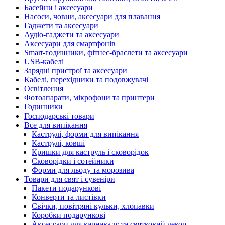
Басейни і аксесуари
Насоси, човни, аксесуари для плавання
Гаджети та аксесуари
Аудіо-гаджети та аксесуари
Аксесуари для смартфонів
Smart-годинники, фітнес-браслети та аксесуари
USB-кабелі
Зарядні пристрої та аксесуари
Кабелі, перехідники та подовжувачі
Освітлення
Фотоапарати, мікрофони та принтери
Годинники
Господарські товари
Все для випікання
Каструлі, форми для випікання
Каструлі, ковші
Кришки для каструль і сковорідок
Сковорідки і сотейники
Форми для льоду та морозива
Товари для свят і сувеніри
Пакети подарункові
Конверти та листівки
Свічки, повітряні кульки, хлопавки
Коробки подарункові
Аксесуари для карнавалу та святковий декор