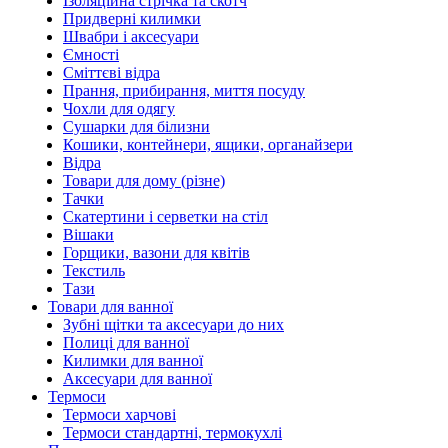
Ізоляційна стрічка та скотч
Придверні килимки
Швабри і аксесуари
Ємності
Сміттєві відра
Прання, прибирання, миття посуду
Чохли для одягу
Сушарки для білизни
Кошики, контейнери, ящики, органайзери
Відра
Товари для дому (різне)
Тачки
Скатертини і серветки на стіл
Вішаки
Горщики, вазони для квітів
Текстиль
Тази
Товари для ванної
Зубні щітки та аксесуари до них
Полиці для ванної
Килимки для ванної
Аксесуари для ванної
Термоси
Термоси харчові
Термоси стандартні, термокухлі