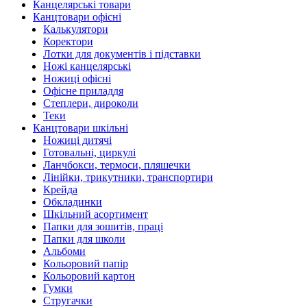
Канцелярські товари
Канцтовари офісні
Калькулятори
Коректори
Лотки для документів і підставки
Ножі канцелярські
Ножиці офісні
Офісне приладдя
Степлери, дироколи
Теки
Канцтовари шкільні
Ножиці дитячі
Готовальні, циркулі
Ланчбокси, термоси, пляшечки
Лінійки, трикутники, транспортири
Крейда
Обкладинки
Шкільний асортимент
Папки для зошитів, праці
Папки для школи
Альбоми
Кольоровий папір
Кольоровий картон
Гумки
Стругачки