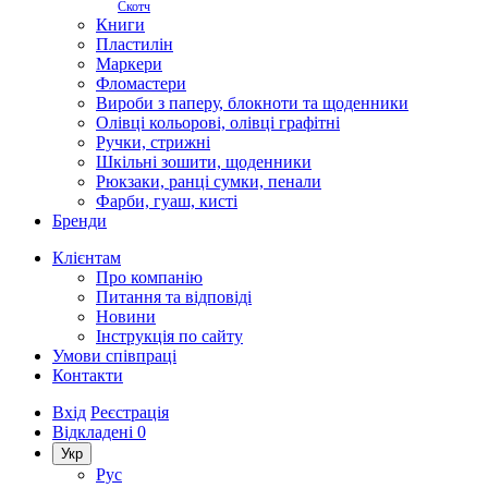
Скотч
Книги
Пластилін
Маркери
Фломастери
Вироби з паперу, блокноти та щоденники
Олівці кольорові, олівці графітні
Ручки, стрижні
Шкільні зошити, щоденники
Рюкзаки, ранці сумки, пенали
Фарби, гуаш, кисті
Бренди
Клієнтам
Про компанію
Питання та відповіді
Новини
Інструкція по сайту
Умови співпраці
Контакти
Вхід
Реєстрація
Відкладені
0
Укр
Рус