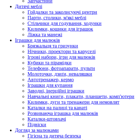
Запчастини
Дитячі меблі
Гойдалки та заколисуючі центри
Парти, столики, м'які меблі
Стільчики для годування, ходунки
Килимки, кошики для іграшок
Ліжка та манежі
Іграшки для малюків
Брязкальця та гризунки
Нічники, проектори та каруселі
Ігрові набори, ігри для малюків
Кубики та пірамідки
Телефони, фотоапарати, пульти
Молоточки, дзиґи, неваляшки
Автотренажер, кермо
Іграшки для купання
Заводні, інерційні іграшки
Навчальні книги, плакати, планшети, комп'ютери
Килимки, дуги та тренажери для немовлят
Каталки на палиці та канаті
Розвиваюча іграшка для малюків
Каталки-штовхачі
Підвіски
Догляд за малюками
Гігієна та дитяча безпека