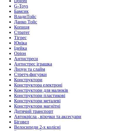
Doloni
G-Toys
Бамсик
ВладиТойс
Данко Тойс
Копиця
Стратег
Тігрес
Юніка
Ідейка
Оріон
Антистреси
Антистрес іграшка
Лизун та слайм
Стретч-фигурки
Конструктори
Конструктора електроні
Конструктори для малюків
Конструктори пластикові
Конструктори металеві
Конструктори магнітні
Дитячий транспорт
Автокрісла , візочки та аксесуари
Біговел
Велосипеди 2-х колісні