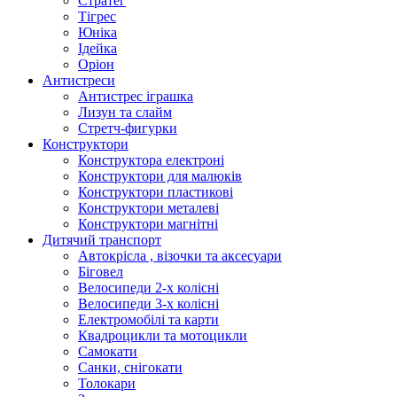
Стратег
Тігрес
Юніка
Ідейка
Оріон
Антистреси
Антистрес іграшка
Лизун та слайм
Стретч-фигурки
Конструктори
Конструктора електроні
Конструктори для малюків
Конструктори пластикові
Конструктори металеві
Конструктори магнітні
Дитячий транспорт
Автокрісла , візочки та аксесуари
Біговел
Велосипеди 2-х колісні
Велосипеди 3-х колісні
Електромобілі та карти
Квадроцикли та мотоцикли
Самокати
Санки, снігокати
Толокари