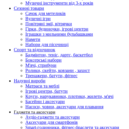
Музичні інструменти від 3-х років
Сезонні товари
Сачок для метеликів
Вуличні ігри
Повітряні змії, вітрячки
Гірки, будиночки, ігрові центри
Іграшки з мильними бульбашками
Намети
Набори для пісочниці
Спорт та відпочинок
Бадмінтон, теніс, дартс, баскетбол
Боксерські набори
М'ячі, стрибуни
Ролики, скейти, ковзани , захист
Тренажери, батути, фітнес
Надувні вироби
Матраси та меблі
Ігрові центри, батути
Круги, нарукавники, плотики, жилети, м'ячі
Басейни і аксесуари
Насоси, човни, аксесуари для плавання
Гаджети та аксесуари
Аудіо-гаджети та аксесуари
Аксесуари для смартфонів
Smart-годинники, фітнес-браслети та аксесуари