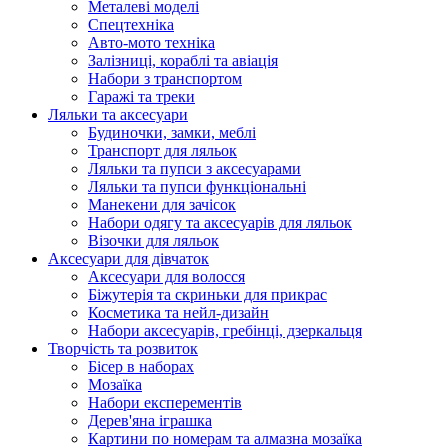
Металеві моделі
Спецтехніка
Авто-мото техніка
Залізниці, кораблі та авіація
Набори з транспортом
Гаражі та треки
Ляльки та аксесуари
Будиночки, замки, меблі
Транспорт для ляльок
Ляльки та пупси з аксесуарами
Ляльки та пупси функціональні
Манекени для зачісок
Набори одягу та аксесуарів для ляльок
Візочки для ляльок
Аксесуари для дівчаток
Аксесуари для волосся
Біжутерія та скриньки для прикрас
Косметика та нейл-дизайн
Набори аксесуарів, гребінці, дзеркальця
Творчість та розвиток
Бісер в наборах
Мозаїка
Набори експерементів
Дерев'яна іграшка
Картини по номерам та алмазна мозаїка