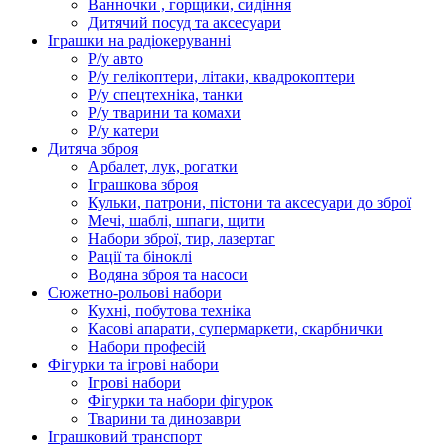
Ванночки , горщики, сидіння
Дитячий посуд та аксесуари
Іграшки на радіокеруванні
Р/у авто
Р/у гелікоптери, літаки, квадрокоптери
Р/у спецтехніка, танки
Р/у тварини та комахи
Р/у катери
Дитяча зброя
Арбалет, лук, рогатки
Іграшкова зброя
Кульки, патрони, пістони та аксесуари до зброї
Мечі, шаблі, шпаги, щити
Набори зброї, тир, лазертаг
Рації та біноклі
Водяна зброя та насоси
Сюжетно-рольові набори
Кухні, побутова техніка
Касові апарати, супермаркети, скарбнички
Набори професій
Фігурки та ігрові набори
Ігрові набори
Фігурки та набори фігурок
Тварини та динозаври
Іграшковий транспорт