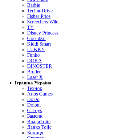
Barbie
TechnoDrive
Fisher-Price
Screechers Wild
TY
Disney Princess
GooJitZu
Kiddi Smart
LUKKY
Funko
DOKA
DINOSTER
Bruder
Laser X
Іграшка Україна
Технок
Artos Games
DoDo
Doloni
G-Toys
Бамсик
ВладиТойс
Данко Тойс
Копиця