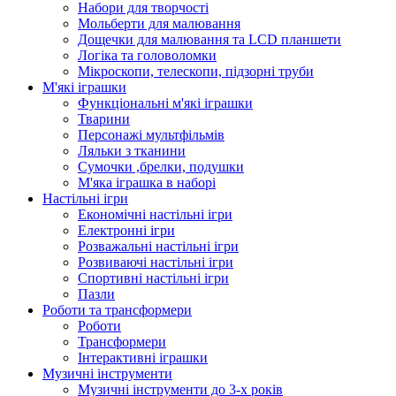
Набори для творчості
Мольберти для малювання
Дощечки для малювання та LCD планшети
Логіка та головоломки
Мікроскопи, телескопи, підзорні труби
М'які іграшки
Функціональні м'які іграшки
Тварини
Персонажі мультфільмів
Ляльки з тканини
Сумочки ,брелки, подушки
М'яка іграшка в наборі
Настільні ігри
Економічні настільні ігри
Електронні ігри
Розважальні настільні ігри
Розвиваючі настільні ігри
Спортивні настільні ігри
Пазли
Роботи та трансформери
Роботи
Трансформери
Інтерактивні іграшки
Музичні інструменти
Музичні інструменти до 3-х років