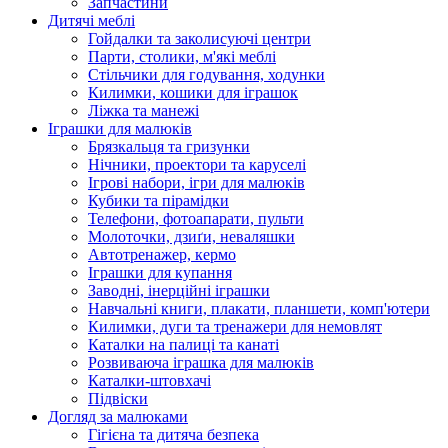
Запчастини
Дитячі меблі
Гойдалки та заколисуючі центри
Парти, столики, м'які меблі
Стільчики для годування, ходунки
Килимки, кошики для іграшок
Ліжка та манежі
Іграшки для малюків
Брязкальця та гризунки
Нічники, проектори та каруселі
Ігрові набори, ігри для малюків
Кубики та пірамідки
Телефони, фотоапарати, пульти
Молоточки, дзиґи, неваляшки
Автотренажер, кермо
Іграшки для купання
Заводні, інерційні іграшки
Навчальні книги, плакати, планшети, комп'ютери
Килимки, дуги та тренажери для немовлят
Каталки на палиці та канаті
Розвиваюча іграшка для малюків
Каталки-штовхачі
Підвіски
Догляд за малюками
Гігієна та дитяча безпека