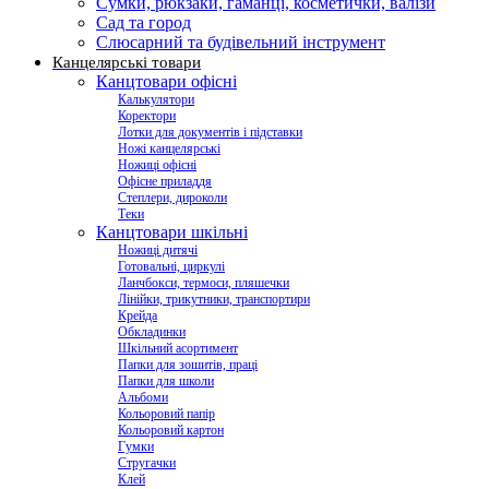
Сумки, рюкзаки, гаманці, косметички, валізи
Сад та город
Слюсарний та будівельний інструмент
Канцелярські товари
Канцтовари офісні
Калькулятори
Коректори
Лотки для документів і підставки
Ножі канцелярські
Ножиці офісні
Офісне приладдя
Степлери, дироколи
Теки
Канцтовари шкільні
Ножиці дитячі
Готовальні, циркулі
Ланчбокси, термоси, пляшечки
Лінійки, трикутники, транспортири
Крейда
Обкладинки
Шкільний асортимент
Папки для зошитів, праці
Папки для школи
Альбоми
Кольоровий папір
Кольоровий картон
Гумки
Стругачки
Клей