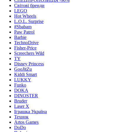
СПЕЦПРОПОЗИЦІЯ -90%
Світові бренди
LEGO
Hot Wheels
L.O.L. Surprise
#Sbabam
Paw Patrol
Barbie
TechnoDrive
Fisher-Price
Screechers Wild
TY
Disney Princess
GooJitZu
Kiddi Smart
LUKKY
Funko
DOKA
DINOSTER
Bruder
Laser X
Іграшка Україна
Технок
Artos Games
DoDo