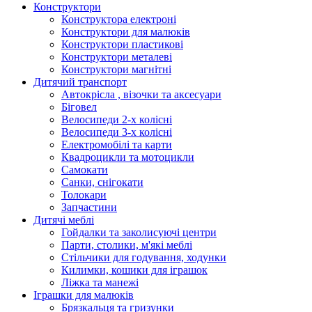
Конструктори
Конструктора електроні
Конструктори для малюків
Конструктори пластикові
Конструктори металеві
Конструктори магнітні
Дитячий транспорт
Автокрісла , візочки та аксесуари
Біговел
Велосипеди 2-х колісні
Велосипеди 3-х колісні
Електромобілі та карти
Квадроцикли та мотоцикли
Самокати
Санки, снігокати
Толокари
Запчастини
Дитячі меблі
Гойдалки та заколисуючі центри
Парти, столики, м'які меблі
Стільчики для годування, ходунки
Килимки, кошики для іграшок
Ліжка та манежі
Іграшки для малюків
Брязкальця та гризунки