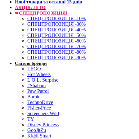
Нові товари за останнi 15 днiв
АКЦІЯ: ЛІТО
➥СПЕЦПРОПОЗИЦІЯ!
СПЕЦПРОПОЗИЦІЯ -10%
СПЕЦПРОПОЗИЦІЯ -30%
СПЕЦПРОПОЗИЦІЯ -40%
СПЕЦПРОПОЗИЦІЯ -50%
СПЕЦПРОПОЗИЦІЯ -60%
СПЕЦПРОПОЗИЦІЯ -70%
СПЕЦПРОПОЗИЦІЯ -80%
СПЕЦПРОПОЗИЦІЯ -90%
Світові бренди
LEGO
Hot Wheels
L.O.L. Surprise
#Sbabam
Paw Patrol
Barbie
TechnoDrive
Fisher-Price
Screechers Wild
TY
Disney Princess
GooJitZu
Kiddi Smart