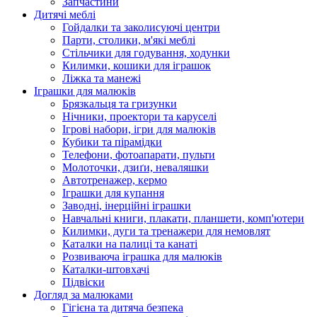
Запчастини
Дитячі меблі
Гойдалки та заколисуючі центри
Парти, столики, м'які меблі
Стільчики для годування, ходунки
Килимки, кошики для іграшок
Ліжка та манежі
Іграшки для малюків
Брязкальця та гризунки
Нічники, проектори та каруселі
Ігрові набори, ігри для малюків
Кубики та пірамідки
Телефони, фотоапарати, пульти
Молоточки, дзиґи, неваляшки
Автотренажер, кермо
Іграшки для купання
Заводні, інерційні іграшки
Навчальні книги, плакати, планшети, комп'ютери
Килимки, дуги та тренажери для немовлят
Каталки на палиці та канаті
Розвиваюча іграшка для малюків
Каталки-штовхачі
Підвіски
Догляд за малюками
Гігієна та дитяча безпека