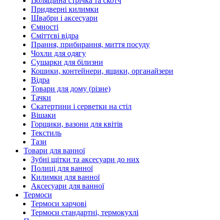
Ізоляційна стрічка та скотч
Придверні килимки
Швабри і аксесуари
Ємності
Сміттєві відра
Прання, прибирання, миття посуду
Чохли для одягу
Сушарки для білизни
Кошики, контейнери, ящики, органайзери
Відра
Товари для дому (різне)
Тачки
Скатертини і серветки на стіл
Вішаки
Горщики, вазони для квітів
Текстиль
Тази
Товари для ванної
Зубні щітки та аксесуари до них
Полиці для ванної
Килимки для ванної
Аксесуари для ванної
Термоси
Термоси харчові
Термоси стандартні, термокухлі