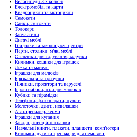
Велосипеди 3-х колісні
Електромобілі та карти
Квадроцикли та мотоцикли
Самокати
Санки, снігокати
Толокари
Запчастини
Дитячі меблі
Гойдалки та заколисуючі центри
Парти, столики, м'які меблі
Стільчики для годування, ходунки
Килимки, кошики для іграшок
Ліжка та манежі
Іграшки для малюків
Брязкальця та гризунки
Нічники, проектори та каруселі
Ігрові набори, ігри для малюків
Кубики та пірамідки
Телефони, фотоапарати, пульти
Молоточки, дзиґи, неваляшки
Автотренажер, кермо
Іграшки для купання
Заводні, інерційні іграшки
Навчальні книги, плакати, планшети, комп'ютери
Килимки, дуги та тренажери для немовлят