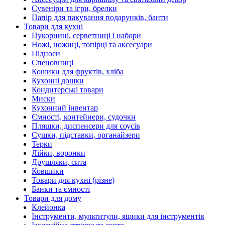
Сувеніри та ігри, брелки
Папір для пакування подарунків, банти
Товари для кухні
Цукорниці, серветниці і набори
Ножі, ножиці, топірці та аксесуари
Підноси
Спецовниці
Кошики для фруктів, хліба
Кухонні дошки
Кондитерські товари
Миски
Кухонний інвентар
Ємності, контейнери, судочки
Пляшки, диспенсери для соусів
Сушки, підставки, органайзери
Терки
Лійки, воронки
Друшляки, сита
Ковшики
Товари для кухні (різне)
Банки та ємності
Товари для дому
Клейонка
Інструменти, мультитули, ящики для інструментів