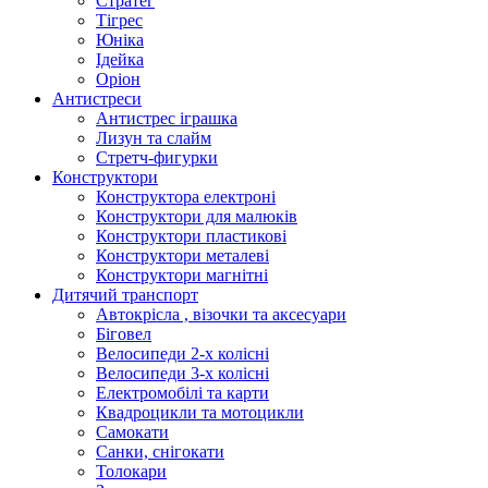
Стратег
Тігрес
Юніка
Ідейка
Оріон
Антистреси
Антистрес іграшка
Лизун та слайм
Стретч-фигурки
Конструктори
Конструктора електроні
Конструктори для малюків
Конструктори пластикові
Конструктори металеві
Конструктори магнітні
Дитячий транспорт
Автокрісла , візочки та аксесуари
Біговел
Велосипеди 2-х колісні
Велосипеди 3-х колісні
Електромобілі та карти
Квадроцикли та мотоцикли
Самокати
Санки, снігокати
Толокари