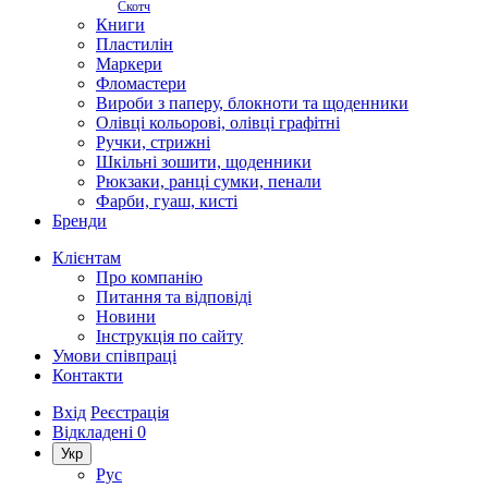
Скотч
Книги
Пластилін
Маркери
Фломастери
Вироби з паперу, блокноти та щоденники
Олівці кольорові, олівці графітні
Ручки, стрижні
Шкільні зошити, щоденники
Рюкзаки, ранці сумки, пенали
Фарби, гуаш, кисті
Бренди
Клієнтам
Про компанію
Питання та відповіді
Новини
Інструкція по сайту
Умови співпраці
Контакти
Вхід
Реєстрація
Відкладені
0
Укр
Рус