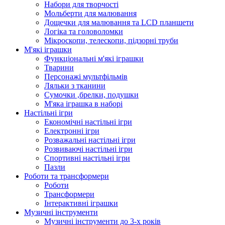
Набори для творчості
Мольберти для малювання
Дощечки для малювання та LCD планшети
Логіка та головоломки
Мікроскопи, телескопи, підзорні труби
М'які іграшки
Функціональні м'які іграшки
Тварини
Персонажі мультфільмів
Ляльки з тканини
Сумочки ,брелки, подушки
М'яка іграшка в наборі
Настільні ігри
Економічні настільні ігри
Електронні ігри
Розважальні настільні ігри
Розвиваючі настільні ігри
Спортивні настільні ігри
Пазли
Роботи та трансформери
Роботи
Трансформери
Інтерактивні іграшки
Музичні інструменти
Музичні інструменти до 3-х років