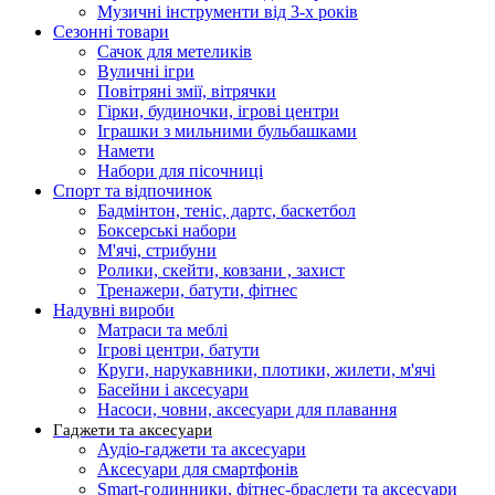
Музичні інструменти від 3-х років
Сезонні товари
Сачок для метеликів
Вуличні ігри
Повітряні змії, вітрячки
Гірки, будиночки, ігрові центри
Іграшки з мильними бульбашками
Намети
Набори для пісочниці
Спорт та відпочинок
Бадмінтон, теніс, дартс, баскетбол
Боксерські набори
М'ячі, стрибуни
Ролики, скейти, ковзани , захист
Тренажери, батути, фітнес
Надувні вироби
Матраси та меблі
Ігрові центри, батути
Круги, нарукавники, плотики, жилети, м'ячі
Басейни і аксесуари
Насоси, човни, аксесуари для плавання
Гаджети та аксесуари
Аудіо-гаджети та аксесуари
Аксесуари для смартфонів
Smart-годинники, фітнес-браслети та аксесуари