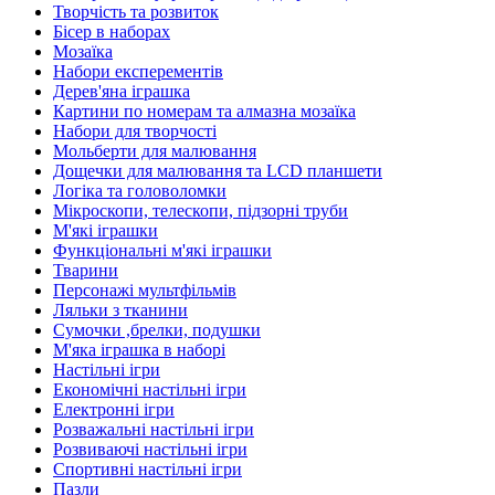
Творчість та розвиток
Бісер в наборах
Мозаїка
Набори експерементів
Дерев'яна іграшка
Картини по номерам та алмазна мозаїка
Набори для творчості
Мольберти для малювання
Дощечки для малювання та LCD планшети
Логіка та головоломки
Мікроскопи, телескопи, підзорні труби
М'які іграшки
Функціональні м'які іграшки
Тварини
Персонажі мультфільмів
Ляльки з тканини
Сумочки ,брелки, подушки
М'яка іграшка в наборі
Настільні ігри
Економічні настільні ігри
Електронні ігри
Розважальні настільні ігри
Розвиваючі настільні ігри
Спортивні настільні ігри
Пазли