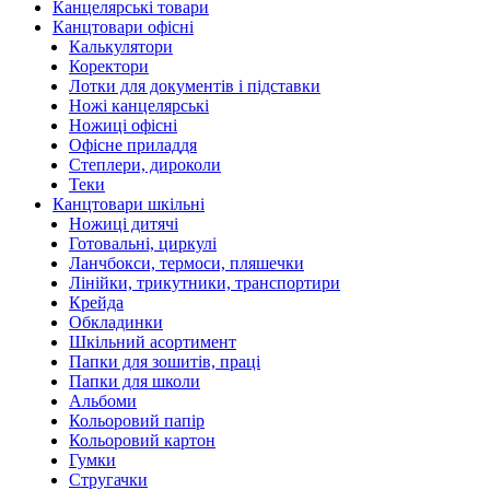
Канцелярські товари
Канцтовари офісні
Калькулятори
Коректори
Лотки для документів і підставки
Ножі канцелярські
Ножиці офісні
Офісне приладдя
Степлери, дироколи
Теки
Канцтовари шкільні
Ножиці дитячі
Готовальні, циркулі
Ланчбокси, термоси, пляшечки
Лінійки, трикутники, транспортири
Крейда
Обкладинки
Шкільний асортимент
Папки для зошитів, праці
Папки для школи
Альбоми
Кольоровий папір
Кольоровий картон
Гумки
Стругачки