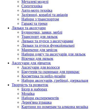
Металеві моделі
Спецтехніка
Авто-мото техніка
Залізниці, кораблі та авіація
Набори з транспортом
Гаражі та треки
Ляльки та аксесуари
Будиночки, замки, меблі
Транспорт для ляльок
Ляльки та пупси з аксесуарами
Ляльки та пупси функціональні
Манекени для зачісок
Набори одягу та аксесуарів для ляльок
Візочки для ляльок
Аксесуари для дівчаток
Аксесуари для волосся
Біжутерія та скриньки для прикрас
Косметика та нейл-дизайн
Набори аксесуарів, гребінці, дзеркальця
Творчість та розвиток
Бісер в наборах
Мозаїка
Набори експерементів
Дерев'яна іграшка
Картини по номерам та алмазна мозаїка