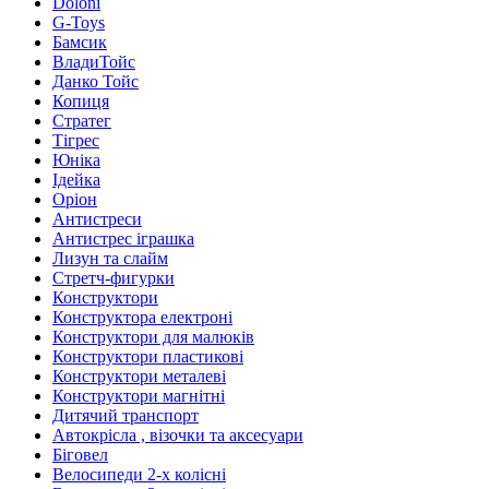
Doloni
G-Toys
Бамсик
ВладиТойс
Данко Тойс
Копиця
Стратег
Тігрес
Юніка
Ідейка
Оріон
Антистреси
Антистрес іграшка
Лизун та слайм
Стретч-фигурки
Конструктори
Конструктора електроні
Конструктори для малюків
Конструктори пластикові
Конструктори металеві
Конструктори магнітні
Дитячий транспорт
Автокрісла , візочки та аксесуари
Біговел
Велосипеди 2-х колісні