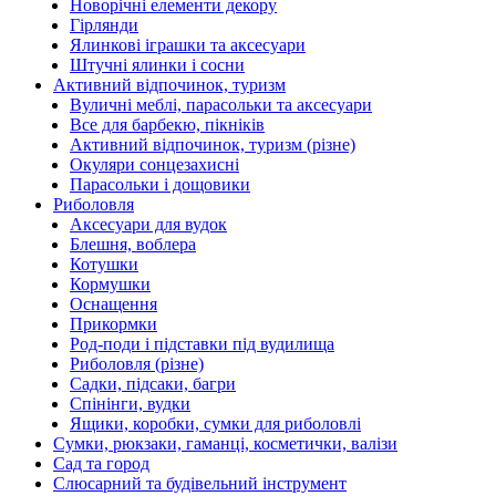
Новорічні елементи декору
Гірлянди
Ялинкові іграшки та аксесуари
Штучні ялинки і сосни
Активний відпочинок, туризм
Вуличні меблі, парасольки та аксесуари
Все для барбекю, пікніків
Активний відпочинок, туризм (різне)
Окуляри сонцезахисні
Парасольки і дощовики
Риболовля
Аксесуари для вудок
Блешня, воблера
Котушки
Кормушки
Оснащення
Прикормки
Род-поди і підставки під вудилища
Риболовля (різне)
Садки, підсаки, багри
Спінінги, вудки
Ящики, коробки, сумки для риболовлі
Сумки, рюкзаки, гаманці, косметички, валізи
Сад та город
Слюсарний та будівельний інструмент