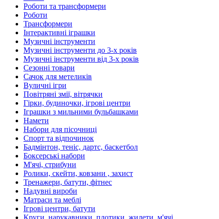
Роботи та трансформери
Роботи
Трансформери
Інтерактивні іграшки
Музичні інструменти
Музичні інструменти до 3-х років
Музичні інструменти від 3-х років
Сезонні товари
Сачок для метеликів
Вуличні ігри
Повітряні змії, вітрячки
Гірки, будиночки, ігрові центри
Іграшки з мильними бульбашками
Намети
Набори для пісочниці
Спорт та відпочинок
Бадмінтон, теніс, дартс, баскетбол
Боксерські набори
М'ячі, стрибуни
Ролики, скейти, ковзани , захист
Тренажери, батути, фітнес
Надувні вироби
Матраси та меблі
Ігрові центри, батути
Круги, нарукавники, плотики, жилети, м'ячі