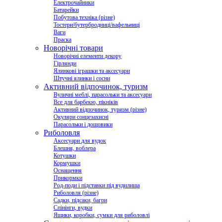
Електрочайники
Батарейки
Побутова техніка (різне)
Тостери/бутербродниці/вафельниці
Ваги
Праска
Новорічні товари
Новорічні елементи декору
Гірлянди
Ялинкові іграшки та аксесуари
Штучні ялинки і сосни
Активний відпочинок, туризм
Вуличні меблі, парасольки та аксесуари
Все для барбекю, пікніків
Активний відпочинок, туризм (різне)
Окуляри сонцезахисні
Парасольки і дощовики
Риболовля
Аксесуари для вудок
Блешня, воблера
Котушки
Кормушки
Оснащення
Прикормки
Род-поди і підставки під вудилища
Риболовля (різне)
Садки, підсаки, багри
Спінінги, вудки
Ящики, коробки, сумки для риболовлі