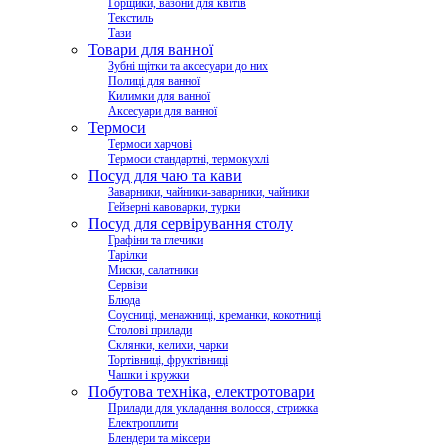
Горщики, вазони для квітів
Текстиль
Тази
Товари для ванної
Зубні щітки та аксесуари до них
Полиці для ванної
Килимки для ванної
Аксесуари для ванної
Термоси
Термоси харчові
Термоси стандартні, термокухлі
Посуд для чаю та кави
Заварники, чайники-заварники, чайники
Гейзерні кавоварки, турки
Посуд для сервірування столу
Графіни та глечики
Тарілки
Миски, салатники
Сервізи
Блюда
Соусниці, менажниці, креманки, кокотниці
Столові прилади
Склянки, келихи, чарки
Тортівниці, фруктівниці
Чашки і кружки
Побутова техніка, електротовари
Прилади для укладання волосся, стрижка
Електроплити
Блендери та міксери