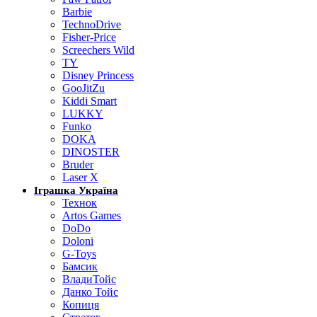
Barbie
TechnoDrive
Fisher-Price
Screechers Wild
TY
Disney Princess
GooJitZu
Kiddi Smart
LUKKY
Funko
DOKA
DINOSTER
Bruder
Laser X
Іграшка Україна
Технок
Artos Games
DoDo
Doloni
G-Toys
Бамсик
ВладиТойс
Данко Тойс
Копиця