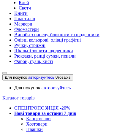
Клей
Скотч
Книги
Пластилін
Маркери
Фломастери
Вироби з паперу, блокноти та щоденники
Олівці кольорові, олівці графітні
Ручки, стрижні
Шкільні зошити, щоденники
Рюкзаки, ранці сумки, пенали
Фарби, гуаш, кисті
Для покупок
авторизуйтесь
0
товарів
Для покупок
авторизуйтесь
Каталог товарів
СПЕЦПРОПОЗИЦІЯ -20%
Нові товари за останнi 7 днiв
Канцтовари
Хозтовари
Іграшки