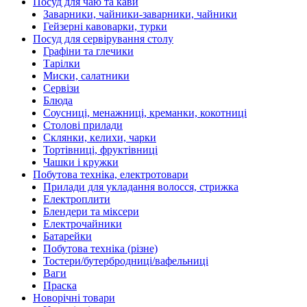
Посуд для чаю та кави
Заварники, чайники-заварники, чайники
Гейзерні кавоварки, турки
Посуд для сервірування столу
Графіни та глечики
Тарілки
Миски, салатники
Сервізи
Блюда
Соусниці, менажниці, креманки, кокотниці
Столові прилади
Склянки, келихи, чарки
Тортівниці, фруктівниці
Чашки і кружки
Побутова техніка, електротовари
Прилади для укладання волосся, стрижка
Електроплити
Блендери та міксери
Електрочайники
Батарейки
Побутова техніка (різне)
Тостери/бутербродниці/вафельниці
Ваги
Праска
Новорічні товари