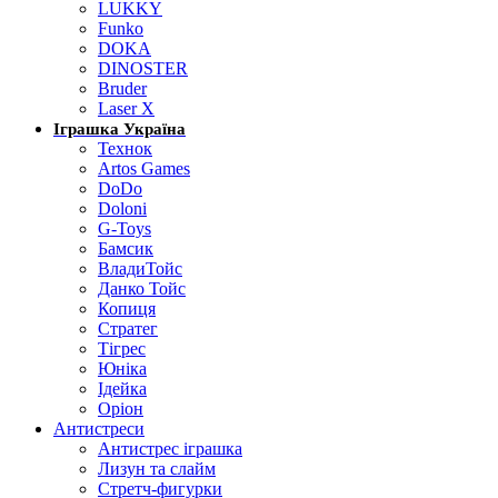
LUKKY
Funko
DOKA
DINOSTER
Bruder
Laser X
Іграшка Україна
Технок
Artos Games
DoDo
Doloni
G-Toys
Бамсик
ВладиТойс
Данко Тойс
Копиця
Стратег
Тігрес
Юніка
Ідейка
Оріон
Антистреси
Антистрес іграшка
Лизун та слайм
Стретч-фигурки