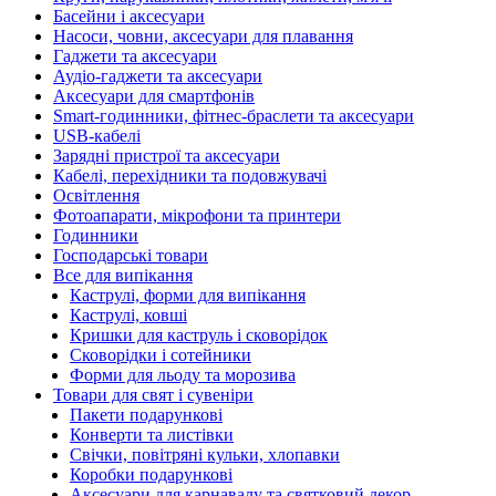
Басейни і аксесуари
Насоси, човни, аксесуари для плавання
Гаджети та аксесуари
Аудіо-гаджети та аксесуари
Аксесуари для смартфонів
Smart-годинники, фітнес-браслети та аксесуари
USB-кабелі
Зарядні пристрої та аксесуари
Кабелі, перехідники та подовжувачі
Освітлення
Фотоапарати, мікрофони та принтери
Годинники
Господарські товари
Все для випікання
Каструлі, форми для випікання
Каструлі, ковші
Кришки для каструль і сковорідок
Сковорідки і сотейники
Форми для льоду та морозива
Товари для свят і сувеніри
Пакети подарункові
Конверти та листівки
Свічки, повітряні кульки, хлопавки
Коробки подарункові
Аксесуари для карнавалу та святковий декор