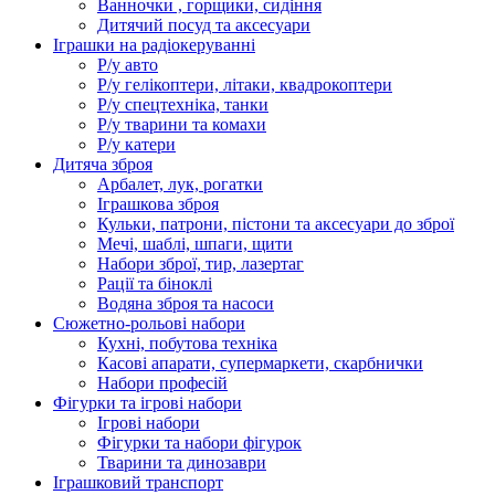
Ванночки , горщики, сидіння
Дитячий посуд та аксесуари
Іграшки на радіокеруванні
Р/у авто
Р/у гелікоптери, літаки, квадрокоптери
Р/у спецтехніка, танки
Р/у тварини та комахи
Р/у катери
Дитяча зброя
Арбалет, лук, рогатки
Іграшкова зброя
Кульки, патрони, пістони та аксесуари до зброї
Мечі, шаблі, шпаги, щити
Набори зброї, тир, лазертаг
Рації та біноклі
Водяна зброя та насоси
Сюжетно-рольові набори
Кухні, побутова техніка
Касові апарати, супермаркети, скарбнички
Набори професій
Фігурки та ігрові набори
Ігрові набори
Фігурки та набори фігурок
Тварини та динозаври
Іграшковий транспорт