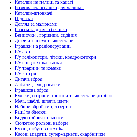
Каталки на палиці та канаті
Розвиваюча іграшка для малюків
Каталки-штовхачі
Підвіски
Догляд за малюками
Гігієна та дитяча безпека
Ванночки , горщики, сидіння
Дитячий посуд та аксесуари
Іграшки на радіокеруванні
Р/у авто
Р/у гелікоптери, літаки, квадрокоптери
Р/у спецтехніка, танки
Р/у тварини та комахи
Р/у катери
Дитяча зброя
Арбалет, лук, рогатки
Іграшкова зброя
Кульки, патрони, пістони та аксесуари до зброї
Мечі, шаблі, шпаги, щити
Набори зброї, тир, лазертаг
Рації та біноклі
Водяна зброя та насоси
Сюжетно-рольові набори
Кухні, побутова техніка
Касові апарати, супермаркети, скарбнички