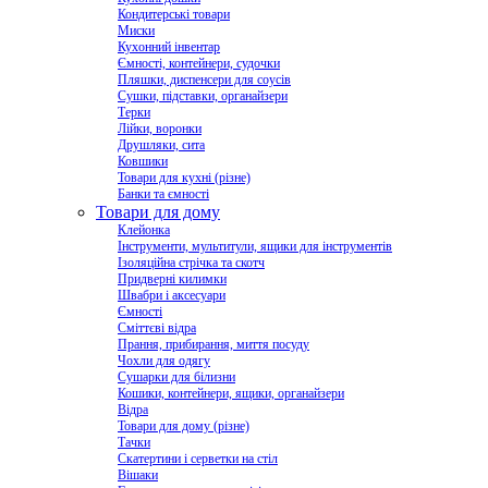
Кондитерські товари
Миски
Кухонний інвентар
Ємності, контейнери, судочки
Пляшки, диспенсери для соусів
Сушки, підставки, органайзери
Терки
Лійки, воронки
Друшляки, сита
Ковшики
Товари для кухні (різне)
Банки та ємності
Товари для дому
Клейонка
Інструменти, мультитули, ящики для інструментів
Ізоляційна стрічка та скотч
Придверні килимки
Швабри і аксесуари
Ємності
Сміттєві відра
Прання, прибирання, миття посуду
Чохли для одягу
Сушарки для білизни
Кошики, контейнери, ящики, органайзери
Відра
Товари для дому (різне)
Тачки
Скатертини і серветки на стіл
Вішаки