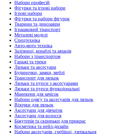
Набори професій
Фігурки та ігрові набори
Ігрові набори
Фігурки та набори фігурок
Тварини та динозаври
Іграшковий транспорт
Металеві моделі
Спецтехніка
Авто-мото техніка
Залізниці, кораблі та авіація
Набори з транспортом
Гаражі та треки
Ляльки та аксесуари
Будиночки, замки, меблі
Транспорт для ляльок
Ляльки та пупси з аксесуарами
Ляльки та пупси функціональні
Манекени для зачісок
Набори одягу та аксесуарів для ляльок
Візочки для ляльок
Аксесуари для дівчаток
Аксесуари для волосся
Біжутерія та скриньки для прикрас
Косметика та нейл-дизайн
Набори аксесуарів, гребінці, дзеркальця