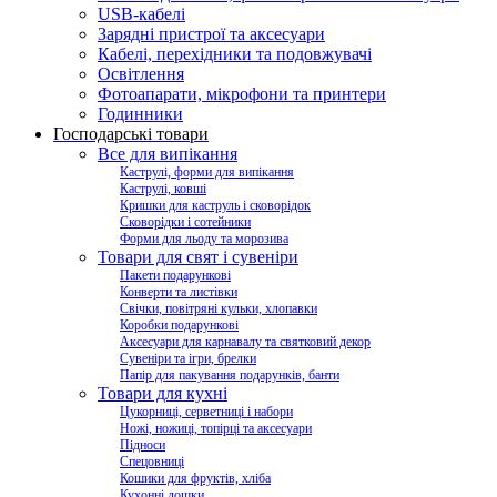
USB-кабелі
Зарядні пристрої та аксесуари
Кабелі, перехідники та подовжувачі
Освітлення
Фотоапарати, мікрофони та принтери
Годинники
Господарські товари
Все для випікання
Каструлі, форми для випікання
Каструлі, ковші
Кришки для каструль і сковорідок
Сковорідки і сотейники
Форми для льоду та морозива
Товари для свят і сувеніри
Пакети подарункові
Конверти та листівки
Свічки, повітряні кульки, хлопавки
Коробки подарункові
Аксесуари для карнавалу та святковий декор
Сувеніри та ігри, брелки
Папір для пакування подарунків, банти
Товари для кухні
Цукорниці, серветниці і набори
Ножі, ножиці, топірці та аксесуари
Підноси
Спецовниці
Кошики для фруктів, хліба
Кухонні дошки