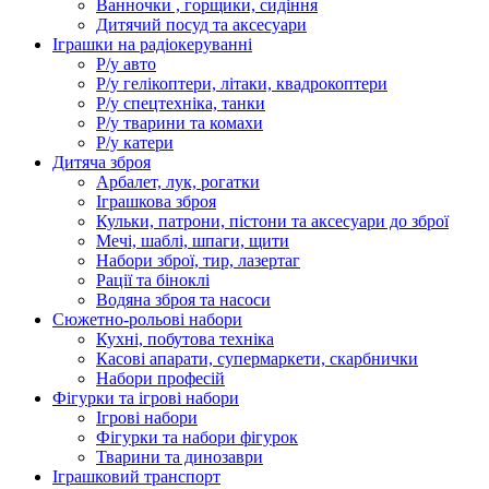
Ванночки , горщики, сидіння
Дитячий посуд та аксесуари
Іграшки на радіокеруванні
Р/у авто
Р/у гелікоптери, літаки, квадрокоптери
Р/у спецтехніка, танки
Р/у тварини та комахи
Р/у катери
Дитяча зброя
Арбалет, лук, рогатки
Іграшкова зброя
Кульки, патрони, пістони та аксесуари до зброї
Мечі, шаблі, шпаги, щити
Набори зброї, тир, лазертаг
Рації та біноклі
Водяна зброя та насоси
Сюжетно-рольові набори
Кухні, побутова техніка
Касові апарати, супермаркети, скарбнички
Набори професій
Фігурки та ігрові набори
Ігрові набори
Фігурки та набори фігурок
Тварини та динозаври
Іграшковий транспорт