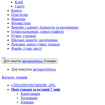
Клей
Скотч
Книги
Пластилін
Маркери
Фломастери
Вироби з паперу, блокноти та щоденники
Олівці кольорові, олівці графітні
Ручки, стрижні
Шкільні зошити, щоденники
Рюкзаки, ранці сумки, пенали
Фарби, гуаш, кисті
Для покупок
авторизуйтесь
0
товарів
Для покупок
авторизуйтесь
Каталог товарів
СПЕЦПРОПОЗИЦІЯ -20%
Нові товари за останнi 7 днiв
Канцтовари
Хозтовари
Іграшки