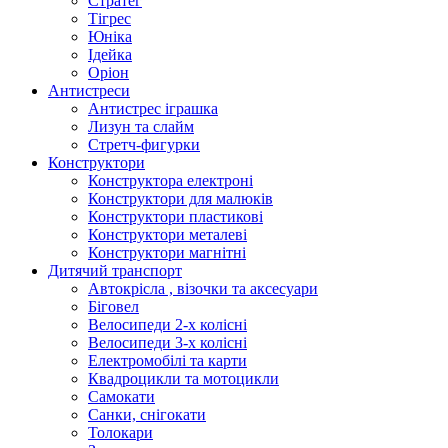
Стратег
Тігрес
Юніка
Ідейка
Оріон
Антистреси
Антистрес іграшка
Лизун та слайм
Стретч-фигурки
Конструктори
Конструктора електроні
Конструктори для малюків
Конструктори пластикові
Конструктори металеві
Конструктори магнітні
Дитячий транспорт
Автокрісла , візочки та аксесуари
Біговел
Велосипеди 2-х колісні
Велосипеди 3-х колісні
Електромобілі та карти
Квадроцикли та мотоцикли
Самокати
Санки, снігокати
Толокари