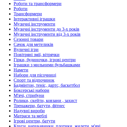
Роботи та трансформери
Роботи
Трансформери
Інтерактивні іграшки
Музичні інструменти
Музичні інструменти до 3-х років
Музичні інструменти від 3-х років
Сезонні товари
Сачок для метеликів
Вуличні ігри
Повітряні змії, вітрячки
Гірки, будиночки, ігрові центри
Іграшки з мильними бульбашками
Намети
Набори для пісочниці
Спорт та відпочинок
Бадмінтон, теніс, дартс, баскетбол
Боксерські набори
М'ячі, стрибуни
Ролики, скейти, ковзани , захист
Тренажери, батути, фітнес
Надувні вироби
Матраси та меблі
Ігрові центри, батути
Круги, нарукавники, плотики, жилети, м'ячі