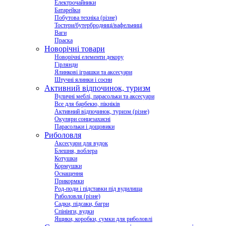
Електрочайники
Батарейки
Побутова техніка (різне)
Тостери/бутербродниці/вафельниці
Ваги
Праска
Новорічні товари
Новорічні елементи декору
Гірлянди
Ялинкові іграшки та аксесуари
Штучні ялинки і сосни
Активний відпочинок, туризм
Вуличні меблі, парасольки та аксесуари
Все для барбекю, пікніків
Активний відпочинок, туризм (різне)
Окуляри сонцезахисні
Парасольки і дощовики
Риболовля
Аксесуари для вудок
Блешня, воблера
Котушки
Кормушки
Оснащення
Прикормки
Род-поди і підставки під вудилища
Риболовля (різне)
Садки, підсаки, багри
Спінінги, вудки
Ящики, коробки, сумки для риболовлі