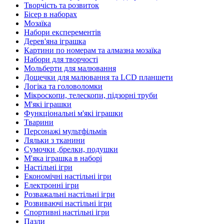
Творчість та розвиток
Бісер в наборах
Мозаїка
Набори експерементів
Дерев'яна іграшка
Картини по номерам та алмазна мозаїка
Набори для творчості
Мольберти для малювання
Дощечки для малювання та LCD планшети
Логіка та головоломки
Мікроскопи, телескопи, підзорні труби
М'які іграшки
Функціональні м'які іграшки
Тварини
Персонажі мультфільмів
Ляльки з тканини
Сумочки ,брелки, подушки
М'яка іграшка в наборі
Настільні ігри
Економічні настільні ігри
Електронні ігри
Розважальні настільні ігри
Розвиваючі настільні ігри
Спортивні настільні ігри
Пазли