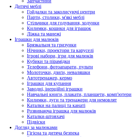
Запчастини
Дитячі меблі
Гойдалки та заколисуючі центри
Парти, столики, м'які меблі
Стільчики для годування, ходунки
Килимки, кошики для іграшок
Ліжка та манежі
Іграшки для малюків
Брязкальця та гризунки
Нічники, проектори та каруселі
Ігрові набори, ігри для малюків
Кубики та пірамідки
Телефони, фотоапарати, пульти
Молоточки, дзиґи, неваляшки
Автотренажер, кермо
Іграшки для купання
Заводні, інерційні іграшки
Навчальні книги, плакати, планшети, комп'ютери
Килимки, дуги та тренажери для немовлят
Каталки на палиці та канаті
Розвиваюча іграшка для малюків
Каталки-штовхачі
Підвіски
Догляд за малюками
Гігієна та дитяча безпека