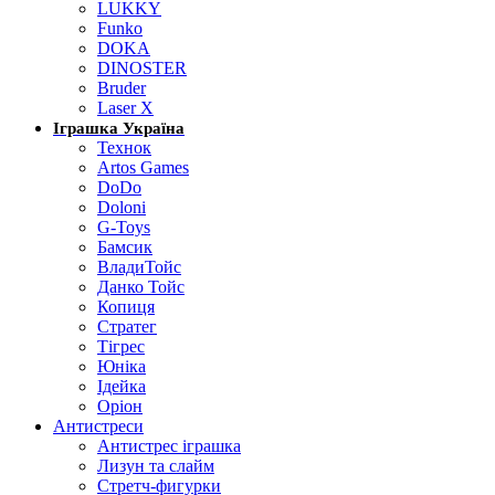
LUKKY
Funko
DOKA
DINOSTER
Bruder
Laser X
Іграшка Україна
Технок
Artos Games
DoDo
Doloni
G-Toys
Бамсик
ВладиТойс
Данко Тойс
Копиця
Стратег
Тігрес
Юніка
Ідейка
Оріон
Антистреси
Антистрес іграшка
Лизун та слайм
Стретч-фигурки