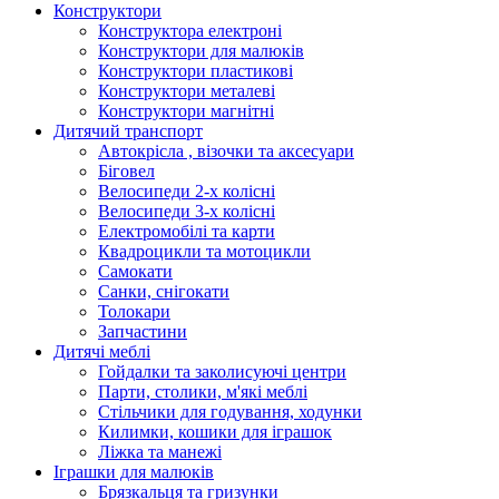
Конструктори
Конструктора електроні
Конструктори для малюків
Конструктори пластикові
Конструктори металеві
Конструктори магнітні
Дитячий транспорт
Автокрісла , візочки та аксесуари
Біговел
Велосипеди 2-х колісні
Велосипеди 3-х колісні
Електромобілі та карти
Квадроцикли та мотоцикли
Самокати
Санки, снігокати
Толокари
Запчастини
Дитячі меблі
Гойдалки та заколисуючі центри
Парти, столики, м'які меблі
Стільчики для годування, ходунки
Килимки, кошики для іграшок
Ліжка та манежі
Іграшки для малюків
Брязкальця та гризунки