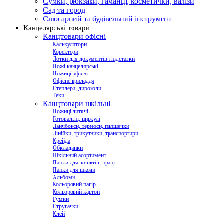
Сумки, рюкзаки, гаманці, косметички, валізи
Сад та город
Слюсарний та будівельний інструмент
Канцелярські товари
Канцтовари офісні
Калькулятори
Коректори
Лотки для документів і підставки
Ножі канцелярські
Ножиці офісні
Офісне приладдя
Степлери, дироколи
Теки
Канцтовари шкільні
Ножиці дитячі
Готовальні, циркулі
Ланчбокси, термоси, пляшечки
Лінійки, трикутники, транспортири
Крейда
Обкладинки
Шкільний асортимент
Папки для зошитів, праці
Папки для школи
Альбоми
Кольоровий папір
Кольоровий картон
Гумки
Стругачки
Клей