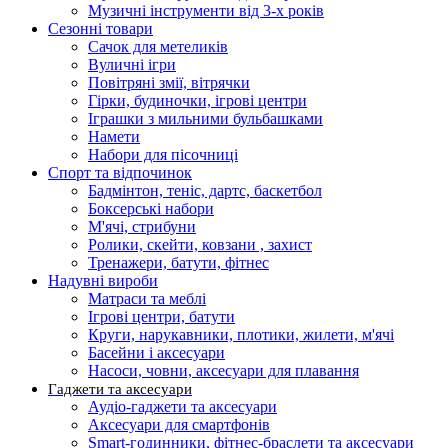
Музичні інструменти від 3-х років
Сезонні товари
Сачок для метеликів
Вуличні ігри
Повітряні змії, вітрячки
Гірки, будиночки, ігрові центри
Іграшки з мильними бульбашками
Намети
Набори для пісочниці
Спорт та відпочинок
Бадмінтон, теніс, дартс, баскетбол
Боксерські набори
М'ячі, стрибуни
Ролики, скейти, ковзани , захист
Тренажери, батути, фітнес
Надувні вироби
Матраси та меблі
Ігрові центри, батути
Круги, нарукавники, плотики, жилети, м'ячі
Басейни і аксесуари
Насоси, човни, аксесуари для плавання
Гаджети та аксесуари
Аудіо-гаджети та аксесуари
Аксесуари для смартфонів
Smart-годинники, фітнес-браслети та аксесуари