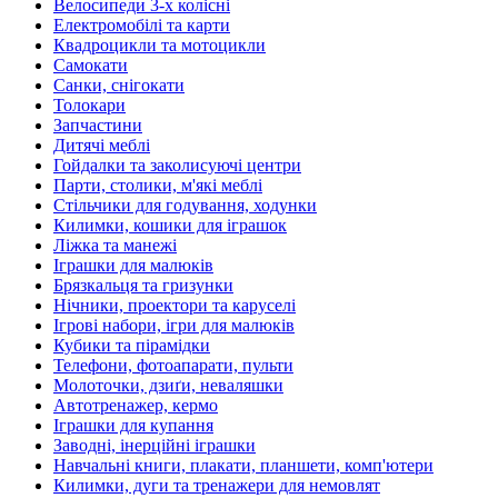
Велосипеди 3-х колісні
Електромобілі та карти
Квадроцикли та мотоцикли
Самокати
Санки, снігокати
Толокари
Запчастини
Дитячі меблі
Гойдалки та заколисуючі центри
Парти, столики, м'які меблі
Стільчики для годування, ходунки
Килимки, кошики для іграшок
Ліжка та манежі
Іграшки для малюків
Брязкальця та гризунки
Нічники, проектори та каруселі
Ігрові набори, ігри для малюків
Кубики та пірамідки
Телефони, фотоапарати, пульти
Молоточки, дзиґи, неваляшки
Автотренажер, кермо
Іграшки для купання
Заводні, інерційні іграшки
Навчальні книги, плакати, планшети, комп'ютери
Килимки, дуги та тренажери для немовлят