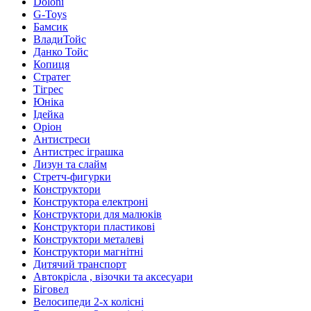
Doloni
G-Toys
Бамсик
ВладиТойс
Данко Тойс
Копиця
Стратег
Тігрес
Юніка
Ідейка
Оріон
Антистреси
Антистрес іграшка
Лизун та слайм
Стретч-фигурки
Конструктори
Конструктора електроні
Конструктори для малюків
Конструктори пластикові
Конструктори металеві
Конструктори магнітні
Дитячий транспорт
Автокрісла , візочки та аксесуари
Біговел
Велосипеди 2-х колісні