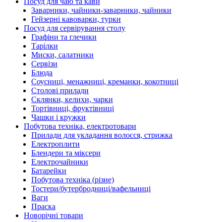
Посуд для чаю та кави
Заварники, чайники-заварники, чайники
Гейзерні кавоварки, турки
Посуд для сервірування столу
Графіни та глечики
Тарілки
Миски, салатники
Сервізи
Блюда
Соусниці, менажниці, креманки, кокотниці
Столові прилади
Склянки, келихи, чарки
Тортівниці, фруктівниці
Чашки і кружки
Побутова техніка, електротовари
Прилади для укладання волосся, стрижка
Електроплити
Блендери та міксери
Електрочайники
Батарейки
Побутова техніка (різне)
Тостери/бутербродниці/вафельниці
Ваги
Праска
Новорічні товари