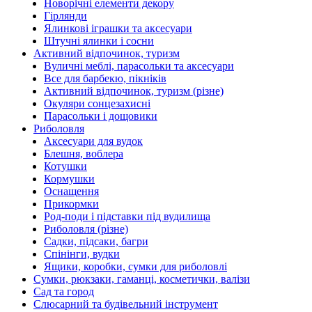
Новорічні елементи декору
Гірлянди
Ялинкові іграшки та аксесуари
Штучні ялинки і сосни
Активний відпочинок, туризм
Вуличні меблі, парасольки та аксесуари
Все для барбекю, пікніків
Активний відпочинок, туризм (різне)
Окуляри сонцезахисні
Парасольки і дощовики
Риболовля
Аксесуари для вудок
Блешня, воблера
Котушки
Кормушки
Оснащення
Прикормки
Род-поди і підставки під вудилища
Риболовля (різне)
Садки, підсаки, багри
Спінінги, вудки
Ящики, коробки, сумки для риболовлі
Сумки, рюкзаки, гаманці, косметички, валізи
Сад та город
Слюсарний та будівельний інструмент