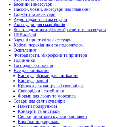
Басейни і аксесуари
Насоси, човни, аксесуари для плавання
Гаджети та аксесуари
Аудіо-гаджети та аксесуари
Аксесуари для смартфонів
Smart-годинники, фітнес-браслети та аксесуари
USB-кабелі
Зарядні пристрої та аксесуари
Кабелі, перехідники та подовжувачі
Освітлення
Фотоапарати, мікрофони та принтери
Годинники
Господарські товари
Все для випікання
Каструлі, форми для випікання
Каструлі, ковші
Кришки для каструль і сковорідок
Сковорідки і сотейники
Форми для льоду та морозива
Товари для свят і сувеніри
Пакети подарункові
Конверти та листівки
Свічки, повітряні кульки, хлопавки
Коробки подарункові
Аксесуари для карнавалу та святковий декор