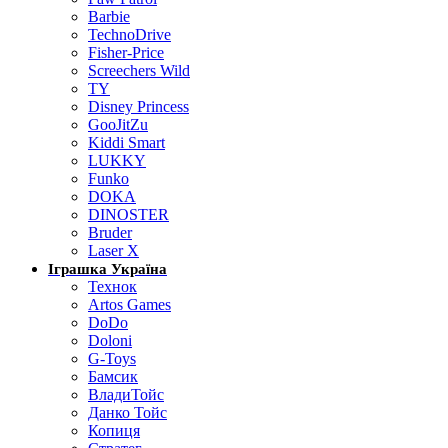
Barbie
TechnoDrive
Fisher-Price
Screechers Wild
TY
Disney Princess
GooJitZu
Kiddi Smart
LUKKY
Funko
DOKA
DINOSTER
Bruder
Laser X
Іграшка Україна
Технок
Artos Games
DoDo
Doloni
G-Toys
Бамсик
ВладиТойс
Данко Тойс
Копиця