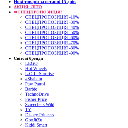
Нові товари за останнi 15 днiв
АКЦІЯ: ЛІТО
➥СПЕЦПРОПОЗИЦІЯ!
СПЕЦПРОПОЗИЦІЯ -10%
СПЕЦПРОПОЗИЦІЯ -30%
СПЕЦПРОПОЗИЦІЯ -40%
СПЕЦПРОПОЗИЦІЯ -50%
СПЕЦПРОПОЗИЦІЯ -60%
СПЕЦПРОПОЗИЦІЯ -70%
СПЕЦПРОПОЗИЦІЯ -80%
СПЕЦПРОПОЗИЦІЯ -90%
Світові бренди
LEGO
Hot Wheels
L.O.L. Surprise
#Sbabam
Paw Patrol
Barbie
TechnoDrive
Fisher-Price
Screechers Wild
TY
Disney Princess
GooJitZu
Kiddi Smart