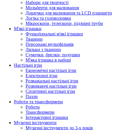
Набори для творчості
Мольберти для малювання
Дощечки для малювання та LCD планшети
Логіка та головоломки
Мікроскопи, телескопи, підзорні труби
М'які іграшки
Функціональні м'які іграшки
Тварини
Персонажі мультфільмів
Ляльки з тканини
Сумочки ,брелки, подушки
М'яка іграшка в наборі
Настільні ігри
Економічні настільні ігри
Електронні ігри
Розважальні настільні ігри
Розвиваючі настільні ігри
Спортивні настільні ігри
Пазли
Роботи та трансформери
Роботи
Трансформери
Інтерактивні іграшки
Музичні інструменти
Музичні інструменти до 3-х років