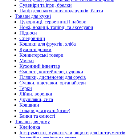
Сувеніри та ігри, брелки
Папір для пакування подарунків, банти
Товари для кухні
Цукорниці, серветниці і набори
Ножі, ножиці, топірці та аксесуари
Підноси
Спецовниці
Кошики для фруктів, хліба
Кухонні дошки
Кондитерські товари
Миски
Кухонний інвентар
Ємності, контейнери, судочки
Пляшки, диспенсери для соусів
Сушки, підставки, органайзери
Терки
Лійки, воронки
Друшляки, сита
Ковшики
Товари для кухні (різне)
Банки та ємності
Товари для дому
Клейонка
Інструменти, мультитули, ящики для інструментів