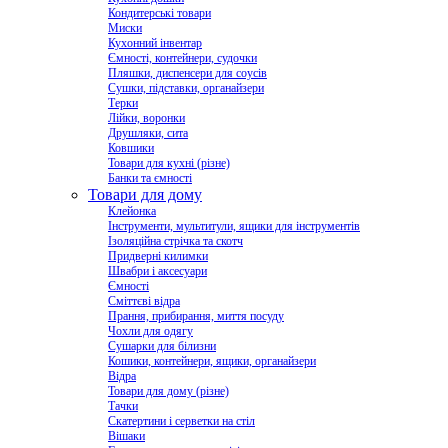
Кондитерські товари
Миски
Кухонний інвентар
Ємності, контейнери, судочки
Пляшки, диспенсери для соусів
Сушки, підставки, органайзери
Терки
Лійки, воронки
Друшляки, сита
Ковшики
Товари для кухні (різне)
Банки та ємності
Товари для дому
Клейонка
Інструменти, мультитули, ящики для інструментів
Ізоляційна стрічка та скотч
Придверні килимки
Швабри і аксесуари
Ємності
Сміттєві відра
Прання, прибирання, миття посуду
Чохли для одягу
Сушарки для білизни
Кошики, контейнери, ящики, органайзери
Відра
Товари для дому (різне)
Тачки
Скатертини і серветки на стіл
Вішаки