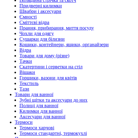
Ізоляційна стрічка та скотч
Придверні килимки
Швабри і аксесуари
Ємності
Сміттєві відра
Прання, прибирання, миття посуду
Чохли для одягу
Сушарки для білизни
Кошики, контейнери, ящики, органайзери
Відра
Товари для дому (різне)
Тачки
Скатертини і серветки на стіл
Вішаки
Горщики, вазони для квітів
Текстиль
Тази
Товари для ванної
Зубні щітки та аксесуари до них
Полиці для ванної
Килимки для ванної
Аксесуари для ванної
Термоси
Термоси харчові
Термоси стандартні, термокухлі