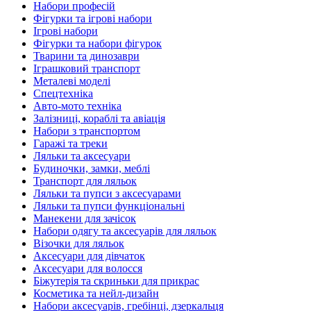
Набори професій
Фігурки та ігрові набори
Ігрові набори
Фігурки та набори фігурок
Тварини та динозаври
Іграшковий транспорт
Металеві моделі
Спецтехніка
Авто-мото техніка
Залізниці, кораблі та авіація
Набори з транспортом
Гаражі та треки
Ляльки та аксесуари
Будиночки, замки, меблі
Транспорт для ляльок
Ляльки та пупси з аксесуарами
Ляльки та пупси функціональні
Манекени для зачісок
Набори одягу та аксесуарів для ляльок
Візочки для ляльок
Аксесуари для дівчаток
Аксесуари для волосся
Біжутерія та скриньки для прикрас
Косметика та нейл-дизайн
Набори аксесуарів, гребінці, дзеркальця