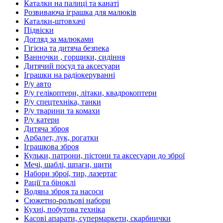
Каталки на палиці та канаті
Розвиваюча іграшка для малюків
Каталки-штовхачі
Підвіски
Догляд за малюками
Гігієна та дитяча безпека
Ванночки , горщики, сидіння
Дитячий посуд та аксесуари
Іграшки на радіокеруванні
Р/у авто
Р/у гелікоптери, літаки, квадрокоптери
Р/у спецтехніка, танки
Р/у тварини та комахи
Р/у катери
Дитяча зброя
Арбалет, лук, рогатки
Іграшкова зброя
Кульки, патрони, пістони та аксесуари до зброї
Мечі, шаблі, шпаги, щити
Набори зброї, тир, лазертаг
Рації та біноклі
Водяна зброя та насоси
Сюжетно-рольові набори
Кухні, побутова техніка
Касові апарати, супермаркети, скарбнички