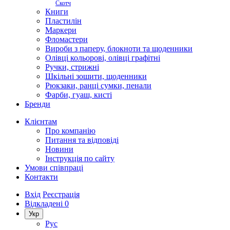
Скотч
Книги
Пластилін
Маркери
Фломастери
Вироби з паперу, блокноти та щоденники
Олівці кольорові, олівці графітні
Ручки, стрижні
Шкільні зошити, щоденники
Рюкзаки, ранці сумки, пенали
Фарби, гуаш, кисті
Бренди
Клієнтам
Про компанію
Питання та відповіді
Новини
Інструкція по сайту
Умови співпраці
Контакти
Вхід
Реєстрація
Відкладені
0
Укр
Рус