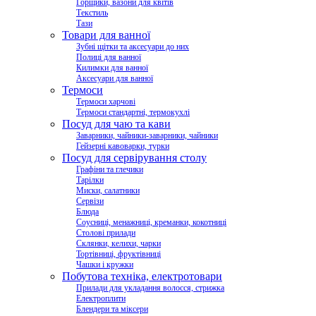
Горщики, вазони для квітів
Текстиль
Тази
Товари для ванної
Зубні щітки та аксесуари до них
Полиці для ванної
Килимки для ванної
Аксесуари для ванної
Термоси
Термоси харчові
Термоси стандартні, термокухлі
Посуд для чаю та кави
Заварники, чайники-заварники, чайники
Гейзерні кавоварки, турки
Посуд для сервірування столу
Графіни та глечики
Тарілки
Миски, салатники
Сервізи
Блюда
Соусниці, менажниці, креманки, кокотниці
Столові прилади
Склянки, келихи, чарки
Тортівниці, фруктівниці
Чашки і кружки
Побутова техніка, електротовари
Прилади для укладання волосся, стрижка
Електроплити
Блендери та міксери