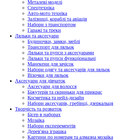
Металеві моделі
Спецтехніка
Авто-мото техніка
Залізниці, кораблі та авіація
Набори з транспортом
Гаражі та треки
Ляльки та аксесуари
Будиночки, замки, меблі
Транспорт для ляльок
Ляльки та пупси з аксесуарами
Ляльки та пупси функціональні
Манекени для зачісок
Набори одягу та аксесуарів для ляльок
Візочки для ляльок
Аксесуари для дівчаток
Аксесуари для волосся
Біжутерія та скриньки для прикрас
Косметика та нейл-дизайн
Набори аксесуарів, гребінці, дзеркальця
Творчість та розвиток
Бісер в наборах
Мозаїка
Набори експерементів
Дерев'яна іграшка
Картини по номерам та алмазна мозаїка