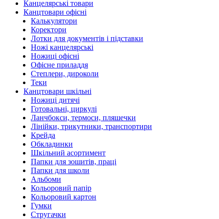
Канцелярські товари
Канцтовари офісні
Калькулятори
Коректори
Лотки для документів і підставки
Ножі канцелярські
Ножиці офісні
Офісне приладдя
Степлери, дироколи
Теки
Канцтовари шкільні
Ножиці дитячі
Готовальні, циркулі
Ланчбокси, термоси, пляшечки
Лінійки, трикутники, транспортири
Крейда
Обкладинки
Шкільний асортимент
Папки для зошитів, праці
Папки для школи
Альбоми
Кольоровий папір
Кольоровий картон
Гумки
Стругачки