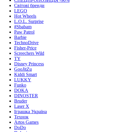
СПЕЦПРОПОЗИЦІЯ -90%
Світові бренди
LEGO
Hot Wheels
L.O.L. Surprise
#Sbabam
Paw Patrol
Barbie
TechnoDrive
Fisher-Price
Screechers Wild
TY
Disney Princess
GooJitZu
Kiddi Smart
LUKKY
Funko
DOKA
DINOSTER
Bruder
Laser X
Іграшка Україна
Технок
Artos Games
DoDo