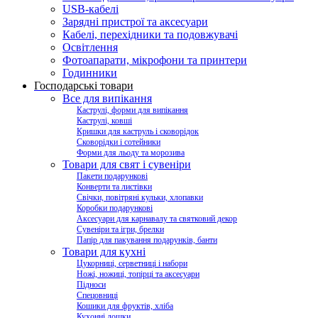
USB-кабелі
Зарядні пристрої та аксесуари
Кабелі, перехідники та подовжувачі
Освітлення
Фотоапарати, мікрофони та принтери
Годинники
Господарські товари
Все для випікання
Каструлі, форми для випікання
Каструлі, ковші
Кришки для каструль і сковорідок
Сковорідки і сотейники
Форми для льоду та морозива
Товари для свят і сувеніри
Пакети подарункові
Конверти та листівки
Свічки, повітряні кульки, хлопавки
Коробки подарункові
Аксесуари для карнавалу та святковий декор
Сувеніри та ігри, брелки
Папір для пакування подарунків, банти
Товари для кухні
Цукорниці, серветниці і набори
Ножі, ножиці, топірці та аксесуари
Підноси
Спецовниці
Кошики для фруктів, хліба
Кухонні дошки